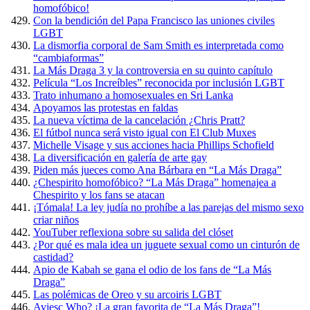
homofóbico!
Con la bendición del Papa Francisco las uniones civiles
LGBT
La dismorfia corporal de Sam Smith es interpretada como
“cambiaformas”
La Más Draga 3 y la controversia en su quinto capítulo
Película “Los Increíbles” reconocida por inclusión LGBT
Trato inhumano a homosexuales en Sri Lanka
Apoyamos las protestas en faldas
La nueva víctima de la cancelación ¿Chris Pratt?
El fútbol nunca será visto igual con El Club Muxes
Michelle Visage y sus acciones hacia Phillips Schofield
La diversificación en galería de arte gay
Piden más jueces como Ana Bárbara en “La Más Draga”
¿Chespirito homofóbico? “La Más Draga” homenajea a
Chespirito y los fans se atacan
¡Tómala! La ley judía no prohíbe a las parejas del mismo sexo
criar niños
YouTuber reflexiona sobre su salida del clóset
¿Por qué es mala idea un juguete sexual como un cinturón de
castidad?
Apio de Kabah se gana el odio de los fans de “La Más
Draga”
Las polémicas de Oreo y su arcoiris LGBT
Aviesc Who? ¡La gran favorita de “La Más Draga”!