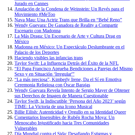
Jurado en Cannes
Anulación de la Condena de Weinstein: Un Revés para el
Movimiento #MeToo
Nava Mau: Una Actriz Trans que Brilla en “Bebé Reno”
Wendy Guevara: De Ganadora de Reality a Compartir
Escenario con Madonna
La Más Draga: Un Escenario de Arte y Cultura Drag en
México
Madonna en México: Un Espectáculo Deslumbrante en el
Palacio de los Deportes
Haciendo visibles las infancias trans
Taylor Swift: La Influencia Detrás del Éxito de la NFL
“El Papa Francisco Aprueba Bendiciones a Parejas del Mismo
Sexo y en Situación ‘Irregular'”
“La más preciosa”, Kimberly Irene, Da el Sí en Emotiva
Ceremonia Religiosa con Óscar Barajas
Wendy Guevara Revela Intento de Sergio Mayer de Obtener
sus Derechos de Imagen de Manera Cuestionable
Taylor Swift, la Indiscutible ‘Persona del Año 2023’ según
TIME: La Victoria de una Icono Musical
Billie Eilish: Autenticidad y Orgullo en su Identidad Queer
Comentarios Insensibles de Rubén Rocha Moya: Un
Menoscabo Injustificado hacia Tres Comunidades
Vulnerables
Día Mundial contra el Sida: Desafiando Estigmas y