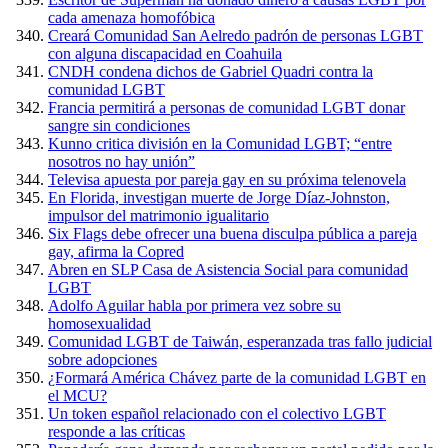
cada amenaza homofóbica
Creará Comunidad San Aelredo padrón de personas LGBT
con alguna discapacidad en Coahuila
CNDH condena dichos de Gabriel Quadri contra la
comunidad LGBT
Francia permitirá a personas de comunidad LGBT donar
sangre sin condiciones
Kunno critica división en la Comunidad LGBT; “entre
nosotros no hay unión”
Televisa apuesta por pareja gay en su próxima telenovela
En Florida, investigan muerte de Jorge Díaz-Johnston,
impulsor del matrimonio igualitario
Six Flags debe ofrecer una buena disculpa pública a pareja
gay, afirma la Copred
Abren en SLP Casa de Asistencia Social para comunidad
LGBT
Adolfo Aguilar habla por primera vez sobre su
homosexualidad
Comunidad LGBT de Taiwán, esperanzada tras fallo judicial
sobre adopciones
¿Formará América Chávez parte de la comunidad LGBT en
el MCU?
Un token español relacionado con el colectivo LGBT
responde a las críticas