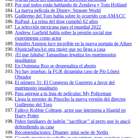
Por qué todos están hablando de Zendaya y Tom Holland
La nueva película de Disney: Strange World
Guillermo del Toro habla sobre lo ocurrido con AMACC
RuPaul, La reina del drag cumplió 62 años
La selección mexicana para el mundial 2022
Andrew Garfield habla sobre la presión social que
experimenta como actor
Jennifer Aniston luce increíble en la nueva portada de Allure
#JusticiaParaAri otra mujer que no llega a casa
¡El que faltaba! Tamaulipas legaliza los matrimonios
igualitarios
En Quintana Roo se despenaliza el aborto
No hay pruebas: la FGR dictamina caso de Pío López
Obrador
El número 31: El Congreso de Guerrero a favor del
matrimonio igualitario
Para agregar a tu lista de películas: My Policeman
Llega la premier de Pinocho la nueva versión del director
Guillermo del Toro
Fallece Robbie Coltrane, actor que interpreta a Hagrid en
Harry Potter
Piden familiares de ladrón ‘’sacrificar’’ al perro que lo atacó
defendiendo su casa
Recomendaciones: Dhamer, mini serie de Netlix
Cuando mostrar tu cabello es un crimen, pero asesinar a una