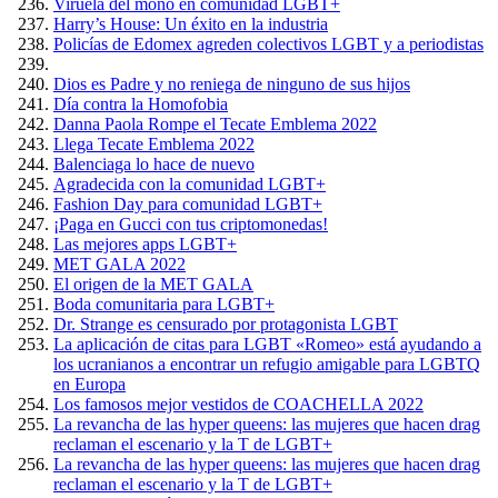
Viruela del mono en comunidad LGBT+
Harry’s House: Un éxito en la industria
Policías de Edomex agreden colectivos LGBT y a periodistas
Dios es Padre y no reniega de ninguno de sus hijos
Día contra la Homofobia
Danna Paola Rompe el Tecate Emblema 2022
Llega Tecate Emblema 2022
Balenciaga lo hace de nuevo
Agradecida con la comunidad LGBT+
Fashion Day para comunidad LGBT+
¡Paga en Gucci con tus criptomonedas!
Las mejores apps LGBT+
MET GALA 2022
El origen de la MET GALA
Boda comunitaria para LGBT+
Dr. Strange es censurado por protagonista LGBT
La aplicación de citas para LGBT «Romeo» está ayudando a
los ucranianos a encontrar un refugio amigable para LGBTQ
en Europa
Los famosos mejor vestidos de COACHELLA 2022
La revancha de las hyper queens: las mujeres que hacen drag
reclaman el escenario y la T de LGBT+
La revancha de las hyper queens: las mujeres que hacen drag
reclaman el escenario y la T de LGBT+