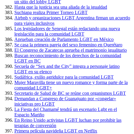
un sitio del lobby LGBT
Hasta que la justicia sea una aliada de la igualdad
Suchiapa realiza Primer Torneo LGBT
Airbnb y organizaciones LGBT Argentina firman un acuerdo
para viajes inclusivos
Los legisladores de Senegal están redactando una nueva
legislación para la comunidad LGBT
Aprueban creación de Parlamento LGBT en México
Se casa la primera pareja del sexo femenino en Querétaro
El Congreso de Zacatecas aprueba el matrimonio igualitario
Buscan reconocimiento de los derechos de la comunidad
LGBT en BC
Secuela de “Sex and the City” integra a personaje latino
LGBT en su elenco
Sudáfrica, exilio agridulce para la comunidad LGBT
Mujer Maravilla tiene un nuevo romance y forma parte de la
comunidad LGBT+
Secretario de Salud de BC se reúne con organismos LGBT
Demandan a Congreso de Guanajuato por «congelar»
iniciativas pro LGBT
La Fiesta del Chamamé tendrá un escenario Lgbt en el
Espacio Mariño
En Reino Unido activistas LGBT luchan por prohibir las
terapias de conversión
Primera película navideña LGBT en Netflix