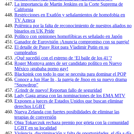
La importancia de Martin Jenkins en la Corte Suprema de
California
Restricciones en Exatlón y señalamientos de homofobia en
TV Azteca
Polémica por la falta de reconocimiento de nuestros aliados no
binarios en UK Pride
Político con opiniones homofóbicas es señalado en Japón
Ganador de Eurovisión ¡Anuncia compromiso con su pareja!
El detalle de Pussy Riot para Vladimir Putin en su
cumpleaños
¿Qué sucedió con el estreno de ‘El baile de los 41’?
Roger Montoya antes de ser candidato político en Nuevo
México ¡grababa porno gay!
Blackpink con todo lo que se necesita para dominar el POP
Conoce a Jun Hae In , la pareja de Jisoo en su nuevo drama
“Snowdrop”
¡Grindr de nuevo! Reportan fallo de seguridad
Lady Gaga arrasa con las nominaciones de los EMA MTV
Exponen a jueces de Estados Unidos que buscan eliminar
derechos LGBT
Nueva Zelanda con fuertes posibilidades de eliminar las
terapias de conversión
Olga Tokarczuk rechaza premio por grieta con la comunidad
LGBT en su localidad
Violencia, discriminación y falta de oportunidades, el día a día