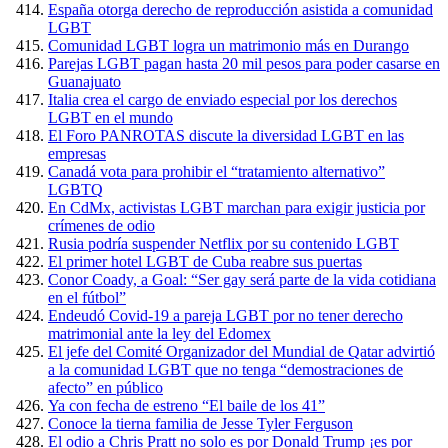
España otorga derecho de reproducción asistida a comunidad
LGBT
Comunidad LGBT logra un matrimonio más en Durango
Parejas LGBT pagan hasta 20 mil pesos para poder casarse en
Guanajuato
Italia crea el cargo de enviado especial por los derechos
LGBT en el mundo
El Foro PANROTAS discute la diversidad LGBT en las
empresas
Canadá vota para prohibir el “tratamiento alternativo”
LGBTQ
En CdMx, activistas LGBT marchan para exigir justicia por
crímenes de odio
Rusia podría suspender Netflix por su contenido LGBT
El primer hotel LGBT de Cuba reabre sus puertas
Conor Coady, a Goal: “Ser gay será parte de la vida cotidiana
en el fútbol”
Endeudó Covid-19 a pareja LGBT por no tener derecho
matrimonial ante la ley del Edomex
El jefe del Comité Organizador del Mundial de Qatar advirtió
a la comunidad LGBT que no tenga “demostraciones de
afecto” en público
Ya con fecha de estreno “El baile de los 41”
Conoce la tierna familia de Jesse Tyler Ferguson
El odio a Chris Pratt no solo es por Donald Trump ¡es por