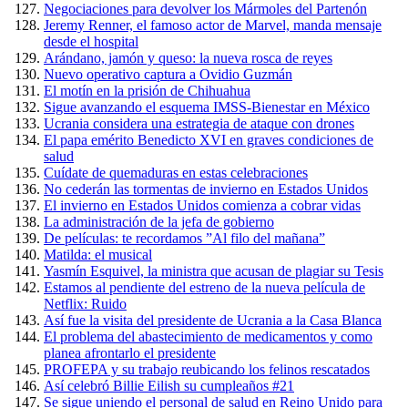
Negociaciones para devolver los Mármoles del Partenón
Jeremy Renner, el famoso actor de Marvel, manda mensaje
desde el hospital
Arándano, jamón y queso: la nueva rosca de reyes
Nuevo operativo captura a Ovidio Guzmán
El motín en la prisión de Chihuahua
Sigue avanzando el esquema IMSS-Bienestar en México
Ucrania considera una estrategia de ataque con drones
El papa emérito Benedicto XVI en graves condiciones de
salud
Cuídate de quemaduras en estas celebraciones
No cederán las tormentas de invierno en Estados Unidos
El invierno en Estados Unidos comienza a cobrar vidas
La administración de la jefa de gobierno
De películas: te recordamos ”Al filo del mañana”
Matilda: el musical
Yasmín Esquivel, la ministra que acusan de plagiar su Tesis
Estamos al pendiente del estreno de la nueva película de
Netflix: Ruido
Así fue la visita del presidente de Ucrania a la Casa Blanca
El problema del abastecimiento de medicamentos y como
planea afrontarlo el presidente
PROFEPA y su trabajo reubicando los felinos rescatados
Así celebró Billie Eilish su cumpleaños #21
Se sigue uniendo el personal de salud en Reino Unido para