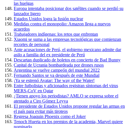
las huelgas
Europa intentaba posicionar dos satélites cuando se perdió su
lanzador ligero
Estados Unidos logra la fusión nuclear
Medidas contra el monopolio: Amazon llega a nuevos
acuerdos
Trabajadores indígenas: los retos que enfrentan
Xiaomi se suma a las empresas tecnológicas que comienzan
recortes de personal
Ante acusaciones de Perú, el gobierno mexicano admite dar
asilo a familia del ex presidente de Perú
Descartan duplicado de boletos en concierto de Bad Bunny
Capital de Ucrania bombardeada por drones rusos
Argentina se vuelve campeón del mundial 2022
Fernando Santos se va después de este Mundial
¡Ya se estrenó Avatar: The way of the Water!
Entre futbolistas y aficionados registran síntomas del virus
MERS-CoV en Qatar
¿Tienen apoyo los periodistas? AMLO se expresa sobre el
atentado a Ciro Gómez Leyva
El presidente de Estados Unidos propone regular las armas en
el país para evitar más tiroteos
Regresa Joaquin Phoenix como el Joker
Tenoch Huerta en los premios de la academia, Marvel quiere
nominarlo