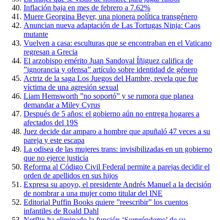
Inflación baja en mes de febrero a 7.62%
Muere Georgina Beyer, una pionera política transgénero
Anuncian nueva adaptación de Las Tortugas Ninja: Caos
mutante
Vuelven a casa: esculturas que se encontraban en el Vaticano
regresan a Grecia
El arzobispo emérito Juan Sandoval Íñiguez califica de
”ignorancia y ofensa” artículo sobre identidad de género
Actriz de la saga Los Juegos del Hambre, revela que fue
víctima de una agresión sexual
Liam Hemsworth ”no soportó” y se rumora que planea
demandar a Miley Cyrus
Después de 5 años: el gobierno aún no entrega hogares a
afectados del 19S
Juez decide dar amparo a hombre que apuñaló 47 veces a su
pareja y este escapa
La odisea de las mujeres trans: invisibilizadas en un gobierno
que no ejerce justicia
Reforma al Código Civil Federal permite a parejas decidir el
orden de apellidos en sus hijos
Expresa su apoyo, el presidente Andrés Manuel a la decisión
de nombrar a una mujer como titular del INE
Editorial Puffin Books quiere ”reescribir” los cuentos
infantiles de Roald Dahl
Netflix ha eliminado la función ‘Sorpréndeme’ de su