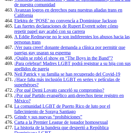
de nuestra comunidad
Avanzan logros en derechos para nuestras aliadas trans en
California
Elektra de ‘POSE’ no convencía a Dominique Jackson
Las fuertes declaraciones de Rupert Everett sobre cómo
repetir papel gay acabó con su carrera
A Eddie Redmayne no le son indiferentes los abusos hacia las
personas trans
¡Ver para creer! donante demanda a clínica por permitir que
parejas gay usaran su esperma
¿Quién se robó el show en “The Boys in the Band”?
¡Para celebrar! Madres LGBT podrá registrar a su hija con sus
apellidos de pareja
Neil Patrick y su familia se han recuperado del Covid-19
¿Hace falta más inclusión LGBT en series y películas de
superhéroes?
¿Por qué Demi Lovato canceló su compromiso?
¿Por qué Partido evangélico anti-derechos tiene registro en
México?
La comunidad LGBT de Puerto Rico de luto por el
fallecimiento de Soraya Santiago
Grindr y sus nuevas “prohibiciones”
Carta a la Premier League de jugador homosexual
La historia de la bandera que despertó a República
Dominicana LGBT