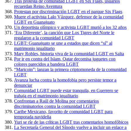
Tras protesta de comunidad LGBT en Six Flags, usuarios
recuerdan Reino Aventura
Protestan por discriminación LGBT en el parque Six Flags
Muere el activista Lalo Vázquez, defensor de la comunidad
LGBT en Guanajuato
Un deportista olímpico y activista LGBT murió a los 32 años
‘Era Diferente’, la canción que Los Tigres del Norte le
regalaron a la comunidad LGBT
LGBT: Guanajuato se une a estados que dicen “sí” al
matrimonio igualitario
Mary Robles, historia viva de la comunidad LGBT en Salta
Por ir en contra del Islam, Qatar decomisa juguetes con
colores parecidos a bandera LGBT
“Maricoin”: lanzan la primera criptomoneda de la comunidad
LGBT
Avanza lucha contra la homofobia pero persiste temor a
denunciar
Comunidad LGBT puede estar tranquila, en Guerrero se
trabaja en el matrimonio igualitario
Confrontan a Raúl de Molina por comentarios
discriminatorios contra la comunidad LGBT
Caribe Mexicano, favorito de comunidad LGBT para
temporada navideña
Yuri se ríe de las críticas LGBT tras comentarios homofóbicos
La Secretaría General del Sínodo vuelve a incluir un enlace a