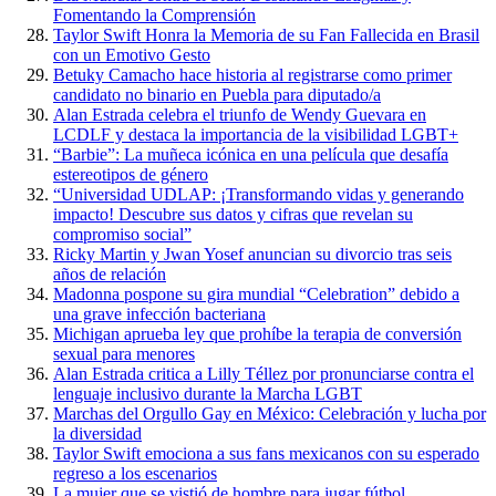
Fomentando la Comprensión
Taylor Swift Honra la Memoria de su Fan Fallecida en Brasil
con un Emotivo Gesto
Betuky Camacho hace historia al registrarse como primer
candidato no binario en Puebla para diputado/a
Alan Estrada celebra el triunfo de Wendy Guevara en
LCDLF y destaca la importancia de la visibilidad LGBT+
“Barbie”: La muñeca icónica en una película que desafía
estereotipos de género
“Universidad UDLAP: ¡Transformando vidas y generando
impacto! Descubre sus datos y cifras que revelan su
compromiso social”
Ricky Martin y Jwan Yosef anuncian su divorcio tras seis
años de relación
Madonna pospone su gira mundial “Celebration” debido a
una grave infección bacteriana
Michigan aprueba ley que prohíbe la terapia de conversión
sexual para menores
Alan Estrada critica a Lilly Téllez por pronunciarse contra el
lenguaje inclusivo durante la Marcha LGBT
Marchas del Orgullo Gay en México: Celebración y lucha por
la diversidad
Taylor Swift emociona a sus fans mexicanos con su esperado
regreso a los escenarios
La mujer que se vistió de hombre para jugar fútbol