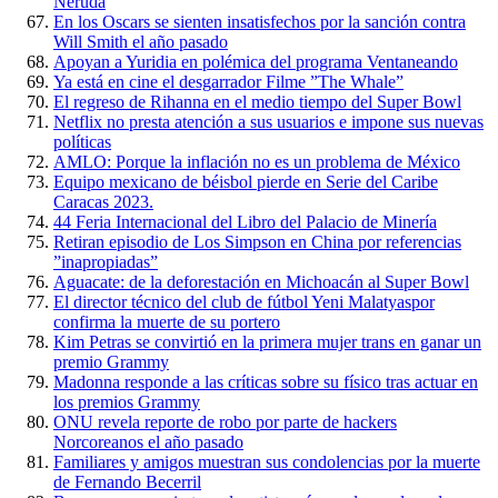
Neruda
En los Oscars se sienten insatisfechos por la sanción contra
Will Smith el año pasado
Apoyan a Yuridia en polémica del programa Ventaneando
Ya está en cine el desgarrador Filme ”The Whale”
El regreso de Rihanna en el medio tiempo del Super Bowl
Netflix no presta atención a sus usuarios e impone sus nuevas
políticas
AMLO: Porque la inflación no es un problema de México
Equipo mexicano de béisbol pierde en Serie del Caribe
Caracas 2023.
44 Feria Internacional del Libro del Palacio de Minería
Retiran episodio de Los Simpson en China por referencias
”inapropiadas”
Aguacate: de la deforestación en Michoacán al Super Bowl
El director técnico del club de fútbol Yeni Malatyaspor
confirma la muerte de su portero
Kim Petras se convirtió en la primera mujer trans en ganar un
premio Grammy
Madonna responde a las críticas sobre su físico tras actuar en
los premios Grammy
ONU revela reporte de robo por parte de hackers
Norcoreanos el año pasado
Familiares y amigos muestran sus condolencias por la muerte
de Fernando Becerril