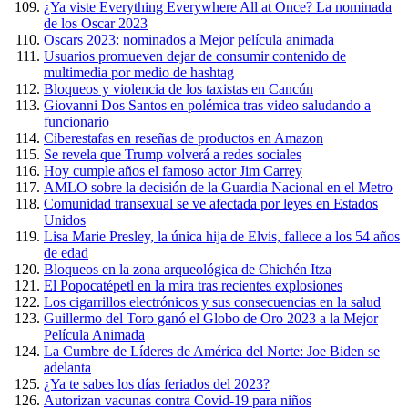
¿Ya viste Everything Everywhere All at Once? La nominada
de los Oscar 2023
Oscars 2023: nominados a Mejor película animada
Usuarios promueven dejar de consumir contenido de
multimedia por medio de hashtag
Bloqueos y violencia de los taxistas en Cancún
Giovanni Dos Santos en polémica tras video saludando a
funcionario
Ciberestafas en reseñas de productos en Amazon
Se revela que Trump volverá a redes sociales
Hoy cumple años el famoso actor Jim Carrey
AMLO sobre la decisión de la Guardia Nacional en el Metro
Comunidad transexual se ve afectada por leyes en Estados
Unidos
Lisa Marie Presley, la única hija de Elvis, fallece a los 54 años
de edad
Bloqueos en la zona arqueológica de Chichén Itza
El Popocatépetl en la mira tras recientes explosiones
Los cigarrillos electrónicos y sus consecuencias en la salud
Guillermo del Toro ganó el Globo de Oro 2023 a la Mejor
Película Animada
La Cumbre de Líderes de América del Norte: Joe Biden se
adelanta
¿Ya te sabes los días feriados del 2023?
Autorizan vacunas contra Covid-19 para niños