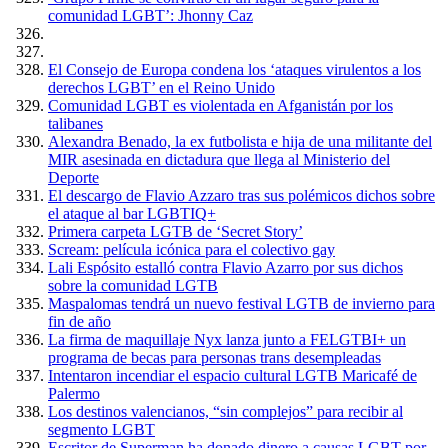
comunidad LGBT’: Jhonny Caz
El Consejo de Europa condena los ‘ataques virulentos a los
derechos LGBT’ en el Reino Unido
Comunidad LGBT es violentada en Afganistán por los
talibanes
Alexandra Benado, la ex futbolista e hija de una militante del
MIR asesinada en dictadura que llega al Ministerio del
Deporte
El descargo de Flavio Azzaro tras sus polémicos dichos sobre
el ataque al bar LGBTIQ+
Primera carpeta LGTB de ‘Secret Story’
Scream: película icónica para el colectivo gay
Lali Espósito estalló contra Flavio Azarro por sus dichos
sobre la comunidad LGTB
Maspalomas tendrá un nuevo festival LGTB de invierno para
fin de año
La firma de maquillaje Nyx lanza junto a FELGTBI+ un
programa de becas para personas trans desempleadas
Intentaron incendiar el espacio cultural LGTB Maricafé de
Palermo
Los destinos valencianos, “sin complejos” para recibir al
segmento LGBT
Escritor de Superman ha donado dinero a causas LGBT por