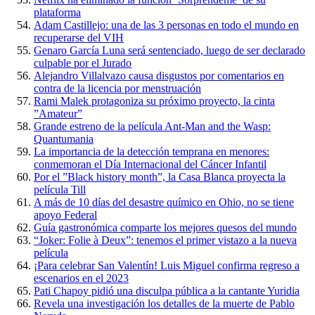
plataforma
Adam Castillejo: una de las 3 personas en todo el mundo en
recuperarse del VIH
Genaro García Luna será sentenciado, luego de ser declarado
culpable por el Jurado
Alejandro Villalvazo causa disgustos por comentarios en
contra de la licencia por menstruación
Rami Malek protagoniza su próximo proyecto, la cinta
”Amateur”
Grande estreno de la película Ant-Man and the Wasp:
Quantumania
La importancia de la detección temprana en menores:
conmemoran el Día Internacional del Cáncer Infantil
Por el ”Black history month”, la Casa Blanca proyecta la
película Till
A más de 10 días del desastre químico en Ohio, no se tiene
apoyo Federal
Guía gastronómica comparte los mejores quesos del mundo
“Joker: Folie à Deux”: tenemos el primer vistazo a la nueva
película
¡Para celebrar San Valentín! Luis Miguel confirma regreso a
escenarios en el 2023
Pati Chapoy pidió una disculpa pública a la cantante Yuridia
Revela una investigación los detalles de la muerte de Pablo