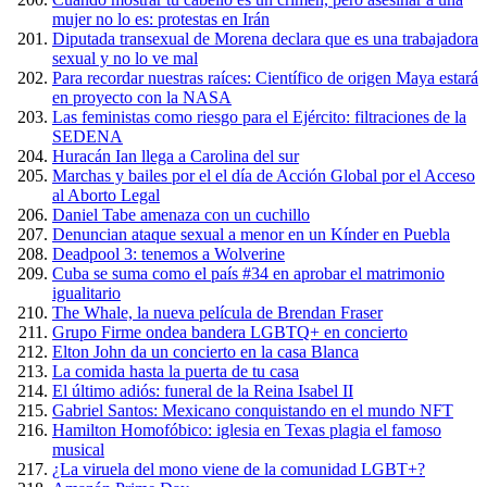
mujer no lo es: protestas en Irán
Diputada transexual de Morena declara que es una trabajadora
sexual y no lo ve mal
Para recordar nuestras raíces: Científico de origen Maya estará
en proyecto con la NASA
Las feministas como riesgo para el Ejército: filtraciones de la
SEDENA
Huracán Ian llega a Carolina del sur
Marchas y bailes por el el día de Acción Global por el Acceso
al Aborto Legal
Daniel Tabe amenaza con un cuchillo
Denuncian ataque sexual a menor en un Kínder en Puebla
Deadpool 3: tenemos a Wolverine
Cuba se suma como el país #34 en aprobar el matrimonio
igualitario
The Whale, la nueva película de Brendan Fraser
Grupo Firme ondea bandera LGBTQ+ en concierto
Elton John da un concierto en la casa Blanca
La comida hasta la puerta de tu casa
El último adiós: funeral de la Reina Isabel II
Gabriel Santos: Mexicano conquistando en el mundo NFT
Hamilton Homofóbico: iglesia en Texas plagia el famoso
musical
¿La viruela del mono viene de la comunidad LGBT+?