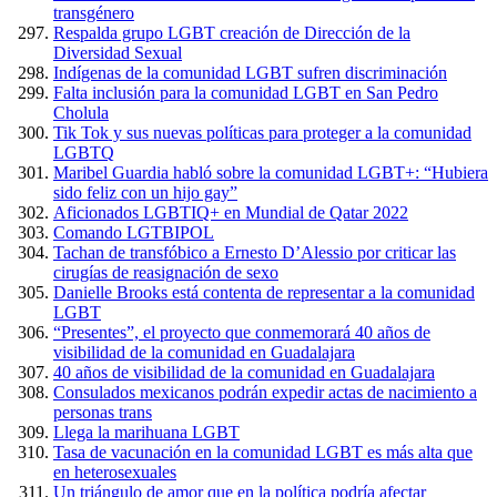
transgénero
Respalda grupo LGBT creación de Dirección de la
Diversidad Sexual
Indígenas de la comunidad LGBT sufren discriminación
Falta inclusión para la comunidad LGBT en San Pedro
Cholula
Tik Tok y sus nuevas políticas para proteger a la comunidad
LGBTQ
Maribel Guardia habló sobre la comunidad LGBT+: “Hubiera
sido feliz con un hijo gay”
Aficionados LGBTIQ+ en Mundial de Qatar 2022
Comando LGTBIPOL
Tachan de transfóbico a Ernesto D’Alessio por criticar las
cirugías de reasignación de sexo
Danielle Brooks está contenta de representar a la comunidad
LGBT
“Presentes”, el proyecto que conmemorará 40 años de
visibilidad de la comunidad en Guadalajara
40 años de visibilidad de la comunidad en Guadalajara
Consulados mexicanos podrán expedir actas de nacimiento a
personas trans
Llega la marihuana LGBT
Tasa de vacunación en la comunidad LGBT es más alta que
en heterosexuales
Un triángulo de amor que en la política podría afectar