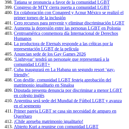
Tatiana se pronuncia a favor de la comunidad LGBT
Congreso de MTY cierra puerta a comunidad LGBT
En colaboración con Conapred y Acnur México se realizó el
primer torneo de la inclusión
Cero recursos para prevenir y eliminar discriminación LGBT
Aumenta la depresión entre las personas LGBT en Polonia
Centroamérica conmemora día Internacional de Derechos
Humanos
La productora de Eternals responde a las críticas por la
representación LGBT de la película
Anuncian sede de los Gay Games 2026
‘Lightyear’ tendrá un personaje que representará a la
comunidad LGBT+
Cuba inaugurará en La Habana un segundo resort ‘gay-
friendly’
Con desfile, comunidad LGBT festeja aprobación del
matrimonio igualitario en Sinaloa
Diputada presenta denuncia por discriminar a menor LGBT
en colegio inglés
Argentina será sede del Mundial de Fútbol LGBT y avanza
en el segmento
Primer pareja LGBT se casa sin necesidad de amparo en
Querétaro
¡Chile aprueba matrimonio igualitario!
Abierto Kuri a reunirse con comunidad LGBT