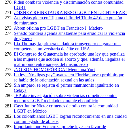
Piden combatir violencia y discriminación contra comunidad
LGBT
¡DISNEY REINSTAURA BESO LGBT EN LIGHTYEAR!
Activistas piden en Tijuana el fin del Título 42 de expulsión
de migrantes
Abren oficina pro LGBT en Francisco I. Madero
Senado pondera agenda sinaloense para erradicar la violencia
de género
Lia Thomas, la primera nadadora transgénero en ganar una
competencia universitaria de élite en USA
El Congreso de Guatemala ha aprobado una ley que penaliza
a las mujeres que acuden al aborto y que, además, ilegaliza el
matrimonio entre parejas del mismo sexo
¡NO SOY HOMOFÓBICA! Menciona Yuri
La ley “No digas gay” avanza en Florida; busca prohibir que
se hable de la orientación sexual en las aulas
Sin amparo, se registra el primer matrimonio igualitario en
Celaya
JEP abre investigación sobre violencias cometidas contra
menores LGBT reclutados durante el conflicto
Caso Junior Nieto: crímenes de odio contra la comunidad
LGBT en México
Los colombianos LGBT logran reconocimiento en una ciudad
con un legado de abusos
Importante que Veracruz apruebe leyes en favor de