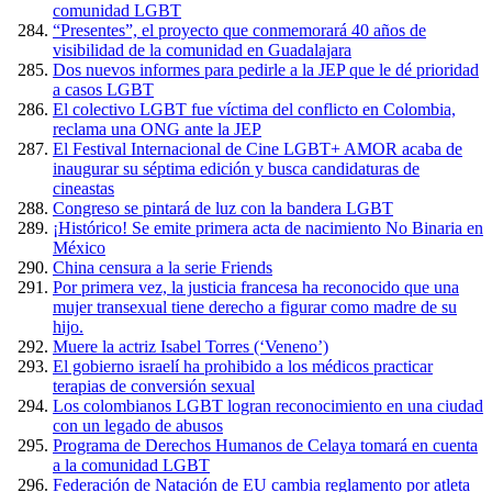
comunidad LGBT
“Presentes”, el proyecto que conmemorará 40 años de
visibilidad de la comunidad en Guadalajara
Dos nuevos informes para pedirle a la JEP que le dé prioridad
a casos LGBT
El colectivo LGBT fue víctima del conflicto en Colombia,
reclama una ONG ante la JEP
El Festival Internacional de Cine LGBT+ AMOR acaba de
inaugurar su séptima edición y busca candidaturas de
cineastas
Congreso se pintará de luz con la bandera LGBT
¡Histórico! Se emite primera acta de nacimiento No Binaria en
México
China censura a la serie Friends
Por primera vez, la justicia francesa ha reconocido que una
mujer transexual tiene derecho a figurar como madre de su
hijo.
Muere la actriz Isabel Torres (‘Veneno’)
El gobierno israelí ha prohibido a los médicos practicar
terapias de conversión sexual
Los colombianos LGBT logran reconocimiento en una ciudad
con un legado de abusos
Programa de Derechos Humanos de Celaya tomará en cuenta
a la comunidad LGBT
Federación de Natación de EU cambia reglamento por atleta