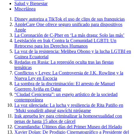
Salud y Bienestar
Miscelánea
Disney autoriza a TikTok el uso de clips de sus franquicias
AppleCare One ofrece seguro unificado para dispositivos
Apple
La Coronación de C-Pher en ‘La más draga: Solo las más’
Legislación en Irak Contra la Comunidad LGBTI: Un
Retroceso para los Derechos Humanos
La voz de la resistencia: Melibea Obono y la lucha LGTBI en
Guinea Ecuatorial
Redadas en Rusia: La represión oculta tras las fiestas
temáticas
Conflictos y Leyes: La Controversia de J.K. Rowling y la
Nueva Ley en Escocia
La sombra de la discriminación: El arresto de Manuel
Guerrero Aviña en Qatar
“Ciudad Cenicienta”: un espejo artístico de la sociedad
contemporánea
La voz silenciada: La lucha y resiliencia de Rita Patiño en
‘Muki sopalírili aligué gawíchi nirúgame
Irak aprueba ley para criminalizar la homosexualidad con
penas de hasta 15 años de cárcel
Creamilandia: Últimos días del Primer Museo del Helado
Xavier Dolan: De Prodigio Cinematográfico a Presidente del