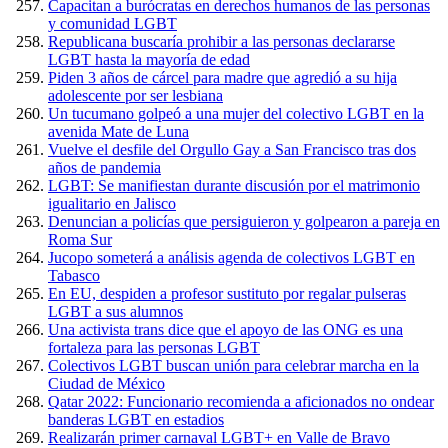
Capacitan a burócratas en derechos humanos de las personas
y comunidad LGBT
Republicana buscaría prohibir a las personas declararse
LGBT hasta la mayoría de edad
Piden 3 años de cárcel para madre que agredió a su hija
adolescente por ser lesbiana
Un tucumano golpeó a una mujer del colectivo LGBT en la
avenida Mate de Luna
Vuelve el desfile del Orgullo Gay a San Francisco tras dos
años de pandemia
LGBT: Se manifiestan durante discusión por el matrimonio
igualitario en Jalisco
Denuncian a policías que persiguieron y golpearon a pareja en
Roma Sur
Jucopo someterá a análisis agenda de colectivos LGBT en
Tabasco
En EU, despiden a profesor sustituto por regalar pulseras
LGBT a sus alumnos
Una activista trans dice que el apoyo de las ONG es una
fortaleza para las personas LGBT
Colectivos LGBT buscan unión para celebrar marcha en la
Ciudad de México
Qatar 2022: Funcionario recomienda a aficionados no ondear
banderas LGBT en estadios
Realizarán primer carnaval LGBT+ en Valle de Bravo