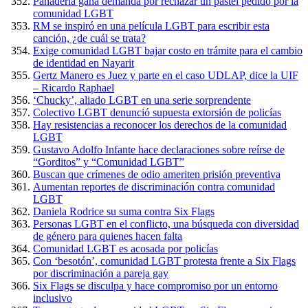
Panadería gana demanda por rechazar un pastel pedido por la
comunidad LGBT
RM se inspiró en una película LGBT para escribir esta
canción, ¿de cuál se trata?
Exige comunidad LGBT bajar costo en trámite para el cambio
de identidad en Nayarit
Gertz Manero es Juez y parte en el caso UDLAP, dice la UIF
– Ricardo Raphael
‘Chucky’, aliado LGBT en una serie sorprendente
Colectivo LGBT denunció supuesta extorsión de policías
Hay resistencias a reconocer los derechos de la comunidad
LGBT
Gustavo Adolfo Infante hace declaraciones sobre reírse de
“Gorditos” y “Comunidad LGBT”
Buscan que crímenes de odio ameriten prisión preventiva
Aumentan reportes de discriminación contra comunidad
LGBT
Daniela Rodrice su suma contra Six Flags
Personas LGBT en el conflicto, una búsqueda con diversidad
de género para quienes hacen falta
Comunidad LGBT es acosada por policías
Con ‘besotón’, comunidad LGBT protesta frente a Six Flags
por discriminación a pareja gay
Six Flags se disculpa y hace compromiso por un entorno
inclusivo