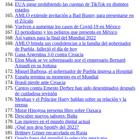
EUA sigue prohibiendo las cuentas de TikTok en distintos
estados
AMLO extiende invitación a Bad Bunny para presentarse en
el Zócalo
Vuelven a aumentar los casos de Covid-19 en México
El periodismo y los peligros que presenta en México
Así vamos para la final del Mundial 2022
AMLO brinda sus condolencias a la familia del gobernador
de Puebla, falleció el día de hoy
Gana Argentina 3-0 contra Croacia
Elon Musk se ve sobrepasado por el empresario Bernard
Arnault en su fortuna
Miguel Barbosa, el gobernador de Puebla ingresa a Hospital
España termina su momento en el Mundial
Brasil pierde ante Croacia
Cargos contra Ernesto Derbez han sido desestimados después
de cuidadosa revisión
Meghan y el Príncipe Harry hablan sobre su relación y la
prensa
Murat Hinojosa presenta libro sobre Oaxaca
Descubre nuevos sabores: Balta
Las mujeres en el mundo digital actual
¿Qué nos deja Spotify del 2022?
Brittney Griner encarcelada en Rusia
Queda fuera del mundial la selección mexicana