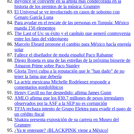
Beyonce se convierte en la artista más condecorada en la
historia de los premios de la música: Grammy
El Universal se ve involucrado en casos de soborno con
Genaro García Luna
Para ayudar en el rescate de las personas en Turquía: México
manda 150 elementos
The Last of Us: su éxito y el capítulo que generó controversia
entre los fans del videojuego
Marcelo Ebrard propone el cambio para México hacía energía
solar
Fallece el diseñador de moda español Paco Rabanne
Diego Boneta es una de las estrellas de la próxima bioserie de
Amazon Prime sobre Paco Stanley
Gloria Trevi culpa a la reputación que le ”han dado” de no
tener la fama que debería
La actriz mexicana Michelle Rodríguez responde a
comentarios gordofóbicos
Henry Cavill no fue despedido: afirma James Gunn
AMLO afirma que los 830.7 millones de pesos irregulares
observados por la ASF a la SEP no es corrupción
TFJA rechaza intento de Grupo Elektra para evadir el pago de
un crédito fiscal
Shakira presenta exposición de su carrera en Museo del
Grammy
¿Ya te enteraste? ¡BLACKPINK viene a México!