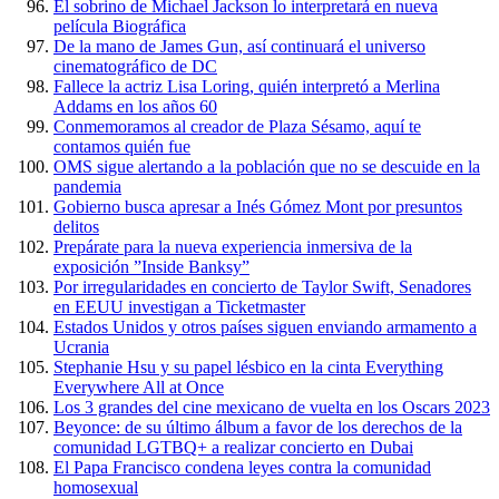
El sobrino de Michael Jackson lo interpretará en nueva
película Biográfica
De la mano de James Gun, así continuará el universo
cinematográfico de DC
Fallece la actriz Lisa Loring, quién interpretó a Merlina
Addams en los años 60
Conmemoramos al creador de Plaza Sésamo, aquí te
contamos quién fue
OMS sigue alertando a la población que no se descuide en la
pandemia
Gobierno busca apresar a Inés Gómez Mont por presuntos
delitos
Prepárate para la nueva experiencia inmersiva de la
exposición ”Inside Banksy”
Por irregularidades en concierto de Taylor Swift, Senadores
en EEUU investigan a Ticketmaster
Estados Unidos y otros países siguen enviando armamento a
Ucrania
Stephanie Hsu y su papel lésbico en la cinta Everything
Everywhere All at Once
Los 3 grandes del cine mexicano de vuelta en los Oscars 2023
Beyonce: de su último álbum a favor de los derechos de la
comunidad LGTBQ+ a realizar concierto en Dubai
El Papa Francisco condena leyes contra la comunidad
homosexual