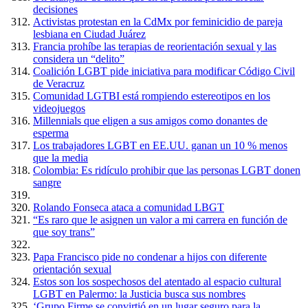
decisiones
Activistas protestan en la CdMx por feminicidio de pareja
lesbiana en Ciudad Juárez
Francia prohíbe las terapias de reorientación sexual y las
considera un “delito”
Coalición LGBT pide iniciativa para modificar Código Civil
de Veracruz
Comunidad LGTBI está rompiendo estereotipos en los
videojuegos
Millennials que eligen a sus amigos como donantes de
esperma
Los trabajadores LGBT en EE.UU. ganan un 10 % menos
que la media
Colombia: Es ridículo prohibir que las personas LGBT donen
sangre
Rolando Fonseca ataca a comunidad LBGT
“Es raro que le asignen un valor a mi carrera en función de
que soy trans”
Papa Francisco pide no condenar a hijos con diferente
orientación sexual
Estos son los sospechosos del atentado al espacio cultural
LGBT en Palermo: la Justicia busca sus nombres
‘Grupo Firme se convirtió en un lugar seguro para la