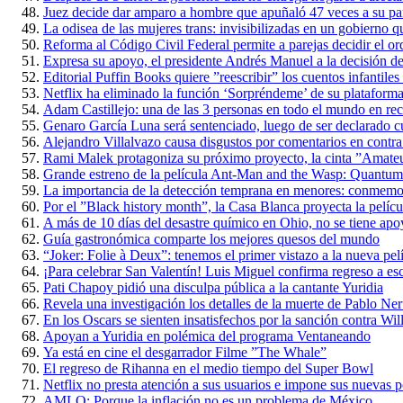
Juez decide dar amparo a hombre que apuñaló 47 veces a su par
La odisea de las mujeres trans: invisibilizadas en un gobierno qu
Reforma al Código Civil Federal permite a parejas decidir el ord
Expresa su apoyo, el presidente Andrés Manuel a la decisión d
Editorial Puffin Books quiere ”reescribir” los cuentos infantile
Netflix ha eliminado la función ‘Sorpréndeme’ de su plataform
Adam Castillejo: una de las 3 personas en todo el mundo en re
Genaro García Luna será sentenciado, luego de ser declarado cu
Alejandro Villalvazo causa disgustos por comentarios en contra
Rami Malek protagoniza su próximo proyecto, la cinta ”Amate
Grande estreno de la película Ant-Man and the Wasp: Quantum
La importancia de la detección temprana en menores: conmemora
Por el ”Black history month”, la Casa Blanca proyecta la películ
A más de 10 días del desastre químico en Ohio, no se tiene apo
Guía gastronómica comparte los mejores quesos del mundo
“Joker: Folie à Deux”: tenemos el primer vistazo a la nueva pel
¡Para celebrar San Valentín! Luis Miguel confirma regreso a es
Pati Chapoy pidió una disculpa pública a la cantante Yuridia
Revela una investigación los detalles de la muerte de Pablo Ne
En los Oscars se sienten insatisfechos por la sanción contra Wi
Apoyan a Yuridia en polémica del programa Ventaneando
Ya está en cine el desgarrador Filme ”The Whale”
El regreso de Rihanna en el medio tiempo del Super Bowl
Netflix no presta atención a sus usuarios e impone sus nuevas po
AMLO: Porque la inflación no es un problema de México