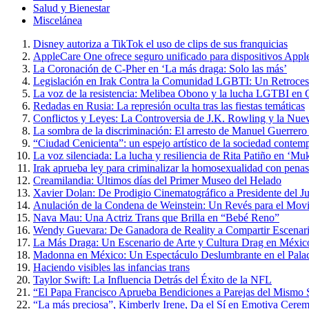
Salud y Bienestar
Miscelánea
Disney autoriza a TikTok el uso de clips de sus franquicias
AppleCare One ofrece seguro unificado para dispositivos Appl
La Coronación de C-Pher en ‘La más draga: Solo las más’
Legislación en Irak Contra la Comunidad LGBTI: Un Retroce
La voz de la resistencia: Melibea Obono y la lucha LGTBI en 
Redadas en Rusia: La represión oculta tras las fiestas temáticas
Conflictos y Leyes: La Controversia de J.K. Rowling y la Nue
La sombra de la discriminación: El arresto de Manuel Guerrero
“Ciudad Cenicienta”: un espejo artístico de la sociedad contem
La voz silenciada: La lucha y resiliencia de Rita Patiño en ‘Muk
Irak aprueba ley para criminalizar la homosexualidad con penas
Creamilandia: Últimos días del Primer Museo del Helado
Xavier Dolan: De Prodigio Cinematográfico a Presidente del J
Anulación de la Condena de Weinstein: Un Revés para el Mo
Nava Mau: Una Actriz Trans que Brilla en “Bebé Reno”
Wendy Guevara: De Ganadora de Reality a Compartir Escena
La Más Draga: Un Escenario de Arte y Cultura Drag en Méxic
Madonna en México: Un Espectáculo Deslumbrante en el Palac
Haciendo visibles las infancias trans
Taylor Swift: La Influencia Detrás del Éxito de la NFL
“El Papa Francisco Aprueba Bendiciones a Parejas del Mismo Se
“La más preciosa”, Kimberly Irene, Da el Sí en Emotiva Cerem