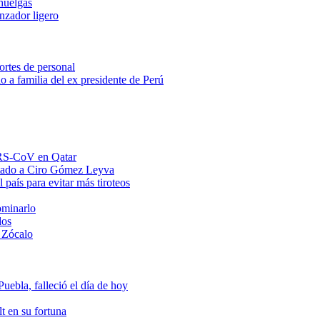
huelgas
anzador ligero
ortes de personal
o a familia del ex presidente de Perú
MERS-CoV en Qatar
ntado a Ciro Gómez Leyva
 país para evitar más tiroteos
ominarlo
dos
 Zócalo
ebla, falleció el día de hoy
t en su fortuna