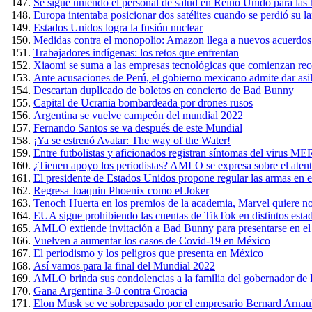
Se sigue uniendo el personal de salud en Reino Unido para las 
Europa intentaba posicionar dos satélites cuando se perdió su l
Estados Unidos logra la fusión nuclear
Medidas contra el monopolio: Amazon llega a nuevos acuerdos
Trabajadores indígenas: los retos que enfrentan
Xiaomi se suma a las empresas tecnológicas que comienzan rec
Ante acusaciones de Perú, el gobierno mexicano admite dar asil
Descartan duplicado de boletos en concierto de Bad Bunny
Capital de Ucrania bombardeada por drones rusos
Argentina se vuelve campeón del mundial 2022
Fernando Santos se va después de este Mundial
¡Ya se estrenó Avatar: The way of the Water!
Entre futbolistas y aficionados registran síntomas del virus 
¿Tienen apoyo los periodistas? AMLO se expresa sobre el ate
El presidente de Estados Unidos propone regular las armas en el
Regresa Joaquin Phoenix como el Joker
Tenoch Huerta en los premios de la academia, Marvel quiere n
EUA sigue prohibiendo las cuentas de TikTok en distintos esta
AMLO extiende invitación a Bad Bunny para presentarse en el
Vuelven a aumentar los casos de Covid-19 en México
El periodismo y los peligros que presenta en México
Así vamos para la final del Mundial 2022
AMLO brinda sus condolencias a la familia del gobernador de Pu
Gana Argentina 3-0 contra Croacia
Elon Musk se ve sobrepasado por el empresario Bernard Arnaul