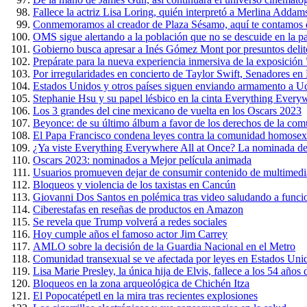
Fallece la actriz Lisa Loring, quién interpretó a Merlina Addam
Conmemoramos al creador de Plaza Sésamo, aquí te contamos 
OMS sigue alertando a la población que no se descuide en la 
Gobierno busca apresar a Inés Gómez Mont por presuntos delit
Prepárate para la nueva experiencia inmersiva de la exposición
Por irregularidades en concierto de Taylor Swift, Senadores e
Estados Unidos y otros países siguen enviando armamento a U
Stephanie Hsu y su papel lésbico en la cinta Everything Every
Los 3 grandes del cine mexicano de vuelta en los Oscars 2023
Beyonce: de su último álbum a favor de los derechos de la c
El Papa Francisco condena leyes contra la comunidad homosex
¿Ya viste Everything Everywhere All at Once? La nominada de
Oscars 2023: nominados a Mejor película animada
Usuarios promueven dejar de consumir contenido de multimedi
Bloqueos y violencia de los taxistas en Cancún
Giovanni Dos Santos en polémica tras video saludando a funci
Ciberestafas en reseñas de productos en Amazon
Se revela que Trump volverá a redes sociales
Hoy cumple años el famoso actor Jim Carrey
AMLO sobre la decisión de la Guardia Nacional en el Metro
Comunidad transexual se ve afectada por leyes en Estados Uni
Lisa Marie Presley, la única hija de Elvis, fallece a los 54 años
Bloqueos en la zona arqueológica de Chichén Itza
El Popocatépetl en la mira tras recientes explosiones