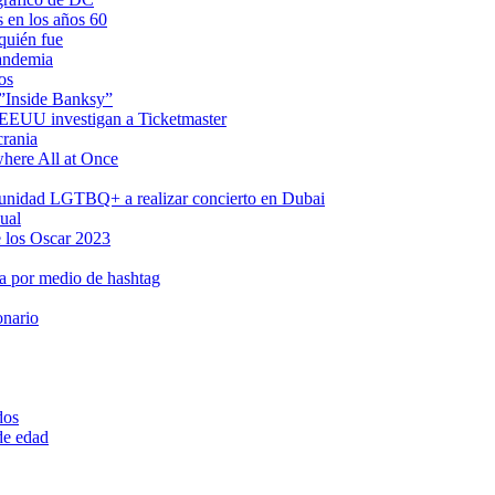
s en los años 60
quién fue
pandemia
os
 ”Inside Banksy”
n EEUU investigan a Ticketmaster
crania
where All at Once
omunidad LGTBQ+ a realizar concierto en Dubai
ual
 los Oscar 2023
a por medio de hashtag
onario
dos
 de edad