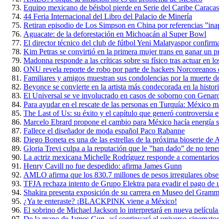
Equipo mexicano de béisbol pierde en Serie del Caribe Caraca
44 Feria Internacional del Libro del Palacio de Minería
Retiran episodio de Los Simpson en China por referencias ”ina
Aguacate: de la deforestación en Michoacán al Super Bowl
El director técnico del club de fútbol Yeni Malatyaspor confirm
Kim Petras se convirtió en la primera mujer trans en ganar u
Madonna responde a las críticas sobre su físico tras actuar en
ONU revela reporte de robo por parte de hackers Norcoreanos 
Familiares y amigos muestran sus condolencias por la muerte d
Beyonce se convierte en la artista más condecorada en la histo
El Universal se ve involucrado en casos de soborno con Genar
Para ayudar en el rescate de las personas en Turquía: México 
The Last of Us: su éxito y el capítulo que generó controversia e
Marcelo Ebrard propone el cambio para México hacía energía s
Fallece el diseñador de moda español Paco Rabanne
Diego Boneta es una de las estrellas de la próxima bioserie d
Gloria Trevi culpa a la reputación que le ”han dado” de no tene
La actriz mexicana Michelle Rodríguez responde a comentario
Henry Cavill no fue despedido: afirma James Gunn
AMLO afirma que los 830.7 millones de pesos irregulares obse
TFJA rechaza intento de Grupo Elektra para evadir el pago de un
Shakira presenta exposición de su carrera en Museo del Gram
¿Ya te enteraste? ¡BLACKPINK viene a México!
El sobrino de Michael Jackson lo interpretará en nueva película
De la mano de James Gun, así continuará el universo cinemato