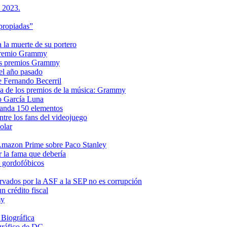
s 2023.
propiadas”
a la muerte de su portero
n premio Grammy
 los premios Grammy
el año pasado
e Fernando Becerril
ria de los premios de la música: Grammy
o García Luna
manda 150 elementos
ntre los fans del videojuego
olar
e Amazon Prime sobre Paco Stanley
r la fama que debería
s gordofóbicos
rvados por la ASF a la SEP no es corrupción
 crédito fiscal
my
 Biográfica
gráfico de DC