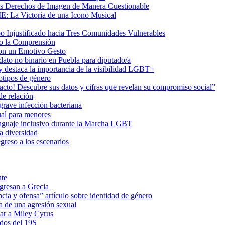
us Derechos de Imagen de Manera Cuestionable
ME: La Victoria de una Icono Musical
Injustificado hacia Tres Comunidades Vulnerables
do la Comprensión
con un Emotivo Gesto
dato no binario en Puebla para diputado/a
 destaca la importancia de la visibilidad LGBT+
otipos de género
o! Descubre sus datos y cifras que revelan su compromiso social”
de relación
rave infección bacteriana
ual para menores
 lenguaje inclusivo durante la Marcha LGBT
a diversidad
greso a los escenarios
nte
egresan a Grecia
cia y ofensa” artículo sobre identidad de género
a de una agresión sexual
ar a Miley Cyrus
ados del 19S