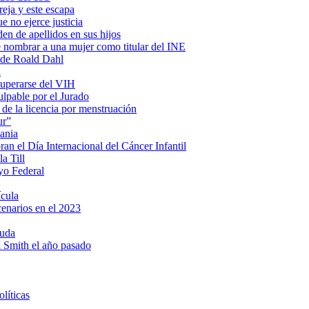
eja y este escapa
e no ejerce justicia
en de apellidos en sus hijos
e nombrar a una mujer como titular del INE
s de Roald Dahl
a
cuperarse del VIH
lpable por el Jurado
 de la licencia por menstruación
ur”
ania
n el Día Internacional del Cáncer Infantil
a Till
yo Federal
ícula
cenarios en el 2023
ruda
ll Smith el año pasado
líticas