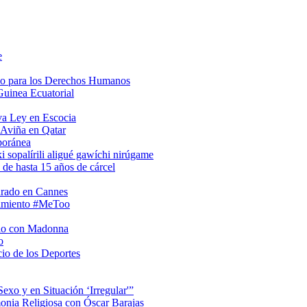
e
so para los Derechos Humanos
Guinea Ecuatorial
va Ley en Escocia
 Aviña en Qatar
poránea
i sopalírili aligué gawíchi nirúgame
 de hasta 15 años de cárcel
urado en Cannes
vimiento #MeToo
rio con Madonna
o
io de los Deportes
xo y en Situación ‘Irregular'”
onia Religiosa con Óscar Barajas