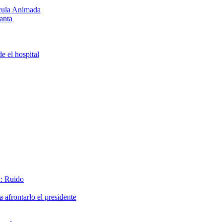
ícula Animada
anta
e el hospital
x: Ruido
afrontarlo el presidente