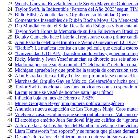
Wendy Guevara Revela Intento de Sergio Mayer de Obtener s
Taylor Swift, la Indiscutible ‘Persona del Año 2023’ según TI
Billie Eilish: Autenticidad y Orgullo en su Identidad Queer
Comentarios Insensibles de Rubén Rocha Moya: Un Menoscabo 
Día Mundial contra el Sida: Desafiando Estigmas y Fomentan
Taylor Swift Honra la Memoria de su Fan Fallecida en Brasil 
Betuky Camacho hace historia al registrarse como primer candi
Alan Estrada celebra el triunfo de Wendy Guevara en LCDLF y
“Barbie”: La muñeca icónica en una película que desafía estere
“Universidad UDLAP: ¡Transformando vidas y generando impact
Ricky Martin y Jwan Yosef anuncian su divorcio tras seis años 
Madonna pospone su gira mundial “Celebration” debido a una g
Michigan aprueba ley que prohíbe la terapia de conversión sex
Alan Estrada critica a Lilly Téllez por pronunciarse contra el
Marchas del Orgullo Gay en México: Celebración y lucha por l
Taylor Swift emociona a sus fans mexicanos con su esperado re
La mujer que se vistió de hombre para jugar fútbol
Inflación baja en mes de febrero a 7.62%
Muere Georgina Beyer, una pionera política transgénero
Anuncian nueva adaptación de Las Tortugas Ninja: Caos muta
Vuelven a casa: esculturas que se encontraban en el Vaticano r
El arzobispo emérito Juan Sandoval Íñiguez califica de ”ignoran
Actriz de la saga Los Juegos del Hambre, revela que fue víctim
Liam Hemsworth ”no soportó” y se rumora que planea demand
Después de 5 años: el gobierno aún no entrega hogares a afect