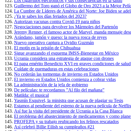
Los cigarrillos electrónicos y sus consecuencias en la salud
Guillermo del Toro ganó el Globo de Oro 2023 a la Mejor Pel
La Cumbre de Líderes de América del Norte: Joe Biden se adel
¿Ya te sabes los días feriados del 2023?
Autorizan vacunas contra Covid-19 para niños
Negociaciones para devolver los Mármoles del Partenón
Jeremy Renner, el famoso actor de Marvel, manda mensaje desd
Arándano, jamón y queso: la nueva rosca de reyes
Nuevo operativo captura a Ovidio Guzmán
El motín en la prisión de Chihuahua
Sigue avanzando el esquema IMSS-Bienestar en México
Ucrania considera una estrategia de ataque con drones
El papa emérito Benedicto XVI en graves condiciones de salud
Cuídate de quemaduras en estas celebraciones
No cederán las tormentas de invierno en Estados Unidos
El invierno en Estados Unidos comienza a cobrar vidas
La administración de la jefa de gobierno
De películas: te recordamos ”Al filo del mañana”
Matilda: el musical
Yasmín Esquivel, la ministra que acusan de plagiar su Tesis
Estamos al pendiente del estreno de la nueva película de Netfli
Así fue la visita del presidente de Ucrania a la Casa Blanca
El problema del abastecimiento de medicamentos y como planea 
PROFEPA y su trabajo reubicando los felinos rescatados
Así celebró Billie Eilish su cumpleaños #21