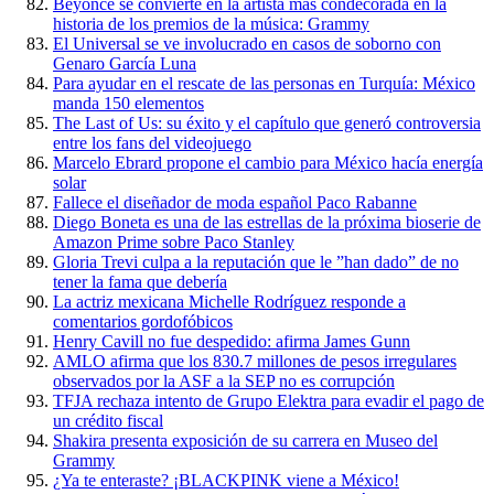
Beyonce se convierte en la artista más condecorada en la
historia de los premios de la música: Grammy
El Universal se ve involucrado en casos de soborno con
Genaro García Luna
Para ayudar en el rescate de las personas en Turquía: México
manda 150 elementos
The Last of Us: su éxito y el capítulo que generó controversia
entre los fans del videojuego
Marcelo Ebrard propone el cambio para México hacía energía
solar
Fallece el diseñador de moda español Paco Rabanne
Diego Boneta es una de las estrellas de la próxima bioserie de
Amazon Prime sobre Paco Stanley
Gloria Trevi culpa a la reputación que le ”han dado” de no
tener la fama que debería
La actriz mexicana Michelle Rodríguez responde a
comentarios gordofóbicos
Henry Cavill no fue despedido: afirma James Gunn
AMLO afirma que los 830.7 millones de pesos irregulares
observados por la ASF a la SEP no es corrupción
TFJA rechaza intento de Grupo Elektra para evadir el pago de
un crédito fiscal
Shakira presenta exposición de su carrera en Museo del
Grammy
¿Ya te enteraste? ¡BLACKPINK viene a México!