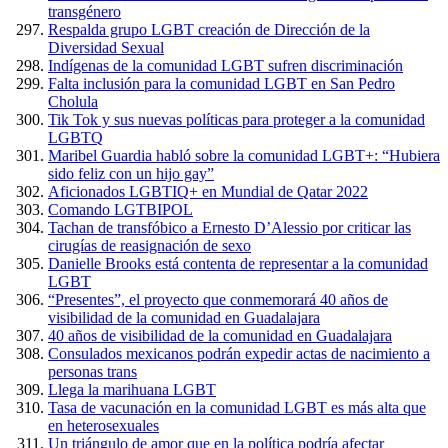
transgénero
Respalda grupo LGBT creación de Dirección de la
Diversidad Sexual
Indígenas de la comunidad LGBT sufren discriminación
Falta inclusión para la comunidad LGBT en San Pedro
Cholula
Tik Tok y sus nuevas políticas para proteger a la comunidad
LGBTQ
Maribel Guardia habló sobre la comunidad LGBT+: “Hubiera
sido feliz con un hijo gay”
Aficionados LGBTIQ+ en Mundial de Qatar 2022
Comando LGTBIPOL
Tachan de transfóbico a Ernesto D’Alessio por criticar las
cirugías de reasignación de sexo
Danielle Brooks está contenta de representar a la comunidad
LGBT
“Presentes”, el proyecto que conmemorará 40 años de
visibilidad de la comunidad en Guadalajara
40 años de visibilidad de la comunidad en Guadalajara
Consulados mexicanos podrán expedir actas de nacimiento a
personas trans
Llega la marihuana LGBT
Tasa de vacunación en la comunidad LGBT es más alta que
en heterosexuales
Un triángulo de amor que en la política podría afectar