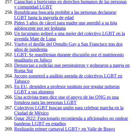
Capacitan a burócratas en derechos humanos de las personas
y comunidad LGBT
Republicana buscaría prohibir a las personas declararse
LGBT hasta la mayoría de edad
Piden 3 años de cárcel para madre que agredió a su hija
adolescente por ser lesbiana
Un tucumano golpeó a una mujer del colectivo LGBT en la
avenida Mate de Luna
Vuelve el desfile del Orgullo Gay a San Francisco tras dos
años de pandemia
LGBT: Se manifiestan durante discusión por el matrimonio
igualitario en Jalisco
Denuncian a policías que persiguieron y golpearon a pareja en
Roma Sur
Jucopo someterá a análisis agenda de colectivos LGBT en
Tabasco
En EU, despiden a profesor sustituto por regalar pulseras
LGBT a sus alumnos
Una activista trans dice que el apoyo de las ONG es una
fortaleza para las personas LGBT
Colectivos LGBT buscan unión para celebrar marcha en la
Ciudad de México
Qatar 2022: Funcionario recomienda a aficionados no ondear
banderas LGBT en estadios
Realizarán primer carnaval LGBT+ en Valle de Bravo