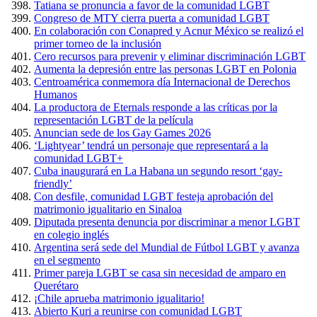
Tatiana se pronuncia a favor de la comunidad LGBT
Congreso de MTY cierra puerta a comunidad LGBT
En colaboración con Conapred y Acnur México se realizó el
primer torneo de la inclusión
Cero recursos para prevenir y eliminar discriminación LGBT
Aumenta la depresión entre las personas LGBT en Polonia
Centroamérica conmemora día Internacional de Derechos
Humanos
La productora de Eternals responde a las críticas por la
representación LGBT de la película
Anuncian sede de los Gay Games 2026
‘Lightyear’ tendrá un personaje que representará a la
comunidad LGBT+
Cuba inaugurará en La Habana un segundo resort ‘gay-
friendly’
Con desfile, comunidad LGBT festeja aprobación del
matrimonio igualitario en Sinaloa
Diputada presenta denuncia por discriminar a menor LGBT
en colegio inglés
Argentina será sede del Mundial de Fútbol LGBT y avanza
en el segmento
Primer pareja LGBT se casa sin necesidad de amparo en
Querétaro
¡Chile aprueba matrimonio igualitario!
Abierto Kuri a reunirse con comunidad LGBT