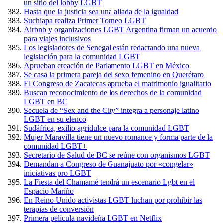
un sitio del lobby LGBT
Hasta que la justicia sea una aliada de la igualdad
Suchiapa realiza Primer Torneo LGBT
Airbnb y organizaciones LGBT Argentina firman un acuerdo
para viajes inclusivos
Los legisladores de Senegal están redactando una nueva
legislación para la comunidad LGBT
Aprueban creación de Parlamento LGBT en México
Se casa la primera pareja del sexo femenino en Querétaro
El Congreso de Zacatecas aprueba el matrimonio igualitario
Buscan reconocimiento de los derechos de la comunidad
LGBT en BC
Secuela de “Sex and the City” integra a personaje latino
LGBT en su elenco
Sudáfrica, exilio agridulce para la comunidad LGBT
Mujer Maravilla tiene un nuevo romance y forma parte de la
comunidad LGBT+
Secretario de Salud de BC se reúne con organismos LGBT
Demandan a Congreso de Guanajuato por «congelar»
iniciativas pro LGBT
La Fiesta del Chamamé tendrá un escenario Lgbt en el
Espacio Mariño
En Reino Unido activistas LGBT luchan por prohibir las
terapias de conversión
Primera película navideña LGBT en Netflix