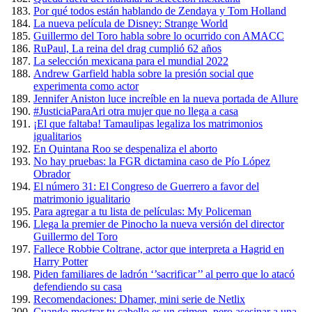
Por qué todos están hablando de Zendaya y Tom Holland
La nueva película de Disney: Strange World
Guillermo del Toro habla sobre lo ocurrido con AMACC
RuPaul, La reina del drag cumplió 62 años
La selección mexicana para el mundial 2022
Andrew Garfield habla sobre la presión social que
experimenta como actor
Jennifer Aniston luce increíble en la nueva portada de Allure
#JusticiaParaAri otra mujer que no llega a casa
¡El que faltaba! Tamaulipas legaliza los matrimonios
igualitarios
En Quintana Roo se despenaliza el aborto
No hay pruebas: la FGR dictamina caso de Pío López
Obrador
El número 31: El Congreso de Guerrero a favor del
matrimonio igualitario
Para agregar a tu lista de películas: My Policeman
Llega la premier de Pinocho la nueva versión del director
Guillermo del Toro
Fallece Robbie Coltrane, actor que interpreta a Hagrid en
Harry Potter
Piden familiares de ladrón ‘’sacrificar’’ al perro que lo atacó
defendiendo su casa
Recomendaciones: Dhamer, mini serie de Netlix
Cuando mostrar tu cabello es un crimen, pero asesinar a una