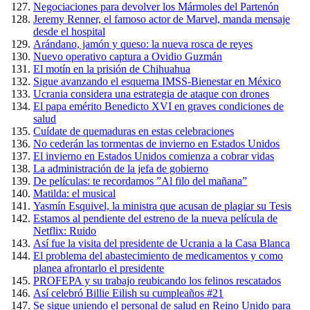
Negociaciones para devolver los Mármoles del Partenón
Jeremy Renner, el famoso actor de Marvel, manda mensaje
desde el hospital
Arándano, jamón y queso: la nueva rosca de reyes
Nuevo operativo captura a Ovidio Guzmán
El motín en la prisión de Chihuahua
Sigue avanzando el esquema IMSS-Bienestar en México
Ucrania considera una estrategia de ataque con drones
El papa emérito Benedicto XVI en graves condiciones de
salud
Cuídate de quemaduras en estas celebraciones
No cederán las tormentas de invierno en Estados Unidos
El invierno en Estados Unidos comienza a cobrar vidas
La administración de la jefa de gobierno
De películas: te recordamos ”Al filo del mañana”
Matilda: el musical
Yasmín Esquivel, la ministra que acusan de plagiar su Tesis
Estamos al pendiente del estreno de la nueva película de
Netflix: Ruido
Así fue la visita del presidente de Ucrania a la Casa Blanca
El problema del abastecimiento de medicamentos y como
planea afrontarlo el presidente
PROFEPA y su trabajo reubicando los felinos rescatados
Así celebró Billie Eilish su cumpleaños #21
Se sigue uniendo el personal de salud en Reino Unido para