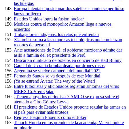
las huelgas
Europa intentaba posicionar dos satélites cuando se perdió su
lanzador ligero
Estados Unidos logra la fusión nuclear
Medidas contra el monopolio: Amazon llega a nuevos
acuerdos
Trabajadores indígenas: los retos que enfrentan
Xiaomi se suma a las empresas tecnológicas que comienzan
recortes de personal
Ante acusaciones de Perú, el gobierno mexicano admite dar
asilo a familia del ex presidente de Perú
Descartan duplicado de boletos en concierto de Bad Bunny
Capital de Ucrania bombardeada por drones rusos
Argentina se vuelve campeón del mundial 2022
Fernando Santos se va después de este Mundial
¡Ya se estrenó Avatar: The way of the Water!
Entre futbolistas y aficionados registran síntomas del virus
MERS-CoV en Qatar
¿Tienen apoyo los periodistas? AMLO se expresa sobre el
atentado a Ciro Gómez Leyva
El presidente de Estados Unidos propone regular las armas en
el país para evitar más tiroteos
Regresa Joaquin Phoenix como el Joker
Tenoch Huerta en los premios de la academia, Marvel quiere
nominarlo