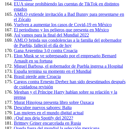
EUA sigue prohibiendo las cuentas de TikTok en distintos
estados
AMLO extiende invitación a Bad Bunny para presentarse en
el Zócalo
Vuelven a aumentar los casos de Covid-19 en México
El periodismo y los peligros que presenta en México
Así vamos para la final del Mundial 2022
AMLO brinda sus condolencias a la familia del gobernador
de Puebla, falleció el día de hoy
Gana Argentina 3-0 contra Croacia
Elon Musk se ve sobrepasado por el empresario Bernard
Arnault en su fortuna
Miguel Barbosa, el gobernador de Puebla ingresa a Hospital
España termina su momento en el Mundial
Brasil pierde ante Croacia
Cargos contra Ernesto Derbez han sido desestimados después
de cuidadosa revisión
Meghan y el Príncipe Harry hablan sobre su relación y la
prensa
Murat Hinojosa presenta libro sobre Oaxaca
Descubre nuevos sabores: Balta
Las mujeres en el mundo digital actual
¿Qué nos deja Spotify del 2022?
Brittney Griner encarcelada en Rusia
Queda fuera del mundial la selección mexicana