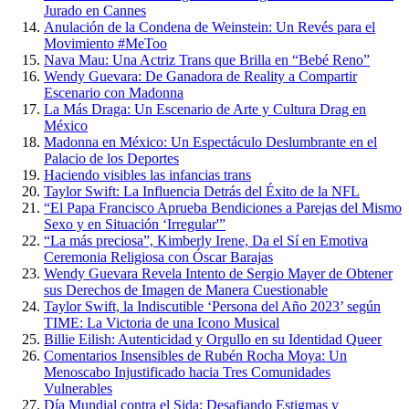
Jurado en Cannes
Anulación de la Condena de Weinstein: Un Revés para el
Movimiento #MeToo
Nava Mau: Una Actriz Trans que Brilla en “Bebé Reno”
Wendy Guevara: De Ganadora de Reality a Compartir
Escenario con Madonna
La Más Draga: Un Escenario de Arte y Cultura Drag en
México
Madonna en México: Un Espectáculo Deslumbrante en el
Palacio de los Deportes
Haciendo visibles las infancias trans
Taylor Swift: La Influencia Detrás del Éxito de la NFL
“El Papa Francisco Aprueba Bendiciones a Parejas del Mismo
Sexo y en Situación ‘Irregular'”
“La más preciosa”, Kimberly Irene, Da el Sí en Emotiva
Ceremonia Religiosa con Óscar Barajas
Wendy Guevara Revela Intento de Sergio Mayer de Obtener
sus Derechos de Imagen de Manera Cuestionable
Taylor Swift, la Indiscutible ‘Persona del Año 2023’ según
TIME: La Victoria de una Icono Musical
Billie Eilish: Autenticidad y Orgullo en su Identidad Queer
Comentarios Insensibles de Rubén Rocha Moya: Un
Menoscabo Injustificado hacia Tres Comunidades
Vulnerables
Día Mundial contra el Sida: Desafiando Estigmas y