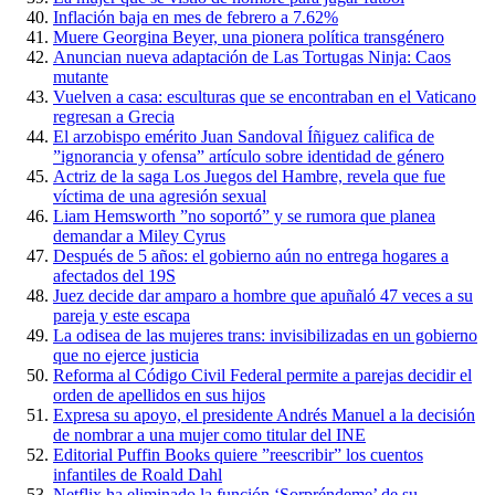
Inflación baja en mes de febrero a 7.62%
Muere Georgina Beyer, una pionera política transgénero
Anuncian nueva adaptación de Las Tortugas Ninja: Caos
mutante
Vuelven a casa: esculturas que se encontraban en el Vaticano
regresan a Grecia
El arzobispo emérito Juan Sandoval Íñiguez califica de
”ignorancia y ofensa” artículo sobre identidad de género
Actriz de la saga Los Juegos del Hambre, revela que fue
víctima de una agresión sexual
Liam Hemsworth ”no soportó” y se rumora que planea
demandar a Miley Cyrus
Después de 5 años: el gobierno aún no entrega hogares a
afectados del 19S
Juez decide dar amparo a hombre que apuñaló 47 veces a su
pareja y este escapa
La odisea de las mujeres trans: invisibilizadas en un gobierno
que no ejerce justicia
Reforma al Código Civil Federal permite a parejas decidir el
orden de apellidos en sus hijos
Expresa su apoyo, el presidente Andrés Manuel a la decisión
de nombrar a una mujer como titular del INE
Editorial Puffin Books quiere ”reescribir” los cuentos
infantiles de Roald Dahl
Netflix ha eliminado la función ‘Sorpréndeme’ de su