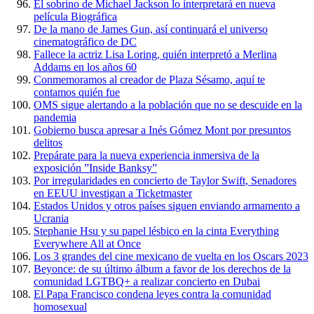
El sobrino de Michael Jackson lo interpretará en nueva
película Biográfica
De la mano de James Gun, así continuará el universo
cinematográfico de DC
Fallece la actriz Lisa Loring, quién interpretó a Merlina
Addams en los años 60
Conmemoramos al creador de Plaza Sésamo, aquí te
contamos quién fue
OMS sigue alertando a la población que no se descuide en la
pandemia
Gobierno busca apresar a Inés Gómez Mont por presuntos
delitos
Prepárate para la nueva experiencia inmersiva de la
exposición ”Inside Banksy”
Por irregularidades en concierto de Taylor Swift, Senadores
en EEUU investigan a Ticketmaster
Estados Unidos y otros países siguen enviando armamento a
Ucrania
Stephanie Hsu y su papel lésbico en la cinta Everything
Everywhere All at Once
Los 3 grandes del cine mexicano de vuelta en los Oscars 2023
Beyonce: de su último álbum a favor de los derechos de la
comunidad LGTBQ+ a realizar concierto en Dubai
El Papa Francisco condena leyes contra la comunidad
homosexual