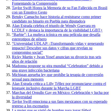
Fomentando la Comprensión
Taylor Swift Honra la Memoria de su Fan Fallecida en Brasil
con un Emotivo Gesto
Betuky Camacho hace historia al registrarse como primer
candidato no binario en Puebla para diputado/a
Alan Estrada celebra el triunfo de Wendy Guevara en
LCDLF y destaca la importancia de la visibilidad LGBT+
“Barbie”: La muñeca icónica en una película que desafía
estereotipos de género
“Universidad UDLAP: ¡Transformando vidas y generando
impacto! Descubre sus datos y cifras que revelan su
compromiso social”
Ricky Martin y Jwan Yosef anuncian su divorcio tras seis
años de relación
Madonna pospone su gira mundial “Celebration” debido a
una grave infección bacteriana
Michigan aprueba ley que prohíbe la terapia de conversión
sexual para menores
Alan Estrada critica a Lilly Téllez por pronunciarse contra el
lenguaje inclusivo durante la Marcha LGBT
Marchas del Orgullo Gay en México: Celebración y lucha por
la diversidad
Taylor Swift emociona a sus fans mexicanos con su esperado
regreso a los escenarios
La mujer que se vistió de hombre para jugar fútbol