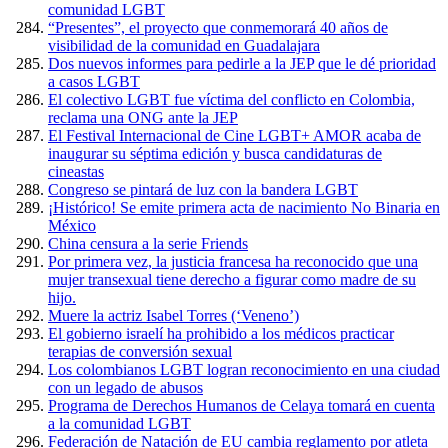
comunidad LGBT
“Presentes”, el proyecto que conmemorará 40 años de
visibilidad de la comunidad en Guadalajara
Dos nuevos informes para pedirle a la JEP que le dé prioridad
a casos LGBT
El colectivo LGBT fue víctima del conflicto en Colombia,
reclama una ONG ante la JEP
El Festival Internacional de Cine LGBT+ AMOR acaba de
inaugurar su séptima edición y busca candidaturas de
cineastas
Congreso se pintará de luz con la bandera LGBT
¡Histórico! Se emite primera acta de nacimiento No Binaria en
México
China censura a la serie Friends
Por primera vez, la justicia francesa ha reconocido que una
mujer transexual tiene derecho a figurar como madre de su
hijo.
Muere la actriz Isabel Torres (‘Veneno’)
El gobierno israelí ha prohibido a los médicos practicar
terapias de conversión sexual
Los colombianos LGBT logran reconocimiento en una ciudad
con un legado de abusos
Programa de Derechos Humanos de Celaya tomará en cuenta
a la comunidad LGBT
Federación de Natación de EU cambia reglamento por atleta