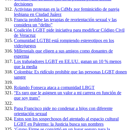
decisiones
Activistas protestan en la CdMx por feminicidio de pareja
lesbiana en Ciudad Juárez
Francia prohíbe las terapias de reorientación sexual y las
considera un “delito”
Coalición LGBT pide iniciativa para modificar Código Civil
de Veracruz
Comunidad LGTBI está rompiendo estereotipos en los
videojuegos
Millennials que eligen a sus amigos como donantes de
esperma
Los trabajadores LGBT en EE.UU. ganan un 10 % menos
que la media
Colombia: Es ridículo prohibir que las personas LGBT donen
sangre
Rolando Fonseca ataca a comunidad LBGT
“Es raro que le asignen un valor a mi carrera en función de
que soy trans”
Papa Francisco pide no condenar a hijos con diferente
orientación sexual
Estos son los sospechosos del atentado al espacio cultural
LGBT en Palermo: la Justicia busca sus nombres
‘Grupo Firme se convirtió en un lugar seguro para la