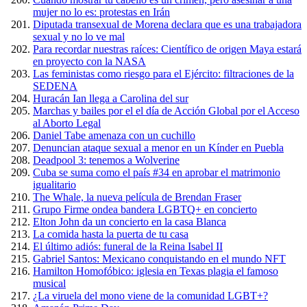
mujer no lo es: protestas en Irán
Diputada transexual de Morena declara que es una trabajadora
sexual y no lo ve mal
Para recordar nuestras raíces: Científico de origen Maya estará
en proyecto con la NASA
Las feministas como riesgo para el Ejército: filtraciones de la
SEDENA
Huracán Ian llega a Carolina del sur
Marchas y bailes por el el día de Acción Global por el Acceso
al Aborto Legal
Daniel Tabe amenaza con un cuchillo
Denuncian ataque sexual a menor en un Kínder en Puebla
Deadpool 3: tenemos a Wolverine
Cuba se suma como el país #34 en aprobar el matrimonio
igualitario
The Whale, la nueva película de Brendan Fraser
Grupo Firme ondea bandera LGBTQ+ en concierto
Elton John da un concierto en la casa Blanca
La comida hasta la puerta de tu casa
El último adiós: funeral de la Reina Isabel II
Gabriel Santos: Mexicano conquistando en el mundo NFT
Hamilton Homofóbico: iglesia en Texas plagia el famoso
musical
¿La viruela del mono viene de la comunidad LGBT+?