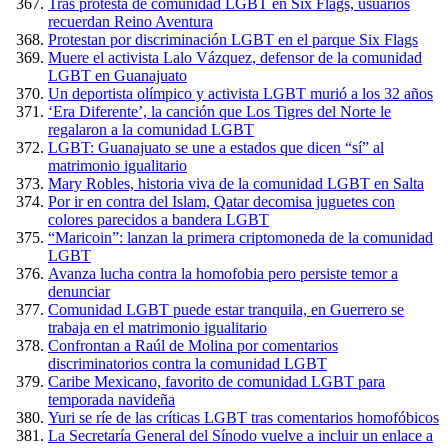
Tras protesta de comunidad LGBT en Six Flags, usuarios
recuerdan Reino Aventura
Protestan por discriminación LGBT en el parque Six Flags
Muere el activista Lalo Vázquez, defensor de la comunidad
LGBT en Guanajuato
Un deportista olímpico y activista LGBT murió a los 32 años
‘Era Diferente’, la canción que Los Tigres del Norte le
regalaron a la comunidad LGBT
LGBT: Guanajuato se une a estados que dicen “sí” al
matrimonio igualitario
Mary Robles, historia viva de la comunidad LGBT en Salta
Por ir en contra del Islam, Qatar decomisa juguetes con
colores parecidos a bandera LGBT
“Maricoin”: lanzan la primera criptomoneda de la comunidad
LGBT
Avanza lucha contra la homofobia pero persiste temor a
denunciar
Comunidad LGBT puede estar tranquila, en Guerrero se
trabaja en el matrimonio igualitario
Confrontan a Raúl de Molina por comentarios
discriminatorios contra la comunidad LGBT
Caribe Mexicano, favorito de comunidad LGBT para
temporada navideña
Yuri se ríe de las críticas LGBT tras comentarios homofóbicos
La Secretaría General del Sínodo vuelve a incluir un enlace a