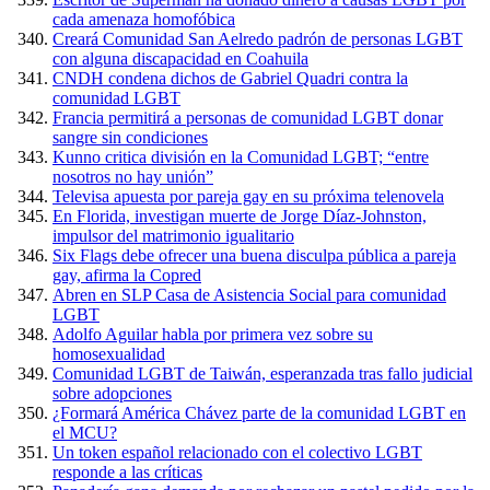
cada amenaza homofóbica
Creará Comunidad San Aelredo padrón de personas LGBT
con alguna discapacidad en Coahuila
CNDH condena dichos de Gabriel Quadri contra la
comunidad LGBT
Francia permitirá a personas de comunidad LGBT donar
sangre sin condiciones
Kunno critica división en la Comunidad LGBT; “entre
nosotros no hay unión”
Televisa apuesta por pareja gay en su próxima telenovela
En Florida, investigan muerte de Jorge Díaz-Johnston,
impulsor del matrimonio igualitario
Six Flags debe ofrecer una buena disculpa pública a pareja
gay, afirma la Copred
Abren en SLP Casa de Asistencia Social para comunidad
LGBT
Adolfo Aguilar habla por primera vez sobre su
homosexualidad
Comunidad LGBT de Taiwán, esperanzada tras fallo judicial
sobre adopciones
¿Formará América Chávez parte de la comunidad LGBT en
el MCU?
Un token español relacionado con el colectivo LGBT
responde a las críticas