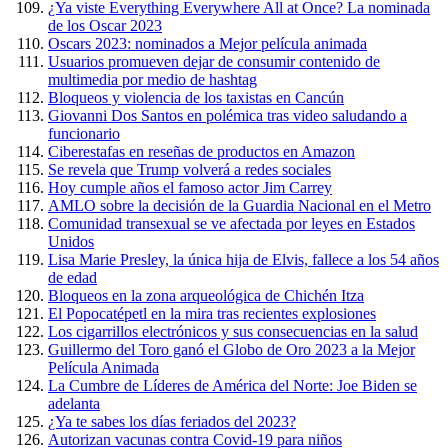
¿Ya viste Everything Everywhere All at Once? La nominada
de los Oscar 2023
Oscars 2023: nominados a Mejor película animada
Usuarios promueven dejar de consumir contenido de
multimedia por medio de hashtag
Bloqueos y violencia de los taxistas en Cancún
Giovanni Dos Santos en polémica tras video saludando a
funcionario
Ciberestafas en reseñas de productos en Amazon
Se revela que Trump volverá a redes sociales
Hoy cumple años el famoso actor Jim Carrey
AMLO sobre la decisión de la Guardia Nacional en el Metro
Comunidad transexual se ve afectada por leyes en Estados
Unidos
Lisa Marie Presley, la única hija de Elvis, fallece a los 54 años
de edad
Bloqueos en la zona arqueológica de Chichén Itza
El Popocatépetl en la mira tras recientes explosiones
Los cigarrillos electrónicos y sus consecuencias en la salud
Guillermo del Toro ganó el Globo de Oro 2023 a la Mejor
Película Animada
La Cumbre de Líderes de América del Norte: Joe Biden se
adelanta
¿Ya te sabes los días feriados del 2023?
Autorizan vacunas contra Covid-19 para niños