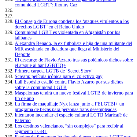
comunidad LGBT’: Jhonny Caz
El Consejo de Europa condena los ‘ataques virulentos a los
derechos LGBT’ en el Reino Unido
Comunidad LGBT es violentada en Afganistán por los
talibanes
Alexandra Benado, la ex futbolista e hija de una militante del
MIR asesinada en dictadura que llega al Ministerio del
Deporte
El descargo de Flavio Azzaro tras sus polémicos dichos sobre
el ataque al bar LGBTIQ+
Primera carpeta LGTB de ‘Secret Story’
Scream: película icónica para el colectivo gay
Lali Espósito estalló contra Flavio Azarro por sus dichos
sobre la comunidad LGTB
Maspalomas tendrá un nuevo festival LGTB de invierno para
fin de año
La firma de maquillaje Nyx lanza junto a FELGTBI+ un
programa de becas para personas trans desempleadas
Intentaron incendiar el espacio cultural LGTB Maricafé de
Palermo
Los destinos valencianos, “sin complejos” para recibir al
segmento LGBT
Escritor de Superman ha donado dinero a causas LGBT por