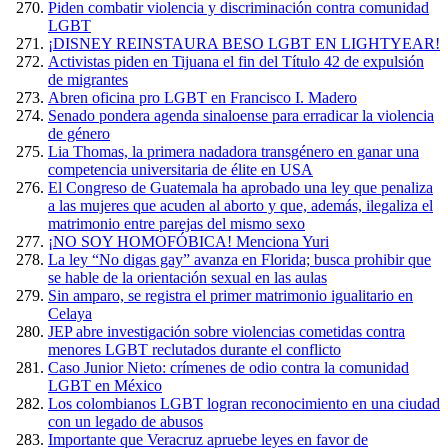
Piden combatir violencia y discriminación contra comunidad
LGBT
¡DISNEY REINSTAURA BESO LGBT EN LIGHTYEAR!
Activistas piden en Tijuana el fin del Título 42 de expulsión
de migrantes
Abren oficina pro LGBT en Francisco I. Madero
Senado pondera agenda sinaloense para erradicar la violencia
de género
Lia Thomas, la primera nadadora transgénero en ganar una
competencia universitaria de élite en USA
El Congreso de Guatemala ha aprobado una ley que penaliza
a las mujeres que acuden al aborto y que, además, ilegaliza el
matrimonio entre parejas del mismo sexo
¡NO SOY HOMOFÓBICA! Menciona Yuri
La ley “No digas gay” avanza en Florida; busca prohibir que
se hable de la orientación sexual en las aulas
Sin amparo, se registra el primer matrimonio igualitario en
Celaya
JEP abre investigación sobre violencias cometidas contra
menores LGBT reclutados durante el conflicto
Caso Junior Nieto: crímenes de odio contra la comunidad
LGBT en México
Los colombianos LGBT logran reconocimiento en una ciudad
con un legado de abusos
Importante que Veracruz apruebe leyes en favor de