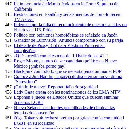
La importancia de Martin Jenkins en la Corte Suprema de
California
Restricciones en Exatlón y señalamientos de homofobia en
TV Azteca
Polémica por la falta de reconocimiento de nuestros aliados no
binarios en UK Pride
Político con opiniones homofóbicas es señalado en Japón
Ganador de Eurovisión ¡Anuncia compromiso con su pareja!
El detalle de Pussy Riot para Vladimir Putin en su
cumpleaños
¿Qué sucedió con el estreno de ‘El baile de los 41’?
Roger Montoya antes de ser candidato político en Nuevo
México ¡grababa porno gay!
Blackpink con todo lo que se necesita para dominar el POP
Conoce a Jun Hae In , la pareja de Jisoo en su nuevo drama
“Snowdrop”
¡Grindr de nuevo! Reportan fallo de seguridad
Lady Gaga arrasa con las nominaciones de los EMA MTV
Exponen a jueces de Estados Unidos que buscan eliminar
derechos LGBT
Nueva Zelanda con fuertes posibilidades de eliminar las
terapias de conversión
Olga Tokarczuk rechaza premio por grieta con la comunidad
LGBT en su localidad
Violencia, discriminación y falta de oportunidades, el día a día