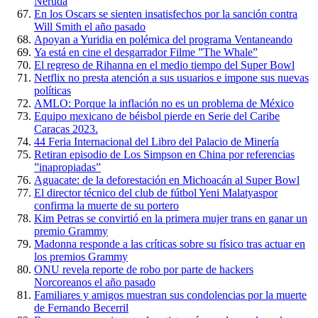
Neruda
En los Oscars se sienten insatisfechos por la sanción contra
Will Smith el año pasado
Apoyan a Yuridia en polémica del programa Ventaneando
Ya está en cine el desgarrador Filme ”The Whale”
El regreso de Rihanna en el medio tiempo del Super Bowl
Netflix no presta atención a sus usuarios e impone sus nuevas
políticas
AMLO: Porque la inflación no es un problema de México
Equipo mexicano de béisbol pierde en Serie del Caribe
Caracas 2023.
44 Feria Internacional del Libro del Palacio de Minería
Retiran episodio de Los Simpson en China por referencias
”inapropiadas”
Aguacate: de la deforestación en Michoacán al Super Bowl
El director técnico del club de fútbol Yeni Malatyaspor
confirma la muerte de su portero
Kim Petras se convirtió en la primera mujer trans en ganar un
premio Grammy
Madonna responde a las críticas sobre su físico tras actuar en
los premios Grammy
ONU revela reporte de robo por parte de hackers
Norcoreanos el año pasado
Familiares y amigos muestran sus condolencias por la muerte
de Fernando Becerril