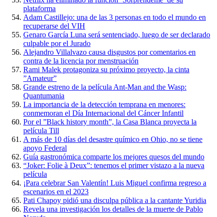
plataforma
Adam Castillejo: una de las 3 personas en todo el mundo en
recuperarse del VIH
Genaro García Luna será sentenciado, luego de ser declarado
culpable por el Jurado
Alejandro Villalvazo causa disgustos por comentarios en
contra de la licencia por menstruación
Rami Malek protagoniza su próximo proyecto, la cinta
”Amateur”
Grande estreno de la película Ant-Man and the Wasp:
Quantumania
La importancia de la detección temprana en menores:
conmemoran el Día Internacional del Cáncer Infantil
Por el ”Black history month”, la Casa Blanca proyecta la
película Till
A más de 10 días del desastre químico en Ohio, no se tiene
apoyo Federal
Guía gastronómica comparte los mejores quesos del mundo
“Joker: Folie à Deux”: tenemos el primer vistazo a la nueva
película
¡Para celebrar San Valentín! Luis Miguel confirma regreso a
escenarios en el 2023
Pati Chapoy pidió una disculpa pública a la cantante Yuridia
Revela una investigación los detalles de la muerte de Pablo