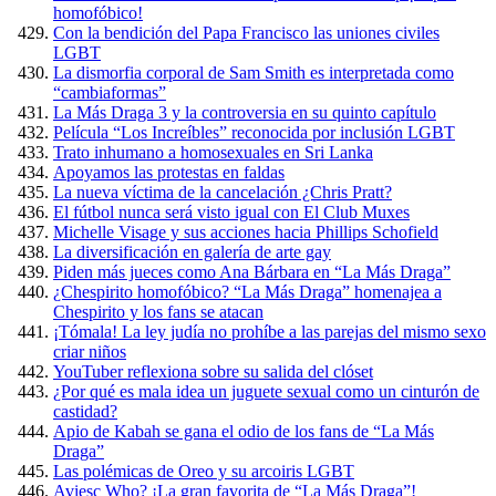
homofóbico!
Con la bendición del Papa Francisco las uniones civiles
LGBT
La dismorfia corporal de Sam Smith es interpretada como
“cambiaformas”
La Más Draga 3 y la controversia en su quinto capítulo
Película “Los Increíbles” reconocida por inclusión LGBT
Trato inhumano a homosexuales en Sri Lanka
Apoyamos las protestas en faldas
La nueva víctima de la cancelación ¿Chris Pratt?
El fútbol nunca será visto igual con El Club Muxes
Michelle Visage y sus acciones hacia Phillips Schofield
La diversificación en galería de arte gay
Piden más jueces como Ana Bárbara en “La Más Draga”
¿Chespirito homofóbico? “La Más Draga” homenajea a
Chespirito y los fans se atacan
¡Tómala! La ley judía no prohíbe a las parejas del mismo sexo
criar niños
YouTuber reflexiona sobre su salida del clóset
¿Por qué es mala idea un juguete sexual como un cinturón de
castidad?
Apio de Kabah se gana el odio de los fans de “La Más
Draga”
Las polémicas de Oreo y su arcoiris LGBT
Aviesc Who? ¡La gran favorita de “La Más Draga”!