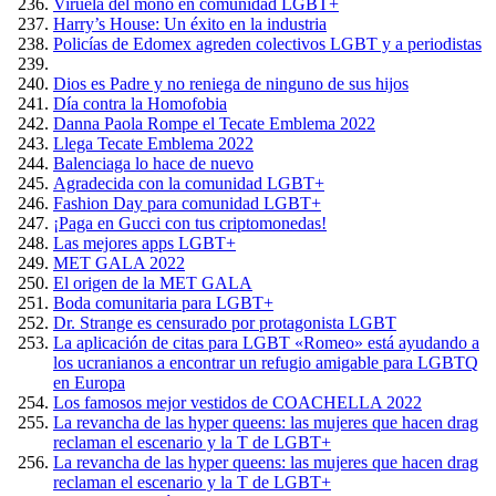
Viruela del mono en comunidad LGBT+
Harry’s House: Un éxito en la industria
Policías de Edomex agreden colectivos LGBT y a periodistas
Dios es Padre y no reniega de ninguno de sus hijos
Día contra la Homofobia
Danna Paola Rompe el Tecate Emblema 2022
Llega Tecate Emblema 2022
Balenciaga lo hace de nuevo
Agradecida con la comunidad LGBT+
Fashion Day para comunidad LGBT+
¡Paga en Gucci con tus criptomonedas!
Las mejores apps LGBT+
MET GALA 2022
El origen de la MET GALA
Boda comunitaria para LGBT+
Dr. Strange es censurado por protagonista LGBT
La aplicación de citas para LGBT «Romeo» está ayudando a
los ucranianos a encontrar un refugio amigable para LGBTQ
en Europa
Los famosos mejor vestidos de COACHELLA 2022
La revancha de las hyper queens: las mujeres que hacen drag
reclaman el escenario y la T de LGBT+
La revancha de las hyper queens: las mujeres que hacen drag
reclaman el escenario y la T de LGBT+