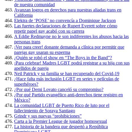
de nuestra comunidad
Avanzan logros en derechos para nuestras aliadas trans en
California
Elektra de ‘POSE’ no convencía a Dominique Jackson
Las fuertes declaraciones de Rupert Everett sobre cómo
repetir papel gay acabó con su carrera
A Eddie Redmayne no le son indiferentes los abusos hacia las
personas trans
¡Ver para creer! donante demanda a clínica por permitir que
parejas gay usaran su esperma
¿Quién se robó el show en “The Boys in the Band”?
¡Para celebrar! Madres LGBT podrá registrar a su hija con sus
apellidos de pareja
Neil Patrick y su familia se han recuperado del Covid-19
¿Hace falta más inclusión LGBT en series y películas de
superhéroes?
¿Por qué Demi Lovato canceló su compromiso?
¿Por qué Partido evangélico anti-derechos tiene registro en
México?
La comunidad LGBT de Puerto Rico de luto por el
fallecimiento de Soraya Santiago
Grindr y sus nuevas “prohibiciones”
Carta a la Premier League de jugador homosexual
La historia de la bandera que despertó a República
Dominicana LGBT