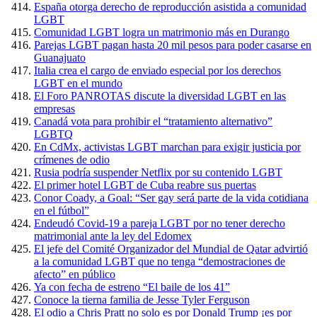
España otorga derecho de reproducción asistida a comunidad
LGBT
Comunidad LGBT logra un matrimonio más en Durango
Parejas LGBT pagan hasta 20 mil pesos para poder casarse en
Guanajuato
Italia crea el cargo de enviado especial por los derechos
LGBT en el mundo
El Foro PANROTAS discute la diversidad LGBT en las
empresas
Canadá vota para prohibir el “tratamiento alternativo”
LGBTQ
En CdMx, activistas LGBT marchan para exigir justicia por
crímenes de odio
Rusia podría suspender Netflix por su contenido LGBT
El primer hotel LGBT de Cuba reabre sus puertas
Conor Coady, a Goal: “Ser gay será parte de la vida cotidiana
en el fútbol”
Endeudó Covid-19 a pareja LGBT por no tener derecho
matrimonial ante la ley del Edomex
El jefe del Comité Organizador del Mundial de Qatar advirtió
a la comunidad LGBT que no tenga “demostraciones de
afecto” en público
Ya con fecha de estreno “El baile de los 41”
Conoce la tierna familia de Jesse Tyler Ferguson
El odio a Chris Pratt no solo es por Donald Trump ¡es por