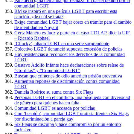
Panadería gana demanda por rechazar un pastel pedido por la
comunidad LGBT
RM se inspiró en una película LGBT para escribir esta
canción, ¿de cuál se trata?
Exige comunidad LGBT bajar costo en trámite para el cambio
de identidad en Nayarit
Gertz Manero es Juez y parte en el caso UDLAP, dice la UIF
– Ricardo Raphael
‘Chucky’, aliado LGBT en una serie sorprendente
Colectivo LGBT denunció supuesta extorsión de policías
Hay resistencias a reconocer los derechos de la comunidad
LGBT
Gustavo Adolfo Infante hace declaraciones sobre reírse de
“Gorditos” y “Comunidad LGBT”
Buscan que crímenes de odio ameriten prisión preventiva
Aumentan reportes de discriminación contra comunidad
LGBT
Daniela Rodrice su suma contra Six Flags
Personas LGBT en el conflicto, una búsqueda con diversidad
de género para quienes hacen falta
Comunidad LGBT es acosada por policías
Con ‘besotón’, comunidad LGBT protesta frente a Six Flags
por discriminación a pareja gay
Six Flags se disculpa y hace compromiso por un entorno
inclusivo