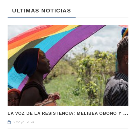
ULTIMAS NOTICIAS
L
A VOZ DE LA RESISTENCIA: MELIBEA OBONO Y LA LUCHA LGTBI EN GUINEA ECUATORIAL
6 mayo, 2024