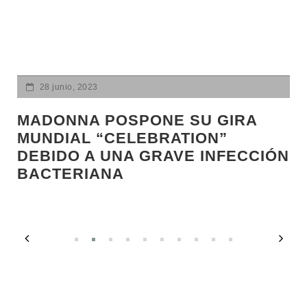
ACTUALIDAD
ACTUALIDAD
28 junio, 2023
MADONNA POSPONE SU GIRA
MUNDIAL “CELEBRATION”
DEBIDO A UNA GRAVE INFECCIÓN
BACTERIANA
LA SOMBRA DE LA
DISCRIMINACIÓN: EL ARRESTO
LA VOZ DE L
DE MANUEL GUERRERO AVIÑA
MELIBEA OB
EN QATAR
LGTBI EN GU