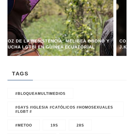
BEA OBONO Y
CONFLICTOS Y LEYES: LA CONTROVERS
TORIAL
J.K. ROWLING Y LA NUEVA LEY EN ESCO
TAGS
#BLOQUEAMULTIMEDIOS
#GAYS #IGLESIA #CATÓLICOS #HOMOSEXUALES
#LGBT #
#METOO
19S
28S