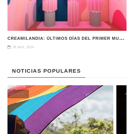
C
REAMILANDIA: ÚLTIMOS DÍAS DEL PRIMER MUSEO DEL HELADO
28 abril, 2024
NOTICIAS POPULARES
ACTUALIDAD