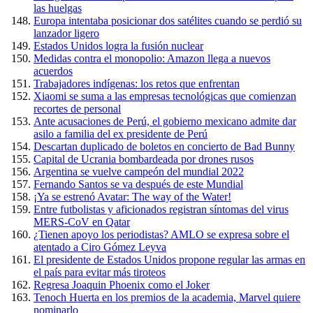
las huelgas
Europa intentaba posicionar dos satélites cuando se perdió su
lanzador ligero
Estados Unidos logra la fusión nuclear
Medidas contra el monopolio: Amazon llega a nuevos
acuerdos
Trabajadores indígenas: los retos que enfrentan
Xiaomi se suma a las empresas tecnológicas que comienzan
recortes de personal
Ante acusaciones de Perú, el gobierno mexicano admite dar
asilo a familia del ex presidente de Perú
Descartan duplicado de boletos en concierto de Bad Bunny
Capital de Ucrania bombardeada por drones rusos
Argentina se vuelve campeón del mundial 2022
Fernando Santos se va después de este Mundial
¡Ya se estrenó Avatar: The way of the Water!
Entre futbolistas y aficionados registran síntomas del virus
MERS-CoV en Qatar
¿Tienen apoyo los periodistas? AMLO se expresa sobre el
atentado a Ciro Gómez Leyva
El presidente de Estados Unidos propone regular las armas en
el país para evitar más tiroteos
Regresa Joaquin Phoenix como el Joker
Tenoch Huerta en los premios de la academia, Marvel quiere
nominarlo