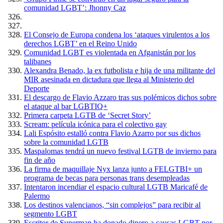
comunidad LGBT’: Jhonny Caz
El Consejo de Europa condena los ‘ataques virulentos a los
derechos LGBT’ en el Reino Unido
Comunidad LGBT es violentada en Afganistán por los
talibanes
Alexandra Benado, la ex futbolista e hija de una militante del
MIR asesinada en dictadura que llega al Ministerio del
Deporte
El descargo de Flavio Azzaro tras sus polémicos dichos sobre
el ataque al bar LGBTIQ+
Primera carpeta LGTB de ‘Secret Story’
Scream: película icónica para el colectivo gay
Lali Espósito estalló contra Flavio Azarro por sus dichos
sobre la comunidad LGTB
Maspalomas tendrá un nuevo festival LGTB de invierno para
fin de año
La firma de maquillaje Nyx lanza junto a FELGTBI+ un
programa de becas para personas trans desempleadas
Intentaron incendiar el espacio cultural LGTB Maricafé de
Palermo
Los destinos valencianos, “sin complejos” para recibir al
segmento LGBT
Escritor de Superman ha donado dinero a causas LGBT por