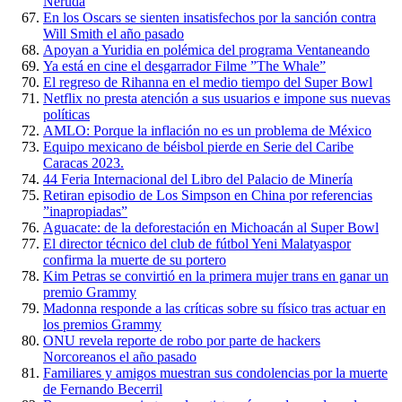
Neruda
En los Oscars se sienten insatisfechos por la sanción contra
Will Smith el año pasado
Apoyan a Yuridia en polémica del programa Ventaneando
Ya está en cine el desgarrador Filme ”The Whale”
El regreso de Rihanna en el medio tiempo del Super Bowl
Netflix no presta atención a sus usuarios e impone sus nuevas
políticas
AMLO: Porque la inflación no es un problema de México
Equipo mexicano de béisbol pierde en Serie del Caribe
Caracas 2023.
44 Feria Internacional del Libro del Palacio de Minería
Retiran episodio de Los Simpson en China por referencias
”inapropiadas”
Aguacate: de la deforestación en Michoacán al Super Bowl
El director técnico del club de fútbol Yeni Malatyaspor
confirma la muerte de su portero
Kim Petras se convirtió en la primera mujer trans en ganar un
premio Grammy
Madonna responde a las críticas sobre su físico tras actuar en
los premios Grammy
ONU revela reporte de robo por parte de hackers
Norcoreanos el año pasado
Familiares y amigos muestran sus condolencias por la muerte
de Fernando Becerril