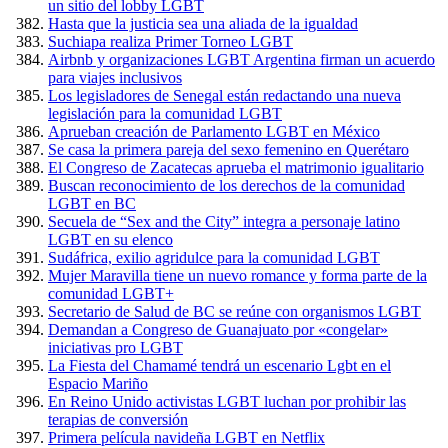
un sitio del lobby LGBT
Hasta que la justicia sea una aliada de la igualdad
Suchiapa realiza Primer Torneo LGBT
Airbnb y organizaciones LGBT Argentina firman un acuerdo
para viajes inclusivos
Los legisladores de Senegal están redactando una nueva
legislación para la comunidad LGBT
Aprueban creación de Parlamento LGBT en México
Se casa la primera pareja del sexo femenino en Querétaro
El Congreso de Zacatecas aprueba el matrimonio igualitario
Buscan reconocimiento de los derechos de la comunidad
LGBT en BC
Secuela de “Sex and the City” integra a personaje latino
LGBT en su elenco
Sudáfrica, exilio agridulce para la comunidad LGBT
Mujer Maravilla tiene un nuevo romance y forma parte de la
comunidad LGBT+
Secretario de Salud de BC se reúne con organismos LGBT
Demandan a Congreso de Guanajuato por «congelar»
iniciativas pro LGBT
La Fiesta del Chamamé tendrá un escenario Lgbt en el
Espacio Mariño
En Reino Unido activistas LGBT luchan por prohibir las
terapias de conversión
Primera película navideña LGBT en Netflix