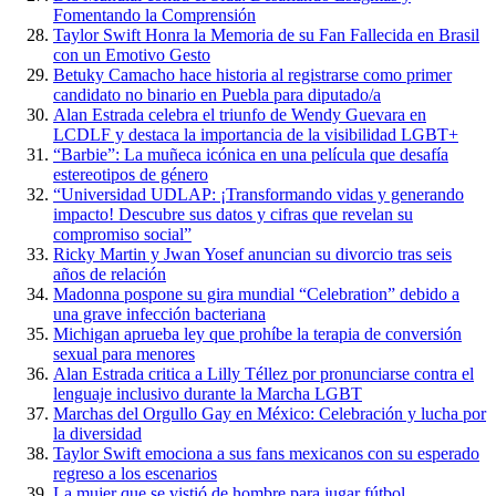
Fomentando la Comprensión
Taylor Swift Honra la Memoria de su Fan Fallecida en Brasil
con un Emotivo Gesto
Betuky Camacho hace historia al registrarse como primer
candidato no binario en Puebla para diputado/a
Alan Estrada celebra el triunfo de Wendy Guevara en
LCDLF y destaca la importancia de la visibilidad LGBT+
“Barbie”: La muñeca icónica en una película que desafía
estereotipos de género
“Universidad UDLAP: ¡Transformando vidas y generando
impacto! Descubre sus datos y cifras que revelan su
compromiso social”
Ricky Martin y Jwan Yosef anuncian su divorcio tras seis
años de relación
Madonna pospone su gira mundial “Celebration” debido a
una grave infección bacteriana
Michigan aprueba ley que prohíbe la terapia de conversión
sexual para menores
Alan Estrada critica a Lilly Téllez por pronunciarse contra el
lenguaje inclusivo durante la Marcha LGBT
Marchas del Orgullo Gay en México: Celebración y lucha por
la diversidad
Taylor Swift emociona a sus fans mexicanos con su esperado
regreso a los escenarios
La mujer que se vistió de hombre para jugar fútbol