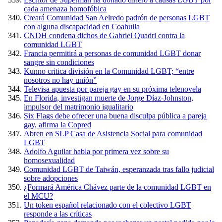
cada amenaza homofóbica
Creará Comunidad San Aelredo padrón de personas LGBT
con alguna discapacidad en Coahuila
CNDH condena dichos de Gabriel Quadri contra la
comunidad LGBT
Francia permitirá a personas de comunidad LGBT donar
sangre sin condiciones
Kunno critica división en la Comunidad LGBT; “entre
nosotros no hay unión”
Televisa apuesta por pareja gay en su próxima telenovela
En Florida, investigan muerte de Jorge Díaz-Johnston,
impulsor del matrimonio igualitario
Six Flags debe ofrecer una buena disculpa pública a pareja
gay, afirma la Copred
Abren en SLP Casa de Asistencia Social para comunidad
LGBT
Adolfo Aguilar habla por primera vez sobre su
homosexualidad
Comunidad LGBT de Taiwán, esperanzada tras fallo judicial
sobre adopciones
¿Formará América Chávez parte de la comunidad LGBT en
el MCU?
Un token español relacionado con el colectivo LGBT
responde a las críticas