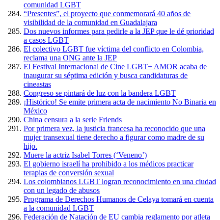
comunidad LGBT
“Presentes”, el proyecto que conmemorará 40 años de
visibilidad de la comunidad en Guadalajara
Dos nuevos informes para pedirle a la JEP que le dé prioridad
a casos LGBT
El colectivo LGBT fue víctima del conflicto en Colombia,
reclama una ONG ante la JEP
El Festival Internacional de Cine LGBT+ AMOR acaba de
inaugurar su séptima edición y busca candidaturas de
cineastas
Congreso se pintará de luz con la bandera LGBT
¡Histórico! Se emite primera acta de nacimiento No Binaria en
México
China censura a la serie Friends
Por primera vez, la justicia francesa ha reconocido que una
mujer transexual tiene derecho a figurar como madre de su
hijo.
Muere la actriz Isabel Torres (‘Veneno’)
El gobierno israelí ha prohibido a los médicos practicar
terapias de conversión sexual
Los colombianos LGBT logran reconocimiento en una ciudad
con un legado de abusos
Programa de Derechos Humanos de Celaya tomará en cuenta
a la comunidad LGBT
Federación de Natación de EU cambia reglamento por atleta