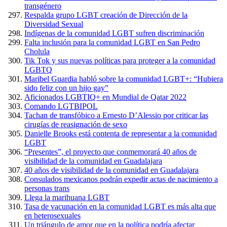
transgénero
Respalda grupo LGBT creación de Dirección de la
Diversidad Sexual
Indígenas de la comunidad LGBT sufren discriminación
Falta inclusión para la comunidad LGBT en San Pedro
Cholula
Tik Tok y sus nuevas políticas para proteger a la comunidad
LGBTQ
Maribel Guardia habló sobre la comunidad LGBT+: “Hubiera
sido feliz con un hijo gay”
Aficionados LGBTIQ+ en Mundial de Qatar 2022
Comando LGTBIPOL
Tachan de transfóbico a Ernesto D’Alessio por criticar las
cirugías de reasignación de sexo
Danielle Brooks está contenta de representar a la comunidad
LGBT
“Presentes”, el proyecto que conmemorará 40 años de
visibilidad de la comunidad en Guadalajara
40 años de visibilidad de la comunidad en Guadalajara
Consulados mexicanos podrán expedir actas de nacimiento a
personas trans
Llega la marihuana LGBT
Tasa de vacunación en la comunidad LGBT es más alta que
en heterosexuales
Un triángulo de amor que en la política podría afectar