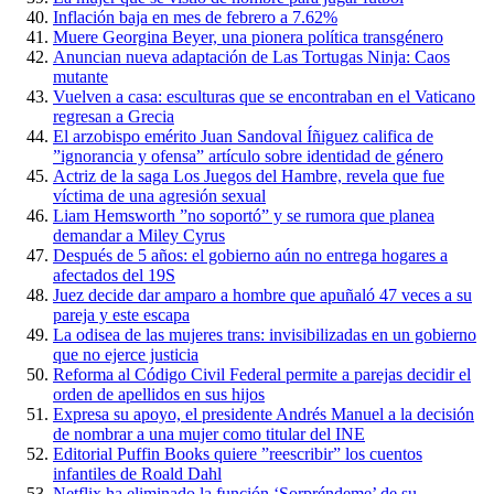
Inflación baja en mes de febrero a 7.62%
Muere Georgina Beyer, una pionera política transgénero
Anuncian nueva adaptación de Las Tortugas Ninja: Caos
mutante
Vuelven a casa: esculturas que se encontraban en el Vaticano
regresan a Grecia
El arzobispo emérito Juan Sandoval Íñiguez califica de
”ignorancia y ofensa” artículo sobre identidad de género
Actriz de la saga Los Juegos del Hambre, revela que fue
víctima de una agresión sexual
Liam Hemsworth ”no soportó” y se rumora que planea
demandar a Miley Cyrus
Después de 5 años: el gobierno aún no entrega hogares a
afectados del 19S
Juez decide dar amparo a hombre que apuñaló 47 veces a su
pareja y este escapa
La odisea de las mujeres trans: invisibilizadas en un gobierno
que no ejerce justicia
Reforma al Código Civil Federal permite a parejas decidir el
orden de apellidos en sus hijos
Expresa su apoyo, el presidente Andrés Manuel a la decisión
de nombrar a una mujer como titular del INE
Editorial Puffin Books quiere ”reescribir” los cuentos
infantiles de Roald Dahl
Netflix ha eliminado la función ‘Sorpréndeme’ de su