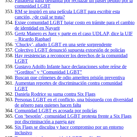
Panadería gana demanda por rechazar un pastel pedido por la
comunidad LGBT
RM se inspiró en una película LGBT para escribir esta
canción, ¿de cuál se trata?
Exige comunidad LGBT bajar costo en trámite para el cambio
de identidad en Nayarit
Gertz Manero es Juez y parte en el caso UDLAP, dice la UIF
– Ricardo Raphael
‘Chucky’, aliado LGBT en una serie sorprendente
Colectivo LGBT denunció supuesta extorsión de policías
Hay resistencias a reconocer los derechos de la comunidad
LGBT
Gustavo Adolfo Infante hace declaraciones sobre reírse de
“Gorditos” y “Comunidad LGBT”
Buscan que crímenes de odio ameriten prisión preventiva
Aumentan reportes de discriminación contra comunidad
LGBT
Daniela Rodrice su suma contra Six Flags
Personas LGBT en el conflicto, una búsqueda con diversidad
de género para quienes hacen falta
Comunidad LGBT es acosada por policías
Con ‘besotón’, comunidad LGBT protesta frente a Six Flags
por discriminación a pareja gay
Six Flags se disculpa y hace compromiso por un entorno
inclusivo