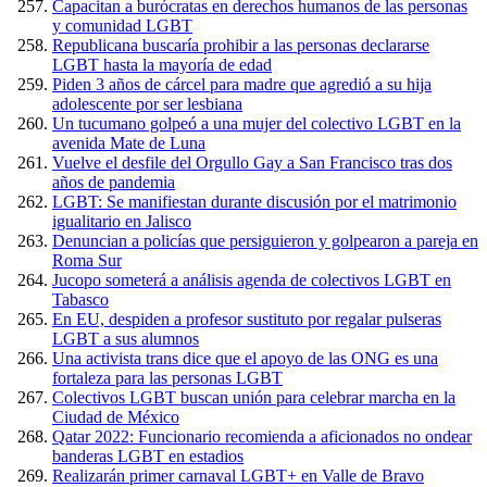
Capacitan a burócratas en derechos humanos de las personas
y comunidad LGBT
Republicana buscaría prohibir a las personas declararse
LGBT hasta la mayoría de edad
Piden 3 años de cárcel para madre que agredió a su hija
adolescente por ser lesbiana
Un tucumano golpeó a una mujer del colectivo LGBT en la
avenida Mate de Luna
Vuelve el desfile del Orgullo Gay a San Francisco tras dos
años de pandemia
LGBT: Se manifiestan durante discusión por el matrimonio
igualitario en Jalisco
Denuncian a policías que persiguieron y golpearon a pareja en
Roma Sur
Jucopo someterá a análisis agenda de colectivos LGBT en
Tabasco
En EU, despiden a profesor sustituto por regalar pulseras
LGBT a sus alumnos
Una activista trans dice que el apoyo de las ONG es una
fortaleza para las personas LGBT
Colectivos LGBT buscan unión para celebrar marcha en la
Ciudad de México
Qatar 2022: Funcionario recomienda a aficionados no ondear
banderas LGBT en estadios
Realizarán primer carnaval LGBT+ en Valle de Bravo