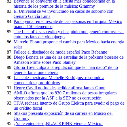
Beyonce se convierte en la artista más condecorada en la
historia de los premios de la música: Grammy
El Universal se ve involucrado en casos de soborno con
Genaro García Luna
Para ayudar en el rescate de las personas en Turquía: México
manda 150 elementos
The Last of Us: su éxito y el capítulo que generó controversia
entre los fans del videojuego
Marcelo Ebrard propone el cambio para México hacía energía
solar
Fallece el diseñador de moda español Paco Rabanne
Diego Boneta es una de las estrellas de la próxima bioserie de
Amazon Prime sobre Paco Stanley
Gloria Trevi culpa a la reputación que le ”han dado” de no
tener la fama que debería
La actriz mexicana Michelle Rodríguez responde a
comentarios gordofóbicos
Henry Cavill no fue despedido: afirma James Gunn
AMLO afirma que los 830.7 millones de pesos irregulares
observados por la ASF a la SEP no es corrupción
TFJA rechaza intento de Grupo Elektra para evadir el pago de
un crédito fiscal
Shakira presenta exposición de su carrera en Museo del
Grammy
¿Ya te enteraste? ¡BLACKPINK viene a México!