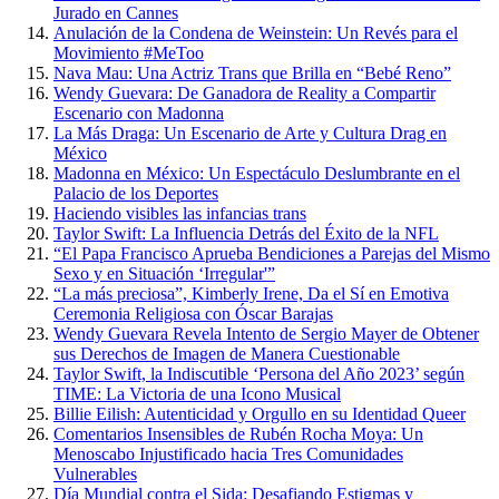
Jurado en Cannes
Anulación de la Condena de Weinstein: Un Revés para el
Movimiento #MeToo
Nava Mau: Una Actriz Trans que Brilla en “Bebé Reno”
Wendy Guevara: De Ganadora de Reality a Compartir
Escenario con Madonna
La Más Draga: Un Escenario de Arte y Cultura Drag en
México
Madonna en México: Un Espectáculo Deslumbrante en el
Palacio de los Deportes
Haciendo visibles las infancias trans
Taylor Swift: La Influencia Detrás del Éxito de la NFL
“El Papa Francisco Aprueba Bendiciones a Parejas del Mismo
Sexo y en Situación ‘Irregular'”
“La más preciosa”, Kimberly Irene, Da el Sí en Emotiva
Ceremonia Religiosa con Óscar Barajas
Wendy Guevara Revela Intento de Sergio Mayer de Obtener
sus Derechos de Imagen de Manera Cuestionable
Taylor Swift, la Indiscutible ‘Persona del Año 2023’ según
TIME: La Victoria de una Icono Musical
Billie Eilish: Autenticidad y Orgullo en su Identidad Queer
Comentarios Insensibles de Rubén Rocha Moya: Un
Menoscabo Injustificado hacia Tres Comunidades
Vulnerables
Día Mundial contra el Sida: Desafiando Estigmas y