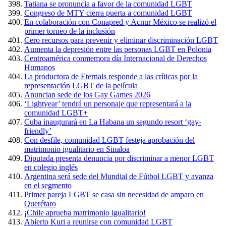
Tatiana se pronuncia a favor de la comunidad LGBT
Congreso de MTY cierra puerta a comunidad LGBT
En colaboración con Conapred y Acnur México se realizó el
primer torneo de la inclusión
Cero recursos para prevenir y eliminar discriminación LGBT
Aumenta la depresión entre las personas LGBT en Polonia
Centroamérica conmemora día Internacional de Derechos
Humanos
La productora de Eternals responde a las críticas por la
representación LGBT de la película
Anuncian sede de los Gay Games 2026
‘Lightyear’ tendrá un personaje que representará a la
comunidad LGBT+
Cuba inaugurará en La Habana un segundo resort ‘gay-
friendly’
Con desfile, comunidad LGBT festeja aprobación del
matrimonio igualitario en Sinaloa
Diputada presenta denuncia por discriminar a menor LGBT
en colegio inglés
Argentina será sede del Mundial de Fútbol LGBT y avanza
en el segmento
Primer pareja LGBT se casa sin necesidad de amparo en
Querétaro
¡Chile aprueba matrimonio igualitario!
Abierto Kuri a reunirse con comunidad LGBT