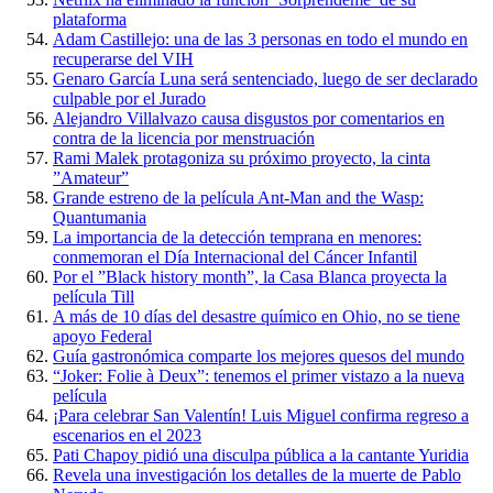
plataforma
Adam Castillejo: una de las 3 personas en todo el mundo en
recuperarse del VIH
Genaro García Luna será sentenciado, luego de ser declarado
culpable por el Jurado
Alejandro Villalvazo causa disgustos por comentarios en
contra de la licencia por menstruación
Rami Malek protagoniza su próximo proyecto, la cinta
”Amateur”
Grande estreno de la película Ant-Man and the Wasp:
Quantumania
La importancia de la detección temprana en menores:
conmemoran el Día Internacional del Cáncer Infantil
Por el ”Black history month”, la Casa Blanca proyecta la
película Till
A más de 10 días del desastre químico en Ohio, no se tiene
apoyo Federal
Guía gastronómica comparte los mejores quesos del mundo
“Joker: Folie à Deux”: tenemos el primer vistazo a la nueva
película
¡Para celebrar San Valentín! Luis Miguel confirma regreso a
escenarios en el 2023
Pati Chapoy pidió una disculpa pública a la cantante Yuridia
Revela una investigación los detalles de la muerte de Pablo