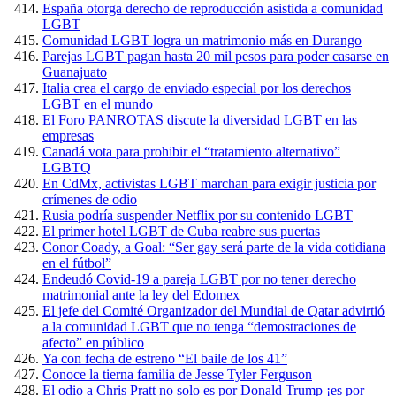
España otorga derecho de reproducción asistida a comunidad
LGBT
Comunidad LGBT logra un matrimonio más en Durango
Parejas LGBT pagan hasta 20 mil pesos para poder casarse en
Guanajuato
Italia crea el cargo de enviado especial por los derechos
LGBT en el mundo
El Foro PANROTAS discute la diversidad LGBT en las
empresas
Canadá vota para prohibir el “tratamiento alternativo”
LGBTQ
En CdMx, activistas LGBT marchan para exigir justicia por
crímenes de odio
Rusia podría suspender Netflix por su contenido LGBT
El primer hotel LGBT de Cuba reabre sus puertas
Conor Coady, a Goal: “Ser gay será parte de la vida cotidiana
en el fútbol”
Endeudó Covid-19 a pareja LGBT por no tener derecho
matrimonial ante la ley del Edomex
El jefe del Comité Organizador del Mundial de Qatar advirtió
a la comunidad LGBT que no tenga “demostraciones de
afecto” en público
Ya con fecha de estreno “El baile de los 41”
Conoce la tierna familia de Jesse Tyler Ferguson
El odio a Chris Pratt no solo es por Donald Trump ¡es por