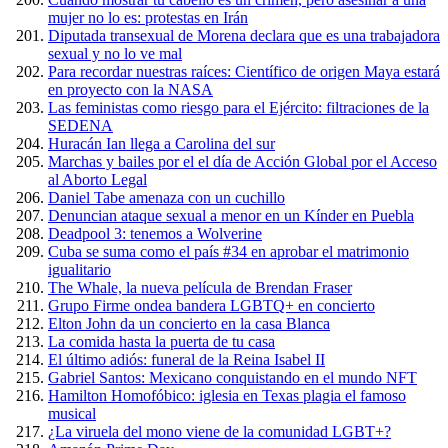
mujer no lo es: protestas en Irán
Diputada transexual de Morena declara que es una trabajadora
sexual y no lo ve mal
Para recordar nuestras raíces: Científico de origen Maya estará
en proyecto con la NASA
Las feministas como riesgo para el Ejército: filtraciones de la
SEDENA
Huracán Ian llega a Carolina del sur
Marchas y bailes por el el día de Acción Global por el Acceso
al Aborto Legal
Daniel Tabe amenaza con un cuchillo
Denuncian ataque sexual a menor en un Kínder en Puebla
Deadpool 3: tenemos a Wolverine
Cuba se suma como el país #34 en aprobar el matrimonio
igualitario
The Whale, la nueva película de Brendan Fraser
Grupo Firme ondea bandera LGBTQ+ en concierto
Elton John da un concierto en la casa Blanca
La comida hasta la puerta de tu casa
El último adiós: funeral de la Reina Isabel II
Gabriel Santos: Mexicano conquistando en el mundo NFT
Hamilton Homofóbico: iglesia en Texas plagia el famoso
musical
¿La viruela del mono viene de la comunidad LGBT+?