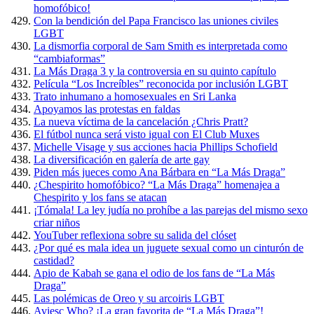
homofóbico!
Con la bendición del Papa Francisco las uniones civiles
LGBT
La dismorfia corporal de Sam Smith es interpretada como
“cambiaformas”
La Más Draga 3 y la controversia en su quinto capítulo
Película “Los Increíbles” reconocida por inclusión LGBT
Trato inhumano a homosexuales en Sri Lanka
Apoyamos las protestas en faldas
La nueva víctima de la cancelación ¿Chris Pratt?
El fútbol nunca será visto igual con El Club Muxes
Michelle Visage y sus acciones hacia Phillips Schofield
La diversificación en galería de arte gay
Piden más jueces como Ana Bárbara en “La Más Draga”
¿Chespirito homofóbico? “La Más Draga” homenajea a
Chespirito y los fans se atacan
¡Tómala! La ley judía no prohíbe a las parejas del mismo sexo
criar niños
YouTuber reflexiona sobre su salida del clóset
¿Por qué es mala idea un juguete sexual como un cinturón de
castidad?
Apio de Kabah se gana el odio de los fans de “La Más
Draga”
Las polémicas de Oreo y su arcoiris LGBT
Aviesc Who? ¡La gran favorita de “La Más Draga”!