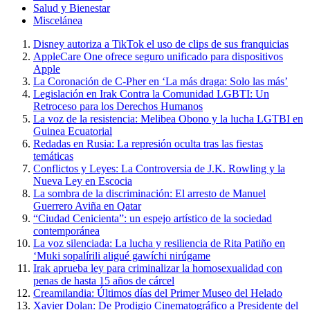
Salud y Bienestar
Miscelánea
Disney autoriza a TikTok el uso de clips de sus franquicias
AppleCare One ofrece seguro unificado para dispositivos
Apple
La Coronación de C-Pher en ‘La más draga: Solo las más’
Legislación en Irak Contra la Comunidad LGBTI: Un
Retroceso para los Derechos Humanos
La voz de la resistencia: Melibea Obono y la lucha LGTBI en
Guinea Ecuatorial
Redadas en Rusia: La represión oculta tras las fiestas
temáticas
Conflictos y Leyes: La Controversia de J.K. Rowling y la
Nueva Ley en Escocia
La sombra de la discriminación: El arresto de Manuel
Guerrero Aviña en Qatar
“Ciudad Cenicienta”: un espejo artístico de la sociedad
contemporánea
La voz silenciada: La lucha y resiliencia de Rita Patiño en
‘Muki sopalírili aligué gawíchi nirúgame
Irak aprueba ley para criminalizar la homosexualidad con
penas de hasta 15 años de cárcel
Creamilandia: Últimos días del Primer Museo del Helado
Xavier Dolan: De Prodigio Cinematográfico a Presidente del