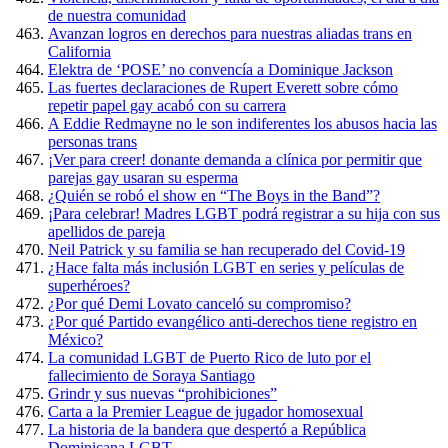
de nuestra comunidad
Avanzan logros en derechos para nuestras aliadas trans en
California
Elektra de ‘POSE’ no convencía a Dominique Jackson
Las fuertes declaraciones de Rupert Everett sobre cómo
repetir papel gay acabó con su carrera
A Eddie Redmayne no le son indiferentes los abusos hacia las
personas trans
¡Ver para creer! donante demanda a clínica por permitir que
parejas gay usaran su esperma
¿Quién se robó el show en “The Boys in the Band”?
¡Para celebrar! Madres LGBT podrá registrar a su hija con sus
apellidos de pareja
Neil Patrick y su familia se han recuperado del Covid-19
¿Hace falta más inclusión LGBT en series y películas de
superhéroes?
¿Por qué Demi Lovato canceló su compromiso?
¿Por qué Partido evangélico anti-derechos tiene registro en
México?
La comunidad LGBT de Puerto Rico de luto por el
fallecimiento de Soraya Santiago
Grindr y sus nuevas “prohibiciones”
Carta a la Premier League de jugador homosexual
La historia de la bandera que despertó a República
Dominicana LGBT