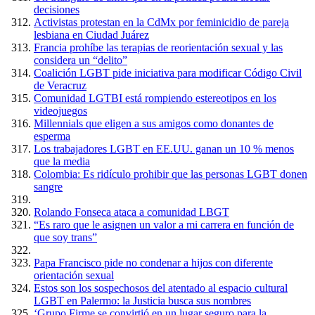
decisiones
Activistas protestan en la CdMx por feminicidio de pareja
lesbiana en Ciudad Juárez
Francia prohíbe las terapias de reorientación sexual y las
considera un “delito”
Coalición LGBT pide iniciativa para modificar Código Civil
de Veracruz
Comunidad LGTBI está rompiendo estereotipos en los
videojuegos
Millennials que eligen a sus amigos como donantes de
esperma
Los trabajadores LGBT en EE.UU. ganan un 10 % menos
que la media
Colombia: Es ridículo prohibir que las personas LGBT donen
sangre
Rolando Fonseca ataca a comunidad LBGT
“Es raro que le asignen un valor a mi carrera en función de
que soy trans”
Papa Francisco pide no condenar a hijos con diferente
orientación sexual
Estos son los sospechosos del atentado al espacio cultural
LGBT en Palermo: la Justicia busca sus nombres
‘Grupo Firme se convirtió en un lugar seguro para la