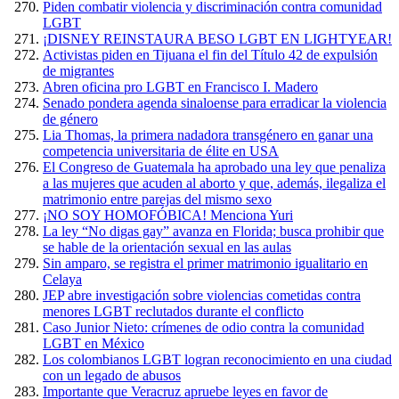
Piden combatir violencia y discriminación contra comunidad
LGBT
¡DISNEY REINSTAURA BESO LGBT EN LIGHTYEAR!
Activistas piden en Tijuana el fin del Título 42 de expulsión
de migrantes
Abren oficina pro LGBT en Francisco I. Madero
Senado pondera agenda sinaloense para erradicar la violencia
de género
Lia Thomas, la primera nadadora transgénero en ganar una
competencia universitaria de élite en USA
El Congreso de Guatemala ha aprobado una ley que penaliza
a las mujeres que acuden al aborto y que, además, ilegaliza el
matrimonio entre parejas del mismo sexo
¡NO SOY HOMOFÓBICA! Menciona Yuri
La ley “No digas gay” avanza en Florida; busca prohibir que
se hable de la orientación sexual en las aulas
Sin amparo, se registra el primer matrimonio igualitario en
Celaya
JEP abre investigación sobre violencias cometidas contra
menores LGBT reclutados durante el conflicto
Caso Junior Nieto: crímenes de odio contra la comunidad
LGBT en México
Los colombianos LGBT logran reconocimiento en una ciudad
con un legado de abusos
Importante que Veracruz apruebe leyes en favor de