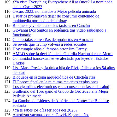
¿Ya viste Everything Everywhere All at Once? La nominada
de los Oscar 2023
Oscars 2023: nominados a Mejor película animada
Usuarios promueven dejar de consumir contenido de
multimedia por medio de hashtag
Bloqueos y violencia de los taxistas en Cancún
Giovanni Dos Santos en polémica tras video saludando a
funcionario
Ciberestafas en reseñas de productos en Amazon
Se revela que Trump volverá a redes sociales
Hoy cumple años el famoso actor Jim Carrey
AMLO sobre la decisión de la Guardia Nacional en el Metro
Comunidad transexual se ve afectada por leyes en Estados
Unidos
Lisa Marie Presley, la única hija de Elvis, fallece a los 54 años
de edad
Bloqueos en la zona arqueológica de Chichén Itza
El Popocatépetl en la mira tras recientes explosiones
Los cigarrillos electrónicos y sus consecuencias en la salud
Guillermo del Toro ganó el Globo de Oro 2023 a la Mejor
Película Animada
La Cumbre de Líderes de América del Norte: Joe Biden se
adelanta
¿Ya te sabes los días feriados del 2023?
Autorizan vacunas contra Covid-19 para niños