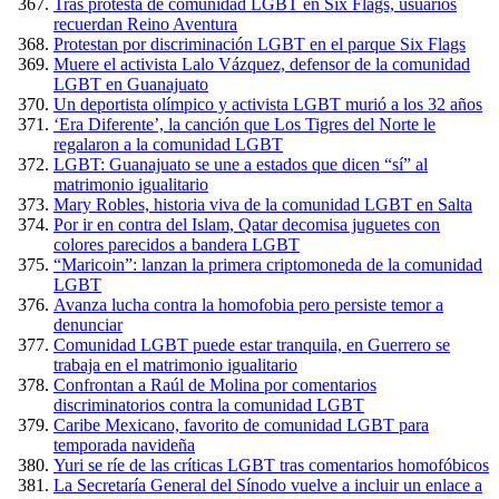
Tras protesta de comunidad LGBT en Six Flags, usuarios
recuerdan Reino Aventura
Protestan por discriminación LGBT en el parque Six Flags
Muere el activista Lalo Vázquez, defensor de la comunidad
LGBT en Guanajuato
Un deportista olímpico y activista LGBT murió a los 32 años
‘Era Diferente’, la canción que Los Tigres del Norte le
regalaron a la comunidad LGBT
LGBT: Guanajuato se une a estados que dicen “sí” al
matrimonio igualitario
Mary Robles, historia viva de la comunidad LGBT en Salta
Por ir en contra del Islam, Qatar decomisa juguetes con
colores parecidos a bandera LGBT
“Maricoin”: lanzan la primera criptomoneda de la comunidad
LGBT
Avanza lucha contra la homofobia pero persiste temor a
denunciar
Comunidad LGBT puede estar tranquila, en Guerrero se
trabaja en el matrimonio igualitario
Confrontan a Raúl de Molina por comentarios
discriminatorios contra la comunidad LGBT
Caribe Mexicano, favorito de comunidad LGBT para
temporada navideña
Yuri se ríe de las críticas LGBT tras comentarios homofóbicos
La Secretaría General del Sínodo vuelve a incluir un enlace a