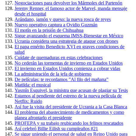
Negociaciones para devolver los Mármoles del Partenón
Jeremy Renner, el famoso actor de Marvel, manda mensaje
desde el hospital
Arándano, jamón y queso: la nueva rosca de reyes
Nuevo operativo captura a Ovidio Guzmán
El motín en la prisión de Chihuahua
Sigue avanzando el esquema IMSS-Bienestar en México
Ucrania considera una estrategia de ataque con drones
El papa emérito Benedicto XVI en graves condiciones de
salud
Cuídate de quemaduras en estas celebraciones
No cederán las tormentas de invierno en Estados Unidos
El invierno en Estados Unidos comienza a cobrar vidas
La administración de la jefa de gobierno
De películas: te recordamos ”Al filo del mañana”
Matilda: el musical
Yasmín Esquivel, la ministra que acusan de plagiar su Tesis
Estamos al pendiente del estreno de la nueva película de
Netflix: Ruido
Así fue la visita del presidente de Ucrania a la Casa Blanca
El problema del abastecimiento de medicamentos y como
planea afrontarlo el presidente
PROFEPA y su trabajo reubicando los felinos rescatados
Así celebró Billie Eilish su cumpleaños #21
Se sigue uniendo el personal de salud en Reino Unido para