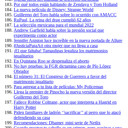
Por qué todos están hablando de Zendaya y Tom Holland
La nueva película de Disney: Strange World
Guillermo del Toro habla sobre lo ocurrido con AMACC
RuPaul, La reina del drag cumplió 62 años
La selección mexicana para el mundial 2022
Andrew Garfield habla sobre la presión social que
experimenta como actor
Jennifer Aniston luce increíble en la nueva portada de Allure
#JusticiaParaAri otra mujer que no llega a casa
¡El que faltaba! Tamaulipas legaliza los matrimonios
igualitarios
En Quintana Roo se despenaliza el aborto
No hay pruebas: la FGR dictamina caso de Pío López
Obrador
El número 31: El Congreso de Guerrero a favor del
matrimonio igualitario
Para agregar a tu lista de películas: My Policeman
Llega la premier de Pinocho la nueva versión del director
Guillermo del Toro
Fallece Robbie Coltrane, actor que interpreta a Hagrid en
Harry Potter
Piden familiares de ladrón ‘’sacrificar’’ al perro que lo atacó
defendiendo su casa
Recomendaciones: Dhamer, mini serie de Netlix
Cuando mostrar tu cabello es un crimen, pero asesinar a una