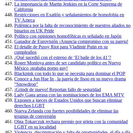
La importancia de Martin Jenkins en la Corte Suprema de
California
Restricciones en Exatlón y señalamientos de homofobia en
TV Azteca
Polémica por la falta de reconocimiento de nuestros aliados no
binarios en UK Pride
Político con opiniones homofóbicas es señalado en Japón
Ganador de Eurovisión ¡Anuncia compromiso con su pareja!
El detalle de Pussy Riot para Vladimir Putin en su
cumpleaños
¿Qué sucedió con el estreno de ‘El baile de los 41’?
Roger Montoya antes de ser candidato político en Nuevo
México ¡grababa porno gay!
Blackpink con todo lo que se necesita para dominar el POP
Conoce a Jun Hae In , la pareja de Jisoo en su nuevo drama
“Snowdrop”
¡Grindr de nuevo! Reportan fallo de seguridad
Lady Gaga arrasa con las nominaciones de los EMA MTV
Exponen a jueces de Estados Unidos que buscan eliminar
derechos LGBT
Nueva Zelanda con fuertes posibilidades de eliminar las
terapias de conversión
Olga Tokarczuk rechaza premio por grieta con la comunidad
LGBT en su localidad
Violencia, discriminación y falta de oportunidades, el día a día