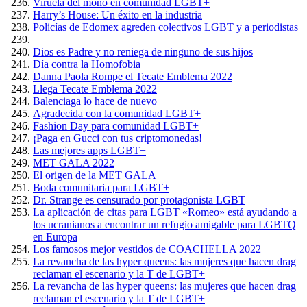
Viruela del mono en comunidad LGBT+
Harry’s House: Un éxito en la industria
Policías de Edomex agreden colectivos LGBT y a periodistas
Dios es Padre y no reniega de ninguno de sus hijos
Día contra la Homofobia
Danna Paola Rompe el Tecate Emblema 2022
Llega Tecate Emblema 2022
Balenciaga lo hace de nuevo
Agradecida con la comunidad LGBT+
Fashion Day para comunidad LGBT+
¡Paga en Gucci con tus criptomonedas!
Las mejores apps LGBT+
MET GALA 2022
El origen de la MET GALA
Boda comunitaria para LGBT+
Dr. Strange es censurado por protagonista LGBT
La aplicación de citas para LGBT «Romeo» está ayudando a
los ucranianos a encontrar un refugio amigable para LGBTQ
en Europa
Los famosos mejor vestidos de COACHELLA 2022
La revancha de las hyper queens: las mujeres que hacen drag
reclaman el escenario y la T de LGBT+
La revancha de las hyper queens: las mujeres que hacen drag
reclaman el escenario y la T de LGBT+