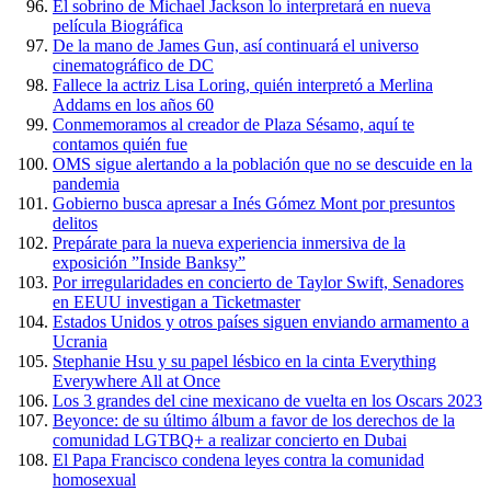
El sobrino de Michael Jackson lo interpretará en nueva
película Biográfica
De la mano de James Gun, así continuará el universo
cinematográfico de DC
Fallece la actriz Lisa Loring, quién interpretó a Merlina
Addams en los años 60
Conmemoramos al creador de Plaza Sésamo, aquí te
contamos quién fue
OMS sigue alertando a la población que no se descuide en la
pandemia
Gobierno busca apresar a Inés Gómez Mont por presuntos
delitos
Prepárate para la nueva experiencia inmersiva de la
exposición ”Inside Banksy”
Por irregularidades en concierto de Taylor Swift, Senadores
en EEUU investigan a Ticketmaster
Estados Unidos y otros países siguen enviando armamento a
Ucrania
Stephanie Hsu y su papel lésbico en la cinta Everything
Everywhere All at Once
Los 3 grandes del cine mexicano de vuelta en los Oscars 2023
Beyonce: de su último álbum a favor de los derechos de la
comunidad LGTBQ+ a realizar concierto en Dubai
El Papa Francisco condena leyes contra la comunidad
homosexual