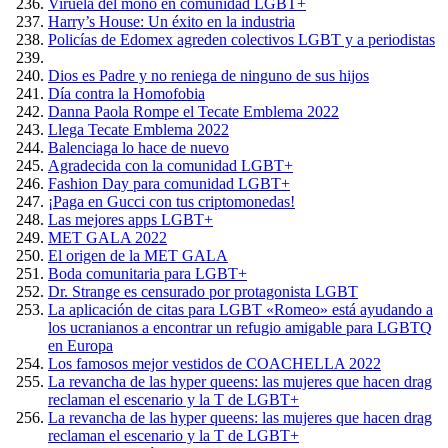
Viruela del mono en comunidad LGBT+
Harry’s House: Un éxito en la industria
Policías de Edomex agreden colectivos LGBT y a periodistas
Dios es Padre y no reniega de ninguno de sus hijos
Día contra la Homofobia
Danna Paola Rompe el Tecate Emblema 2022
Llega Tecate Emblema 2022
Balenciaga lo hace de nuevo
Agradecida con la comunidad LGBT+
Fashion Day para comunidad LGBT+
¡Paga en Gucci con tus criptomonedas!
Las mejores apps LGBT+
MET GALA 2022
El origen de la MET GALA
Boda comunitaria para LGBT+
Dr. Strange es censurado por protagonista LGBT
La aplicación de citas para LGBT «Romeo» está ayudando a
los ucranianos a encontrar un refugio amigable para LGBTQ
en Europa
Los famosos mejor vestidos de COACHELLA 2022
La revancha de las hyper queens: las mujeres que hacen drag
reclaman el escenario y la T de LGBT+
La revancha de las hyper queens: las mujeres que hacen drag
reclaman el escenario y la T de LGBT+