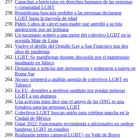
Capacitan a burócratas en derechos humanos de las personas
y comunidad LGBT
Republicana buscaría prohibir a las personas declararse
LGBT hasta la mayoría de edad
Piden 3 años de cárcel para madre que agredió a su hija
adolescente por ser lesbiana
Un tucumano golpeó a una mujer del colectivo LGBT en la
avenida Mate de Luna
Vuelve el desfile del Orgullo Gay a San Francisco tras dos
años de pandemia
LGBT: Se manifiestan durante discusión por el matrimonio
igualitario en Jalisco
Denuncian a policías que persiguieron y golpearon a pareja en
Roma Sur
Jucopo someterá a análisis agenda de colectivos LGBT en
Tabasco
En EU, despiden a profesor sustituto por regalar pulseras
LGBT a sus alumnos
Una activista trans dice que el apoyo de las ONG es una
fortaleza para las personas LGBT
Colectivos LGBT buscan unión para celebrar marcha en la
Ciudad de México
Qatar 2022: Funcionario recomienda a aficionados no ondear
banderas LGBT en estadios
Realizarán primer carnaval LGBT+ en Valle de Bravo