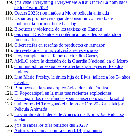
¿Ya viste Everything Everywhere All at Once? La nominada
de los Oscar 2023
Oscars 2023: nominados a Mejor película animada
Usuarios promueven dejar de consumir contenido de
multimedia por medio de hashtag
Bloqueos y violencia de los taxistas en Cancún
Giovanni Dos Santos en polémica tras video saludando a
funcionario
Ciberestafas en reseñas de productos en Amazon
Se revela que Trump volverá a redes sociales
Hoy cumple años el famoso actor Jim Carrey
AMLO sobre la decisión de la Guardia Nacional en el Metro
Comunidad transexual se ve afectada por leyes en Estados
Unidos
Lisa Marie Presley, la única hija de Elvis, fallece a los 54 años
de edad
Bloqueos en la zona arqueológica de Chichén Itza
El Popocatépetl en la mira tras recientes explosiones
Los cigarrillos electrónicos y sus consecuencias en la salud
Guillermo del Toro ganó el Globo de Oro 2023 a la Mejor
Película Animada
La Cumbre de Líderes de América del Norte: Joe Biden se
adelanta
¿Ya te sabes los días feriados del 2023?
Autorizan vacunas contra Covid-19 para niños