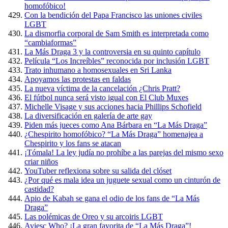
homofóbico!
Con la bendición del Papa Francisco las uniones civiles
LGBT
La dismorfia corporal de Sam Smith es interpretada como
“cambiaformas”
La Más Draga 3 y la controversia en su quinto capítulo
Película “Los Increíbles” reconocida por inclusión LGBT
Trato inhumano a homosexuales en Sri Lanka
Apoyamos las protestas en faldas
La nueva víctima de la cancelación ¿Chris Pratt?
El fútbol nunca será visto igual con El Club Muxes
Michelle Visage y sus acciones hacia Phillips Schofield
La diversificación en galería de arte gay
Piden más jueces como Ana Bárbara en “La Más Draga”
¿Chespirito homofóbico? “La Más Draga” homenajea a
Chespirito y los fans se atacan
¡Tómala! La ley judía no prohíbe a las parejas del mismo sexo
criar niños
YouTuber reflexiona sobre su salida del clóset
¿Por qué es mala idea un juguete sexual como un cinturón de
castidad?
Apio de Kabah se gana el odio de los fans de “La Más
Draga”
Las polémicas de Oreo y su arcoiris LGBT
Aviesc Who? ¡La gran favorita de “La Más Draga”!