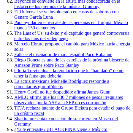
Beyonce se convierte en la artista más condecorada en la
historia de los premios de la música: Grammy
El Universal se ve involucrado en casos de soborno con
Genaro García Luna
Para ayudar en el rescate de las personas en Turquía: México
manda 150 elementos
The Last of Us: su éxito y el capítulo que generó controversia
entre los fans del videojuego
Marcelo Ebrard propone el cambio para México hacía energía
solar
Fallece el diseñador de moda español Paco Rabanne
Diego Boneta es una de las estrellas de la próxima bioserie de
Amazon Prime sobre Paco Stanley
Gloria Trevi culpa a la reputación que le ”han dado” de no
tener la fama que debería
La actriz mexicana Michelle Rodríguez responde a
comentarios gordofóbicos
Henry Cavill no fue despedido: afirma James Gunn
AMLO afirma que los 830.7 millones de pesos irregulares
observados por la ASF a la SEP no es corrupción
TFJA rechaza intento de Grupo Elektra para evadir el pago de
un crédito fiscal
Shakira presenta exposición de su carrera en Museo del
Grammy
¿Ya te enteraste? ¡BLACKPINK viene a México!