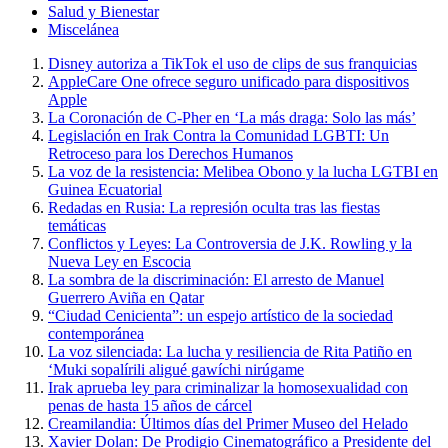
Salud y Bienestar
Miscelánea
Disney autoriza a TikTok el uso de clips de sus franquicias
AppleCare One ofrece seguro unificado para dispositivos
Apple
La Coronación de C-Pher en ‘La más draga: Solo las más’
Legislación en Irak Contra la Comunidad LGBTI: Un
Retroceso para los Derechos Humanos
La voz de la resistencia: Melibea Obono y la lucha LGTBI en
Guinea Ecuatorial
Redadas en Rusia: La represión oculta tras las fiestas
temáticas
Conflictos y Leyes: La Controversia de J.K. Rowling y la
Nueva Ley en Escocia
La sombra de la discriminación: El arresto de Manuel
Guerrero Aviña en Qatar
“Ciudad Cenicienta”: un espejo artístico de la sociedad
contemporánea
La voz silenciada: La lucha y resiliencia de Rita Patiño en
‘Muki sopalírili aligué gawíchi nirúgame
Irak aprueba ley para criminalizar la homosexualidad con
penas de hasta 15 años de cárcel
Creamilandia: Últimos días del Primer Museo del Helado
Xavier Dolan: De Prodigio Cinematográfico a Presidente del