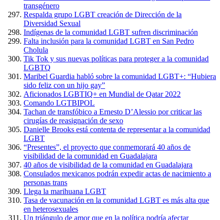
transgénero
Respalda grupo LGBT creación de Dirección de la
Diversidad Sexual
Indígenas de la comunidad LGBT sufren discriminación
Falta inclusión para la comunidad LGBT en San Pedro
Cholula
Tik Tok y sus nuevas políticas para proteger a la comunidad
LGBTQ
Maribel Guardia habló sobre la comunidad LGBT+: “Hubiera
sido feliz con un hijo gay”
Aficionados LGBTIQ+ en Mundial de Qatar 2022
Comando LGTBIPOL
Tachan de transfóbico a Ernesto D’Alessio por criticar las
cirugías de reasignación de sexo
Danielle Brooks está contenta de representar a la comunidad
LGBT
“Presentes”, el proyecto que conmemorará 40 años de
visibilidad de la comunidad en Guadalajara
40 años de visibilidad de la comunidad en Guadalajara
Consulados mexicanos podrán expedir actas de nacimiento a
personas trans
Llega la marihuana LGBT
Tasa de vacunación en la comunidad LGBT es más alta que
en heterosexuales
Un triángulo de amor que en la política podría afectar