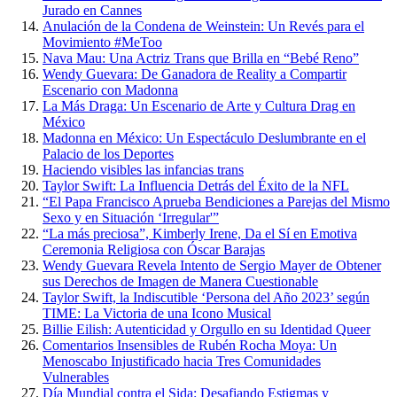
Jurado en Cannes
Anulación de la Condena de Weinstein: Un Revés para el
Movimiento #MeToo
Nava Mau: Una Actriz Trans que Brilla en “Bebé Reno”
Wendy Guevara: De Ganadora de Reality a Compartir
Escenario con Madonna
La Más Draga: Un Escenario de Arte y Cultura Drag en
México
Madonna en México: Un Espectáculo Deslumbrante en el
Palacio de los Deportes
Haciendo visibles las infancias trans
Taylor Swift: La Influencia Detrás del Éxito de la NFL
“El Papa Francisco Aprueba Bendiciones a Parejas del Mismo
Sexo y en Situación ‘Irregular'”
“La más preciosa”, Kimberly Irene, Da el Sí en Emotiva
Ceremonia Religiosa con Óscar Barajas
Wendy Guevara Revela Intento de Sergio Mayer de Obtener
sus Derechos de Imagen de Manera Cuestionable
Taylor Swift, la Indiscutible ‘Persona del Año 2023’ según
TIME: La Victoria de una Icono Musical
Billie Eilish: Autenticidad y Orgullo en su Identidad Queer
Comentarios Insensibles de Rubén Rocha Moya: Un
Menoscabo Injustificado hacia Tres Comunidades
Vulnerables
Día Mundial contra el Sida: Desafiando Estigmas y