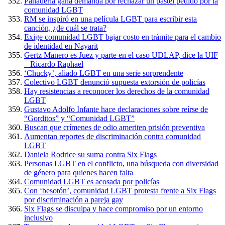
Panadería gana demanda por rechazar un pastel pedido por la
comunidad LGBT
RM se inspiró en una película LGBT para escribir esta
canción, ¿de cuál se trata?
Exige comunidad LGBT bajar costo en trámite para el cambio
de identidad en Nayarit
Gertz Manero es Juez y parte en el caso UDLAP, dice la UIF
– Ricardo Raphael
‘Chucky’, aliado LGBT en una serie sorprendente
Colectivo LGBT denunció supuesta extorsión de policías
Hay resistencias a reconocer los derechos de la comunidad
LGBT
Gustavo Adolfo Infante hace declaraciones sobre reírse de
“Gorditos” y “Comunidad LGBT”
Buscan que crímenes de odio ameriten prisión preventiva
Aumentan reportes de discriminación contra comunidad
LGBT
Daniela Rodrice su suma contra Six Flags
Personas LGBT en el conflicto, una búsqueda con diversidad
de género para quienes hacen falta
Comunidad LGBT es acosada por policías
Con ‘besotón’, comunidad LGBT protesta frente a Six Flags
por discriminación a pareja gay
Six Flags se disculpa y hace compromiso por un entorno
inclusivo