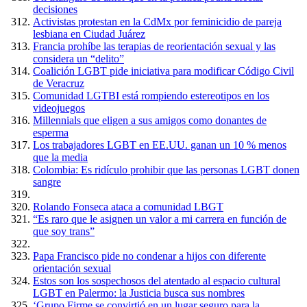
decisiones
Activistas protestan en la CdMx por feminicidio de pareja
lesbiana en Ciudad Juárez
Francia prohíbe las terapias de reorientación sexual y las
considera un “delito”
Coalición LGBT pide iniciativa para modificar Código Civil
de Veracruz
Comunidad LGTBI está rompiendo estereotipos en los
videojuegos
Millennials que eligen a sus amigos como donantes de
esperma
Los trabajadores LGBT en EE.UU. ganan un 10 % menos
que la media
Colombia: Es ridículo prohibir que las personas LGBT donen
sangre
Rolando Fonseca ataca a comunidad LBGT
“Es raro que le asignen un valor a mi carrera en función de
que soy trans”
Papa Francisco pide no condenar a hijos con diferente
orientación sexual
Estos son los sospechosos del atentado al espacio cultural
LGBT en Palermo: la Justicia busca sus nombres
‘Grupo Firme se convirtió en un lugar seguro para la