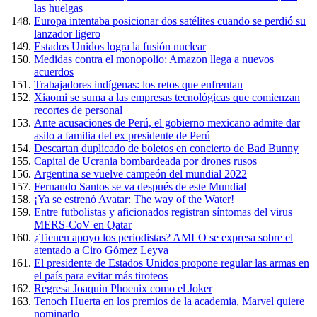
las huelgas
Europa intentaba posicionar dos satélites cuando se perdió su
lanzador ligero
Estados Unidos logra la fusión nuclear
Medidas contra el monopolio: Amazon llega a nuevos
acuerdos
Trabajadores indígenas: los retos que enfrentan
Xiaomi se suma a las empresas tecnológicas que comienzan
recortes de personal
Ante acusaciones de Perú, el gobierno mexicano admite dar
asilo a familia del ex presidente de Perú
Descartan duplicado de boletos en concierto de Bad Bunny
Capital de Ucrania bombardeada por drones rusos
Argentina se vuelve campeón del mundial 2022
Fernando Santos se va después de este Mundial
¡Ya se estrenó Avatar: The way of the Water!
Entre futbolistas y aficionados registran síntomas del virus
MERS-CoV en Qatar
¿Tienen apoyo los periodistas? AMLO se expresa sobre el
atentado a Ciro Gómez Leyva
El presidente de Estados Unidos propone regular las armas en
el país para evitar más tiroteos
Regresa Joaquin Phoenix como el Joker
Tenoch Huerta en los premios de la academia, Marvel quiere
nominarlo