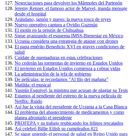
Negociaciones para devolver los Mármoles del Partenón
Jeremy Renner, el famoso actor de Marvel, manda mensaje
desde el hospital
Arándano, jamón y queso: la nueva rosca de reyes
Nuevo operativo captura a Ovidio Guzmán
El motín en la prisión de Chihuahua
Sigue avanzando el esquema IMSS-Bienestar en México
Ucrania considera una estrategia de ataque con drones
El papa emérito Benedicto XVI en graves condiciones de
salud
Cuídate de quemaduras en estas celebraciones
No cederán las tormentas de invierno en Estados Unidos
El invierno en Estados Unidos comienza a cobrar vidas
La administración de la jefa de gobierno
De películas: te recordamos ”Al filo del mañana”
Matilda: el musical
Yasmín Esquivel, la ministra que acusan de plagiar su Tesis
Estamos al pendiente del estreno de la nueva película de
Netflix: Ruido
Así fue la visita del presidente de Ucrania a la Casa Blanca
El problema del abastecimiento de medicamentos y como
planea afrontarlo el presidente
PROFEPA y su trabajo reubicando los felinos rescatados
Así celebró Billie Eilish su cumpleaños #21
Se sigue uniendo el personal de salud en Reino Unido para