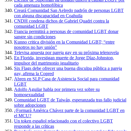
cada amenaza homofóbica
Creará Comunidad San Aelredo padrón de personas LGBT
con alguna discapacidad en Coahuila
CNDH condena dichos de Gabriel Quadri contra la
comunidad LGBT
Francia permitirá a personas de comunidad LGBT donar
sangre sin condiciones
Kunno critica división en la Comunidad LGBT; “entre
nosotros no hay unión”
Televisa apuesta por pareja gay en su próxima telenovela
En Florida, investigan muerte de Jorge Díaz-Johnston,
impulsor del matrimonio igualitario
Six Flags debe ofrecer una buena disculpa pública a pareja
gay, afirma la Copred
Abren en SLP Casa de Asistencia Social para comunidad
LGBT
Adolfo Aguilar habla por primera vez sobre su
homosexualidad
Comunidad LGBT de Taiwán, esperanzada tras fallo judicial
sobre adopciones
¿Formará América Chávez parte de la comunidad LGBT en
el MCU?
Un token español relacionado con el colectivo LGBT
responde a las críticas