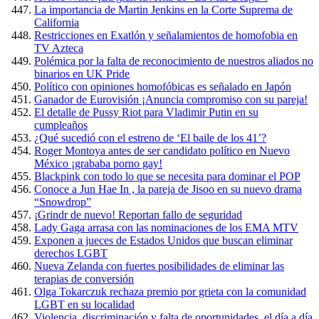
La importancia de Martin Jenkins en la Corte Suprema de
California
Restricciones en Exatlón y señalamientos de homofobia en
TV Azteca
Polémica por la falta de reconocimiento de nuestros aliados no
binarios en UK Pride
Político con opiniones homofóbicas es señalado en Japón
Ganador de Eurovisión ¡Anuncia compromiso con su pareja!
El detalle de Pussy Riot para Vladimir Putin en su
cumpleaños
¿Qué sucedió con el estreno de ‘El baile de los 41’?
Roger Montoya antes de ser candidato político en Nuevo
México ¡grababa porno gay!
Blackpink con todo lo que se necesita para dominar el POP
Conoce a Jun Hae In , la pareja de Jisoo en su nuevo drama
“Snowdrop”
¡Grindr de nuevo! Reportan fallo de seguridad
Lady Gaga arrasa con las nominaciones de los EMA MTV
Exponen a jueces de Estados Unidos que buscan eliminar
derechos LGBT
Nueva Zelanda con fuertes posibilidades de eliminar las
terapias de conversión
Olga Tokarczuk rechaza premio por grieta con la comunidad
LGBT en su localidad
Violencia, discriminación y falta de oportunidades, el día a día