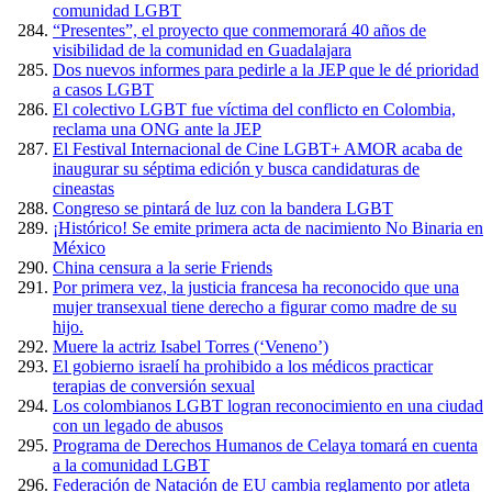
comunidad LGBT
“Presentes”, el proyecto que conmemorará 40 años de
visibilidad de la comunidad en Guadalajara
Dos nuevos informes para pedirle a la JEP que le dé prioridad
a casos LGBT
El colectivo LGBT fue víctima del conflicto en Colombia,
reclama una ONG ante la JEP
El Festival Internacional de Cine LGBT+ AMOR acaba de
inaugurar su séptima edición y busca candidaturas de
cineastas
Congreso se pintará de luz con la bandera LGBT
¡Histórico! Se emite primera acta de nacimiento No Binaria en
México
China censura a la serie Friends
Por primera vez, la justicia francesa ha reconocido que una
mujer transexual tiene derecho a figurar como madre de su
hijo.
Muere la actriz Isabel Torres (‘Veneno’)
El gobierno israelí ha prohibido a los médicos practicar
terapias de conversión sexual
Los colombianos LGBT logran reconocimiento en una ciudad
con un legado de abusos
Programa de Derechos Humanos de Celaya tomará en cuenta
a la comunidad LGBT
Federación de Natación de EU cambia reglamento por atleta