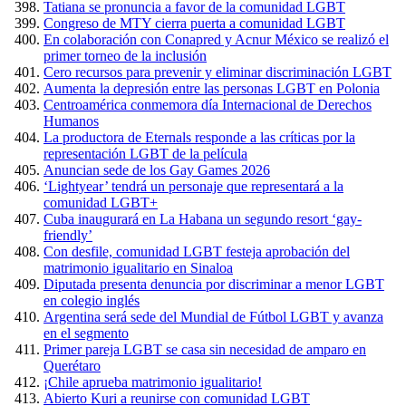
Tatiana se pronuncia a favor de la comunidad LGBT
Congreso de MTY cierra puerta a comunidad LGBT
En colaboración con Conapred y Acnur México se realizó el
primer torneo de la inclusión
Cero recursos para prevenir y eliminar discriminación LGBT
Aumenta la depresión entre las personas LGBT en Polonia
Centroamérica conmemora día Internacional de Derechos
Humanos
La productora de Eternals responde a las críticas por la
representación LGBT de la película
Anuncian sede de los Gay Games 2026
‘Lightyear’ tendrá un personaje que representará a la
comunidad LGBT+
Cuba inaugurará en La Habana un segundo resort ‘gay-
friendly’
Con desfile, comunidad LGBT festeja aprobación del
matrimonio igualitario en Sinaloa
Diputada presenta denuncia por discriminar a menor LGBT
en colegio inglés
Argentina será sede del Mundial de Fútbol LGBT y avanza
en el segmento
Primer pareja LGBT se casa sin necesidad de amparo en
Querétaro
¡Chile aprueba matrimonio igualitario!
Abierto Kuri a reunirse con comunidad LGBT