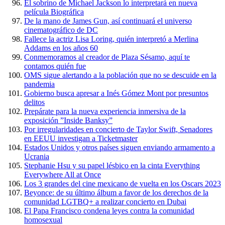
El sobrino de Michael Jackson lo interpretará en nueva
película Biográfica
De la mano de James Gun, así continuará el universo
cinematográfico de DC
Fallece la actriz Lisa Loring, quién interpretó a Merlina
Addams en los años 60
Conmemoramos al creador de Plaza Sésamo, aquí te
contamos quién fue
OMS sigue alertando a la población que no se descuide en la
pandemia
Gobierno busca apresar a Inés Gómez Mont por presuntos
delitos
Prepárate para la nueva experiencia inmersiva de la
exposición ”Inside Banksy”
Por irregularidades en concierto de Taylor Swift, Senadores
en EEUU investigan a Ticketmaster
Estados Unidos y otros países siguen enviando armamento a
Ucrania
Stephanie Hsu y su papel lésbico en la cinta Everything
Everywhere All at Once
Los 3 grandes del cine mexicano de vuelta en los Oscars 2023
Beyonce: de su último álbum a favor de los derechos de la
comunidad LGTBQ+ a realizar concierto en Dubai
El Papa Francisco condena leyes contra la comunidad
homosexual