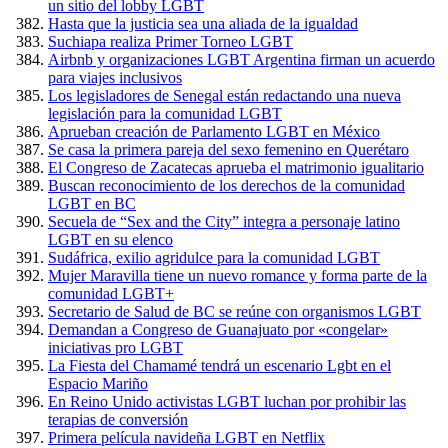
un sitio del lobby LGBT
Hasta que la justicia sea una aliada de la igualdad
Suchiapa realiza Primer Torneo LGBT
Airbnb y organizaciones LGBT Argentina firman un acuerdo
para viajes inclusivos
Los legisladores de Senegal están redactando una nueva
legislación para la comunidad LGBT
Aprueban creación de Parlamento LGBT en México
Se casa la primera pareja del sexo femenino en Querétaro
El Congreso de Zacatecas aprueba el matrimonio igualitario
Buscan reconocimiento de los derechos de la comunidad
LGBT en BC
Secuela de “Sex and the City” integra a personaje latino
LGBT en su elenco
Sudáfrica, exilio agridulce para la comunidad LGBT
Mujer Maravilla tiene un nuevo romance y forma parte de la
comunidad LGBT+
Secretario de Salud de BC se reúne con organismos LGBT
Demandan a Congreso de Guanajuato por «congelar»
iniciativas pro LGBT
La Fiesta del Chamamé tendrá un escenario Lgbt en el
Espacio Mariño
En Reino Unido activistas LGBT luchan por prohibir las
terapias de conversión
Primera película navideña LGBT en Netflix