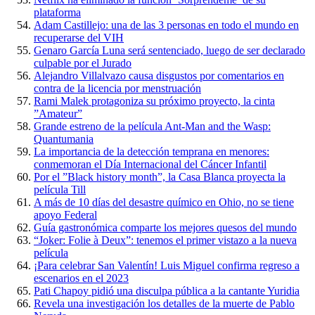
plataforma
Adam Castillejo: una de las 3 personas en todo el mundo en
recuperarse del VIH
Genaro García Luna será sentenciado, luego de ser declarado
culpable por el Jurado
Alejandro Villalvazo causa disgustos por comentarios en
contra de la licencia por menstruación
Rami Malek protagoniza su próximo proyecto, la cinta
”Amateur”
Grande estreno de la película Ant-Man and the Wasp:
Quantumania
La importancia de la detección temprana en menores:
conmemoran el Día Internacional del Cáncer Infantil
Por el ”Black history month”, la Casa Blanca proyecta la
película Till
A más de 10 días del desastre químico en Ohio, no se tiene
apoyo Federal
Guía gastronómica comparte los mejores quesos del mundo
“Joker: Folie à Deux”: tenemos el primer vistazo a la nueva
película
¡Para celebrar San Valentín! Luis Miguel confirma regreso a
escenarios en el 2023
Pati Chapoy pidió una disculpa pública a la cantante Yuridia
Revela una investigación los detalles de la muerte de Pablo