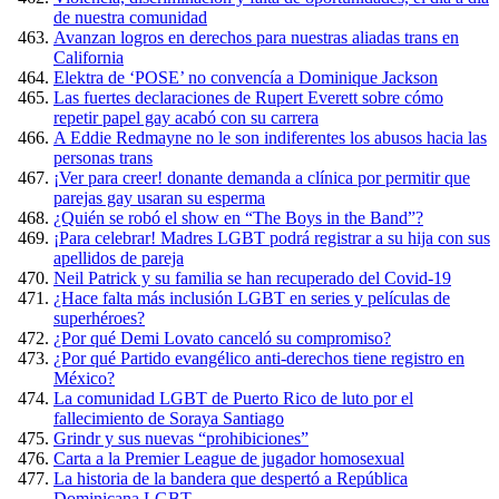
de nuestra comunidad
Avanzan logros en derechos para nuestras aliadas trans en
California
Elektra de ‘POSE’ no convencía a Dominique Jackson
Las fuertes declaraciones de Rupert Everett sobre cómo
repetir papel gay acabó con su carrera
A Eddie Redmayne no le son indiferentes los abusos hacia las
personas trans
¡Ver para creer! donante demanda a clínica por permitir que
parejas gay usaran su esperma
¿Quién se robó el show en “The Boys in the Band”?
¡Para celebrar! Madres LGBT podrá registrar a su hija con sus
apellidos de pareja
Neil Patrick y su familia se han recuperado del Covid-19
¿Hace falta más inclusión LGBT en series y películas de
superhéroes?
¿Por qué Demi Lovato canceló su compromiso?
¿Por qué Partido evangélico anti-derechos tiene registro en
México?
La comunidad LGBT de Puerto Rico de luto por el
fallecimiento de Soraya Santiago
Grindr y sus nuevas “prohibiciones”
Carta a la Premier League de jugador homosexual
La historia de la bandera que despertó a República
Dominicana LGBT