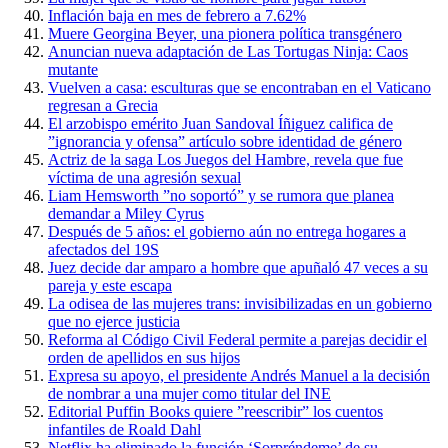
Inflación baja en mes de febrero a 7.62%
Muere Georgina Beyer, una pionera política transgénero
Anuncian nueva adaptación de Las Tortugas Ninja: Caos
mutante
Vuelven a casa: esculturas que se encontraban en el Vaticano
regresan a Grecia
El arzobispo emérito Juan Sandoval Íñiguez califica de
”ignorancia y ofensa” artículo sobre identidad de género
Actriz de la saga Los Juegos del Hambre, revela que fue
víctima de una agresión sexual
Liam Hemsworth ”no soportó” y se rumora que planea
demandar a Miley Cyrus
Después de 5 años: el gobierno aún no entrega hogares a
afectados del 19S
Juez decide dar amparo a hombre que apuñaló 47 veces a su
pareja y este escapa
La odisea de las mujeres trans: invisibilizadas en un gobierno
que no ejerce justicia
Reforma al Código Civil Federal permite a parejas decidir el
orden de apellidos en sus hijos
Expresa su apoyo, el presidente Andrés Manuel a la decisión
de nombrar a una mujer como titular del INE
Editorial Puffin Books quiere ”reescribir” los cuentos
infantiles de Roald Dahl
Netflix ha eliminado la función ‘Sorpréndeme’ de su