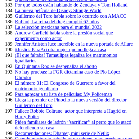
Por qué todos están hablando de Zendaya y Tom Holland
La nueva película de Disney: Strange World
Guillermo del Toro habla sobre lo ocurrido con AMACC
RuPaul, La reina del drag cumplió 62 años
La selección mexicana para el mundial 2022
Andrew Garfield habla sobre la presión social que
experimenta como actor
Jennifer Aniston luce increíble en la nueva portada de Allure
#JusticiaParaAri otra mujer que no llega a casa
¡El que faltaba! Tamaulipas legaliza los matrimonios
igualitarios
En Quintana Roo se despenaliza el aborto
No hay pruebas: la FGR dictamina caso de Pío López
Obrador
El número 31: El Congreso de Guerrero a favor del
matrimonio igualitario
Para agregar a tu lista de películas: My Policeman
Llega la premier de Pinocho la nueva versión del director
Guillermo del Toro
Fallece Robbie Coltrane, actor que interpreta a Hagrid en
Harry Potter
Piden familiares de ladrón ‘’sacrificar’’ al perro que lo atacó
defendiendo su casa
Recomendaciones: Dhamer, mini serie de Netlix
Cuando mostrar tu cabello es un crimen, pero asesinar a una