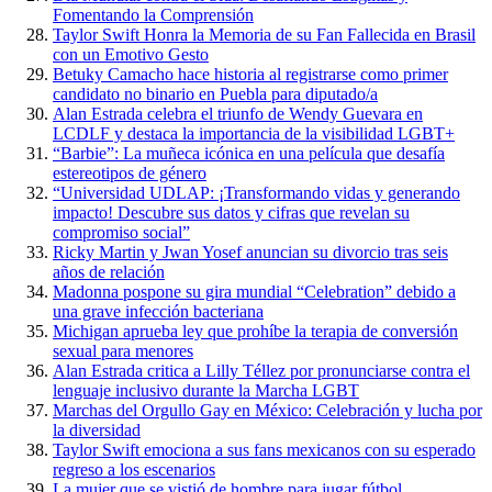
Fomentando la Comprensión
Taylor Swift Honra la Memoria de su Fan Fallecida en Brasil
con un Emotivo Gesto
Betuky Camacho hace historia al registrarse como primer
candidato no binario en Puebla para diputado/a
Alan Estrada celebra el triunfo de Wendy Guevara en
LCDLF y destaca la importancia de la visibilidad LGBT+
“Barbie”: La muñeca icónica en una película que desafía
estereotipos de género
“Universidad UDLAP: ¡Transformando vidas y generando
impacto! Descubre sus datos y cifras que revelan su
compromiso social”
Ricky Martin y Jwan Yosef anuncian su divorcio tras seis
años de relación
Madonna pospone su gira mundial “Celebration” debido a
una grave infección bacteriana
Michigan aprueba ley que prohíbe la terapia de conversión
sexual para menores
Alan Estrada critica a Lilly Téllez por pronunciarse contra el
lenguaje inclusivo durante la Marcha LGBT
Marchas del Orgullo Gay en México: Celebración y lucha por
la diversidad
Taylor Swift emociona a sus fans mexicanos con su esperado
regreso a los escenarios
La mujer que se vistió de hombre para jugar fútbol