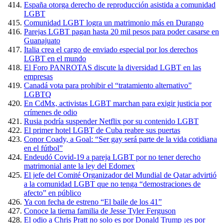
España otorga derecho de reproducción asistida a comunidad
LGBT
Comunidad LGBT logra un matrimonio más en Durango
Parejas LGBT pagan hasta 20 mil pesos para poder casarse en
Guanajuato
Italia crea el cargo de enviado especial por los derechos
LGBT en el mundo
El Foro PANROTAS discute la diversidad LGBT en las
empresas
Canadá vota para prohibir el “tratamiento alternativo”
LGBTQ
En CdMx, activistas LGBT marchan para exigir justicia por
crímenes de odio
Rusia podría suspender Netflix por su contenido LGBT
El primer hotel LGBT de Cuba reabre sus puertas
Conor Coady, a Goal: “Ser gay será parte de la vida cotidiana
en el fútbol”
Endeudó Covid-19 a pareja LGBT por no tener derecho
matrimonial ante la ley del Edomex
El jefe del Comité Organizador del Mundial de Qatar advirtió
a la comunidad LGBT que no tenga “demostraciones de
afecto” en público
Ya con fecha de estreno “El baile de los 41”
Conoce la tierna familia de Jesse Tyler Ferguson
El odio a Chris Pratt no solo es por Donald Trump ¡es por