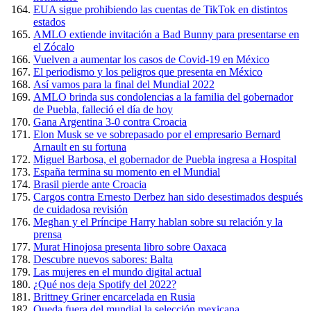
EUA sigue prohibiendo las cuentas de TikTok en distintos
estados
AMLO extiende invitación a Bad Bunny para presentarse en
el Zócalo
Vuelven a aumentar los casos de Covid-19 en México
El periodismo y los peligros que presenta en México
Así vamos para la final del Mundial 2022
AMLO brinda sus condolencias a la familia del gobernador
de Puebla, falleció el día de hoy
Gana Argentina 3-0 contra Croacia
Elon Musk se ve sobrepasado por el empresario Bernard
Arnault en su fortuna
Miguel Barbosa, el gobernador de Puebla ingresa a Hospital
España termina su momento en el Mundial
Brasil pierde ante Croacia
Cargos contra Ernesto Derbez han sido desestimados después
de cuidadosa revisión
Meghan y el Príncipe Harry hablan sobre su relación y la
prensa
Murat Hinojosa presenta libro sobre Oaxaca
Descubre nuevos sabores: Balta
Las mujeres en el mundo digital actual
¿Qué nos deja Spotify del 2022?
Brittney Griner encarcelada en Rusia
Queda fuera del mundial la selección mexicana