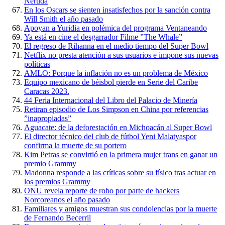
Neruda
En los Oscars se sienten insatisfechos por la sanción contra
Will Smith el año pasado
Apoyan a Yuridia en polémica del programa Ventaneando
Ya está en cine el desgarrador Filme ”The Whale”
El regreso de Rihanna en el medio tiempo del Super Bowl
Netflix no presta atención a sus usuarios e impone sus nuevas
políticas
AMLO: Porque la inflación no es un problema de México
Equipo mexicano de béisbol pierde en Serie del Caribe
Caracas 2023.
44 Feria Internacional del Libro del Palacio de Minería
Retiran episodio de Los Simpson en China por referencias
”inapropiadas”
Aguacate: de la deforestación en Michoacán al Super Bowl
El director técnico del club de fútbol Yeni Malatyaspor
confirma la muerte de su portero
Kim Petras se convirtió en la primera mujer trans en ganar un
premio Grammy
Madonna responde a las críticas sobre su físico tras actuar en
los premios Grammy
ONU revela reporte de robo por parte de hackers
Norcoreanos el año pasado
Familiares y amigos muestran sus condolencias por la muerte
de Fernando Becerril