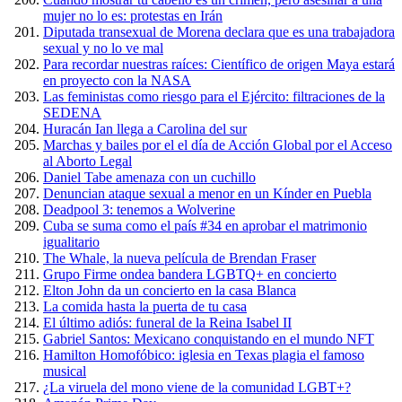
mujer no lo es: protestas en Irán
Diputada transexual de Morena declara que es una trabajadora
sexual y no lo ve mal
Para recordar nuestras raíces: Científico de origen Maya estará
en proyecto con la NASA
Las feministas como riesgo para el Ejército: filtraciones de la
SEDENA
Huracán Ian llega a Carolina del sur
Marchas y bailes por el el día de Acción Global por el Acceso
al Aborto Legal
Daniel Tabe amenaza con un cuchillo
Denuncian ataque sexual a menor en un Kínder en Puebla
Deadpool 3: tenemos a Wolverine
Cuba se suma como el país #34 en aprobar el matrimonio
igualitario
The Whale, la nueva película de Brendan Fraser
Grupo Firme ondea bandera LGBTQ+ en concierto
Elton John da un concierto en la casa Blanca
La comida hasta la puerta de tu casa
El último adiós: funeral de la Reina Isabel II
Gabriel Santos: Mexicano conquistando en el mundo NFT
Hamilton Homofóbico: iglesia en Texas plagia el famoso
musical
¿La viruela del mono viene de la comunidad LGBT+?