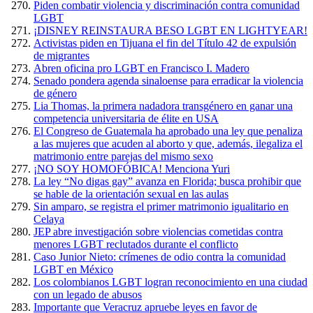
Piden combatir violencia y discriminación contra comunidad
LGBT
¡DISNEY REINSTAURA BESO LGBT EN LIGHTYEAR!
Activistas piden en Tijuana el fin del Título 42 de expulsión
de migrantes
Abren oficina pro LGBT en Francisco I. Madero
Senado pondera agenda sinaloense para erradicar la violencia
de género
Lia Thomas, la primera nadadora transgénero en ganar una
competencia universitaria de élite en USA
El Congreso de Guatemala ha aprobado una ley que penaliza
a las mujeres que acuden al aborto y que, además, ilegaliza el
matrimonio entre parejas del mismo sexo
¡NO SOY HOMOFÓBICA! Menciona Yuri
La ley “No digas gay” avanza en Florida; busca prohibir que
se hable de la orientación sexual en las aulas
Sin amparo, se registra el primer matrimonio igualitario en
Celaya
JEP abre investigación sobre violencias cometidas contra
menores LGBT reclutados durante el conflicto
Caso Junior Nieto: crímenes de odio contra la comunidad
LGBT en México
Los colombianos LGBT logran reconocimiento en una ciudad
con un legado de abusos
Importante que Veracruz apruebe leyes en favor de