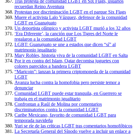
Tras protesta de comunidad LGBT en Six Flags, usuarios
recuerdan Reino Aventura
Protestan por discriminación LGBT en el parque Six Flags
Muere el activista Lalo Vázquez, defensor de la comunidad
LGBT en Guanajuato
Un deportista olímpico y activista LGBT murió a los 32 años
‘Era Diferente’, la canción que Los Tigres del Norte le
regalaron a la comunidad LGBT
LGBT: Guanajuato se une a estados que dicen “sí” al
matrimonio igualitario
Mary Robles, historia viva de la comunidad LGBT en Salta
Por ir en contra del Islam, Qatar decomisa juguetes con
colores parecidos a bandera LGBT
“Maricoin”: lanzan la primera criptomoneda de la comunidad
LGBT
Avanza lucha contra la homofobia pero persiste temor a
denunciar
Comunidad LGBT puede estar tranquila, en Guerrero se
trabaja en el matrimonio igualitario
Confrontan a Raúl de Molina por comentarios
discriminatorios contra la comunidad LGBT
Caribe Mexicano, favorito de comunidad LGBT para
temporada navideña
Yuri se ríe de las críticas LGBT tras comentarios homofóbicos
La Secretaría General del Sínodo vuelve a incluir un enlace a