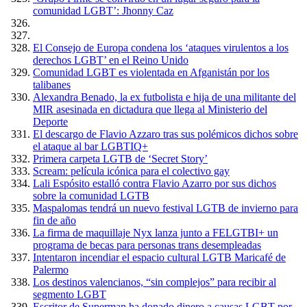
comunidad LGBT’: Jhonny Caz
El Consejo de Europa condena los ‘ataques virulentos a los
derechos LGBT’ en el Reino Unido
Comunidad LGBT es violentada en Afganistán por los
talibanes
Alexandra Benado, la ex futbolista e hija de una militante del
MIR asesinada en dictadura que llega al Ministerio del
Deporte
El descargo de Flavio Azzaro tras sus polémicos dichos sobre
el ataque al bar LGBTIQ+
Primera carpeta LGTB de ‘Secret Story’
Scream: película icónica para el colectivo gay
Lali Espósito estalló contra Flavio Azarro por sus dichos
sobre la comunidad LGTB
Maspalomas tendrá un nuevo festival LGTB de invierno para
fin de año
La firma de maquillaje Nyx lanza junto a FELGTBI+ un
programa de becas para personas trans desempleadas
Intentaron incendiar el espacio cultural LGTB Maricafé de
Palermo
Los destinos valencianos, “sin complejos” para recibir al
segmento LGBT
Escritor de Superman ha donado dinero a causas LGBT por