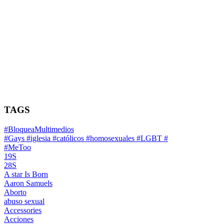
TAGS
#BloqueaMultimedios
#Gays #iglesia #católicos #homosexuales #LGBT #
#MeToo
19S
28S
A star Is Born
Aaron Samuels
Aborto
abuso sexual
Accessories
Acciones