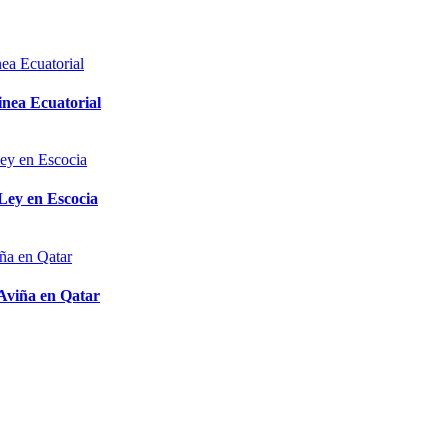
inea Ecuatorial
 Ley en Escocia
 Aviña en Qatar