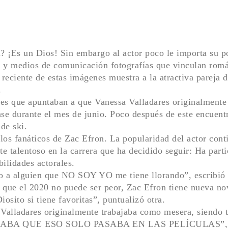
n? ¡Es un Dios! Sin embargo al actor poco le importa su p
s y medios de comunicación fotografías que vinculan romá
reciente de estas imágenes muestra a la atractiva pareja
.
es que apuntaban a que Vanessa Valladares originalmente
se durante el mes de junio. Poco después de este encuentr
de ski.
n los fanáticos de Zac Efron. La popularidad del actor co
te talentoso en la carrera que ha decidido seguir: Ha par
bilidades actorales.
 a alguien que NO SOY YO me tiene llorando”, escribió un
que el 2020 no puede ser peor, Zac Efron tiene nueva nov
osito si tiene favoritas”, puntualizó otra.
Valladares originalmente trabajaba como mesera, siendo 
O JURABA QUE ESO SOLO PASABA EN LAS PELÍCULAS”, esc