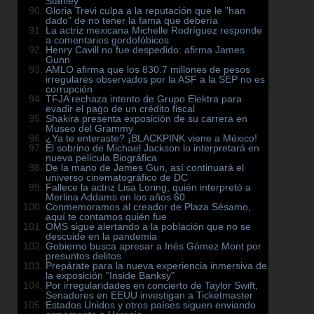
Stanley
Gloria Trevi culpa a la reputación que le ”han
dado” de no tener la fama que debería
La actriz mexicana Michelle Rodríguez responde
a comentarios gordofóbicos
Henry Cavill no fue despedido: afirma James
Gunn
AMLO afirma que los 830.7 millones de pesos
irregulares observados por la ASF a la SEP no es
corrupción
TFJA rechaza intento de Grupo Elektra para
evadir el pago de un crédito fiscal
Shakira presenta exposición de su carrera en
Museo del Grammy
¿Ya te enteraste? ¡BLACKPINK viene a México!
El sobrino de Michael Jackson lo interpretará en
nueva película Biográfica
De la mano de James Gun, así continuará el
universo cinematográfico de DC
Fallece la actriz Lisa Loring, quién interpretó a
Merlina Addams en los años 60
Conmemoramos al creador de Plaza Sésamo,
aquí te contamos quién fue
OMS sigue alertando a la población que no se
descuide en la pandemia
Gobierno busca apresar a Inés Gómez Mont por
presuntos delitos
Prepárate para la nueva experiencia inmersiva de
la exposición ”Inside Banksy”
Por irregularidades en concierto de Taylor Swift,
Senadores en EEUU investigan a Ticketmaster
Estados Unidos y otros países siguen enviando