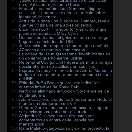
Vuelven a casa: esculturas que se encontraban
en el Vaticano regresan a Grecia
El arzobispo emérito Juan Sandoval Íñiguez
califica de ”ignorancia y ofensa” artículo sobre
identidad de género
Actriz de la saga Los Juegos del Hambre, revela
que fue víctima de una agresión sexual
Liam Hemsworth ”no soportó” y se rumora que
planea demandar a Miley Cyrus
Después de 5 años: el gobierno aún no entrega
hogares a afectados del 19S
Juez decide dar amparo a hombre que apuñaló
47 veces a su pareja y este escapa
La odisea de las mujeres trans: invisibilizadas en
un gobierno que no ejerce justicia
Reforma al Código Civil Federal permite a parejas
decidir el orden de apellidos en sus hijos
Expresa su apoyo, el presidente Andrés Manuel a
la decisión de nombrar a una mujer como titular
del INE
Editorial Puffin Books quiere ”reescribir” los
cuentos infantiles de Roald Dahl
Netflix ha eliminado la función ‘Sorpréndeme’ de
su plataforma
Adam Castillejo: una de las 3 personas en todo el
mundo en recuperarse del VIH
Genaro García Luna será sentenciado, luego de
ser declarado culpable por el Jurado
Alejandro Villalvazo causa disgustos por
comentarios en contra de la licencia por
menstruación
Rami Malek protagoniza su próximo proyecto, la