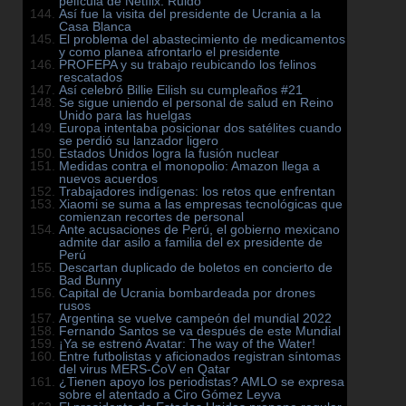
película de Netflix: Ruido
Así fue la visita del presidente de Ucrania a la
Casa Blanca
El problema del abastecimiento de medicamentos
y como planea afrontarlo el presidente
PROFEPA y su trabajo reubicando los felinos
rescatados
Así celebró Billie Eilish su cumpleaños #21
Se sigue uniendo el personal de salud en Reino
Unido para las huelgas
Europa intentaba posicionar dos satélites cuando
se perdió su lanzador ligero
Estados Unidos logra la fusión nuclear
Medidas contra el monopolio: Amazon llega a
nuevos acuerdos
Trabajadores indígenas: los retos que enfrentan
Xiaomi se suma a las empresas tecnológicas que
comienzan recortes de personal
Ante acusaciones de Perú, el gobierno mexicano
admite dar asilo a familia del ex presidente de
Perú
Descartan duplicado de boletos en concierto de
Bad Bunny
Capital de Ucrania bombardeada por drones
rusos
Argentina se vuelve campeón del mundial 2022
Fernando Santos se va después de este Mundial
¡Ya se estrenó Avatar: The way of the Water!
Entre futbolistas y aficionados registran síntomas
del virus MERS-CoV en Qatar
¿Tienen apoyo los periodistas? AMLO se expresa
sobre el atentado a Ciro Gómez Leyva