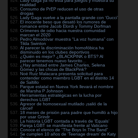
Lady Gaga ya no está para juegos y muestra su
realidad
Consumo de PrEP reducen el uso de otras
drogas
Lady Gaga vuelve a la pantalla grande con ‘Gucci’
El inocente beso que desató los rumores de
romance entre Jacob Elordi y Tommy Dorfman
Crímenes de odio hacia nuestra comunidad
marcan el 2020
Pedro Almodóvar muestra “La voz humana” con
Tilda Swinton
Al parecer la discriminación homofóbica ha
disminuido en los clubes deportivos
¿Quién es mejor? ¿BLACKPINK o BTS? Al
parecer tenemos nuevo favorito…
¿Hay amistad entre James Charles, Selena
Gómez y las chicas de BlackPink?
Noé Ruiz Malacara presenta solicitud para
contender como miembro LGBT en el distrito 14
de Saltillo
Parque estatal en Nueva York llevará el nombre
de Marsha P Johnson
Herramientas estratégicas en la lucha por
derechos LGBT
Agresor de homosexual mutilado ¡salió de la
cárcel!
18 meses de prisión para padre que humilló a hijo
por usar Grindr
La historia LGBT contada a través de ‘Equals’
Pareja LGBT se manifiesta frente al Vaticano
Conoce el elenco de “The Boys In The Band”
Se cumplen 10 años de ‘Teenage dream’ de Katy