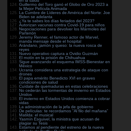
en la salud
Guillermo del Toro ganó el Globo de Oro 2023 a
la Mejor Película Animada
La Cumbre de Líderes de América del Norte: Joe
Biden se adelanta
¿Ya te sabes los días feriados del 2023?
Autorizan vacunas contra Covid-19 para niños
Negociaciones para devolver los Mármoles del
Partenón
Jeremy Renner, el famoso actor de Marvel,
manda mensaje desde el hospital
Arándano, jamón y queso: la nueva rosca de
reyes
Nuevo operativo captura a Ovidio Guzmán
El motín en la prisión de Chihuahua
Sigue avanzando el esquema IMSS-Bienestar en
México
Ucrania considera una estrategia de ataque con
drones
El papa emérito Benedicto XVI en graves
condiciones de salud
Cuídate de quemaduras en estas celebraciones
No cederán las tormentas de invierno en Estados
Unidos
El invierno en Estados Unidos comienza a cobrar
vidas
La administración de la jefa de gobierno
De películas: te recordamos ”Al filo del mañana”
Matilda: el musical
Yasmín Esquivel, la ministra que acusan de
plagiar su Tesis
Estamos al pendiente del estreno de la nueva