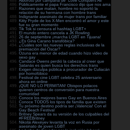
Alboroto por campaña de “Love Conquers All”
Públicamente el papa Francisco dijo que nos ama
Razones que matan, hombre no soportó la
relación de su hermana con hombre trans
Indignante asesinato de mujer trans por familiar
Kitty Pryde de los X-Men encontró el amor y este
fue su gran momento
Tik Tok si censura el hashtag LGBT+
El mundo entero cancela a JK Rowling
26 de septiembre ¡marcha LGBT en Tijuana!
¿Es Gina Carano transfóbica?
¿Cuáles son las nuevas reglas inclusivas de la
premiación del Óscar?
Ozuna era menor de edad cuando hizo video de
sexo gay
Candace Owens perdió la cabeza al creer que
Satanás es quien busca los derechos trans
Exigen disculpa pública a procurador de Culiacán
por homofóbico
Festival de cine LGBT celebra 25 aniversario
ahora en online
¡QUE NO LO PERMITAN! Obispos polacos
quieren centros de conversión para nuestra
comunidad
Conoce los mejores bares Gay en Buenos Aires
Conoce TODOS los tipos de familia que existen
Tu próximo destino podría ser ¡Valencia! Con el
Gay Beach Festival
Britney Spears da su versión de los culpables del
#FREEBritney
Nikolái Alexéyev levanta la voz en Rusia por
asesinato de joven LGBT