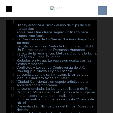
Disney autoriza a TikTok el uso de clips de sus
franquicias
AppleCare One ofrece seguro unificado para
dispositivos Apple
La Coronación de C-Pher en ‘La más draga: Solo
las más’
Legislación en Irak Contra la Comunidad LGBTI:
Un Retroceso para los Derechos Humanos
La voz de la resistencia: Melibea Obono y la lucha
LGTBI en Guinea Ecuatorial
Redadas en Rusia: La represión oculta tras las
fiestas temáticas
Conflictos y Leyes: La Controversia de J.K.
Rowling y la Nueva Ley en Escocia
La sombra de la discriminación: El arresto de
Manuel Guerrero Aviña en Qatar
“Ciudad Cenicienta”: un espejo artístico de la
sociedad contemporánea
La voz silenciada: La lucha y resiliencia de Rita
Patiño en ‘Muki sopalírili aligué gawíchi nirúgame
Irak aprueba ley para criminalizar la
homosexualidad con penas de hasta 15 años de
cárcel
Creamilandia: Últimos días del Primer Museo del
Helado