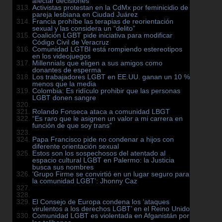
afectar decisiones
Activistas protestan en la CdMx por feminicidio de
pareja lesbiana en Ciudad Juárez
Francia prohíbe las terapias de reorientación
sexual y las considera un “delito”
Coalición LGBT pide iniciativa para modificar
Código Civil de Veracruz
Comunidad LGTBI está rompiendo estereotipos
en los videojuegos
Millennials que eligen a sus amigos como
donantes de esperma
Los trabajadores LGBT en EE.UU. ganan un 10 %
menos que la media
Colombia: Es ridículo prohibir que las personas
LGBT donen sangre
Rolando Fonseca ataca a comunidad LBGT
“Es raro que le asignen un valor a mi carrera en
función de que soy trans”
Papa Francisco pide no condenar a hijos con
diferente orientación sexual
Estos son los sospechosos del atentado al
espacio cultural LGBT en Palermo: la Justicia
busca sus nombres
‘Grupo Firme se convirtió en un lugar seguro para
la comunidad LGBT’: Jhonny Caz
El Consejo de Europa condena los ‘ataques
virulentos a los derechos LGBT’ en el Reino Unido
Comunidad LGBT es violentada en Afganistán por