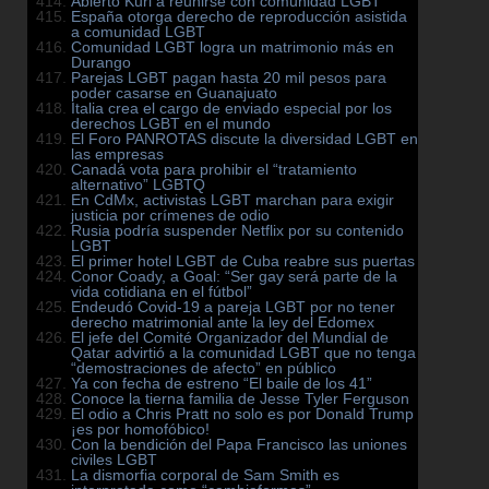
Abierto Kuri a reunirse con comunidad LGBT
España otorga derecho de reproducción asistida
a comunidad LGBT
Comunidad LGBT logra un matrimonio más en
Durango
Parejas LGBT pagan hasta 20 mil pesos para
poder casarse en Guanajuato
Italia crea el cargo de enviado especial por los
derechos LGBT en el mundo
El Foro PANROTAS discute la diversidad LGBT en
las empresas
Canadá vota para prohibir el “tratamiento
alternativo” LGBTQ
En CdMx, activistas LGBT marchan para exigir
justicia por crímenes de odio
Rusia podría suspender Netflix por su contenido
LGBT
El primer hotel LGBT de Cuba reabre sus puertas
Conor Coady, a Goal: “Ser gay será parte de la
vida cotidiana en el fútbol”
Endeudó Covid-19 a pareja LGBT por no tener
derecho matrimonial ante la ley del Edomex
El jefe del Comité Organizador del Mundial de
Qatar advirtió a la comunidad LGBT que no tenga
“demostraciones de afecto” en público
Ya con fecha de estreno “El baile de los 41”
Conoce la tierna familia de Jesse Tyler Ferguson
El odio a Chris Pratt no solo es por Donald Trump
¡es por homofóbico!
Con la bendición del Papa Francisco las uniones
civiles LGBT
La dismorfia corporal de Sam Smith es