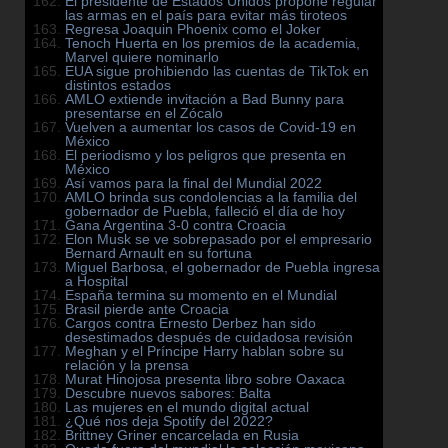
El presidente de Estados Unidos propone regular
las armas en el país para evitar más tiroteos
Regresa Joaquin Phoenix como el Joker
Tenoch Huerta en los premios de la academia,
Marvel quiere nominarlo
EUA sigue prohibiendo las cuentas de TikTok en
distintos estados
AMLO extiende invitación a Bad Bunny para
presentarse en el Zócalo
Vuelven a aumentar los casos de Covid-19 en
México
El periodismo y los peligros que presenta en
México
Así vamos para la final del Mundial 2022
AMLO brinda sus condolencias a la familia del
gobernador de Puebla, falleció el día de hoy
Gana Argentina 3-0 contra Croacia
Elon Musk se ve sobrepasado por el empresario
Bernard Arnault en su fortuna
Miguel Barbosa, el gobernador de Puebla ingresa
a Hospital
España termina su momento en el Mundial
Brasil pierde ante Croacia
Cargos contra Ernesto Derbez han sido
desestimados después de cuidadosa revisión
Meghan y el Príncipe Harry hablan sobre su
relación y la prensa
Murat Hinojosa presenta libro sobre Oaxaca
Descubre nuevos sabores: Balta
Las mujeres en el mundo digital actual
¿Qué nos deja Spotify del 2022?
Brittney Griner encarcelada en Rusia