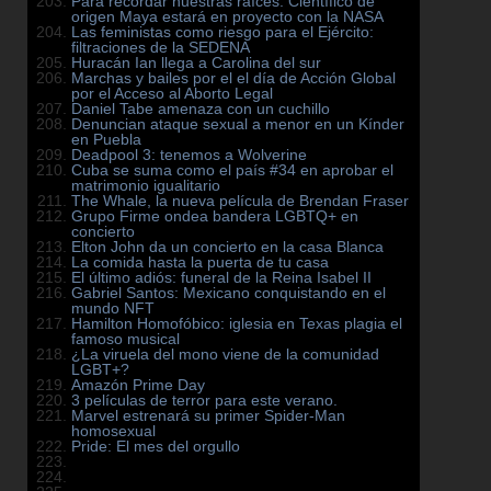
Para recordar nuestras raíces: Científico de
origen Maya estará en proyecto con la NASA
Las feministas como riesgo para el Ejército:
filtraciones de la SEDENA
Huracán Ian llega a Carolina del sur
Marchas y bailes por el el día de Acción Global
por el Acceso al Aborto Legal
Daniel Tabe amenaza con un cuchillo
Denuncian ataque sexual a menor en un Kínder
en Puebla
Deadpool 3: tenemos a Wolverine
Cuba se suma como el país #34 en aprobar el
matrimonio igualitario
The Whale, la nueva película de Brendan Fraser
Grupo Firme ondea bandera LGBTQ+ en
concierto
Elton John da un concierto en la casa Blanca
La comida hasta la puerta de tu casa
El último adiós: funeral de la Reina Isabel II
Gabriel Santos: Mexicano conquistando en el
mundo NFT
Hamilton Homofóbico: iglesia en Texas plagia el
famoso musical
¿La viruela del mono viene de la comunidad
LGBT+?
Amazón Prime Day
3 películas de terror para este verano.
Marvel estrenará su primer Spider-Man
homosexual
Pride: El mes del orgullo