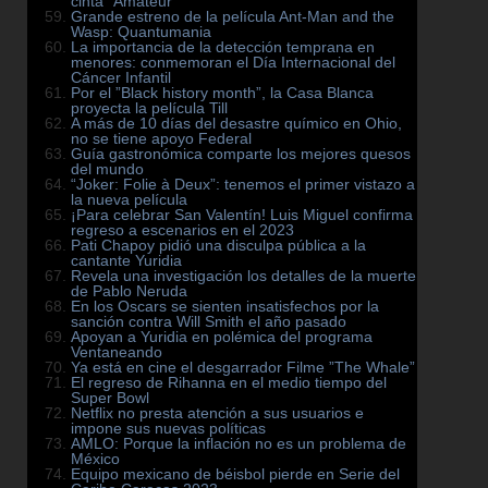
cinta ”Amateur”
Grande estreno de la película Ant-Man and the
Wasp: Quantumania
La importancia de la detección temprana en
menores: conmemoran el Día Internacional del
Cáncer Infantil
Por el ”Black history month”, la Casa Blanca
proyecta la película Till
A más de 10 días del desastre químico en Ohio,
no se tiene apoyo Federal
Guía gastronómica comparte los mejores quesos
del mundo
“Joker: Folie à Deux”: tenemos el primer vistazo a
la nueva película
¡Para celebrar San Valentín! Luis Miguel confirma
regreso a escenarios en el 2023
Pati Chapoy pidió una disculpa pública a la
cantante Yuridia
Revela una investigación los detalles de la muerte
de Pablo Neruda
En los Oscars se sienten insatisfechos por la
sanción contra Will Smith el año pasado
Apoyan a Yuridia en polémica del programa
Ventaneando
Ya está en cine el desgarrador Filme ”The Whale”
El regreso de Rihanna en el medio tiempo del
Super Bowl
Netflix no presta atención a sus usuarios e
impone sus nuevas políticas
AMLO: Porque la inflación no es un problema de
México
Equipo mexicano de béisbol pierde en Serie del