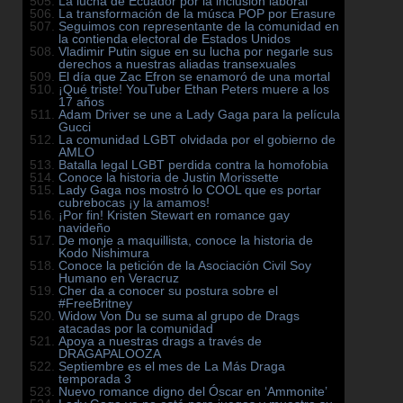
La lucha de Ecuador por la inclusión laboral
La transformación de la músca POP por Erasure
Seguimos con representante de la comunidad en
la contienda electoral de Estados Unidos
Vladimir Putin sigue en su lucha por negarle sus
derechos a nuestras aliadas transexuales
El día que Zac Efron se enamoró de una mortal
¡Qué triste! YouTuber Ethan Peters muere a los
17 años
Adam Driver se une a Lady Gaga para la película
Gucci
La comunidad LGBT olvidada por el gobierno de
AMLO
Batalla legal LGBT perdida contra la homofobia
Conoce la historia de Justin Morissette
Lady Gaga nos mostró lo COOL que es portar
cubrebocas ¡y la amamos!
¡Por fin! Kristen Stewart en romance gay
navideño
De monje a maquillista, conoce la historia de
Kodo Nishimura
Conoce la petición de la Asociación Civil Soy
Humano en Veracruz
Cher da a conocer su postura sobre el
#FreeBritney
Widow Von Du se suma al grupo de Drags
atacadas por la comunidad
Apoya a nuestras drags a través de
DRAGAPALOOZA
Septiembre es el mes de La Más Draga
temporada 3
Nuevo romance digno del Óscar en ‘Ammonite’