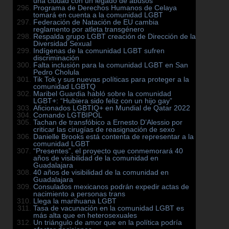
una ciudad con un legado de abusos
Programa de Derechos Humanos de Celaya
tomará en cuenta a la comunidad LGBT
Federación de Natación de EU cambia
reglamento por atleta transgénero
Respalda grupo LGBT creación de Dirección de la
Diversidad Sexual
Indígenas de la comunidad LGBT sufren
discriminación
Falta inclusión para la comunidad LGBT en San
Pedro Cholula
Tik Tok y sus nuevas políticas para proteger a la
comunidad LGBTQ
Maribel Guardia habló sobre la comunidad
LGBT+: “Hubiera sido feliz con un hijo gay”
Aficionados LGBTIQ+ en Mundial de Qatar 2022
Comando LGTBIPOL
Tachan de transfóbico a Ernesto D’Alessio por
criticar las cirugías de reasignación de sexo
Danielle Brooks está contenta de representar a la
comunidad LGBT
“Presentes”, el proyecto que conmemorará 40
años de visibilidad de la comunidad en
Guadalajara
40 años de visibilidad de la comunidad en
Guadalajara
Consulados mexicanos podrán expedir actas de
nacimiento a personas trans
Llega la marihuana LGBT
Tasa de vacunación en la comunidad LGBT es
más alta que en heterosexuales
Un triángulo de amor que en la política podría