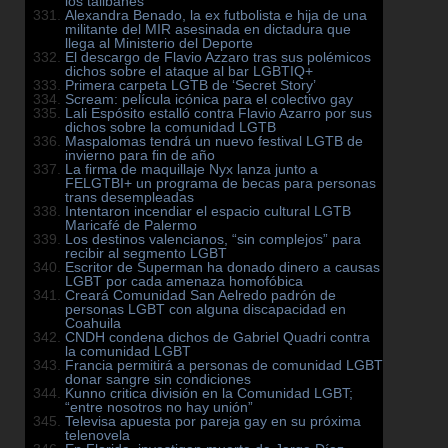
los talibanes
Alexandra Benado, la ex futbolista e hija de una
militante del MIR asesinada en dictadura que
llega al Ministerio del Deporte
El descargo de Flavio Azzaro tras sus polémicos
dichos sobre el ataque al bar LGBTIQ+
Primera carpeta LGTB de ‘Secret Story’
Scream: película icónica para el colectivo gay
Lali Espósito estalló contra Flavio Azarro por sus
dichos sobre la comunidad LGTB
Maspalomas tendrá un nuevo festival LGTB de
invierno para fin de año
La firma de maquillaje Nyx lanza junto a
FELGTBI+ un programa de becas para personas
trans desempleadas
Intentaron incendiar el espacio cultural LGTB
Maricafé de Palermo
Los destinos valencianos, “sin complejos” para
recibir al segmento LGBT
Escritor de Superman ha donado dinero a causas
LGBT por cada amenaza homofóbica
Creará Comunidad San Aelredo padrón de
personas LGBT con alguna discapacidad en
Coahuila
CNDH condena dichos de Gabriel Quadri contra
la comunidad LGBT
Francia permitirá a personas de comunidad LGBT
donar sangre sin condiciones
Kunno critica división en la Comunidad LGBT;
“entre nosotros no hay unión”
Televisa apuesta por pareja gay en su próxima
telenovela