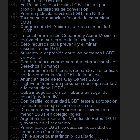
en el Espacio Mariño
En Reino Unido activistas LGBT luchan por
prohibir las terapias de conversión
Primera película navideña LGBT en Netflix
Tatiana se pronuncia a favor de la comunidad
LGBT
Congreso de MTY cierra puerta a comunidad
LGBT
En colaboración con Conapred y Acnur México se
realizó el primer torneo de la inclusión
Cero recursos para prevenir y eliminar
discriminación LGBT
Aumenta la depresión entre las personas LGBT
en Polonia
Centroamérica conmemora día Internacional de
Derechos Humanos
La productora de Eternals responde a las críticas
por la representación LGBT de la película
Anuncian sede de los Gay Games 2026
‘Lightyear’ tendrá un personaje que representará
a la comunidad LGBT+
Cuba inaugurará en La Habana un segundo
resort ‘gay-friendly’
Con desfile, comunidad LGBT festeja aprobación
del matrimonio igualitario en Sinaloa
Diputada presenta denuncia por discriminar a
menor LGBT en colegio inglés
Argentina será sede del Mundial de Fútbol LGBT
y avanza en el segmento
Primer pareja LGBT se casa sin necesidad de
amparo en Querétaro
¡Chile aprueba matrimonio igualitario!