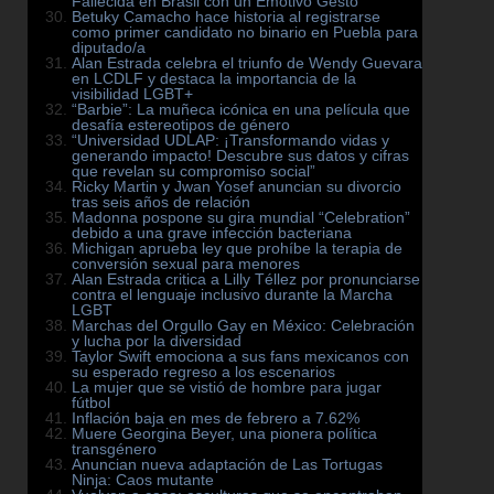
Fallecida en Brasil con un Emotivo Gesto
Betuky Camacho hace historia al registrarse
como primer candidato no binario en Puebla para
diputado/a
Alan Estrada celebra el triunfo de Wendy Guevara
en LCDLF y destaca la importancia de la
visibilidad LGBT+
“Barbie”: La muñeca icónica en una película que
desafía estereotipos de género
“Universidad UDLAP: ¡Transformando vidas y
generando impacto! Descubre sus datos y cifras
que revelan su compromiso social”
Ricky Martin y Jwan Yosef anuncian su divorcio
tras seis años de relación
Madonna pospone su gira mundial “Celebration”
debido a una grave infección bacteriana
Michigan aprueba ley que prohíbe la terapia de
conversión sexual para menores
Alan Estrada critica a Lilly Téllez por pronunciarse
contra el lenguaje inclusivo durante la Marcha
LGBT
Marchas del Orgullo Gay en México: Celebración
y lucha por la diversidad
Taylor Swift emociona a sus fans mexicanos con
su esperado regreso a los escenarios
La mujer que se vistió de hombre para jugar
fútbol
Inflación baja en mes de febrero a 7.62%
Muere Georgina Beyer, una pionera política
transgénero
Anuncian nueva adaptación de Las Tortugas
Ninja: Caos mutante