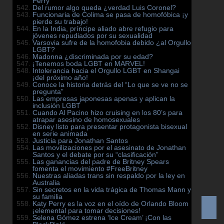
Perry
Del rumor algo queda ¿verdad Luis Coronel?
Funcionaria de Colima se pasa de homofóbica ¡y
pierde su trabajo!
En la India, príncipe aliado abre refugio para
jóvenes repudiados por su sexualidad
Varsovia sufre de la homofobia debido ¿al Orgullo
LGBT?
Madonna ¿discriminada por su edad?
¡Tenemos boda LGBT en MARVEL!
Intolerancia hacia el Orgullo LGBT en Shangai
¡del próximo año!
Conoce la historia detrás del “Lo que se ve no se
pregunta”
Las empresas japonesas apenas y aplican la
inclusión LGBT
Cuando Al Pacino hizo cruising en los 80’s para
atrapar asesino de homosexuales
Disney listo para presentar protagonista bisexual
en serie animada
Justicia para Jonathan Santos
Las movilizaciones por el asesinato de Jonathan
Santos y el debate por su “clasificación”
Las ganancias del padre de Britney Spears
fomenta el movimiento #FreeBritney
Nuestras aliadas trans sin respaldo por la ley en
Australia
Sin secretos en la vida trágica de Thomas Mann y
su familia
Katy Perry es la voz en el oído de Orlando Bloom
¡elemental para tomar decisiones!
Selena Gómez estrena ‘Ice Cream’ ¡Con las