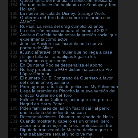
Queda fuera del mundial la selección mexicana
Por qué todos están hablando de Zendaya y Tom
Holland
La nueva película de Disney: Strange World
Guillermo del Toro habla sobre lo ocurrido con
AMACC
RuPaul, La reina del drag cumplió 62 años
La selección mexicana para el mundial 2022
Andrew Garfield habla sobre la presión social que
experimenta como actor
Jennifer Aniston luce increíble en la nueva
portada de Allure
#JusticiaParaAri otra mujer que no llega a casa
¡El que faltaba! Tamaulipas legaliza los
matrimonios igualitarios
En Quintana Roo se despenaliza el aborto
No hay pruebas: la FGR dictamina caso de Pío
López Obrador
El número 31: El Congreso de Guerrero a favor
del matrimonio igualitario
Para agregar a tu lista de películas: My Policeman
Llega la premier de Pinocho la nueva versión del
director Guillermo del Toro
Fallece Robbie Coltrane, actor que interpreta a
Hagrid en Harry Potter
Piden familiares de ladrón ‘’sacrificar’’ al perro
que lo atacó defendiendo su casa
Recomendaciones: Dhamer, mini serie de Netlix
Cuando mostrar tu cabello es un crimen, pero
asesinar a una mujer no lo es: protestas en Irán
Diputada transexual de Morena declara que es
una trabajadora sexual y no lo ve mal