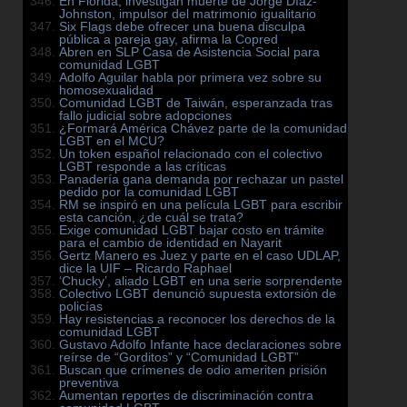
En Florida, investigan muerte de Jorge Díaz-
Johnston, impulsor del matrimonio igualitario
Six Flags debe ofrecer una buena disculpa
pública a pareja gay, afirma la Copred
Abren en SLP Casa de Asistencia Social para
comunidad LGBT
Adolfo Aguilar habla por primera vez sobre su
homosexualidad
Comunidad LGBT de Taiwán, esperanzada tras
fallo judicial sobre adopciones
¿Formará América Chávez parte de la comunidad
LGBT en el MCU?
Un token español relacionado con el colectivo
LGBT responde a las críticas
Panadería gana demanda por rechazar un pastel
pedido por la comunidad LGBT
RM se inspiró en una película LGBT para escribir
esta canción, ¿de cuál se trata?
Exige comunidad LGBT bajar costo en trámite
para el cambio de identidad en Nayarit
Gertz Manero es Juez y parte en el caso UDLAP,
dice la UIF – Ricardo Raphael
‘Chucky’, aliado LGBT en una serie sorprendente
Colectivo LGBT denunció supuesta extorsión de
policías
Hay resistencias a reconocer los derechos de la
comunidad LGBT
Gustavo Adolfo Infante hace declaraciones sobre
reírse de “Gorditos” y “Comunidad LGBT”
Buscan que crímenes de odio ameriten prisión
preventiva
Aumentan reportes de discriminación contra