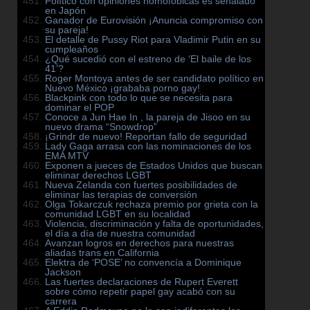
Político con opiniones homofóbicas es señalado
en Japón
Ganador de Eurovisión ¡Anuncia compromiso con
su pareja!
El detalle de Pussy Riot para Vladimir Putin en su
cumpleaños
¿Qué sucedió con el estreno de ‘El baile de los
41’?
Roger Montoya antes de ser candidato político en
Nuevo México ¡grababa porno gay!
Blackpink con todo lo que se necesita para
dominar el POP
Conoce a Jun Hae In , la pareja de Jisoo en su
nuevo drama “Snowdrop”
¡Grindr de nuevo! Reportan fallo de seguridad
Lady Gaga arrasa con las nominaciones de los
EMA MTV
Exponen a jueces de Estados Unidos que buscan
eliminar derechos LGBT
Nueva Zelanda con fuertes posibilidades de
eliminar las terapias de conversión
Olga Tokarczuk rechaza premio por grieta con la
comunidad LGBT en su localidad
Violencia, discriminación y falta de oportunidades,
el día a día de nuestra comunidad
Avanzan logros en derechos para nuestras
aliadas trans en California
Elektra de ‘POSE’ no convencía a Dominique
Jackson
Las fuertes declaraciones de Rupert Everett
sobre cómo repetir papel gay acabó con su
carrera