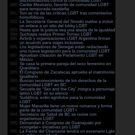
discriminatorios contra la comunidad LGBT
Caribe Mexicano, favorito de comunidad LGBT
para temporada navideña
Yuri se ríe de las críticas LGBT tras comentarios
homofóbicos
La Secretaría General del Sínodo vuelve a incluir
un enlace a un sitio del lobby LGBT
Hasta que la justicia sea una aliada de la igualdad
Suchiapa realiza Primer Torneo LGBT
Airbnb y organizaciones LGBT Argentina firman
un acuerdo para viajes inclusivos
Los legisladores de Senegal están redactando
una nueva legislación para la comunidad LGBT
Aprueban creación de Parlamento LGBT en
México
Se casa la primera pareja del sexo femenino en
Querétaro
El Congreso de Zacatecas aprueba el matrimonio
igualitario
Buscan reconocimiento de los derechos de la
comunidad LGBT en BC
Secuela de “Sex and the City” integra a personaje
latino LGBT en su elenco
Sudáfrica, exilio agridulce para la comunidad
LGBT
Mujer Maravilla tiene un nuevo romance y forma
parte de la comunidad LGBT+
Secretario de Salud de BC se reúne con
organismos LGBT
Demandan a Congreso de Guanajuato por
«congelar» iniciativas pro LGBT
La Fiesta del Chamamé tendrá un escenario Lgbt