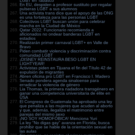
LGBT en Tabasco
En EU, despiden a profesor sustituto por regalar
pulseras LGBT a sus alumnos
Una activista trans dice que el apoyo de las ONG
es una fortaleza para las personas LGBT
Colectivos LGBT buscan unión para celebrar
marcha en la Ciudad de México
Qatar 2022: Funcionario recomienda a
aficionados no ondear banderas LGBT en
estadios
Realizarán primer carnaval LGBT+ en Valle de
Bravo
Piden combatir violencia y discriminación contra
comunidad LGBT
¡DISNEY REINSTAURA BESO LGBT EN
LIGHTYEAR!
Activistas piden en Tijuana el fin del Título 42 de
expulsión de migrantes
Abren oficina pro LGBT en Francisco I. Madero
Senado pondera agenda sinaloense para
erradicar la violencia de género
Lia Thomas, la primera nadadora transgénero en
ganar una competencia universitaria de élite en
USA
El Congreso de Guatemala ha aprobado una ley
que penaliza a las mujeres que acuden al aborto
y que, además, ilegaliza el matrimonio entre
parejas del mismo sexo
¡NO SOY HOMOFÓBICA! Menciona Yuri
La ley “No digas gay” avanza en Florida; busca
prohibir que se hable de la orientación sexual en
las aulas