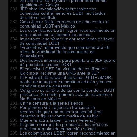
Sin amparo, se registra el primer matrimonio
igualitario en Celaya
JEP abre investigación sobre violencias
cometidas contra menores LGBT reclutados
durante el conflicto
Caso Junior Nieto: crímenes de odio contra la
comunidad LGBT en México
Los colombianos LGBT logran reconocimiento en
una ciudad con un legado de abusos
Importante que Veracruz apruebe leyes en favor
de comunidad LGBT
“Presentes”, el proyecto que conmemorará 40
años de visibilidad de la comunidad en
Guadalajara
Dos nuevos informes para pedirle a la JEP que le
dé prioridad a casos LGBT
El colectivo LGBT fue víctima del conflicto en
Colombia, reclama una ONG ante la JEP
El Festival Internacional de Cine LGBT+ AMOR
acaba de inaugurar su séptima edición y busca
candidaturas de cineastas
Congreso se pintará de luz con la bandera LGBT
¡Histórico! Se emite primera acta de nacimiento
No Binaria en México
China censura a la serie Friends
Por primera vez, la justicia francesa ha
reconocido que una mujer transexual tiene
derecho a figurar como madre de su hijo.
Muere la actriz Isabel Torres (‘Veneno’)
El gobierno israelí ha prohibido a los médicos
practicar terapias de conversión sexual
Los colombianos LGBT logran reconocimiento en