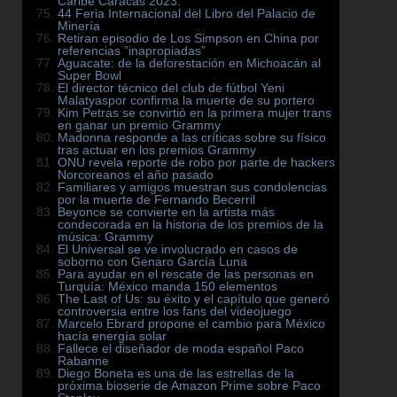
Caribe Caracas 2023.
44 Feria Internacional del Libro del Palacio de
Minería
Retiran episodio de Los Simpson en China por
referencias ”inapropiadas”
Aguacate: de la deforestación en Michoacán al
Super Bowl
El director técnico del club de fútbol Yeni
Malatyaspor confirma la muerte de su portero
Kim Petras se convirtió en la primera mujer trans
en ganar un premio Grammy
Madonna responde a las críticas sobre su físico
tras actuar en los premios Grammy
ONU revela reporte de robo por parte de hackers
Norcoreanos el año pasado
Familiares y amigos muestran sus condolencias
por la muerte de Fernando Becerril
Beyonce se convierte en la artista más
condecorada en la historia de los premios de la
música: Grammy
El Universal se ve involucrado en casos de
soborno con Genaro García Luna
Para ayudar en el rescate de las personas en
Turquía: México manda 150 elementos
The Last of Us: su éxito y el capítulo que generó
controversia entre los fans del videojuego
Marcelo Ebrard propone el cambio para México
hacía energía solar
Fallece el diseñador de moda español Paco
Rabanne
Diego Boneta es una de las estrellas de la
próxima bioserie de Amazon Prime sobre Paco