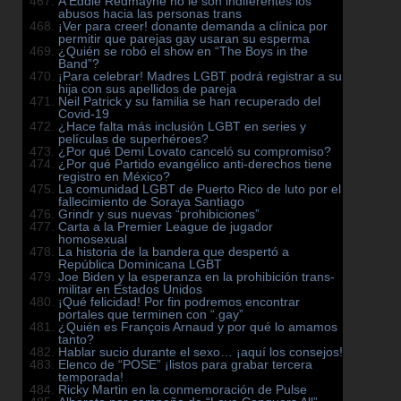
A Eddie Redmayne no le son indiferentes los
abusos hacia las personas trans
¡Ver para creer! donante demanda a clínica por
permitir que parejas gay usaran su esperma
¿Quién se robó el show en “The Boys in the
Band”?
¡Para celebrar! Madres LGBT podrá registrar a su
hija con sus apellidos de pareja
Neil Patrick y su familia se han recuperado del
Covid-19
¿Hace falta más inclusión LGBT en series y
películas de superhéroes?
¿Por qué Demi Lovato canceló su compromiso?
¿Por qué Partido evangélico anti-derechos tiene
registro en México?
La comunidad LGBT de Puerto Rico de luto por el
fallecimiento de Soraya Santiago
Grindr y sus nuevas “prohibiciones”
Carta a la Premier League de jugador
homosexual
La historia de la bandera que despertó a
República Dominicana LGBT
Joe Biden y la esperanza en la prohibición trans-
militar en Estados Unidos
¡Qué felicidad! Por fin podremos encontrar
portales que terminen con “.gay”
¿Quién es François Arnaud y por qué lo amamos
tanto?
Hablar sucio durante el sexo… ¡aquí los consejos!
Elenco de “POSE” ¡listos para grabar tercera
temporada!
Ricky Martin en la conmemoración de Pulse