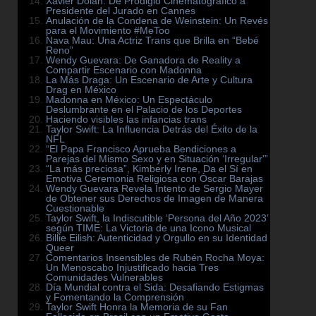
Xavier Dolan: De Prodigio Cinematográfico a
Presidente del Jurado en Cannes
Anulación de la Condena de Weinstein: Un Revés
para el Movimiento #MeToo
Nava Mau: Una Actriz Trans que Brilla en “Bebé
Reno”
Wendy Guevara: De Ganadora de Reality a
Compartir Escenario con Madonna
La Más Draga: Un Escenario de Arte y Cultura
Drag en México
Madonna en México: Un Espectáculo
Deslumbrante en el Palacio de los Deportes
Haciendo visibles las infancias trans
Taylor Swift: La Influencia Detrás del Éxito de la
NFL
“El Papa Francisco Aprueba Bendiciones a
Parejas del Mismo Sexo y en Situación ‘Irregular'”
“La más preciosa”, Kimberly Irene, Da el Sí en
Emotiva Ceremonia Religiosa con Óscar Barajas
Wendy Guevara Revela Intento de Sergio Mayer
de Obtener sus Derechos de Imagen de Manera
Cuestionable
Taylor Swift, la Indiscutible ‘Persona del Año 2023’
según TIME: La Victoria de una Icono Musical
Billie Eilish: Autenticidad y Orgullo en su Identidad
Queer
Comentarios Insensibles de Rubén Rocha Moya:
Un Menoscabo Injustificado hacia Tres
Comunidades Vulnerables
Día Mundial contra el Sida: Desafiando Estigmas
y Fomentando la Comprensión
Taylor Swift Honra la Memoria de su Fan