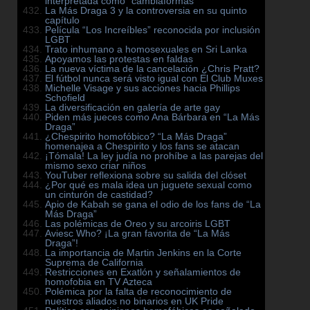
interpretada como “cambiaformas”
La Más Draga 3 y la controversia en su quinto
capítulo
Película “Los Increíbles” reconocida por inclusión
LGBT
Trato inhumano a homosexuales en Sri Lanka
Apoyamos las protestas en faldas
La nueva víctima de la cancelación ¿Chris Pratt?
El fútbol nunca será visto igual con El Club Muxes
Michelle Visage y sus acciones hacia Phillips
Schofield
La diversificación en galería de arte gay
Piden más jueces como Ana Bárbara en “La Más
Draga”
¿Chespirito homofóbico? “La Más Draga”
homenajea a Chespirito y los fans se atacan
¡Tómala! La ley judía no prohíbe a las parejas del
mismo sexo criar niños
YouTuber reflexiona sobre su salida del clóset
¿Por qué es mala idea un juguete sexual como
un cinturón de castidad?
Apio de Kabah se gana el odio de los fans de “La
Más Draga”
Las polémicas de Oreo y su arcoiris LGBT
Aviesc Who? ¡La gran favorita de “La Más
Draga”!
La importancia de Martin Jenkins en la Corte
Suprema de California
Restricciones en Exatlón y señalamientos de
homofobia en TV Azteca
Polémica por la falta de reconocimiento de
nuestros aliados no binarios en UK Pride