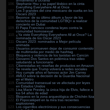
armamento a Ucrania
Stephanie Hsu y su papel lésbico en la cinta
Everything Everywhere All at Once
Los 3 grandes del cine mexicano de vuelta en los
Oscars 2023
Beyonce: de su último álbum a favor de los
derechos de la comunidad LGTBQ+ a realizar
concierto en Dubai
El Papa Francisco condena leyes contra la
comunidad homosexual
¿Ya viste Everything Everywhere All at Once? La
nominada de los Oscar 2023
Oscars 2023: nominados a Mejor película
animada
Usuarios promueven dejar de consumir contenido
de multimedia por medio de hashtag
Bloqueos y violencia de los taxistas en Cancún
Giovanni Dos Santos en polémica tras video
saludando a funcionario
Ciberestafas en reseñas de productos en Amazon
Se revela que Trump volverá a redes sociales
Hoy cumple años el famoso actor Jim Carrey
AMLO sobre la decisión de la Guardia Nacional
en el Metro
Comunidad transexual se ve afectada por leyes
en Estados Unidos
Lisa Marie Presley, la única hija de Elvis, fallece a
los 54 años de edad
Bloqueos en la zona arqueológica de Chichén Itza
El Popocatépetl en la mira tras recientes
explosiones
Los cigarrillos electrónicos y sus consecuencias