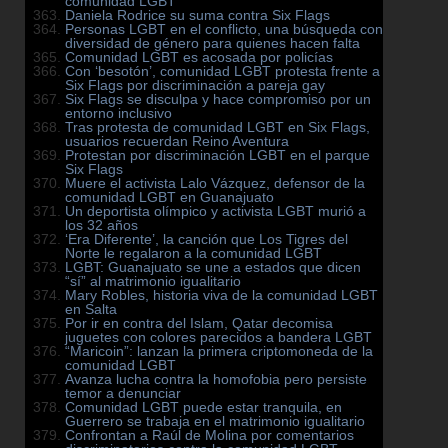
comunidad LGBT
Daniela Rodrice su suma contra Six Flags
Personas LGBT en el conflicto, una búsqueda con
diversidad de género para quienes hacen falta
Comunidad LGBT es acosada por policías
Con ‘besotón’, comunidad LGBT protesta frente a
Six Flags por discriminación a pareja gay
Six Flags se disculpa y hace compromiso por un
entorno inclusivo
Tras protesta de comunidad LGBT en Six Flags,
usuarios recuerdan Reino Aventura
Protestan por discriminación LGBT en el parque
Six Flags
Muere el activista Lalo Vázquez, defensor de la
comunidad LGBT en Guanajuato
Un deportista olímpico y activista LGBT murió a
los 32 años
‘Era Diferente’, la canción que Los Tigres del
Norte le regalaron a la comunidad LGBT
LGBT: Guanajuato se une a estados que dicen
“sí” al matrimonio igualitario
Mary Robles, historia viva de la comunidad LGBT
en Salta
Por ir en contra del Islam, Qatar decomisa
juguetes con colores parecidos a bandera LGBT
“Maricoin”: lanzan la primera criptomoneda de la
comunidad LGBT
Avanza lucha contra la homofobia pero persiste
temor a denunciar
Comunidad LGBT puede estar tranquila, en
Guerrero se trabaja en el matrimonio igualitario
Confrontan a Raúl de Molina por comentarios