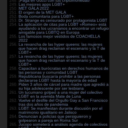
¡Paga en Gucci con tus criptomonedas!
Las mejores apps LGBT+
MET GALA 2022
El origen de la MET GALA
Boda comunitaria para LGBT+
Dr. Strange es censurado por protagonista LGBT
La aplicación de citas para LGBT «Romeo» está
ayudando a los ucranianos a encontrar un refugio
amigable para LGBTQ en Europa
Los famosos mejor vestidos de COACHELLA
2022
La revancha de las hyper queens: las mujeres
que hacen drag reclaman el escenario y la T de
LGBT+
La revancha de las hyper queens: las mujeres
que hacen drag reclaman el escenario y la T de
LGBT+
Capacitan a burócratas en derechos humanos de
las personas y comunidad LGBT
Republicana buscaría prohibir a las personas
declararse LGBT hasta la mayoría de edad
Piden 3 años de cárcel para madre que agredió a
su hija adolescente por ser lesbiana
Un tucumano golpeó a una mujer del colectivo
LGBT en la avenida Mate de Luna
Vuelve el desfile del Orgullo Gay a San Francisco
tras dos años de pandemia
LGBT: Se manifiestan durante discusión por el
matrimonio igualitario en Jalisco
Denuncian a policías que persiguieron y
golpearon a pareja en Roma Sur
Jucopo someterá a análisis agenda de colectivos