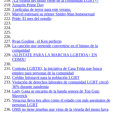
¿La viruela del mono viene de la comunidad LGBT+?
Amazón Prime Day
3 películas de terror para este verano.
Marvel estrenará su primer Spider-Man homosexual
Pride: El mes del orgullo
Ryan Gosling , el Ken perfecto
La canción que pretende convertirse en el himno de la
comunidad
¡ALÍSTATE PARA LA MARCHA LGBTIQA+ EN
CDMX!
Contrata LGBTIQ, la iniciativa de Casa Frida que busca
empleo para personas de la comunidad
Crédito Infonavit para la población LGBT
Violación de derechos laborales de comunidad LGBT creció
36% durante pandemia
Lady Gaga se encarga de la banda sonora de Top Gun:
Maverick
Veracruz lleva tres años como el estado con más asesinatos de
personas LGBT
OMS no tiene pruebas que virus de la viruela del mono haya