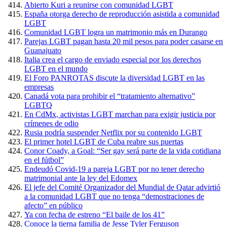
Abierto Kuri a reunirse con comunidad LGBT
España otorga derecho de reproducción asistida a comunidad
LGBT
Comunidad LGBT logra un matrimonio más en Durango
Parejas LGBT pagan hasta 20 mil pesos para poder casarse en
Guanajuato
Italia crea el cargo de enviado especial por los derechos
LGBT en el mundo
El Foro PANROTAS discute la diversidad LGBT en las
empresas
Canadá vota para prohibir el “tratamiento alternativo”
LGBTQ
En CdMx, activistas LGBT marchan para exigir justicia por
crímenes de odio
Rusia podría suspender Netflix por su contenido LGBT
El primer hotel LGBT de Cuba reabre sus puertas
Conor Coady, a Goal: “Ser gay será parte de la vida cotidiana
en el fútbol”
Endeudó Covid-19 a pareja LGBT por no tener derecho
matrimonial ante la ley del Edomex
El jefe del Comité Organizador del Mundial de Qatar advirtió
a la comunidad LGBT que no tenga “demostraciones de
afecto” en público
Ya con fecha de estreno “El baile de los 41”
Conoce la tierna familia de Jesse Tyler Ferguson