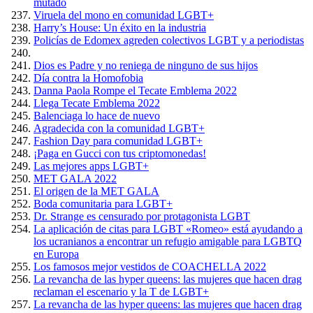
mutado
Viruela del mono en comunidad LGBT+
Harry’s House: Un éxito en la industria
Policías de Edomex agreden colectivos LGBT y a periodistas
Dios es Padre y no reniega de ninguno de sus hijos
Día contra la Homofobia
Danna Paola Rompe el Tecate Emblema 2022
Llega Tecate Emblema 2022
Balenciaga lo hace de nuevo
Agradecida con la comunidad LGBT+
Fashion Day para comunidad LGBT+
¡Paga en Gucci con tus criptomonedas!
Las mejores apps LGBT+
MET GALA 2022
El origen de la MET GALA
Boda comunitaria para LGBT+
Dr. Strange es censurado por protagonista LGBT
La aplicación de citas para LGBT «Romeo» está ayudando a
los ucranianos a encontrar un refugio amigable para LGBTQ
en Europa
Los famosos mejor vestidos de COACHELLA 2022
La revancha de las hyper queens: las mujeres que hacen drag
reclaman el escenario y la T de LGBT+
La revancha de las hyper queens: las mujeres que hacen drag