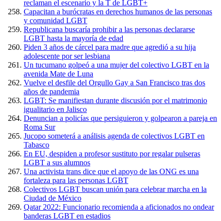
reclaman el escenario y la T de LGBT+
Capacitan a burócratas en derechos humanos de las personas
y comunidad LGBT
Republicana buscaría prohibir a las personas declararse
LGBT hasta la mayoría de edad
Piden 3 años de cárcel para madre que agredió a su hija
adolescente por ser lesbiana
Un tucumano golpeó a una mujer del colectivo LGBT en la
avenida Mate de Luna
Vuelve el desfile del Orgullo Gay a San Francisco tras dos
años de pandemia
LGBT: Se manifiestan durante discusión por el matrimonio
igualitario en Jalisco
Denuncian a policías que persiguieron y golpearon a pareja en
Roma Sur
Jucopo someterá a análisis agenda de colectivos LGBT en
Tabasco
En EU, despiden a profesor sustituto por regalar pulseras
LGBT a sus alumnos
Una activista trans dice que el apoyo de las ONG es una
fortaleza para las personas LGBT
Colectivos LGBT buscan unión para celebrar marcha en la
Ciudad de México
Qatar 2022: Funcionario recomienda a aficionados no ondear
banderas LGBT en estadios