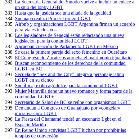
La Secretaría General del Sínodo vuelve a incluir un enlace a
un sitio del lobby LGBT
Hasta que la justicia sea una aliada de la igualdad
Suchiapa realiza Primer Torneo LGBT
Airbnb y organizaciones LGBT Argentina firman un acuerdo
para viajes inclusivos
Los legisladores de Senegal están redactando una nueva
legislación para la comunidad LGBT
Aprueban creación de Parlamento LGBT en México
Se casa la primera pareja del sexo femenino en Querétaro
El Congreso de Zacatecas aprueba el matrimonio igualitario
Buscan reconocimiento de los derechos de la comunidad
LGBT en BC
Secuela de “Sex and the City” integra a personaje latino
LGBT en su elenco
Sudáfrica, exilio agridulce para la comunidad LGBT
Mujer Maravilla tiene un nuevo romance y forma parte de la
comunidad LGBT+
Secretario de Salud de BC se reúne con organismos LGBT
Demandan a Congreso de Guanajuato por «congelar»
iniciativas pro LGBT
La Fiesta del Chamamé tendrá un escenario Lgbt en el
Espacio Mariño
En Reino Unido activistas LGBT luchan por prohibir las
terapias de conversión