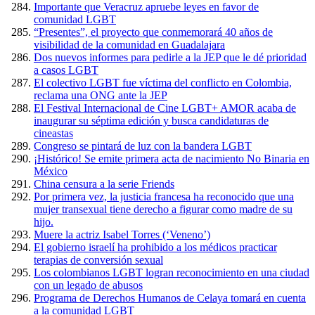
Importante que Veracruz apruebe leyes en favor de
comunidad LGBT
“Presentes”, el proyecto que conmemorará 40 años de
visibilidad de la comunidad en Guadalajara
Dos nuevos informes para pedirle a la JEP que le dé prioridad
a casos LGBT
El colectivo LGBT fue víctima del conflicto en Colombia,
reclama una ONG ante la JEP
El Festival Internacional de Cine LGBT+ AMOR acaba de
inaugurar su séptima edición y busca candidaturas de
cineastas
Congreso se pintará de luz con la bandera LGBT
¡Histórico! Se emite primera acta de nacimiento No Binaria en
México
China censura a la serie Friends
Por primera vez, la justicia francesa ha reconocido que una
mujer transexual tiene derecho a figurar como madre de su
hijo.
Muere la actriz Isabel Torres (‘Veneno’)
El gobierno israelí ha prohibido a los médicos practicar
terapias de conversión sexual
Los colombianos LGBT logran reconocimiento en una ciudad
con un legado de abusos
Programa de Derechos Humanos de Celaya tomará en cuenta
a la comunidad LGBT