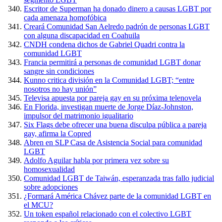
Escritor de Superman ha donado dinero a causas LGBT por
cada amenaza homofóbica
Creará Comunidad San Aelredo padrón de personas LGBT
con alguna discapacidad en Coahuila
CNDH condena dichos de Gabriel Quadri contra la
comunidad LGBT
Francia permitirá a personas de comunidad LGBT donar
sangre sin condiciones
Kunno critica división en la Comunidad LGBT; “entre
nosotros no hay unión”
Televisa apuesta por pareja gay en su próxima telenovela
En Florida, investigan muerte de Jorge Díaz-Johnston,
impulsor del matrimonio igualitario
Six Flags debe ofrecer una buena disculpa pública a pareja
gay, afirma la Copred
Abren en SLP Casa de Asistencia Social para comunidad
LGBT
Adolfo Aguilar habla por primera vez sobre su
homosexualidad
Comunidad LGBT de Taiwán, esperanzada tras fallo judicial
sobre adopciones
¿Formará América Chávez parte de la comunidad LGBT en
el MCU?
Un token español relacionado con el colectivo LGBT