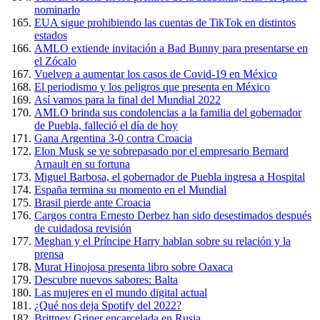
nominarlo
EUA sigue prohibiendo las cuentas de TikTok en distintos
estados
AMLO extiende invitación a Bad Bunny para presentarse en
el Zócalo
Vuelven a aumentar los casos de Covid-19 en México
El periodismo y los peligros que presenta en México
Así vamos para la final del Mundial 2022
AMLO brinda sus condolencias a la familia del gobernador
de Puebla, falleció el día de hoy
Gana Argentina 3-0 contra Croacia
Elon Musk se ve sobrepasado por el empresario Bernard
Arnault en su fortuna
Miguel Barbosa, el gobernador de Puebla ingresa a Hospital
España termina su momento en el Mundial
Brasil pierde ante Croacia
Cargos contra Ernesto Derbez han sido desestimados después
de cuidadosa revisión
Meghan y el Príncipe Harry hablan sobre su relación y la
prensa
Murat Hinojosa presenta libro sobre Oaxaca
Descubre nuevos sabores: Balta
Las mujeres en el mundo digital actual
¿Qué nos deja Spotify del 2022?
Brittney Griner encarcelada en Rusia