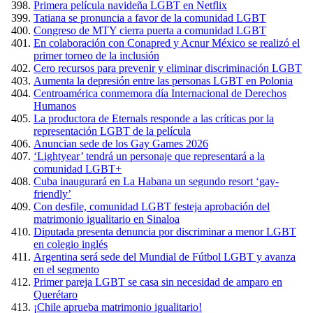
Primera película navideña LGBT en Netflix
Tatiana se pronuncia a favor de la comunidad LGBT
Congreso de MTY cierra puerta a comunidad LGBT
En colaboración con Conapred y Acnur México se realizó el
primer torneo de la inclusión
Cero recursos para prevenir y eliminar discriminación LGBT
Aumenta la depresión entre las personas LGBT en Polonia
Centroamérica conmemora día Internacional de Derechos
Humanos
La productora de Eternals responde a las críticas por la
representación LGBT de la película
Anuncian sede de los Gay Games 2026
‘Lightyear’ tendrá un personaje que representará a la
comunidad LGBT+
Cuba inaugurará en La Habana un segundo resort ‘gay-
friendly’
Con desfile, comunidad LGBT festeja aprobación del
matrimonio igualitario en Sinaloa
Diputada presenta denuncia por discriminar a menor LGBT
en colegio inglés
Argentina será sede del Mundial de Fútbol LGBT y avanza
en el segmento
Primer pareja LGBT se casa sin necesidad de amparo en
Querétaro
¡Chile aprueba matrimonio igualitario!