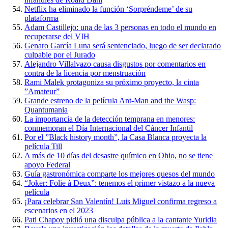
Netflix ha eliminado la función ‘Sorpréndeme’ de su
plataforma
Adam Castillejo: una de las 3 personas en todo el mundo en
recuperarse del VIH
Genaro García Luna será sentenciado, luego de ser declarado
culpable por el Jurado
Alejandro Villalvazo causa disgustos por comentarios en
contra de la licencia por menstruación
Rami Malek protagoniza su próximo proyecto, la cinta
”Amateur”
Grande estreno de la película Ant-Man and the Wasp:
Quantumania
La importancia de la detección temprana en menores:
conmemoran el Día Internacional del Cáncer Infantil
Por el ”Black history month”, la Casa Blanca proyecta la
película Till
A más de 10 días del desastre químico en Ohio, no se tiene
apoyo Federal
Guía gastronómica comparte los mejores quesos del mundo
“Joker: Folie à Deux”: tenemos el primer vistazo a la nueva
película
¡Para celebrar San Valentín! Luis Miguel confirma regreso a
escenarios en el 2023
Pati Chapoy pidió una disculpa pública a la cantante Yuridia