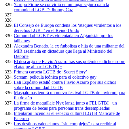
‘Grupo Firme se convirtió en un lugar seguro para la
comunidad LGBT’: Jhonny Caz
El Consejo de Europa condena los ‘ataques virulentos a los
derechos LGBT’ en el Reino Unido
Comunidad LGBT es violentada en Afganistán por los
talibanes
Alexandra Benado, la ex futbolista e hija de una militante del
MIR asesinada en dictadura que llega al Ministerio del
Deporte
El descargo de Flavio Azzaro tras sus polémicos dichos sobre
el ataque al bar LGBTIQ+
Primera carpeta LGTB de ‘Secret Story’
Scream: película icónica para el colectivo gay
Lali Espósito estalló contra Flavio Azarro por sus dichos
sobre la comunidad LGTB
Maspalomas tendrá un nuevo festival LGTB de invierno para
fin de año
La firma de maquillaje Nyx lanza junto a FELGTBI+ un
programa de becas para personas trans desempleadas
Intentaron incendiar el espacio cultural LGTB Maricafé de
Palermo
Los destinos valencianos, “sin complejos” para recibir al
segmento LGBT