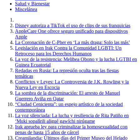
Salud y Bienestar
Miscelánea
Disney autoriza a TikTok el uso de clips de sus franquicias
AppleCare One ofrece seguro unificado para dispositivos
Apple
La Coronación de C-Pher en ‘La más draga: Solo las más’
Legislación en Irak Contra la Comunidad LGBTI: Un
Retroceso para los Derechos Humanos
La voz de la resistencia: Melibea Obono y la lucha LGTBI en
Guinea Ecuatorial
Redadas en Rusia: La represión oculta tras las fiestas
temáticas
Conflictos y Leyes: La Controversia de J.K. Rowling y la
Nueva Ley en Escocia
La sombra de la discriminación: El arresto de Manuel
Guerrero Aviña en Qatar
“Ciudad Cenicienta”: un espejo artístico de la sociedad
contemporánea
La voz silenciada: La lucha y resiliencia de Rita Patiño en
‘Muki sopalírili aligué gawíchi nirúgame
Irak aprueba ley para criminalizar la homosexualidad con
penas de hasta 15 años de cárcel
Creamilandia: Últimos días del Primer Museo del Helado