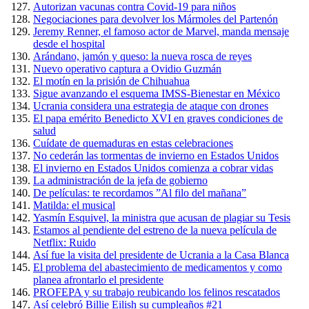
Autorizan vacunas contra Covid-19 para niños
Negociaciones para devolver los Mármoles del Partenón
Jeremy Renner, el famoso actor de Marvel, manda mensaje
desde el hospital
Arándano, jamón y queso: la nueva rosca de reyes
Nuevo operativo captura a Ovidio Guzmán
El motín en la prisión de Chihuahua
Sigue avanzando el esquema IMSS-Bienestar en México
Ucrania considera una estrategia de ataque con drones
El papa emérito Benedicto XVI en graves condiciones de
salud
Cuídate de quemaduras en estas celebraciones
No cederán las tormentas de invierno en Estados Unidos
El invierno en Estados Unidos comienza a cobrar vidas
La administración de la jefa de gobierno
De películas: te recordamos ”Al filo del mañana”
Matilda: el musical
Yasmín Esquivel, la ministra que acusan de plagiar su Tesis
Estamos al pendiente del estreno de la nueva película de
Netflix: Ruido
Así fue la visita del presidente de Ucrania a la Casa Blanca
El problema del abastecimiento de medicamentos y como
planea afrontarlo el presidente
PROFEPA y su trabajo reubicando los felinos rescatados
Así celebró Billie Eilish su cumpleaños #21