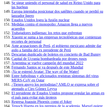
Se sigue uniendo el personal de salud en Reino Unido para
las huelgas
Europa intentaba posicionar dos satélites cuando se perdió su
lanzador ligero
Estados Unidos logra la fusión nuclear
Medidas contra el monopolio: Amazon llega a nuevos
acuerdos
Trabajadores indígenas: los retos que enfrentan
Xiaomi se suma a las empresas tecnológicas que comienzan
recortes de personal
Ante acusaciones de Perú, el gobierno mexicano admite dar
asilo a familia del ex presidente de Perú
Descartan duplicado de boletos en concierto de Bad Bunny
Capital de Ucrania bombardeada por drones rusos
Argentina se vuelve campeón del mundial 2022
Fernando Santos se va después de este Mundial
¡Ya se estrenó Avatar: The way of the Water!
Entre futbolistas y aficionados registran síntomas del virus
MERS-CoV en Qatar
¿Tienen apoyo los periodistas? AMLO se expresa sobre el
atentado a Ciro Gómez Leyva
El presidente de Estados Unidos propone regular las armas en
el país para evitar más tiroteos
Regresa Joaquin Phoenix como el Joker
Tenoch Huerta en los premios de la academia, Marvel quiere