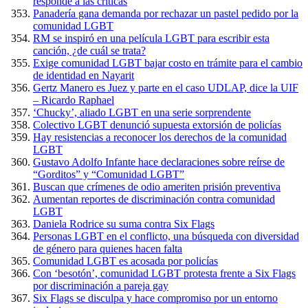
responde a las críticas
Panadería gana demanda por rechazar un pastel pedido por la
comunidad LGBT
RM se inspiró en una película LGBT para escribir esta
canción, ¿de cuál se trata?
Exige comunidad LGBT bajar costo en trámite para el cambio
de identidad en Nayarit
Gertz Manero es Juez y parte en el caso UDLAP, dice la UIF
– Ricardo Raphael
‘Chucky’, aliado LGBT en una serie sorprendente
Colectivo LGBT denunció supuesta extorsión de policías
Hay resistencias a reconocer los derechos de la comunidad
LGBT
Gustavo Adolfo Infante hace declaraciones sobre reírse de
“Gorditos” y “Comunidad LGBT”
Buscan que crímenes de odio ameriten prisión preventiva
Aumentan reportes de discriminación contra comunidad
LGBT
Daniela Rodrice su suma contra Six Flags
Personas LGBT en el conflicto, una búsqueda con diversidad
de género para quienes hacen falta
Comunidad LGBT es acosada por policías
Con ‘besotón’, comunidad LGBT protesta frente a Six Flags
por discriminación a pareja gay
Six Flags se disculpa y hace compromiso por un entorno