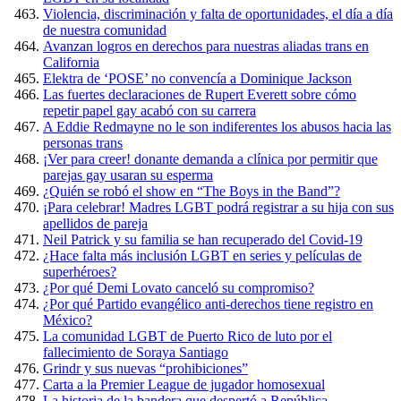
Violencia, discriminación y falta de oportunidades, el día a día
de nuestra comunidad
Avanzan logros en derechos para nuestras aliadas trans en
California
Elektra de ‘POSE’ no convencía a Dominique Jackson
Las fuertes declaraciones de Rupert Everett sobre cómo
repetir papel gay acabó con su carrera
A Eddie Redmayne no le son indiferentes los abusos hacia las
personas trans
¡Ver para creer! donante demanda a clínica por permitir que
parejas gay usaran su esperma
¿Quién se robó el show en “The Boys in the Band”?
¡Para celebrar! Madres LGBT podrá registrar a su hija con sus
apellidos de pareja
Neil Patrick y su familia se han recuperado del Covid-19
¿Hace falta más inclusión LGBT en series y películas de
superhéroes?
¿Por qué Demi Lovato canceló su compromiso?
¿Por qué Partido evangélico anti-derechos tiene registro en
México?
La comunidad LGBT de Puerto Rico de luto por el
fallecimiento de Soraya Santiago
Grindr y sus nuevas “prohibiciones”
Carta a la Premier League de jugador homosexual
La historia de la bandera que despertó a República