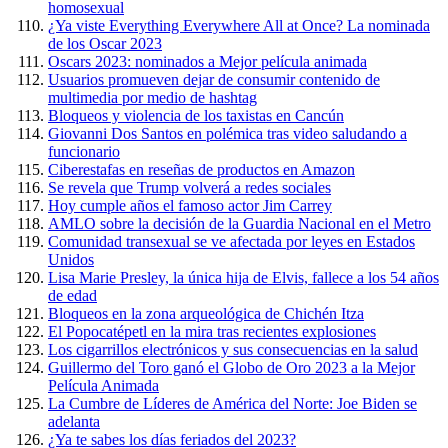
homosexual
¿Ya viste Everything Everywhere All at Once? La nominada
de los Oscar 2023
Oscars 2023: nominados a Mejor película animada
Usuarios promueven dejar de consumir contenido de
multimedia por medio de hashtag
Bloqueos y violencia de los taxistas en Cancún
Giovanni Dos Santos en polémica tras video saludando a
funcionario
Ciberestafas en reseñas de productos en Amazon
Se revela que Trump volverá a redes sociales
Hoy cumple años el famoso actor Jim Carrey
AMLO sobre la decisión de la Guardia Nacional en el Metro
Comunidad transexual se ve afectada por leyes en Estados
Unidos
Lisa Marie Presley, la única hija de Elvis, fallece a los 54 años
de edad
Bloqueos en la zona arqueológica de Chichén Itza
El Popocatépetl en la mira tras recientes explosiones
Los cigarrillos electrónicos y sus consecuencias en la salud
Guillermo del Toro ganó el Globo de Oro 2023 a la Mejor
Película Animada
La Cumbre de Líderes de América del Norte: Joe Biden se
adelanta
¿Ya te sabes los días feriados del 2023?