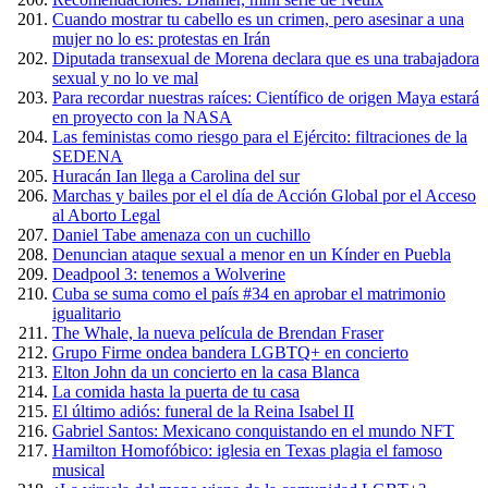
Cuando mostrar tu cabello es un crimen, pero asesinar a una
mujer no lo es: protestas en Irán
Diputada transexual de Morena declara que es una trabajadora
sexual y no lo ve mal
Para recordar nuestras raíces: Científico de origen Maya estará
en proyecto con la NASA
Las feministas como riesgo para el Ejército: filtraciones de la
SEDENA
Huracán Ian llega a Carolina del sur
Marchas y bailes por el el día de Acción Global por el Acceso
al Aborto Legal
Daniel Tabe amenaza con un cuchillo
Denuncian ataque sexual a menor en un Kínder en Puebla
Deadpool 3: tenemos a Wolverine
Cuba se suma como el país #34 en aprobar el matrimonio
igualitario
The Whale, la nueva película de Brendan Fraser
Grupo Firme ondea bandera LGBTQ+ en concierto
Elton John da un concierto en la casa Blanca
La comida hasta la puerta de tu casa
El último adiós: funeral de la Reina Isabel II
Gabriel Santos: Mexicano conquistando en el mundo NFT
Hamilton Homofóbico: iglesia en Texas plagia el famoso
musical