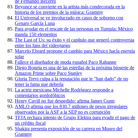
de Fernando Becerril
Beyonce se convierte en la artista más condecorada en la
historia de los premios de la música: Grammy
El Universal se ve involucrado en casos de soborno con
Genaro García Luna
Para ayudar en el rescate de las personas en Turquía: México
manda 150 elementos
The Last of Us: su éxito y el capítulo que generó controversia
entre los fans del videojuego
Marcelo Ebrard propone el cambio para México hacía energía
solar
Fallece el diseñador de moda español Paco Rabanne
Diego Boneta es una de las estrellas de la próxima bioserie de
Amazon Prime sobre Paco Stanley
Gloria Trevi culpa a la reputación que le ”han dado” de no
tener la fama que debería
La actriz mexicana Michelle Rodríguez responde a
comentarios gordofóbicos
Henry Cavill no fue despedido: afirma James Gunn
AMLO afirma que los 830.7 millones de pesos irregulares
observados por la ASF a la SEP no es corrupción
TFJA rechaza intento de Grupo Elektra para evadir el pago de
un crédito fiscal
Shakira presenta exposición de su carrera en Museo del
Grammy