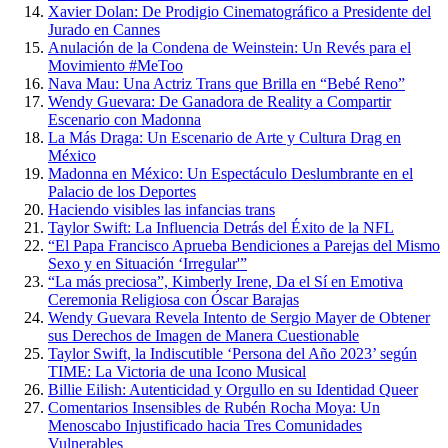
Xavier Dolan: De Prodigio Cinematográfico a Presidente del
Jurado en Cannes
Anulación de la Condena de Weinstein: Un Revés para el
Movimiento #MeToo
Nava Mau: Una Actriz Trans que Brilla en “Bebé Reno”
Wendy Guevara: De Ganadora de Reality a Compartir
Escenario con Madonna
La Más Draga: Un Escenario de Arte y Cultura Drag en
México
Madonna en México: Un Espectáculo Deslumbrante en el
Palacio de los Deportes
Haciendo visibles las infancias trans
Taylor Swift: La Influencia Detrás del Éxito de la NFL
“El Papa Francisco Aprueba Bendiciones a Parejas del Mismo
Sexo y en Situación ‘Irregular'”
“La más preciosa”, Kimberly Irene, Da el Sí en Emotiva
Ceremonia Religiosa con Óscar Barajas
Wendy Guevara Revela Intento de Sergio Mayer de Obtener
sus Derechos de Imagen de Manera Cuestionable
Taylor Swift, la Indiscutible ‘Persona del Año 2023’ según
TIME: La Victoria de una Icono Musical
Billie Eilish: Autenticidad y Orgullo en su Identidad Queer
Comentarios Insensibles de Rubén Rocha Moya: Un
Menoscabo Injustificado hacia Tres Comunidades
Vulnerables