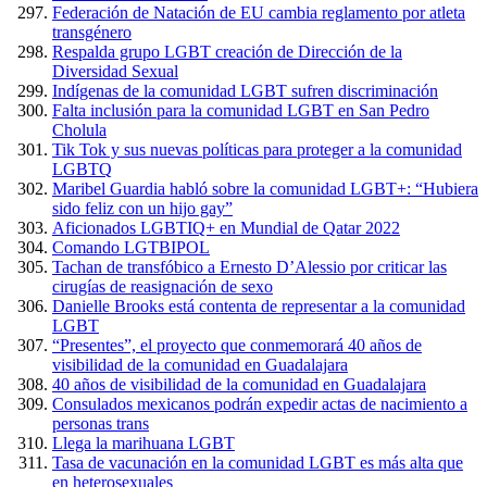
Federación de Natación de EU cambia reglamento por atleta
transgénero
Respalda grupo LGBT creación de Dirección de la
Diversidad Sexual
Indígenas de la comunidad LGBT sufren discriminación
Falta inclusión para la comunidad LGBT en San Pedro
Cholula
Tik Tok y sus nuevas políticas para proteger a la comunidad
LGBTQ
Maribel Guardia habló sobre la comunidad LGBT+: “Hubiera
sido feliz con un hijo gay”
Aficionados LGBTIQ+ en Mundial de Qatar 2022
Comando LGTBIPOL
Tachan de transfóbico a Ernesto D’Alessio por criticar las
cirugías de reasignación de sexo
Danielle Brooks está contenta de representar a la comunidad
LGBT
“Presentes”, el proyecto que conmemorará 40 años de
visibilidad de la comunidad en Guadalajara
40 años de visibilidad de la comunidad en Guadalajara
Consulados mexicanos podrán expedir actas de nacimiento a
personas trans
Llega la marihuana LGBT
Tasa de vacunación en la comunidad LGBT es más alta que
en heterosexuales