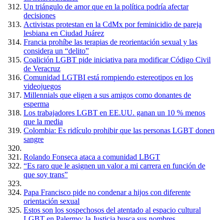
Un triángulo de amor que en la política podría afectar
decisiones
Activistas protestan en la CdMx por feminicidio de pareja
lesbiana en Ciudad Juárez
Francia prohíbe las terapias de reorientación sexual y las
considera un “delito”
Coalición LGBT pide iniciativa para modificar Código Civil
de Veracruz
Comunidad LGTBI está rompiendo estereotipos en los
videojuegos
Millennials que eligen a sus amigos como donantes de
esperma
Los trabajadores LGBT en EE.UU. ganan un 10 % menos
que la media
Colombia: Es ridículo prohibir que las personas LGBT donen
sangre
Rolando Fonseca ataca a comunidad LBGT
“Es raro que le asignen un valor a mi carrera en función de
que soy trans”
Papa Francisco pide no condenar a hijos con diferente
orientación sexual
Estos son los sospechosos del atentado al espacio cultural
LGBT en Palermo: la Justicia busca sus nombres