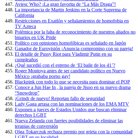
Aviesc Who? ¡La gran favorita de “La Más Draga”!
La importancia de Martin Jenkins en la Corte Suprema de
California
Restricciones en Exatlón y señalamientos de homofobia en
TV Azteca
Polémica por la falta de reconocimiento de nuestros aliados no
binarios en UK Pride
Político con opiniones homofóbicas es señalado en Japón
Ganador de Eurovisión ¡Anuncia compromiso con su pareja!
El detalle de Pussy Riot para Vladimir Putin en su
cumpleaños
¿Qué sucedió con el estreno de ‘El baile de los 41’?
Roger Montoya antes de ser candidato político en Nuevo
México ¡grababa porno gay!
Blackpink con todo lo que se necesita para dominar el POP
Conoce a Jun Hae In , la pareja de Jisoo en su nuevo drama
“Snowdrop”
¡Grindr de nuevo! Reportan fallo de seguridad
Lady Gaga arrasa con las nominaciones de los EMA MTV
Exponen a jueces de Estados Unidos que buscan eliminar
derechos LGBT
Nueva Zelanda con fuertes posibilidades de eliminar las
terapias de conversión
Olga Tokarczuk rechaza premio por grieta con la comunidad
LGBT en su localidad