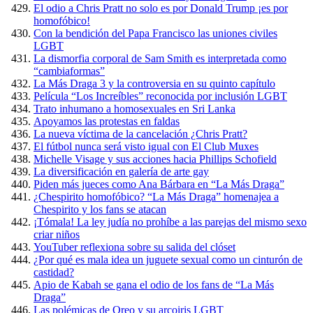
El odio a Chris Pratt no solo es por Donald Trump ¡es por
homofóbico!
Con la bendición del Papa Francisco las uniones civiles
LGBT
La dismorfia corporal de Sam Smith es interpretada como
“cambiaformas”
La Más Draga 3 y la controversia en su quinto capítulo
Película “Los Increíbles” reconocida por inclusión LGBT
Trato inhumano a homosexuales en Sri Lanka
Apoyamos las protestas en faldas
La nueva víctima de la cancelación ¿Chris Pratt?
El fútbol nunca será visto igual con El Club Muxes
Michelle Visage y sus acciones hacia Phillips Schofield
La diversificación en galería de arte gay
Piden más jueces como Ana Bárbara en “La Más Draga”
¿Chespirito homofóbico? “La Más Draga” homenajea a
Chespirito y los fans se atacan
¡Tómala! La ley judía no prohíbe a las parejas del mismo sexo
criar niños
YouTuber reflexiona sobre su salida del clóset
¿Por qué es mala idea un juguete sexual como un cinturón de
castidad?
Apio de Kabah se gana el odio de los fans de “La Más
Draga”
Las polémicas de Oreo y su arcoiris LGBT