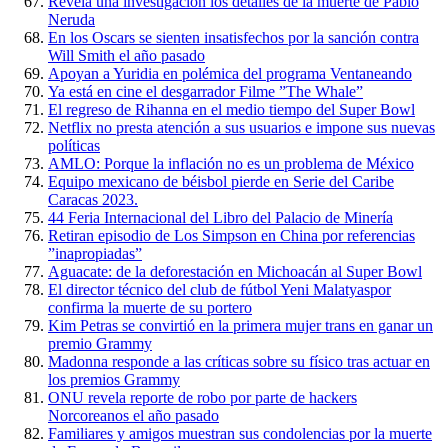
Revela una investigación los detalles de la muerte de Pablo
Neruda
En los Oscars se sienten insatisfechos por la sanción contra
Will Smith el año pasado
Apoyan a Yuridia en polémica del programa Ventaneando
Ya está en cine el desgarrador Filme ”The Whale”
El regreso de Rihanna en el medio tiempo del Super Bowl
Netflix no presta atención a sus usuarios e impone sus nuevas
políticas
AMLO: Porque la inflación no es un problema de México
Equipo mexicano de béisbol pierde en Serie del Caribe
Caracas 2023.
44 Feria Internacional del Libro del Palacio de Minería
Retiran episodio de Los Simpson en China por referencias
”inapropiadas”
Aguacate: de la deforestación en Michoacán al Super Bowl
El director técnico del club de fútbol Yeni Malatyaspor
confirma la muerte de su portero
Kim Petras se convirtió en la primera mujer trans en ganar un
premio Grammy
Madonna responde a las críticas sobre su físico tras actuar en
los premios Grammy
ONU revela reporte de robo por parte de hackers
Norcoreanos el año pasado
Familiares y amigos muestran sus condolencias por la muerte