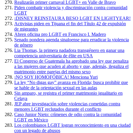
Realizarán primer carnaval LGBT+ en Valle de Bravo
Piden combatir violencia y discriminación contra comunidad
LGBT
¡DISNEY REINSTAURA BESO LGBT EN LIGHTYEAR!
Activistas piden en Tijuana el fin del Título 42 de expulsión
de migrantes
Abren oficina pro LGBT en Francisco I. Madero
Senado pondera agenda sinaloense para erradicar la violencia
de género
Lia Thomas, la primera nadadora transgénero en ganar una
competencia universitaria de élite en USA
El Congreso de Guatemala ha aprobado una ley que penaliza
a las mujeres que acuden al aborto y que, además, ilegaliza el
matrimonio entre parejas del mismo sexo
¡NO SOY HOMOFÓBICA! Menciona Yuri
La ley “No digas gay” avanza en Florida; busca prohibir que
se hable de la orientación sexual en las aulas
Sin amparo, se registra el primer matrimonio igualitario en
Celaya
JEP abre investigación sobre violencias cometidas contra
menores LGBT reclutados durante el conflicto
Caso Junior Nieto: crímenes de odio contra la comunidad
LGBT en México
Los colombianos LGBT logran reconocimiento en una ciudad
con un legado de abusos