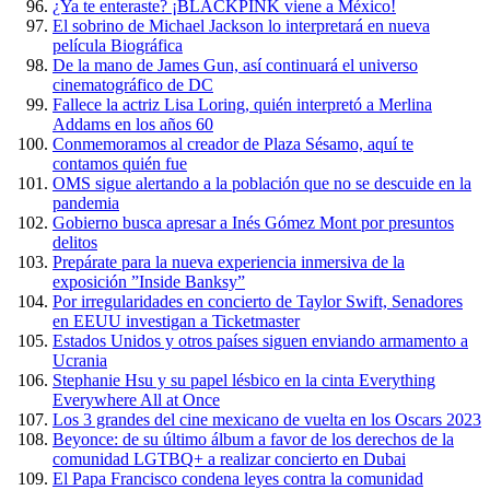
¿Ya te enteraste? ¡BLACKPINK viene a México!
El sobrino de Michael Jackson lo interpretará en nueva
película Biográfica
De la mano de James Gun, así continuará el universo
cinematográfico de DC
Fallece la actriz Lisa Loring, quién interpretó a Merlina
Addams en los años 60
Conmemoramos al creador de Plaza Sésamo, aquí te
contamos quién fue
OMS sigue alertando a la población que no se descuide en la
pandemia
Gobierno busca apresar a Inés Gómez Mont por presuntos
delitos
Prepárate para la nueva experiencia inmersiva de la
exposición ”Inside Banksy”
Por irregularidades en concierto de Taylor Swift, Senadores
en EEUU investigan a Ticketmaster
Estados Unidos y otros países siguen enviando armamento a
Ucrania
Stephanie Hsu y su papel lésbico en la cinta Everything
Everywhere All at Once
Los 3 grandes del cine mexicano de vuelta en los Oscars 2023
Beyonce: de su último álbum a favor de los derechos de la
comunidad LGTBQ+ a realizar concierto en Dubai
El Papa Francisco condena leyes contra la comunidad