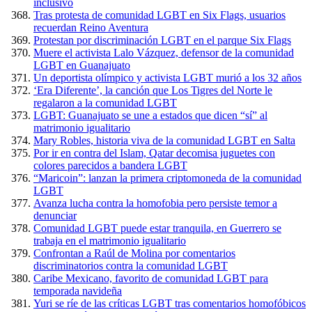
inclusivo
Tras protesta de comunidad LGBT en Six Flags, usuarios
recuerdan Reino Aventura
Protestan por discriminación LGBT en el parque Six Flags
Muere el activista Lalo Vázquez, defensor de la comunidad
LGBT en Guanajuato
Un deportista olímpico y activista LGBT murió a los 32 años
‘Era Diferente’, la canción que Los Tigres del Norte le
regalaron a la comunidad LGBT
LGBT: Guanajuato se une a estados que dicen “sí” al
matrimonio igualitario
Mary Robles, historia viva de la comunidad LGBT en Salta
Por ir en contra del Islam, Qatar decomisa juguetes con
colores parecidos a bandera LGBT
“Maricoin”: lanzan la primera criptomoneda de la comunidad
LGBT
Avanza lucha contra la homofobia pero persiste temor a
denunciar
Comunidad LGBT puede estar tranquila, en Guerrero se
trabaja en el matrimonio igualitario
Confrontan a Raúl de Molina por comentarios
discriminatorios contra la comunidad LGBT
Caribe Mexicano, favorito de comunidad LGBT para
temporada navideña
Yuri se ríe de las críticas LGBT tras comentarios homofóbicos