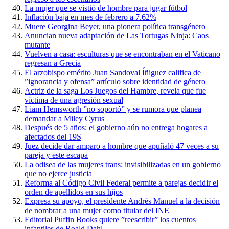
La mujer que se vistió de hombre para jugar fútbol
Inflación baja en mes de febrero a 7.62%
Muere Georgina Beyer, una pionera política transgénero
Anuncian nueva adaptación de Las Tortugas Ninja: Caos
mutante
Vuelven a casa: esculturas que se encontraban en el Vaticano
regresan a Grecia
El arzobispo emérito Juan Sandoval Íñiguez califica de
”ignorancia y ofensa” artículo sobre identidad de género
Actriz de la saga Los Juegos del Hambre, revela que fue
víctima de una agresión sexual
Liam Hemsworth ”no soportó” y se rumora que planea
demandar a Miley Cyrus
Después de 5 años: el gobierno aún no entrega hogares a
afectados del 19S
Juez decide dar amparo a hombre que apuñaló 47 veces a su
pareja y este escapa
La odisea de las mujeres trans: invisibilizadas en un gobierno
que no ejerce justicia
Reforma al Código Civil Federal permite a parejas decidir el
orden de apellidos en sus hijos
Expresa su apoyo, el presidente Andrés Manuel a la decisión
de nombrar a una mujer como titular del INE
Editorial Puffin Books quiere ”reescribir” los cuentos
infantiles de Roald Dahl