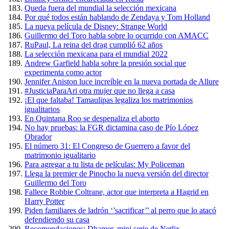
Queda fuera del mundial la selección mexicana
Por qué todos están hablando de Zendaya y Tom Holland
La nueva película de Disney: Strange World
Guillermo del Toro habla sobre lo ocurrido con AMACC
RuPaul, La reina del drag cumplió 62 años
La selección mexicana para el mundial 2022
Andrew Garfield habla sobre la presión social que
experimenta como actor
Jennifer Aniston luce increíble en la nueva portada de Allure
#JusticiaParaAri otra mujer que no llega a casa
¡El que faltaba! Tamaulipas legaliza los matrimonios
igualitarios
En Quintana Roo se despenaliza el aborto
No hay pruebas: la FGR dictamina caso de Pío López
Obrador
El número 31: El Congreso de Guerrero a favor del
matrimonio igualitario
Para agregar a tu lista de películas: My Policeman
Llega la premier de Pinocho la nueva versión del director
Guillermo del Toro
Fallece Robbie Coltrane, actor que interpreta a Hagrid en
Harry Potter
Piden familiares de ladrón ‘’sacrificar’’ al perro que lo atacó
defendiendo su casa
Recomendaciones: Dhamer, mini serie de Netlix