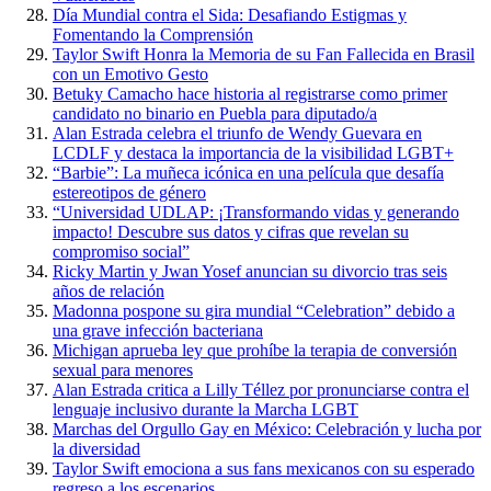
Día Mundial contra el Sida: Desafiando Estigmas y
Fomentando la Comprensión
Taylor Swift Honra la Memoria de su Fan Fallecida en Brasil
con un Emotivo Gesto
Betuky Camacho hace historia al registrarse como primer
candidato no binario en Puebla para diputado/a
Alan Estrada celebra el triunfo de Wendy Guevara en
LCDLF y destaca la importancia de la visibilidad LGBT+
“Barbie”: La muñeca icónica en una película que desafía
estereotipos de género
“Universidad UDLAP: ¡Transformando vidas y generando
impacto! Descubre sus datos y cifras que revelan su
compromiso social”
Ricky Martin y Jwan Yosef anuncian su divorcio tras seis
años de relación
Madonna pospone su gira mundial “Celebration” debido a
una grave infección bacteriana
Michigan aprueba ley que prohíbe la terapia de conversión
sexual para menores
Alan Estrada critica a Lilly Téllez por pronunciarse contra el
lenguaje inclusivo durante la Marcha LGBT
Marchas del Orgullo Gay en México: Celebración y lucha por
la diversidad
Taylor Swift emociona a sus fans mexicanos con su esperado
regreso a los escenarios