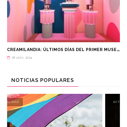
C
REAMILANDIA: ÚLTIMOS DÍAS DEL PRIMER MUSEO DEL HELADO
28 abril, 2024
NOTICIAS POPULARES
ACTUALIDAD