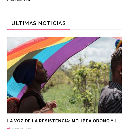
ULTIMAS NOTICIAS
L
A VOZ DE LA RESISTENCIA: MELIBEA OBONO Y LA LUCHA LGTBI EN GUINEA ECUATORIAL