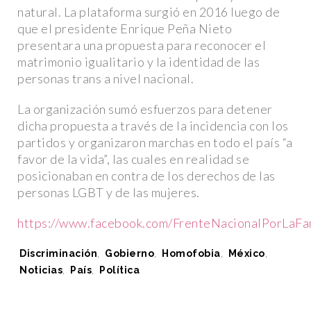
natural. La plataforma surgió en 2016 luego de
ACTUALIDAD
ACTUALIDAD
que el presidente Enrique Peña Nieto
presentara una propuesta para reconocer el
matrimonio igualitario y la identidad de las
personas trans a nivel nacional.
La organización sumó esfuerzos para detener
dicha propuesta a través de la incidencia con los
partidos y organizaron marchas en todo el país “a
favor de la vida”, las cuales en realidad se
posicionaban en contra de los derechos de las
LA SOMBRA DE LA
DISCRIMINACIÓN: EL ARRESTO
LA VOZ DE LA R
personas LGBT y de las mujeres.
DE MANUEL GUERRERO AVIÑA
MELIBEA OBONO
EN QATAR
LGTBI EN GUIN
https://www.facebook.com/FrenteNacionalPorLaFa
Tags:
Discriminación
,
Gobierno
,
Homofobia
,
México
,
Noticias
,
País
,
Política