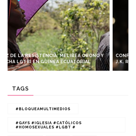
OBONO Y
CONFLICTOS Y LEYES: LA CONTROVERSIA D
AL
J.K. ROWLING Y LA NUEVA LEY EN ESCOCIA
TAGS
#BLOQUEAMULTIMEDIOS
#GAYS #IGLESIA #CATÓLICOS
#HOMOSEXUALES #LGBT #