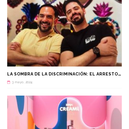
L
A SOMBRA DE LA DISCRIMINACIÓN: EL ARRESTO DE MANUEL GUERRERO AVIÑA EN QATAR
3 mayo, 2024