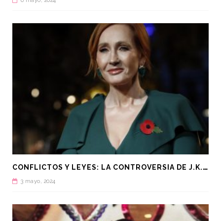
6 mayo, 2024
C
ONFLICTOS Y LEYES: LA CONTROVERSIA DE J.K. ROWLING Y LA NUEVA LEY EN ESCOCIA
3 mayo, 2024