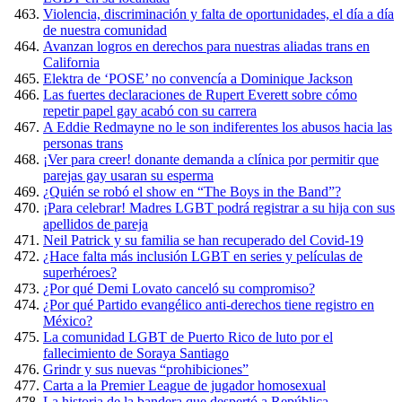
Violencia, discriminación y falta de oportunidades, el día a día
de nuestra comunidad
Avanzan logros en derechos para nuestras aliadas trans en
California
Elektra de ‘POSE’ no convencía a Dominique Jackson
Las fuertes declaraciones de Rupert Everett sobre cómo
repetir papel gay acabó con su carrera
A Eddie Redmayne no le son indiferentes los abusos hacia las
personas trans
¡Ver para creer! donante demanda a clínica por permitir que
parejas gay usaran su esperma
¿Quién se robó el show en “The Boys in the Band”?
¡Para celebrar! Madres LGBT podrá registrar a su hija con sus
apellidos de pareja
Neil Patrick y su familia se han recuperado del Covid-19
¿Hace falta más inclusión LGBT en series y películas de
superhéroes?
¿Por qué Demi Lovato canceló su compromiso?
¿Por qué Partido evangélico anti-derechos tiene registro en
México?
La comunidad LGBT de Puerto Rico de luto por el
fallecimiento de Soraya Santiago
Grindr y sus nuevas “prohibiciones”
Carta a la Premier League de jugador homosexual
La historia de la bandera que despertó a República