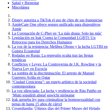
Salud y Bienestar
Miscelánea
Disney autoriza a TikTok el uso de clips de sus franquicias
AppleCare One ofrece seguro unificado para dispositivos
Apple
La Coronación de C-Pher en ‘La más draga: Solo las más’
Legislación en Irak Contra la Comunidad LGBTI: Un
Retroceso para los Derechos Humanos
La voz de la resistencia: Melibea Obono y la lucha LGTBI en
Guinea Ecuatorial
Redadas en Rusia: La represión oculta tras las fiestas
temáticas
Conflictos y Leyes: La Controversia de J.K. Rowling y la
Nueva Ley en Escocia
La sombra de la discriminación: El arresto de Manuel
Guerrero Aviña en Qatar
“Ciudad Cenicienta”: un espejo artístico de la sociedad
contemporánea
La voz silenciada: La lucha y resiliencia de Rita Patiño en
‘Muki sopalírili aligué gawíchi nirúgame
Irak aprueba ley para criminalizar la homosexualidad con
penas de hasta 15 años de cárcel
Creamilandia: Últimos días del Primer Museo del Helado