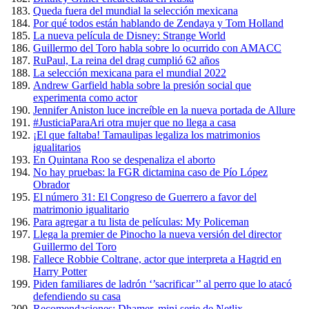
Queda fuera del mundial la selección mexicana
Por qué todos están hablando de Zendaya y Tom Holland
La nueva película de Disney: Strange World
Guillermo del Toro habla sobre lo ocurrido con AMACC
RuPaul, La reina del drag cumplió 62 años
La selección mexicana para el mundial 2022
Andrew Garfield habla sobre la presión social que
experimenta como actor
Jennifer Aniston luce increíble en la nueva portada de Allure
#JusticiaParaAri otra mujer que no llega a casa
¡El que faltaba! Tamaulipas legaliza los matrimonios
igualitarios
En Quintana Roo se despenaliza el aborto
No hay pruebas: la FGR dictamina caso de Pío López
Obrador
El número 31: El Congreso de Guerrero a favor del
matrimonio igualitario
Para agregar a tu lista de películas: My Policeman
Llega la premier de Pinocho la nueva versión del director
Guillermo del Toro
Fallece Robbie Coltrane, actor que interpreta a Hagrid en
Harry Potter
Piden familiares de ladrón ‘’sacrificar’’ al perro que lo atacó
defendiendo su casa
Recomendaciones: Dhamer, mini serie de Netlix