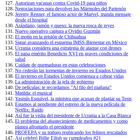
Autorizan vacunas contra Covid-19 para niños
Negociaciones para devolver los Mármoles del Partenón
Jeremy Renner, el famoso actor de Marvel, manda mensaje
desde el hospital
Arándano, jamón y queso: la nueva rosca de reyes
Nuevo operativo captura a Ovidio Guzmán
El motín en la prisión de Chihuahua
Sigue avanzando el esquema IMSS-Bienestar en México
Ucrania considera una estrategia de ataque con drones
El papa emérito Benedicto XVI en graves condiciones de
salud
Cuídate de quemaduras en estas celebraciones
No cederán las tormentas de invierno en Estados Unidos
El invierno en Estados Unidos comienza a cobrar vidas
La administración de la jefa de gobierno
De películas: te recordamos ”Al filo del mañana”
Matilda: el musical
Yasmín Esquivel, la ministra que acusan de plagiar su Tesis
Estamos al pendiente del estreno de la nueva película de
Netflix: Ruido
Así fue la visita del presidente de Ucrania a la Casa Blanca
El problema del abastecimiento de medicamentos y como
planea afrontarlo el presidente
PROFEPA y su trabajo reubicando los felinos rescatados
Así celebró Billie Eilish su cumpleaños #21