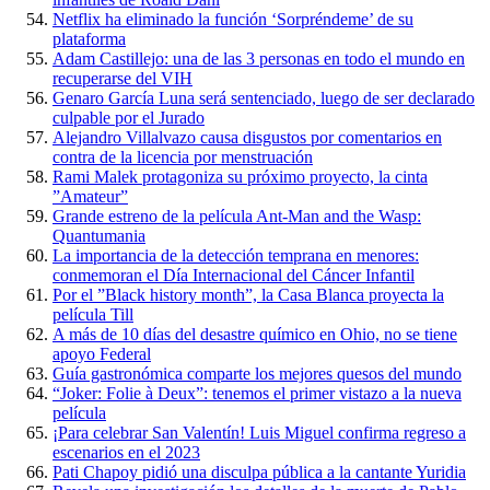
Netflix ha eliminado la función ‘Sorpréndeme’ de su
plataforma
Adam Castillejo: una de las 3 personas en todo el mundo en
recuperarse del VIH
Genaro García Luna será sentenciado, luego de ser declarado
culpable por el Jurado
Alejandro Villalvazo causa disgustos por comentarios en
contra de la licencia por menstruación
Rami Malek protagoniza su próximo proyecto, la cinta
”Amateur”
Grande estreno de la película Ant-Man and the Wasp:
Quantumania
La importancia de la detección temprana en menores:
conmemoran el Día Internacional del Cáncer Infantil
Por el ”Black history month”, la Casa Blanca proyecta la
película Till
A más de 10 días del desastre químico en Ohio, no se tiene
apoyo Federal
Guía gastronómica comparte los mejores quesos del mundo
“Joker: Folie à Deux”: tenemos el primer vistazo a la nueva
película
¡Para celebrar San Valentín! Luis Miguel confirma regreso a
escenarios en el 2023
Pati Chapoy pidió una disculpa pública a la cantante Yuridia