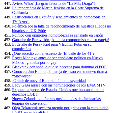
Aviesc Who? ¡La gran favorita de “La Más Draga”!
La importancia de Martin Jenkins en la Corte Suprema de
California
Restricciones en Exatlón y señalamientos de homofobia en
TV Azteca
Polémica por la falta de reconocimiento de nuestros aliados no
binarios en UK Pride
Político con opiniones homofóbicas es señalado en Japón
Ganador de Eurovisión ¡Anuncia compromiso con su pareja!
El detalle de Pussy Riot para Vladimir Putin en su
cumpleaños
¿Qué sucedió con el estreno de ‘El baile de los 41’?
Roger Montoya antes de ser candidato político en Nuevo
México ¡grababa porno gay!
Blackpink con todo lo que se necesita para dominar el POP
Conoce a Jun Hae In , la pareja de Jisoo en su nuevo drama
“Snowdrop”
¡Grindr de nuevo! Reportan fallo de seguridad
Lady Gaga arrasa con las nominaciones de los EMA MTV
Exponen a jueces de Estados Unidos que buscan eliminar
derechos LGBT
Nueva Zelanda con fuertes posibilidades de eliminar las
terapias de conversión
Olga Tokarczuk rechaza premio por grieta con la comunidad
LGBT en su localidad