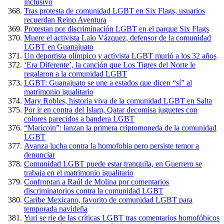
inclusivo
Tras protesta de comunidad LGBT en Six Flags, usuarios
recuerdan Reino Aventura
Protestan por discriminación LGBT en el parque Six Flags
Muere el activista Lalo Vázquez, defensor de la comunidad
LGBT en Guanajuato
Un deportista olímpico y activista LGBT murió a los 32 años
‘Era Diferente’, la canción que Los Tigres del Norte le
regalaron a la comunidad LGBT
LGBT: Guanajuato se une a estados que dicen “sí” al
matrimonio igualitario
Mary Robles, historia viva de la comunidad LGBT en Salta
Por ir en contra del Islam, Qatar decomisa juguetes con
colores parecidos a bandera LGBT
“Maricoin”: lanzan la primera criptomoneda de la comunidad
LGBT
Avanza lucha contra la homofobia pero persiste temor a
denunciar
Comunidad LGBT puede estar tranquila, en Guerrero se
trabaja en el matrimonio igualitario
Confrontan a Raúl de Molina por comentarios
discriminatorios contra la comunidad LGBT
Caribe Mexicano, favorito de comunidad LGBT para
temporada navideña
Yuri se ríe de las críticas LGBT tras comentarios homofóbicos