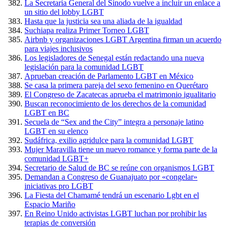
La Secretaría General del Sínodo vuelve a incluir un enlace a
un sitio del lobby LGBT
Hasta que la justicia sea una aliada de la igualdad
Suchiapa realiza Primer Torneo LGBT
Airbnb y organizaciones LGBT Argentina firman un acuerdo
para viajes inclusivos
Los legisladores de Senegal están redactando una nueva
legislación para la comunidad LGBT
Aprueban creación de Parlamento LGBT en México
Se casa la primera pareja del sexo femenino en Querétaro
El Congreso de Zacatecas aprueba el matrimonio igualitario
Buscan reconocimiento de los derechos de la comunidad
LGBT en BC
Secuela de “Sex and the City” integra a personaje latino
LGBT en su elenco
Sudáfrica, exilio agridulce para la comunidad LGBT
Mujer Maravilla tiene un nuevo romance y forma parte de la
comunidad LGBT+
Secretario de Salud de BC se reúne con organismos LGBT
Demandan a Congreso de Guanajuato por «congelar»
iniciativas pro LGBT
La Fiesta del Chamamé tendrá un escenario Lgbt en el
Espacio Mariño
En Reino Unido activistas LGBT luchan por prohibir las
terapias de conversión