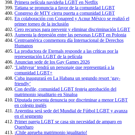
Primera película navideña LGBT en Netflix
Tatiana se pronuncia a favor de la comunidad LGBT
Congreso de MTY cierra puerta a comunidad LGBT
En colaboración con Conapred y Acnur México se realizó el
primer torneo de la inclusión
Cero recursos para prevenir y eliminar discriminación LGBT
Aumenta la depresión entre las personas LGBT en Polonia
Centroamérica conmemora día Internacional de Derechos
Humanos
La productora de Eternals responde a las críticas por la
representación LGBT de la película
Anuncian sede de los Gay Games 2026
‘Lightyear’ tendrá un personaje que representará a la
comunidad LGBT+
Cuba inaugurará en La Habana un segundo resort ‘gay-
friendly’
Con desfile, comunidad LGBT festeja aprobación del
matrimonio igualitario en Sinaloa
Diputada presenta denuncia por discriminar a menor LGBT
en colegio inglés
Argentina será sede del Mundial de Fútbol LGBT y avanza
en el segmento
Primer pareja LGBT se casa sin necesidad de amparo en
Querétaro
¡Chile aprueba matrimonio igualitario!