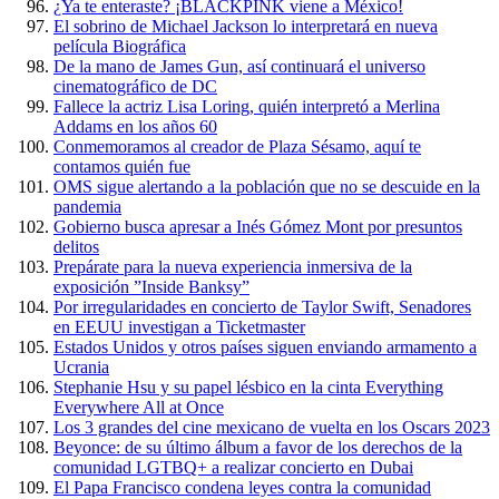
¿Ya te enteraste? ¡BLACKPINK viene a México!
El sobrino de Michael Jackson lo interpretará en nueva
película Biográfica
De la mano de James Gun, así continuará el universo
cinematográfico de DC
Fallece la actriz Lisa Loring, quién interpretó a Merlina
Addams en los años 60
Conmemoramos al creador de Plaza Sésamo, aquí te
contamos quién fue
OMS sigue alertando a la población que no se descuide en la
pandemia
Gobierno busca apresar a Inés Gómez Mont por presuntos
delitos
Prepárate para la nueva experiencia inmersiva de la
exposición ”Inside Banksy”
Por irregularidades en concierto de Taylor Swift, Senadores
en EEUU investigan a Ticketmaster
Estados Unidos y otros países siguen enviando armamento a
Ucrania
Stephanie Hsu y su papel lésbico en la cinta Everything
Everywhere All at Once
Los 3 grandes del cine mexicano de vuelta en los Oscars 2023
Beyonce: de su último álbum a favor de los derechos de la
comunidad LGTBQ+ a realizar concierto en Dubai
El Papa Francisco condena leyes contra la comunidad