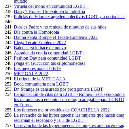
mutado
Viruela del mono en comunidad LGBT+
Harry’s House: Un éxito en la industria
Policías de Edomex agreden colectivos LGBT y a periodistas
Dios es Padre y no reniega de ninguno de sus hijos
Día contra la Homofobia
Danna Paola Rompe el Tecate Emblema 2022
Llega Tecate Emblema 2022
Balenciaga lo hace de nuevo
Agradecida con la comunidad LGBT+
Fashion Day para comunidad LGBT+
¡Paga en Gucci con tus criptomonedas!
Las mejores apps LGBT+
MET GALA 2022
El origen de la MET GALA
Boda comunitaria para LGBT+
Dr. Strange es censurado por protagonista LGBT
La aplicación de citas para LGBT «Romeo» está ayudando a
los ucranianos a encontrar un refugio amigable para LGBTQ
en Europa
Los famosos mejor vestidos de COACHELLA 2022
La revancha de las hyper queens: las mujeres que hacen drag
reclaman el escenario y la T de LGBT+
La revancha de las hyper queens: las mujeres que hacen drag