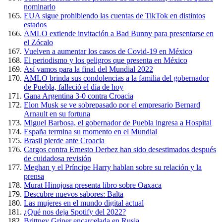
nominarlo
EUA sigue prohibiendo las cuentas de TikTok en distintos
estados
AMLO extiende invitación a Bad Bunny para presentarse en
el Zócalo
Vuelven a aumentar los casos de Covid-19 en México
El periodismo y los peligros que presenta en México
Así vamos para la final del Mundial 2022
AMLO brinda sus condolencias a la familia del gobernador
de Puebla, falleció el día de hoy
Gana Argentina 3-0 contra Croacia
Elon Musk se ve sobrepasado por el empresario Bernard
Arnault en su fortuna
Miguel Barbosa, el gobernador de Puebla ingresa a Hospital
España termina su momento en el Mundial
Brasil pierde ante Croacia
Cargos contra Ernesto Derbez han sido desestimados después
de cuidadosa revisión
Meghan y el Príncipe Harry hablan sobre su relación y la
prensa
Murat Hinojosa presenta libro sobre Oaxaca
Descubre nuevos sabores: Balta
Las mujeres en el mundo digital actual
¿Qué nos deja Spotify del 2022?
Brittney Griner encarcelada en Rusia