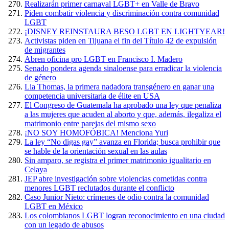
Realizarán primer carnaval LGBT+ en Valle de Bravo
Piden combatir violencia y discriminación contra comunidad
LGBT
¡DISNEY REINSTAURA BESO LGBT EN LIGHTYEAR!
Activistas piden en Tijuana el fin del Título 42 de expulsión
de migrantes
Abren oficina pro LGBT en Francisco I. Madero
Senado pondera agenda sinaloense para erradicar la violencia
de género
Lia Thomas, la primera nadadora transgénero en ganar una
competencia universitaria de élite en USA
El Congreso de Guatemala ha aprobado una ley que penaliza
a las mujeres que acuden al aborto y que, además, ilegaliza el
matrimonio entre parejas del mismo sexo
¡NO SOY HOMOFÓBICA! Menciona Yuri
La ley “No digas gay” avanza en Florida; busca prohibir que
se hable de la orientación sexual en las aulas
Sin amparo, se registra el primer matrimonio igualitario en
Celaya
JEP abre investigación sobre violencias cometidas contra
menores LGBT reclutados durante el conflicto
Caso Junior Nieto: crímenes de odio contra la comunidad
LGBT en México
Los colombianos LGBT logran reconocimiento en una ciudad
con un legado de abusos