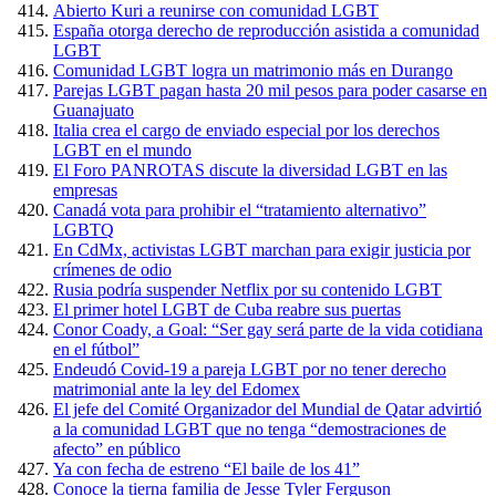
Abierto Kuri a reunirse con comunidad LGBT
España otorga derecho de reproducción asistida a comunidad
LGBT
Comunidad LGBT logra un matrimonio más en Durango
Parejas LGBT pagan hasta 20 mil pesos para poder casarse en
Guanajuato
Italia crea el cargo de enviado especial por los derechos
LGBT en el mundo
El Foro PANROTAS discute la diversidad LGBT en las
empresas
Canadá vota para prohibir el “tratamiento alternativo”
LGBTQ
En CdMx, activistas LGBT marchan para exigir justicia por
crímenes de odio
Rusia podría suspender Netflix por su contenido LGBT
El primer hotel LGBT de Cuba reabre sus puertas
Conor Coady, a Goal: “Ser gay será parte de la vida cotidiana
en el fútbol”
Endeudó Covid-19 a pareja LGBT por no tener derecho
matrimonial ante la ley del Edomex
El jefe del Comité Organizador del Mundial de Qatar advirtió
a la comunidad LGBT que no tenga “demostraciones de
afecto” en público
Ya con fecha de estreno “El baile de los 41”
Conoce la tierna familia de Jesse Tyler Ferguson