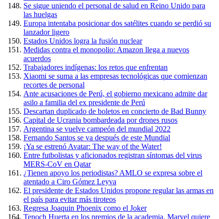
Se sigue uniendo el personal de salud en Reino Unido para
las huelgas
Europa intentaba posicionar dos satélites cuando se perdió su
lanzador ligero
Estados Unidos logra la fusión nuclear
Medidas contra el monopolio: Amazon llega a nuevos
acuerdos
Trabajadores indígenas: los retos que enfrentan
Xiaomi se suma a las empresas tecnológicas que comienzan
recortes de personal
Ante acusaciones de Perú, el gobierno mexicano admite dar
asilo a familia del ex presidente de Perú
Descartan duplicado de boletos en concierto de Bad Bunny
Capital de Ucrania bombardeada por drones rusos
Argentina se vuelve campeón del mundial 2022
Fernando Santos se va después de este Mundial
¡Ya se estrenó Avatar: The way of the Water!
Entre futbolistas y aficionados registran síntomas del virus
MERS-CoV en Qatar
¿Tienen apoyo los periodistas? AMLO se expresa sobre el
atentado a Ciro Gómez Leyva
El presidente de Estados Unidos propone regular las armas en
el país para evitar más tiroteos
Regresa Joaquin Phoenix como el Joker
Tenoch Huerta en los premios de la academia, Marvel quiere