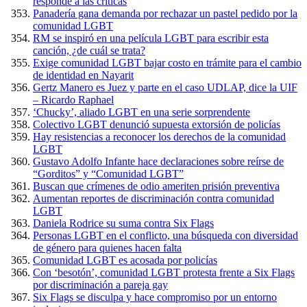
responde a las críticas
Panadería gana demanda por rechazar un pastel pedido por la
comunidad LGBT
RM se inspiró en una película LGBT para escribir esta
canción, ¿de cuál se trata?
Exige comunidad LGBT bajar costo en trámite para el cambio
de identidad en Nayarit
Gertz Manero es Juez y parte en el caso UDLAP, dice la UIF
– Ricardo Raphael
‘Chucky’, aliado LGBT en una serie sorprendente
Colectivo LGBT denunció supuesta extorsión de policías
Hay resistencias a reconocer los derechos de la comunidad
LGBT
Gustavo Adolfo Infante hace declaraciones sobre reírse de
“Gorditos” y “Comunidad LGBT”
Buscan que crímenes de odio ameriten prisión preventiva
Aumentan reportes de discriminación contra comunidad
LGBT
Daniela Rodrice su suma contra Six Flags
Personas LGBT en el conflicto, una búsqueda con diversidad
de género para quienes hacen falta
Comunidad LGBT es acosada por policías
Con ‘besotón’, comunidad LGBT protesta frente a Six Flags
por discriminación a pareja gay
Six Flags se disculpa y hace compromiso por un entorno