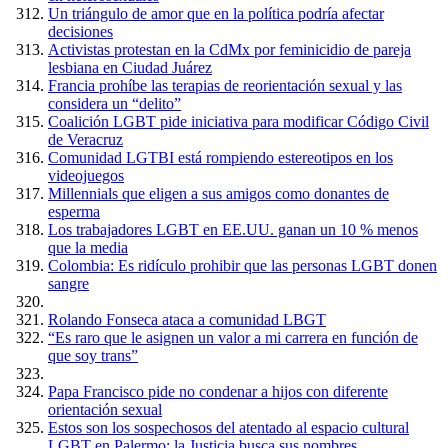
Un triángulo de amor que en la política podría afectar
decisiones
Activistas protestan en la CdMx por feminicidio de pareja
lesbiana en Ciudad Juárez
Francia prohíbe las terapias de reorientación sexual y las
considera un “delito”
Coalición LGBT pide iniciativa para modificar Código Civil
de Veracruz
Comunidad LGTBI está rompiendo estereotipos en los
videojuegos
Millennials que eligen a sus amigos como donantes de
esperma
Los trabajadores LGBT en EE.UU. ganan un 10 % menos
que la media
Colombia: Es ridículo prohibir que las personas LGBT donen
sangre
Rolando Fonseca ataca a comunidad LBGT
“Es raro que le asignen un valor a mi carrera en función de
que soy trans”
Papa Francisco pide no condenar a hijos con diferente
orientación sexual
Estos son los sospechosos del atentado al espacio cultural
LGBT en Palermo: la Justicia busca sus nombres