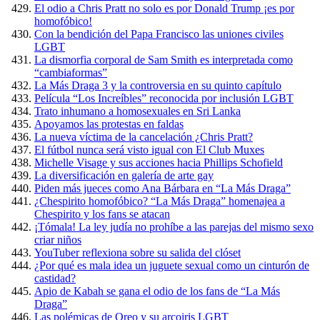
El odio a Chris Pratt no solo es por Donald Trump ¡es por
homofóbico!
Con la bendición del Papa Francisco las uniones civiles
LGBT
La dismorfia corporal de Sam Smith es interpretada como
“cambiaformas”
La Más Draga 3 y la controversia en su quinto capítulo
Película “Los Increíbles” reconocida por inclusión LGBT
Trato inhumano a homosexuales en Sri Lanka
Apoyamos las protestas en faldas
La nueva víctima de la cancelación ¿Chris Pratt?
El fútbol nunca será visto igual con El Club Muxes
Michelle Visage y sus acciones hacia Phillips Schofield
La diversificación en galería de arte gay
Piden más jueces como Ana Bárbara en “La Más Draga”
¿Chespirito homofóbico? “La Más Draga” homenajea a
Chespirito y los fans se atacan
¡Tómala! La ley judía no prohíbe a las parejas del mismo sexo
criar niños
YouTuber reflexiona sobre su salida del clóset
¿Por qué es mala idea un juguete sexual como un cinturón de
castidad?
Apio de Kabah se gana el odio de los fans de “La Más
Draga”
Las polémicas de Oreo y su arcoiris LGBT