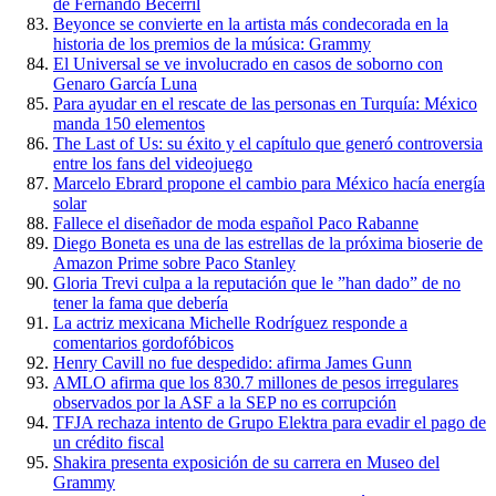
de Fernando Becerril
Beyonce se convierte en la artista más condecorada en la
historia de los premios de la música: Grammy
El Universal se ve involucrado en casos de soborno con
Genaro García Luna
Para ayudar en el rescate de las personas en Turquía: México
manda 150 elementos
The Last of Us: su éxito y el capítulo que generó controversia
entre los fans del videojuego
Marcelo Ebrard propone el cambio para México hacía energía
solar
Fallece el diseñador de moda español Paco Rabanne
Diego Boneta es una de las estrellas de la próxima bioserie de
Amazon Prime sobre Paco Stanley
Gloria Trevi culpa a la reputación que le ”han dado” de no
tener la fama que debería
La actriz mexicana Michelle Rodríguez responde a
comentarios gordofóbicos
Henry Cavill no fue despedido: afirma James Gunn
AMLO afirma que los 830.7 millones de pesos irregulares
observados por la ASF a la SEP no es corrupción
TFJA rechaza intento de Grupo Elektra para evadir el pago de
un crédito fiscal
Shakira presenta exposición de su carrera en Museo del
Grammy