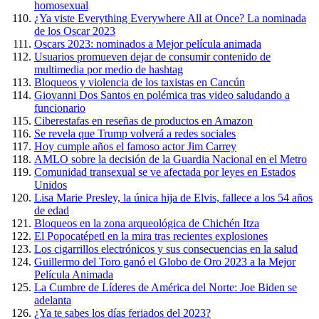
homosexual
¿Ya viste Everything Everywhere All at Once? La nominada
de los Oscar 2023
Oscars 2023: nominados a Mejor película animada
Usuarios promueven dejar de consumir contenido de
multimedia por medio de hashtag
Bloqueos y violencia de los taxistas en Cancún
Giovanni Dos Santos en polémica tras video saludando a
funcionario
Ciberestafas en reseñas de productos en Amazon
Se revela que Trump volverá a redes sociales
Hoy cumple años el famoso actor Jim Carrey
AMLO sobre la decisión de la Guardia Nacional en el Metro
Comunidad transexual se ve afectada por leyes en Estados
Unidos
Lisa Marie Presley, la única hija de Elvis, fallece a los 54 años
de edad
Bloqueos en la zona arqueológica de Chichén Itza
El Popocatépetl en la mira tras recientes explosiones
Los cigarrillos electrónicos y sus consecuencias en la salud
Guillermo del Toro ganó el Globo de Oro 2023 a la Mejor
Película Animada
La Cumbre de Líderes de América del Norte: Joe Biden se
adelanta
¿Ya te sabes los días feriados del 2023?