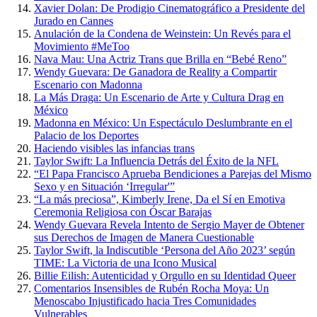
Xavier Dolan: De Prodigio Cinematográfico a Presidente del
Jurado en Cannes
Anulación de la Condena de Weinstein: Un Revés para el
Movimiento #MeToo
Nava Mau: Una Actriz Trans que Brilla en “Bebé Reno”
Wendy Guevara: De Ganadora de Reality a Compartir
Escenario con Madonna
La Más Draga: Un Escenario de Arte y Cultura Drag en
México
Madonna en México: Un Espectáculo Deslumbrante en el
Palacio de los Deportes
Haciendo visibles las infancias trans
Taylor Swift: La Influencia Detrás del Éxito de la NFL
“El Papa Francisco Aprueba Bendiciones a Parejas del Mismo
Sexo y en Situación ‘Irregular'”
“La más preciosa”, Kimberly Irene, Da el Sí en Emotiva
Ceremonia Religiosa con Óscar Barajas
Wendy Guevara Revela Intento de Sergio Mayer de Obtener
sus Derechos de Imagen de Manera Cuestionable
Taylor Swift, la Indiscutible ‘Persona del Año 2023’ según
TIME: La Victoria de una Icono Musical
Billie Eilish: Autenticidad y Orgullo en su Identidad Queer
Comentarios Insensibles de Rubén Rocha Moya: Un
Menoscabo Injustificado hacia Tres Comunidades
Vulnerables