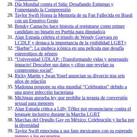
Día Mundial contra el Sida: Desafiando Estigmas y
Fomentando la Comprensión
Taylor Swift Honra la Memoria de su Fan Fallecida en Brasil
con un Emotivo Gesto
Betuky Camacho hace historia al registrarse como primer
candidato no binario en Puebla para diputado/a
Alan Estrada celebra el triunfo de Wendy Guevara en
LCDLF y destaca la importancia de la visibilidad LGBT+
“Barbie”: La muñeca icónica en una película que desafía
estereotipos de género
“Universidad UDLAP: ¡Transformando vidas y generando
impacto! Descubre sus datos y cifras que revelan su
compromiso social”
Ricky Martin y Jwan Yosef anuncian su divorcio tras seis
años de relación
Madonna pospone su gira mundial “Celebration” debido a
una grave infección bacteriana
Michigan aprueba ley que prohíbe la terapia de conversión
sexual para menores
Alan Estrada critica a Lilly Téllez por pronunciarse contra el
lenguaje inclusivo durante la Marcha LGBT
Marchas del Orgullo Gay en México: Celebración y lucha por
la diversidad
Taylor Swift emociona a sus fans mexicanos con su esperado
regreso a los escenarios