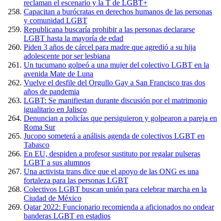
reclaman el escenario y la T de LGBT+
Capacitan a burócratas en derechos humanos de las personas
y comunidad LGBT
Republicana buscaría prohibir a las personas declararse
LGBT hasta la mayoría de edad
Piden 3 años de cárcel para madre que agredió a su hija
adolescente por ser lesbiana
Un tucumano golpeó a una mujer del colectivo LGBT en la
avenida Mate de Luna
Vuelve el desfile del Orgullo Gay a San Francisco tras dos
años de pandemia
LGBT: Se manifiestan durante discusión por el matrimonio
igualitario en Jalisco
Denuncian a policías que persiguieron y golpearon a pareja en
Roma Sur
Jucopo someterá a análisis agenda de colectivos LGBT en
Tabasco
En EU, despiden a profesor sustituto por regalar pulseras
LGBT a sus alumnos
Una activista trans dice que el apoyo de las ONG es una
fortaleza para las personas LGBT
Colectivos LGBT buscan unión para celebrar marcha en la
Ciudad de México
Qatar 2022: Funcionario recomienda a aficionados no ondear
banderas LGBT en estadios