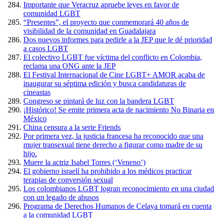
Importante que Veracruz apruebe leyes en favor de
comunidad LGBT
“Presentes”, el proyecto que conmemorará 40 años de
visibilidad de la comunidad en Guadalajara
Dos nuevos informes para pedirle a la JEP que le dé prioridad
a casos LGBT
El colectivo LGBT fue víctima del conflicto en Colombia,
reclama una ONG ante la JEP
El Festival Internacional de Cine LGBT+ AMOR acaba de
inaugurar su séptima edición y busca candidaturas de
cineastas
Congreso se pintará de luz con la bandera LGBT
¡Histórico! Se emite primera acta de nacimiento No Binaria en
México
China censura a la serie Friends
Por primera vez, la justicia francesa ha reconocido que una
mujer transexual tiene derecho a figurar como madre de su
hijo.
Muere la actriz Isabel Torres (‘Veneno’)
El gobierno israelí ha prohibido a los médicos practicar
terapias de conversión sexual
Los colombianos LGBT logran reconocimiento en una ciudad
con un legado de abusos
Programa de Derechos Humanos de Celaya tomará en cuenta
a la comunidad LGBT