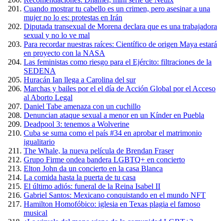
Cuando mostrar tu cabello es un crimen, pero asesinar a una
mujer no lo es: protestas en Irán
Diputada transexual de Morena declara que es una trabajadora
sexual y no lo ve mal
Para recordar nuestras raíces: Científico de origen Maya estará
en proyecto con la NASA
Las feministas como riesgo para el Ejército: filtraciones de la
SEDENA
Huracán Ian llega a Carolina del sur
Marchas y bailes por el el día de Acción Global por el Acceso
al Aborto Legal
Daniel Tabe amenaza con un cuchillo
Denuncian ataque sexual a menor en un Kínder en Puebla
Deadpool 3: tenemos a Wolverine
Cuba se suma como el país #34 en aprobar el matrimonio
igualitario
The Whale, la nueva película de Brendan Fraser
Grupo Firme ondea bandera LGBTQ+ en concierto
Elton John da un concierto en la casa Blanca
La comida hasta la puerta de tu casa
El último adiós: funeral de la Reina Isabel II
Gabriel Santos: Mexicano conquistando en el mundo NFT
Hamilton Homofóbico: iglesia en Texas plagia el famoso
musical