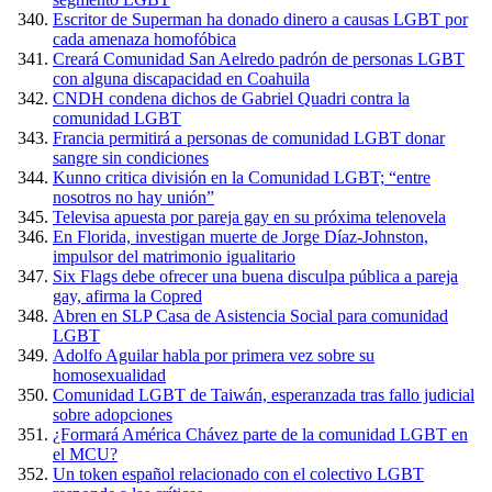
Escritor de Superman ha donado dinero a causas LGBT por
cada amenaza homofóbica
Creará Comunidad San Aelredo padrón de personas LGBT
con alguna discapacidad en Coahuila
CNDH condena dichos de Gabriel Quadri contra la
comunidad LGBT
Francia permitirá a personas de comunidad LGBT donar
sangre sin condiciones
Kunno critica división en la Comunidad LGBT; “entre
nosotros no hay unión”
Televisa apuesta por pareja gay en su próxima telenovela
En Florida, investigan muerte de Jorge Díaz-Johnston,
impulsor del matrimonio igualitario
Six Flags debe ofrecer una buena disculpa pública a pareja
gay, afirma la Copred
Abren en SLP Casa de Asistencia Social para comunidad
LGBT
Adolfo Aguilar habla por primera vez sobre su
homosexualidad
Comunidad LGBT de Taiwán, esperanzada tras fallo judicial
sobre adopciones
¿Formará América Chávez parte de la comunidad LGBT en
el MCU?
Un token español relacionado con el colectivo LGBT