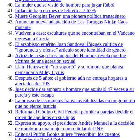
La mujer que se vistió de hombre para jugar fútbol
Inflación baja en mes de febrero a 7.62%
Muere Georgina Beyer, una pionera política transgénero
Anuncian nueva adaptación de Las Tortugas Ninja: Caos
mutante
Vuelven a casa: esculturas que se encontraban en el Vaticano
regresan a Grecia
El arzobispo emérito Juan Sandoval Íñiguez califica de
”ignorancia y ofensa” artículo sobre identidad de género
Actriz de la saga Los Juegos del Hambre, revela que fue
víctima de una agresión sexual
Liam Hemsworth ”no soportó” y se rumora que planea
demandar a Miley Cyrus
Después de 5 años: el gobierno aún no entrega hogares a
afectados del 19S
Juez decide dar amparo a hombre que apuñaló 47 veces a su
pareja y este escapa
La odisea de las mujeres trans: invisibilizadas en un gobierno
que no ejerce justicia
Reforma al Código Civil Federal permite a parejas decidir el
orden de apellidos en sus hijos
Expresa su apoyo, el presidente Andrés Manuel a la decisión
de nombrar a una mujer como titular del INE
Editorial Puffin Books quiere ”reescribir” los cuentos
infantiles de Roald Dahl