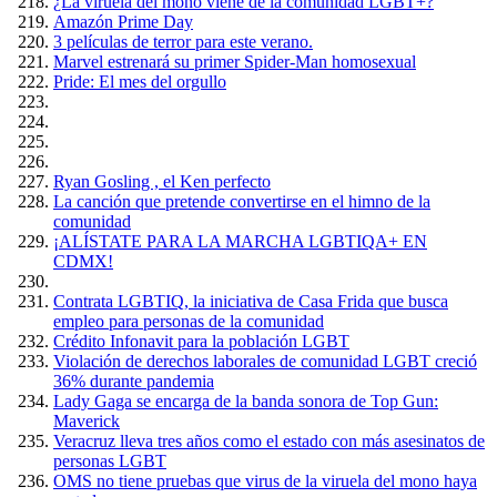
¿La viruela del mono viene de la comunidad LGBT+?
Amazón Prime Day
3 películas de terror para este verano.
Marvel estrenará su primer Spider-Man homosexual
Pride: El mes del orgullo
Ryan Gosling , el Ken perfecto
La canción que pretende convertirse en el himno de la
comunidad
¡ALÍSTATE PARA LA MARCHA LGBTIQA+ EN
CDMX!
Contrata LGBTIQ, la iniciativa de Casa Frida que busca
empleo para personas de la comunidad
Crédito Infonavit para la población LGBT
Violación de derechos laborales de comunidad LGBT creció
36% durante pandemia
Lady Gaga se encarga de la banda sonora de Top Gun:
Maverick
Veracruz lleva tres años como el estado con más asesinatos de
personas LGBT
OMS no tiene pruebas que virus de la viruela del mono haya