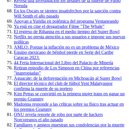
Revela una investigación los detalles de la muerte de Pablo
Neruda
En los Oscars se sienten insatisfechos por la sanción contra
Will Smith el año pasado
Apoyan a Yuridia en polémica del programa Ventaneando
Ya está en cine el desgarrador Filme ”The Whale”
El regreso de Rihanna en el medio tiempo del Super Bowl
Netflix no presta atención a sus usuarios e impone sus nuevas
políticas
AMLO: Porque la inflación no es un problema de México
Equipo mexicano de béisbol pierde en Serie del Caribe
Caracas 2023.
44 Feria Internacional del Libro del Palacio de Minería
Retiran episodio de Los Simpson en China por referencias
”inapropiadas”
Aguacate: de la deforestación en Michoacán al Super Bowl
El director técnico del club de fútbol Yeni Malatyaspor
confirma la muerte de su portero
Kim Petras se convirtió en la primera mujer trans en ganar un
premio Grammy
Madonna responde a las críticas sobre su físico tras actuar en
los premios Grammy
ONU revela reporte de robo por parte de hackers
Norcoreanos el año pasado
Familiares y amigos muestran sus condolencias por la muerte