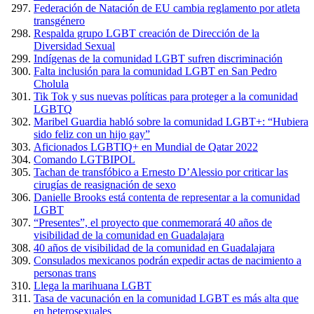
Federación de Natación de EU cambia reglamento por atleta
transgénero
Respalda grupo LGBT creación de Dirección de la
Diversidad Sexual
Indígenas de la comunidad LGBT sufren discriminación
Falta inclusión para la comunidad LGBT en San Pedro
Cholula
Tik Tok y sus nuevas políticas para proteger a la comunidad
LGBTQ
Maribel Guardia habló sobre la comunidad LGBT+: “Hubiera
sido feliz con un hijo gay”
Aficionados LGBTIQ+ en Mundial de Qatar 2022
Comando LGTBIPOL
Tachan de transfóbico a Ernesto D’Alessio por criticar las
cirugías de reasignación de sexo
Danielle Brooks está contenta de representar a la comunidad
LGBT
“Presentes”, el proyecto que conmemorará 40 años de
visibilidad de la comunidad en Guadalajara
40 años de visibilidad de la comunidad en Guadalajara
Consulados mexicanos podrán expedir actas de nacimiento a
personas trans
Llega la marihuana LGBT
Tasa de vacunación en la comunidad LGBT es más alta que
en heterosexuales