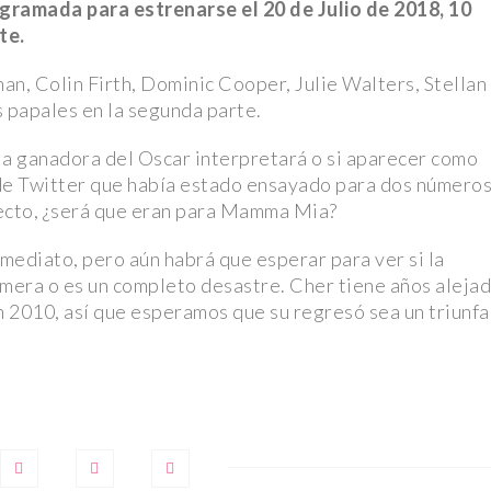
ramada para estrenarse el 20 de Julio de 2018, 10
te.
n, Colin Firth, Dominic Cooper, Julie Walters, Stellan
 papales en la segunda parte.
 la ganadora del Oscar interpretará o si aparecer como
ACTUALIDAD
ACT
de Twitter que había estado ensayado para dos número
yecto, ¿será que eran para Mamma Mia?
nmediato, pero aún habrá que esperar para ver si la
rimera o es un completo desastre. Cher tiene años aleja
n 2010, así que esperamos que su regresó sea un triunfa
A
LA VOZ DE LA
 EL
RESISTENCIA: MELIBEA
CO
NUEL
OBONO Y LA LUCHA
LA
 EN
LGTBI EN GUINEA
J.K
ECUATORIAL
NU
6 mayo, 2024
3 