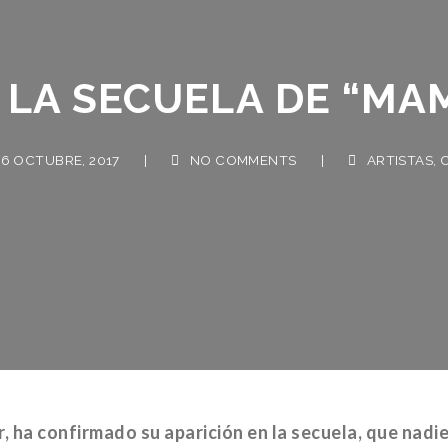
LA SECUELA DE “MAM
 OCTUBRE, 2017
|
NO COMMENTS
|
ARTISTAS
,
CINE
r, ha confirmado su aparición en la secuela, que nadi