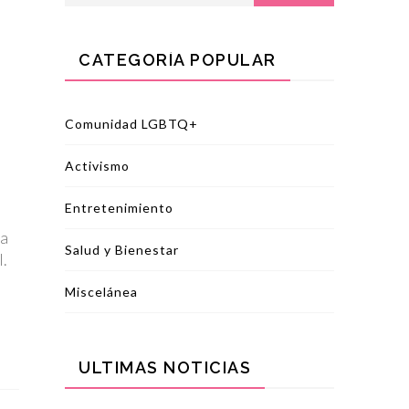
CATEGORÍA POPULAR
Comunidad LGBTQ+
UALIDAD
s
Activismo
Entretenimiento
da
Salud y Bienestar
l.
Miscelánea
NFLICTOS Y LEYES:
 CONTROVERSIA DE
. ROWLING Y LA
ULTIMAS NOTICIAS
EVA LEY EN ESCOCIA
mayo, 2024