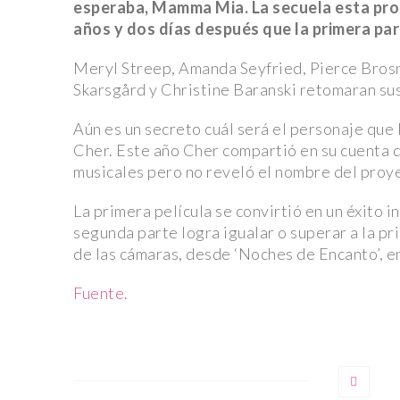
esperaba, Mamma Mia. La secuela esta prog
años y dos días después que la primera par
Meryl Streep, Amanda Seyfried, Pierce Brosna
Skarsgård y Christine Baranski retomaran sus
Aún es un secreto cuál será el personaje que
ACTUALIDAD
ACTUALIDAD
Cher. Este año Cher compartió en su cuenta 
musicales pero no reveló el nombre del pro
La primera película se convirtió en un éxito i
segunda parte logra igualar o superar a la p
de las cámaras, desde ‘Noches de Encanto’, e
LA SOMBRA DE L
Fuente.
CONFLICTOS Y LEYES:
DISCRIMINACIÓN:
LA CONTROVERSIA DE
ARRESTO DE MA
J.K. ROWLING Y LA
GUERRERO AVIÑA
NUEVA LEY EN ESCOCIA
QATAR
3 mayo, 2024
3 mayo, 2024