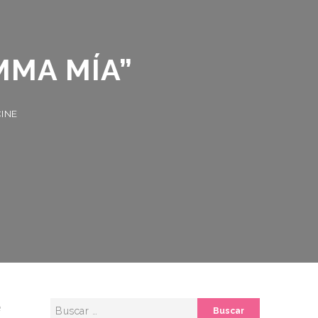
MA MÍA”
e