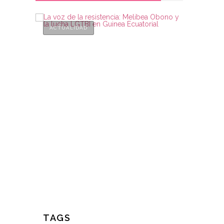
ACTUALIDAD
ACTUAL
LA VOZ DE LA
CONFL
RESISTENCIA: MELIBEA
CONTR
OBONO Y LA LUCHA LGTBI
ROWL
EN GUINEA ECUATORIAL
EN E
6 mayo, 2024
3 mayo
TAGS