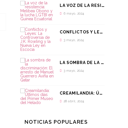
L
A VOZ DE LA RESISTENCIA: MELIBEA OBONO Y LA LUCHA LGTBI EN GUINEA ECUATORIAL
6 mayo, 2024
C
ONFLICTOS Y LEYES: LA CONTROVERSIA DE J.K. ROWLING Y LA NUEVA LEY EN ESCOCIA
3 mayo, 2024
L
A SOMBRA DE LA DISCRIMINACIÓN: EL ARRESTO DE MANUEL GUERRERO AVIÑA EN QATAR
3 mayo, 2024
C
REAMILANDIA: ÚLTIMOS DÍAS DEL PRIMER MUSEO DEL HELADO
28 abril, 2024
NOTICIAS POPULARES