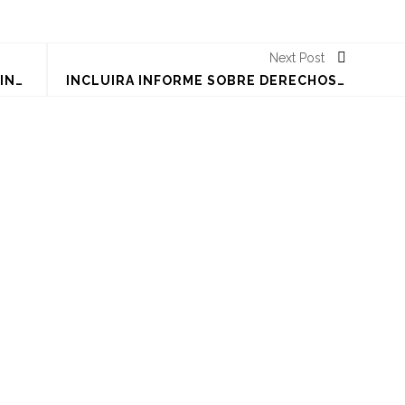
Next Post
CELEBRAN COMUNIDAD #LGBT LATINA EN #DALLAS SU ORGULLO Y CULTURA
INCLUIRÁ INFORME SOBRE DERECHOS HUMANOS CHILENO SITUACIÓN DE COMUNIDAD #LGBT