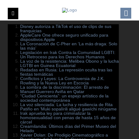
Disney autoriza a TikTok el uso de clips de sus
franquicias
AppleCare One ofrece seguro unificado para
dispositivos Apple
La Coronación de C-Pher en ‘La más draga: Solo
las más’
Legislación en Irak Contra la Comunidad LGBTI:
Un Retroceso para los Derechos Humanos
La voz de la resistencia: Melibea Obono y la lucha
LGTBI en Guinea Ecuatorial
Redadas en Rusia: La represión oculta tras las
fiestas temáticas
Conflictos y Leyes: La Controversia de J.K.
Rowling y la Nueva Ley en Escocia
La sombra de la discriminación: El arresto de
Manuel Guerrero Aviña en Qatar
“Ciudad Cenicienta”: un espejo artístico de la
sociedad contemporánea
La voz silenciada: La lucha y resiliencia de Rita
Patiño en ‘Muki sopalírili aligué gawíchi nirúgame
Irak aprueba ley para criminalizar la
homosexualidad con penas de hasta 15 años de
cárcel
Creamilandia: Últimos días del Primer Museo del
Helado
Xavier Dolan: De Prodigio Cinematográfico a