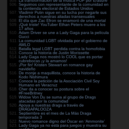
La transformación de la músca POP por Erasure
Seguimos con representante de la comunidad en
la contienda electoral de Estados Unidos
Vladimir Putin sigue en su lucha por negarle sus
derechos a nuestras aliadas transexuales
El día que Zac Efron se enamoró de una mortal
¡Qué triste! YouTuber Ethan Peters muere a los
17 años
Adam Driver se une a Lady Gaga para la película
Gucci
La comunidad LGBT olvidada por el gobierno de
AMLO
Batalla legal LGBT perdida contra la homofobia
Conoce la historia de Justin Morissette
Lady Gaga nos mostró lo COOL que es portar
cubrebocas ¡y la amamos!
¡Por fin! Kristen Stewart en romance gay
navideño
De monje a maquillista, conoce la historia de
Kodo Nishimura
Conoce la petición de la Asociación Civil Soy
Humano en Veracruz
Cher da a conocer su postura sobre el
#FreeBritney
Widow Von Du se suma al grupo de Drags
atacadas por la comunidad
Apoya a nuestras drags a través de
DRAGAPALOOZA
Septiembre es el mes de La Más Draga
temporada 3
Nuevo romance digno del Óscar en ‘Ammonite’
Lady Gaga ya no está para juegos y muestra su