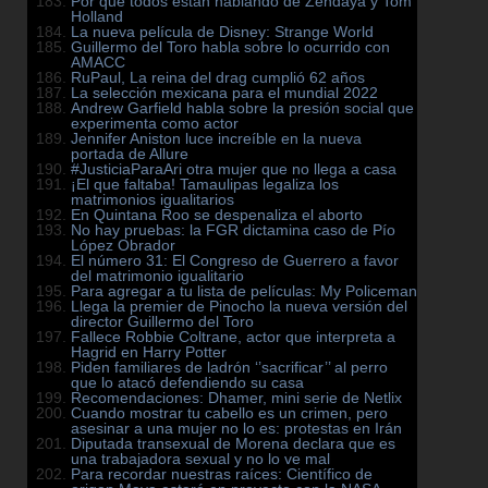
Por qué todos están hablando de Zendaya y Tom
Holland
La nueva película de Disney: Strange World
Guillermo del Toro habla sobre lo ocurrido con
AMACC
RuPaul, La reina del drag cumplió 62 años
La selección mexicana para el mundial 2022
Andrew Garfield habla sobre la presión social que
experimenta como actor
Jennifer Aniston luce increíble en la nueva
portada de Allure
#JusticiaParaAri otra mujer que no llega a casa
¡El que faltaba! Tamaulipas legaliza los
matrimonios igualitarios
En Quintana Roo se despenaliza el aborto
No hay pruebas: la FGR dictamina caso de Pío
López Obrador
El número 31: El Congreso de Guerrero a favor
del matrimonio igualitario
Para agregar a tu lista de películas: My Policeman
Llega la premier de Pinocho la nueva versión del
director Guillermo del Toro
Fallece Robbie Coltrane, actor que interpreta a
Hagrid en Harry Potter
Piden familiares de ladrón ‘’sacrificar’’ al perro
que lo atacó defendiendo su casa
Recomendaciones: Dhamer, mini serie de Netlix
Cuando mostrar tu cabello es un crimen, pero
asesinar a una mujer no lo es: protestas en Irán
Diputada transexual de Morena declara que es
una trabajadora sexual y no lo ve mal
Para recordar nuestras raíces: Científico de