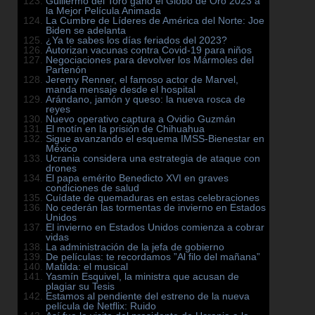
Guillermo del Toro ganó el Globo de Oro 2023 a
la Mejor Película Animada
La Cumbre de Líderes de América del Norte: Joe
Biden se adelanta
¿Ya te sabes los días feriados del 2023?
Autorizan vacunas contra Covid-19 para niños
Negociaciones para devolver los Mármoles del
Partenón
Jeremy Renner, el famoso actor de Marvel,
manda mensaje desde el hospital
Arándano, jamón y queso: la nueva rosca de
reyes
Nuevo operativo captura a Ovidio Guzmán
El motín en la prisión de Chihuahua
Sigue avanzando el esquema IMSS-Bienestar en
México
Ucrania considera una estrategia de ataque con
drones
El papa emérito Benedicto XVI en graves
condiciones de salud
Cuídate de quemaduras en estas celebraciones
No cederán las tormentas de invierno en Estados
Unidos
El invierno en Estados Unidos comienza a cobrar
vidas
La administración de la jefa de gobierno
De películas: te recordamos ”Al filo del mañana”
Matilda: el musical
Yasmín Esquivel, la ministra que acusan de
plagiar su Tesis
Estamos al pendiente del estreno de la nueva
película de Netflix: Ruido