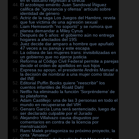
en el Vaticano regresan a Grecia
El arzobispo emérito Juan Sandoval Íñiguez
califica de ”ignorancia y ofensa” artículo sobre
identidad de género
Actriz de la saga Los Juegos del Hambre, revela
que fue víctima de una agresión sexual
Liam Hemsworth ”no soportó” y se rumora que
planea demandar a Miley Cyrus
Después de 5 años: el gobierno aún no entrega
hogares a afectados del 19S
Juez decide dar amparo a hombre que apuñaló
47 veces a su pareja y este escapa
La odisea de las mujeres trans: invisibilizadas en
un gobierno que no ejerce justicia
Reforma al Código Civil Federal permite a parejas
decidir el orden de apellidos en sus hijos
Expresa su apoyo, el presidente Andrés Manuel a
la decisión de nombrar a una mujer como titular
del INE
Editorial Puffin Books quiere ”reescribir” los
cuentos infantiles de Roald Dahl
Netflix ha eliminado la función ‘Sorpréndeme’ de
su plataforma
Adam Castillejo: una de las 3 personas en todo el
mundo en recuperarse del VIH
Genaro García Luna será sentenciado, luego de
ser declarado culpable por el Jurado
Alejandro Villalvazo causa disgustos por
comentarios en contra de la licencia por
menstruación
Rami Malek protagoniza su próximo proyecto, la
cinta ”Amateur”