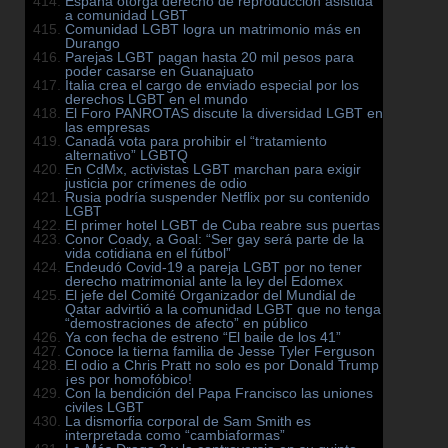
España otorga derecho de reproducción asistida
a comunidad LGBT
Comunidad LGBT logra un matrimonio más en
Durango
Parejas LGBT pagan hasta 20 mil pesos para
poder casarse en Guanajuato
Italia crea el cargo de enviado especial por los
derechos LGBT en el mundo
El Foro PANROTAS discute la diversidad LGBT en
las empresas
Canadá vota para prohibir el “tratamiento
alternativo” LGBTQ
En CdMx, activistas LGBT marchan para exigir
justicia por crímenes de odio
Rusia podría suspender Netflix por su contenido
LGBT
El primer hotel LGBT de Cuba reabre sus puertas
Conor Coady, a Goal: “Ser gay será parte de la
vida cotidiana en el fútbol”
Endeudó Covid-19 a pareja LGBT por no tener
derecho matrimonial ante la ley del Edomex
El jefe del Comité Organizador del Mundial de
Qatar advirtió a la comunidad LGBT que no tenga
“demostraciones de afecto” en público
Ya con fecha de estreno “El baile de los 41”
Conoce la tierna familia de Jesse Tyler Ferguson
El odio a Chris Pratt no solo es por Donald Trump
¡es por homofóbico!
Con la bendición del Papa Francisco las uniones
civiles LGBT
La dismorfia corporal de Sam Smith es
interpretada como “cambiaformas”