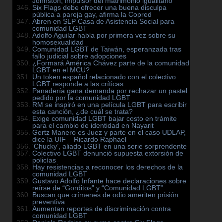
Johnston, impulsor del matrimonio igualitario
Six Flags debe ofrecer una buena disculpa
pública a pareja gay, afirma la Copred
Abren en SLP Casa de Asistencia Social para
comunidad LGBT
Adolfo Aguilar habla por primera vez sobre su
homosexualidad
Comunidad LGBT de Taiwán, esperanzada tras
fallo judicial sobre adopciones
¿Formará América Chávez parte de la comunidad
LGBT en el MCU?
Un token español relacionado con el colectivo
LGBT responde a las críticas
Panadería gana demanda por rechazar un pastel
pedido por la comunidad LGBT
RM se inspiró en una película LGBT para escribir
esta canción, ¿de cuál se trata?
Exige comunidad LGBT bajar costo en trámite
para el cambio de identidad en Nayarit
Gertz Manero es Juez y parte en el caso UDLAP,
dice la UIF – Ricardo Raphael
‘Chucky’, aliado LGBT en una serie sorprendente
Colectivo LGBT denunció supuesta extorsión de
policías
Hay resistencias a reconocer los derechos de la
comunidad LGBT
Gustavo Adolfo Infante hace declaraciones sobre
reírse de “Gorditos” y “Comunidad LGBT”
Buscan que crímenes de odio ameriten prisión
preventiva
Aumentan reportes de discriminación contra
comunidad LGBT