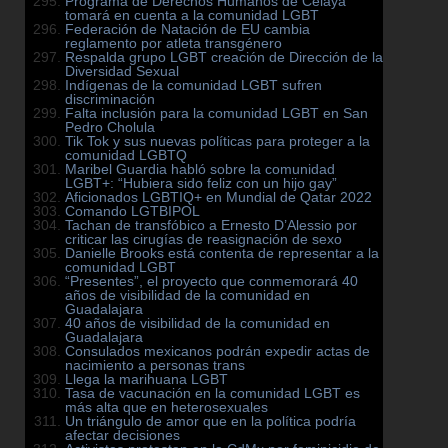
Programa de Derechos Humanos de Celaya
tomará en cuenta a la comunidad LGBT
Federación de Natación de EU cambia
reglamento por atleta transgénero
Respalda grupo LGBT creación de Dirección de la
Diversidad Sexual
Indígenas de la comunidad LGBT sufren
discriminación
Falta inclusión para la comunidad LGBT en San
Pedro Cholula
Tik Tok y sus nuevas políticas para proteger a la
comunidad LGBTQ
Maribel Guardia habló sobre la comunidad
LGBT+: “Hubiera sido feliz con un hijo gay”
Aficionados LGBTIQ+ en Mundial de Qatar 2022
Comando LGTBIPOL
Tachan de transfóbico a Ernesto D’Alessio por
criticar las cirugías de reasignación de sexo
Danielle Brooks está contenta de representar a la
comunidad LGBT
“Presentes”, el proyecto que conmemorará 40
años de visibilidad de la comunidad en
Guadalajara
40 años de visibilidad de la comunidad en
Guadalajara
Consulados mexicanos podrán expedir actas de
nacimiento a personas trans
Llega la marihuana LGBT
Tasa de vacunación en la comunidad LGBT es
más alta que en heterosexuales
Un triángulo de amor que en la política podría
afectar decisiones