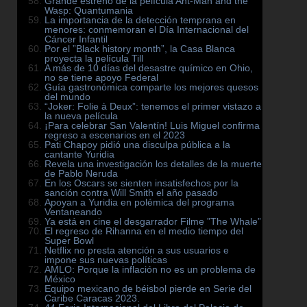
Grande estreno de la película Ant-Man and the
Wasp: Quantumania
La importancia de la detección temprana en
menores: conmemoran el Día Internacional del
Cáncer Infantil
Por el ”Black history month”, la Casa Blanca
proyecta la película Till
A más de 10 días del desastre químico en Ohio,
no se tiene apoyo Federal
Guía gastronómica comparte los mejores quesos
del mundo
“Joker: Folie à Deux”: tenemos el primer vistazo a
la nueva película
¡Para celebrar San Valentín! Luis Miguel confirma
regreso a escenarios en el 2023
Pati Chapoy pidió una disculpa pública a la
cantante Yuridia
Revela una investigación los detalles de la muerte
de Pablo Neruda
En los Oscars se sienten insatisfechos por la
sanción contra Will Smith el año pasado
Apoyan a Yuridia en polémica del programa
Ventaneando
Ya está en cine el desgarrador Filme ”The Whale”
El regreso de Rihanna en el medio tiempo del
Super Bowl
Netflix no presta atención a sus usuarios e
impone sus nuevas políticas
AMLO: Porque la inflación no es un problema de
México
Equipo mexicano de béisbol pierde en Serie del
Caribe Caracas 2023.