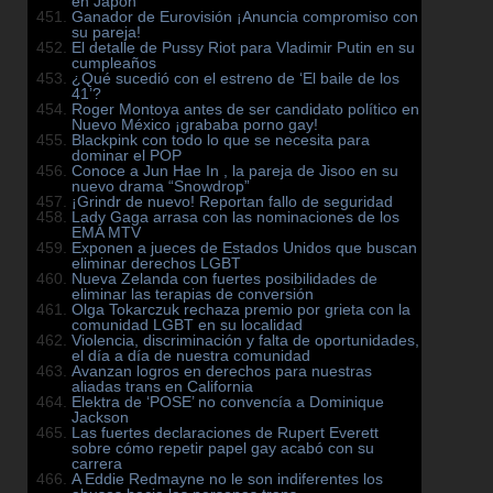
en Japón
Ganador de Eurovisión ¡Anuncia compromiso con
su pareja!
El detalle de Pussy Riot para Vladimir Putin en su
cumpleaños
¿Qué sucedió con el estreno de ‘El baile de los
41’?
Roger Montoya antes de ser candidato político en
Nuevo México ¡grababa porno gay!
Blackpink con todo lo que se necesita para
dominar el POP
Conoce a Jun Hae In , la pareja de Jisoo en su
nuevo drama “Snowdrop”
¡Grindr de nuevo! Reportan fallo de seguridad
Lady Gaga arrasa con las nominaciones de los
EMA MTV
Exponen a jueces de Estados Unidos que buscan
eliminar derechos LGBT
Nueva Zelanda con fuertes posibilidades de
eliminar las terapias de conversión
Olga Tokarczuk rechaza premio por grieta con la
comunidad LGBT en su localidad
Violencia, discriminación y falta de oportunidades,
el día a día de nuestra comunidad
Avanzan logros en derechos para nuestras
aliadas trans en California
Elektra de ‘POSE’ no convencía a Dominique
Jackson
Las fuertes declaraciones de Rupert Everett
sobre cómo repetir papel gay acabó con su
carrera
A Eddie Redmayne no le son indiferentes los