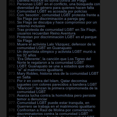
Daniela Rodrice su suma contra Six Flags
Personas LGBT en el conflicto, una búsqueda con
diversidad de género para quienes hacen falta
Comunidad LGBT es acosada por policías
Con ‘besotón’, comunidad LGBT protesta frente a
Six Flags por discriminación a pareja gay
Six Flags se disculpa y hace compromiso por un
entorno inclusivo
Tras protesta de comunidad LGBT en Six Flags,
usuarios recuerdan Reino Aventura
Protestan por discriminación LGBT en el parque
Six Flags
Muere el activista Lalo Vázquez, defensor de la
comunidad LGBT en Guanajuato
Un deportista olímpico y activista LGBT murió a
los 32 años
‘Era Diferente’, la canción que Los Tigres del
Norte le regalaron a la comunidad LGBT
LGBT: Guanajuato se une a estados que dicen
“sí” al matrimonio igualitario
Mary Robles, historia viva de la comunidad LGBT
en Salta
Por ir en contra del Islam, Qatar decomisa
juguetes con colores parecidos a bandera LGBT
“Maricoin”: lanzan la primera criptomoneda de la
comunidad LGBT
Avanza lucha contra la homofobia pero persiste
temor a denunciar
Comunidad LGBT puede estar tranquila, en
Guerrero se trabaja en el matrimonio igualitario
Confrontan a Raúl de Molina por comentarios
discriminatorios contra la comunidad LGBT