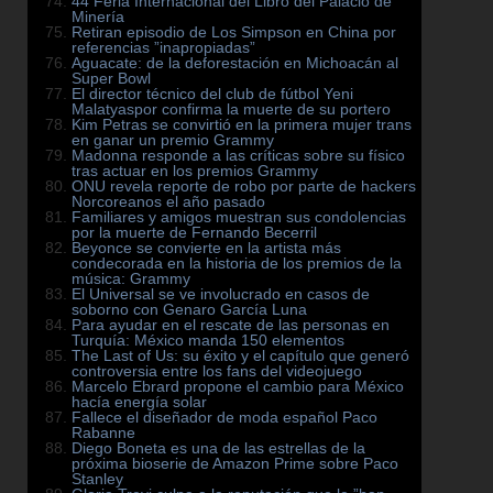
44 Feria Internacional del Libro del Palacio de
Minería
Retiran episodio de Los Simpson en China por
referencias ”inapropiadas”
Aguacate: de la deforestación en Michoacán al
Super Bowl
El director técnico del club de fútbol Yeni
Malatyaspor confirma la muerte de su portero
Kim Petras se convirtió en la primera mujer trans
en ganar un premio Grammy
Madonna responde a las críticas sobre su físico
tras actuar en los premios Grammy
ONU revela reporte de robo por parte de hackers
Norcoreanos el año pasado
Familiares y amigos muestran sus condolencias
por la muerte de Fernando Becerril
Beyonce se convierte en la artista más
condecorada en la historia de los premios de la
música: Grammy
El Universal se ve involucrado en casos de
soborno con Genaro García Luna
Para ayudar en el rescate de las personas en
Turquía: México manda 150 elementos
The Last of Us: su éxito y el capítulo que generó
controversia entre los fans del videojuego
Marcelo Ebrard propone el cambio para México
hacía energía solar
Fallece el diseñador de moda español Paco
Rabanne
Diego Boneta es una de las estrellas de la
próxima bioserie de Amazon Prime sobre Paco
Stanley