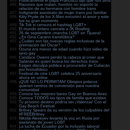
Públicamente el papa Francisco dijo que nos ama
Razones que matan, hombre no soportó la
relación de su hermana con hombre trans
Indignante asesinato de mujer trans por familiar
Kitty Pryde de los X-Men encontró el amor y este
fue su gran momento
Tik Tok si censura el hashtag LGBT+
El mundo entero cancela a JK Rowling
26 de septiembre ¡marcha LGBT en Tijuana!
¿Es Gina Carano transfóbica?
¿Cuáles son las nuevas reglas inclusivas de la
premiación del Óscar?
Ozuna era menor de edad cuando hizo video de
sexo gay
Candace Owens perdió la cabeza al creer que
Satanás es quien busca los derechos trans
Exigen disculpa pública a procurador de Culiacán
por homofóbico
Festival de cine LGBT celebra 25 aniversario
ahora en online
¡QUE NO LO PERMITAN! Obispos polacos
quieren centros de conversión para nuestra
comunidad
Conoce los mejores bares Gay en Buenos Aires
Conoce TODOS los tipos de familia que existen
Tu próximo destino podría ser ¡Valencia! Con el
Gay Beach Festival
Britney Spears da su versión de los culpables del
#FREEBritney
Nikolái Alexéyev levanta la voz en Rusia por
asesinato de joven LGBT
La lucha de Ecuador por la inclusión laboral