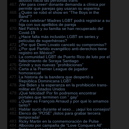
abusos hacia las personas trans
¡Ver para creer! donante demanda a clínica por
permitir que parejas gay usaran su esperma
¿Quién se robó el show en “The Boys in the
Band”?
¡Para celebrar! Madres LGBT podrá registrar a su
hija con sus apellidos de pareja
Neil Patrick y su familia se han recuperado del
Covid-19
¿Hace falta más inclusión LGBT en series y
películas de superhéroes?
¿Por qué Demi Lovato canceló su compromiso?
¿Por qué Partido evangélico anti-derechos tiene
registro en México?
La comunidad LGBT de Puerto Rico de luto por el
fallecimiento de Soraya Santiago
Grindr y sus nuevas “prohibiciones”
Carta a la Premier League de jugador
homosexual
La historia de la bandera que despertó a
República Dominicana LGBT
Joe Biden y la esperanza en la prohibición trans-
militar en Estados Unidos
¡Qué felicidad! Por fin podremos encontrar
portales que terminen con “.gay”
¿Quién es François Arnaud y por qué lo amamos
tanto?
Hablar sucio durante el sexo… ¡aquí los consejos!
Elenco de “POSE” ¡listos para grabar tercera
temporada!
Ricky Martin en la conmemoración de Pulse
Alboroto por campaña de “Love Conquers All”