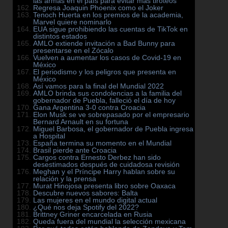
las armas en el país para evitar más tiroteos
Regresa Joaquin Phoenix como el Joker
Tenoch Huerta en los premios de la academia,
Marvel quiere nominarlo
EUA sigue prohibiendo las cuentas de TikTok en
distintos estados
AMLO extiende invitación a Bad Bunny para
presentarse en el Zócalo
Vuelven a aumentar los casos de Covid-19 en
México
El periodismo y los peligros que presenta en
México
Así vamos para la final del Mundial 2022
AMLO brinda sus condolencias a la familia del
gobernador de Puebla, falleció el día de hoy
Gana Argentina 3-0 contra Croacia
Elon Musk se ve sobrepasado por el empresario
Bernard Arnault en su fortuna
Miguel Barbosa, el gobernador de Puebla ingresa
a Hospital
España termina su momento en el Mundial
Brasil pierde ante Croacia
Cargos contra Ernesto Derbez han sido
desestimados después de cuidadosa revisión
Meghan y el Príncipe Harry hablan sobre su
relación y la prensa
Murat Hinojosa presenta libro sobre Oaxaca
Descubre nuevos sabores: Balta
Las mujeres en el mundo digital actual
¿Qué nos deja Spotify del 2022?
Brittney Griner encarcelada en Rusia
Queda fuera del mundial la selección mexicana