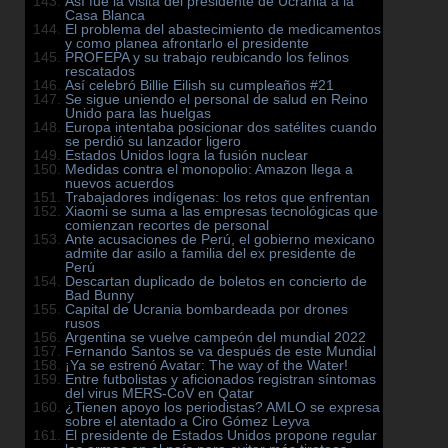
Así fue la visita del presidente de Ucrania a la
Casa Blanca
El problema del abastecimiento de medicamentos
y como planea afrontarlo el presidente
PROFEPA y su trabajo reubicando los felinos
rescatados
Así celebró Billie Eilish su cumpleaños #21
Se sigue uniendo el personal de salud en Reino
Unido para las huelgas
Europa intentaba posicionar dos satélites cuando
se perdió su lanzador ligero
Estados Unidos logra la fusión nuclear
Medidas contra el monopolio: Amazon llega a
nuevos acuerdos
Trabajadores indígenas: los retos que enfrentan
Xiaomi se suma a las empresas tecnológicas que
comienzan recortes de personal
Ante acusaciones de Perú, el gobierno mexicano
admite dar asilo a familia del ex presidente de
Perú
Descartan duplicado de boletos en concierto de
Bad Bunny
Capital de Ucrania bombardeada por drones
rusos
Argentina se vuelve campeón del mundial 2022
Fernando Santos se va después de este Mundial
¡Ya se estrenó Avatar: The way of the Water!
Entre futbolistas y aficionados registran síntomas
del virus MERS-CoV en Qatar
¿Tienen apoyo los periodistas? AMLO se expresa
sobre el atentado a Ciro Gómez Leyva
El presidente de Estados Unidos propone regular