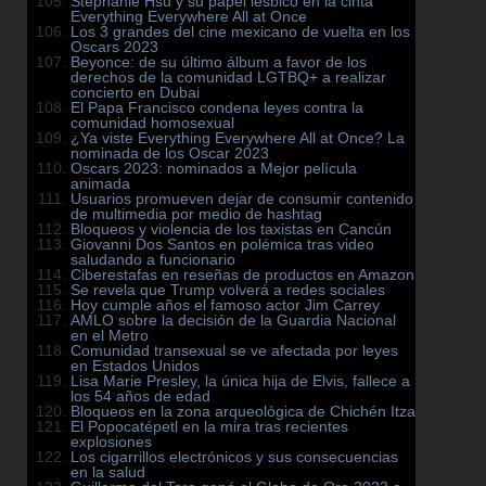
Stephanie Hsu y su papel lésbico en la cinta
Everything Everywhere All at Once
Los 3 grandes del cine mexicano de vuelta en los
Oscars 2023
Beyonce: de su último álbum a favor de los
derechos de la comunidad LGTBQ+ a realizar
concierto en Dubai
El Papa Francisco condena leyes contra la
comunidad homosexual
¿Ya viste Everything Everywhere All at Once? La
nominada de los Oscar 2023
Oscars 2023: nominados a Mejor película
animada
Usuarios promueven dejar de consumir contenido
de multimedia por medio de hashtag
Bloqueos y violencia de los taxistas en Cancún
Giovanni Dos Santos en polémica tras video
saludando a funcionario
Ciberestafas en reseñas de productos en Amazon
Se revela que Trump volverá a redes sociales
Hoy cumple años el famoso actor Jim Carrey
AMLO sobre la decisión de la Guardia Nacional
en el Metro
Comunidad transexual se ve afectada por leyes
en Estados Unidos
Lisa Marie Presley, la única hija de Elvis, fallece a
los 54 años de edad
Bloqueos en la zona arqueológica de Chichén Itza
El Popocatépetl en la mira tras recientes
explosiones
Los cigarrillos electrónicos y sus consecuencias
en la salud