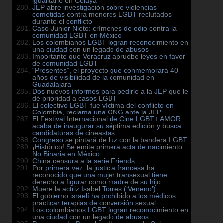
igualitario en Celaya
JEP abre investigación sobre violencias
cometidas contra menores LGBT reclutados
durante el conflicto
Caso Junior Nieto: crímenes de odio contra la
comunidad LGBT en México
Los colombianos LGBT logran reconocimiento en
una ciudad con un legado de abusos
Importante que Veracruz apruebe leyes en favor
de comunidad LGBT
“Presentes”, el proyecto que conmemorará 40
años de visibilidad de la comunidad en
Guadalajara
Dos nuevos informes para pedirle a la JEP que le
dé prioridad a casos LGBT
El colectivo LGBT fue víctima del conflicto en
Colombia, reclama una ONG ante la JEP
El Festival Internacional de Cine LGBT+ AMOR
acaba de inaugurar su séptima edición y busca
candidaturas de cineastas
Congreso se pintará de luz con la bandera LGBT
¡Histórico! Se emite primera acta de nacimiento
No Binaria en México
China censura a la serie Friends
Por primera vez, la justicia francesa ha
reconocido que una mujer transexual tiene
derecho a figurar como madre de su hijo.
Muere la actriz Isabel Torres (‘Veneno’)
El gobierno israelí ha prohibido a los médicos
practicar terapias de conversión sexual
Los colombianos LGBT logran reconocimiento en
una ciudad con un legado de abusos