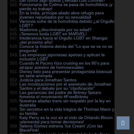
Del rumor algo queda ¿verdad Luis Coronel?
Funcionaria de Colima se pasa de homofóbica ¡y
pierde su trabajo!
En la India, príncipe aliado abre refugio para
jóvenes repudiados por su sexualidad
Varsovia sufre de la homofobia debido ¿al Orgullo
LGBT?
Madonna ¿discriminada por su edad?
¡Tenemos boda LGBT en MARVEL!
Intolerancia hacia el Orgullo LGBT en Shangai
¡del próximo año!
Conoce la historia detrás del “Lo que se ve no se
pregunta”
Las empresas japonesas apenas y aplican la
inclusión LGBT
Cuando Al Pacino hizo cruising en los 80’s para
atrapar asesino de homosexuales
Disney listo para presentar protagonista bisexual
en serie animada
Justicia para Jonathan Santos
Las movilizaciones por el asesinato de Jonathan
Santos y el debate por su “clasificación”
Las ganancias del padre de Britney Spears
fomenta el movimiento #FreeBritney
Nuestras aliadas trans sin respaldo por la ley en
Australia
Sin secretos en la vida trágica de Thomas Mann y
su familia
Katy Perry es la voz en el oído de Orlando Bloom
¡elemental para tomar decisiones!
Selena Gómez estrena ‘Ice Cream’ ¡Con las
BlackPink!