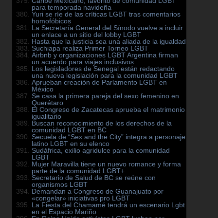
Caribe Mexicano, favorito de comunidad LGBT
para temporada navideña
Yuri se ríe de las críticas LGBT tras comentarios
homofóbicos
La Secretaría General del Sínodo vuelve a incluir
un enlace a un sitio del lobby LGBT
Hasta que la justicia sea una aliada de la igualdad
Suchiapa realiza Primer Torneo LGBT
Airbnb y organizaciones LGBT Argentina firman
un acuerdo para viajes inclusivos
Los legisladores de Senegal están redactando
una nueva legislación para la comunidad LGBT
Aprueban creación de Parlamento LGBT en
México
Se casa la primera pareja del sexo femenino en
Querétaro
El Congreso de Zacatecas aprueba el matrimonio
igualitario
Buscan reconocimiento de los derechos de la
comunidad LGBT en BC
Secuela de “Sex and the City” integra a personaje
latino LGBT en su elenco
Sudáfrica, exilio agridulce para la comunidad
LGBT
Mujer Maravilla tiene un nuevo romance y forma
parte de la comunidad LGBT+
Secretario de Salud de BC se reúne con
organismos LGBT
Demandan a Congreso de Guanajuato por
«congelar» iniciativas pro LGBT
La Fiesta del Chamamé tendrá un escenario Lgbt
en el Espacio Mariño