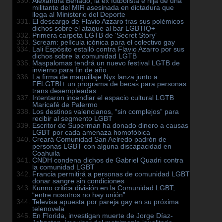
Alexandra Benado, la ex futbolista e hija de una
militante del MIR asesinada en dictadura que
llega al Ministerio del Deporte
El descargo de Flavio Azzaro tras sus polémicos
dichos sobre el ataque al bar LGBTIQ+
Primera carpeta LGTB de ‘Secret Story’
Scream: película icónica para el colectivo gay
Lali Espósito estalló contra Flavio Azarro por sus
dichos sobre la comunidad LGTB
Maspalomas tendrá un nuevo festival LGTB de
invierno para fin de año
La firma de maquillaje Nyx lanza junto a
FELGTBI+ un programa de becas para personas
trans desempleadas
Intentaron incendiar el espacio cultural LGTB
Maricafé de Palermo
Los destinos valencianos, “sin complejos” para
recibir al segmento LGBT
Escritor de Superman ha donado dinero a causas
LGBT por cada amenaza homofóbica
Creará Comunidad San Aelredo padrón de
personas LGBT con alguna discapacidad en
Coahuila
CNDH condena dichos de Gabriel Quadri contra
la comunidad LGBT
Francia permitirá a personas de comunidad LGBT
donar sangre sin condiciones
Kunno critica división en la Comunidad LGBT;
“entre nosotros no hay unión”
Televisa apuesta por pareja gay en su próxima
telenovela
En Florida, investigan muerte de Jorge Díaz-