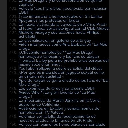
La Más Draga 3 y la controversia en su quinto
capítulo
Película “Los Increíbles” reconocida por inclusión
LGBT
Trato inhumano a homosexuales en Sri Lanka
Apoyamos las protestas en faldas
La nueva víctima de la cancelación ¿Chris Pratt?
El fútbol nunca será visto igual con El Club Muxes
Michelle Visage y sus acciones hacia Phillips
Schofield
La diversificación en galería de arte gay
Piden más jueces como Ana Bárbara en “La Más
Draga”
¿Chespirito homofóbico? “La Más Draga”
homenajea a Chespirito y los fans se atacan
¡Tómala! La ley judía no prohíbe a las parejas del
mismo sexo criar niños
YouTuber reflexiona sobre su salida del clóset
¿Por qué es mala idea un juguete sexual como
un cinturón de castidad?
Apio de Kabah se gana el odio de los fans de “La
Más Draga”
Las polémicas de Oreo y su arcoiris LGBT
Aviesc Who? ¡La gran favorita de “La Más
Draga”!
La importancia de Martin Jenkins en la Corte
Suprema de California
Restricciones en Exatlón y señalamientos de
homofobia en TV Azteca
Polémica por la falta de reconocimiento de
nuestros aliados no binarios en UK Pride
Político con opiniones homofóbicas es señalado