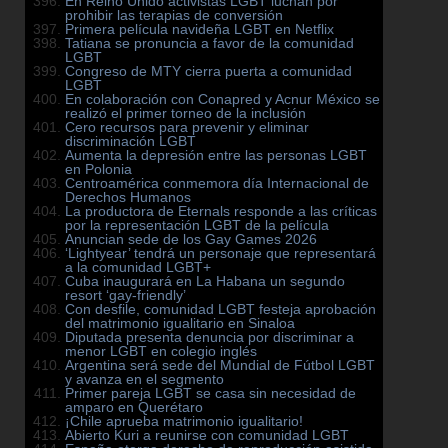
En Reino Unido activistas LGBT luchan por
prohibir las terapias de conversión
Primera película navideña LGBT en Netflix
Tatiana se pronuncia a favor de la comunidad
LGBT
Congreso de MTY cierra puerta a comunidad
LGBT
En colaboración con Conapred y Acnur México se
realizó el primer torneo de la inclusión
Cero recursos para prevenir y eliminar
discriminación LGBT
Aumenta la depresión entre las personas LGBT
en Polonia
Centroamérica conmemora día Internacional de
Derechos Humanos
La productora de Eternals responde a las críticas
por la representación LGBT de la película
Anuncian sede de los Gay Games 2026
‘Lightyear’ tendrá un personaje que representará
a la comunidad LGBT+
Cuba inaugurará en La Habana un segundo
resort ‘gay-friendly’
Con desfile, comunidad LGBT festeja aprobación
del matrimonio igualitario en Sinaloa
Diputada presenta denuncia por discriminar a
menor LGBT en colegio inglés
Argentina será sede del Mundial de Fútbol LGBT
y avanza en el segmento
Primer pareja LGBT se casa sin necesidad de
amparo en Querétaro
¡Chile aprueba matrimonio igualitario!
Abierto Kuri a reunirse con comunidad LGBT