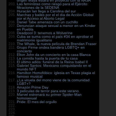
origen Maya estará en proyecto con la NASA
Las feministas como riesgo para el Ejército:
filtraciones de la SEDENA
Huracán Ian llega a Carolina del sur
Marchas y bailes por el el día de Acción Global
por el Acceso al Aborto Legal
Daniel Tabe amenaza con un cuchillo
Denuncian ataque sexual a menor en un Kínder
en Puebla
Deadpool 3: tenemos a Wolverine
Cuba se suma como el país #34 en aprobar el
matrimonio igualitario
The Whale, la nueva película de Brendan Fraser
Grupo Firme ondea bandera LGBTQ+ en
concierto
Elton John da un concierto en la casa Blanca
La comida hasta la puerta de tu casa
El último adiós: funeral de la Reina Isabel II
Gabriel Santos: Mexicano conquistando en el
mundo NFT
Hamilton Homofóbico: iglesia en Texas plagia el
famoso musical
¿La viruela del mono viene de la comunidad
LGBT+?
Amazón Prime Day
3 películas de terror para este verano.
Marvel estrenará su primer Spider-Man
homosexual
Pride: El mes del orgullo