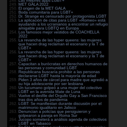
Las mejores apps LGBT+
MET GALA 2022
El origen de la MET GALA
Boda comunitaria para LGBT+
Dr. Strange es censurado por protagonista LGBT
La aplicación de citas para LGBT «Romeo» está
ayudando a los ucranianos a encontrar un refugio
amigable para LGBTQ en Europa
Los famosos mejor vestidos de COACHELLA
2022
La revancha de las hyper queens: las mujeres
que hacen drag reclaman el escenario y la T de
LGBT+
La revancha de las hyper queens: las mujeres
que hacen drag reclaman el escenario y la T de
LGBT+
Capacitan a burócratas en derechos humanos de
las personas y comunidad LGBT
Republicana buscaría prohibir a las personas
declararse LGBT hasta la mayoría de edad
Piden 3 años de cárcel para madre que agredió a
su hija adolescente por ser lesbiana
Un tucumano golpeó a una mujer del colectivo
LGBT en la avenida Mate de Luna
Vuelve el desfile del Orgullo Gay a San Francisco
tras dos años de pandemia
LGBT: Se manifiestan durante discusión por el
matrimonio igualitario en Jalisco
Denuncian a policías que persiguieron y
golpearon a pareja en Roma Sur
Jucopo someterá a análisis agenda de colectivos
LGBT en Tabasco