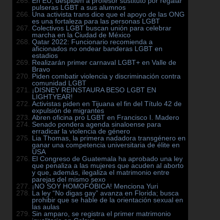
En EU, despiden a profesor sustituto por regalar
pulseras LGBT a sus alumnos
Una activista trans dice que el apoyo de las ONG
es una fortaleza para las personas LGBT
Colectivos LGBT buscan unión para celebrar
marcha en la Ciudad de México
Qatar 2022: Funcionario recomienda a
aficionados no ondear banderas LGBT en
estadios
Realizarán primer carnaval LGBT+ en Valle de
Bravo
Piden combatir violencia y discriminación contra
comunidad LGBT
¡DISNEY REINSTAURA BESO LGBT EN
LIGHTYEAR!
Activistas piden en Tijuana el fin del Título 42 de
expulsión de migrantes
Abren oficina pro LGBT en Francisco I. Madero
Senado pondera agenda sinaloense para
erradicar la violencia de género
Lia Thomas, la primera nadadora transgénero en
ganar una competencia universitaria de élite en
USA
El Congreso de Guatemala ha aprobado una ley
que penaliza a las mujeres que acuden al aborto
y que, además, ilegaliza el matrimonio entre
parejas del mismo sexo
¡NO SOY HOMOFÓBICA! Menciona Yuri
La ley “No digas gay” avanza en Florida; busca
prohibir que se hable de la orientación sexual en
las aulas
Sin amparo, se registra el primer matrimonio