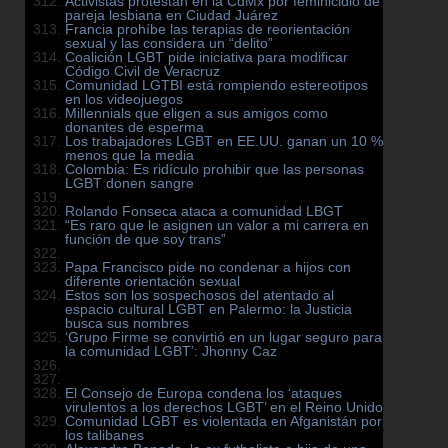
Activistas protestan en la CdMx por feminicidio de
pareja lesbiana en Ciudad Juárez
Francia prohíbe las terapias de reorientación
sexual y las considera un “delito”
Coalición LGBT pide iniciativa para modificar
Código Civil de Veracruz
Comunidad LGTBI está rompiendo estereotipos
en los videojuegos
Millennials que eligen a sus amigos como
donantes de esperma
Los trabajadores LGBT en EE.UU. ganan un 10 %
menos que la media
Colombia: Es ridículo prohibir que las personas
LGBT donen sangre
Rolando Fonseca ataca a comunidad LBGT
“Es raro que le asignen un valor a mi carrera en
función de que soy trans”
Papa Francisco pide no condenar a hijos con
diferente orientación sexual
Estos son los sospechosos del atentado al
espacio cultural LGBT en Palermo: la Justicia
busca sus nombres
‘Grupo Firme se convirtió en un lugar seguro para
la comunidad LGBT’: Jhonny Caz
El Consejo de Europa condena los ‘ataques
virulentos a los derechos LGBT’ en el Reino Unido
Comunidad LGBT es violentada en Afganistán por
los talibanes