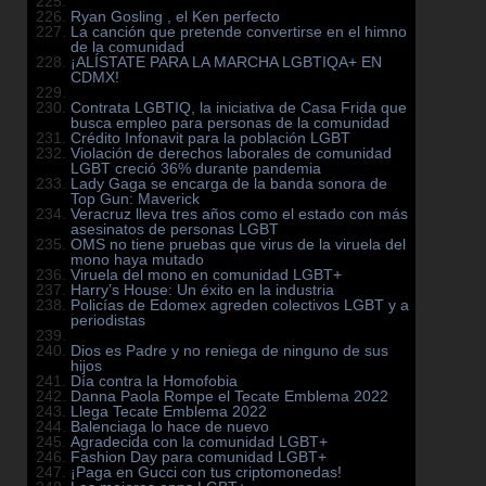
Ryan Gosling , el Ken perfecto
La canción que pretende convertirse en el himno
de la comunidad
¡ALÍSTATE PARA LA MARCHA LGBTIQA+ EN
CDMX!
Contrata LGBTIQ, la iniciativa de Casa Frida que
busca empleo para personas de la comunidad
Crédito Infonavit para la población LGBT
Violación de derechos laborales de comunidad
LGBT creció 36% durante pandemia
Lady Gaga se encarga de la banda sonora de
Top Gun: Maverick
Veracruz lleva tres años como el estado con más
asesinatos de personas LGBT
OMS no tiene pruebas que virus de la viruela del
mono haya mutado
Viruela del mono en comunidad LGBT+
Harry’s House: Un éxito en la industria
Policías de Edomex agreden colectivos LGBT y a
periodistas
Dios es Padre y no reniega de ninguno de sus
hijos
Día contra la Homofobia
Danna Paola Rompe el Tecate Emblema 2022
Llega Tecate Emblema 2022
Balenciaga lo hace de nuevo
Agradecida con la comunidad LGBT+
Fashion Day para comunidad LGBT+
¡Paga en Gucci con tus criptomonedas!