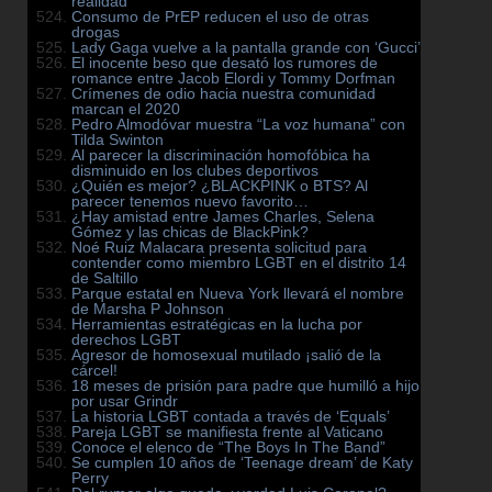
realidad
Consumo de PrEP reducen el uso de otras
drogas
Lady Gaga vuelve a la pantalla grande con ‘Gucci’
El inocente beso que desató los rumores de
romance entre Jacob Elordi y Tommy Dorfman
Crímenes de odio hacia nuestra comunidad
marcan el 2020
Pedro Almodóvar muestra “La voz humana” con
Tilda Swinton
Al parecer la discriminación homofóbica ha
disminuido en los clubes deportivos
¿Quién es mejor? ¿BLACKPINK o BTS? Al
parecer tenemos nuevo favorito…
¿Hay amistad entre James Charles, Selena
Gómez y las chicas de BlackPink?
Noé Ruiz Malacara presenta solicitud para
contender como miembro LGBT en el distrito 14
de Saltillo
Parque estatal en Nueva York llevará el nombre
de Marsha P Johnson
Herramientas estratégicas en la lucha por
derechos LGBT
Agresor de homosexual mutilado ¡salió de la
cárcel!
18 meses de prisión para padre que humilló a hijo
por usar Grindr
La historia LGBT contada a través de ‘Equals’
Pareja LGBT se manifiesta frente al Vaticano
Conoce el elenco de “The Boys In The Band”
Se cumplen 10 años de ‘Teenage dream’ de Katy
Perry