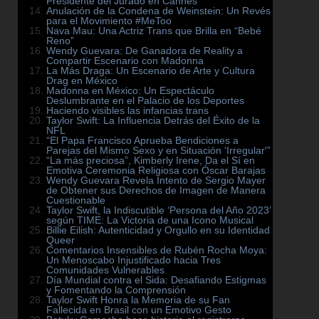
Presidente del Jurado en Cannes
Anulación de la Condena de Weinstein: Un Revés
para el Movimiento #MeToo
Nava Mau: Una Actriz Trans que Brilla en “Bebé
Reno”
Wendy Guevara: De Ganadora de Reality a
Compartir Escenario con Madonna
La Más Draga: Un Escenario de Arte y Cultura
Drag en México
Madonna en México: Un Espectáculo
Deslumbrante en el Palacio de los Deportes
Haciendo visibles las infancias trans
Taylor Swift: La Influencia Detrás del Éxito de la
NFL
“El Papa Francisco Aprueba Bendiciones a
Parejas del Mismo Sexo y en Situación ‘Irregular'”
“La más preciosa”, Kimberly Irene, Da el Sí en
Emotiva Ceremonia Religiosa con Óscar Barajas
Wendy Guevara Revela Intento de Sergio Mayer
de Obtener sus Derechos de Imagen de Manera
Cuestionable
Taylor Swift, la Indiscutible ‘Persona del Año 2023’
según TIME: La Victoria de una Icono Musical
Billie Eilish: Autenticidad y Orgullo en su Identidad
Queer
Comentarios Insensibles de Rubén Rocha Moya:
Un Menoscabo Injustificado hacia Tres
Comunidades Vulnerables
Día Mundial contra el Sida: Desafiando Estigmas
y Fomentando la Comprensión
Taylor Swift Honra la Memoria de su Fan
Fallecida en Brasil con un Emotivo Gesto