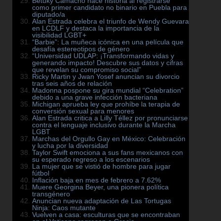
Betuky Camacho hace historia al registrarse
como primer candidato no binario en Puebla para
diputado/a
Alan Estrada celebra el triunfo de Wendy Guevara
en LCDLF y destaca la importancia de la
visibilidad LGBT+
“Barbie”: La muñeca icónica en una película que
desafía estereotipos de género
“Universidad UDLAP: ¡Transformando vidas y
generando impacto! Descubre sus datos y cifras
que revelan su compromiso social”
Ricky Martin y Jwan Yosef anuncian su divorcio
tras seis años de relación
Madonna pospone su gira mundial “Celebration”
debido a una grave infección bacteriana
Michigan aprueba ley que prohíbe la terapia de
conversión sexual para menores
Alan Estrada critica a Lilly Téllez por pronunciarse
contra el lenguaje inclusivo durante la Marcha
LGBT
Marchas del Orgullo Gay en México: Celebración
y lucha por la diversidad
Taylor Swift emociona a sus fans mexicanos con
su esperado regreso a los escenarios
La mujer que se vistió de hombre para jugar
fútbol
Inflación baja en mes de febrero a 7.62%
Muere Georgina Beyer, una pionera política
transgénero
Anuncian nueva adaptación de Las Tortugas
Ninja: Caos mutante
Vuelven a casa: esculturas que se encontraban