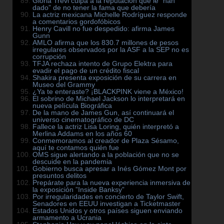
Gloria Trevi culpa a la reputación que le ”han
dado” de no tener la fama que debería
La actriz mexicana Michelle Rodríguez responde
a comentarios gordofóbicos
Henry Cavill no fue despedido: afirma James
Gunn
AMLO afirma que los 830.7 millones de pesos
irregulares observados por la ASF a la SEP no es
corrupción
TFJA rechaza intento de Grupo Elektra para
evadir el pago de un crédito fiscal
Shakira presenta exposición de su carrera en
Museo del Grammy
¿Ya te enteraste? ¡BLACKPINK viene a México!
El sobrino de Michael Jackson lo interpretará en
nueva película Biográfica
De la mano de James Gun, así continuará el
universo cinematográfico de DC
Fallece la actriz Lisa Loring, quién interpretó a
Merlina Addams en los años 60
Conmemoramos al creador de Plaza Sésamo,
aquí te contamos quién fue
OMS sigue alertando a la población que no se
descuide en la pandemia
Gobierno busca apresar a Inés Gómez Mont por
presuntos delitos
Prepárate para la nueva experiencia inmersiva de
la exposición ”Inside Banksy”
Por irregularidades en concierto de Taylor Swift,
Senadores en EEUU investigan a Ticketmaster
Estados Unidos y otros países siguen enviando
armamento a Ucrania