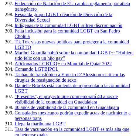
Federación de Natación de EU cambia reglamento por atleta
transgénero
Respalda grupo LGBT creación de Dirección de la
Diversidad Sexual
Indígenas de la comunidad LGBT sufren discriminación
Falta inclusión para la comunidad LGBT en San Pedro
Cholula
Tik Tok y sus nuevas políticas para proteger a la comunidad
LGBTQ
Maribel Guardia habló sobre la comunidad LGBT+: “Hubiera
sido feliz con un hijo gay”
Aficionados LGBTIQ+ en Mundial de Qatar 2022
Comando LGTBIPOL
Tachan de transfóbico a Ernesto D’Alessio por criticar las
cirugías de reasignación de sexo
Danielle Brooks está contenta de representar a la comunidad
LGBT
“Presentes”, el proyecto que conmemorará 40 años de
visibilidad de la comunidad en Guadalajara
40 años de visibilidad de la comunidad en Guadalajara
Consulados mexicanos podrán expedir actas de nacimiento a
personas trans
Llega la marihuana LGBT
Tasa de vacunación en la comunidad LGBT es más alta que
en heterosexuales