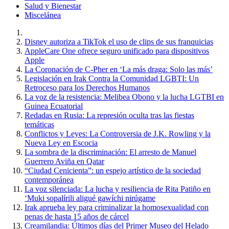
Salud y Bienestar
Miscelánea
Disney autoriza a TikTok el uso de clips de sus franquicias
AppleCare One ofrece seguro unificado para dispositivos
Apple
La Coronación de C-Pher en ‘La más draga: Solo las más’
Legislación en Irak Contra la Comunidad LGBTI: Un
Retroceso para los Derechos Humanos
La voz de la resistencia: Melibea Obono y la lucha LGTBI en
Guinea Ecuatorial
Redadas en Rusia: La represión oculta tras las fiestas
temáticas
Conflictos y Leyes: La Controversia de J.K. Rowling y la
Nueva Ley en Escocia
La sombra de la discriminación: El arresto de Manuel
Guerrero Aviña en Qatar
“Ciudad Cenicienta”: un espejo artístico de la sociedad
contemporánea
La voz silenciada: La lucha y resiliencia de Rita Patiño en
‘Muki sopalírili aligué gawíchi nirúgame
Irak aprueba ley para criminalizar la homosexualidad con
penas de hasta 15 años de cárcel
Creamilandia: Últimos días del Primer Museo del Helado