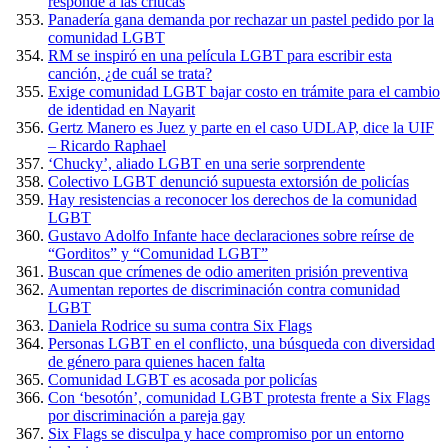
responde a las críticas
Panadería gana demanda por rechazar un pastel pedido por la
comunidad LGBT
RM se inspiró en una película LGBT para escribir esta
canción, ¿de cuál se trata?
Exige comunidad LGBT bajar costo en trámite para el cambio
de identidad en Nayarit
Gertz Manero es Juez y parte en el caso UDLAP, dice la UIF
– Ricardo Raphael
‘Chucky’, aliado LGBT en una serie sorprendente
Colectivo LGBT denunció supuesta extorsión de policías
Hay resistencias a reconocer los derechos de la comunidad
LGBT
Gustavo Adolfo Infante hace declaraciones sobre reírse de
“Gorditos” y “Comunidad LGBT”
Buscan que crímenes de odio ameriten prisión preventiva
Aumentan reportes de discriminación contra comunidad
LGBT
Daniela Rodrice su suma contra Six Flags
Personas LGBT en el conflicto, una búsqueda con diversidad
de género para quienes hacen falta
Comunidad LGBT es acosada por policías
Con ‘besotón’, comunidad LGBT protesta frente a Six Flags
por discriminación a pareja gay
Six Flags se disculpa y hace compromiso por un entorno