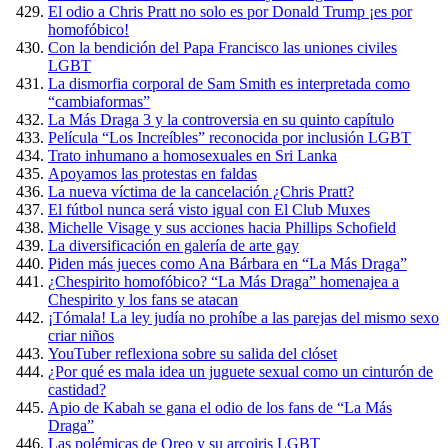
El odio a Chris Pratt no solo es por Donald Trump ¡es por
homofóbico!
Con la bendición del Papa Francisco las uniones civiles
LGBT
La dismorfia corporal de Sam Smith es interpretada como
“cambiaformas”
La Más Draga 3 y la controversia en su quinto capítulo
Película “Los Increíbles” reconocida por inclusión LGBT
Trato inhumano a homosexuales en Sri Lanka
Apoyamos las protestas en faldas
La nueva víctima de la cancelación ¿Chris Pratt?
El fútbol nunca será visto igual con El Club Muxes
Michelle Visage y sus acciones hacia Phillips Schofield
La diversificación en galería de arte gay
Piden más jueces como Ana Bárbara en “La Más Draga”
¿Chespirito homofóbico? “La Más Draga” homenajea a
Chespirito y los fans se atacan
¡Tómala! La ley judía no prohíbe a las parejas del mismo sexo
criar niños
YouTuber reflexiona sobre su salida del clóset
¿Por qué es mala idea un juguete sexual como un cinturón de
castidad?
Apio de Kabah se gana el odio de los fans de “La Más
Draga”
Las polémicas de Oreo y su arcoiris LGBT