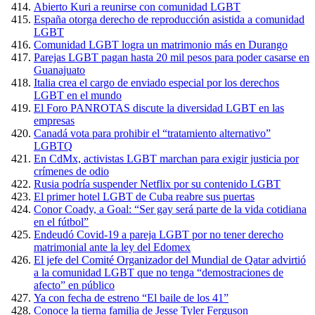
Abierto Kuri a reunirse con comunidad LGBT
España otorga derecho de reproducción asistida a comunidad
LGBT
Comunidad LGBT logra un matrimonio más en Durango
Parejas LGBT pagan hasta 20 mil pesos para poder casarse en
Guanajuato
Italia crea el cargo de enviado especial por los derechos
LGBT en el mundo
El Foro PANROTAS discute la diversidad LGBT en las
empresas
Canadá vota para prohibir el “tratamiento alternativo”
LGBTQ
En CdMx, activistas LGBT marchan para exigir justicia por
crímenes de odio
Rusia podría suspender Netflix por su contenido LGBT
El primer hotel LGBT de Cuba reabre sus puertas
Conor Coady, a Goal: “Ser gay será parte de la vida cotidiana
en el fútbol”
Endeudó Covid-19 a pareja LGBT por no tener derecho
matrimonial ante la ley del Edomex
El jefe del Comité Organizador del Mundial de Qatar advirtió
a la comunidad LGBT que no tenga “demostraciones de
afecto” en público
Ya con fecha de estreno “El baile de los 41”
Conoce la tierna familia de Jesse Tyler Ferguson