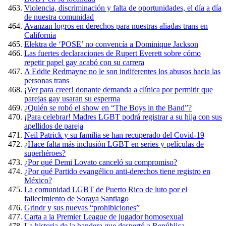
Violencia, discriminación y falta de oportunidades, el día a día
de nuestra comunidad
Avanzan logros en derechos para nuestras aliadas trans en
California
Elektra de ‘POSE’ no convencía a Dominique Jackson
Las fuertes declaraciones de Rupert Everett sobre cómo
repetir papel gay acabó con su carrera
A Eddie Redmayne no le son indiferentes los abusos hacia las
personas trans
¡Ver para creer! donante demanda a clínica por permitir que
parejas gay usaran su esperma
¿Quién se robó el show en “The Boys in the Band”?
¡Para celebrar! Madres LGBT podrá registrar a su hija con sus
apellidos de pareja
Neil Patrick y su familia se han recuperado del Covid-19
¿Hace falta más inclusión LGBT en series y películas de
superhéroes?
¿Por qué Demi Lovato canceló su compromiso?
¿Por qué Partido evangélico anti-derechos tiene registro en
México?
La comunidad LGBT de Puerto Rico de luto por el
fallecimiento de Soraya Santiago
Grindr y sus nuevas “prohibiciones”
Carta a la Premier League de jugador homosexual
La historia de la bandera que despertó a República