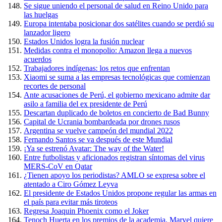
Se sigue uniendo el personal de salud en Reino Unido para
las huelgas
Europa intentaba posicionar dos satélites cuando se perdió su
lanzador ligero
Estados Unidos logra la fusión nuclear
Medidas contra el monopolio: Amazon llega a nuevos
acuerdos
Trabajadores indígenas: los retos que enfrentan
Xiaomi se suma a las empresas tecnológicas que comienzan
recortes de personal
Ante acusaciones de Perú, el gobierno mexicano admite dar
asilo a familia del ex presidente de Perú
Descartan duplicado de boletos en concierto de Bad Bunny
Capital de Ucrania bombardeada por drones rusos
Argentina se vuelve campeón del mundial 2022
Fernando Santos se va después de este Mundial
¡Ya se estrenó Avatar: The way of the Water!
Entre futbolistas y aficionados registran síntomas del virus
MERS-CoV en Qatar
¿Tienen apoyo los periodistas? AMLO se expresa sobre el
atentado a Ciro Gómez Leyva
El presidente de Estados Unidos propone regular las armas en
el país para evitar más tiroteos
Regresa Joaquin Phoenix como el Joker
Tenoch Huerta en los premios de la academia, Marvel quiere