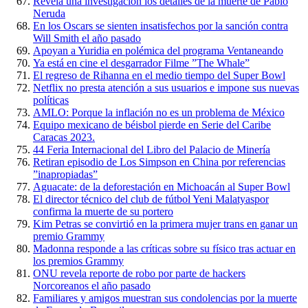
Revela una investigación los detalles de la muerte de Pablo
Neruda
En los Oscars se sienten insatisfechos por la sanción contra
Will Smith el año pasado
Apoyan a Yuridia en polémica del programa Ventaneando
Ya está en cine el desgarrador Filme ”The Whale”
El regreso de Rihanna en el medio tiempo del Super Bowl
Netflix no presta atención a sus usuarios e impone sus nuevas
políticas
AMLO: Porque la inflación no es un problema de México
Equipo mexicano de béisbol pierde en Serie del Caribe
Caracas 2023.
44 Feria Internacional del Libro del Palacio de Minería
Retiran episodio de Los Simpson en China por referencias
”inapropiadas”
Aguacate: de la deforestación en Michoacán al Super Bowl
El director técnico del club de fútbol Yeni Malatyaspor
confirma la muerte de su portero
Kim Petras se convirtió en la primera mujer trans en ganar un
premio Grammy
Madonna responde a las críticas sobre su físico tras actuar en
los premios Grammy
ONU revela reporte de robo por parte de hackers
Norcoreanos el año pasado
Familiares y amigos muestran sus condolencias por la muerte