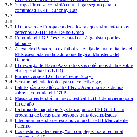
‘Grupo Firme se convirtió en un lugar seguro para la
comunidad LGBT’: Jhonny Caz
El Consejo de Europa condena los ‘ataques virulentos a los
derechos LGBT’ en el Reino Unido
Comunidad LGBT es violentada en Afganistán por los
talibanes
Alexandra Benado, la ex futbolista e hija de una militante del
MIR asesinada en dictadura que llega al Ministerio del
Deporte
El descargo de Flavio Azzaro tras sus polémicos dichos sobre
el ataque al bar LGBTIQ+
Primera carpeta LGTB de ‘Secret Story’
Scream: película icónica para el colectivo gay
Lali Espósito estalló contra Flavio Azarro por sus dichos
sobre la comunidad LGTB
Maspalomas tendrá un nuevo festival LGTB de invierno para
fin de año
La firma de maquillaje Nyx lanza junto a FELGTBI+ un
programa de becas para personas trans desempleadas
Intentaron incendiar el espacio cultural LGTB Maricafé de
Palermo
Los destinos valencianos, “sin complejos” para recibir al
segmento LGBT