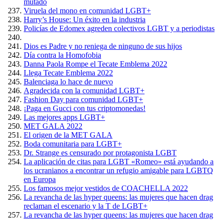
mutado
Viruela del mono en comunidad LGBT+
Harry’s House: Un éxito en la industria
Policías de Edomex agreden colectivos LGBT y a periodistas
Dios es Padre y no reniega de ninguno de sus hijos
Día contra la Homofobia
Danna Paola Rompe el Tecate Emblema 2022
Llega Tecate Emblema 2022
Balenciaga lo hace de nuevo
Agradecida con la comunidad LGBT+
Fashion Day para comunidad LGBT+
¡Paga en Gucci con tus criptomonedas!
Las mejores apps LGBT+
MET GALA 2022
El origen de la MET GALA
Boda comunitaria para LGBT+
Dr. Strange es censurado por protagonista LGBT
La aplicación de citas para LGBT «Romeo» está ayudando a
los ucranianos a encontrar un refugio amigable para LGBTQ
en Europa
Los famosos mejor vestidos de COACHELLA 2022
La revancha de las hyper queens: las mujeres que hacen drag
reclaman el escenario y la T de LGBT+
La revancha de las hyper queens: las mujeres que hacen drag