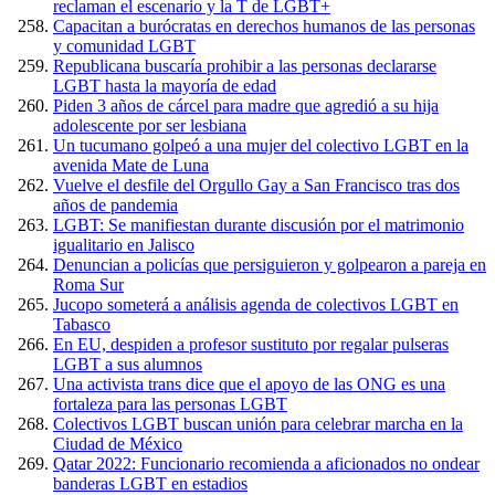
reclaman el escenario y la T de LGBT+
Capacitan a burócratas en derechos humanos de las personas
y comunidad LGBT
Republicana buscaría prohibir a las personas declararse
LGBT hasta la mayoría de edad
Piden 3 años de cárcel para madre que agredió a su hija
adolescente por ser lesbiana
Un tucumano golpeó a una mujer del colectivo LGBT en la
avenida Mate de Luna
Vuelve el desfile del Orgullo Gay a San Francisco tras dos
años de pandemia
LGBT: Se manifiestan durante discusión por el matrimonio
igualitario en Jalisco
Denuncian a policías que persiguieron y golpearon a pareja en
Roma Sur
Jucopo someterá a análisis agenda de colectivos LGBT en
Tabasco
En EU, despiden a profesor sustituto por regalar pulseras
LGBT a sus alumnos
Una activista trans dice que el apoyo de las ONG es una
fortaleza para las personas LGBT
Colectivos LGBT buscan unión para celebrar marcha en la
Ciudad de México
Qatar 2022: Funcionario recomienda a aficionados no ondear
banderas LGBT en estadios