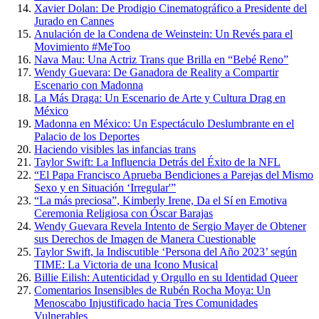
Xavier Dolan: De Prodigio Cinematográfico a Presidente del
Jurado en Cannes
Anulación de la Condena de Weinstein: Un Revés para el
Movimiento #MeToo
Nava Mau: Una Actriz Trans que Brilla en “Bebé Reno”
Wendy Guevara: De Ganadora de Reality a Compartir
Escenario con Madonna
La Más Draga: Un Escenario de Arte y Cultura Drag en
México
Madonna en México: Un Espectáculo Deslumbrante en el
Palacio de los Deportes
Haciendo visibles las infancias trans
Taylor Swift: La Influencia Detrás del Éxito de la NFL
“El Papa Francisco Aprueba Bendiciones a Parejas del Mismo
Sexo y en Situación ‘Irregular'”
“La más preciosa”, Kimberly Irene, Da el Sí en Emotiva
Ceremonia Religiosa con Óscar Barajas
Wendy Guevara Revela Intento de Sergio Mayer de Obtener
sus Derechos de Imagen de Manera Cuestionable
Taylor Swift, la Indiscutible ‘Persona del Año 2023’ según
TIME: La Victoria de una Icono Musical
Billie Eilish: Autenticidad y Orgullo en su Identidad Queer
Comentarios Insensibles de Rubén Rocha Moya: Un
Menoscabo Injustificado hacia Tres Comunidades
Vulnerables