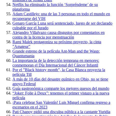
Netflix ha eliminado la función ‘Sorpréndeme’ de su
plataforma
Adam Castillejo: una de las 3 personas en todo el mundo en
recuperarse del VIH
Genaro García Luna será sentenciado, luego de ser declarado
culpable por el Jurado
Alejandro Villalvazo causa disgustos por comentarios en
contra de la licencia por menstruación
Rami Malek protagoniza su próximo proyecto, la cinta
”Amateur”
Grande estreno de la película Ant-Man and the Wasp:
Quantumania
La importancia de la detección temprana en menores:
conmemoran el Día Internacional del Cáncer Infantil
Por el ”Black history month”, la Casa Blanca proyecta la
película Till
A más de 10 días del desastre químico en Ohio, no se tiene
apoyo Federal
Guía gastronómica comparte los mejores quesos del mundo
“Joker: Folie à Deux”: tenemos el primer vistazo a la nueva
película
¡Para celebrar San Valentín! Luis Miguel confirma regreso a
escenarios en el 2023
Pati Chapoy pidió una disculpa pública a la cantante Yuridia