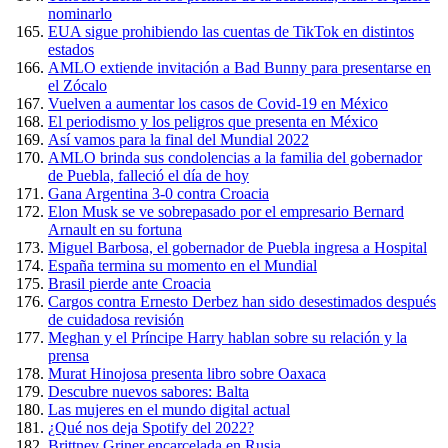
nominarlo
EUA sigue prohibiendo las cuentas de TikTok en distintos
estados
AMLO extiende invitación a Bad Bunny para presentarse en
el Zócalo
Vuelven a aumentar los casos de Covid-19 en México
El periodismo y los peligros que presenta en México
Así vamos para la final del Mundial 2022
AMLO brinda sus condolencias a la familia del gobernador
de Puebla, falleció el día de hoy
Gana Argentina 3-0 contra Croacia
Elon Musk se ve sobrepasado por el empresario Bernard
Arnault en su fortuna
Miguel Barbosa, el gobernador de Puebla ingresa a Hospital
España termina su momento en el Mundial
Brasil pierde ante Croacia
Cargos contra Ernesto Derbez han sido desestimados después
de cuidadosa revisión
Meghan y el Príncipe Harry hablan sobre su relación y la
prensa
Murat Hinojosa presenta libro sobre Oaxaca
Descubre nuevos sabores: Balta
Las mujeres en el mundo digital actual
¿Qué nos deja Spotify del 2022?
Brittney Griner encarcelada en Rusia