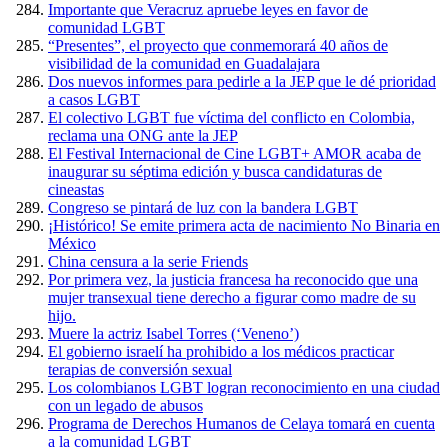
Importante que Veracruz apruebe leyes en favor de
comunidad LGBT
“Presentes”, el proyecto que conmemorará 40 años de
visibilidad de la comunidad en Guadalajara
Dos nuevos informes para pedirle a la JEP que le dé prioridad
a casos LGBT
El colectivo LGBT fue víctima del conflicto en Colombia,
reclama una ONG ante la JEP
El Festival Internacional de Cine LGBT+ AMOR acaba de
inaugurar su séptima edición y busca candidaturas de
cineastas
Congreso se pintará de luz con la bandera LGBT
¡Histórico! Se emite primera acta de nacimiento No Binaria en
México
China censura a la serie Friends
Por primera vez, la justicia francesa ha reconocido que una
mujer transexual tiene derecho a figurar como madre de su
hijo.
Muere la actriz Isabel Torres (‘Veneno’)
El gobierno israelí ha prohibido a los médicos practicar
terapias de conversión sexual
Los colombianos LGBT logran reconocimiento en una ciudad
con un legado de abusos
Programa de Derechos Humanos de Celaya tomará en cuenta
a la comunidad LGBT