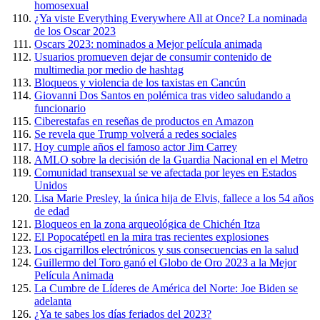
homosexual
¿Ya viste Everything Everywhere All at Once? La nominada
de los Oscar 2023
Oscars 2023: nominados a Mejor película animada
Usuarios promueven dejar de consumir contenido de
multimedia por medio de hashtag
Bloqueos y violencia de los taxistas en Cancún
Giovanni Dos Santos en polémica tras video saludando a
funcionario
Ciberestafas en reseñas de productos en Amazon
Se revela que Trump volverá a redes sociales
Hoy cumple años el famoso actor Jim Carrey
AMLO sobre la decisión de la Guardia Nacional en el Metro
Comunidad transexual se ve afectada por leyes en Estados
Unidos
Lisa Marie Presley, la única hija de Elvis, fallece a los 54 años
de edad
Bloqueos en la zona arqueológica de Chichén Itza
El Popocatépetl en la mira tras recientes explosiones
Los cigarrillos electrónicos y sus consecuencias en la salud
Guillermo del Toro ganó el Globo de Oro 2023 a la Mejor
Película Animada
La Cumbre de Líderes de América del Norte: Joe Biden se
adelanta
¿Ya te sabes los días feriados del 2023?