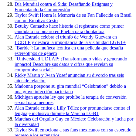
Día Mundial contra el Sida: Desafiando Estigmas y
Fomentando la Comprensión
Taylor Swift Honra la Memoria de su Fan Fallecida en Brasil
con un Emotivo Gesto
Betuky Camacho hace historia al registrarse como primer
candidato no binario en Puebla para diputado/a
Alan Estrada celebra el triunfo de Wendy Guevara en
LCDLF y destaca la importancia de la visibilidad LGBT+
“Barbie”: La muñeca icónica en una película que desafía
estereotipos de género
“Universidad UDLAP: ¡Transformando vidas y generando
impacto! Descubre sus datos y cifras que revelan su
compromiso social”
Ricky Martin y Jwan Yosef anuncian su divorcio tras seis
años de relación
Madonna pospone su gira mundial “Celebration” debido a
una grave infección bacteriana
Michigan aprueba ley que prohíbe la terapia de conversión
sexual para menores
Alan Estrada critica a Lilly Téllez por pronunciarse contra el
lenguaje inclusivo durante la Marcha LGBT
Marchas del Orgullo Gay en México: Celebración y lucha por
la diversidad
Taylor Swift emociona a sus fans mexicanos con su esperado
regreso a los escenarios