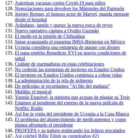
Autorizan vacunas contra Covid-19 para niños
Negociaciones para devolver los Mármoles del Partenón
Jeremy Renner, el famoso actor de Marvel, manda mensaje
desde el hospital
Arándano, jamón y queso: la nueva rosca de reyes
Nuevo operativo captura a Ovidio Guzmán
El motín en la prisión de Chihuahua
Sigue avanzando el esquema IMSS-Bienestar en México
Ucrania considera una estrategia de ataque con drones
El papa emérito Benedicto XVI en graves condiciones de
salud
Cuídate de quemaduras en estas celebraciones
No cederán las tormentas de invierno en Estados Unidos
El invierno en Estados Unidos comienza a cobrar vidas
La administración de la jefa de gobierno
De películas: te recordamos ”Al filo del mañana”
Matilda: el musical
Yasmín Esquivel, la ministra que acusan de plagiar su Tesis
Estamos al pendiente del estreno de la nueva película de
Netflix: Ruido
Así fue la visita del presidente de Ucrania a la Casa Blanca
El problema del abastecimiento de medicamentos y como
planea afrontarlo el presidente
PROFEPA y su trabajo reubicando los felinos rescatados
Así celebró Billie Eilish su cumpleaños #21