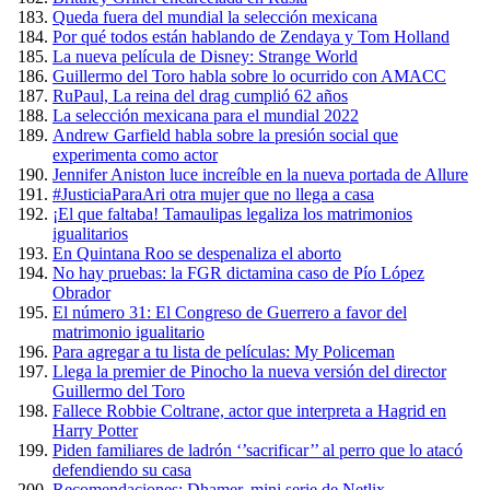
Queda fuera del mundial la selección mexicana
Por qué todos están hablando de Zendaya y Tom Holland
La nueva película de Disney: Strange World
Guillermo del Toro habla sobre lo ocurrido con AMACC
RuPaul, La reina del drag cumplió 62 años
La selección mexicana para el mundial 2022
Andrew Garfield habla sobre la presión social que
experimenta como actor
Jennifer Aniston luce increíble en la nueva portada de Allure
#JusticiaParaAri otra mujer que no llega a casa
¡El que faltaba! Tamaulipas legaliza los matrimonios
igualitarios
En Quintana Roo se despenaliza el aborto
No hay pruebas: la FGR dictamina caso de Pío López
Obrador
El número 31: El Congreso de Guerrero a favor del
matrimonio igualitario
Para agregar a tu lista de películas: My Policeman
Llega la premier de Pinocho la nueva versión del director
Guillermo del Toro
Fallece Robbie Coltrane, actor que interpreta a Hagrid en
Harry Potter
Piden familiares de ladrón ‘’sacrificar’’ al perro que lo atacó
defendiendo su casa
Recomendaciones: Dhamer, mini serie de Netlix