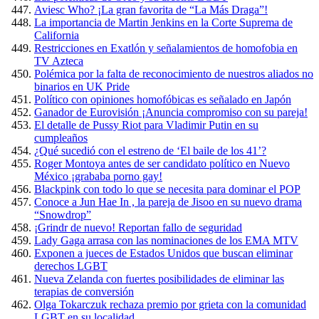
Aviesc Who? ¡La gran favorita de “La Más Draga”!
La importancia de Martin Jenkins en la Corte Suprema de
California
Restricciones en Exatlón y señalamientos de homofobia en
TV Azteca
Polémica por la falta de reconocimiento de nuestros aliados no
binarios en UK Pride
Político con opiniones homofóbicas es señalado en Japón
Ganador de Eurovisión ¡Anuncia compromiso con su pareja!
El detalle de Pussy Riot para Vladimir Putin en su
cumpleaños
¿Qué sucedió con el estreno de ‘El baile de los 41’?
Roger Montoya antes de ser candidato político en Nuevo
México ¡grababa porno gay!
Blackpink con todo lo que se necesita para dominar el POP
Conoce a Jun Hae In , la pareja de Jisoo en su nuevo drama
“Snowdrop”
¡Grindr de nuevo! Reportan fallo de seguridad
Lady Gaga arrasa con las nominaciones de los EMA MTV
Exponen a jueces de Estados Unidos que buscan eliminar
derechos LGBT
Nueva Zelanda con fuertes posibilidades de eliminar las
terapias de conversión
Olga Tokarczuk rechaza premio por grieta con la comunidad
LGBT en su localidad