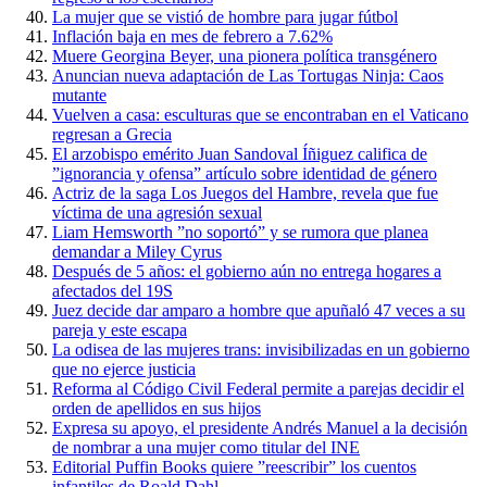
La mujer que se vistió de hombre para jugar fútbol
Inflación baja en mes de febrero a 7.62%
Muere Georgina Beyer, una pionera política transgénero
Anuncian nueva adaptación de Las Tortugas Ninja: Caos
mutante
Vuelven a casa: esculturas que se encontraban en el Vaticano
regresan a Grecia
El arzobispo emérito Juan Sandoval Íñiguez califica de
”ignorancia y ofensa” artículo sobre identidad de género
Actriz de la saga Los Juegos del Hambre, revela que fue
víctima de una agresión sexual
Liam Hemsworth ”no soportó” y se rumora que planea
demandar a Miley Cyrus
Después de 5 años: el gobierno aún no entrega hogares a
afectados del 19S
Juez decide dar amparo a hombre que apuñaló 47 veces a su
pareja y este escapa
La odisea de las mujeres trans: invisibilizadas en un gobierno
que no ejerce justicia
Reforma al Código Civil Federal permite a parejas decidir el
orden de apellidos en sus hijos
Expresa su apoyo, el presidente Andrés Manuel a la decisión
de nombrar a una mujer como titular del INE
Editorial Puffin Books quiere ”reescribir” los cuentos
infantiles de Roald Dahl