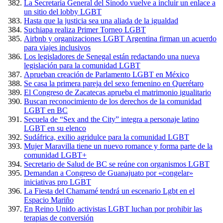
La Secretaría General del Sínodo vuelve a incluir un enlace a
un sitio del lobby LGBT
Hasta que la justicia sea una aliada de la igualdad
Suchiapa realiza Primer Torneo LGBT
Airbnb y organizaciones LGBT Argentina firman un acuerdo
para viajes inclusivos
Los legisladores de Senegal están redactando una nueva
legislación para la comunidad LGBT
Aprueban creación de Parlamento LGBT en México
Se casa la primera pareja del sexo femenino en Querétaro
El Congreso de Zacatecas aprueba el matrimonio igualitario
Buscan reconocimiento de los derechos de la comunidad
LGBT en BC
Secuela de “Sex and the City” integra a personaje latino
LGBT en su elenco
Sudáfrica, exilio agridulce para la comunidad LGBT
Mujer Maravilla tiene un nuevo romance y forma parte de la
comunidad LGBT+
Secretario de Salud de BC se reúne con organismos LGBT
Demandan a Congreso de Guanajuato por «congelar»
iniciativas pro LGBT
La Fiesta del Chamamé tendrá un escenario Lgbt en el
Espacio Mariño
En Reino Unido activistas LGBT luchan por prohibir las
terapias de conversión