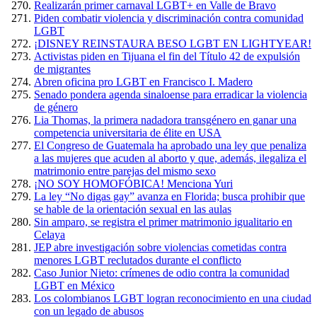
Realizarán primer carnaval LGBT+ en Valle de Bravo
Piden combatir violencia y discriminación contra comunidad
LGBT
¡DISNEY REINSTAURA BESO LGBT EN LIGHTYEAR!
Activistas piden en Tijuana el fin del Título 42 de expulsión
de migrantes
Abren oficina pro LGBT en Francisco I. Madero
Senado pondera agenda sinaloense para erradicar la violencia
de género
Lia Thomas, la primera nadadora transgénero en ganar una
competencia universitaria de élite en USA
El Congreso de Guatemala ha aprobado una ley que penaliza
a las mujeres que acuden al aborto y que, además, ilegaliza el
matrimonio entre parejas del mismo sexo
¡NO SOY HOMOFÓBICA! Menciona Yuri
La ley “No digas gay” avanza en Florida; busca prohibir que
se hable de la orientación sexual en las aulas
Sin amparo, se registra el primer matrimonio igualitario en
Celaya
JEP abre investigación sobre violencias cometidas contra
menores LGBT reclutados durante el conflicto
Caso Junior Nieto: crímenes de odio contra la comunidad
LGBT en México
Los colombianos LGBT logran reconocimiento en una ciudad
con un legado de abusos