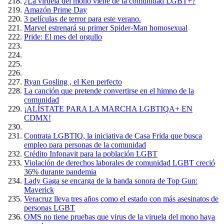
¿La viruela del mono viene de la comunidad LGBT+?
Amazón Prime Day
3 películas de terror para este verano.
Marvel estrenará su primer Spider-Man homosexual
Pride: El mes del orgullo
Ryan Gosling , el Ken perfecto
La canción que pretende convertirse en el himno de la
comunidad
¡ALÍSTATE PARA LA MARCHA LGBTIQA+ EN
CDMX!
Contrata LGBTIQ, la iniciativa de Casa Frida que busca
empleo para personas de la comunidad
Crédito Infonavit para la población LGBT
Violación de derechos laborales de comunidad LGBT creció
36% durante pandemia
Lady Gaga se encarga de la banda sonora de Top Gun:
Maverick
Veracruz lleva tres años como el estado con más asesinatos de
personas LGBT
OMS no tiene pruebas que virus de la viruela del mono haya