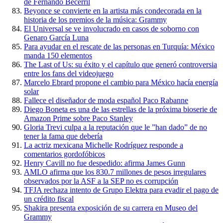
de Fernando Becerril
Beyonce se convierte en la artista más condecorada en la
historia de los premios de la música: Grammy
El Universal se ve involucrado en casos de soborno con
Genaro García Luna
Para ayudar en el rescate de las personas en Turquía: México
manda 150 elementos
The Last of Us: su éxito y el capítulo que generó controversia
entre los fans del videojuego
Marcelo Ebrard propone el cambio para México hacía energía
solar
Fallece el diseñador de moda español Paco Rabanne
Diego Boneta es una de las estrellas de la próxima bioserie de
Amazon Prime sobre Paco Stanley
Gloria Trevi culpa a la reputación que le ”han dado” de no
tener la fama que debería
La actriz mexicana Michelle Rodríguez responde a
comentarios gordofóbicos
Henry Cavill no fue despedido: afirma James Gunn
AMLO afirma que los 830.7 millones de pesos irregulares
observados por la ASF a la SEP no es corrupción
TFJA rechaza intento de Grupo Elektra para evadir el pago de
un crédito fiscal
Shakira presenta exposición de su carrera en Museo del
Grammy