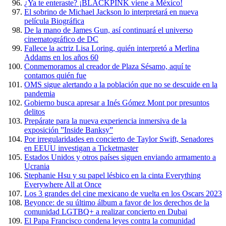
¿Ya te enteraste? ¡BLACKPINK viene a México!
El sobrino de Michael Jackson lo interpretará en nueva
película Biográfica
De la mano de James Gun, así continuará el universo
cinematográfico de DC
Fallece la actriz Lisa Loring, quién interpretó a Merlina
Addams en los años 60
Conmemoramos al creador de Plaza Sésamo, aquí te
contamos quién fue
OMS sigue alertando a la población que no se descuide en la
pandemia
Gobierno busca apresar a Inés Gómez Mont por presuntos
delitos
Prepárate para la nueva experiencia inmersiva de la
exposición ”Inside Banksy”
Por irregularidades en concierto de Taylor Swift, Senadores
en EEUU investigan a Ticketmaster
Estados Unidos y otros países siguen enviando armamento a
Ucrania
Stephanie Hsu y su papel lésbico en la cinta Everything
Everywhere All at Once
Los 3 grandes del cine mexicano de vuelta en los Oscars 2023
Beyonce: de su último álbum a favor de los derechos de la
comunidad LGTBQ+ a realizar concierto en Dubai
El Papa Francisco condena leyes contra la comunidad