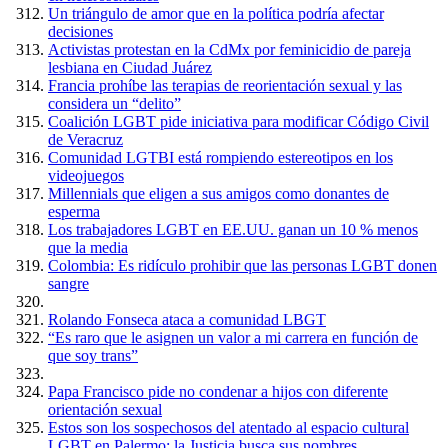
Un triángulo de amor que en la política podría afectar
decisiones
Activistas protestan en la CdMx por feminicidio de pareja
lesbiana en Ciudad Juárez
Francia prohíbe las terapias de reorientación sexual y las
considera un “delito”
Coalición LGBT pide iniciativa para modificar Código Civil
de Veracruz
Comunidad LGTBI está rompiendo estereotipos en los
videojuegos
Millennials que eligen a sus amigos como donantes de
esperma
Los trabajadores LGBT en EE.UU. ganan un 10 % menos
que la media
Colombia: Es ridículo prohibir que las personas LGBT donen
sangre
Rolando Fonseca ataca a comunidad LBGT
“Es raro que le asignen un valor a mi carrera en función de
que soy trans”
Papa Francisco pide no condenar a hijos con diferente
orientación sexual
Estos son los sospechosos del atentado al espacio cultural
LGBT en Palermo: la Justicia busca sus nombres