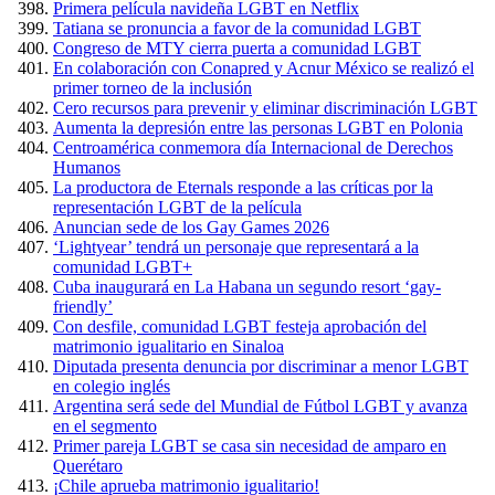
Primera película navideña LGBT en Netflix
Tatiana se pronuncia a favor de la comunidad LGBT
Congreso de MTY cierra puerta a comunidad LGBT
En colaboración con Conapred y Acnur México se realizó el
primer torneo de la inclusión
Cero recursos para prevenir y eliminar discriminación LGBT
Aumenta la depresión entre las personas LGBT en Polonia
Centroamérica conmemora día Internacional de Derechos
Humanos
La productora de Eternals responde a las críticas por la
representación LGBT de la película
Anuncian sede de los Gay Games 2026
‘Lightyear’ tendrá un personaje que representará a la
comunidad LGBT+
Cuba inaugurará en La Habana un segundo resort ‘gay-
friendly’
Con desfile, comunidad LGBT festeja aprobación del
matrimonio igualitario en Sinaloa
Diputada presenta denuncia por discriminar a menor LGBT
en colegio inglés
Argentina será sede del Mundial de Fútbol LGBT y avanza
en el segmento
Primer pareja LGBT se casa sin necesidad de amparo en
Querétaro
¡Chile aprueba matrimonio igualitario!