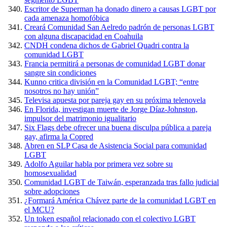
Escritor de Superman ha donado dinero a causas LGBT por
cada amenaza homofóbica
Creará Comunidad San Aelredo padrón de personas LGBT
con alguna discapacidad en Coahuila
CNDH condena dichos de Gabriel Quadri contra la
comunidad LGBT
Francia permitirá a personas de comunidad LGBT donar
sangre sin condiciones
Kunno critica división en la Comunidad LGBT; “entre
nosotros no hay unión”
Televisa apuesta por pareja gay en su próxima telenovela
En Florida, investigan muerte de Jorge Díaz-Johnston,
impulsor del matrimonio igualitario
Six Flags debe ofrecer una buena disculpa pública a pareja
gay, afirma la Copred
Abren en SLP Casa de Asistencia Social para comunidad
LGBT
Adolfo Aguilar habla por primera vez sobre su
homosexualidad
Comunidad LGBT de Taiwán, esperanzada tras fallo judicial
sobre adopciones
¿Formará América Chávez parte de la comunidad LGBT en
el MCU?
Un token español relacionado con el colectivo LGBT