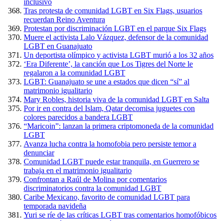
inclusivo
Tras protesta de comunidad LGBT en Six Flags, usuarios
recuerdan Reino Aventura
Protestan por discriminación LGBT en el parque Six Flags
Muere el activista Lalo Vázquez, defensor de la comunidad
LGBT en Guanajuato
Un deportista olímpico y activista LGBT murió a los 32 años
‘Era Diferente’, la canción que Los Tigres del Norte le
regalaron a la comunidad LGBT
LGBT: Guanajuato se une a estados que dicen “sí” al
matrimonio igualitario
Mary Robles, historia viva de la comunidad LGBT en Salta
Por ir en contra del Islam, Qatar decomisa juguetes con
colores parecidos a bandera LGBT
“Maricoin”: lanzan la primera criptomoneda de la comunidad
LGBT
Avanza lucha contra la homofobia pero persiste temor a
denunciar
Comunidad LGBT puede estar tranquila, en Guerrero se
trabaja en el matrimonio igualitario
Confrontan a Raúl de Molina por comentarios
discriminatorios contra la comunidad LGBT
Caribe Mexicano, favorito de comunidad LGBT para
temporada navideña
Yuri se ríe de las críticas LGBT tras comentarios homofóbicos