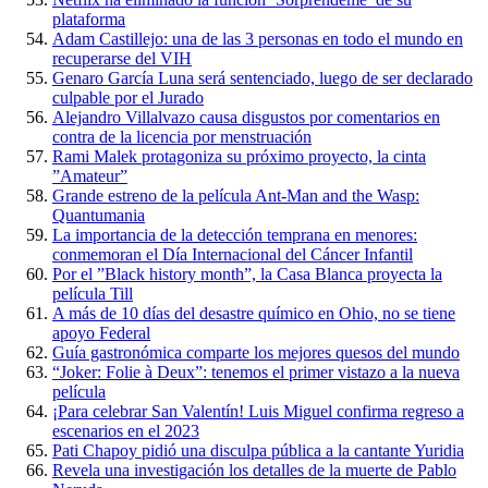
plataforma
Adam Castillejo: una de las 3 personas en todo el mundo en
recuperarse del VIH
Genaro García Luna será sentenciado, luego de ser declarado
culpable por el Jurado
Alejandro Villalvazo causa disgustos por comentarios en
contra de la licencia por menstruación
Rami Malek protagoniza su próximo proyecto, la cinta
”Amateur”
Grande estreno de la película Ant-Man and the Wasp:
Quantumania
La importancia de la detección temprana en menores:
conmemoran el Día Internacional del Cáncer Infantil
Por el ”Black history month”, la Casa Blanca proyecta la
película Till
A más de 10 días del desastre químico en Ohio, no se tiene
apoyo Federal
Guía gastronómica comparte los mejores quesos del mundo
“Joker: Folie à Deux”: tenemos el primer vistazo a la nueva
película
¡Para celebrar San Valentín! Luis Miguel confirma regreso a
escenarios en el 2023
Pati Chapoy pidió una disculpa pública a la cantante Yuridia
Revela una investigación los detalles de la muerte de Pablo