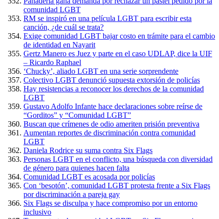
Panadería gana demanda por rechazar un pastel pedido por la
comunidad LGBT
RM se inspiró en una película LGBT para escribir esta
canción, ¿de cuál se trata?
Exige comunidad LGBT bajar costo en trámite para el cambio
de identidad en Nayarit
Gertz Manero es Juez y parte en el caso UDLAP, dice la UIF
– Ricardo Raphael
‘Chucky’, aliado LGBT en una serie sorprendente
Colectivo LGBT denunció supuesta extorsión de policías
Hay resistencias a reconocer los derechos de la comunidad
LGBT
Gustavo Adolfo Infante hace declaraciones sobre reírse de
“Gorditos” y “Comunidad LGBT”
Buscan que crímenes de odio ameriten prisión preventiva
Aumentan reportes de discriminación contra comunidad
LGBT
Daniela Rodrice su suma contra Six Flags
Personas LGBT en el conflicto, una búsqueda con diversidad
de género para quienes hacen falta
Comunidad LGBT es acosada por policías
Con ‘besotón’, comunidad LGBT protesta frente a Six Flags
por discriminación a pareja gay
Six Flags se disculpa y hace compromiso por un entorno
inclusivo