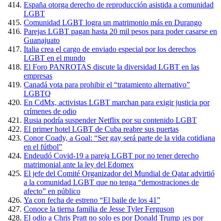
España otorga derecho de reproducción asistida a comunidad
LGBT
Comunidad LGBT logra un matrimonio más en Durango
Parejas LGBT pagan hasta 20 mil pesos para poder casarse en
Guanajuato
Italia crea el cargo de enviado especial por los derechos
LGBT en el mundo
El Foro PANROTAS discute la diversidad LGBT en las
empresas
Canadá vota para prohibir el “tratamiento alternativo”
LGBTQ
En CdMx, activistas LGBT marchan para exigir justicia por
crímenes de odio
Rusia podría suspender Netflix por su contenido LGBT
El primer hotel LGBT de Cuba reabre sus puertas
Conor Coady, a Goal: “Ser gay será parte de la vida cotidiana
en el fútbol”
Endeudó Covid-19 a pareja LGBT por no tener derecho
matrimonial ante la ley del Edomex
El jefe del Comité Organizador del Mundial de Qatar advirtió
a la comunidad LGBT que no tenga “demostraciones de
afecto” en público
Ya con fecha de estreno “El baile de los 41”
Conoce la tierna familia de Jesse Tyler Ferguson
El odio a Chris Pratt no solo es por Donald Trump ¡es por