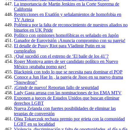
La importancia de Martin Jenkins en la Corte Suprema de
California
Restricciones en Exatlón y señalamientos de homofobia en
TV Azteca
Polémica por la falta de reconocimiento de nuestros aliados no
binarios en UK Pride
Político con opiniones homofóbicas es señalado en Japón
Ganador de Eurovisión ¡Anuncia compromiso con su pareja!
El detalle de Pussy Riot para Vladimir Putin en su
cumpleaños
¿Qué sucedió con el estreno de ‘El baile de los 41’?
Roger Montoya antes de ser candidato político en Nuevo
México ¡grababa porno gay!
Blackpink con todo lo que se necesita para dominar el POP
Conoce a Jun Hae In , la pareja de Jisoo en su nuevo drama
“Snowdrop”
¡Grindr de nuevo! Reportan fallo de seguridad
Lady Gaga arrasa con las nominaciones de los EMA MTV
Exponen a jueces de Estados Unidos que buscan eliminar
derechos LGBT
Nueva Zelanda con fuertes posibilidades de eliminar las
terapias de conversión
Olga Tokarczuk rechaza premio por grieta con la comunidad
LGBT en su localidad
Violencia, discriminación y falta de oportunidades, el día a día