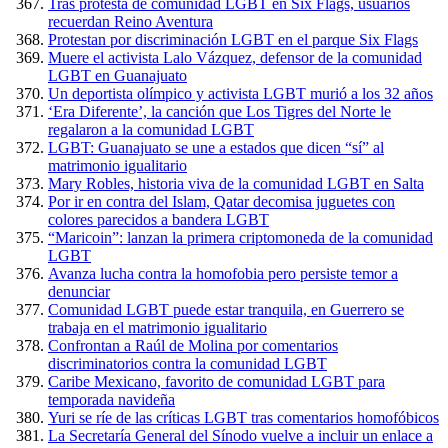
Tras protesta de comunidad LGBT en Six Flags, usuarios
recuerdan Reino Aventura
Protestan por discriminación LGBT en el parque Six Flags
Muere el activista Lalo Vázquez, defensor de la comunidad
LGBT en Guanajuato
Un deportista olímpico y activista LGBT murió a los 32 años
‘Era Diferente’, la canción que Los Tigres del Norte le
regalaron a la comunidad LGBT
LGBT: Guanajuato se une a estados que dicen “sí” al
matrimonio igualitario
Mary Robles, historia viva de la comunidad LGBT en Salta
Por ir en contra del Islam, Qatar decomisa juguetes con
colores parecidos a bandera LGBT
“Maricoin”: lanzan la primera criptomoneda de la comunidad
LGBT
Avanza lucha contra la homofobia pero persiste temor a
denunciar
Comunidad LGBT puede estar tranquila, en Guerrero se
trabaja en el matrimonio igualitario
Confrontan a Raúl de Molina por comentarios
discriminatorios contra la comunidad LGBT
Caribe Mexicano, favorito de comunidad LGBT para
temporada navideña
Yuri se ríe de las críticas LGBT tras comentarios homofóbicos
La Secretaría General del Sínodo vuelve a incluir un enlace a