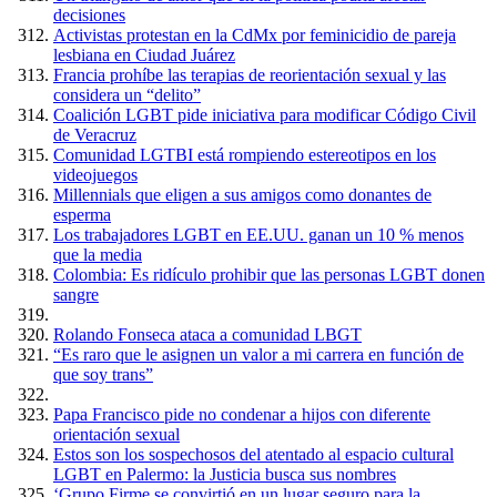
decisiones
Activistas protestan en la CdMx por feminicidio de pareja
lesbiana en Ciudad Juárez
Francia prohíbe las terapias de reorientación sexual y las
considera un “delito”
Coalición LGBT pide iniciativa para modificar Código Civil
de Veracruz
Comunidad LGTBI está rompiendo estereotipos en los
videojuegos
Millennials que eligen a sus amigos como donantes de
esperma
Los trabajadores LGBT en EE.UU. ganan un 10 % menos
que la media
Colombia: Es ridículo prohibir que las personas LGBT donen
sangre
Rolando Fonseca ataca a comunidad LBGT
“Es raro que le asignen un valor a mi carrera en función de
que soy trans”
Papa Francisco pide no condenar a hijos con diferente
orientación sexual
Estos son los sospechosos del atentado al espacio cultural
LGBT en Palermo: la Justicia busca sus nombres
‘Grupo Firme se convirtió en un lugar seguro para la