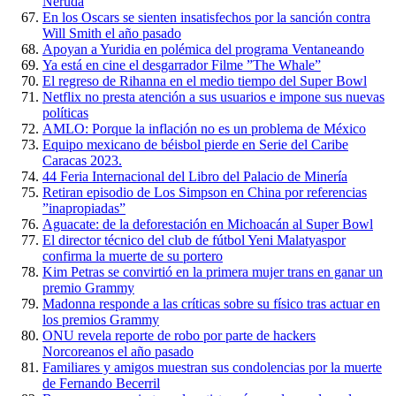
Neruda
En los Oscars se sienten insatisfechos por la sanción contra
Will Smith el año pasado
Apoyan a Yuridia en polémica del programa Ventaneando
Ya está en cine el desgarrador Filme ”The Whale”
El regreso de Rihanna en el medio tiempo del Super Bowl
Netflix no presta atención a sus usuarios e impone sus nuevas
políticas
AMLO: Porque la inflación no es un problema de México
Equipo mexicano de béisbol pierde en Serie del Caribe
Caracas 2023.
44 Feria Internacional del Libro del Palacio de Minería
Retiran episodio de Los Simpson en China por referencias
”inapropiadas”
Aguacate: de la deforestación en Michoacán al Super Bowl
El director técnico del club de fútbol Yeni Malatyaspor
confirma la muerte de su portero
Kim Petras se convirtió en la primera mujer trans en ganar un
premio Grammy
Madonna responde a las críticas sobre su físico tras actuar en
los premios Grammy
ONU revela reporte de robo por parte de hackers
Norcoreanos el año pasado
Familiares y amigos muestran sus condolencias por la muerte
de Fernando Becerril