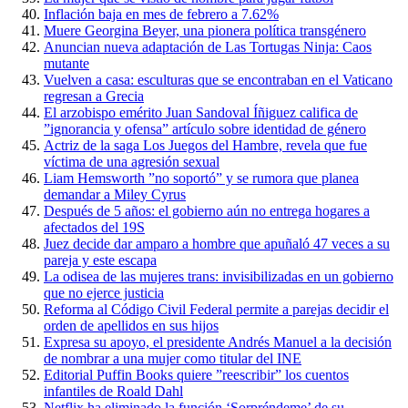
Inflación baja en mes de febrero a 7.62%
Muere Georgina Beyer, una pionera política transgénero
Anuncian nueva adaptación de Las Tortugas Ninja: Caos
mutante
Vuelven a casa: esculturas que se encontraban en el Vaticano
regresan a Grecia
El arzobispo emérito Juan Sandoval Íñiguez califica de
”ignorancia y ofensa” artículo sobre identidad de género
Actriz de la saga Los Juegos del Hambre, revela que fue
víctima de una agresión sexual
Liam Hemsworth ”no soportó” y se rumora que planea
demandar a Miley Cyrus
Después de 5 años: el gobierno aún no entrega hogares a
afectados del 19S
Juez decide dar amparo a hombre que apuñaló 47 veces a su
pareja y este escapa
La odisea de las mujeres trans: invisibilizadas en un gobierno
que no ejerce justicia
Reforma al Código Civil Federal permite a parejas decidir el
orden de apellidos en sus hijos
Expresa su apoyo, el presidente Andrés Manuel a la decisión
de nombrar a una mujer como titular del INE
Editorial Puffin Books quiere ”reescribir” los cuentos
infantiles de Roald Dahl
Netflix ha eliminado la función ‘Sorpréndeme’ de su