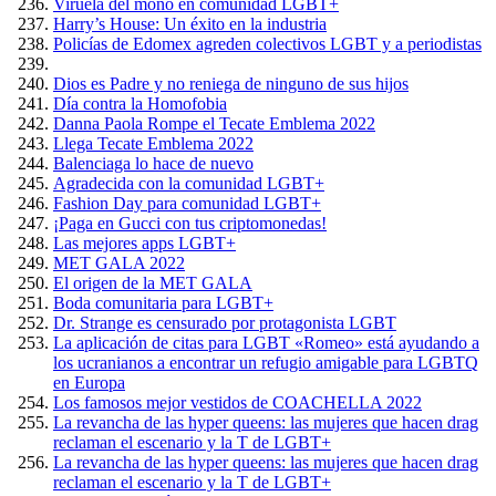
Viruela del mono en comunidad LGBT+
Harry’s House: Un éxito en la industria
Policías de Edomex agreden colectivos LGBT y a periodistas
Dios es Padre y no reniega de ninguno de sus hijos
Día contra la Homofobia
Danna Paola Rompe el Tecate Emblema 2022
Llega Tecate Emblema 2022
Balenciaga lo hace de nuevo
Agradecida con la comunidad LGBT+
Fashion Day para comunidad LGBT+
¡Paga en Gucci con tus criptomonedas!
Las mejores apps LGBT+
MET GALA 2022
El origen de la MET GALA
Boda comunitaria para LGBT+
Dr. Strange es censurado por protagonista LGBT
La aplicación de citas para LGBT «Romeo» está ayudando a
los ucranianos a encontrar un refugio amigable para LGBTQ
en Europa
Los famosos mejor vestidos de COACHELLA 2022
La revancha de las hyper queens: las mujeres que hacen drag
reclaman el escenario y la T de LGBT+
La revancha de las hyper queens: las mujeres que hacen drag
reclaman el escenario y la T de LGBT+