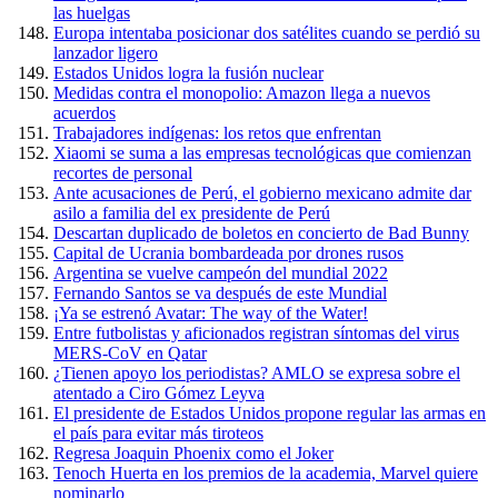
las huelgas
Europa intentaba posicionar dos satélites cuando se perdió su
lanzador ligero
Estados Unidos logra la fusión nuclear
Medidas contra el monopolio: Amazon llega a nuevos
acuerdos
Trabajadores indígenas: los retos que enfrentan
Xiaomi se suma a las empresas tecnológicas que comienzan
recortes de personal
Ante acusaciones de Perú, el gobierno mexicano admite dar
asilo a familia del ex presidente de Perú
Descartan duplicado de boletos en concierto de Bad Bunny
Capital de Ucrania bombardeada por drones rusos
Argentina se vuelve campeón del mundial 2022
Fernando Santos se va después de este Mundial
¡Ya se estrenó Avatar: The way of the Water!
Entre futbolistas y aficionados registran síntomas del virus
MERS-CoV en Qatar
¿Tienen apoyo los periodistas? AMLO se expresa sobre el
atentado a Ciro Gómez Leyva
El presidente de Estados Unidos propone regular las armas en
el país para evitar más tiroteos
Regresa Joaquin Phoenix como el Joker
Tenoch Huerta en los premios de la academia, Marvel quiere
nominarlo