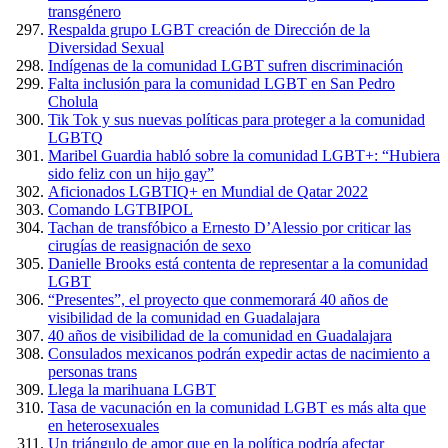
transgénero
Respalda grupo LGBT creación de Dirección de la
Diversidad Sexual
Indígenas de la comunidad LGBT sufren discriminación
Falta inclusión para la comunidad LGBT en San Pedro
Cholula
Tik Tok y sus nuevas políticas para proteger a la comunidad
LGBTQ
Maribel Guardia habló sobre la comunidad LGBT+: “Hubiera
sido feliz con un hijo gay”
Aficionados LGBTIQ+ en Mundial de Qatar 2022
Comando LGTBIPOL
Tachan de transfóbico a Ernesto D’Alessio por criticar las
cirugías de reasignación de sexo
Danielle Brooks está contenta de representar a la comunidad
LGBT
“Presentes”, el proyecto que conmemorará 40 años de
visibilidad de la comunidad en Guadalajara
40 años de visibilidad de la comunidad en Guadalajara
Consulados mexicanos podrán expedir actas de nacimiento a
personas trans
Llega la marihuana LGBT
Tasa de vacunación en la comunidad LGBT es más alta que
en heterosexuales
Un triángulo de amor que en la política podría afectar