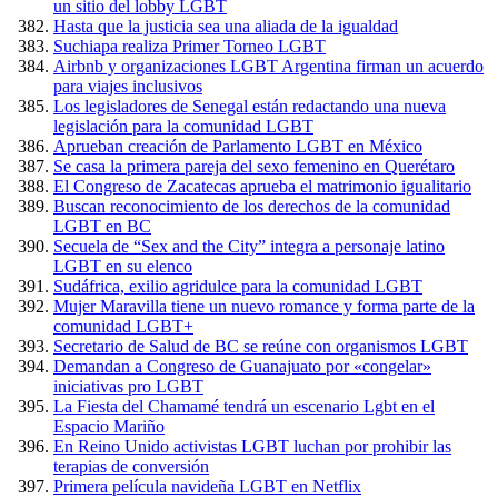
un sitio del lobby LGBT
Hasta que la justicia sea una aliada de la igualdad
Suchiapa realiza Primer Torneo LGBT
Airbnb y organizaciones LGBT Argentina firman un acuerdo
para viajes inclusivos
Los legisladores de Senegal están redactando una nueva
legislación para la comunidad LGBT
Aprueban creación de Parlamento LGBT en México
Se casa la primera pareja del sexo femenino en Querétaro
El Congreso de Zacatecas aprueba el matrimonio igualitario
Buscan reconocimiento de los derechos de la comunidad
LGBT en BC
Secuela de “Sex and the City” integra a personaje latino
LGBT en su elenco
Sudáfrica, exilio agridulce para la comunidad LGBT
Mujer Maravilla tiene un nuevo romance y forma parte de la
comunidad LGBT+
Secretario de Salud de BC se reúne con organismos LGBT
Demandan a Congreso de Guanajuato por «congelar»
iniciativas pro LGBT
La Fiesta del Chamamé tendrá un escenario Lgbt en el
Espacio Mariño
En Reino Unido activistas LGBT luchan por prohibir las
terapias de conversión
Primera película navideña LGBT en Netflix