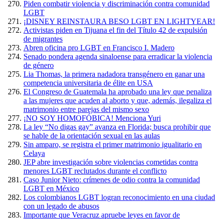
Piden combatir violencia y discriminación contra comunidad
LGBT
¡DISNEY REINSTAURA BESO LGBT EN LIGHTYEAR!
Activistas piden en Tijuana el fin del Título 42 de expulsión
de migrantes
Abren oficina pro LGBT en Francisco I. Madero
Senado pondera agenda sinaloense para erradicar la violencia
de género
Lia Thomas, la primera nadadora transgénero en ganar una
competencia universitaria de élite en USA
El Congreso de Guatemala ha aprobado una ley que penaliza
a las mujeres que acuden al aborto y que, además, ilegaliza el
matrimonio entre parejas del mismo sexo
¡NO SOY HOMOFÓBICA! Menciona Yuri
La ley “No digas gay” avanza en Florida; busca prohibir que
se hable de la orientación sexual en las aulas
Sin amparo, se registra el primer matrimonio igualitario en
Celaya
JEP abre investigación sobre violencias cometidas contra
menores LGBT reclutados durante el conflicto
Caso Junior Nieto: crímenes de odio contra la comunidad
LGBT en México
Los colombianos LGBT logran reconocimiento en una ciudad
con un legado de abusos
Importante que Veracruz apruebe leyes en favor de