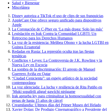
Salud y Bienestar
Miscelánea
Disney autoriza a TikTok el uso de clips de sus franquicias
AppleCare One ofrece seguro unificado para dispositivos
Apple
La Coronación de C-Pher en ‘La más draga: Solo las más’
Legislación en Irak Contra la Comunidad LGBTI: Un
Retroceso para los Derechos Humanos
La voz de la resistencia: Melibea Obono y la lucha LGTBI en
Guinea Ecuatorial
Redadas en Rusia: La represión oculta tras las fiestas
temáticas
Conflictos y Leyes: La Controversia de J.K. Rowling y la
Nueva Ley en Escocia
La sombra de la discriminación: El arresto de Manuel
Guerrero Aviña en Qatar
“Ciudad Cenicienta”: un espejo artístico de la sociedad
contemporánea
La voz silenciada: La lucha y resiliencia de Rita Patiño en
‘Muki sopalírili aligué gawíchi nirúgame
Irak aprueba ley para criminalizar la homosexualidad con
penas de hasta 15 años de cárcel
Creamilandia: Últimos días del Primer Museo del Helado
Xavier Dolan: De Prodigio Cinematográfico a Presidente del