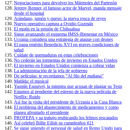
Negociaciones para devolver los Mármoles del Partenón
Jeremy Renner, el famoso actor de Marvel, manda mensaje
desde el hospital
Arándano, jamón y queso: la nueva rosca de reyes
Nuevo operativo captura a Ovidio Guzmán
El motín en la prisión de Chihuahua
Sigue avanzando el esquema IMSS-Bienestar en México
Ucrania considera una estrategia de ataque con drones
El papa emérito Benedicto XVI en graves condiciones de
salud
Cuídate de quemaduras en estas celebraciones
No cederán las tormentas de invierno en Estados Unidos
El invierno en Estados Unidos comienza a cobrar vidas
La administración de la jefa de gobierno
De películas: te recordamos ”Al filo del mañana”
Matilda: el musical
Yasmín Esquivel, la ministra que acusan de plagiar su Tesis
Estamos al pendiente del estreno de la nueva película de
Netflix: Ruido
Así fue la visita del presidente de Ucrania a la Casa Blanca
El problema del abastecimiento de medicamentos y como
planea afrontarlo el presidente
PROFEPA y su trabajo reubicando los felinos rescatados
Así celebró Billie Eilish su cumpleaños #21
Se sigue uniendo el personal de salud en Reino Unido para