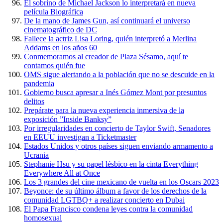
El sobrino de Michael Jackson lo interpretará en nueva
película Biográfica
De la mano de James Gun, así continuará el universo
cinematográfico de DC
Fallece la actriz Lisa Loring, quién interpretó a Merlina
Addams en los años 60
Conmemoramos al creador de Plaza Sésamo, aquí te
contamos quién fue
OMS sigue alertando a la población que no se descuide en la
pandemia
Gobierno busca apresar a Inés Gómez Mont por presuntos
delitos
Prepárate para la nueva experiencia inmersiva de la
exposición ”Inside Banksy”
Por irregularidades en concierto de Taylor Swift, Senadores
en EEUU investigan a Ticketmaster
Estados Unidos y otros países siguen enviando armamento a
Ucrania
Stephanie Hsu y su papel lésbico en la cinta Everything
Everywhere All at Once
Los 3 grandes del cine mexicano de vuelta en los Oscars 2023
Beyonce: de su último álbum a favor de los derechos de la
comunidad LGTBQ+ a realizar concierto en Dubai
El Papa Francisco condena leyes contra la comunidad
homosexual