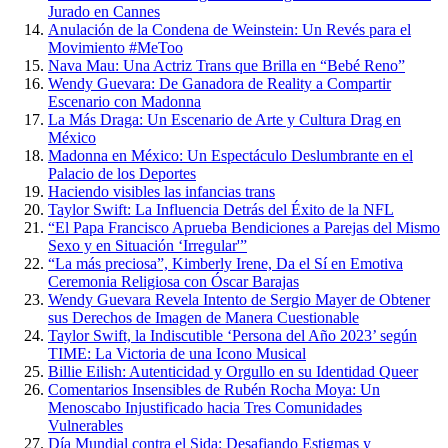
Jurado en Cannes
Anulación de la Condena de Weinstein: Un Revés para el
Movimiento #MeToo
Nava Mau: Una Actriz Trans que Brilla en “Bebé Reno”
Wendy Guevara: De Ganadora de Reality a Compartir
Escenario con Madonna
La Más Draga: Un Escenario de Arte y Cultura Drag en
México
Madonna en México: Un Espectáculo Deslumbrante en el
Palacio de los Deportes
Haciendo visibles las infancias trans
Taylor Swift: La Influencia Detrás del Éxito de la NFL
“El Papa Francisco Aprueba Bendiciones a Parejas del Mismo
Sexo y en Situación ‘Irregular'”
“La más preciosa”, Kimberly Irene, Da el Sí en Emotiva
Ceremonia Religiosa con Óscar Barajas
Wendy Guevara Revela Intento de Sergio Mayer de Obtener
sus Derechos de Imagen de Manera Cuestionable
Taylor Swift, la Indiscutible ‘Persona del Año 2023’ según
TIME: La Victoria de una Icono Musical
Billie Eilish: Autenticidad y Orgullo en su Identidad Queer
Comentarios Insensibles de Rubén Rocha Moya: Un
Menoscabo Injustificado hacia Tres Comunidades
Vulnerables
Día Mundial contra el Sida: Desafiando Estigmas y