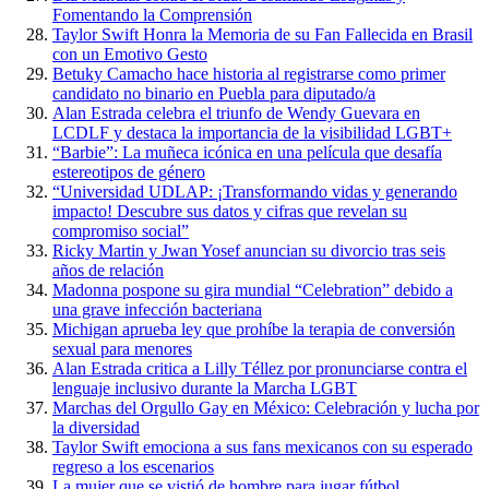
Fomentando la Comprensión
Taylor Swift Honra la Memoria de su Fan Fallecida en Brasil
con un Emotivo Gesto
Betuky Camacho hace historia al registrarse como primer
candidato no binario en Puebla para diputado/a
Alan Estrada celebra el triunfo de Wendy Guevara en
LCDLF y destaca la importancia de la visibilidad LGBT+
“Barbie”: La muñeca icónica en una película que desafía
estereotipos de género
“Universidad UDLAP: ¡Transformando vidas y generando
impacto! Descubre sus datos y cifras que revelan su
compromiso social”
Ricky Martin y Jwan Yosef anuncian su divorcio tras seis
años de relación
Madonna pospone su gira mundial “Celebration” debido a
una grave infección bacteriana
Michigan aprueba ley que prohíbe la terapia de conversión
sexual para menores
Alan Estrada critica a Lilly Téllez por pronunciarse contra el
lenguaje inclusivo durante la Marcha LGBT
Marchas del Orgullo Gay en México: Celebración y lucha por
la diversidad
Taylor Swift emociona a sus fans mexicanos con su esperado
regreso a los escenarios
La mujer que se vistió de hombre para jugar fútbol