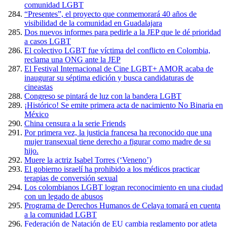
comunidad LGBT
“Presentes”, el proyecto que conmemorará 40 años de
visibilidad de la comunidad en Guadalajara
Dos nuevos informes para pedirle a la JEP que le dé prioridad
a casos LGBT
El colectivo LGBT fue víctima del conflicto en Colombia,
reclama una ONG ante la JEP
El Festival Internacional de Cine LGBT+ AMOR acaba de
inaugurar su séptima edición y busca candidaturas de
cineastas
Congreso se pintará de luz con la bandera LGBT
¡Histórico! Se emite primera acta de nacimiento No Binaria en
México
China censura a la serie Friends
Por primera vez, la justicia francesa ha reconocido que una
mujer transexual tiene derecho a figurar como madre de su
hijo.
Muere la actriz Isabel Torres (‘Veneno’)
El gobierno israelí ha prohibido a los médicos practicar
terapias de conversión sexual
Los colombianos LGBT logran reconocimiento en una ciudad
con un legado de abusos
Programa de Derechos Humanos de Celaya tomará en cuenta
a la comunidad LGBT
Federación de Natación de EU cambia reglamento por atleta