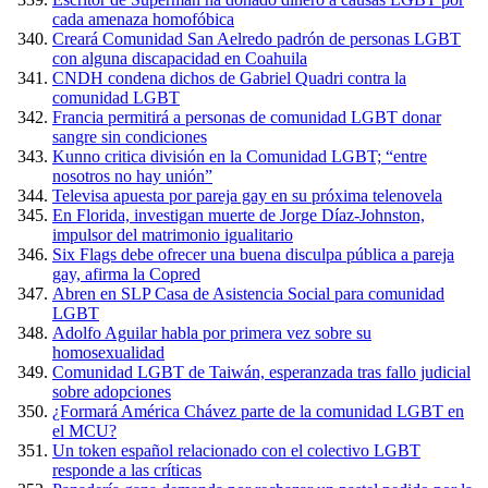
cada amenaza homofóbica
Creará Comunidad San Aelredo padrón de personas LGBT
con alguna discapacidad en Coahuila
CNDH condena dichos de Gabriel Quadri contra la
comunidad LGBT
Francia permitirá a personas de comunidad LGBT donar
sangre sin condiciones
Kunno critica división en la Comunidad LGBT; “entre
nosotros no hay unión”
Televisa apuesta por pareja gay en su próxima telenovela
En Florida, investigan muerte de Jorge Díaz-Johnston,
impulsor del matrimonio igualitario
Six Flags debe ofrecer una buena disculpa pública a pareja
gay, afirma la Copred
Abren en SLP Casa de Asistencia Social para comunidad
LGBT
Adolfo Aguilar habla por primera vez sobre su
homosexualidad
Comunidad LGBT de Taiwán, esperanzada tras fallo judicial
sobre adopciones
¿Formará América Chávez parte de la comunidad LGBT en
el MCU?
Un token español relacionado con el colectivo LGBT
responde a las críticas