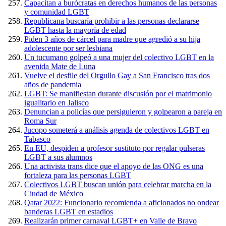
Capacitan a burócratas en derechos humanos de las personas
y comunidad LGBT
Republicana buscaría prohibir a las personas declararse
LGBT hasta la mayoría de edad
Piden 3 años de cárcel para madre que agredió a su hija
adolescente por ser lesbiana
Un tucumano golpeó a una mujer del colectivo LGBT en la
avenida Mate de Luna
Vuelve el desfile del Orgullo Gay a San Francisco tras dos
años de pandemia
LGBT: Se manifiestan durante discusión por el matrimonio
igualitario en Jalisco
Denuncian a policías que persiguieron y golpearon a pareja en
Roma Sur
Jucopo someterá a análisis agenda de colectivos LGBT en
Tabasco
En EU, despiden a profesor sustituto por regalar pulseras
LGBT a sus alumnos
Una activista trans dice que el apoyo de las ONG es una
fortaleza para las personas LGBT
Colectivos LGBT buscan unión para celebrar marcha en la
Ciudad de México
Qatar 2022: Funcionario recomienda a aficionados no ondear
banderas LGBT en estadios
Realizarán primer carnaval LGBT+ en Valle de Bravo