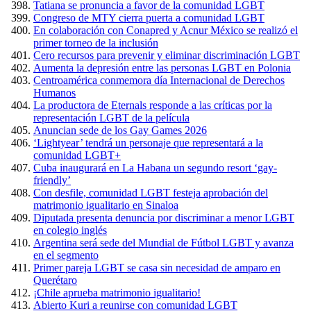
Tatiana se pronuncia a favor de la comunidad LGBT
Congreso de MTY cierra puerta a comunidad LGBT
En colaboración con Conapred y Acnur México se realizó el
primer torneo de la inclusión
Cero recursos para prevenir y eliminar discriminación LGBT
Aumenta la depresión entre las personas LGBT en Polonia
Centroamérica conmemora día Internacional de Derechos
Humanos
La productora de Eternals responde a las críticas por la
representación LGBT de la película
Anuncian sede de los Gay Games 2026
‘Lightyear’ tendrá un personaje que representará a la
comunidad LGBT+
Cuba inaugurará en La Habana un segundo resort ‘gay-
friendly’
Con desfile, comunidad LGBT festeja aprobación del
matrimonio igualitario en Sinaloa
Diputada presenta denuncia por discriminar a menor LGBT
en colegio inglés
Argentina será sede del Mundial de Fútbol LGBT y avanza
en el segmento
Primer pareja LGBT se casa sin necesidad de amparo en
Querétaro
¡Chile aprueba matrimonio igualitario!
Abierto Kuri a reunirse con comunidad LGBT