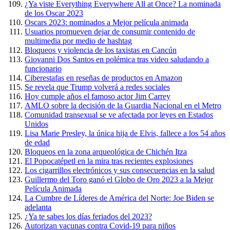
¿Ya viste Everything Everywhere All at Once? La nominada
de los Oscar 2023
Oscars 2023: nominados a Mejor película animada
Usuarios promueven dejar de consumir contenido de
multimedia por medio de hashtag
Bloqueos y violencia de los taxistas en Cancún
Giovanni Dos Santos en polémica tras video saludando a
funcionario
Ciberestafas en reseñas de productos en Amazon
Se revela que Trump volverá a redes sociales
Hoy cumple años el famoso actor Jim Carrey
AMLO sobre la decisión de la Guardia Nacional en el Metro
Comunidad transexual se ve afectada por leyes en Estados
Unidos
Lisa Marie Presley, la única hija de Elvis, fallece a los 54 años
de edad
Bloqueos en la zona arqueológica de Chichén Itza
El Popocatépetl en la mira tras recientes explosiones
Los cigarrillos electrónicos y sus consecuencias en la salud
Guillermo del Toro ganó el Globo de Oro 2023 a la Mejor
Película Animada
La Cumbre de Líderes de América del Norte: Joe Biden se
adelanta
¿Ya te sabes los días feriados del 2023?
Autorizan vacunas contra Covid-19 para niños