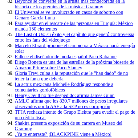
Beyonce se convierte en la artista más condecorada en la
historia de los premios de la música: Grammy
El Universal se ve involucrado en casos de soborno con
Genaro García Luna
Para ayudar en el rescate de las personas en Turquía: México
manda 150 elementos
The Last of Us: su éxito y el capítulo que generó controversia
entre los fans del videojuego
Marcelo Ebrard propone el cambio para México hacía energía
solar
Fallece el diseñador de moda español Paco Rabanne
Diego Boneta es una de las estrellas de la próxima bioserie de
Amazon Prime sobre Paco Stanley
Gloria Trevi culpa a la reputación que le ”han dado” de no
tener la fama que debería
La actriz mexicana Michelle Rodríguez responde a
comentarios gordofóbicos
Henry Cavill no fue despedido: afirma James Gunn
AMLO afirma que los 830.7 millones de pesos irregulares
observados por la ASF a la SEP no es corrupción
TFJA rechaza intento de Grupo Elektra para evadir el pago de
un crédito fiscal
Shakira presenta exposición de su carrera en Museo del
Grammy
¿Ya te enteraste? ¡BLACKPINK viene a México!