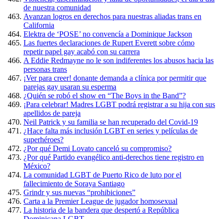
de nuestra comunidad
Avanzan logros en derechos para nuestras aliadas trans en
California
Elektra de ‘POSE’ no convencía a Dominique Jackson
Las fuertes declaraciones de Rupert Everett sobre cómo
repetir papel gay acabó con su carrera
A Eddie Redmayne no le son indiferentes los abusos hacia las
personas trans
¡Ver para creer! donante demanda a clínica por permitir que
parejas gay usaran su esperma
¿Quién se robó el show en “The Boys in the Band”?
¡Para celebrar! Madres LGBT podrá registrar a su hija con sus
apellidos de pareja
Neil Patrick y su familia se han recuperado del Covid-19
¿Hace falta más inclusión LGBT en series y películas de
superhéroes?
¿Por qué Demi Lovato canceló su compromiso?
¿Por qué Partido evangélico anti-derechos tiene registro en
México?
La comunidad LGBT de Puerto Rico de luto por el
fallecimiento de Soraya Santiago
Grindr y sus nuevas “prohibiciones”
Carta a la Premier League de jugador homosexual
La historia de la bandera que despertó a República
Dominicana LGBT