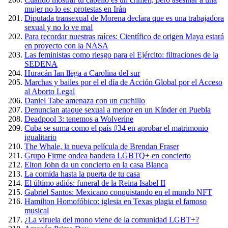
mujer no lo es: protestas en Irán
Diputada transexual de Morena declara que es una trabajadora
sexual y no lo ve mal
Para recordar nuestras raíces: Científico de origen Maya estará
en proyecto con la NASA
Las feministas como riesgo para el Ejército: filtraciones de la
SEDENA
Huracán Ian llega a Carolina del sur
Marchas y bailes por el el día de Acción Global por el Acceso
al Aborto Legal
Daniel Tabe amenaza con un cuchillo
Denuncian ataque sexual a menor en un Kínder en Puebla
Deadpool 3: tenemos a Wolverine
Cuba se suma como el país #34 en aprobar el matrimonio
igualitario
The Whale, la nueva película de Brendan Fraser
Grupo Firme ondea bandera LGBTQ+ en concierto
Elton John da un concierto en la casa Blanca
La comida hasta la puerta de tu casa
El último adiós: funeral de la Reina Isabel II
Gabriel Santos: Mexicano conquistando en el mundo NFT
Hamilton Homofóbico: iglesia en Texas plagia el famoso
musical
¿La viruela del mono viene de la comunidad LGBT+?