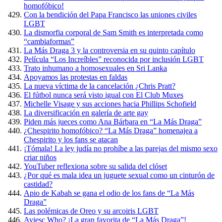
homofóbico!
Con la bendición del Papa Francisco las uniones civiles
LGBT
La dismorfia corporal de Sam Smith es interpretada como
“cambiaformas”
La Más Draga 3 y la controversia en su quinto capítulo
Película “Los Increíbles” reconocida por inclusión LGBT
Trato inhumano a homosexuales en Sri Lanka
Apoyamos las protestas en faldas
La nueva víctima de la cancelación ¿Chris Pratt?
El fútbol nunca será visto igual con El Club Muxes
Michelle Visage y sus acciones hacia Phillips Schofield
La diversificación en galería de arte gay
Piden más jueces como Ana Bárbara en “La Más Draga”
¿Chespirito homofóbico? “La Más Draga” homenajea a
Chespirito y los fans se atacan
¡Tómala! La ley judía no prohíbe a las parejas del mismo sexo
criar niños
YouTuber reflexiona sobre su salida del clóset
¿Por qué es mala idea un juguete sexual como un cinturón de
castidad?
Apio de Kabah se gana el odio de los fans de “La Más
Draga”
Las polémicas de Oreo y su arcoiris LGBT
Aviesc Who? ¡La gran favorita de “La Más Draga”!