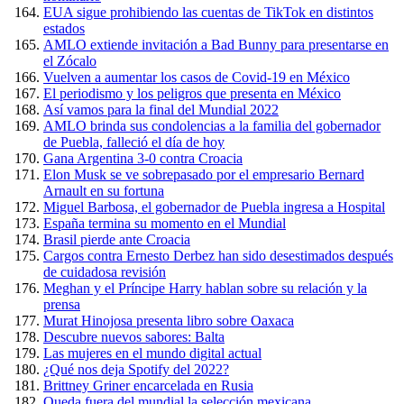
EUA sigue prohibiendo las cuentas de TikTok en distintos
estados
AMLO extiende invitación a Bad Bunny para presentarse en
el Zócalo
Vuelven a aumentar los casos de Covid-19 en México
El periodismo y los peligros que presenta en México
Así vamos para la final del Mundial 2022
AMLO brinda sus condolencias a la familia del gobernador
de Puebla, falleció el día de hoy
Gana Argentina 3-0 contra Croacia
Elon Musk se ve sobrepasado por el empresario Bernard
Arnault en su fortuna
Miguel Barbosa, el gobernador de Puebla ingresa a Hospital
España termina su momento en el Mundial
Brasil pierde ante Croacia
Cargos contra Ernesto Derbez han sido desestimados después
de cuidadosa revisión
Meghan y el Príncipe Harry hablan sobre su relación y la
prensa
Murat Hinojosa presenta libro sobre Oaxaca
Descubre nuevos sabores: Balta
Las mujeres en el mundo digital actual
¿Qué nos deja Spotify del 2022?
Brittney Griner encarcelada en Rusia
Queda fuera del mundial la selección mexicana