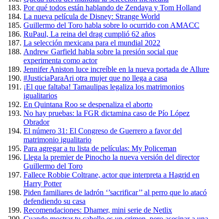
Por qué todos están hablando de Zendaya y Tom Holland
La nueva película de Disney: Strange World
Guillermo del Toro habla sobre lo ocurrido con AMACC
RuPaul, La reina del drag cumplió 62 años
La selección mexicana para el mundial 2022
Andrew Garfield habla sobre la presión social que
experimenta como actor
Jennifer Aniston luce increíble en la nueva portada de Allure
#JusticiaParaAri otra mujer que no llega a casa
¡El que faltaba! Tamaulipas legaliza los matrimonios
igualitarios
En Quintana Roo se despenaliza el aborto
No hay pruebas: la FGR dictamina caso de Pío López
Obrador
El número 31: El Congreso de Guerrero a favor del
matrimonio igualitario
Para agregar a tu lista de películas: My Policeman
Llega la premier de Pinocho la nueva versión del director
Guillermo del Toro
Fallece Robbie Coltrane, actor que interpreta a Hagrid en
Harry Potter
Piden familiares de ladrón ‘’sacrificar’’ al perro que lo atacó
defendiendo su casa
Recomendaciones: Dhamer, mini serie de Netlix
Cuando mostrar tu cabello es un crimen, pero asesinar a una