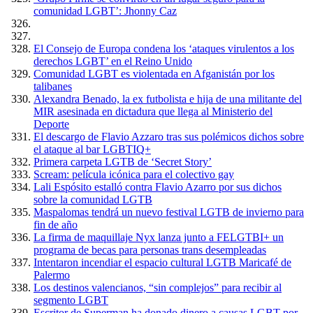
comunidad LGBT’: Jhonny Caz
El Consejo de Europa condena los ‘ataques virulentos a los
derechos LGBT’ en el Reino Unido
Comunidad LGBT es violentada en Afganistán por los
talibanes
Alexandra Benado, la ex futbolista e hija de una militante del
MIR asesinada en dictadura que llega al Ministerio del
Deporte
El descargo de Flavio Azzaro tras sus polémicos dichos sobre
el ataque al bar LGBTIQ+
Primera carpeta LGTB de ‘Secret Story’
Scream: película icónica para el colectivo gay
Lali Espósito estalló contra Flavio Azarro por sus dichos
sobre la comunidad LGTB
Maspalomas tendrá un nuevo festival LGTB de invierno para
fin de año
La firma de maquillaje Nyx lanza junto a FELGTBI+ un
programa de becas para personas trans desempleadas
Intentaron incendiar el espacio cultural LGTB Maricafé de
Palermo
Los destinos valencianos, “sin complejos” para recibir al
segmento LGBT
Escritor de Superman ha donado dinero a causas LGBT por