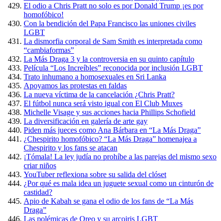
El odio a Chris Pratt no solo es por Donald Trump ¡es por
homofóbico!
Con la bendición del Papa Francisco las uniones civiles
LGBT
La dismorfia corporal de Sam Smith es interpretada como
“cambiaformas”
La Más Draga 3 y la controversia en su quinto capítulo
Película “Los Increíbles” reconocida por inclusión LGBT
Trato inhumano a homosexuales en Sri Lanka
Apoyamos las protestas en faldas
La nueva víctima de la cancelación ¿Chris Pratt?
El fútbol nunca será visto igual con El Club Muxes
Michelle Visage y sus acciones hacia Phillips Schofield
La diversificación en galería de arte gay
Piden más jueces como Ana Bárbara en “La Más Draga”
¿Chespirito homofóbico? “La Más Draga” homenajea a
Chespirito y los fans se atacan
¡Tómala! La ley judía no prohíbe a las parejas del mismo sexo
criar niños
YouTuber reflexiona sobre su salida del clóset
¿Por qué es mala idea un juguete sexual como un cinturón de
castidad?
Apio de Kabah se gana el odio de los fans de “La Más
Draga”
Las polémicas de Oreo y su arcoiris LGBT