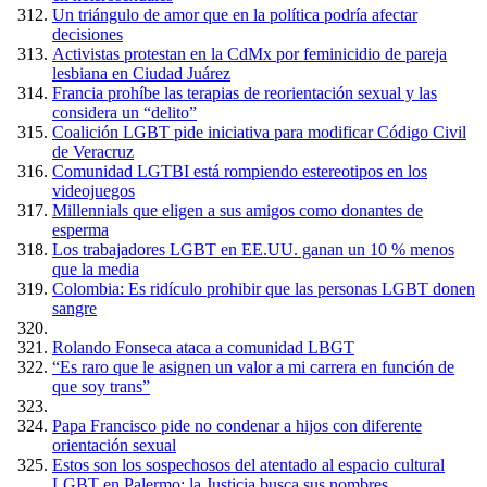
Un triángulo de amor que en la política podría afectar
decisiones
Activistas protestan en la CdMx por feminicidio de pareja
lesbiana en Ciudad Juárez
Francia prohíbe las terapias de reorientación sexual y las
considera un “delito”
Coalición LGBT pide iniciativa para modificar Código Civil
de Veracruz
Comunidad LGTBI está rompiendo estereotipos en los
videojuegos
Millennials que eligen a sus amigos como donantes de
esperma
Los trabajadores LGBT en EE.UU. ganan un 10 % menos
que la media
Colombia: Es ridículo prohibir que las personas LGBT donen
sangre
Rolando Fonseca ataca a comunidad LBGT
“Es raro que le asignen un valor a mi carrera en función de
que soy trans”
Papa Francisco pide no condenar a hijos con diferente
orientación sexual
Estos son los sospechosos del atentado al espacio cultural
LGBT en Palermo: la Justicia busca sus nombres