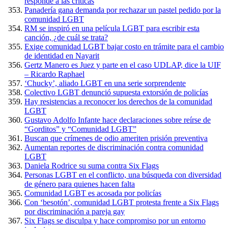
responde a las críticas
Panadería gana demanda por rechazar un pastel pedido por la
comunidad LGBT
RM se inspiró en una película LGBT para escribir esta
canción, ¿de cuál se trata?
Exige comunidad LGBT bajar costo en trámite para el cambio
de identidad en Nayarit
Gertz Manero es Juez y parte en el caso UDLAP, dice la UIF
– Ricardo Raphael
‘Chucky’, aliado LGBT en una serie sorprendente
Colectivo LGBT denunció supuesta extorsión de policías
Hay resistencias a reconocer los derechos de la comunidad
LGBT
Gustavo Adolfo Infante hace declaraciones sobre reírse de
“Gorditos” y “Comunidad LGBT”
Buscan que crímenes de odio ameriten prisión preventiva
Aumentan reportes de discriminación contra comunidad
LGBT
Daniela Rodrice su suma contra Six Flags
Personas LGBT en el conflicto, una búsqueda con diversidad
de género para quienes hacen falta
Comunidad LGBT es acosada por policías
Con ‘besotón’, comunidad LGBT protesta frente a Six Flags
por discriminación a pareja gay
Six Flags se disculpa y hace compromiso por un entorno