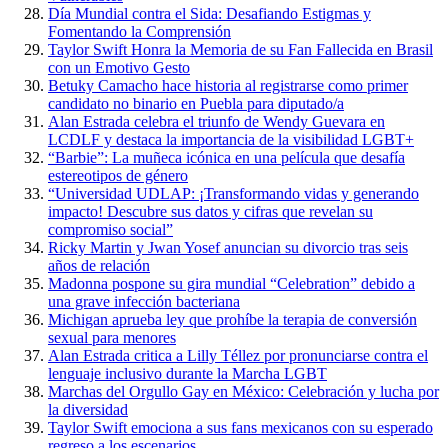
Día Mundial contra el Sida: Desafiando Estigmas y
Fomentando la Comprensión
Taylor Swift Honra la Memoria de su Fan Fallecida en Brasil
con un Emotivo Gesto
Betuky Camacho hace historia al registrarse como primer
candidato no binario en Puebla para diputado/a
Alan Estrada celebra el triunfo de Wendy Guevara en
LCDLF y destaca la importancia de la visibilidad LGBT+
“Barbie”: La muñeca icónica en una película que desafía
estereotipos de género
“Universidad UDLAP: ¡Transformando vidas y generando
impacto! Descubre sus datos y cifras que revelan su
compromiso social”
Ricky Martin y Jwan Yosef anuncian su divorcio tras seis
años de relación
Madonna pospone su gira mundial “Celebration” debido a
una grave infección bacteriana
Michigan aprueba ley que prohíbe la terapia de conversión
sexual para menores
Alan Estrada critica a Lilly Téllez por pronunciarse contra el
lenguaje inclusivo durante la Marcha LGBT
Marchas del Orgullo Gay en México: Celebración y lucha por
la diversidad
Taylor Swift emociona a sus fans mexicanos con su esperado
regreso a los escenarios