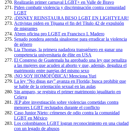
Realizarán primer carnaval LGBT+ en Valle de Bravo
Piden combatir violencia y discriminación contra comunidad
LGBT
¡DISNEY REINSTAURA BESO LGBT EN LIGHTYEAR!
Activistas piden en Tijuana el fin del Título 42 de expulsión
de migrantes
Abren oficina pro LGBT en Francisco I. Madero
Senado pondera agenda sinaloense para erradicar la violencia
de género
Lia Thomas, la primera nadadora transgénero en ganar una
competencia universitaria de élite en USA
El Congreso de Guatemala ha aprobado una ley que penaliza
a las mujeres que acuden al aborto y que, además, ilegaliza el
matrimonio entre parejas del mismo sexo
¡NO SOY HOMOFÓBICA! Menciona Yuri
La ley “No digas gay” avanza en Florida; busca prohibir que
se hable de la orientación sexual en las aulas
Sin amparo, se registra el primer matrimonio igualitario en
Celaya
JEP abre investigación sobre violencias cometidas contra
menores LGBT reclutados durante el conflicto
Caso Junior Nieto: crímenes de odio contra la comunidad
LGBT en México
Los colombianos LGBT logran reconocimiento en una ciudad
con un legado de abusos