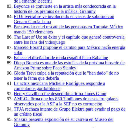
de Fernando Becerril
Beyonce se convierte en la artista más condecorada en la
historia de los premios de la música: Grammy
El Universal se ve involucrado en casos de soborno con
Genaro García Luna
Para ayudar en el rescate de las personas en Turquía: México
manda 150 elementos
The Last of Us: su éxito y el capítulo que generó controversia
entre los fans del videojuego
Marcelo Ebrard propone el cambio para México hacía energía
solar
Fallece el diseñador de moda español Paco Rabanne
Diego Boneta es una de las estrellas de la próxima bioserie de
Amazon Prime sobre Paco Stanley
Gloria Trevi culpa a la reputación que le ”han dado” de no
tener la fama que debería
La actriz mexicana Michelle Rodríguez responde a
comentarios gordofóbicos
Henry Cavill no fue despedido: afirma James Gunn
AMLO afirma que los 830.7 millones de pesos irregulares
observados por la ASF a la SEP no es corrupción
TFJA rechaza intento de Grupo Elektra para evadir el pago de
un crédito fiscal
Shakira presenta exposición de su carrera en Museo del
Grammy