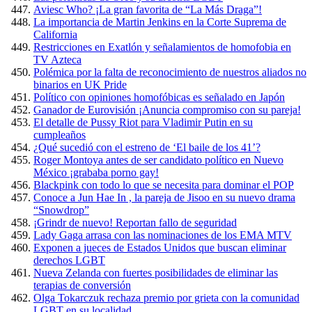
Aviesc Who? ¡La gran favorita de “La Más Draga”!
La importancia de Martin Jenkins en la Corte Suprema de
California
Restricciones en Exatlón y señalamientos de homofobia en
TV Azteca
Polémica por la falta de reconocimiento de nuestros aliados no
binarios en UK Pride
Político con opiniones homofóbicas es señalado en Japón
Ganador de Eurovisión ¡Anuncia compromiso con su pareja!
El detalle de Pussy Riot para Vladimir Putin en su
cumpleaños
¿Qué sucedió con el estreno de ‘El baile de los 41’?
Roger Montoya antes de ser candidato político en Nuevo
México ¡grababa porno gay!
Blackpink con todo lo que se necesita para dominar el POP
Conoce a Jun Hae In , la pareja de Jisoo en su nuevo drama
“Snowdrop”
¡Grindr de nuevo! Reportan fallo de seguridad
Lady Gaga arrasa con las nominaciones de los EMA MTV
Exponen a jueces de Estados Unidos que buscan eliminar
derechos LGBT
Nueva Zelanda con fuertes posibilidades de eliminar las
terapias de conversión
Olga Tokarczuk rechaza premio por grieta con la comunidad
LGBT en su localidad