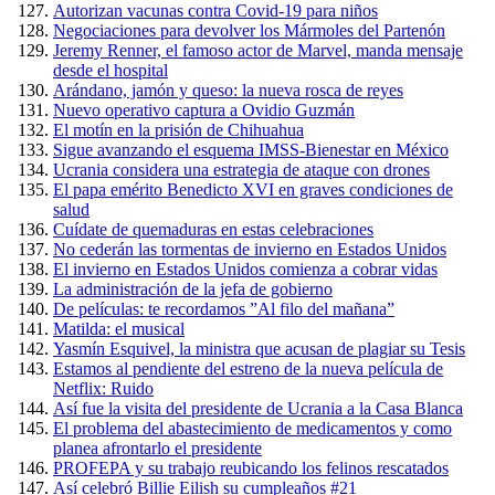
Autorizan vacunas contra Covid-19 para niños
Negociaciones para devolver los Mármoles del Partenón
Jeremy Renner, el famoso actor de Marvel, manda mensaje
desde el hospital
Arándano, jamón y queso: la nueva rosca de reyes
Nuevo operativo captura a Ovidio Guzmán
El motín en la prisión de Chihuahua
Sigue avanzando el esquema IMSS-Bienestar en México
Ucrania considera una estrategia de ataque con drones
El papa emérito Benedicto XVI en graves condiciones de
salud
Cuídate de quemaduras en estas celebraciones
No cederán las tormentas de invierno en Estados Unidos
El invierno en Estados Unidos comienza a cobrar vidas
La administración de la jefa de gobierno
De películas: te recordamos ”Al filo del mañana”
Matilda: el musical
Yasmín Esquivel, la ministra que acusan de plagiar su Tesis
Estamos al pendiente del estreno de la nueva película de
Netflix: Ruido
Así fue la visita del presidente de Ucrania a la Casa Blanca
El problema del abastecimiento de medicamentos y como
planea afrontarlo el presidente
PROFEPA y su trabajo reubicando los felinos rescatados
Así celebró Billie Eilish su cumpleaños #21