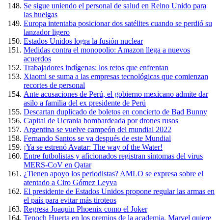
Se sigue uniendo el personal de salud en Reino Unido para
las huelgas
Europa intentaba posicionar dos satélites cuando se perdió su
lanzador ligero
Estados Unidos logra la fusión nuclear
Medidas contra el monopolio: Amazon llega a nuevos
acuerdos
Trabajadores indígenas: los retos que enfrentan
Xiaomi se suma a las empresas tecnológicas que comienzan
recortes de personal
Ante acusaciones de Perú, el gobierno mexicano admite dar
asilo a familia del ex presidente de Perú
Descartan duplicado de boletos en concierto de Bad Bunny
Capital de Ucrania bombardeada por drones rusos
Argentina se vuelve campeón del mundial 2022
Fernando Santos se va después de este Mundial
¡Ya se estrenó Avatar: The way of the Water!
Entre futbolistas y aficionados registran síntomas del virus
MERS-CoV en Qatar
¿Tienen apoyo los periodistas? AMLO se expresa sobre el
atentado a Ciro Gómez Leyva
El presidente de Estados Unidos propone regular las armas en
el país para evitar más tiroteos
Regresa Joaquin Phoenix como el Joker
Tenoch Huerta en los premios de la academia, Marvel quiere