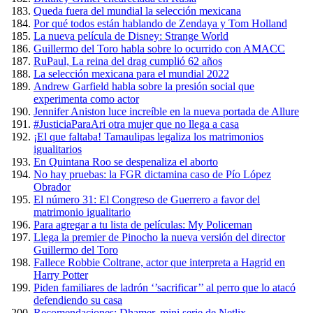
Queda fuera del mundial la selección mexicana
Por qué todos están hablando de Zendaya y Tom Holland
La nueva película de Disney: Strange World
Guillermo del Toro habla sobre lo ocurrido con AMACC
RuPaul, La reina del drag cumplió 62 años
La selección mexicana para el mundial 2022
Andrew Garfield habla sobre la presión social que
experimenta como actor
Jennifer Aniston luce increíble en la nueva portada de Allure
#JusticiaParaAri otra mujer que no llega a casa
¡El que faltaba! Tamaulipas legaliza los matrimonios
igualitarios
En Quintana Roo se despenaliza el aborto
No hay pruebas: la FGR dictamina caso de Pío López
Obrador
El número 31: El Congreso de Guerrero a favor del
matrimonio igualitario
Para agregar a tu lista de películas: My Policeman
Llega la premier de Pinocho la nueva versión del director
Guillermo del Toro
Fallece Robbie Coltrane, actor que interpreta a Hagrid en
Harry Potter
Piden familiares de ladrón ‘’sacrificar’’ al perro que lo atacó
defendiendo su casa
Recomendaciones: Dhamer, mini serie de Netlix