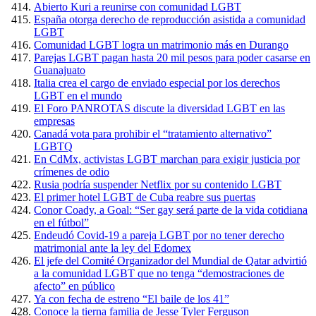
Abierto Kuri a reunirse con comunidad LGBT
España otorga derecho de reproducción asistida a comunidad
LGBT
Comunidad LGBT logra un matrimonio más en Durango
Parejas LGBT pagan hasta 20 mil pesos para poder casarse en
Guanajuato
Italia crea el cargo de enviado especial por los derechos
LGBT en el mundo
El Foro PANROTAS discute la diversidad LGBT en las
empresas
Canadá vota para prohibir el “tratamiento alternativo”
LGBTQ
En CdMx, activistas LGBT marchan para exigir justicia por
crímenes de odio
Rusia podría suspender Netflix por su contenido LGBT
El primer hotel LGBT de Cuba reabre sus puertas
Conor Coady, a Goal: “Ser gay será parte de la vida cotidiana
en el fútbol”
Endeudó Covid-19 a pareja LGBT por no tener derecho
matrimonial ante la ley del Edomex
El jefe del Comité Organizador del Mundial de Qatar advirtió
a la comunidad LGBT que no tenga “demostraciones de
afecto” en público
Ya con fecha de estreno “El baile de los 41”
Conoce la tierna familia de Jesse Tyler Ferguson