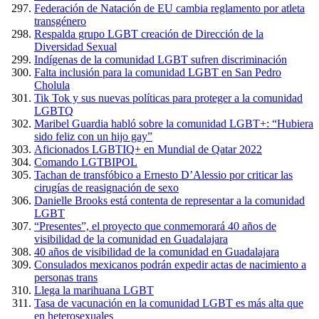
Federación de Natación de EU cambia reglamento por atleta
transgénero
Respalda grupo LGBT creación de Dirección de la
Diversidad Sexual
Indígenas de la comunidad LGBT sufren discriminación
Falta inclusión para la comunidad LGBT en San Pedro
Cholula
Tik Tok y sus nuevas políticas para proteger a la comunidad
LGBTQ
Maribel Guardia habló sobre la comunidad LGBT+: “Hubiera
sido feliz con un hijo gay”
Aficionados LGBTIQ+ en Mundial de Qatar 2022
Comando LGTBIPOL
Tachan de transfóbico a Ernesto D’Alessio por criticar las
cirugías de reasignación de sexo
Danielle Brooks está contenta de representar a la comunidad
LGBT
“Presentes”, el proyecto que conmemorará 40 años de
visibilidad de la comunidad en Guadalajara
40 años de visibilidad de la comunidad en Guadalajara
Consulados mexicanos podrán expedir actas de nacimiento a
personas trans
Llega la marihuana LGBT
Tasa de vacunación en la comunidad LGBT es más alta que
en heterosexuales