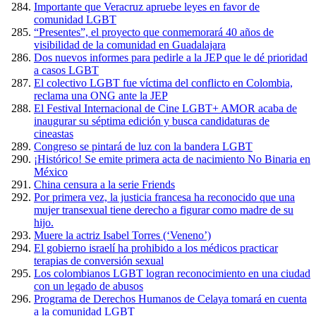
Importante que Veracruz apruebe leyes en favor de
comunidad LGBT
“Presentes”, el proyecto que conmemorará 40 años de
visibilidad de la comunidad en Guadalajara
Dos nuevos informes para pedirle a la JEP que le dé prioridad
a casos LGBT
El colectivo LGBT fue víctima del conflicto en Colombia,
reclama una ONG ante la JEP
El Festival Internacional de Cine LGBT+ AMOR acaba de
inaugurar su séptima edición y busca candidaturas de
cineastas
Congreso se pintará de luz con la bandera LGBT
¡Histórico! Se emite primera acta de nacimiento No Binaria en
México
China censura a la serie Friends
Por primera vez, la justicia francesa ha reconocido que una
mujer transexual tiene derecho a figurar como madre de su
hijo.
Muere la actriz Isabel Torres (‘Veneno’)
El gobierno israelí ha prohibido a los médicos practicar
terapias de conversión sexual
Los colombianos LGBT logran reconocimiento en una ciudad
con un legado de abusos
Programa de Derechos Humanos de Celaya tomará en cuenta
a la comunidad LGBT