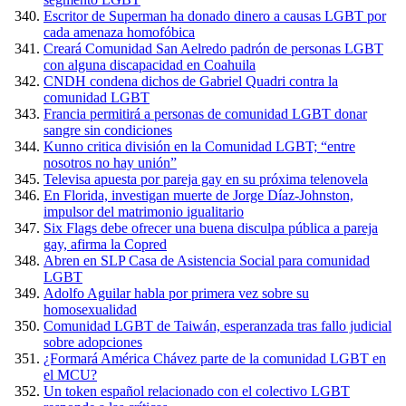
Escritor de Superman ha donado dinero a causas LGBT por
cada amenaza homofóbica
Creará Comunidad San Aelredo padrón de personas LGBT
con alguna discapacidad en Coahuila
CNDH condena dichos de Gabriel Quadri contra la
comunidad LGBT
Francia permitirá a personas de comunidad LGBT donar
sangre sin condiciones
Kunno critica división en la Comunidad LGBT; “entre
nosotros no hay unión”
Televisa apuesta por pareja gay en su próxima telenovela
En Florida, investigan muerte de Jorge Díaz-Johnston,
impulsor del matrimonio igualitario
Six Flags debe ofrecer una buena disculpa pública a pareja
gay, afirma la Copred
Abren en SLP Casa de Asistencia Social para comunidad
LGBT
Adolfo Aguilar habla por primera vez sobre su
homosexualidad
Comunidad LGBT de Taiwán, esperanzada tras fallo judicial
sobre adopciones
¿Formará América Chávez parte de la comunidad LGBT en
el MCU?
Un token español relacionado con el colectivo LGBT