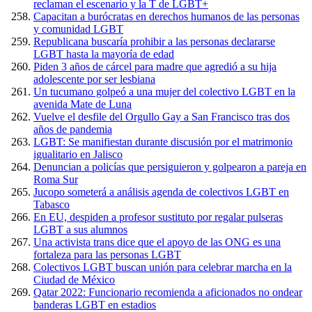
reclaman el escenario y la T de LGBT+
Capacitan a burócratas en derechos humanos de las personas
y comunidad LGBT
Republicana buscaría prohibir a las personas declararse
LGBT hasta la mayoría de edad
Piden 3 años de cárcel para madre que agredió a su hija
adolescente por ser lesbiana
Un tucumano golpeó a una mujer del colectivo LGBT en la
avenida Mate de Luna
Vuelve el desfile del Orgullo Gay a San Francisco tras dos
años de pandemia
LGBT: Se manifiestan durante discusión por el matrimonio
igualitario en Jalisco
Denuncian a policías que persiguieron y golpearon a pareja en
Roma Sur
Jucopo someterá a análisis agenda de colectivos LGBT en
Tabasco
En EU, despiden a profesor sustituto por regalar pulseras
LGBT a sus alumnos
Una activista trans dice que el apoyo de las ONG es una
fortaleza para las personas LGBT
Colectivos LGBT buscan unión para celebrar marcha en la
Ciudad de México
Qatar 2022: Funcionario recomienda a aficionados no ondear
banderas LGBT en estadios