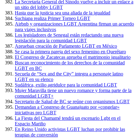
La Secretaría General del Sínodo vuelve a incluir un enlace a
un sitio del lobby LGBT
Hasta que la justicia sea una aliada de la igualdad
Suchiapa realiza Primer Torneo LGBT
Airbnb y organizaciones LGBT Argentina firman un acuerdo
para viajes inclusivos
Los legisladores de Senegal están redactando una nueva
legislación para la comunidad LGBT
Aprueban creación de Parlamento LGBT en México
Se casa la primera pareja del sexo femenino en Querétaro
El Congreso de Zacatecas aprueba el matrimonio igualitario
Buscan reconocimiento de los derechos de la comunidad
LGBT en BC
Secuela de “Sex and the City” integra a personaje latino
LGBT en su elenco
Sudáfrica, exilio agridulce para la comunidad LGBT
Mujer Maravilla tiene un nuevo romance y forma parte de la
comunidad LGBT+
Secretario de Salud de BC se reúne con organismos LGBT
Demandan a Congreso de Guanajuato por «congelar»
iniciativas pro LGBT
La Fiesta del Chamamé tendrá un escenario Lgbt en el
Espacio Mariño
En Reino Unido activistas LGBT luchan por prohibir las
terapias de conversión