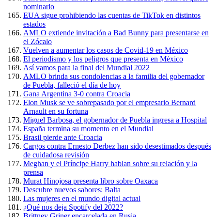
nominarlo
EUA sigue prohibiendo las cuentas de TikTok en distintos
estados
AMLO extiende invitación a Bad Bunny para presentarse en
el Zócalo
Vuelven a aumentar los casos de Covid-19 en México
El periodismo y los peligros que presenta en México
Así vamos para la final del Mundial 2022
AMLO brinda sus condolencias a la familia del gobernador
de Puebla, falleció el día de hoy
Gana Argentina 3-0 contra Croacia
Elon Musk se ve sobrepasado por el empresario Bernard
Arnault en su fortuna
Miguel Barbosa, el gobernador de Puebla ingresa a Hospital
España termina su momento en el Mundial
Brasil pierde ante Croacia
Cargos contra Ernesto Derbez han sido desestimados después
de cuidadosa revisión
Meghan y el Príncipe Harry hablan sobre su relación y la
prensa
Murat Hinojosa presenta libro sobre Oaxaca
Descubre nuevos sabores: Balta
Las mujeres en el mundo digital actual
¿Qué nos deja Spotify del 2022?
Brittney Griner encarcelada en Rusia