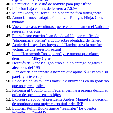
La mujer que se vistió de hombre para jugar fútbol
Inflación baja en mes de febrero a 7.62%
Muere Georgina Beyer, una pionera política transgénero
Anuncian nueva adaptación de Las Tortugas Ninja: Caos
mutante
Vuelven a casa: esculturas que se encontraban en el Vaticano
regresan a Grecia
El arzobispo emérito Juan Sandoval Íñiguez califica de
”ignorancia y ofensa” artículo sobre identidad de género
Actriz de la saga Los Juegos del Hambre, revela que fue
víctima de una agresión sexual
Liam Hemsworth ”no soportó” y se rumora que planea
demandar a Miley Cyrus
Después de 5 años: el gobierno aún no entrega hogares a
afectados del 19S
Juez decide dar amparo a hombre que apuñaló 47 veces a su
pareja y este escapa
La odisea de las mujeres trans: invisibilizadas en un gobierno
que no ejerce justicia
Reforma al Código Civil Federal permite a parejas decidir el
orden de apellidos en sus hijos
Expresa su apoyo, el presidente Andrés Manuel a la decisión
de nombrar a una mujer como titular del INE
Editorial Puffin Books quiere ”reescribir” los cuentos
infantiles de Roald Dahl