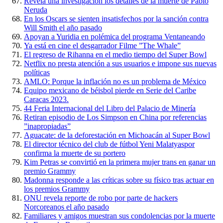
Revela una investigación los detalles de la muerte de Pablo
Neruda
En los Oscars se sienten insatisfechos por la sanción contra
Will Smith el año pasado
Apoyan a Yuridia en polémica del programa Ventaneando
Ya está en cine el desgarrador Filme ”The Whale”
El regreso de Rihanna en el medio tiempo del Super Bowl
Netflix no presta atención a sus usuarios e impone sus nuevas
políticas
AMLO: Porque la inflación no es un problema de México
Equipo mexicano de béisbol pierde en Serie del Caribe
Caracas 2023.
44 Feria Internacional del Libro del Palacio de Minería
Retiran episodio de Los Simpson en China por referencias
”inapropiadas”
Aguacate: de la deforestación en Michoacán al Super Bowl
El director técnico del club de fútbol Yeni Malatyaspor
confirma la muerte de su portero
Kim Petras se convirtió en la primera mujer trans en ganar un
premio Grammy
Madonna responde a las críticas sobre su físico tras actuar en
los premios Grammy
ONU revela reporte de robo por parte de hackers
Norcoreanos el año pasado
Familiares y amigos muestran sus condolencias por la muerte