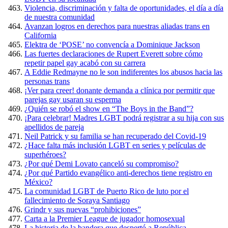
Violencia, discriminación y falta de oportunidades, el día a día
de nuestra comunidad
Avanzan logros en derechos para nuestras aliadas trans en
California
Elektra de ‘POSE’ no convencía a Dominique Jackson
Las fuertes declaraciones de Rupert Everett sobre cómo
repetir papel gay acabó con su carrera
A Eddie Redmayne no le son indiferentes los abusos hacia las
personas trans
¡Ver para creer! donante demanda a clínica por permitir que
parejas gay usaran su esperma
¿Quién se robó el show en “The Boys in the Band”?
¡Para celebrar! Madres LGBT podrá registrar a su hija con sus
apellidos de pareja
Neil Patrick y su familia se han recuperado del Covid-19
¿Hace falta más inclusión LGBT en series y películas de
superhéroes?
¿Por qué Demi Lovato canceló su compromiso?
¿Por qué Partido evangélico anti-derechos tiene registro en
México?
La comunidad LGBT de Puerto Rico de luto por el
fallecimiento de Soraya Santiago
Grindr y sus nuevas “prohibiciones”
Carta a la Premier League de jugador homosexual
La historia de la bandera que despertó a República