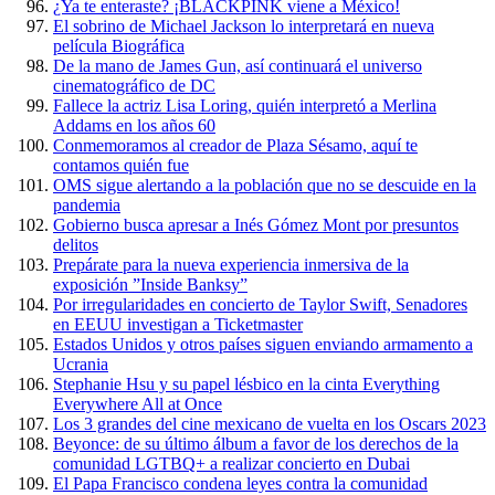
¿Ya te enteraste? ¡BLACKPINK viene a México!
El sobrino de Michael Jackson lo interpretará en nueva
película Biográfica
De la mano de James Gun, así continuará el universo
cinematográfico de DC
Fallece la actriz Lisa Loring, quién interpretó a Merlina
Addams en los años 60
Conmemoramos al creador de Plaza Sésamo, aquí te
contamos quién fue
OMS sigue alertando a la población que no se descuide en la
pandemia
Gobierno busca apresar a Inés Gómez Mont por presuntos
delitos
Prepárate para la nueva experiencia inmersiva de la
exposición ”Inside Banksy”
Por irregularidades en concierto de Taylor Swift, Senadores
en EEUU investigan a Ticketmaster
Estados Unidos y otros países siguen enviando armamento a
Ucrania
Stephanie Hsu y su papel lésbico en la cinta Everything
Everywhere All at Once
Los 3 grandes del cine mexicano de vuelta en los Oscars 2023
Beyonce: de su último álbum a favor de los derechos de la
comunidad LGTBQ+ a realizar concierto en Dubai
El Papa Francisco condena leyes contra la comunidad