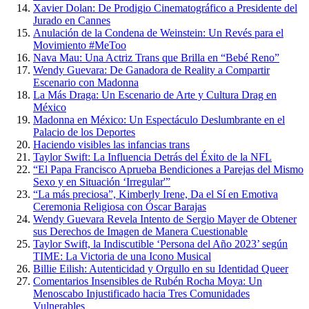
Xavier Dolan: De Prodigio Cinematográfico a Presidente del
Jurado en Cannes
Anulación de la Condena de Weinstein: Un Revés para el
Movimiento #MeToo
Nava Mau: Una Actriz Trans que Brilla en “Bebé Reno”
Wendy Guevara: De Ganadora de Reality a Compartir
Escenario con Madonna
La Más Draga: Un Escenario de Arte y Cultura Drag en
México
Madonna en México: Un Espectáculo Deslumbrante en el
Palacio de los Deportes
Haciendo visibles las infancias trans
Taylor Swift: La Influencia Detrás del Éxito de la NFL
“El Papa Francisco Aprueba Bendiciones a Parejas del Mismo
Sexo y en Situación ‘Irregular'”
“La más preciosa”, Kimberly Irene, Da el Sí en Emotiva
Ceremonia Religiosa con Óscar Barajas
Wendy Guevara Revela Intento de Sergio Mayer de Obtener
sus Derechos de Imagen de Manera Cuestionable
Taylor Swift, la Indiscutible ‘Persona del Año 2023’ según
TIME: La Victoria de una Icono Musical
Billie Eilish: Autenticidad y Orgullo en su Identidad Queer
Comentarios Insensibles de Rubén Rocha Moya: Un
Menoscabo Injustificado hacia Tres Comunidades
Vulnerables