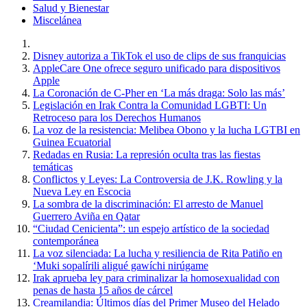
Salud y Bienestar
Miscelánea
Disney autoriza a TikTok el uso de clips de sus franquicias
AppleCare One ofrece seguro unificado para dispositivos
Apple
La Coronación de C-Pher en ‘La más draga: Solo las más’
Legislación en Irak Contra la Comunidad LGBTI: Un
Retroceso para los Derechos Humanos
La voz de la resistencia: Melibea Obono y la lucha LGTBI en
Guinea Ecuatorial
Redadas en Rusia: La represión oculta tras las fiestas
temáticas
Conflictos y Leyes: La Controversia de J.K. Rowling y la
Nueva Ley en Escocia
La sombra de la discriminación: El arresto de Manuel
Guerrero Aviña en Qatar
“Ciudad Cenicienta”: un espejo artístico de la sociedad
contemporánea
La voz silenciada: La lucha y resiliencia de Rita Patiño en
‘Muki sopalírili aligué gawíchi nirúgame
Irak aprueba ley para criminalizar la homosexualidad con
penas de hasta 15 años de cárcel
Creamilandia: Últimos días del Primer Museo del Helado