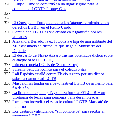
‘Grupo Firme se convirtió en un lugar seguro para la
comunidad LGBT’: Jhonny Caz
El Consejo de Europa condena los ‘ataques virulentos a los
derechos LGBT’ en el Reino Unido
Comunidad LGBT es violentada en Afganistán por los
talibanes
Alexandra Benado, la ex futbolista e hija de una militante del
MIR asesinada en dictadura que llega al Ministerio del
Deporte
El descargo de Flavio Azzaro tras sus polémicos dichos sobre
el ataque al bar LGBTIQ+
Primera carpeta LGTB de ‘Secret Story’
Scream: película icónica para el colectivo gay
Lali Espósito estalló contra Flavio Azarro por sus dichos
sobre la comunidad LGTB
Maspalomas tendrá un nuevo festival LGTB de invierno para
fin de año
La firma de maquillaje Nyx lanza junto a FELGTBI+ un
programa de becas para personas trans desempleadas
Intentaron incendiar el espacio cultural LGTB Maricafé de
Palermo
Los destinos valencianos, “sin complejos” para recibir al
segmento LGBT