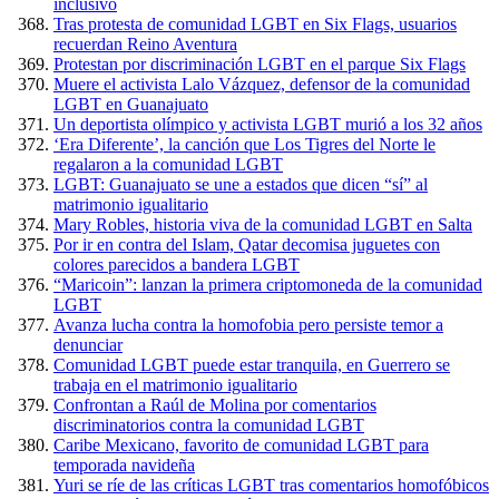
inclusivo
Tras protesta de comunidad LGBT en Six Flags, usuarios
recuerdan Reino Aventura
Protestan por discriminación LGBT en el parque Six Flags
Muere el activista Lalo Vázquez, defensor de la comunidad
LGBT en Guanajuato
Un deportista olímpico y activista LGBT murió a los 32 años
‘Era Diferente’, la canción que Los Tigres del Norte le
regalaron a la comunidad LGBT
LGBT: Guanajuato se une a estados que dicen “sí” al
matrimonio igualitario
Mary Robles, historia viva de la comunidad LGBT en Salta
Por ir en contra del Islam, Qatar decomisa juguetes con
colores parecidos a bandera LGBT
“Maricoin”: lanzan la primera criptomoneda de la comunidad
LGBT
Avanza lucha contra la homofobia pero persiste temor a
denunciar
Comunidad LGBT puede estar tranquila, en Guerrero se
trabaja en el matrimonio igualitario
Confrontan a Raúl de Molina por comentarios
discriminatorios contra la comunidad LGBT
Caribe Mexicano, favorito de comunidad LGBT para
temporada navideña
Yuri se ríe de las críticas LGBT tras comentarios homofóbicos