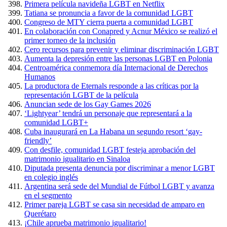
Primera película navideña LGBT en Netflix
Tatiana se pronuncia a favor de la comunidad LGBT
Congreso de MTY cierra puerta a comunidad LGBT
En colaboración con Conapred y Acnur México se realizó el
primer torneo de la inclusión
Cero recursos para prevenir y eliminar discriminación LGBT
Aumenta la depresión entre las personas LGBT en Polonia
Centroamérica conmemora día Internacional de Derechos
Humanos
La productora de Eternals responde a las críticas por la
representación LGBT de la película
Anuncian sede de los Gay Games 2026
‘Lightyear’ tendrá un personaje que representará a la
comunidad LGBT+
Cuba inaugurará en La Habana un segundo resort ‘gay-
friendly’
Con desfile, comunidad LGBT festeja aprobación del
matrimonio igualitario en Sinaloa
Diputada presenta denuncia por discriminar a menor LGBT
en colegio inglés
Argentina será sede del Mundial de Fútbol LGBT y avanza
en el segmento
Primer pareja LGBT se casa sin necesidad de amparo en
Querétaro
¡Chile aprueba matrimonio igualitario!