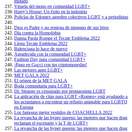
mutado
Viruela del mono en comunidad LGBT+
Harry’s House: Un éxito en la industria
Policías de Edomex agreden colectivos LGBT y a periodistas
Dios es Padre y no reniega de ninguno de sus hijos
Día contra la Homofobia
Danna Paola Rompe el Tecate Emblema 2022
Llega Tecate Emblema 2022
Balenciaga lo hace de nuevo
Agradecida con la comunidad LGBT+
Fashion Day para comunidad LGBT+
¡Paga en Gucci con tus criptomonedas!
Las mejores apps LGBT+
MET GALA 2022
El origen de la MET GALA
Boda comunitaria para LGBT+
Dr. Strange es censurado por protagonista LGBT
La aplicación de citas para LGBT «Romeo» está ayudando a
los ucranianos a encontrar un refugio amigable para LGBTQ
en Europa
Los famosos mejor vestidos de COACHELLA 2022
La revancha de las hyper queens: las mujeres que hacen drag
reclaman el escenario y la T de LGBT+
La revancha de las hyper queens: las mujeres que hacen drag