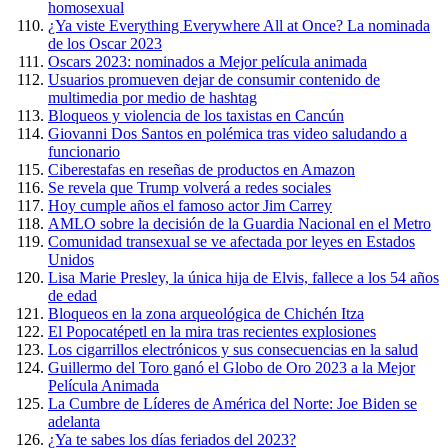
homosexual
¿Ya viste Everything Everywhere All at Once? La nominada
de los Oscar 2023
Oscars 2023: nominados a Mejor película animada
Usuarios promueven dejar de consumir contenido de
multimedia por medio de hashtag
Bloqueos y violencia de los taxistas en Cancún
Giovanni Dos Santos en polémica tras video saludando a
funcionario
Ciberestafas en reseñas de productos en Amazon
Se revela que Trump volverá a redes sociales
Hoy cumple años el famoso actor Jim Carrey
AMLO sobre la decisión de la Guardia Nacional en el Metro
Comunidad transexual se ve afectada por leyes en Estados
Unidos
Lisa Marie Presley, la única hija de Elvis, fallece a los 54 años
de edad
Bloqueos en la zona arqueológica de Chichén Itza
El Popocatépetl en la mira tras recientes explosiones
Los cigarrillos electrónicos y sus consecuencias en la salud
Guillermo del Toro ganó el Globo de Oro 2023 a la Mejor
Película Animada
La Cumbre de Líderes de América del Norte: Joe Biden se
adelanta
¿Ya te sabes los días feriados del 2023?