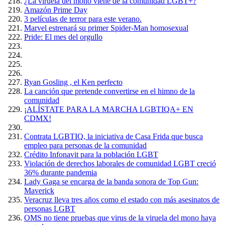
¿La viruela del mono viene de la comunidad LGBT+?
Amazón Prime Day
3 películas de terror para este verano.
Marvel estrenará su primer Spider-Man homosexual
Pride: El mes del orgullo
Ryan Gosling , el Ken perfecto
La canción que pretende convertirse en el himno de la
comunidad
¡ALÍSTATE PARA LA MARCHA LGBTIQA+ EN
CDMX!
Contrata LGBTIQ, la iniciativa de Casa Frida que busca
empleo para personas de la comunidad
Crédito Infonavit para la población LGBT
Violación de derechos laborales de comunidad LGBT creció
36% durante pandemia
Lady Gaga se encarga de la banda sonora de Top Gun:
Maverick
Veracruz lleva tres años como el estado con más asesinatos de
personas LGBT
OMS no tiene pruebas que virus de la viruela del mono haya