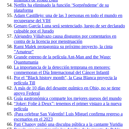
Netflix ha eliminado la función ‘Sorpréndeme’ de su
plataforma
Adam Castillejo: una de las 3 personas en todo el mundo en
recuperarse del VIH
Genaro García Luna será sentenciado, luego de ser declarado
culpable por el Jurado
Alejandro Villalvazo causa disgustos por comentarios en
contra de la licencia por menstruación
Rami Malek protagoniza su próximo proyecto, la cinta
”Amateur”
Grande estreno de la película Ant-Man and the Wasp:
Quantumania
La importancia de la detección temprana en menores:
conmemoran el Día Internacional del Cáncer Infantil
Por el ”Black history month”, la Casa Blanca proyecta la
película Till
A más de 10 días del desastre químico en Ohio, no se tiene
apoyo Federal
Guía gastronómica comparte los mejores quesos del mundo
“Joker: Folie à Deux”: tenemos el primer vistazo a la nueva
película
¡Para celebrar San Valentín! Luis Miguel confirma regreso a
escenarios en el 2023
Pati Chapoy pidió una disculpa pública a la cantante Yuridia