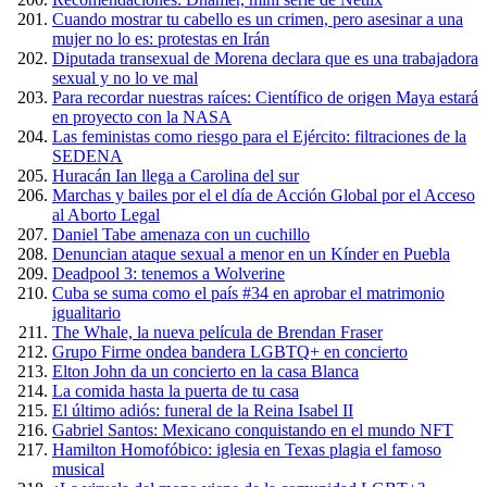
Cuando mostrar tu cabello es un crimen, pero asesinar a una
mujer no lo es: protestas en Irán
Diputada transexual de Morena declara que es una trabajadora
sexual y no lo ve mal
Para recordar nuestras raíces: Científico de origen Maya estará
en proyecto con la NASA
Las feministas como riesgo para el Ejército: filtraciones de la
SEDENA
Huracán Ian llega a Carolina del sur
Marchas y bailes por el el día de Acción Global por el Acceso
al Aborto Legal
Daniel Tabe amenaza con un cuchillo
Denuncian ataque sexual a menor en un Kínder en Puebla
Deadpool 3: tenemos a Wolverine
Cuba se suma como el país #34 en aprobar el matrimonio
igualitario
The Whale, la nueva película de Brendan Fraser
Grupo Firme ondea bandera LGBTQ+ en concierto
Elton John da un concierto en la casa Blanca
La comida hasta la puerta de tu casa
El último adiós: funeral de la Reina Isabel II
Gabriel Santos: Mexicano conquistando en el mundo NFT
Hamilton Homofóbico: iglesia en Texas plagia el famoso
musical