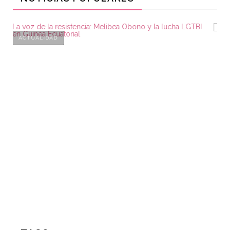
ACTUALIDAD
 RESISTENCIA: MELIBEA OBONO Y
CONFLICTOS Y LEY
BI EN GUINEA ECUATORIAL
J.K. ROWLING Y LA