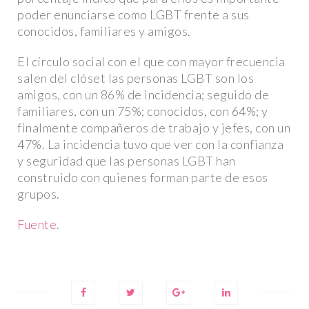
poder enunciarse como LGBT frente a sus
conocidos, familiares y amigos.
 LEYES: LA
LA SOMBRA DE LA
El círculo social con el que con mayor frecuencia
 DE J.K.
DISCRIMINACIÓN: EL ARRESTO
salen del clóset las personas LGBT son los
 NUEVA LEY EN
DE MANUEL GUERRERO AVIÑA
amigos, con un 86% de incidencia; seguido de
EN QATAR
familiares, con un 75%; conocidos, con 64%; y
finalmente compañeros de trabajo y jefes, con un
47%. La incidencia tuvo que ver con la confianza
y seguridad que las personas LGBT han
construido con quienes forman parte de esos
grupos.
Fuente
.