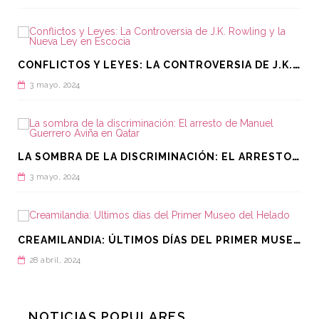
C
ONFLICTOS Y LEYES: LA CONTROVERSIA DE J.K. ROWLING Y LA NUEVA LEY EN ESCOCIA
3 mayo, 2024
L
A SOMBRA DE LA DISCRIMINACIÓN: EL ARRESTO DE MANUEL GUERRERO AVIÑA EN QATAR
3 mayo, 2024
C
REAMILANDIA: ÚLTIMOS DÍAS DEL PRIMER MUSEO DEL HELADO
28 abril, 2024
NOTICIAS POPULARES