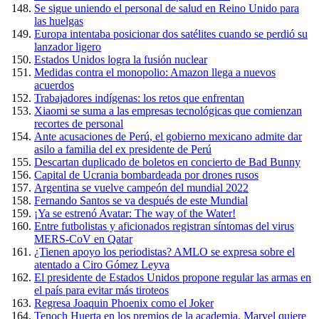
Se sigue uniendo el personal de salud en Reino Unido para
las huelgas
Europa intentaba posicionar dos satélites cuando se perdió su
lanzador ligero
Estados Unidos logra la fusión nuclear
Medidas contra el monopolio: Amazon llega a nuevos
acuerdos
Trabajadores indígenas: los retos que enfrentan
Xiaomi se suma a las empresas tecnológicas que comienzan
recortes de personal
Ante acusaciones de Perú, el gobierno mexicano admite dar
asilo a familia del ex presidente de Perú
Descartan duplicado de boletos en concierto de Bad Bunny
Capital de Ucrania bombardeada por drones rusos
Argentina se vuelve campeón del mundial 2022
Fernando Santos se va después de este Mundial
¡Ya se estrenó Avatar: The way of the Water!
Entre futbolistas y aficionados registran síntomas del virus
MERS-CoV en Qatar
¿Tienen apoyo los periodistas? AMLO se expresa sobre el
atentado a Ciro Gómez Leyva
El presidente de Estados Unidos propone regular las armas en
el país para evitar más tiroteos
Regresa Joaquin Phoenix como el Joker
Tenoch Huerta en los premios de la academia, Marvel quiere