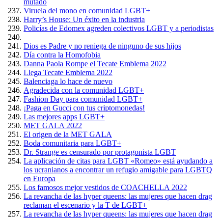
mutado
Viruela del mono en comunidad LGBT+
Harry’s House: Un éxito en la industria
Policías de Edomex agreden colectivos LGBT y a periodistas
Dios es Padre y no reniega de ninguno de sus hijos
Día contra la Homofobia
Danna Paola Rompe el Tecate Emblema 2022
Llega Tecate Emblema 2022
Balenciaga lo hace de nuevo
Agradecida con la comunidad LGBT+
Fashion Day para comunidad LGBT+
¡Paga en Gucci con tus criptomonedas!
Las mejores apps LGBT+
MET GALA 2022
El origen de la MET GALA
Boda comunitaria para LGBT+
Dr. Strange es censurado por protagonista LGBT
La aplicación de citas para LGBT «Romeo» está ayudando a
los ucranianos a encontrar un refugio amigable para LGBTQ
en Europa
Los famosos mejor vestidos de COACHELLA 2022
La revancha de las hyper queens: las mujeres que hacen drag
reclaman el escenario y la T de LGBT+
La revancha de las hyper queens: las mujeres que hacen drag