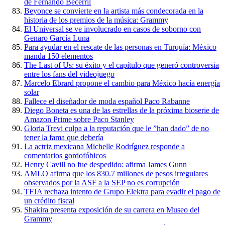
de Fernando Becerril
Beyonce se convierte en la artista más condecorada en la
historia de los premios de la música: Grammy
El Universal se ve involucrado en casos de soborno con
Genaro García Luna
Para ayudar en el rescate de las personas en Turquía: México
manda 150 elementos
The Last of Us: su éxito y el capítulo que generó controversia
entre los fans del videojuego
Marcelo Ebrard propone el cambio para México hacía energía
solar
Fallece el diseñador de moda español Paco Rabanne
Diego Boneta es una de las estrellas de la próxima bioserie de
Amazon Prime sobre Paco Stanley
Gloria Trevi culpa a la reputación que le ”han dado” de no
tener la fama que debería
La actriz mexicana Michelle Rodríguez responde a
comentarios gordofóbicos
Henry Cavill no fue despedido: afirma James Gunn
AMLO afirma que los 830.7 millones de pesos irregulares
observados por la ASF a la SEP no es corrupción
TFJA rechaza intento de Grupo Elektra para evadir el pago de
un crédito fiscal
Shakira presenta exposición de su carrera en Museo del
Grammy