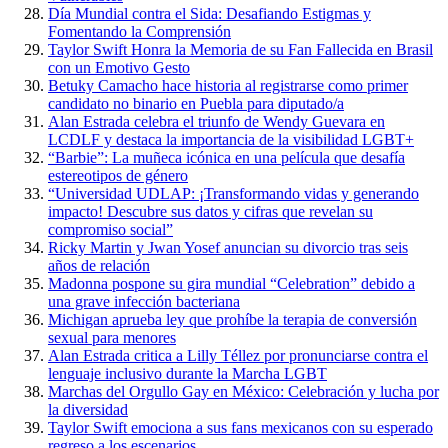
Día Mundial contra el Sida: Desafiando Estigmas y
Fomentando la Comprensión
Taylor Swift Honra la Memoria de su Fan Fallecida en Brasil
con un Emotivo Gesto
Betuky Camacho hace historia al registrarse como primer
candidato no binario en Puebla para diputado/a
Alan Estrada celebra el triunfo de Wendy Guevara en
LCDLF y destaca la importancia de la visibilidad LGBT+
“Barbie”: La muñeca icónica en una película que desafía
estereotipos de género
“Universidad UDLAP: ¡Transformando vidas y generando
impacto! Descubre sus datos y cifras que revelan su
compromiso social”
Ricky Martin y Jwan Yosef anuncian su divorcio tras seis
años de relación
Madonna pospone su gira mundial “Celebration” debido a
una grave infección bacteriana
Michigan aprueba ley que prohíbe la terapia de conversión
sexual para menores
Alan Estrada critica a Lilly Téllez por pronunciarse contra el
lenguaje inclusivo durante la Marcha LGBT
Marchas del Orgullo Gay en México: Celebración y lucha por
la diversidad
Taylor Swift emociona a sus fans mexicanos con su esperado
regreso a los escenarios