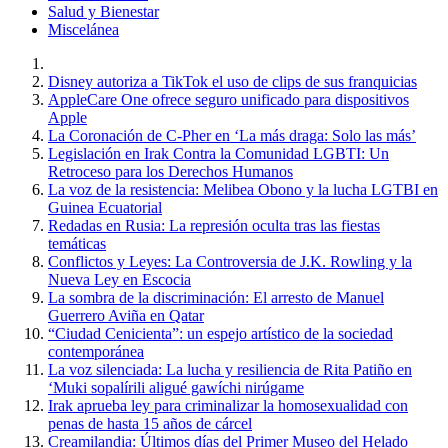
Salud y Bienestar
Miscelánea
Disney autoriza a TikTok el uso de clips de sus franquicias
AppleCare One ofrece seguro unificado para dispositivos
Apple
La Coronación de C-Pher en ‘La más draga: Solo las más’
Legislación en Irak Contra la Comunidad LGBTI: Un
Retroceso para los Derechos Humanos
La voz de la resistencia: Melibea Obono y la lucha LGTBI en
Guinea Ecuatorial
Redadas en Rusia: La represión oculta tras las fiestas
temáticas
Conflictos y Leyes: La Controversia de J.K. Rowling y la
Nueva Ley en Escocia
La sombra de la discriminación: El arresto de Manuel
Guerrero Aviña en Qatar
“Ciudad Cenicienta”: un espejo artístico de la sociedad
contemporánea
La voz silenciada: La lucha y resiliencia de Rita Patiño en
‘Muki sopalírili aligué gawíchi nirúgame
Irak aprueba ley para criminalizar la homosexualidad con
penas de hasta 15 años de cárcel
Creamilandia: Últimos días del Primer Museo del Helado