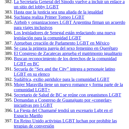
La Secretaría General del Sínodo vuelve a incluir un enlace a
un sitio del lobby LGBT
Hasta que la justicia sea una aliada de la igualdad
Suchiapa realiza Primer Torneo LGBT
Airbnb y organizaciones LGBT Argentina firman un acuerdo
para viajes inclusivos
Los legisladores de Senegal están redactando una nueva
legislación para la comunidad LGBT
Aprueban creación de Parlamento LGBT en México
Se casa la primera pareja del sexo femenino en Querétaro
El Congreso de Zacatecas aprueba el matrimonio igualitario
Buscan reconocimiento de los derechos de la comunidad
LGBT en BC
Secuela de “Sex and the City” integra a personaje latino
LGBT en su elenco
Sudáfrica, exilio agridulce para la comunidad LGBT
Mujer Maravilla tiene un nuevo romance y forma parte de la
comunidad LGBT+
Secretario de Salud de BC se reúne con organismos LGBT
Demandan a Congreso de Guanajuato por «congelar»
iniciativas pro LGBT
La Fiesta del Chamamé tendrá un escenario Lgbt en el
Espacio Mariño
En Reino Unido activistas LGBT luchan por prohibir las
terapias de conversión