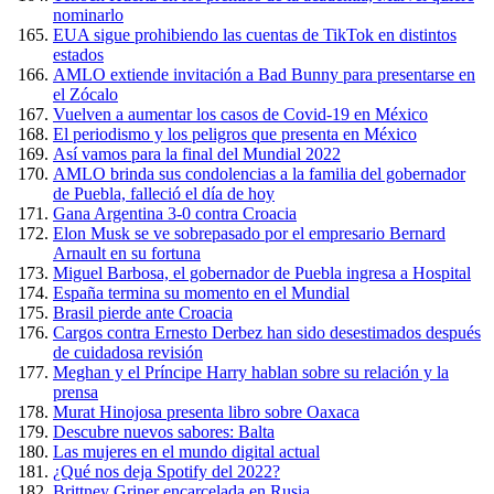
nominarlo
EUA sigue prohibiendo las cuentas de TikTok en distintos
estados
AMLO extiende invitación a Bad Bunny para presentarse en
el Zócalo
Vuelven a aumentar los casos de Covid-19 en México
El periodismo y los peligros que presenta en México
Así vamos para la final del Mundial 2022
AMLO brinda sus condolencias a la familia del gobernador
de Puebla, falleció el día de hoy
Gana Argentina 3-0 contra Croacia
Elon Musk se ve sobrepasado por el empresario Bernard
Arnault en su fortuna
Miguel Barbosa, el gobernador de Puebla ingresa a Hospital
España termina su momento en el Mundial
Brasil pierde ante Croacia
Cargos contra Ernesto Derbez han sido desestimados después
de cuidadosa revisión
Meghan y el Príncipe Harry hablan sobre su relación y la
prensa
Murat Hinojosa presenta libro sobre Oaxaca
Descubre nuevos sabores: Balta
Las mujeres en el mundo digital actual
¿Qué nos deja Spotify del 2022?
Brittney Griner encarcelada en Rusia