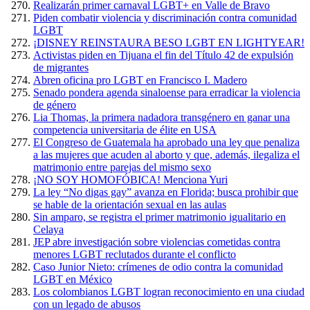
Realizarán primer carnaval LGBT+ en Valle de Bravo
Piden combatir violencia y discriminación contra comunidad
LGBT
¡DISNEY REINSTAURA BESO LGBT EN LIGHTYEAR!
Activistas piden en Tijuana el fin del Título 42 de expulsión
de migrantes
Abren oficina pro LGBT en Francisco I. Madero
Senado pondera agenda sinaloense para erradicar la violencia
de género
Lia Thomas, la primera nadadora transgénero en ganar una
competencia universitaria de élite en USA
El Congreso de Guatemala ha aprobado una ley que penaliza
a las mujeres que acuden al aborto y que, además, ilegaliza el
matrimonio entre parejas del mismo sexo
¡NO SOY HOMOFÓBICA! Menciona Yuri
La ley “No digas gay” avanza en Florida; busca prohibir que
se hable de la orientación sexual en las aulas
Sin amparo, se registra el primer matrimonio igualitario en
Celaya
JEP abre investigación sobre violencias cometidas contra
menores LGBT reclutados durante el conflicto
Caso Junior Nieto: crímenes de odio contra la comunidad
LGBT en México
Los colombianos LGBT logran reconocimiento en una ciudad
con un legado de abusos