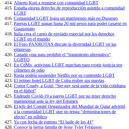
Abierto Kuri a reunirse con comunidad LGBT
España otorga derecho de reproducción asistida a comunidad
LGBT
Comunidad LGBT logra un matrimonio más en Durango
Parejas LGBT pagan hasta 20 mil pesos para poder casarse en
Guanajuato
Italia crea el cargo de enviado especial por los derechos
LGBT en el mundo
El Foro PANROTAS discute la diversidad LGBT en las
empresas
Canadá vota para prohibir el “tratamiento alternativo”
LGBTQ
En CdMx, activistas LGBT marchan para exigir justicia por
crímenes de odio
Rusia podría suspender Netflix por su contenido LGBT
El primer hotel LGBT de Cuba reabre sus puertas
Conor Coady, a Goal: “Ser gay será parte de la vida cotidiana
en el fútbol”
Endeudó Covid-19 a pareja LGBT por no tener derecho
matrimonial ante la ley del Edomex
El jefe del Comité Organizador del Mundial de Qatar advirtió
a la comunidad LGBT que no tenga “demostraciones de
afecto” en público
Ya con fecha de estreno “El baile de los 41”
Conoce la tierna familia de Jesse Tyler Ferguson