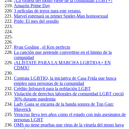
¿La viruela del mono viene de la comunidad LGBT+?
Amazón Prime Day
3 películas de terror para este verano.
Marvel estrenará su primer Spider-Man homosexual
Pride: El mes del orgullo
Ryan Gosling , el Ken perfecto
La canción que pretende convertirse en el himno de la
comunidad
¡ALÍSTATE PARA LA MARCHA LGBTIQA+ EN
CDMX!
Contrata LGBTIQ, la iniciativa de Casa Frida que busca
empleo para personas de la comunidad
Crédito Infonavit para la población LGBT
Violación de derechos laborales de comunidad LGBT creció
36% durante pandemia
Lady Gaga se encarga de la banda sonora de Top Gun:
Maverick
Veracruz lleva tres años como el estado con más asesinatos de
personas LGBT
OMS no tiene pruebas que virus de la viruela del mono haya