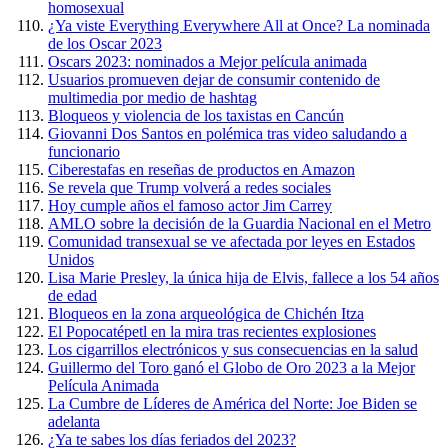
homosexual
¿Ya viste Everything Everywhere All at Once? La nominada
de los Oscar 2023
Oscars 2023: nominados a Mejor película animada
Usuarios promueven dejar de consumir contenido de
multimedia por medio de hashtag
Bloqueos y violencia de los taxistas en Cancún
Giovanni Dos Santos en polémica tras video saludando a
funcionario
Ciberestafas en reseñas de productos en Amazon
Se revela que Trump volverá a redes sociales
Hoy cumple años el famoso actor Jim Carrey
AMLO sobre la decisión de la Guardia Nacional en el Metro
Comunidad transexual se ve afectada por leyes en Estados
Unidos
Lisa Marie Presley, la única hija de Elvis, fallece a los 54 años
de edad
Bloqueos en la zona arqueológica de Chichén Itza
El Popocatépetl en la mira tras recientes explosiones
Los cigarrillos electrónicos y sus consecuencias en la salud
Guillermo del Toro ganó el Globo de Oro 2023 a la Mejor
Película Animada
La Cumbre de Líderes de América del Norte: Joe Biden se
adelanta
¿Ya te sabes los días feriados del 2023?