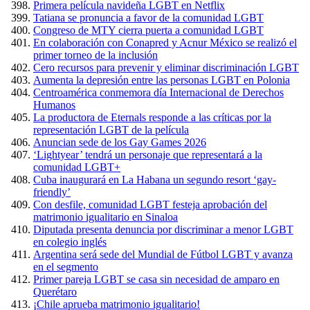
Primera película navideña LGBT en Netflix
Tatiana se pronuncia a favor de la comunidad LGBT
Congreso de MTY cierra puerta a comunidad LGBT
En colaboración con Conapred y Acnur México se realizó el
primer torneo de la inclusión
Cero recursos para prevenir y eliminar discriminación LGBT
Aumenta la depresión entre las personas LGBT en Polonia
Centroamérica conmemora día Internacional de Derechos
Humanos
La productora de Eternals responde a las críticas por la
representación LGBT de la película
Anuncian sede de los Gay Games 2026
‘Lightyear’ tendrá un personaje que representará a la
comunidad LGBT+
Cuba inaugurará en La Habana un segundo resort ‘gay-
friendly’
Con desfile, comunidad LGBT festeja aprobación del
matrimonio igualitario en Sinaloa
Diputada presenta denuncia por discriminar a menor LGBT
en colegio inglés
Argentina será sede del Mundial de Fútbol LGBT y avanza
en el segmento
Primer pareja LGBT se casa sin necesidad de amparo en
Querétaro
¡Chile aprueba matrimonio igualitario!