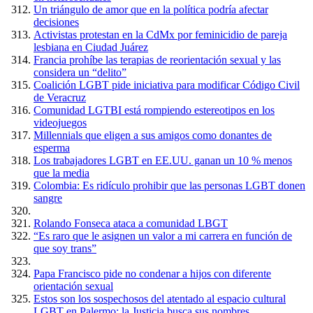
Un triángulo de amor que en la política podría afectar
decisiones
Activistas protestan en la CdMx por feminicidio de pareja
lesbiana en Ciudad Juárez
Francia prohíbe las terapias de reorientación sexual y las
considera un “delito”
Coalición LGBT pide iniciativa para modificar Código Civil
de Veracruz
Comunidad LGTBI está rompiendo estereotipos en los
videojuegos
Millennials que eligen a sus amigos como donantes de
esperma
Los trabajadores LGBT en EE.UU. ganan un 10 % menos
que la media
Colombia: Es ridículo prohibir que las personas LGBT donen
sangre
Rolando Fonseca ataca a comunidad LBGT
“Es raro que le asignen un valor a mi carrera en función de
que soy trans”
Papa Francisco pide no condenar a hijos con diferente
orientación sexual
Estos son los sospechosos del atentado al espacio cultural
LGBT en Palermo: la Justicia busca sus nombres