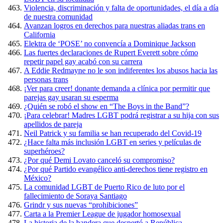
Violencia, discriminación y falta de oportunidades, el día a día
de nuestra comunidad
Avanzan logros en derechos para nuestras aliadas trans en
California
Elektra de ‘POSE’ no convencía a Dominique Jackson
Las fuertes declaraciones de Rupert Everett sobre cómo
repetir papel gay acabó con su carrera
A Eddie Redmayne no le son indiferentes los abusos hacia las
personas trans
¡Ver para creer! donante demanda a clínica por permitir que
parejas gay usaran su esperma
¿Quién se robó el show en “The Boys in the Band”?
¡Para celebrar! Madres LGBT podrá registrar a su hija con sus
apellidos de pareja
Neil Patrick y su familia se han recuperado del Covid-19
¿Hace falta más inclusión LGBT en series y películas de
superhéroes?
¿Por qué Demi Lovato canceló su compromiso?
¿Por qué Partido evangélico anti-derechos tiene registro en
México?
La comunidad LGBT de Puerto Rico de luto por el
fallecimiento de Soraya Santiago
Grindr y sus nuevas “prohibiciones”
Carta a la Premier League de jugador homosexual
La historia de la bandera que despertó a República