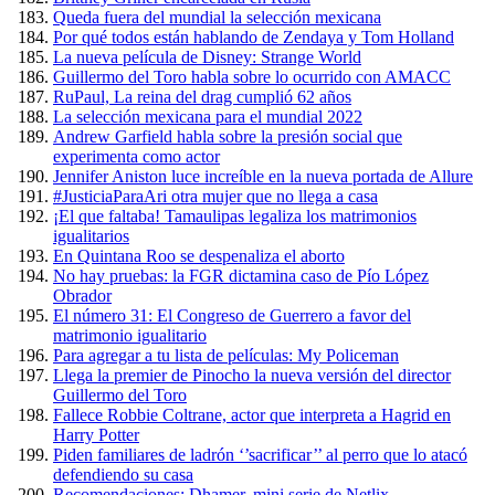
Queda fuera del mundial la selección mexicana
Por qué todos están hablando de Zendaya y Tom Holland
La nueva película de Disney: Strange World
Guillermo del Toro habla sobre lo ocurrido con AMACC
RuPaul, La reina del drag cumplió 62 años
La selección mexicana para el mundial 2022
Andrew Garfield habla sobre la presión social que
experimenta como actor
Jennifer Aniston luce increíble en la nueva portada de Allure
#JusticiaParaAri otra mujer que no llega a casa
¡El que faltaba! Tamaulipas legaliza los matrimonios
igualitarios
En Quintana Roo se despenaliza el aborto
No hay pruebas: la FGR dictamina caso de Pío López
Obrador
El número 31: El Congreso de Guerrero a favor del
matrimonio igualitario
Para agregar a tu lista de películas: My Policeman
Llega la premier de Pinocho la nueva versión del director
Guillermo del Toro
Fallece Robbie Coltrane, actor que interpreta a Hagrid en
Harry Potter
Piden familiares de ladrón ‘’sacrificar’’ al perro que lo atacó
defendiendo su casa
Recomendaciones: Dhamer, mini serie de Netlix