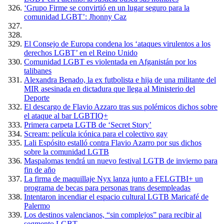
‘Grupo Firme se convirtió en un lugar seguro para la
comunidad LGBT’: Jhonny Caz
El Consejo de Europa condena los ‘ataques virulentos a los
derechos LGBT’ en el Reino Unido
Comunidad LGBT es violentada en Afganistán por los
talibanes
Alexandra Benado, la ex futbolista e hija de una militante del
MIR asesinada en dictadura que llega al Ministerio del
Deporte
El descargo de Flavio Azzaro tras sus polémicos dichos sobre
el ataque al bar LGBTIQ+
Primera carpeta LGTB de ‘Secret Story’
Scream: película icónica para el colectivo gay
Lali Espósito estalló contra Flavio Azarro por sus dichos
sobre la comunidad LGTB
Maspalomas tendrá un nuevo festival LGTB de invierno para
fin de año
La firma de maquillaje Nyx lanza junto a FELGTBI+ un
programa de becas para personas trans desempleadas
Intentaron incendiar el espacio cultural LGTB Maricafé de
Palermo
Los destinos valencianos, “sin complejos” para recibir al
segmento LGBT