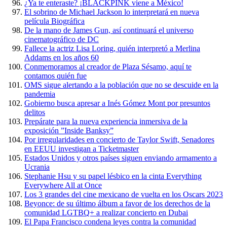
¿Ya te enteraste? ¡BLACKPINK viene a México!
El sobrino de Michael Jackson lo interpretará en nueva
película Biográfica
De la mano de James Gun, así continuará el universo
cinematográfico de DC
Fallece la actriz Lisa Loring, quién interpretó a Merlina
Addams en los años 60
Conmemoramos al creador de Plaza Sésamo, aquí te
contamos quién fue
OMS sigue alertando a la población que no se descuide en la
pandemia
Gobierno busca apresar a Inés Gómez Mont por presuntos
delitos
Prepárate para la nueva experiencia inmersiva de la
exposición ”Inside Banksy”
Por irregularidades en concierto de Taylor Swift, Senadores
en EEUU investigan a Ticketmaster
Estados Unidos y otros países siguen enviando armamento a
Ucrania
Stephanie Hsu y su papel lésbico en la cinta Everything
Everywhere All at Once
Los 3 grandes del cine mexicano de vuelta en los Oscars 2023
Beyonce: de su último álbum a favor de los derechos de la
comunidad LGTBQ+ a realizar concierto en Dubai
El Papa Francisco condena leyes contra la comunidad