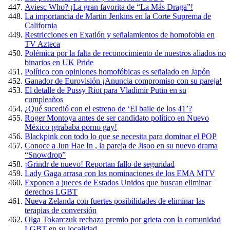
Aviesc Who? ¡La gran favorita de “La Más Draga”!
La importancia de Martin Jenkins en la Corte Suprema de
California
Restricciones en Exatlón y señalamientos de homofobia en
TV Azteca
Polémica por la falta de reconocimiento de nuestros aliados no
binarios en UK Pride
Político con opiniones homofóbicas es señalado en Japón
Ganador de Eurovisión ¡Anuncia compromiso con su pareja!
El detalle de Pussy Riot para Vladimir Putin en su
cumpleaños
¿Qué sucedió con el estreno de ‘El baile de los 41’?
Roger Montoya antes de ser candidato político en Nuevo
México ¡grababa porno gay!
Blackpink con todo lo que se necesita para dominar el POP
Conoce a Jun Hae In , la pareja de Jisoo en su nuevo drama
“Snowdrop”
¡Grindr de nuevo! Reportan fallo de seguridad
Lady Gaga arrasa con las nominaciones de los EMA MTV
Exponen a jueces de Estados Unidos que buscan eliminar
derechos LGBT
Nueva Zelanda con fuertes posibilidades de eliminar las
terapias de conversión
Olga Tokarczuk rechaza premio por grieta con la comunidad
LGBT en su localidad