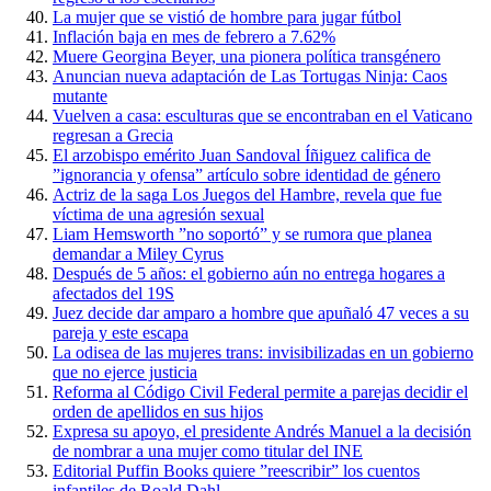
La mujer que se vistió de hombre para jugar fútbol
Inflación baja en mes de febrero a 7.62%
Muere Georgina Beyer, una pionera política transgénero
Anuncian nueva adaptación de Las Tortugas Ninja: Caos
mutante
Vuelven a casa: esculturas que se encontraban en el Vaticano
regresan a Grecia
El arzobispo emérito Juan Sandoval Íñiguez califica de
”ignorancia y ofensa” artículo sobre identidad de género
Actriz de la saga Los Juegos del Hambre, revela que fue
víctima de una agresión sexual
Liam Hemsworth ”no soportó” y se rumora que planea
demandar a Miley Cyrus
Después de 5 años: el gobierno aún no entrega hogares a
afectados del 19S
Juez decide dar amparo a hombre que apuñaló 47 veces a su
pareja y este escapa
La odisea de las mujeres trans: invisibilizadas en un gobierno
que no ejerce justicia
Reforma al Código Civil Federal permite a parejas decidir el
orden de apellidos en sus hijos
Expresa su apoyo, el presidente Andrés Manuel a la decisión
de nombrar a una mujer como titular del INE
Editorial Puffin Books quiere ”reescribir” los cuentos
infantiles de Roald Dahl