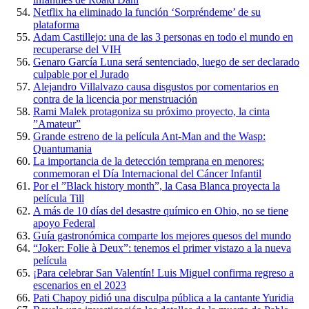
Netflix ha eliminado la función ‘Sorpréndeme’ de su
plataforma
Adam Castillejo: una de las 3 personas en todo el mundo en
recuperarse del VIH
Genaro García Luna será sentenciado, luego de ser declarado
culpable por el Jurado
Alejandro Villalvazo causa disgustos por comentarios en
contra de la licencia por menstruación
Rami Malek protagoniza su próximo proyecto, la cinta
”Amateur”
Grande estreno de la película Ant-Man and the Wasp:
Quantumania
La importancia de la detección temprana en menores:
conmemoran el Día Internacional del Cáncer Infantil
Por el ”Black history month”, la Casa Blanca proyecta la
película Till
A más de 10 días del desastre químico en Ohio, no se tiene
apoyo Federal
Guía gastronómica comparte los mejores quesos del mundo
“Joker: Folie à Deux”: tenemos el primer vistazo a la nueva
película
¡Para celebrar San Valentín! Luis Miguel confirma regreso a
escenarios en el 2023
Pati Chapoy pidió una disculpa pública a la cantante Yuridia