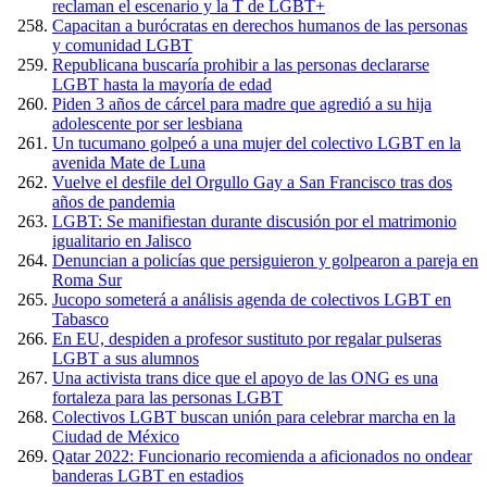
reclaman el escenario y la T de LGBT+
Capacitan a burócratas en derechos humanos de las personas
y comunidad LGBT
Republicana buscaría prohibir a las personas declararse
LGBT hasta la mayoría de edad
Piden 3 años de cárcel para madre que agredió a su hija
adolescente por ser lesbiana
Un tucumano golpeó a una mujer del colectivo LGBT en la
avenida Mate de Luna
Vuelve el desfile del Orgullo Gay a San Francisco tras dos
años de pandemia
LGBT: Se manifiestan durante discusión por el matrimonio
igualitario en Jalisco
Denuncian a policías que persiguieron y golpearon a pareja en
Roma Sur
Jucopo someterá a análisis agenda de colectivos LGBT en
Tabasco
En EU, despiden a profesor sustituto por regalar pulseras
LGBT a sus alumnos
Una activista trans dice que el apoyo de las ONG es una
fortaleza para las personas LGBT
Colectivos LGBT buscan unión para celebrar marcha en la
Ciudad de México
Qatar 2022: Funcionario recomienda a aficionados no ondear
banderas LGBT en estadios