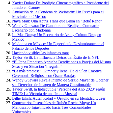
Xavier Dolan: De Prodigio Cinematográfico a Presidente del
Jurado en Cannes
Anulación de la Condena de Weinstein: Un Revés para el
Movimiento #MeToo
Nava Mau: Una Actriz Trans que Brilla en “Bebé Reno”
Wendy Guevara: De Ganadora de Reality a Compartir
Escenario con Madonna
La Más Draga: Un Escenario de Arte y Cultura Drag en
México
Madonna en México: Un Espectáculo Deslumbrante en el
Palacio de los Deportes
Haciendo visibles las infancias trans
Taylor Swift: La Influencia Detrás del Éxito de la NFL
“El Papa Francisco Aprueba Bendiciones a Parejas del Mismo
Sexo y en Situación ‘Irregular'”
“La más preciosa”, Kimberly Irene, Da el Sí en Emotiva
Ceremonia Religiosa con Óscar Barajas
Wendy Guevara Revela Intento de Sergio Mayer de Obtener
sus Derechos de Imagen de Manera Cuestionable
Taylor Swift, la Indiscutible ‘Persona del Año 2023’ según
TIME: La Victoria de una Icono Musical
Billie Eilish: Autenticidad y Orgullo en su Identidad Queer
Comentarios Insensibles de Rubén Rocha Moya: Un
Menoscabo Injustificado hacia Tres Comunidades
Vulnerables