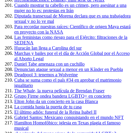
Cuando mostrar tu cabello es un crimen, pero asesinar a una
mujer no lo es: protestas en Irán
Diputada transexual de Morena declara que es una trabajadora
sexual y no lo ve mal
Para recordar nuestras raíces: Científico de origen Maya estará
en proyecto con la NASA
Las feministas como riesgo para el Ejército: filtraciones de la
SEDENA
Huracán Ian llega a Carolina del sur
Marchas y bailes por el el día de Acción Global por el Acceso
al Aborto Legal
Daniel Tabe amenaza con un cuchillo
Denuncian ataque sexual a menor en un Kínder en Puebla
Deadpool 3: tenemos a Wolverine
Cuba se suma como el país #34 en aprobar el matrimonio
igualitario
The Whale, la nueva película de Brendan Fraser
Grupo Firme ondea bandera LGBTQ+ en concierto
Elton John da un concierto en la casa Blanca
La comida hasta la puerta de tu casa
El último adiós: funeral de la Reina Isabel II
Gabriel Santos: Mexicano conquistando en el mundo NFT
Hamilton Homofóbico: iglesia en Texas plagia el famoso
musical