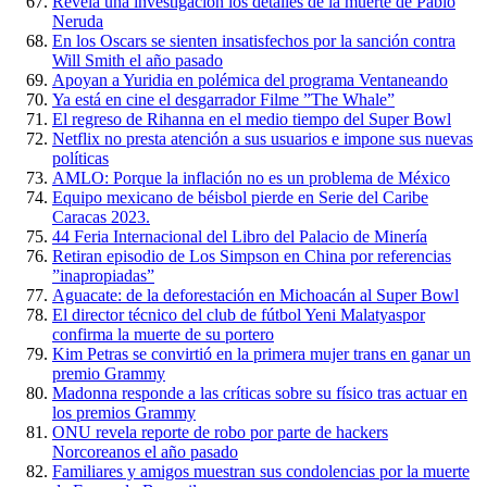
Revela una investigación los detalles de la muerte de Pablo
Neruda
En los Oscars se sienten insatisfechos por la sanción contra
Will Smith el año pasado
Apoyan a Yuridia en polémica del programa Ventaneando
Ya está en cine el desgarrador Filme ”The Whale”
El regreso de Rihanna en el medio tiempo del Super Bowl
Netflix no presta atención a sus usuarios e impone sus nuevas
políticas
AMLO: Porque la inflación no es un problema de México
Equipo mexicano de béisbol pierde en Serie del Caribe
Caracas 2023.
44 Feria Internacional del Libro del Palacio de Minería
Retiran episodio de Los Simpson en China por referencias
”inapropiadas”
Aguacate: de la deforestación en Michoacán al Super Bowl
El director técnico del club de fútbol Yeni Malatyaspor
confirma la muerte de su portero
Kim Petras se convirtió en la primera mujer trans en ganar un
premio Grammy
Madonna responde a las críticas sobre su físico tras actuar en
los premios Grammy
ONU revela reporte de robo por parte de hackers
Norcoreanos el año pasado
Familiares y amigos muestran sus condolencias por la muerte