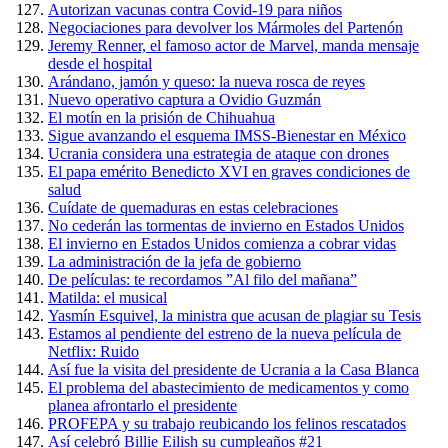
Autorizan vacunas contra Covid-19 para niños
Negociaciones para devolver los Mármoles del Partenón
Jeremy Renner, el famoso actor de Marvel, manda mensaje
desde el hospital
Arándano, jamón y queso: la nueva rosca de reyes
Nuevo operativo captura a Ovidio Guzmán
El motín en la prisión de Chihuahua
Sigue avanzando el esquema IMSS-Bienestar en México
Ucrania considera una estrategia de ataque con drones
El papa emérito Benedicto XVI en graves condiciones de
salud
Cuídate de quemaduras en estas celebraciones
No cederán las tormentas de invierno en Estados Unidos
El invierno en Estados Unidos comienza a cobrar vidas
La administración de la jefa de gobierno
De películas: te recordamos ”Al filo del mañana”
Matilda: el musical
Yasmín Esquivel, la ministra que acusan de plagiar su Tesis
Estamos al pendiente del estreno de la nueva película de
Netflix: Ruido
Así fue la visita del presidente de Ucrania a la Casa Blanca
El problema del abastecimiento de medicamentos y como
planea afrontarlo el presidente
PROFEPA y su trabajo reubicando los felinos rescatados
Así celebró Billie Eilish su cumpleaños #21