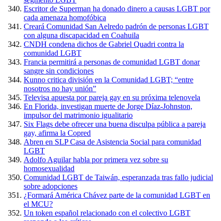
Escritor de Superman ha donado dinero a causas LGBT por
cada amenaza homofóbica
Creará Comunidad San Aelredo padrón de personas LGBT
con alguna discapacidad en Coahuila
CNDH condena dichos de Gabriel Quadri contra la
comunidad LGBT
Francia permitirá a personas de comunidad LGBT donar
sangre sin condiciones
Kunno critica división en la Comunidad LGBT; “entre
nosotros no hay unión”
Televisa apuesta por pareja gay en su próxima telenovela
En Florida, investigan muerte de Jorge Díaz-Johnston,
impulsor del matrimonio igualitario
Six Flags debe ofrecer una buena disculpa pública a pareja
gay, afirma la Copred
Abren en SLP Casa de Asistencia Social para comunidad
LGBT
Adolfo Aguilar habla por primera vez sobre su
homosexualidad
Comunidad LGBT de Taiwán, esperanzada tras fallo judicial
sobre adopciones
¿Formará América Chávez parte de la comunidad LGBT en
el MCU?
Un token español relacionado con el colectivo LGBT