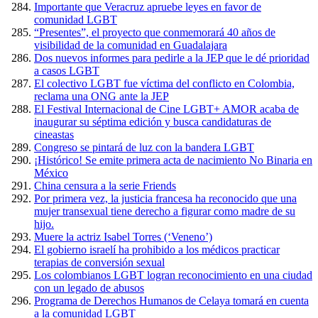
Importante que Veracruz apruebe leyes en favor de
comunidad LGBT
“Presentes”, el proyecto que conmemorará 40 años de
visibilidad de la comunidad en Guadalajara
Dos nuevos informes para pedirle a la JEP que le dé prioridad
a casos LGBT
El colectivo LGBT fue víctima del conflicto en Colombia,
reclama una ONG ante la JEP
El Festival Internacional de Cine LGBT+ AMOR acaba de
inaugurar su séptima edición y busca candidaturas de
cineastas
Congreso se pintará de luz con la bandera LGBT
¡Histórico! Se emite primera acta de nacimiento No Binaria en
México
China censura a la serie Friends
Por primera vez, la justicia francesa ha reconocido que una
mujer transexual tiene derecho a figurar como madre de su
hijo.
Muere la actriz Isabel Torres (‘Veneno’)
El gobierno israelí ha prohibido a los médicos practicar
terapias de conversión sexual
Los colombianos LGBT logran reconocimiento en una ciudad
con un legado de abusos
Programa de Derechos Humanos de Celaya tomará en cuenta
a la comunidad LGBT