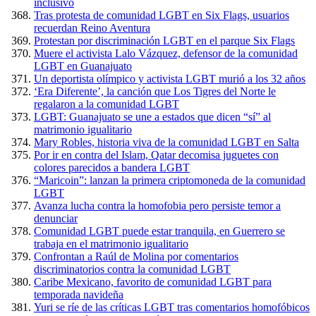
inclusivo
Tras protesta de comunidad LGBT en Six Flags, usuarios
recuerdan Reino Aventura
Protestan por discriminación LGBT en el parque Six Flags
Muere el activista Lalo Vázquez, defensor de la comunidad
LGBT en Guanajuato
Un deportista olímpico y activista LGBT murió a los 32 años
‘Era Diferente’, la canción que Los Tigres del Norte le
regalaron a la comunidad LGBT
LGBT: Guanajuato se une a estados que dicen “sí” al
matrimonio igualitario
Mary Robles, historia viva de la comunidad LGBT en Salta
Por ir en contra del Islam, Qatar decomisa juguetes con
colores parecidos a bandera LGBT
“Maricoin”: lanzan la primera criptomoneda de la comunidad
LGBT
Avanza lucha contra la homofobia pero persiste temor a
denunciar
Comunidad LGBT puede estar tranquila, en Guerrero se
trabaja en el matrimonio igualitario
Confrontan a Raúl de Molina por comentarios
discriminatorios contra la comunidad LGBT
Caribe Mexicano, favorito de comunidad LGBT para
temporada navideña
Yuri se ríe de las críticas LGBT tras comentarios homofóbicos