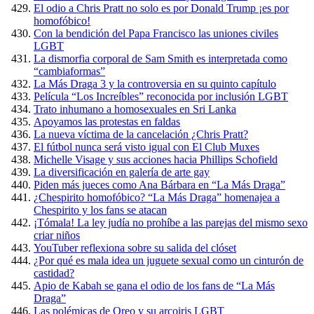
El odio a Chris Pratt no solo es por Donald Trump ¡es por
homofóbico!
Con la bendición del Papa Francisco las uniones civiles
LGBT
La dismorfia corporal de Sam Smith es interpretada como
“cambiaformas”
La Más Draga 3 y la controversia en su quinto capítulo
Película “Los Increíbles” reconocida por inclusión LGBT
Trato inhumano a homosexuales en Sri Lanka
Apoyamos las protestas en faldas
La nueva víctima de la cancelación ¿Chris Pratt?
El fútbol nunca será visto igual con El Club Muxes
Michelle Visage y sus acciones hacia Phillips Schofield
La diversificación en galería de arte gay
Piden más jueces como Ana Bárbara en “La Más Draga”
¿Chespirito homofóbico? “La Más Draga” homenajea a
Chespirito y los fans se atacan
¡Tómala! La ley judía no prohíbe a las parejas del mismo sexo
criar niños
YouTuber reflexiona sobre su salida del clóset
¿Por qué es mala idea un juguete sexual como un cinturón de
castidad?
Apio de Kabah se gana el odio de los fans de “La Más
Draga”
Las polémicas de Oreo y su arcoiris LGBT