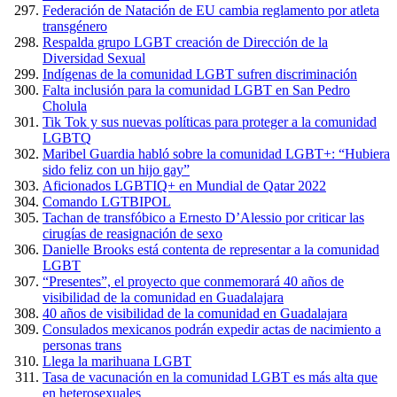
Federación de Natación de EU cambia reglamento por atleta
transgénero
Respalda grupo LGBT creación de Dirección de la
Diversidad Sexual
Indígenas de la comunidad LGBT sufren discriminación
Falta inclusión para la comunidad LGBT en San Pedro
Cholula
Tik Tok y sus nuevas políticas para proteger a la comunidad
LGBTQ
Maribel Guardia habló sobre la comunidad LGBT+: “Hubiera
sido feliz con un hijo gay”
Aficionados LGBTIQ+ en Mundial de Qatar 2022
Comando LGTBIPOL
Tachan de transfóbico a Ernesto D’Alessio por criticar las
cirugías de reasignación de sexo
Danielle Brooks está contenta de representar a la comunidad
LGBT
“Presentes”, el proyecto que conmemorará 40 años de
visibilidad de la comunidad en Guadalajara
40 años de visibilidad de la comunidad en Guadalajara
Consulados mexicanos podrán expedir actas de nacimiento a
personas trans
Llega la marihuana LGBT
Tasa de vacunación en la comunidad LGBT es más alta que
en heterosexuales