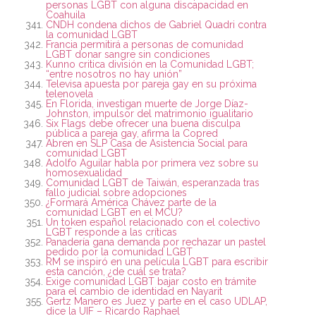
personas LGBT con alguna discapacidad en
Coahuila
CNDH condena dichos de Gabriel Quadri contra
la comunidad LGBT
Francia permitirá a personas de comunidad
LGBT donar sangre sin condiciones
Kunno critica división en la Comunidad LGBT;
“entre nosotros no hay unión”
Televisa apuesta por pareja gay en su próxima
telenovela
En Florida, investigan muerte de Jorge Díaz-
Johnston, impulsor del matrimonio igualitario
Six Flags debe ofrecer una buena disculpa
pública a pareja gay, afirma la Copred
Abren en SLP Casa de Asistencia Social para
comunidad LGBT
Adolfo Aguilar habla por primera vez sobre su
homosexualidad
Comunidad LGBT de Taiwán, esperanzada tras
fallo judicial sobre adopciones
¿Formará América Chávez parte de la
comunidad LGBT en el MCU?
Un token español relacionado con el colectivo
LGBT responde a las críticas
Panadería gana demanda por rechazar un pastel
pedido por la comunidad LGBT
RM se inspiró en una película LGBT para escribir
esta canción, ¿de cuál se trata?
Exige comunidad LGBT bajar costo en trámite
para el cambio de identidad en Nayarit
Gertz Manero es Juez y parte en el caso UDLAP,
dice la UIF – Ricardo Raphael