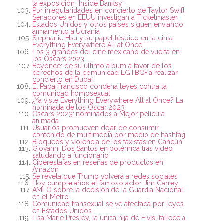
la exposición ”Inside Banksy”
Por irregularidades en concierto de Taylor Swift,
Senadores en EEUU investigan a Ticketmaster
Estados Unidos y otros países siguen enviando
armamento a Ucrania
Stephanie Hsu y su papel lésbico en la cinta
Everything Everywhere All at Once
Los 3 grandes del cine mexicano de vuelta en
los Oscars 2023
Beyonce: de su último álbum a favor de los
derechos de la comunidad LGTBQ+ a realizar
concierto en Dubai
El Papa Francisco condena leyes contra la
comunidad homosexual
¿Ya viste Everything Everywhere All at Once? La
nominada de los Oscar 2023
Oscars 2023: nominados a Mejor película
animada
Usuarios promueven dejar de consumir
contenido de multimedia por medio de hashtag
Bloqueos y violencia de los taxistas en Cancún
Giovanni Dos Santos en polémica tras video
saludando a funcionario
Ciberestafas en reseñas de productos en
Amazon
Se revela que Trump volverá a redes sociales
Hoy cumple años el famoso actor Jim Carrey
AMLO sobre la decisión de la Guardia Nacional
en el Metro
Comunidad transexual se ve afectada por leyes
en Estados Unidos
Lisa Marie Presley, la única hija de Elvis, fallece a