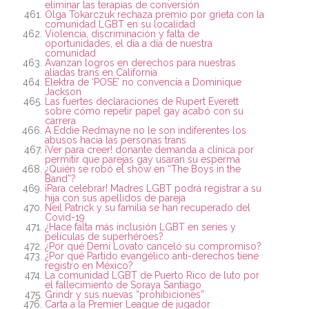
eliminar las terapias de conversión
Olga Tokarczuk rechaza premio por grieta con la
comunidad LGBT en su localidad
Violencia, discriminación y falta de
oportunidades, el día a día de nuestra
comunidad
Avanzan logros en derechos para nuestras
aliadas trans en California
Elektra de ‘POSE’ no convencía a Dominique
Jackson
Las fuertes declaraciones de Rupert Everett
sobre cómo repetir papel gay acabó con su
carrera
A Eddie Redmayne no le son indiferentes los
abusos hacia las personas trans
¡Ver para creer! donante demanda a clínica por
permitir que parejas gay usaran su esperma
¿Quién se robó el show en “The Boys in the
Band”?
¡Para celebrar! Madres LGBT podrá registrar a su
hija con sus apellidos de pareja
Neil Patrick y su familia se han recuperado del
Covid-19
¿Hace falta más inclusión LGBT en series y
películas de superhéroes?
¿Por qué Demi Lovato canceló su compromiso?
¿Por qué Partido evangélico anti-derechos tiene
registro en México?
La comunidad LGBT de Puerto Rico de luto por
el fallecimiento de Soraya Santiago
Grindr y sus nuevas “prohibiciones”
Carta a la Premier League de jugador