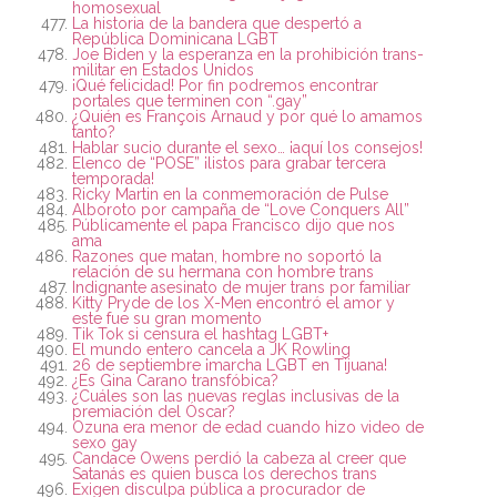
homosexual
La historia de la bandera que despertó a
República Dominicana LGBT
Joe Biden y la esperanza en la prohibición trans-
militar en Estados Unidos
¡Qué felicidad! Por fin podremos encontrar
portales que terminen con “.gay”
¿Quién es François Arnaud y por qué lo amamos
tanto?
Hablar sucio durante el sexo… ¡aquí los consejos!
Elenco de “POSE” ¡listos para grabar tercera
temporada!
Ricky Martin en la conmemoración de Pulse
Alboroto por campaña de “Love Conquers All”
Públicamente el papa Francisco dijo que nos
ama
Razones que matan, hombre no soportó la
relación de su hermana con hombre trans
Indignante asesinato de mujer trans por familiar
Kitty Pryde de los X-Men encontró el amor y
este fue su gran momento
Tik Tok si censura el hashtag LGBT+
El mundo entero cancela a JK Rowling
26 de septiembre ¡marcha LGBT en Tijuana!
¿Es Gina Carano transfóbica?
¿Cuáles son las nuevas reglas inclusivas de la
premiación del Óscar?
Ozuna era menor de edad cuando hizo video de
sexo gay
Candace Owens perdió la cabeza al creer que
Satanás es quien busca los derechos trans
Exigen disculpa pública a procurador de