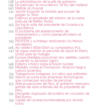
La administración de la jefa de gobierno
De películas: te recordamos ”Al filo del mañana”
Matilda: el musical
Yasmín Esquivel, la ministra que acusan de
plagiar su Tesis
Estamos al pendiente del estreno de la nueva
película de Netflix: Ruido
Así fue la visita del presidente de Ucrania a la
Casa Blanca
El problema del abastecimiento de
medicamentos y como planea afrontarlo el
presidente
PROFEPA y su trabajo reubicando los felinos
rescatados
Así celebró Billie Eilish su cumpleaños #21
Se sigue uniendo el personal de salud en Reino
Unido para las huelgas
Europa intentaba posicionar dos satélites cuando
se perdió su lanzador ligero
Estados Unidos logra la fusión nuclear
Medidas contra el monopolio: Amazon llega a
nuevos acuerdos
Trabajadores indígenas: los retos que enfrentan
Xiaomi se suma a las empresas tecnológicas
que comienzan recortes de personal
Ante acusaciones de Perú, el gobierno mexicano
admite dar asilo a familia del ex presidente de
Perú
Descartan duplicado de boletos en concierto de
Bad Bunny
Capital de Ucrania bombardeada por drones
rusos