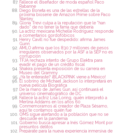
Fallece el diseñador de moda español Paco
Rabanne
Diego Boneta es una de las estrellas de la
próxima bioserie de Amazon Prime sobre Paco
Stanley
Gloria Trevi culpa a la reputación que le ”han
dado” de no tener la fama que debería
La actriz mexicana Michelle Rodríguez responde
a comentarios gordofóbicos
Henry Cavill no fue despedido: afirma James
Gunn
AMLO afirma que los 830.7 millones de pesos
irregulares observados por la ASF a la SEP no es
corrupción
TFJA rechaza intento de Grupo Elektra para
evadir el pago de un crédito fiscal
Shakira presenta exposición de su carrera en
Museo del Grammy
¿Ya te enteraste? ¡BLACKPINK viene a México!
El sobrino de Michael Jackson lo interpretará en
nueva película Biográfica
De la mano de James Gun, así continuará el
universo cinematográfico de DC
Fallece la actriz Lisa Loring, quién interpretó a
Merlina Addams en los años 60
Conmemoramos al creador de Plaza Sésamo,
aquí te contamos quién fue
OMS sigue alertando a la población que no se
descuide en la pandemia
Gobierno busca apresar a Inés Gómez Mont por
presuntos delitos
Prepárate para la nueva experiencia inmersiva de