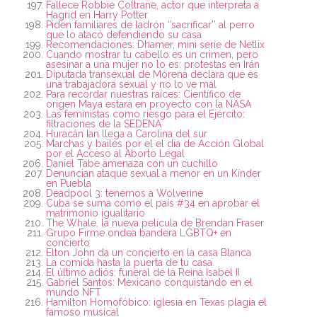
Fallece Robbie Coltrane, actor que interpreta a
Hagrid en Harry Potter
Piden familiares de ladrón ‘’sacrificar’’ al perro
que lo atacó defendiendo su casa
Recomendaciones: Dhamer, mini serie de Netlix
Cuando mostrar tu cabello es un crimen, pero
asesinar a una mujer no lo es: protestas en Irán
Diputada transexual de Morena declara que es
una trabajadora sexual y no lo ve mal
Para recordar nuestras raíces: Científico de
origen Maya estará en proyecto con la NASA
Las feministas como riesgo para el Ejército:
filtraciones de la SEDENA
Huracán Ian llega a Carolina del sur
Marchas y bailes por el el día de Acción Global
por el Acceso al Aborto Legal
Daniel Tabe amenaza con un cuchillo
Denuncian ataque sexual a menor en un Kínder
en Puebla
Deadpool 3: tenemos a Wolverine
Cuba se suma como el país #34 en aprobar el
matrimonio igualitario
The Whale, la nueva película de Brendan Fraser
Grupo Firme ondea bandera LGBTQ+ en
concierto
Elton John da un concierto en la casa Blanca
La comida hasta la puerta de tu casa
El último adiós: funeral de la Reina Isabel II
Gabriel Santos: Mexicano conquistando en el
mundo NFT
Hamilton Homofóbico: iglesia en Texas plagia el
famoso musical