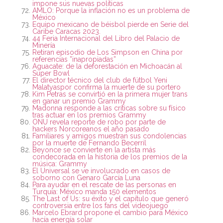
impone sus nuevas políticas
AMLO: Porque la inflación no es un problema de
México
Equipo mexicano de béisbol pierde en Serie del
Caribe Caracas 2023.
44 Feria Internacional del Libro del Palacio de
Minería
Retiran episodio de Los Simpson en China por
referencias ”inapropiadas”
Aguacate: de la deforestación en Michoacán al
Super Bowl
El director técnico del club de fútbol Yeni
Malatyaspor confirma la muerte de su portero
Kim Petras se convirtió en la primera mujer trans
en ganar un premio Grammy
Madonna responde a las críticas sobre su físico
tras actuar en los premios Grammy
ONU revela reporte de robo por parte de
hackers Norcoreanos el año pasado
Familiares y amigos muestran sus condolencias
por la muerte de Fernando Becerril
Beyonce se convierte en la artista más
condecorada en la historia de los premios de la
música: Grammy
El Universal se ve involucrado en casos de
soborno con Genaro García Luna
Para ayudar en el rescate de las personas en
Turquía: México manda 150 elementos
The Last of Us: su éxito y el capítulo que generó
controversia entre los fans del videojuego
Marcelo Ebrard propone el cambio para México
hacía energía solar