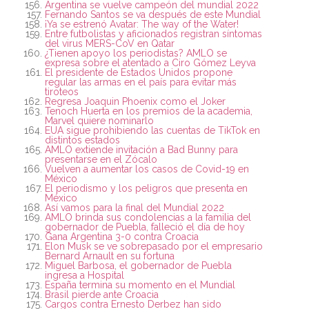
Argentina se vuelve campeón del mundial 2022
Fernando Santos se va después de este Mundial
¡Ya se estrenó Avatar: The way of the Water!
Entre futbolistas y aficionados registran síntomas
del virus MERS-CoV en Qatar
¿Tienen apoyo los periodistas? AMLO se
expresa sobre el atentado a Ciro Gómez Leyva
El presidente de Estados Unidos propone
regular las armas en el país para evitar más
tiroteos
Regresa Joaquin Phoenix como el Joker
Tenoch Huerta en los premios de la academia,
Marvel quiere nominarlo
EUA sigue prohibiendo las cuentas de TikTok en
distintos estados
AMLO extiende invitación a Bad Bunny para
presentarse en el Zócalo
Vuelven a aumentar los casos de Covid-19 en
México
El periodismo y los peligros que presenta en
México
Así vamos para la final del Mundial 2022
AMLO brinda sus condolencias a la familia del
gobernador de Puebla, falleció el día de hoy
Gana Argentina 3-0 contra Croacia
Elon Musk se ve sobrepasado por el empresario
Bernard Arnault en su fortuna
Miguel Barbosa, el gobernador de Puebla
ingresa a Hospital
España termina su momento en el Mundial
Brasil pierde ante Croacia
Cargos contra Ernesto Derbez han sido