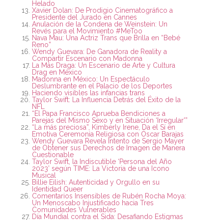
Helado
Xavier Dolan: De Prodigio Cinematográfico a
Presidente del Jurado en Cannes
Anulación de la Condena de Weinstein: Un
Revés para el Movimiento #MeToo
Nava Mau: Una Actriz Trans que Brilla en “Bebé
Reno”
Wendy Guevara: De Ganadora de Reality a
Compartir Escenario con Madonna
La Más Draga: Un Escenario de Arte y Cultura
Drag en México
Madonna en México: Un Espectáculo
Deslumbrante en el Palacio de los Deportes
Haciendo visibles las infancias trans
Taylor Swift: La Influencia Detrás del Éxito de la
NFL
“El Papa Francisco Aprueba Bendiciones a
Parejas del Mismo Sexo y en Situación ‘Irregular'”
“La más preciosa”, Kimberly Irene, Da el Sí en
Emotiva Ceremonia Religiosa con Óscar Barajas
Wendy Guevara Revela Intento de Sergio Mayer
de Obtener sus Derechos de Imagen de Manera
Cuestionable
Taylor Swift, la Indiscutible ‘Persona del Año
2023’ según TIME: La Victoria de una Icono
Musical
Billie Eilish: Autenticidad y Orgullo en su
Identidad Queer
Comentarios Insensibles de Rubén Rocha Moya:
Un Menoscabo Injustificado hacia Tres
Comunidades Vulnerables
Día Mundial contra el Sida: Desafiando Estigmas