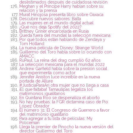
desestimados después de cuidadosa revisión
Meghan y el Príncipe Harry hablan sobre su
relación y la prensa
Murat Hinojosa presenta libro sobre Oaxaca
Descubre nuevos sabores: Balta
Las mujeres en el mundo digital actual
¿Qué nos deja Spotify del 2022?
Brittney Griner encarcelada en Rusia
Queda fuera del mundial la selección mexicana
Por qué todos están hablando de Zendaya y
Tom Holland
La nueva película de Disney: Strange World
Guillermo del Toro habla sobre lo ocurrido con
AMACC
RuPaul, La reina del drag cumplió 62 años
La selección mexicana para el mundial 2022
Andrew Garfield habla sobre la presión social
que experimenta como actor
Jennifer Aniston luce increíble en la nueva
portada de Allure
#JusticiaParaAri otra mujer que no llega a casa
¡El que faltaba! Tamaulipas legaliza los
matrimonios igualitarios
En Quintana Roo se despenaliza el aborto
No hay pruebas: la FGR dictamina caso de Pío
López Obrador
El número 31: El Congreso de Guerrero a favor
del matrimonio igualitario
Para agregar a tu lista de películas: My
Policeman
Llega la premier de Pinocho la nueva versión del
director Guillermo del Toro