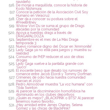
navideño
De monje a maquillista, conoce la historia de
Kodo Nishimura
Conoce la petición de la Asociación Civil Soy
Humano en Veracruz
Cher da a conocer su postura sobre el
#FreeBritney
Widow Von Du se suma al grupo de Drags
atacadas por la comunidad
Apoya a nuestras drags a través de
DRAGAPALOOZA
Septiembre es el mes de La Más Draga
temporada 3
Nuevo romance digno del Óscar en ‘Ammonite’
Lady Gaga ya no está para juegos y muestra su
realidad
Consumo de PrEP reducen el uso de otras
drogas
Lady Gaga vuelve a la pantalla grande con
‘Gucci’
El inocente beso que desató los rumores de
romance entre Jacob Elordi y Tommy Dorfman
Crímenes de odio hacia nuestra comunidad
marcan el 2020
Pedro Almodóvar muestra “La voz humana” con
Tilda Swinton
Al parecer la discriminación homofóbica ha
disminuido en los clubes deportivos
¿Quién es mejor? ¿BLACKPINK o BTS? Al parecer
tenemos nuevo favorito…
¿Hay amistad entre James Charles, Selena
Gómez y las chicas de BlackPink?