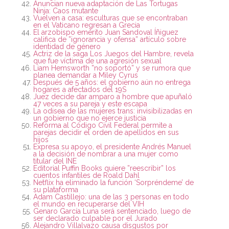
Anuncian nueva adaptación de Las Tortugas
Ninja: Caos mutante
Vuelven a casa: esculturas que se encontraban
en el Vaticano regresan a Grecia
El arzobispo emérito Juan Sandoval Íñiguez
califica de ”ignorancia y ofensa” artículo sobre
identidad de género
Actriz de la saga Los Juegos del Hambre, revela
que fue víctima de una agresión sexual
Liam Hemsworth ”no soportó” y se rumora que
planea demandar a Miley Cyrus
Después de 5 años: el gobierno aún no entrega
hogares a afectados del 19S
Juez decide dar amparo a hombre que apuñaló
47 veces a su pareja y este escapa
La odisea de las mujeres trans: invisibilizadas en
un gobierno que no ejerce justicia
Reforma al Código Civil Federal permite a
parejas decidir el orden de apellidos en sus
hijos
Expresa su apoyo, el presidente Andrés Manuel
a la decisión de nombrar a una mujer como
titular del INE
Editorial Puffin Books quiere ”reescribir” los
cuentos infantiles de Roald Dahl
Netflix ha eliminado la función ‘Sorpréndeme’ de
su plataforma
Adam Castillejo: una de las 3 personas en todo
el mundo en recuperarse del VIH
Genaro García Luna será sentenciado, luego de
ser declarado culpable por el Jurado
Alejandro Villalvazo causa disgustos por