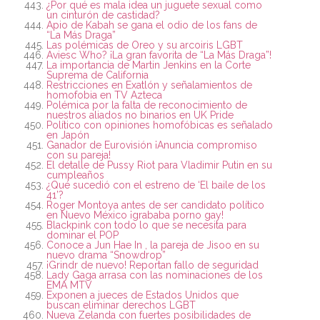
¿Por qué es mala idea un juguete sexual como
un cinturón de castidad?
Apio de Kabah se gana el odio de los fans de
“La Más Draga”
Las polémicas de Oreo y su arcoiris LGBT
Aviesc Who? ¡La gran favorita de “La Más Draga”!
La importancia de Martin Jenkins en la Corte
Suprema de California
Restricciones en Exatlón y señalamientos de
homofobia en TV Azteca
Polémica por la falta de reconocimiento de
nuestros aliados no binarios en UK Pride
Político con opiniones homofóbicas es señalado
en Japón
Ganador de Eurovisión ¡Anuncia compromiso
con su pareja!
El detalle de Pussy Riot para Vladimir Putin en su
cumpleaños
¿Qué sucedió con el estreno de ‘El baile de los
41’?
Roger Montoya antes de ser candidato político
en Nuevo México ¡grababa porno gay!
Blackpink con todo lo que se necesita para
dominar el POP
Conoce a Jun Hae In , la pareja de Jisoo en su
nuevo drama “Snowdrop”
¡Grindr de nuevo! Reportan fallo de seguridad
Lady Gaga arrasa con las nominaciones de los
EMA MTV
Exponen a jueces de Estados Unidos que
buscan eliminar derechos LGBT
Nueva Zelanda con fuertes posibilidades de