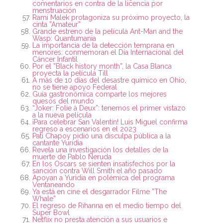
comentarios en contra de la licencia por
menstruación
Rami Malek protagoniza su próximo proyecto, la
cinta ”Amateur”
Grande estreno de la película Ant-Man and the
Wasp: Quantumania
La importancia de la detección temprana en
menores: conmemoran el Día Internacional del
Cáncer Infantil
Por el ”Black history month”, la Casa Blanca
proyecta la película Till
A más de 10 días del desastre químico en Ohio,
no se tiene apoyo Federal
Guía gastronómica comparte los mejores
quesos del mundo
“Joker: Folie à Deux”: tenemos el primer vistazo
a la nueva película
¡Para celebrar San Valentín! Luis Miguel confirma
regreso a escenarios en el 2023
Pati Chapoy pidió una disculpa pública a la
cantante Yuridia
Revela una investigación los detalles de la
muerte de Pablo Neruda
En los Oscars se sienten insatisfechos por la
sanción contra Will Smith el año pasado
Apoyan a Yuridia en polémica del programa
Ventaneando
Ya está en cine el desgarrador Filme ”The
Whale”
El regreso de Rihanna en el medio tiempo del
Super Bowl
Netflix no presta atención a sus usuarios e