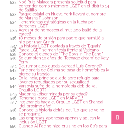
Noé Ruiz Malacara presenta solicitud para
contender como miembro LGBT en el distrito 14
de Saltillo
Parque estatal en Nueva York llevará el nombre
de Marsha P Johnson
Herramientas estratégicas en la lucha por
derechos LGBT
Agresor de homosexual mutilado ¡salió de la
cárcel!
18 meses de prisión para padre que humilló a
hijo por usar Grindr
La historia LGBT contada a través de ‘Equals’
Pareja LGBT se manifiesta frente al Vaticano
Conoce el elenco de “The Boys In The Band”
Se cumplen 10 años de ‘Teenage dream’ de Katy
Perry
Del rumor algo queda ¿verdad Luis Coronel?
Funcionaria de Colima se pasa de homofóbica ¡y
pierde su trabajo!
En la India, príncipe aliado abre refugio para
jóvenes repudiados por su sexualidad
Varsovia sufre de la homofobia debido ¿al
Orgullo LGBT?
Madonna ¿discriminada por su edad?
¡Tenemos boda LGBT en MARVEL!
Intolerancia hacia el Orgullo LGBT en Shangai
¡del próximo año!
Conoce la historia detrás del “Lo que se ve no
se pregunta”
Las empresas japonesas apenas y aplican la
inclusión LGBT
Cuando Al Pacino hizo cruising en los 80’s para