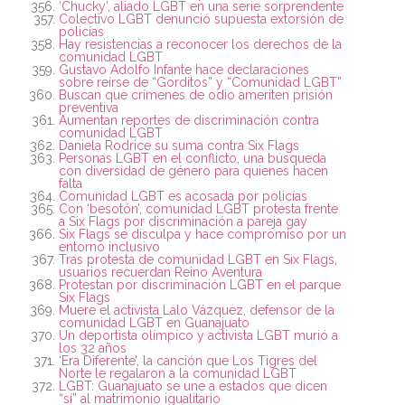
‘Chucky’, aliado LGBT en una serie sorprendente
Colectivo LGBT denunció supuesta extorsión de
policías
Hay resistencias a reconocer los derechos de la
comunidad LGBT
Gustavo Adolfo Infante hace declaraciones
sobre reírse de “Gorditos” y “Comunidad LGBT”
Buscan que crímenes de odio ameriten prisión
preventiva
Aumentan reportes de discriminación contra
comunidad LGBT
Daniela Rodrice su suma contra Six Flags
Personas LGBT en el conflicto, una búsqueda
con diversidad de género para quienes hacen
falta
Comunidad LGBT es acosada por policías
Con ‘besotón’, comunidad LGBT protesta frente
a Six Flags por discriminación a pareja gay
Six Flags se disculpa y hace compromiso por un
entorno inclusivo
Tras protesta de comunidad LGBT en Six Flags,
usuarios recuerdan Reino Aventura
Protestan por discriminación LGBT en el parque
Six Flags
Muere el activista Lalo Vázquez, defensor de la
comunidad LGBT en Guanajuato
Un deportista olímpico y activista LGBT murió a
los 32 años
‘Era Diferente’, la canción que Los Tigres del
Norte le regalaron a la comunidad LGBT
LGBT: Guanajuato se une a estados que dicen
“sí” al matrimonio igualitario