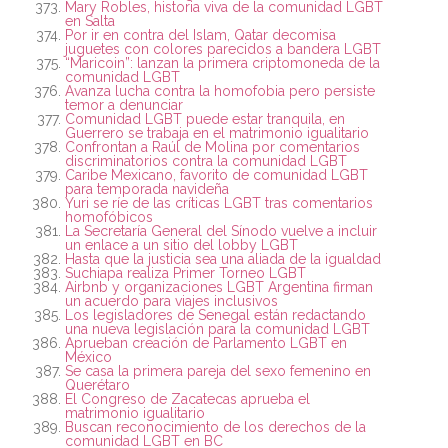
Mary Robles, historia viva de la comunidad LGBT
en Salta
Por ir en contra del Islam, Qatar decomisa
juguetes con colores parecidos a bandera LGBT
“Maricoin”: lanzan la primera criptomoneda de la
comunidad LGBT
Avanza lucha contra la homofobia pero persiste
temor a denunciar
Comunidad LGBT puede estar tranquila, en
Guerrero se trabaja en el matrimonio igualitario
Confrontan a Raúl de Molina por comentarios
discriminatorios contra la comunidad LGBT
Caribe Mexicano, favorito de comunidad LGBT
para temporada navideña
Yuri se ríe de las críticas LGBT tras comentarios
homofóbicos
La Secretaría General del Sínodo vuelve a incluir
un enlace a un sitio del lobby LGBT
Hasta que la justicia sea una aliada de la igualdad
Suchiapa realiza Primer Torneo LGBT
Airbnb y organizaciones LGBT Argentina firman
un acuerdo para viajes inclusivos
Los legisladores de Senegal están redactando
una nueva legislación para la comunidad LGBT
Aprueban creación de Parlamento LGBT en
México
Se casa la primera pareja del sexo femenino en
Querétaro
El Congreso de Zacatecas aprueba el
matrimonio igualitario
Buscan reconocimiento de los derechos de la
comunidad LGBT en BC