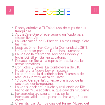
Disney autoriza a TikTok el uso de clips de sus
franquicias
AppleCare One ofrece seguro unificado para
dispositivos Apple
La Coronación de C-Pher en ‘La más draga: Solo
las más’
Legislación en Irak Contra la Comunidad LGBTI:
Un Retroceso para los Derechos Humanos
La voz de la resistencia: Melibea Obono y la
lucha LGTBI en Guinea Ecuatorial
Redadas en Rusia: La represión oculta tras las
fiestas temáticas
Conflictos y Leyes: La Controversia de J.K.
Rowling y la Nueva Ley en Escocia
La sombra de la discriminación: El arresto de
Manuel Guerrero Aviña en Qatar
“Ciudad Cenicienta”: un espejo artístico de la
sociedad contemporánea
La voz silenciada: La lucha y resiliencia de Rita
Patiño en ‘Muki sopalírili aligué gawíchi nirúgame
Irak aprueba ley para criminalizar la
homosexualidad con penas de hasta 15 años de
cárcel
Creamilandia: Últimos días del Primer Museo del