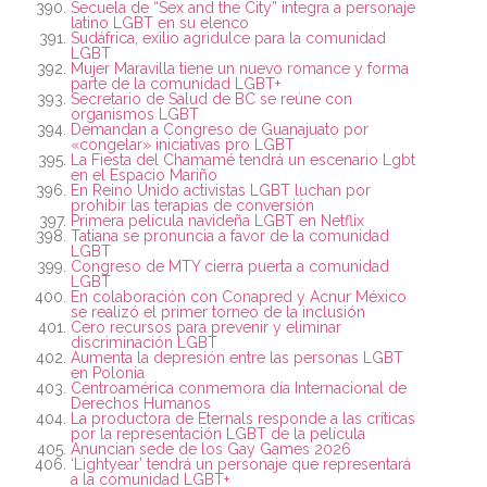
Secuela de “Sex and the City” integra a personaje
latino LGBT en su elenco
Sudáfrica, exilio agridulce para la comunidad
LGBT
Mujer Maravilla tiene un nuevo romance y forma
parte de la comunidad LGBT+
Secretario de Salud de BC se reúne con
organismos LGBT
Demandan a Congreso de Guanajuato por
«congelar» iniciativas pro LGBT
La Fiesta del Chamamé tendrá un escenario Lgbt
en el Espacio Mariño
En Reino Unido activistas LGBT luchan por
prohibir las terapias de conversión
Primera película navideña LGBT en Netflix
Tatiana se pronuncia a favor de la comunidad
LGBT
Congreso de MTY cierra puerta a comunidad
LGBT
En colaboración con Conapred y Acnur México
se realizó el primer torneo de la inclusión
Cero recursos para prevenir y eliminar
discriminación LGBT
Aumenta la depresión entre las personas LGBT
en Polonia
Centroamérica conmemora día Internacional de
Derechos Humanos
La productora de Eternals responde a las críticas
por la representación LGBT de la película
Anuncian sede de los Gay Games 2026
‘Lightyear’ tendrá un personaje que representará
a la comunidad LGBT+