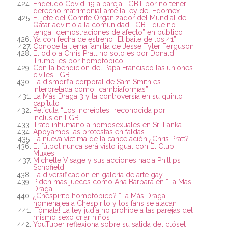
Endeudó Covid-19 a pareja LGBT por no tener
derecho matrimonial ante la ley del Edomex
El jefe del Comité Organizador del Mundial de
Qatar advirtió a la comunidad LGBT que no
tenga “demostraciones de afecto” en público
Ya con fecha de estreno “El baile de los 41”
Conoce la tierna familia de Jesse Tyler Ferguson
El odio a Chris Pratt no solo es por Donald
Trump ¡es por homofóbico!
Con la bendición del Papa Francisco las uniones
civiles LGBT
La dismorfia corporal de Sam Smith es
interpretada como “cambiaformas”
La Más Draga 3 y la controversia en su quinto
capítulo
Película “Los Increíbles” reconocida por
inclusión LGBT
Trato inhumano a homosexuales en Sri Lanka
Apoyamos las protestas en faldas
La nueva víctima de la cancelación ¿Chris Pratt?
El fútbol nunca será visto igual con El Club
Muxes
Michelle Visage y sus acciones hacia Phillips
Schofield
La diversificación en galería de arte gay
Piden más jueces como Ana Bárbara en “La Más
Draga”
¿Chespirito homofóbico? “La Más Draga”
homenajea a Chespirito y los fans se atacan
¡Tómala! La ley judía no prohíbe a las parejas del
mismo sexo criar niños
YouTuber reflexiona sobre su salida del clóset