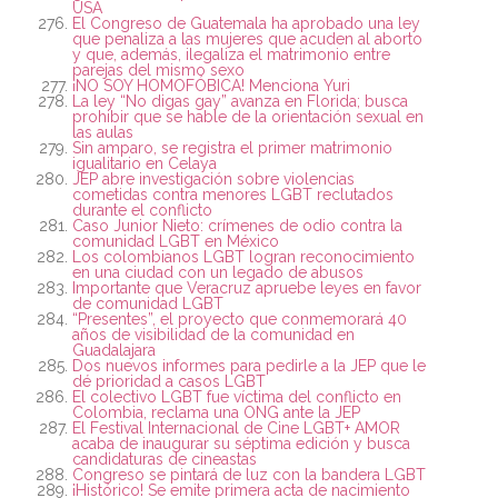
USA
El Congreso de Guatemala ha aprobado una ley
que penaliza a las mujeres que acuden al aborto
y que, además, ilegaliza el matrimonio entre
parejas del mismo sexo
¡NO SOY HOMOFÓBICA! Menciona Yuri
La ley “No digas gay” avanza en Florida; busca
prohibir que se hable de la orientación sexual en
las aulas
Sin amparo, se registra el primer matrimonio
igualitario en Celaya
JEP abre investigación sobre violencias
cometidas contra menores LGBT reclutados
durante el conflicto
Caso Junior Nieto: crímenes de odio contra la
comunidad LGBT en México
Los colombianos LGBT logran reconocimiento
en una ciudad con un legado de abusos
Importante que Veracruz apruebe leyes en favor
de comunidad LGBT
“Presentes”, el proyecto que conmemorará 40
años de visibilidad de la comunidad en
Guadalajara
Dos nuevos informes para pedirle a la JEP que le
dé prioridad a casos LGBT
El colectivo LGBT fue víctima del conflicto en
Colombia, reclama una ONG ante la JEP
El Festival Internacional de Cine LGBT+ AMOR
acaba de inaugurar su séptima edición y busca
candidaturas de cineastas
Congreso se pintará de luz con la bandera LGBT
¡Histórico! Se emite primera acta de nacimiento