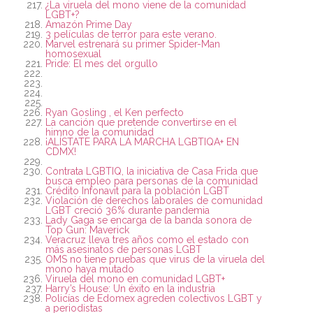
¿La viruela del mono viene de la comunidad
LGBT+?
Amazón Prime Day
3 películas de terror para este verano.
Marvel estrenará su primer Spider-Man
homosexual
Pride: El mes del orgullo
Ryan Gosling , el Ken perfecto
La canción que pretende convertirse en el
himno de la comunidad
¡ALÍSTATE PARA LA MARCHA LGBTIQA+ EN
CDMX!
Contrata LGBTIQ, la iniciativa de Casa Frida que
busca empleo para personas de la comunidad
Crédito Infonavit para la población LGBT
Violación de derechos laborales de comunidad
LGBT creció 36% durante pandemia
Lady Gaga se encarga de la banda sonora de
Top Gun: Maverick
Veracruz lleva tres años como el estado con
más asesinatos de personas LGBT
OMS no tiene pruebas que virus de la viruela del
mono haya mutado
Viruela del mono en comunidad LGBT+
Harry’s House: Un éxito en la industria
Policías de Edomex agreden colectivos LGBT y
a periodistas