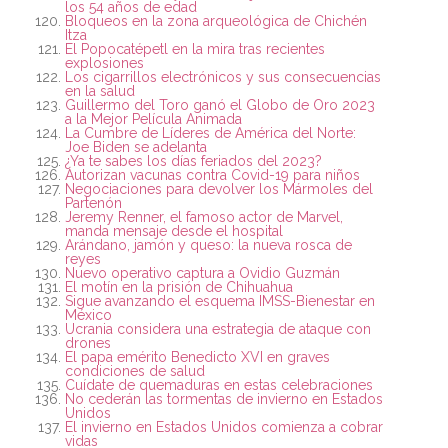
los 54 años de edad
Bloqueos en la zona arqueológica de Chichén
Itza
El Popocatépetl en la mira tras recientes
explosiones
Los cigarrillos electrónicos y sus consecuencias
en la salud
Guillermo del Toro ganó el Globo de Oro 2023
a la Mejor Película Animada
La Cumbre de Líderes de América del Norte:
Joe Biden se adelanta
¿Ya te sabes los días feriados del 2023?
Autorizan vacunas contra Covid-19 para niños
Negociaciones para devolver los Mármoles del
Partenón
Jeremy Renner, el famoso actor de Marvel,
manda mensaje desde el hospital
Arándano, jamón y queso: la nueva rosca de
reyes
Nuevo operativo captura a Ovidio Guzmán
El motín en la prisión de Chihuahua
Sigue avanzando el esquema IMSS-Bienestar en
México
Ucrania considera una estrategia de ataque con
drones
El papa emérito Benedicto XVI en graves
condiciones de salud
Cuídate de quemaduras en estas celebraciones
No cederán las tormentas de invierno en Estados
Unidos
El invierno en Estados Unidos comienza a cobrar
vidas