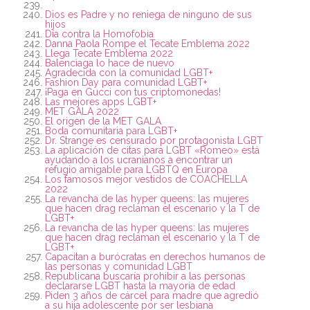
Dios es Padre y no reniega de ninguno de sus
hijos
Día contra la Homofobia
Danna Paola Rompe el Tecate Emblema 2022
Llega Tecate Emblema 2022
Balenciaga lo hace de nuevo
Agradecida con la comunidad LGBT+
Fashion Day para comunidad LGBT+
¡Paga en Gucci con tus criptomonedas!
Las mejores apps LGBT+
MET GALA 2022
El origen de la MET GALA
Boda comunitaria para LGBT+
Dr. Strange es censurado por protagonista LGBT
La aplicación de citas para LGBT «Romeo» está
ayudando a los ucranianos a encontrar un
refugio amigable para LGBTQ en Europa
Los famosos mejor vestidos de COACHELLA
2022
La revancha de las hyper queens: las mujeres
que hacen drag reclaman el escenario y la T de
LGBT+
La revancha de las hyper queens: las mujeres
que hacen drag reclaman el escenario y la T de
LGBT+
Capacitan a burócratas en derechos humanos de
las personas y comunidad LGBT
Republicana buscaría prohibir a las personas
declararse LGBT hasta la mayoría de edad
Piden 3 años de cárcel para madre que agredió
a su hija adolescente por ser lesbiana