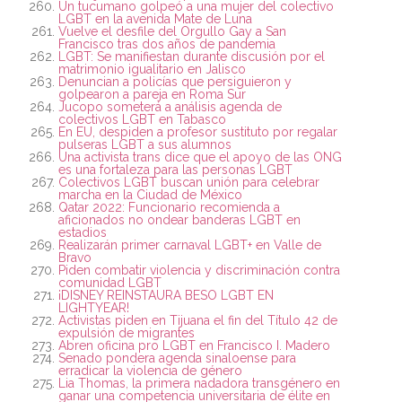
Un tucumano golpeó a una mujer del colectivo
LGBT en la avenida Mate de Luna
Vuelve el desfile del Orgullo Gay a San
Francisco tras dos años de pandemia
LGBT: Se manifiestan durante discusión por el
matrimonio igualitario en Jalisco
Denuncian a policías que persiguieron y
golpearon a pareja en Roma Sur
Jucopo someterá a análisis agenda de
colectivos LGBT en Tabasco
En EU, despiden a profesor sustituto por regalar
pulseras LGBT a sus alumnos
Una activista trans dice que el apoyo de las ONG
es una fortaleza para las personas LGBT
Colectivos LGBT buscan unión para celebrar
marcha en la Ciudad de México
Qatar 2022: Funcionario recomienda a
aficionados no ondear banderas LGBT en
estadios
Realizarán primer carnaval LGBT+ en Valle de
Bravo
Piden combatir violencia y discriminación contra
comunidad LGBT
¡DISNEY REINSTAURA BESO LGBT EN
LIGHTYEAR!
Activistas piden en Tijuana el fin del Título 42 de
expulsión de migrantes
Abren oficina pro LGBT en Francisco I. Madero
Senado pondera agenda sinaloense para
erradicar la violencia de género
Lia Thomas, la primera nadadora transgénero en
ganar una competencia universitaria de élite en