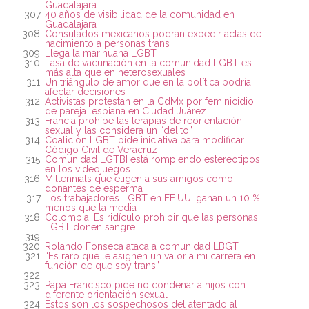
Guadalajara
40 años de visibilidad de la comunidad en
Guadalajara
Consulados mexicanos podrán expedir actas de
nacimiento a personas trans
Llega la marihuana LGBT
Tasa de vacunación en la comunidad LGBT es
más alta que en heterosexuales
Un triángulo de amor que en la política podría
afectar decisiones
Activistas protestan en la CdMx por feminicidio
de pareja lesbiana en Ciudad Juárez
Francia prohíbe las terapias de reorientación
sexual y las considera un “delito”
Coalición LGBT pide iniciativa para modificar
Código Civil de Veracruz
Comunidad LGTBI está rompiendo estereotipos
en los videojuegos
Millennials que eligen a sus amigos como
donantes de esperma
Los trabajadores LGBT en EE.UU. ganan un 10 %
menos que la media
Colombia: Es ridículo prohibir que las personas
LGBT donen sangre
Rolando Fonseca ataca a comunidad LBGT
“Es raro que le asignen un valor a mi carrera en
función de que soy trans”
Papa Francisco pide no condenar a hijos con
diferente orientación sexual
Estos son los sospechosos del atentado al