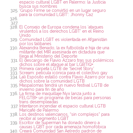
espacio cultural LGBT en Palermo: la Justicia
busca sus nombres
‘Grupo Firme se convirtió en un lugar seguro
para la comunidad LGBT’: Jhonny Caz
El Consejo de Europa condena los ‘ataques
virulentos a los derechos LGBT’ en el Reino
Unido
Comunidad LGBT es violentada en Afganistán
por los talibanes
Alexandra Benado, la ex futbolista e hija de una
militante del MIR asesinada en dictadura que
llega al Ministerio del Deporte
El descargo de Flavio Azzaro tras sus polémicos
dichos sobre el ataque al bar LGBTIQ+
Primera carpeta LGTB de ‘Secret Story’
Scream: película icónica para el colectivo gay
Lali Espósito estalló contra Flavio Azarro por sus
dichos sobre la comunidad LGTB
Maspalomas tendrá un nuevo festival LGTB de
invierno para fin de año
La firma de maquillaje Nyx lanza junto a
FELGTBI+ un programa de becas para personas
trans desempleadas
Intentaron incendiar el espacio cultural LGTB
Maricafé de Palermo
Los destinos valencianos, “sin complejos” para
recibir al segmento LGBT
Escritor de Superman ha donado dinero a
causas LGBT por cada amenaza homofóbica
Creará Comunidad San Aelredo padrón de