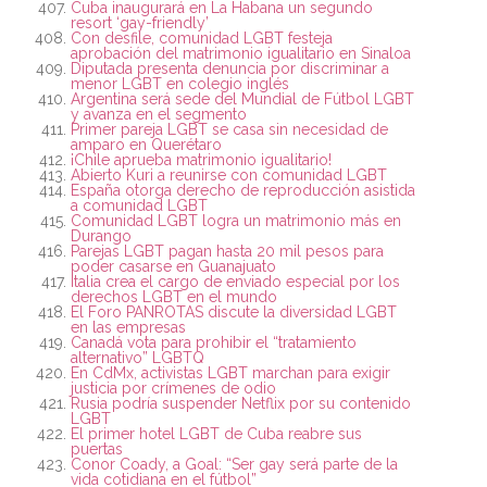
Cuba inaugurará en La Habana un segundo
resort ‘gay-friendly’
Con desfile, comunidad LGBT festeja
aprobación del matrimonio igualitario en Sinaloa
Diputada presenta denuncia por discriminar a
menor LGBT en colegio inglés
Argentina será sede del Mundial de Fútbol LGBT
y avanza en el segmento
Primer pareja LGBT se casa sin necesidad de
amparo en Querétaro
¡Chile aprueba matrimonio igualitario!
Abierto Kuri a reunirse con comunidad LGBT
España otorga derecho de reproducción asistida
a comunidad LGBT
Comunidad LGBT logra un matrimonio más en
Durango
Parejas LGBT pagan hasta 20 mil pesos para
poder casarse en Guanajuato
Italia crea el cargo de enviado especial por los
derechos LGBT en el mundo
El Foro PANROTAS discute la diversidad LGBT
en las empresas
Canadá vota para prohibir el “tratamiento
alternativo” LGBTQ
En CdMx, activistas LGBT marchan para exigir
justicia por crímenes de odio
Rusia podría suspender Netflix por su contenido
LGBT
El primer hotel LGBT de Cuba reabre sus
puertas
Conor Coady, a Goal: “Ser gay será parte de la
vida cotidiana en el fútbol”