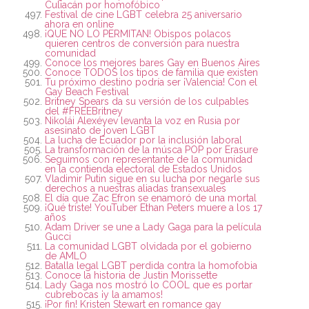
Culiacán por homofóbico
Festival de cine LGBT celebra 25 aniversario
ahora en online
¡QUE NO LO PERMITAN! Obispos polacos
quieren centros de conversión para nuestra
comunidad
Conoce los mejores bares Gay en Buenos Aires
Conoce TODOS los tipos de familia que existen
Tu próximo destino podría ser ¡Valencia! Con el
Gay Beach Festival
Britney Spears da su versión de los culpables
del #FREEBritney
Nikolái Alexéyev levanta la voz en Rusia por
asesinato de joven LGBT
La lucha de Ecuador por la inclusión laboral
La transformación de la músca POP por Erasure
Seguimos con representante de la comunidad
en la contienda electoral de Estados Unidos
Vladimir Putin sigue en su lucha por negarle sus
derechos a nuestras aliadas transexuales
El día que Zac Efron se enamoró de una mortal
¡Qué triste! YouTuber Ethan Peters muere a los 17
años
Adam Driver se une a Lady Gaga para la película
Gucci
La comunidad LGBT olvidada por el gobierno
de AMLO
Batalla legal LGBT perdida contra la homofobia
Conoce la historia de Justin Morissette
Lady Gaga nos mostró lo COOL que es portar
cubrebocas ¡y la amamos!
¡Por fin! Kristen Stewart en romance gay