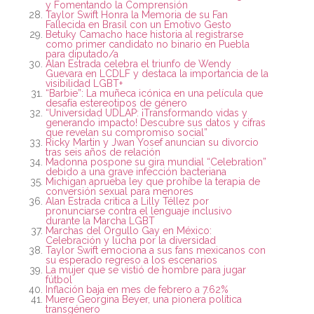
y Fomentando la Comprensión
Taylor Swift Honra la Memoria de su Fan
Fallecida en Brasil con un Emotivo Gesto
Betuky Camacho hace historia al registrarse
como primer candidato no binario en Puebla
para diputado/a
Alan Estrada celebra el triunfo de Wendy
Guevara en LCDLF y destaca la importancia de la
visibilidad LGBT+
“Barbie”: La muñeca icónica en una película que
desafía estereotipos de género
“Universidad UDLAP: ¡Transformando vidas y
generando impacto! Descubre sus datos y cifras
que revelan su compromiso social”
Ricky Martin y Jwan Yosef anuncian su divorcio
tras seis años de relación
Madonna pospone su gira mundial “Celebration”
debido a una grave infección bacteriana
Michigan aprueba ley que prohíbe la terapia de
conversión sexual para menores
Alan Estrada critica a Lilly Téllez por
pronunciarse contra el lenguaje inclusivo
durante la Marcha LGBT
Marchas del Orgullo Gay en México:
Celebración y lucha por la diversidad
Taylor Swift emociona a sus fans mexicanos con
su esperado regreso a los escenarios
La mujer que se vistió de hombre para jugar
fútbol
Inflación baja en mes de febrero a 7.62%
Muere Georgina Beyer, una pionera política
transgénero