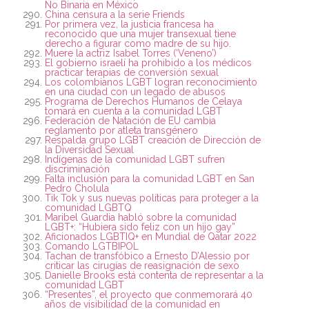
No Binaria en México
China censura a la serie Friends
Por primera vez, la justicia francesa ha
reconocido que una mujer transexual tiene
derecho a figurar como madre de su hijo.
Muere la actriz Isabel Torres (‘Veneno’)
El gobierno israelí ha prohibido a los médicos
practicar terapias de conversión sexual
Los colombianos LGBT logran reconocimiento
en una ciudad con un legado de abusos
Programa de Derechos Humanos de Celaya
tomará en cuenta a la comunidad LGBT
Federación de Natación de EU cambia
reglamento por atleta transgénero
Respalda grupo LGBT creación de Dirección de
la Diversidad Sexual
Indígenas de la comunidad LGBT sufren
discriminación
Falta inclusión para la comunidad LGBT en San
Pedro Cholula
Tik Tok y sus nuevas políticas para proteger a la
comunidad LGBTQ
Maribel Guardia habló sobre la comunidad
LGBT+: “Hubiera sido feliz con un hijo gay”
Aficionados LGBTIQ+ en Mundial de Qatar 2022
Comando LGTBIPOL
Tachan de transfóbico a Ernesto D’Alessio por
criticar las cirugías de reasignación de sexo
Danielle Brooks está contenta de representar a la
comunidad LGBT
“Presentes”, el proyecto que conmemorará 40
años de visibilidad de la comunidad en