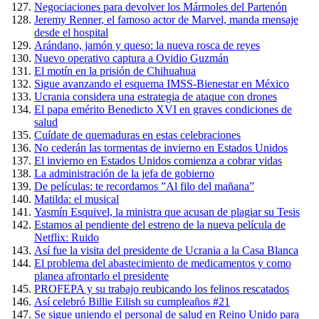
Negociaciones para devolver los Mármoles del Partenón
Jeremy Renner, el famoso actor de Marvel, manda mensaje
desde el hospital
Arándano, jamón y queso: la nueva rosca de reyes
Nuevo operativo captura a Ovidio Guzmán
El motín en la prisión de Chihuahua
Sigue avanzando el esquema IMSS-Bienestar en México
Ucrania considera una estrategia de ataque con drones
El papa emérito Benedicto XVI en graves condiciones de
salud
Cuídate de quemaduras en estas celebraciones
No cederán las tormentas de invierno en Estados Unidos
El invierno en Estados Unidos comienza a cobrar vidas
La administración de la jefa de gobierno
De películas: te recordamos ”Al filo del mañana”
Matilda: el musical
Yasmín Esquivel, la ministra que acusan de plagiar su Tesis
Estamos al pendiente del estreno de la nueva película de
Netflix: Ruido
Así fue la visita del presidente de Ucrania a la Casa Blanca
El problema del abastecimiento de medicamentos y como
planea afrontarlo el presidente
PROFEPA y su trabajo reubicando los felinos rescatados
Así celebró Billie Eilish su cumpleaños #21
Se sigue uniendo el personal de salud en Reino Unido para