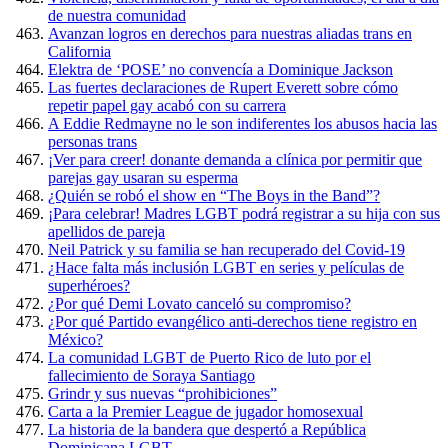
de nuestra comunidad
Avanzan logros en derechos para nuestras aliadas trans en
California
Elektra de ‘POSE’ no convencía a Dominique Jackson
Las fuertes declaraciones de Rupert Everett sobre cómo
repetir papel gay acabó con su carrera
A Eddie Redmayne no le son indiferentes los abusos hacia las
personas trans
¡Ver para creer! donante demanda a clínica por permitir que
parejas gay usaran su esperma
¿Quién se robó el show en “The Boys in the Band”?
¡Para celebrar! Madres LGBT podrá registrar a su hija con sus
apellidos de pareja
Neil Patrick y su familia se han recuperado del Covid-19
¿Hace falta más inclusión LGBT en series y películas de
superhéroes?
¿Por qué Demi Lovato canceló su compromiso?
¿Por qué Partido evangélico anti-derechos tiene registro en
México?
La comunidad LGBT de Puerto Rico de luto por el
fallecimiento de Soraya Santiago
Grindr y sus nuevas “prohibiciones”
Carta a la Premier League de jugador homosexual
La historia de la bandera que despertó a República
Dominicana LGBT