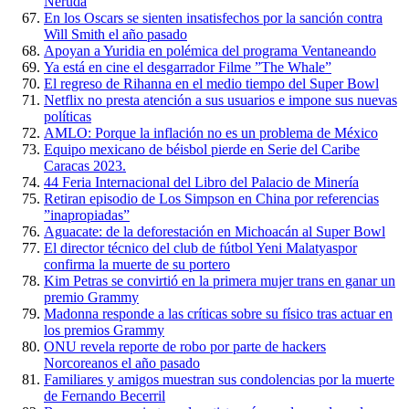
Neruda
En los Oscars se sienten insatisfechos por la sanción contra
Will Smith el año pasado
Apoyan a Yuridia en polémica del programa Ventaneando
Ya está en cine el desgarrador Filme ”The Whale”
El regreso de Rihanna en el medio tiempo del Super Bowl
Netflix no presta atención a sus usuarios e impone sus nuevas
políticas
AMLO: Porque la inflación no es un problema de México
Equipo mexicano de béisbol pierde en Serie del Caribe
Caracas 2023.
44 Feria Internacional del Libro del Palacio de Minería
Retiran episodio de Los Simpson en China por referencias
”inapropiadas”
Aguacate: de la deforestación en Michoacán al Super Bowl
El director técnico del club de fútbol Yeni Malatyaspor
confirma la muerte de su portero
Kim Petras se convirtió en la primera mujer trans en ganar un
premio Grammy
Madonna responde a las críticas sobre su físico tras actuar en
los premios Grammy
ONU revela reporte de robo por parte de hackers
Norcoreanos el año pasado
Familiares y amigos muestran sus condolencias por la muerte
de Fernando Becerril