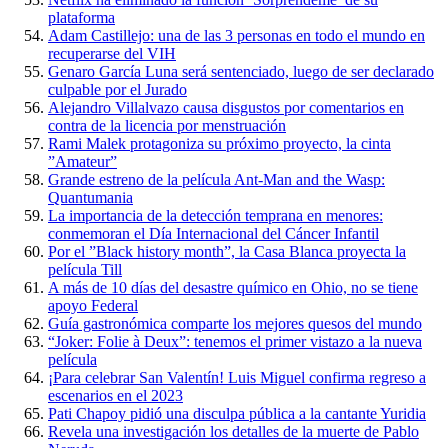
plataforma
Adam Castillejo: una de las 3 personas en todo el mundo en
recuperarse del VIH
Genaro García Luna será sentenciado, luego de ser declarado
culpable por el Jurado
Alejandro Villalvazo causa disgustos por comentarios en
contra de la licencia por menstruación
Rami Malek protagoniza su próximo proyecto, la cinta
”Amateur”
Grande estreno de la película Ant-Man and the Wasp:
Quantumania
La importancia de la detección temprana en menores:
conmemoran el Día Internacional del Cáncer Infantil
Por el ”Black history month”, la Casa Blanca proyecta la
película Till
A más de 10 días del desastre químico en Ohio, no se tiene
apoyo Federal
Guía gastronómica comparte los mejores quesos del mundo
“Joker: Folie à Deux”: tenemos el primer vistazo a la nueva
película
¡Para celebrar San Valentín! Luis Miguel confirma regreso a
escenarios en el 2023
Pati Chapoy pidió una disculpa pública a la cantante Yuridia
Revela una investigación los detalles de la muerte de Pablo