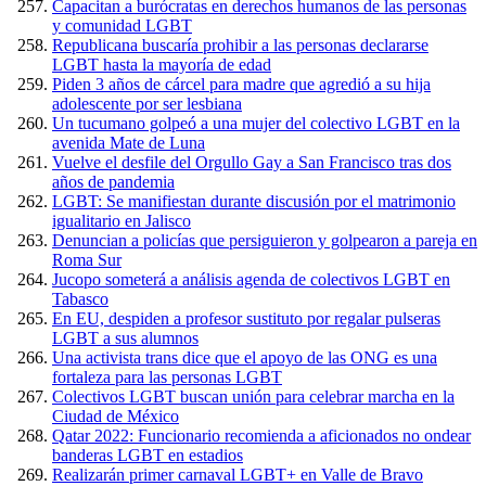
Capacitan a burócratas en derechos humanos de las personas
y comunidad LGBT
Republicana buscaría prohibir a las personas declararse
LGBT hasta la mayoría de edad
Piden 3 años de cárcel para madre que agredió a su hija
adolescente por ser lesbiana
Un tucumano golpeó a una mujer del colectivo LGBT en la
avenida Mate de Luna
Vuelve el desfile del Orgullo Gay a San Francisco tras dos
años de pandemia
LGBT: Se manifiestan durante discusión por el matrimonio
igualitario en Jalisco
Denuncian a policías que persiguieron y golpearon a pareja en
Roma Sur
Jucopo someterá a análisis agenda de colectivos LGBT en
Tabasco
En EU, despiden a profesor sustituto por regalar pulseras
LGBT a sus alumnos
Una activista trans dice que el apoyo de las ONG es una
fortaleza para las personas LGBT
Colectivos LGBT buscan unión para celebrar marcha en la
Ciudad de México
Qatar 2022: Funcionario recomienda a aficionados no ondear
banderas LGBT en estadios
Realizarán primer carnaval LGBT+ en Valle de Bravo