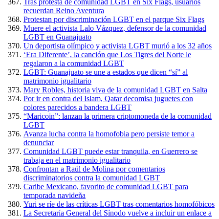
Tras protesta de comunidad LGBT en Six Flags, usuarios
recuerdan Reino Aventura
Protestan por discriminación LGBT en el parque Six Flags
Muere el activista Lalo Vázquez, defensor de la comunidad
LGBT en Guanajuato
Un deportista olímpico y activista LGBT murió a los 32 años
‘Era Diferente’, la canción que Los Tigres del Norte le
regalaron a la comunidad LGBT
LGBT: Guanajuato se une a estados que dicen “sí” al
matrimonio igualitario
Mary Robles, historia viva de la comunidad LGBT en Salta
Por ir en contra del Islam, Qatar decomisa juguetes con
colores parecidos a bandera LGBT
“Maricoin”: lanzan la primera criptomoneda de la comunidad
LGBT
Avanza lucha contra la homofobia pero persiste temor a
denunciar
Comunidad LGBT puede estar tranquila, en Guerrero se
trabaja en el matrimonio igualitario
Confrontan a Raúl de Molina por comentarios
discriminatorios contra la comunidad LGBT
Caribe Mexicano, favorito de comunidad LGBT para
temporada navideña
Yuri se ríe de las críticas LGBT tras comentarios homofóbicos
La Secretaría General del Sínodo vuelve a incluir un enlace a