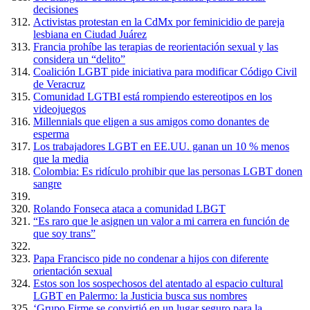
decisiones
Activistas protestan en la CdMx por feminicidio de pareja
lesbiana en Ciudad Juárez
Francia prohíbe las terapias de reorientación sexual y las
considera un “delito”
Coalición LGBT pide iniciativa para modificar Código Civil
de Veracruz
Comunidad LGTBI está rompiendo estereotipos en los
videojuegos
Millennials que eligen a sus amigos como donantes de
esperma
Los trabajadores LGBT en EE.UU. ganan un 10 % menos
que la media
Colombia: Es ridículo prohibir que las personas LGBT donen
sangre
Rolando Fonseca ataca a comunidad LBGT
“Es raro que le asignen un valor a mi carrera en función de
que soy trans”
Papa Francisco pide no condenar a hijos con diferente
orientación sexual
Estos son los sospechosos del atentado al espacio cultural
LGBT en Palermo: la Justicia busca sus nombres
‘Grupo Firme se convirtió en un lugar seguro para la