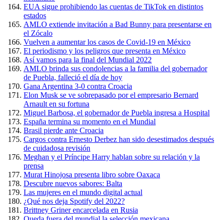
EUA sigue prohibiendo las cuentas de TikTok en distintos
estados
AMLO extiende invitación a Bad Bunny para presentarse en
el Zócalo
Vuelven a aumentar los casos de Covid-19 en México
El periodismo y los peligros que presenta en México
Así vamos para la final del Mundial 2022
AMLO brinda sus condolencias a la familia del gobernador
de Puebla, falleció el día de hoy
Gana Argentina 3-0 contra Croacia
Elon Musk se ve sobrepasado por el empresario Bernard
Arnault en su fortuna
Miguel Barbosa, el gobernador de Puebla ingresa a Hospital
España termina su momento en el Mundial
Brasil pierde ante Croacia
Cargos contra Ernesto Derbez han sido desestimados después
de cuidadosa revisión
Meghan y el Príncipe Harry hablan sobre su relación y la
prensa
Murat Hinojosa presenta libro sobre Oaxaca
Descubre nuevos sabores: Balta
Las mujeres en el mundo digital actual
¿Qué nos deja Spotify del 2022?
Brittney Griner encarcelada en Rusia
Queda fuera del mundial la selección mexicana