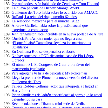
Por qué todos están hablando de Zendaya y Tom Holland
La nueva película de Disney: Strange World
Guillermo del Toro habla sobre lo ocurrido con AMACC
RuPaul, La reina del drag cumplió 62 años
La selección mexicana para el mundial 2022
Andrew Garfield habla sobre la presión social que
experimenta como actor
Jennifer Aniston luce increíble en la nueva portada de Allure
#JusticiaParaAri otra mujer que no llega a casa
¡El que faltaba! Tamaulipas legaliza los matrimonios
igualitarios
En Quintana Roo se despenaliza el aborto
No hay pruebas: la FGR dictamina caso de Pío López
Obrador
El número 31: El Congreso de Guerrero a favor del
matrimonio igualitario
Para agregar a tu lista de películas: My Policeman
Llega la premier de Pinocho la nueva versión del director
Guillermo del Toro
Fallece Robbie Coltrane, actor que interpreta a Hagrid en
Harry Potter
Piden familiares de ladrón ‘’sacrificar’’ al perro que lo atacó
defendiendo su casa
Recomendaciones: Dhamer, mini serie de Netlix
Cuando mostrar tu cabello es un crimen, pero asesinar a una