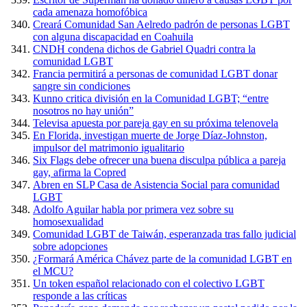
cada amenaza homofóbica
Creará Comunidad San Aelredo padrón de personas LGBT
con alguna discapacidad en Coahuila
CNDH condena dichos de Gabriel Quadri contra la
comunidad LGBT
Francia permitirá a personas de comunidad LGBT donar
sangre sin condiciones
Kunno critica división en la Comunidad LGBT; “entre
nosotros no hay unión”
Televisa apuesta por pareja gay en su próxima telenovela
En Florida, investigan muerte de Jorge Díaz-Johnston,
impulsor del matrimonio igualitario
Six Flags debe ofrecer una buena disculpa pública a pareja
gay, afirma la Copred
Abren en SLP Casa de Asistencia Social para comunidad
LGBT
Adolfo Aguilar habla por primera vez sobre su
homosexualidad
Comunidad LGBT de Taiwán, esperanzada tras fallo judicial
sobre adopciones
¿Formará América Chávez parte de la comunidad LGBT en
el MCU?
Un token español relacionado con el colectivo LGBT
responde a las críticas