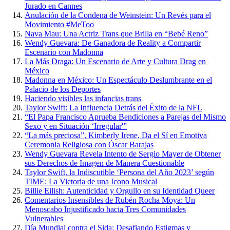
Jurado en Cannes
Anulación de la Condena de Weinstein: Un Revés para el
Movimiento #MeToo
Nava Mau: Una Actriz Trans que Brilla en “Bebé Reno”
Wendy Guevara: De Ganadora de Reality a Compartir
Escenario con Madonna
La Más Draga: Un Escenario de Arte y Cultura Drag en
México
Madonna en México: Un Espectáculo Deslumbrante en el
Palacio de los Deportes
Haciendo visibles las infancias trans
Taylor Swift: La Influencia Detrás del Éxito de la NFL
“El Papa Francisco Aprueba Bendiciones a Parejas del Mismo
Sexo y en Situación ‘Irregular'”
“La más preciosa”, Kimberly Irene, Da el Sí en Emotiva
Ceremonia Religiosa con Óscar Barajas
Wendy Guevara Revela Intento de Sergio Mayer de Obtener
sus Derechos de Imagen de Manera Cuestionable
Taylor Swift, la Indiscutible ‘Persona del Año 2023’ según
TIME: La Victoria de una Icono Musical
Billie Eilish: Autenticidad y Orgullo en su Identidad Queer
Comentarios Insensibles de Rubén Rocha Moya: Un
Menoscabo Injustificado hacia Tres Comunidades
Vulnerables
Día Mundial contra el Sida: Desafiando Estigmas y