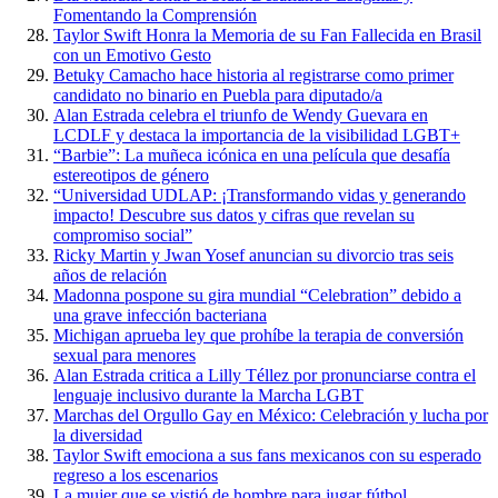
Fomentando la Comprensión
Taylor Swift Honra la Memoria de su Fan Fallecida en Brasil
con un Emotivo Gesto
Betuky Camacho hace historia al registrarse como primer
candidato no binario en Puebla para diputado/a
Alan Estrada celebra el triunfo de Wendy Guevara en
LCDLF y destaca la importancia de la visibilidad LGBT+
“Barbie”: La muñeca icónica en una película que desafía
estereotipos de género
“Universidad UDLAP: ¡Transformando vidas y generando
impacto! Descubre sus datos y cifras que revelan su
compromiso social”
Ricky Martin y Jwan Yosef anuncian su divorcio tras seis
años de relación
Madonna pospone su gira mundial “Celebration” debido a
una grave infección bacteriana
Michigan aprueba ley que prohíbe la terapia de conversión
sexual para menores
Alan Estrada critica a Lilly Téllez por pronunciarse contra el
lenguaje inclusivo durante la Marcha LGBT
Marchas del Orgullo Gay en México: Celebración y lucha por
la diversidad
Taylor Swift emociona a sus fans mexicanos con su esperado
regreso a los escenarios
La mujer que se vistió de hombre para jugar fútbol