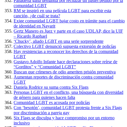
Panadería gana demanda por rechazar un pastel pedido por la
comunidad LGBT
RM se inspiró en una película LGBT para escribir esta
canción, ¿de cuál se trata?
Exige comunidad LGBT bajar costo en trámite para el cambio
de identidad en Nayarit
Gertz Manero es Juez y parte en el caso UDLAP, dice la UIF
– Ricardo Raphael
‘Chucky’, aliado LGBT en una serie sorprendente
Colectivo LGBT denunció supuesta extorsión de policías
Hay resistencias a reconocer los derechos de la comunidad
LGBT
Gustavo Adolfo Infante hace declaraciones sobre reírse de
“Gorditos” y “Comunidad LGBT”
Buscan que crímenes de odio ameriten prisión preventiva
Aumentan reportes de discriminación contra comunidad
LGBT
Daniela Rodrice su suma contra Six Flags
Personas LGBT en el conflicto, una búsqueda con diversidad
de género para quienes hacen falta
Comunidad LGBT es acosada por policías
Con ‘besotón’, comunidad LGBT protesta frente a Six Flags
por discriminación a pareja gay
Six Flags se disculpa y hace compromiso por un entorno
inclusivo