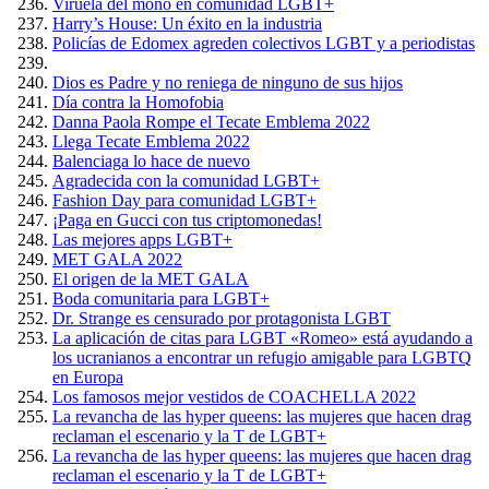
Viruela del mono en comunidad LGBT+
Harry’s House: Un éxito en la industria
Policías de Edomex agreden colectivos LGBT y a periodistas
Dios es Padre y no reniega de ninguno de sus hijos
Día contra la Homofobia
Danna Paola Rompe el Tecate Emblema 2022
Llega Tecate Emblema 2022
Balenciaga lo hace de nuevo
Agradecida con la comunidad LGBT+
Fashion Day para comunidad LGBT+
¡Paga en Gucci con tus criptomonedas!
Las mejores apps LGBT+
MET GALA 2022
El origen de la MET GALA
Boda comunitaria para LGBT+
Dr. Strange es censurado por protagonista LGBT
La aplicación de citas para LGBT «Romeo» está ayudando a
los ucranianos a encontrar un refugio amigable para LGBTQ
en Europa
Los famosos mejor vestidos de COACHELLA 2022
La revancha de las hyper queens: las mujeres que hacen drag
reclaman el escenario y la T de LGBT+
La revancha de las hyper queens: las mujeres que hacen drag
reclaman el escenario y la T de LGBT+