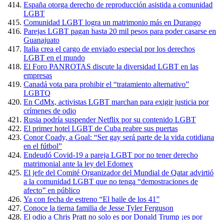
España otorga derecho de reproducción asistida a comunidad
LGBT
Comunidad LGBT logra un matrimonio más en Durango
Parejas LGBT pagan hasta 20 mil pesos para poder casarse en
Guanajuato
Italia crea el cargo de enviado especial por los derechos
LGBT en el mundo
El Foro PANROTAS discute la diversidad LGBT en las
empresas
Canadá vota para prohibir el “tratamiento alternativo”
LGBTQ
En CdMx, activistas LGBT marchan para exigir justicia por
crímenes de odio
Rusia podría suspender Netflix por su contenido LGBT
El primer hotel LGBT de Cuba reabre sus puertas
Conor Coady, a Goal: “Ser gay será parte de la vida cotidiana
en el fútbol”
Endeudó Covid-19 a pareja LGBT por no tener derecho
matrimonial ante la ley del Edomex
El jefe del Comité Organizador del Mundial de Qatar advirtió
a la comunidad LGBT que no tenga “demostraciones de
afecto” en público
Ya con fecha de estreno “El baile de los 41”
Conoce la tierna familia de Jesse Tyler Ferguson
El odio a Chris Pratt no solo es por Donald Trump ¡es por