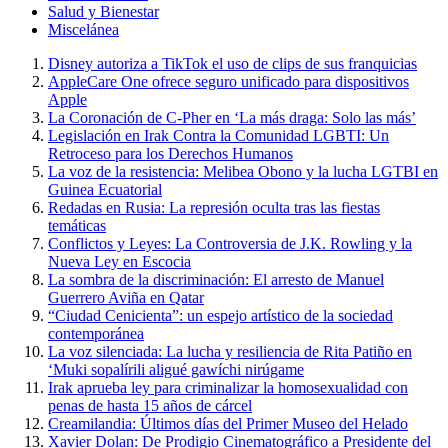
Salud y Bienestar
Miscelánea
Disney autoriza a TikTok el uso de clips de sus franquicias
AppleCare One ofrece seguro unificado para dispositivos
Apple
La Coronación de C-Pher en ‘La más draga: Solo las más’
Legislación en Irak Contra la Comunidad LGBTI: Un
Retroceso para los Derechos Humanos
La voz de la resistencia: Melibea Obono y la lucha LGTBI en
Guinea Ecuatorial
Redadas en Rusia: La represión oculta tras las fiestas
temáticas
Conflictos y Leyes: La Controversia de J.K. Rowling y la
Nueva Ley en Escocia
La sombra de la discriminación: El arresto de Manuel
Guerrero Aviña en Qatar
“Ciudad Cenicienta”: un espejo artístico de la sociedad
contemporánea
La voz silenciada: La lucha y resiliencia de Rita Patiño en
‘Muki sopalírili aligué gawíchi nirúgame
Irak aprueba ley para criminalizar la homosexualidad con
penas de hasta 15 años de cárcel
Creamilandia: Últimos días del Primer Museo del Helado
Xavier Dolan: De Prodigio Cinematográfico a Presidente del