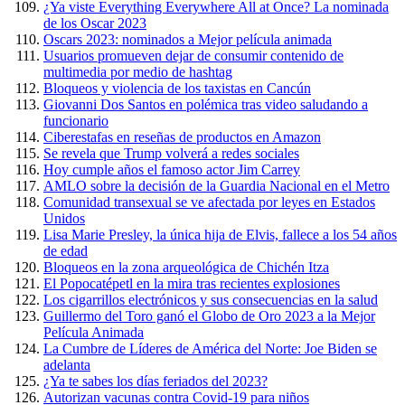
¿Ya viste Everything Everywhere All at Once? La nominada
de los Oscar 2023
Oscars 2023: nominados a Mejor película animada
Usuarios promueven dejar de consumir contenido de
multimedia por medio de hashtag
Bloqueos y violencia de los taxistas en Cancún
Giovanni Dos Santos en polémica tras video saludando a
funcionario
Ciberestafas en reseñas de productos en Amazon
Se revela que Trump volverá a redes sociales
Hoy cumple años el famoso actor Jim Carrey
AMLO sobre la decisión de la Guardia Nacional en el Metro
Comunidad transexual se ve afectada por leyes en Estados
Unidos
Lisa Marie Presley, la única hija de Elvis, fallece a los 54 años
de edad
Bloqueos en la zona arqueológica de Chichén Itza
El Popocatépetl en la mira tras recientes explosiones
Los cigarrillos electrónicos y sus consecuencias en la salud
Guillermo del Toro ganó el Globo de Oro 2023 a la Mejor
Película Animada
La Cumbre de Líderes de América del Norte: Joe Biden se
adelanta
¿Ya te sabes los días feriados del 2023?
Autorizan vacunas contra Covid-19 para niños