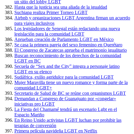
un sitio del lobby LGBT
Hasta que la justicia sea una aliada de la igualdad
Suchiapa realiza Primer Torneo LGBT
Airbnb y organizaciones LGBT Argentina firman un acuerdo
para viajes inclusivos
Los legisladores de Senegal están redactando una nueva
legislación para la comunidad LGBT
Aprueban creación de Parlamento LGBT en México
Se casa la primera pareja del sexo femenino en Querétaro
El Congreso de Zacatecas aprueba el matrimonio igualitario
Buscan reconocimiento de los derechos de la comunidad
LGBT en BC
Secuela de “Sex and the City” integra a personaje latino
LGBT en su elenco
Sudáfrica, exilio agridulce para la comunidad LGBT
Mujer Maravilla tiene un nuevo romance y forma parte de la
comunidad LGBT+
Secretario de Salud de BC se reúne con organismos LGBT
Demandan a Congreso de Guanajuato por «congelar»
iniciativas pro LGBT
La Fiesta del Chamamé tendrá un escenario Lgbt en el
Espacio Mariño
En Reino Unido activistas LGBT luchan por prohibir las
terapias de conversión
Primera película navideña LGBT en Netflix