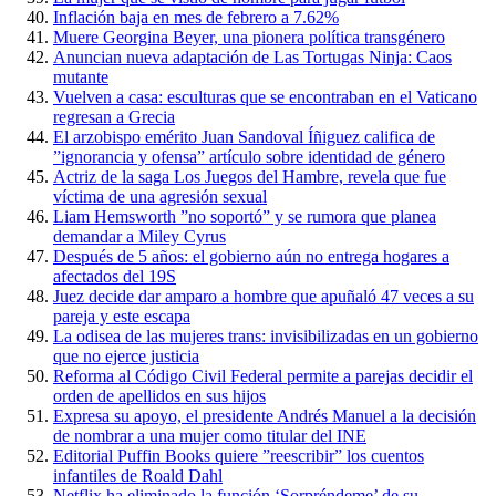
Inflación baja en mes de febrero a 7.62%
Muere Georgina Beyer, una pionera política transgénero
Anuncian nueva adaptación de Las Tortugas Ninja: Caos
mutante
Vuelven a casa: esculturas que se encontraban en el Vaticano
regresan a Grecia
El arzobispo emérito Juan Sandoval Íñiguez califica de
”ignorancia y ofensa” artículo sobre identidad de género
Actriz de la saga Los Juegos del Hambre, revela que fue
víctima de una agresión sexual
Liam Hemsworth ”no soportó” y se rumora que planea
demandar a Miley Cyrus
Después de 5 años: el gobierno aún no entrega hogares a
afectados del 19S
Juez decide dar amparo a hombre que apuñaló 47 veces a su
pareja y este escapa
La odisea de las mujeres trans: invisibilizadas en un gobierno
que no ejerce justicia
Reforma al Código Civil Federal permite a parejas decidir el
orden de apellidos en sus hijos
Expresa su apoyo, el presidente Andrés Manuel a la decisión
de nombrar a una mujer como titular del INE
Editorial Puffin Books quiere ”reescribir” los cuentos
infantiles de Roald Dahl
Netflix ha eliminado la función ‘Sorpréndeme’ de su