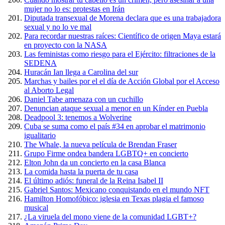
mujer no lo es: protestas en Irán
Diputada transexual de Morena declara que es una trabajadora
sexual y no lo ve mal
Para recordar nuestras raíces: Científico de origen Maya estará
en proyecto con la NASA
Las feministas como riesgo para el Ejército: filtraciones de la
SEDENA
Huracán Ian llega a Carolina del sur
Marchas y bailes por el el día de Acción Global por el Acceso
al Aborto Legal
Daniel Tabe amenaza con un cuchillo
Denuncian ataque sexual a menor en un Kínder en Puebla
Deadpool 3: tenemos a Wolverine
Cuba se suma como el país #34 en aprobar el matrimonio
igualitario
The Whale, la nueva película de Brendan Fraser
Grupo Firme ondea bandera LGBTQ+ en concierto
Elton John da un concierto en la casa Blanca
La comida hasta la puerta de tu casa
El último adiós: funeral de la Reina Isabel II
Gabriel Santos: Mexicano conquistando en el mundo NFT
Hamilton Homofóbico: iglesia en Texas plagia el famoso
musical
¿La viruela del mono viene de la comunidad LGBT+?