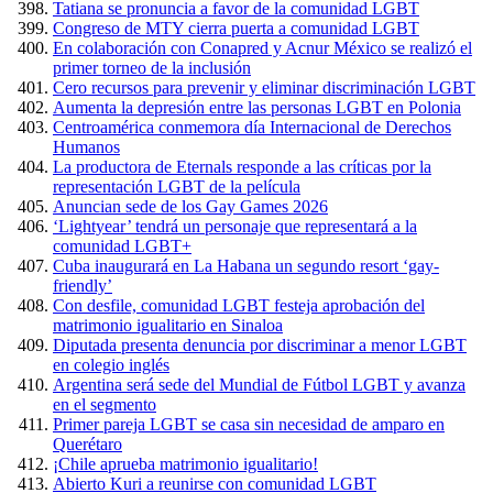
Tatiana se pronuncia a favor de la comunidad LGBT
Congreso de MTY cierra puerta a comunidad LGBT
En colaboración con Conapred y Acnur México se realizó el
primer torneo de la inclusión
Cero recursos para prevenir y eliminar discriminación LGBT
Aumenta la depresión entre las personas LGBT en Polonia
Centroamérica conmemora día Internacional de Derechos
Humanos
La productora de Eternals responde a las críticas por la
representación LGBT de la película
Anuncian sede de los Gay Games 2026
‘Lightyear’ tendrá un personaje que representará a la
comunidad LGBT+
Cuba inaugurará en La Habana un segundo resort ‘gay-
friendly’
Con desfile, comunidad LGBT festeja aprobación del
matrimonio igualitario en Sinaloa
Diputada presenta denuncia por discriminar a menor LGBT
en colegio inglés
Argentina será sede del Mundial de Fútbol LGBT y avanza
en el segmento
Primer pareja LGBT se casa sin necesidad de amparo en
Querétaro
¡Chile aprueba matrimonio igualitario!
Abierto Kuri a reunirse con comunidad LGBT