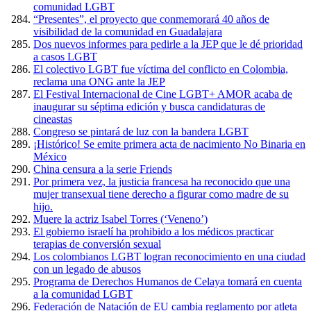
comunidad LGBT
“Presentes”, el proyecto que conmemorará 40 años de
visibilidad de la comunidad en Guadalajara
Dos nuevos informes para pedirle a la JEP que le dé prioridad
a casos LGBT
El colectivo LGBT fue víctima del conflicto en Colombia,
reclama una ONG ante la JEP
El Festival Internacional de Cine LGBT+ AMOR acaba de
inaugurar su séptima edición y busca candidaturas de
cineastas
Congreso se pintará de luz con la bandera LGBT
¡Histórico! Se emite primera acta de nacimiento No Binaria en
México
China censura a la serie Friends
Por primera vez, la justicia francesa ha reconocido que una
mujer transexual tiene derecho a figurar como madre de su
hijo.
Muere la actriz Isabel Torres (‘Veneno’)
El gobierno israelí ha prohibido a los médicos practicar
terapias de conversión sexual
Los colombianos LGBT logran reconocimiento en una ciudad
con un legado de abusos
Programa de Derechos Humanos de Celaya tomará en cuenta
a la comunidad LGBT
Federación de Natación de EU cambia reglamento por atleta