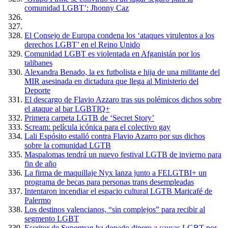
comunidad LGBT’: Jhonny Caz
El Consejo de Europa condena los ‘ataques virulentos a los
derechos LGBT’ en el Reino Unido
Comunidad LGBT es violentada en Afganistán por los
talibanes
Alexandra Benado, la ex futbolista e hija de una militante del
MIR asesinada en dictadura que llega al Ministerio del
Deporte
El descargo de Flavio Azzaro tras sus polémicos dichos sobre
el ataque al bar LGBTIQ+
Primera carpeta LGTB de ‘Secret Story’
Scream: película icónica para el colectivo gay
Lali Espósito estalló contra Flavio Azarro por sus dichos
sobre la comunidad LGTB
Maspalomas tendrá un nuevo festival LGTB de invierno para
fin de año
La firma de maquillaje Nyx lanza junto a FELGTBI+ un
programa de becas para personas trans desempleadas
Intentaron incendiar el espacio cultural LGTB Maricafé de
Palermo
Los destinos valencianos, “sin complejos” para recibir al
segmento LGBT
Escritor de Superman ha donado dinero a causas LGBT por