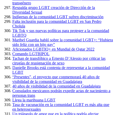
transgénero
Respalda grupo LGBT creación de Dirección de la
Diversidad Sexual
Indígenas de la comunidad LGBT sufren discriminación
Falta inclusión para la comunidad LGBT en San Pedro
Cholula
Tik Tok y sus nuevas políticas para proteger a la comunidad
LGBTQ
Maribel Guardia habló sobre la comunidad LGBT+: “Hubiera
sido feliz con un hijo gay”
Aficionados LGBTIQ+ en Mundial de Qatar 2022
Comando LGTBIPOL
Tachan de transfóbico a Ernesto D’Alessio por criticar las
cirugías de reasignación de sexo
Danielle Brooks está contenta de representar a la comunidad
LGBT
“Presentes”, el proyecto que conmemorará 40 años de
visibilidad de la comunidad en Guadalajara
40 años de visibilidad de la comunidad en Guadalajara
Consulados mexicanos podrán expedir actas de nacimiento a
personas trans
Llega la marihuana LGBT
Tasa de vacunación en la comunidad LGBT es más alta que
en heterosexuales
Un triángulo de amor que en la política podría afectar