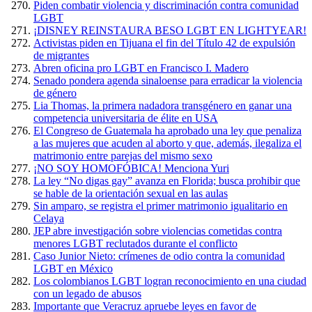
Piden combatir violencia y discriminación contra comunidad
LGBT
¡DISNEY REINSTAURA BESO LGBT EN LIGHTYEAR!
Activistas piden en Tijuana el fin del Título 42 de expulsión
de migrantes
Abren oficina pro LGBT en Francisco I. Madero
Senado pondera agenda sinaloense para erradicar la violencia
de género
Lia Thomas, la primera nadadora transgénero en ganar una
competencia universitaria de élite en USA
El Congreso de Guatemala ha aprobado una ley que penaliza
a las mujeres que acuden al aborto y que, además, ilegaliza el
matrimonio entre parejas del mismo sexo
¡NO SOY HOMOFÓBICA! Menciona Yuri
La ley “No digas gay” avanza en Florida; busca prohibir que
se hable de la orientación sexual en las aulas
Sin amparo, se registra el primer matrimonio igualitario en
Celaya
JEP abre investigación sobre violencias cometidas contra
menores LGBT reclutados durante el conflicto
Caso Junior Nieto: crímenes de odio contra la comunidad
LGBT en México
Los colombianos LGBT logran reconocimiento en una ciudad
con un legado de abusos
Importante que Veracruz apruebe leyes en favor de