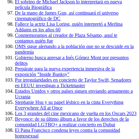
El sobrino de Michael Jackson lo interpretará en nueva
película Biográfica
De la mano de James Gun, así continuará el universo
cinematográfico de DC
Fallece la actriz Lisa Loring, quién interpretó a Merlina
Addams en los años 60
Conmemoramos al creador de Plaza Sésamo, aquí te
contamos quién fue
OMS sigue alertando a la población que no se descuide en la
pandemia
Gobierno busca apresar a Inés Gómez Mont por presuntos
delitos
Prepárate para la nueva experiencia inmersiva de la
exposición ”Inside Banksy”
Por irregularidades en concierto de Taylor Swift, Senadores
en EEUU investigan a Ticketmaster
Estados Unidos y otros países siguen enviando armamento a
Ucrania
Stephanie Hsu y su papel lésbico en la cinta Everything
Everywhere All at Once
Los 3 grandes del cine mexicano de vuelta en los Oscars 2023
Beyonce: de su último álbum a favor de los derechos de la
comunidad LGTBQ+ a realizar concierto en Dubai
El Papa Francisco condena leyes contra la comunidad
homosexual