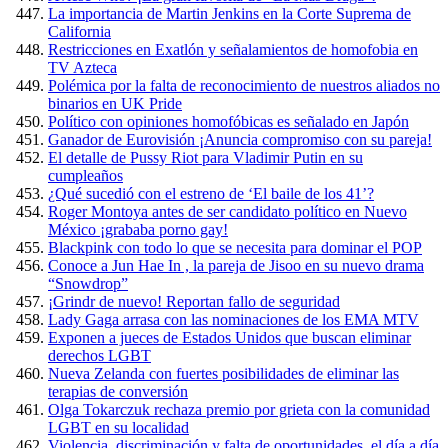
La importancia de Martin Jenkins en la Corte Suprema de
California
Restricciones en Exatlón y señalamientos de homofobia en
TV Azteca
Polémica por la falta de reconocimiento de nuestros aliados no
binarios en UK Pride
Político con opiniones homofóbicas es señalado en Japón
Ganador de Eurovisión ¡Anuncia compromiso con su pareja!
El detalle de Pussy Riot para Vladimir Putin en su
cumpleaños
¿Qué sucedió con el estreno de ‘El baile de los 41’?
Roger Montoya antes de ser candidato político en Nuevo
México ¡grababa porno gay!
Blackpink con todo lo que se necesita para dominar el POP
Conoce a Jun Hae In , la pareja de Jisoo en su nuevo drama
“Snowdrop”
¡Grindr de nuevo! Reportan fallo de seguridad
Lady Gaga arrasa con las nominaciones de los EMA MTV
Exponen a jueces de Estados Unidos que buscan eliminar
derechos LGBT
Nueva Zelanda con fuertes posibilidades de eliminar las
terapias de conversión
Olga Tokarczuk rechaza premio por grieta con la comunidad
LGBT en su localidad
Violencia, discriminación y falta de oportunidades, el día a día