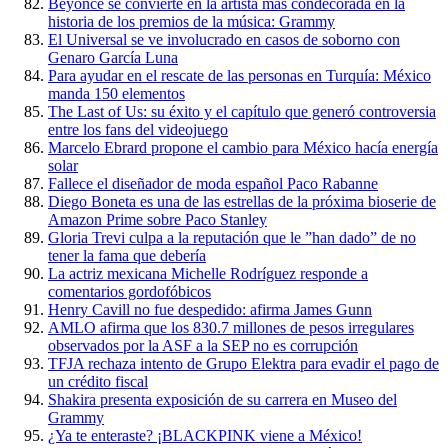
Beyonce se convierte en la artista más condecorada en la
historia de los premios de la música: Grammy
El Universal se ve involucrado en casos de soborno con
Genaro García Luna
Para ayudar en el rescate de las personas en Turquía: México
manda 150 elementos
The Last of Us: su éxito y el capítulo que generó controversia
entre los fans del videojuego
Marcelo Ebrard propone el cambio para México hacía energía
solar
Fallece el diseñador de moda español Paco Rabanne
Diego Boneta es una de las estrellas de la próxima bioserie de
Amazon Prime sobre Paco Stanley
Gloria Trevi culpa a la reputación que le ”han dado” de no
tener la fama que debería
La actriz mexicana Michelle Rodríguez responde a
comentarios gordofóbicos
Henry Cavill no fue despedido: afirma James Gunn
AMLO afirma que los 830.7 millones de pesos irregulares
observados por la ASF a la SEP no es corrupción
TFJA rechaza intento de Grupo Elektra para evadir el pago de
un crédito fiscal
Shakira presenta exposición de su carrera en Museo del
Grammy
¿Ya te enteraste? ¡BLACKPINK viene a México!