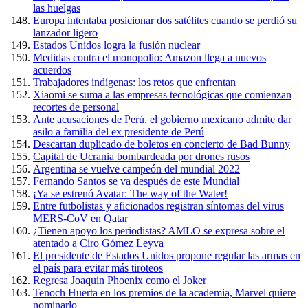
las huelgas
Europa intentaba posicionar dos satélites cuando se perdió su
lanzador ligero
Estados Unidos logra la fusión nuclear
Medidas contra el monopolio: Amazon llega a nuevos
acuerdos
Trabajadores indígenas: los retos que enfrentan
Xiaomi se suma a las empresas tecnológicas que comienzan
recortes de personal
Ante acusaciones de Perú, el gobierno mexicano admite dar
asilo a familia del ex presidente de Perú
Descartan duplicado de boletos en concierto de Bad Bunny
Capital de Ucrania bombardeada por drones rusos
Argentina se vuelve campeón del mundial 2022
Fernando Santos se va después de este Mundial
¡Ya se estrenó Avatar: The way of the Water!
Entre futbolistas y aficionados registran síntomas del virus
MERS-CoV en Qatar
¿Tienen apoyo los periodistas? AMLO se expresa sobre el
atentado a Ciro Gómez Leyva
El presidente de Estados Unidos propone regular las armas en
el país para evitar más tiroteos
Regresa Joaquin Phoenix como el Joker
Tenoch Huerta en los premios de la academia, Marvel quiere
nominarlo