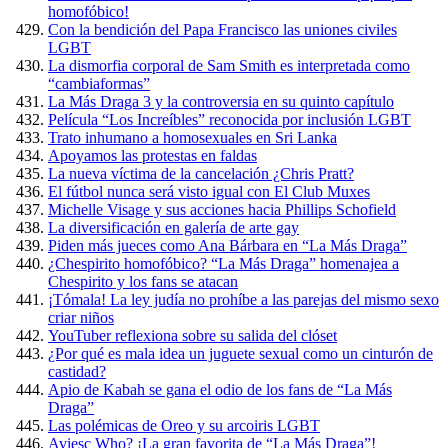
homofóbico!
Con la bendición del Papa Francisco las uniones civiles
LGBT
La dismorfia corporal de Sam Smith es interpretada como
“cambiaformas”
La Más Draga 3 y la controversia en su quinto capítulo
Película “Los Increíbles” reconocida por inclusión LGBT
Trato inhumano a homosexuales en Sri Lanka
Apoyamos las protestas en faldas
La nueva víctima de la cancelación ¿Chris Pratt?
El fútbol nunca será visto igual con El Club Muxes
Michelle Visage y sus acciones hacia Phillips Schofield
La diversificación en galería de arte gay
Piden más jueces como Ana Bárbara en “La Más Draga”
¿Chespirito homofóbico? “La Más Draga” homenajea a
Chespirito y los fans se atacan
¡Tómala! La ley judía no prohíbe a las parejas del mismo sexo
criar niños
YouTuber reflexiona sobre su salida del clóset
¿Por qué es mala idea un juguete sexual como un cinturón de
castidad?
Apio de Kabah se gana el odio de los fans de “La Más
Draga”
Las polémicas de Oreo y su arcoiris LGBT
Aviesc Who? ¡La gran favorita de “La Más Draga”!