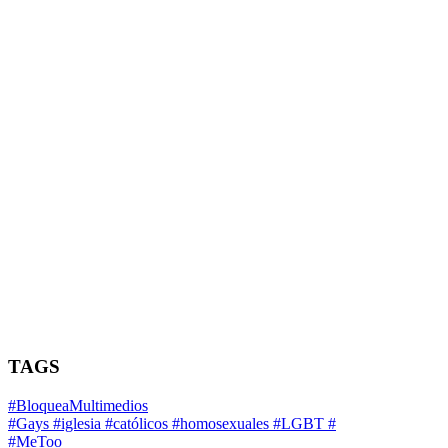
TAGS
#BloqueaMultimedios
#Gays #iglesia #católicos #homosexuales #LGBT #
#MeToo