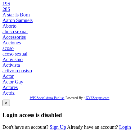
19S
28S
A star Is Born
Aaron Samuels
Aborto
abuso sexual
Accessories
Acciones
acoso
acoso sexual
Activismo
Activista
activo o pasivo
Actor
Actor Gay
Actores
Actriz
WP2Social Auto Publish
Powered By :
XYZScripts.com
×
Login access is disabled
Don't have an account?
Sign Up
Already have an account?
Login