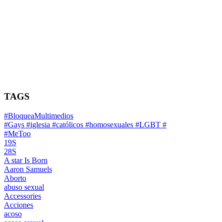
TAGS
#BloqueaMultimedios
#Gays #iglesia #católicos #homosexuales #LGBT #
#MeToo
19S
28S
A star Is Born
Aaron Samuels
Aborto
abuso sexual
Accessories
Acciones
acoso