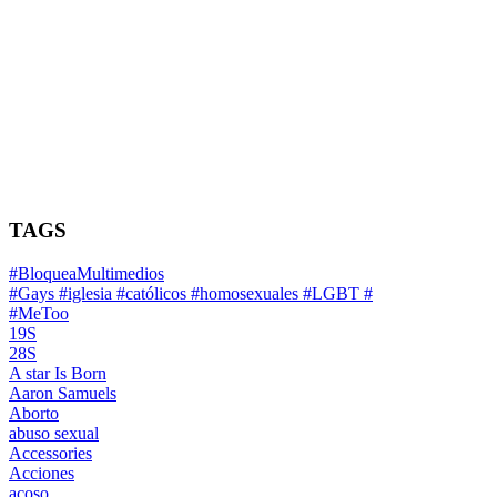
TAGS
#BloqueaMultimedios
#Gays #iglesia #católicos #homosexuales #LGBT #
#MeToo
19S
28S
A star Is Born
Aaron Samuels
Aborto
abuso sexual
Accessories
Acciones
acoso