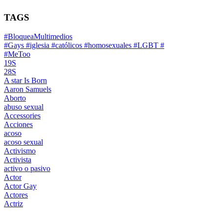
TAGS
#BloqueaMultimedios
#Gays #iglesia #católicos #homosexuales #LGBT #
#MeToo
19S
28S
A star Is Born
Aaron Samuels
Aborto
abuso sexual
Accessories
Acciones
acoso
acoso sexual
Activismo
Activista
activo o pasivo
Actor
Actor Gay
Actores
Actriz