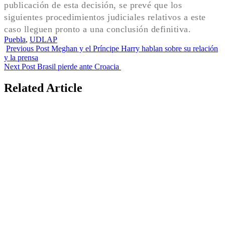
publicación de esta decisión, se prevé que los
siguientes procedimientos judiciales relativos a este
caso lleguen pronto a una conclusión definitiva.
Tags:
Puebla
,
UDLAP
Previous Post
Meghan y el Príncipe Harry hablan sobre su relación
y la prensa
Next Post
Brasil pierde ante Croacia
Related Article