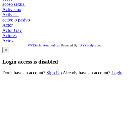
acoso sexual
Activismo
Activista
activo o pasivo
Actor
Actor Gay
Actores
Actriz
WP2Social Auto Publish
Powered By :
XYZScripts.com
×
Login access is disabled
Don't have an account?
Sign Up
Already have an account?
Login