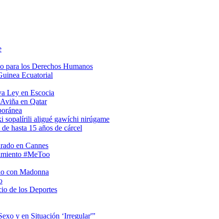
e
so para los Derechos Humanos
Guinea Ecuatorial
va Ley en Escocia
 Aviña en Qatar
poránea
i sopalírili aligué gawíchi nirúgame
 de hasta 15 años de cárcel
urado en Cannes
vimiento #MeToo
rio con Madonna
o
io de los Deportes
xo y en Situación ‘Irregular'”