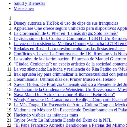
Salud y Bienestar
Miscelánea
Disney autoriza a TikTok el uso de clips de sus franquicias
AppleCare One ofrece seguro unificado para dispositivos Appl
La Coronación de C-Pher en ‘La más draga: Solo las más’
Legislación en Irak Contra la Comunidad LGBTI: Un Retroce
La voz de la resistencia: Melibea Obono y la lucha LGTBI en 
Redadas en Rusia: La represión oculta tras las fiestas temáticas
Conflictos y Leyes: La Controversia de J.K. Rowling y la Nue
La sombra de la discriminación: El arresto de Manuel Guerrero
“Ciudad Cenicienta”: un espejo artístico de la sociedad contem
La voz silenciada: La lucha y resiliencia de Rita Patiño en ‘Muk
Irak aprueba ley para criminalizar la homosexualidad con penas
Creamilandia: Últimos días del Primer Museo del Helado
Xavier Dolan: De Prodigio Cinematográfico a Presidente del J
Anulación de la Condena de Weinstein: Un Revés para el Mo
Nava Mau: Una Actriz Trans que Brilla en “Bebé Reno”
Wendy Guevara: De Ganadora de Reality a Compartir Escena
La Más Draga: Un Escenario de Arte y Cultura Drag en Méxic
Madonna en México: Un Espectáculo Deslumbrante en el Palac
Haciendo visibles las infancias trans
Taylor Swift: La Influencia Detrás del Éxito de la NFL
“El Papa Francisco Aprueba Bendiciones a Parejas del Mismo Se