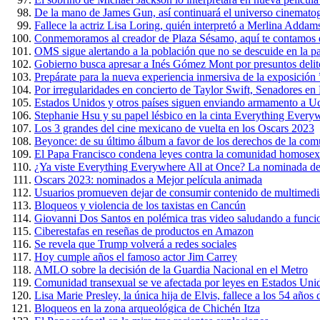
De la mano de James Gun, así continuará el universo cinemato
Fallece la actriz Lisa Loring, quién interpretó a Merlina Addam
Conmemoramos al creador de Plaza Sésamo, aquí te contamos 
OMS sigue alertando a la población que no se descuide en la 
Gobierno busca apresar a Inés Gómez Mont por presuntos delit
Prepárate para la nueva experiencia inmersiva de la exposición
Por irregularidades en concierto de Taylor Swift, Senadores e
Estados Unidos y otros países siguen enviando armamento a U
Stephanie Hsu y su papel lésbico en la cinta Everything Every
Los 3 grandes del cine mexicano de vuelta en los Oscars 2023
Beyonce: de su último álbum a favor de los derechos de la c
El Papa Francisco condena leyes contra la comunidad homosex
¿Ya viste Everything Everywhere All at Once? La nominada de
Oscars 2023: nominados a Mejor película animada
Usuarios promueven dejar de consumir contenido de multimedi
Bloqueos y violencia de los taxistas en Cancún
Giovanni Dos Santos en polémica tras video saludando a funci
Ciberestafas en reseñas de productos en Amazon
Se revela que Trump volverá a redes sociales
Hoy cumple años el famoso actor Jim Carrey
AMLO sobre la decisión de la Guardia Nacional en el Metro
Comunidad transexual se ve afectada por leyes en Estados Uni
Lisa Marie Presley, la única hija de Elvis, fallece a los 54 años
Bloqueos en la zona arqueológica de Chichén Itza