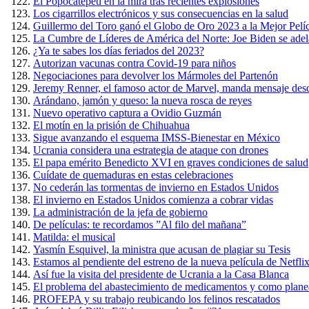
El Popocatépetl en la mira tras recientes explosiones
Los cigarrillos electrónicos y sus consecuencias en la salud
Guillermo del Toro ganó el Globo de Oro 2023 a la Mejor Pel
La Cumbre de Líderes de América del Norte: Joe Biden se adel
¿Ya te sabes los días feriados del 2023?
Autorizan vacunas contra Covid-19 para niños
Negociaciones para devolver los Mármoles del Partenón
Jeremy Renner, el famoso actor de Marvel, manda mensaje desd
Arándano, jamón y queso: la nueva rosca de reyes
Nuevo operativo captura a Ovidio Guzmán
El motín en la prisión de Chihuahua
Sigue avanzando el esquema IMSS-Bienestar en México
Ucrania considera una estrategia de ataque con drones
El papa emérito Benedicto XVI en graves condiciones de salud
Cuídate de quemaduras en estas celebraciones
No cederán las tormentas de invierno en Estados Unidos
El invierno en Estados Unidos comienza a cobrar vidas
La administración de la jefa de gobierno
De películas: te recordamos ”Al filo del mañana”
Matilda: el musical
Yasmín Esquivel, la ministra que acusan de plagiar su Tesis
Estamos al pendiente del estreno de la nueva película de Netfli
Así fue la visita del presidente de Ucrania a la Casa Blanca
El problema del abastecimiento de medicamentos y como planea 
PROFEPA y su trabajo reubicando los felinos rescatados