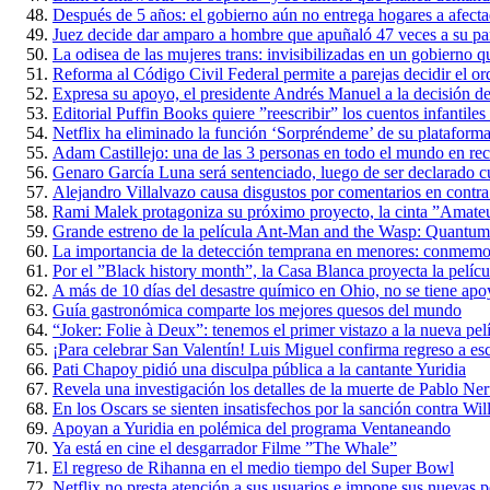
Después de 5 años: el gobierno aún no entrega hogares a afect
Juez decide dar amparo a hombre que apuñaló 47 veces a su par
La odisea de las mujeres trans: invisibilizadas en un gobierno qu
Reforma al Código Civil Federal permite a parejas decidir el ord
Expresa su apoyo, el presidente Andrés Manuel a la decisión d
Editorial Puffin Books quiere ”reescribir” los cuentos infantile
Netflix ha eliminado la función ‘Sorpréndeme’ de su plataform
Adam Castillejo: una de las 3 personas en todo el mundo en re
Genaro García Luna será sentenciado, luego de ser declarado cu
Alejandro Villalvazo causa disgustos por comentarios en contra
Rami Malek protagoniza su próximo proyecto, la cinta ”Amate
Grande estreno de la película Ant-Man and the Wasp: Quantum
La importancia de la detección temprana en menores: conmemora
Por el ”Black history month”, la Casa Blanca proyecta la películ
A más de 10 días del desastre químico en Ohio, no se tiene apo
Guía gastronómica comparte los mejores quesos del mundo
“Joker: Folie à Deux”: tenemos el primer vistazo a la nueva pel
¡Para celebrar San Valentín! Luis Miguel confirma regreso a es
Pati Chapoy pidió una disculpa pública a la cantante Yuridia
Revela una investigación los detalles de la muerte de Pablo Ne
En los Oscars se sienten insatisfechos por la sanción contra Wi
Apoyan a Yuridia en polémica del programa Ventaneando
Ya está en cine el desgarrador Filme ”The Whale”
El regreso de Rihanna en el medio tiempo del Super Bowl
Netflix no presta atención a sus usuarios e impone sus nuevas po