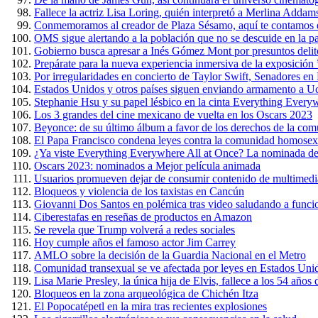
Fallece la actriz Lisa Loring, quién interpretó a Merlina Addam
Conmemoramos al creador de Plaza Sésamo, aquí te contamos 
OMS sigue alertando a la población que no se descuide en la 
Gobierno busca apresar a Inés Gómez Mont por presuntos delit
Prepárate para la nueva experiencia inmersiva de la exposición
Por irregularidades en concierto de Taylor Swift, Senadores e
Estados Unidos y otros países siguen enviando armamento a U
Stephanie Hsu y su papel lésbico en la cinta Everything Every
Los 3 grandes del cine mexicano de vuelta en los Oscars 2023
Beyonce: de su último álbum a favor de los derechos de la c
El Papa Francisco condena leyes contra la comunidad homosex
¿Ya viste Everything Everywhere All at Once? La nominada de
Oscars 2023: nominados a Mejor película animada
Usuarios promueven dejar de consumir contenido de multimedi
Bloqueos y violencia de los taxistas en Cancún
Giovanni Dos Santos en polémica tras video saludando a funci
Ciberestafas en reseñas de productos en Amazon
Se revela que Trump volverá a redes sociales
Hoy cumple años el famoso actor Jim Carrey
AMLO sobre la decisión de la Guardia Nacional en el Metro
Comunidad transexual se ve afectada por leyes en Estados Uni
Lisa Marie Presley, la única hija de Elvis, fallece a los 54 años
Bloqueos en la zona arqueológica de Chichén Itza
El Popocatépetl en la mira tras recientes explosiones