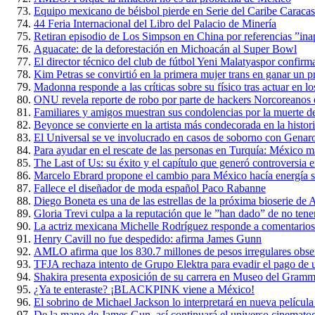
Equipo mexicano de béisbol pierde en Serie del Caribe Caraca
44 Feria Internacional del Libro del Palacio de Minería
Retiran episodio de Los Simpson en China por referencias ”ina
Aguacate: de la deforestación en Michoacán al Super Bowl
El director técnico del club de fútbol Yeni Malatyaspor confirm
Kim Petras se convirtió en la primera mujer trans en ganar u
Madonna responde a las críticas sobre su físico tras actuar en
ONU revela reporte de robo por parte de hackers Norcoreanos 
Familiares y amigos muestran sus condolencias por la muerte d
Beyonce se convierte en la artista más condecorada en la histo
El Universal se ve involucrado en casos de soborno con Genar
Para ayudar en el rescate de las personas en Turquía: México 
The Last of Us: su éxito y el capítulo que generó controversia e
Marcelo Ebrard propone el cambio para México hacía energía s
Fallece el diseñador de moda español Paco Rabanne
Diego Boneta es una de las estrellas de la próxima bioserie d
Gloria Trevi culpa a la reputación que le ”han dado” de no tene
La actriz mexicana Michelle Rodríguez responde a comentario
Henry Cavill no fue despedido: afirma James Gunn
AMLO afirma que los 830.7 millones de pesos irregulares obse
TFJA rechaza intento de Grupo Elektra para evadir el pago de un
Shakira presenta exposición de su carrera en Museo del Gram
¿Ya te enteraste? ¡BLACKPINK viene a México!
El sobrino de Michael Jackson lo interpretará en nueva película
De la mano de James Gun, así continuará el universo cinemato