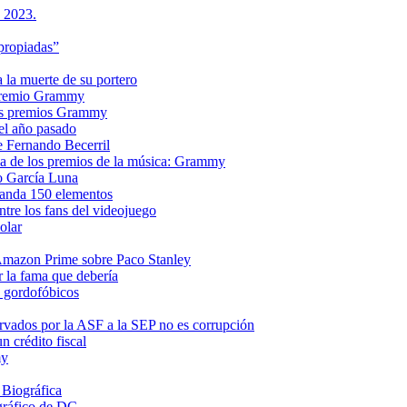
s 2023.
propiadas”
a la muerte de su portero
n premio Grammy
 los premios Grammy
el año pasado
e Fernando Becerril
ria de los premios de la música: Grammy
o García Luna
manda 150 elementos
ntre los fans del videojuego
olar
e Amazon Prime sobre Paco Stanley
r la fama que debería
s gordofóbicos
rvados por la ASF a la SEP no es corrupción
 crédito fiscal
my
 Biográfica
gráfico de DC