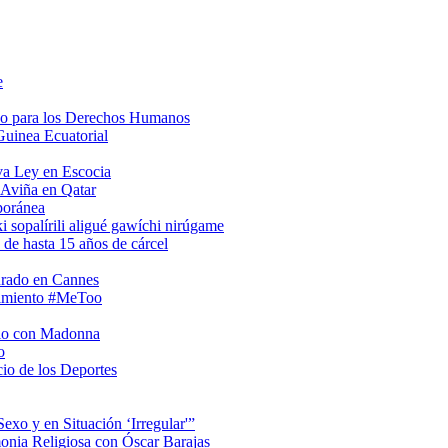
e
so para los Derechos Humanos
Guinea Ecuatorial
va Ley en Escocia
 Aviña en Qatar
poránea
i sopalírili aligué gawíchi nirúgame
 de hasta 15 años de cárcel
urado en Cannes
vimiento #MeToo
rio con Madonna
o
io de los Deportes
xo y en Situación ‘Irregular'”
onia Religiosa con Óscar Barajas