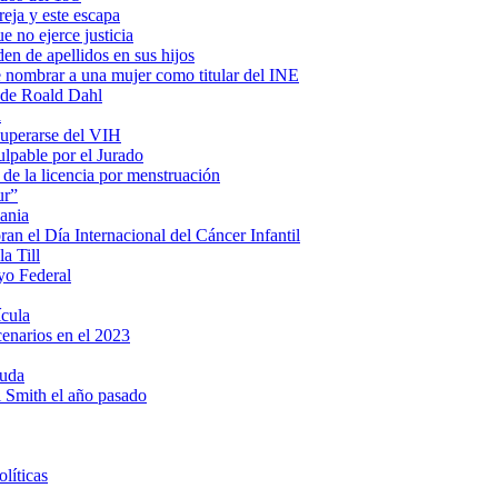
eja y este escapa
e no ejerce justicia
en de apellidos en sus hijos
e nombrar a una mujer como titular del INE
s de Roald Dahl
a
cuperarse del VIH
lpable por el Jurado
 de la licencia por menstruación
ur”
ania
n el Día Internacional del Cáncer Infantil
a Till
yo Federal
ícula
cenarios en el 2023
ruda
ll Smith el año pasado
líticas