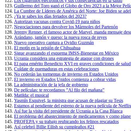
Los cigarrillos electrónicos y sus consecuencias en la salud
Guillermo del Toro ganó el Globo de Oro 2023 a la Mejor Pel
La Cumbre de Líderes de América del Norte: Joe Biden se adel
¿Ya te sabes los días feriados del 2023?
Autorizan vacunas contra Covid-19 para niños
Negociaciones para devolver los Mármoles del Partenón
Jeremy Renner, el famoso actor de Marvel, manda mensaje desd
Arándano, jamón y queso: la nueva rosca de reyes
Nuevo operativo captura a Ovidio Guzmán
El motín en la prisión de Chihuahua
Sigue avanzando el esquema IMSS-Bienestar en México
Ucrania considera una estrategia de ataque con drones
El papa emérito Benedicto XVI en graves condiciones de salud
Cuídate de quemaduras en estas celebraciones
No cederán las tormentas de invierno en Estados Unidos
El invierno en Estados Unidos comienza a cobrar vidas
La administración de la jefa de gobierno
De películas: te recordamos ”Al filo del mañana”
Matilda: el musical
Yasmín Esquivel, la ministra que acusan de plagiar su Tesis
Estamos al pendiente del estreno de la nueva película de Netfli
Así fue la visita del presidente de Ucrania a la Casa Blanca
El problema del abastecimiento de medicamentos y como planea 
PROFEPA y su trabajo reubicando los felinos rescatados
Así celebró Billie Eilish su cumpleaños #21