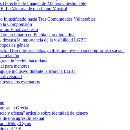
us Derechos de Imagen de Manera Cuestionable
ME: La Victoria de una Icono Musical
Injustificado hacia Tres Comunidades Vulnerables
do la Comprensión
con un Emotivo Gesto
dato no binario en Puebla para diputado/a
 destaca la importancia de la visibilidad LGBT+
otipos de género
o! Descubre sus datos y cifras que revelan su compromiso social”
de relación
rave infección bacteriana
ual para menores
 lenguaje inclusivo durante la Marcha LGBT
a diversidad
greso a los escenarios
nte
egresan a Grecia
cia y ofensa” artículo sobre identidad de género
a de una agresión sexual
ar a Miley Cyrus
ados del 19S