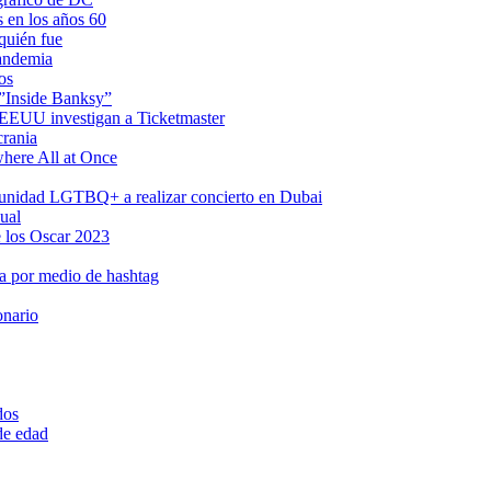
s en los años 60
quién fue
pandemia
os
 ”Inside Banksy”
n EEUU investigan a Ticketmaster
crania
where All at Once
omunidad LGTBQ+ a realizar concierto en Dubai
ual
 los Oscar 2023
a por medio de hashtag
onario
dos
 de edad