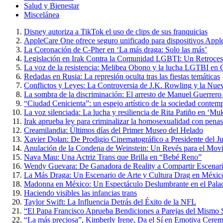
Salud y Bienestar
Miscelánea
Disney autoriza a TikTok el uso de clips de sus franquicias
AppleCare One ofrece seguro unificado para dispositivos Appl
La Coronación de C-Pher en ‘La más draga: Solo las más’
Legislación en Irak Contra la Comunidad LGBTI: Un Retroce
La voz de la resistencia: Melibea Obono y la lucha LGTBI en 
Redadas en Rusia: La represión oculta tras las fiestas temáticas
Conflictos y Leyes: La Controversia de J.K. Rowling y la Nue
La sombra de la discriminación: El arresto de Manuel Guerrero
“Ciudad Cenicienta”: un espejo artístico de la sociedad contem
La voz silenciada: La lucha y resiliencia de Rita Patiño en ‘Muk
Irak aprueba ley para criminalizar la homosexualidad con penas
Creamilandia: Últimos días del Primer Museo del Helado
Xavier Dolan: De Prodigio Cinematográfico a Presidente del J
Anulación de la Condena de Weinstein: Un Revés para el Mo
Nava Mau: Una Actriz Trans que Brilla en “Bebé Reno”
Wendy Guevara: De Ganadora de Reality a Compartir Escena
La Más Draga: Un Escenario de Arte y Cultura Drag en Méxic
Madonna en México: Un Espectáculo Deslumbrante en el Palac
Haciendo visibles las infancias trans
Taylor Swift: La Influencia Detrás del Éxito de la NFL
“El Papa Francisco Aprueba Bendiciones a Parejas del Mismo Se
“La más preciosa”, Kimberly Irene, Da el Sí en Emotiva Cerem