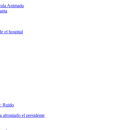
ícula Animada
anta
e el hospital
x: Ruido
afrontarlo el presidente