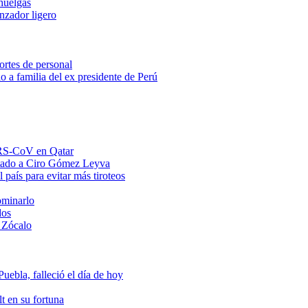
huelgas
anzador ligero
ortes de personal
o a familia del ex presidente de Perú
MERS-CoV en Qatar
ntado a Ciro Gómez Leyva
 país para evitar más tiroteos
ominarlo
dos
 Zócalo
ebla, falleció el día de hoy
t en su fortuna