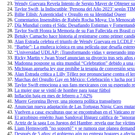
Wendy Guevara Revela Intento de Sergio Mayer de Obtener s
Taylor Swift, la Indiscutible ‘Persona del Año 2023’ según TI
Billie Eilish: Autenticidad y Orgullo en su Identidad Queer
Comentarios Insensibles de Rubén Rocha Moya: Un Menoscabo 
Día Mundial contra el Sida: Desafiando Estigmas y Fomentan
Taylor Swift Honra la Memoria de su Fan Fallecida en Brasil 
Betuky Camacho hace historia al registrarse como primer candi
Alan Estrada celebra el triunfo de Wendy Guevara en LCDLF y
“Barbie”: La muñeca icónica en una película que desafía estere
“Universidad UDLAP: ¡Transformando vidas y generando impact
Ricky Martin y Jwan Yosef anuncian su divorcio tras seis años 
Madonna pospone su gira mundial “Celebration” debido a una g
Michigan aprueba ley que prohíbe la terapia de conversión sex
Alan Estrada critica a Lilly Téllez por pronunciarse contra el
Marchas del Orgullo Gay en México: Celebración y lucha por l
Taylor Swift emociona a sus fans mexicanos con su esperado re
La mujer que se vistió de hombre para jugar fútbol
Inflación baja en mes de febrero a 7.62%
Muere Georgina Beyer, una pionera política transgénero
Anuncian nueva adaptación de Las Tortugas Ninja: Caos muta
Vuelven a casa: esculturas que se encontraban en el Vaticano r
El arzobispo emérito Juan Sandoval Íñiguez califica de ”ignoran
Actriz de la saga Los Juegos del Hambre, revela que fue víctim
Liam Hemsworth ”no soportó” y se rumora que planea demand
Después de 5 años: el gobierno aún no entrega hogares a afect