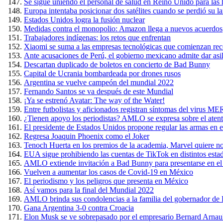
Se sigue uniendo el personal de salud en Reino Unido para las 
Europa intentaba posicionar dos satélites cuando se perdió su l
Estados Unidos logra la fusión nuclear
Medidas contra el monopolio: Amazon llega a nuevos acuerdos
Trabajadores indígenas: los retos que enfrentan
Xiaomi se suma a las empresas tecnológicas que comienzan rec
Ante acusaciones de Perú, el gobierno mexicano admite dar asil
Descartan duplicado de boletos en concierto de Bad Bunny
Capital de Ucrania bombardeada por drones rusos
Argentina se vuelve campeón del mundial 2022
Fernando Santos se va después de este Mundial
¡Ya se estrenó Avatar: The way of the Water!
Entre futbolistas y aficionados registran síntomas del virus 
¿Tienen apoyo los periodistas? AMLO se expresa sobre el ate
El presidente de Estados Unidos propone regular las armas en el
Regresa Joaquin Phoenix como el Joker
Tenoch Huerta en los premios de la academia, Marvel quiere n
EUA sigue prohibiendo las cuentas de TikTok en distintos esta
AMLO extiende invitación a Bad Bunny para presentarse en el
Vuelven a aumentar los casos de Covid-19 en México
El periodismo y los peligros que presenta en México
Así vamos para la final del Mundial 2022
AMLO brinda sus condolencias a la familia del gobernador de Pu
Gana Argentina 3-0 contra Croacia
Elon Musk se ve sobrepasado por el empresario Bernard Arnaul