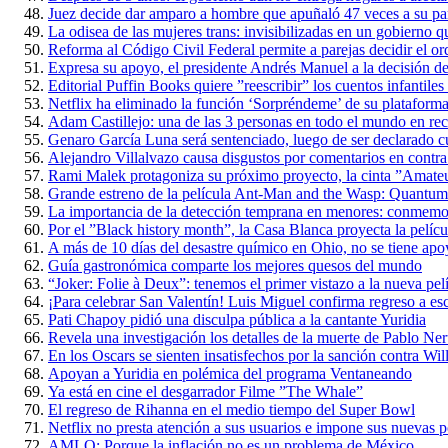
Juez decide dar amparo a hombre que apuñaló 47 veces a su par
La odisea de las mujeres trans: invisibilizadas en un gobierno qu
Reforma al Código Civil Federal permite a parejas decidir el ord
Expresa su apoyo, el presidente Andrés Manuel a la decisión d
Editorial Puffin Books quiere ”reescribir” los cuentos infantile
Netflix ha eliminado la función ‘Sorpréndeme’ de su plataform
Adam Castillejo: una de las 3 personas en todo el mundo en re
Genaro García Luna será sentenciado, luego de ser declarado cu
Alejandro Villalvazo causa disgustos por comentarios en contra
Rami Malek protagoniza su próximo proyecto, la cinta ”Amate
Grande estreno de la película Ant-Man and the Wasp: Quantum
La importancia de la detección temprana en menores: conmemora
Por el ”Black history month”, la Casa Blanca proyecta la películ
A más de 10 días del desastre químico en Ohio, no se tiene apo
Guía gastronómica comparte los mejores quesos del mundo
“Joker: Folie à Deux”: tenemos el primer vistazo a la nueva pel
¡Para celebrar San Valentín! Luis Miguel confirma regreso a es
Pati Chapoy pidió una disculpa pública a la cantante Yuridia
Revela una investigación los detalles de la muerte de Pablo Ne
En los Oscars se sienten insatisfechos por la sanción contra Wi
Apoyan a Yuridia en polémica del programa Ventaneando
Ya está en cine el desgarrador Filme ”The Whale”
El regreso de Rihanna en el medio tiempo del Super Bowl
Netflix no presta atención a sus usuarios e impone sus nuevas po
AMLO: Porque la inflación no es un problema de México