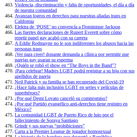
Violencia, discriminación y falta de oportunidades, el día a día
de nuestra comunidad
Avanzan logros en derechos para nuestras aliadas trans en
California
Elektra de ‘POSE’ no convencía a Dominique Jackson
Las fuertes declaraciones de Rupert Everett sobre cómo
repetir papel gay acabó con su carrera
A Eddie Redmayne no le son indiferentes los abusos hacia las
personas trans
¡Ver para creer! donante demanda a clínica por permitir que
parejas gay usaran su esperma
¿Quién se robó el show en “The Boys in the Band”?
¡Para celebrar! Madres LGBT podrá registrar a su hija con sus
apellidos de pareja
Neil Patrick y su familia se han recuperado del Covid-19
¿Hace falta más inclusión LGBT en series y películas de
superhéroes?
¿Por qué Demi Lovato canceló su compromiso?
¿Por qué Partido evangélico anti-derechos tiene registro en
México?
La comunidad LGBT de Puerto Rico de luto por el
fallecimiento de Soraya Santiago
Grindr y sus nuevas “prohibiciones”
Carta a la Premier League de jugador homosexual
La historia de la bandera que despertó a República