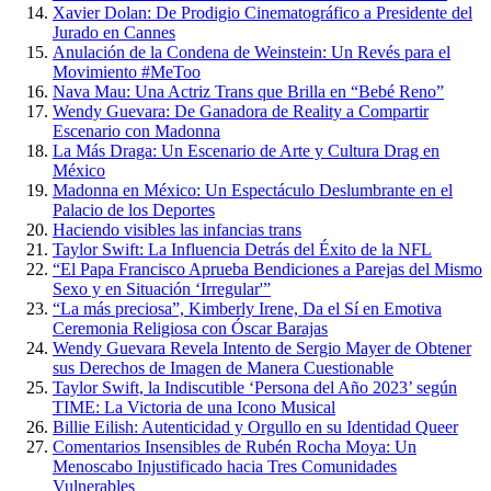
Xavier Dolan: De Prodigio Cinematográfico a Presidente del
Jurado en Cannes
Anulación de la Condena de Weinstein: Un Revés para el
Movimiento #MeToo
Nava Mau: Una Actriz Trans que Brilla en “Bebé Reno”
Wendy Guevara: De Ganadora de Reality a Compartir
Escenario con Madonna
La Más Draga: Un Escenario de Arte y Cultura Drag en
México
Madonna en México: Un Espectáculo Deslumbrante en el
Palacio de los Deportes
Haciendo visibles las infancias trans
Taylor Swift: La Influencia Detrás del Éxito de la NFL
“El Papa Francisco Aprueba Bendiciones a Parejas del Mismo
Sexo y en Situación ‘Irregular'”
“La más preciosa”, Kimberly Irene, Da el Sí en Emotiva
Ceremonia Religiosa con Óscar Barajas
Wendy Guevara Revela Intento de Sergio Mayer de Obtener
sus Derechos de Imagen de Manera Cuestionable
Taylor Swift, la Indiscutible ‘Persona del Año 2023’ según
TIME: La Victoria de una Icono Musical
Billie Eilish: Autenticidad y Orgullo en su Identidad Queer
Comentarios Insensibles de Rubén Rocha Moya: Un
Menoscabo Injustificado hacia Tres Comunidades
Vulnerables