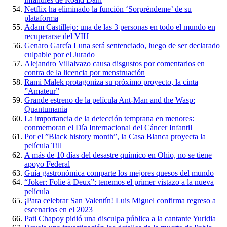
Netflix ha eliminado la función ‘Sorpréndeme’ de su
plataforma
Adam Castillejo: una de las 3 personas en todo el mundo en
recuperarse del VIH
Genaro García Luna será sentenciado, luego de ser declarado
culpable por el Jurado
Alejandro Villalvazo causa disgustos por comentarios en
contra de la licencia por menstruación
Rami Malek protagoniza su próximo proyecto, la cinta
”Amateur”
Grande estreno de la película Ant-Man and the Wasp:
Quantumania
La importancia de la detección temprana en menores:
conmemoran el Día Internacional del Cáncer Infantil
Por el ”Black history month”, la Casa Blanca proyecta la
película Till
A más de 10 días del desastre químico en Ohio, no se tiene
apoyo Federal
Guía gastronómica comparte los mejores quesos del mundo
“Joker: Folie à Deux”: tenemos el primer vistazo a la nueva
película
¡Para celebrar San Valentín! Luis Miguel confirma regreso a
escenarios en el 2023
Pati Chapoy pidió una disculpa pública a la cantante Yuridia