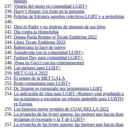
mutado
Viruela del mono en comunidad LGBT+
Harry’s House: Un éxito en la industria
Policías de Edomex agreden colectivos LGBT y a periodistas
Dios es Padre y no reniega de ninguno de sus hijos
Día contra la Homofobia
Danna Paola Rompe el Tecate Emblema 2022
Llega Tecate Emblema 2022
Balenciaga lo hace de nuevo
Agradecida con la comunidad LGBT+
Fashion Day para comunidad LGBT+
¡Paga en Gucci con tus criptomonedas!
Las mejores apps LGBT+
MET GALA 2022
El origen de la MET GALA
Boda comunitaria para LGBT+
Dr. Strange es censurado por protagonista LGBT
La aplicación de citas para LGBT «Romeo» está ayudando a
los ucranianos a encontrar un refugio amigable para LGBTQ
en Europa
Los famosos mejor vestidos de COACHELLA 2022
La revancha de las hyper queens: las mujeres que hacen drag
reclaman el escenario y la T de LGBT+
La revancha de las hyper queens: las mujeres que hacen drag