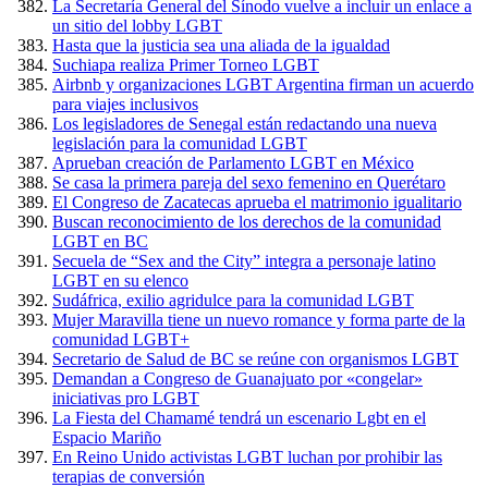
La Secretaría General del Sínodo vuelve a incluir un enlace a
un sitio del lobby LGBT
Hasta que la justicia sea una aliada de la igualdad
Suchiapa realiza Primer Torneo LGBT
Airbnb y organizaciones LGBT Argentina firman un acuerdo
para viajes inclusivos
Los legisladores de Senegal están redactando una nueva
legislación para la comunidad LGBT
Aprueban creación de Parlamento LGBT en México
Se casa la primera pareja del sexo femenino en Querétaro
El Congreso de Zacatecas aprueba el matrimonio igualitario
Buscan reconocimiento de los derechos de la comunidad
LGBT en BC
Secuela de “Sex and the City” integra a personaje latino
LGBT en su elenco
Sudáfrica, exilio agridulce para la comunidad LGBT
Mujer Maravilla tiene un nuevo romance y forma parte de la
comunidad LGBT+
Secretario de Salud de BC se reúne con organismos LGBT
Demandan a Congreso de Guanajuato por «congelar»
iniciativas pro LGBT
La Fiesta del Chamamé tendrá un escenario Lgbt en el
Espacio Mariño
En Reino Unido activistas LGBT luchan por prohibir las
terapias de conversión