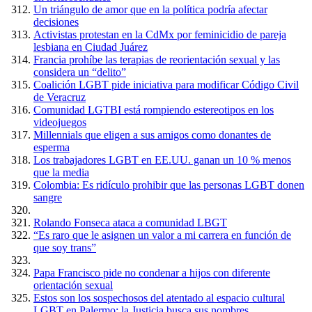
Un triángulo de amor que en la política podría afectar
decisiones
Activistas protestan en la CdMx por feminicidio de pareja
lesbiana en Ciudad Juárez
Francia prohíbe las terapias de reorientación sexual y las
considera un “delito”
Coalición LGBT pide iniciativa para modificar Código Civil
de Veracruz
Comunidad LGTBI está rompiendo estereotipos en los
videojuegos
Millennials que eligen a sus amigos como donantes de
esperma
Los trabajadores LGBT en EE.UU. ganan un 10 % menos
que la media
Colombia: Es ridículo prohibir que las personas LGBT donen
sangre
Rolando Fonseca ataca a comunidad LBGT
“Es raro que le asignen un valor a mi carrera en función de
que soy trans”
Papa Francisco pide no condenar a hijos con diferente
orientación sexual
Estos son los sospechosos del atentado al espacio cultural
LGBT en Palermo: la Justicia busca sus nombres