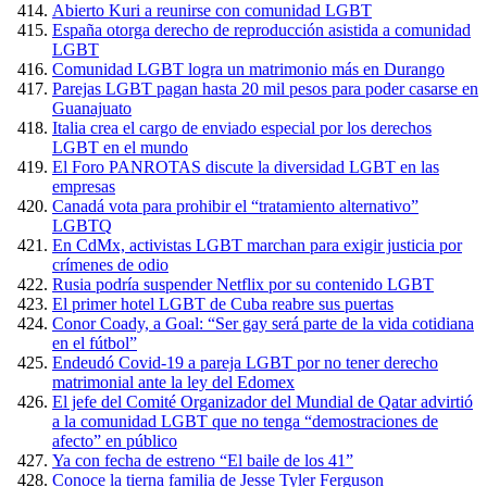
Abierto Kuri a reunirse con comunidad LGBT
España otorga derecho de reproducción asistida a comunidad
LGBT
Comunidad LGBT logra un matrimonio más en Durango
Parejas LGBT pagan hasta 20 mil pesos para poder casarse en
Guanajuato
Italia crea el cargo de enviado especial por los derechos
LGBT en el mundo
El Foro PANROTAS discute la diversidad LGBT en las
empresas
Canadá vota para prohibir el “tratamiento alternativo”
LGBTQ
En CdMx, activistas LGBT marchan para exigir justicia por
crímenes de odio
Rusia podría suspender Netflix por su contenido LGBT
El primer hotel LGBT de Cuba reabre sus puertas
Conor Coady, a Goal: “Ser gay será parte de la vida cotidiana
en el fútbol”
Endeudó Covid-19 a pareja LGBT por no tener derecho
matrimonial ante la ley del Edomex
El jefe del Comité Organizador del Mundial de Qatar advirtió
a la comunidad LGBT que no tenga “demostraciones de
afecto” en público
Ya con fecha de estreno “El baile de los 41”
Conoce la tierna familia de Jesse Tyler Ferguson