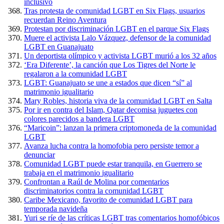
inclusivo
Tras protesta de comunidad LGBT en Six Flags, usuarios
recuerdan Reino Aventura
Protestan por discriminación LGBT en el parque Six Flags
Muere el activista Lalo Vázquez, defensor de la comunidad
LGBT en Guanajuato
Un deportista olímpico y activista LGBT murió a los 32 años
‘Era Diferente’, la canción que Los Tigres del Norte le
regalaron a la comunidad LGBT
LGBT: Guanajuato se une a estados que dicen “sí” al
matrimonio igualitario
Mary Robles, historia viva de la comunidad LGBT en Salta
Por ir en contra del Islam, Qatar decomisa juguetes con
colores parecidos a bandera LGBT
“Maricoin”: lanzan la primera criptomoneda de la comunidad
LGBT
Avanza lucha contra la homofobia pero persiste temor a
denunciar
Comunidad LGBT puede estar tranquila, en Guerrero se
trabaja en el matrimonio igualitario
Confrontan a Raúl de Molina por comentarios
discriminatorios contra la comunidad LGBT
Caribe Mexicano, favorito de comunidad LGBT para
temporada navideña
Yuri se ríe de las críticas LGBT tras comentarios homofóbicos