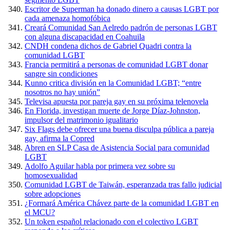
Escritor de Superman ha donado dinero a causas LGBT por
cada amenaza homofóbica
Creará Comunidad San Aelredo padrón de personas LGBT
con alguna discapacidad en Coahuila
CNDH condena dichos de Gabriel Quadri contra la
comunidad LGBT
Francia permitirá a personas de comunidad LGBT donar
sangre sin condiciones
Kunno critica división en la Comunidad LGBT; “entre
nosotros no hay unión”
Televisa apuesta por pareja gay en su próxima telenovela
En Florida, investigan muerte de Jorge Díaz-Johnston,
impulsor del matrimonio igualitario
Six Flags debe ofrecer una buena disculpa pública a pareja
gay, afirma la Copred
Abren en SLP Casa de Asistencia Social para comunidad
LGBT
Adolfo Aguilar habla por primera vez sobre su
homosexualidad
Comunidad LGBT de Taiwán, esperanzada tras fallo judicial
sobre adopciones
¿Formará América Chávez parte de la comunidad LGBT en
el MCU?
Un token español relacionado con el colectivo LGBT