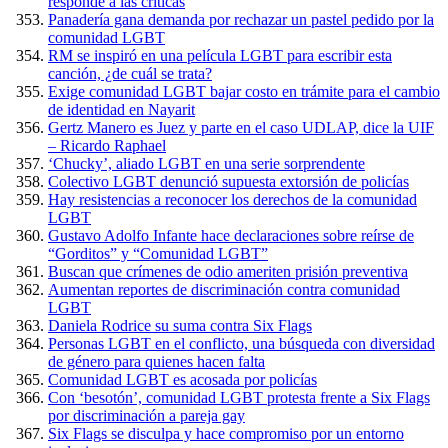
responde a las críticas
Panadería gana demanda por rechazar un pastel pedido por la
comunidad LGBT
RM se inspiró en una película LGBT para escribir esta
canción, ¿de cuál se trata?
Exige comunidad LGBT bajar costo en trámite para el cambio
de identidad en Nayarit
Gertz Manero es Juez y parte en el caso UDLAP, dice la UIF
– Ricardo Raphael
‘Chucky’, aliado LGBT en una serie sorprendente
Colectivo LGBT denunció supuesta extorsión de policías
Hay resistencias a reconocer los derechos de la comunidad
LGBT
Gustavo Adolfo Infante hace declaraciones sobre reírse de
“Gorditos” y “Comunidad LGBT”
Buscan que crímenes de odio ameriten prisión preventiva
Aumentan reportes de discriminación contra comunidad
LGBT
Daniela Rodrice su suma contra Six Flags
Personas LGBT en el conflicto, una búsqueda con diversidad
de género para quienes hacen falta
Comunidad LGBT es acosada por policías
Con ‘besotón’, comunidad LGBT protesta frente a Six Flags
por discriminación a pareja gay
Six Flags se disculpa y hace compromiso por un entorno