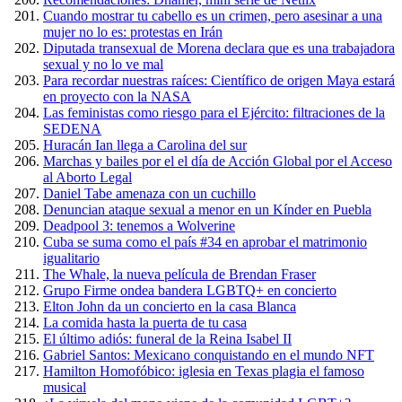
Cuando mostrar tu cabello es un crimen, pero asesinar a una
mujer no lo es: protestas en Irán
Diputada transexual de Morena declara que es una trabajadora
sexual y no lo ve mal
Para recordar nuestras raíces: Científico de origen Maya estará
en proyecto con la NASA
Las feministas como riesgo para el Ejército: filtraciones de la
SEDENA
Huracán Ian llega a Carolina del sur
Marchas y bailes por el el día de Acción Global por el Acceso
al Aborto Legal
Daniel Tabe amenaza con un cuchillo
Denuncian ataque sexual a menor en un Kínder en Puebla
Deadpool 3: tenemos a Wolverine
Cuba se suma como el país #34 en aprobar el matrimonio
igualitario
The Whale, la nueva película de Brendan Fraser
Grupo Firme ondea bandera LGBTQ+ en concierto
Elton John da un concierto en la casa Blanca
La comida hasta la puerta de tu casa
El último adiós: funeral de la Reina Isabel II
Gabriel Santos: Mexicano conquistando en el mundo NFT
Hamilton Homofóbico: iglesia en Texas plagia el famoso
musical