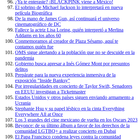
¿Ya te enteraste? ¡BLACKPINK viene a México!
El sobrino de Michael Jackson lo interpretará en nueva
película Biográfica
De la mano de James Gun, así continuará el universo
cinematográfico de DC
Fallece la actriz Lisa Loring, quién interpretó a Merlina
Addams en los años 60
Conmemoramos al creador de Plaza Sésamo, aquí te
contamos quién fue
OMS sigue alertando a la población que no se descuide en la
pandemia
Gobierno busca apresar a Inés Gómez Mont por presuntos
delitos
Prepárate para la nueva experiencia inmersiva de la
exposición ”Inside Banksy”
Por irregularidades en concierto de Taylor Swift, Senadores
en EEUU investigan a Ticketmaster
Estados Unidos y otros países siguen enviando armamento a
Ucrania
Stephanie Hsu y su papel lésbico en la cinta Everything
Everywhere All at Once
Los 3 grandes del cine mexicano de vuelta en los Oscars 2023
Beyonce: de su último álbum a favor de los derechos de la
comunidad LGTBQ+ a realizar concierto en Dubai
El Papa Francisco condena leyes contra la comunidad