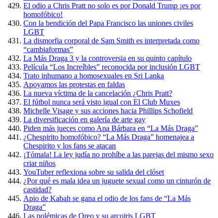
El odio a Chris Pratt no solo es por Donald Trump ¡es por
homofóbico!
Con la bendición del Papa Francisco las uniones civiles
LGBT
La dismorfia corporal de Sam Smith es interpretada como
“cambiaformas”
La Más Draga 3 y la controversia en su quinto capítulo
Película “Los Increíbles” reconocida por inclusión LGBT
Trato inhumano a homosexuales en Sri Lanka
Apoyamos las protestas en faldas
La nueva víctima de la cancelación ¿Chris Pratt?
El fútbol nunca será visto igual con El Club Muxes
Michelle Visage y sus acciones hacia Phillips Schofield
La diversificación en galería de arte gay
Piden más jueces como Ana Bárbara en “La Más Draga”
¿Chespirito homofóbico? “La Más Draga” homenajea a
Chespirito y los fans se atacan
¡Tómala! La ley judía no prohíbe a las parejas del mismo sexo
criar niños
YouTuber reflexiona sobre su salida del clóset
¿Por qué es mala idea un juguete sexual como un cinturón de
castidad?
Apio de Kabah se gana el odio de los fans de “La Más
Draga”
Las polémicas de Oreo y su arcoiris LGBT