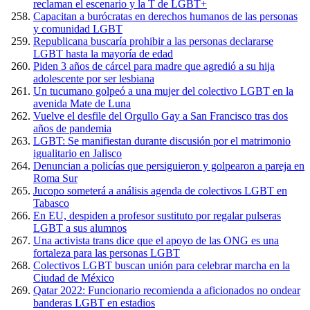
reclaman el escenario y la T de LGBT+
Capacitan a burócratas en derechos humanos de las personas
y comunidad LGBT
Republicana buscaría prohibir a las personas declararse
LGBT hasta la mayoría de edad
Piden 3 años de cárcel para madre que agredió a su hija
adolescente por ser lesbiana
Un tucumano golpeó a una mujer del colectivo LGBT en la
avenida Mate de Luna
Vuelve el desfile del Orgullo Gay a San Francisco tras dos
años de pandemia
LGBT: Se manifiestan durante discusión por el matrimonio
igualitario en Jalisco
Denuncian a policías que persiguieron y golpearon a pareja en
Roma Sur
Jucopo someterá a análisis agenda de colectivos LGBT en
Tabasco
En EU, despiden a profesor sustituto por regalar pulseras
LGBT a sus alumnos
Una activista trans dice que el apoyo de las ONG es una
fortaleza para las personas LGBT
Colectivos LGBT buscan unión para celebrar marcha en la
Ciudad de México
Qatar 2022: Funcionario recomienda a aficionados no ondear
banderas LGBT en estadios