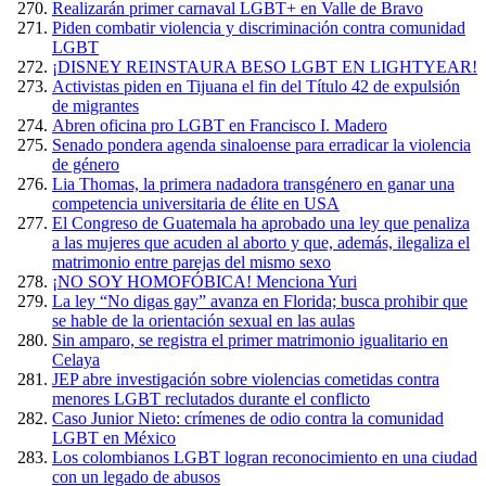
Realizarán primer carnaval LGBT+ en Valle de Bravo
Piden combatir violencia y discriminación contra comunidad
LGBT
¡DISNEY REINSTAURA BESO LGBT EN LIGHTYEAR!
Activistas piden en Tijuana el fin del Título 42 de expulsión
de migrantes
Abren oficina pro LGBT en Francisco I. Madero
Senado pondera agenda sinaloense para erradicar la violencia
de género
Lia Thomas, la primera nadadora transgénero en ganar una
competencia universitaria de élite en USA
El Congreso de Guatemala ha aprobado una ley que penaliza
a las mujeres que acuden al aborto y que, además, ilegaliza el
matrimonio entre parejas del mismo sexo
¡NO SOY HOMOFÓBICA! Menciona Yuri
La ley “No digas gay” avanza en Florida; busca prohibir que
se hable de la orientación sexual en las aulas
Sin amparo, se registra el primer matrimonio igualitario en
Celaya
JEP abre investigación sobre violencias cometidas contra
menores LGBT reclutados durante el conflicto
Caso Junior Nieto: crímenes de odio contra la comunidad
LGBT en México
Los colombianos LGBT logran reconocimiento en una ciudad
con un legado de abusos