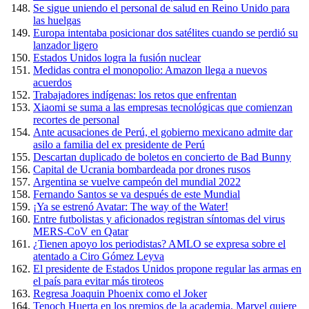
Se sigue uniendo el personal de salud en Reino Unido para
las huelgas
Europa intentaba posicionar dos satélites cuando se perdió su
lanzador ligero
Estados Unidos logra la fusión nuclear
Medidas contra el monopolio: Amazon llega a nuevos
acuerdos
Trabajadores indígenas: los retos que enfrentan
Xiaomi se suma a las empresas tecnológicas que comienzan
recortes de personal
Ante acusaciones de Perú, el gobierno mexicano admite dar
asilo a familia del ex presidente de Perú
Descartan duplicado de boletos en concierto de Bad Bunny
Capital de Ucrania bombardeada por drones rusos
Argentina se vuelve campeón del mundial 2022
Fernando Santos se va después de este Mundial
¡Ya se estrenó Avatar: The way of the Water!
Entre futbolistas y aficionados registran síntomas del virus
MERS-CoV en Qatar
¿Tienen apoyo los periodistas? AMLO se expresa sobre el
atentado a Ciro Gómez Leyva
El presidente de Estados Unidos propone regular las armas en
el país para evitar más tiroteos
Regresa Joaquin Phoenix como el Joker
Tenoch Huerta en los premios de la academia, Marvel quiere