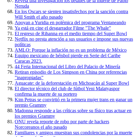
Revela una investigación los detalles de la muerte de Pablo
Neruda
En los Oscars se sienten insatisfechos por la sanción contra
Will Smith el año pasado
Apoyan a Yuridia en polémica del programa Ventaneando
Ya está en cine el desgarrador Filme ”The Whale”
El regreso de Rihanna en el medio tiempo del Super Bowl
Netflix no presta atención a sus usuarios e impone sus nuevas
políticas
AMLO: Porque la inflación no es un problema de México
Equipo mexicano de béisbol pierde en Serie del Caribe
Caracas 2023.
44 Feria Internacional del Libro del Palacio de Minería
Retiran episodio de Los Simpson en China por referencias
”inapropiadas”
Aguacate: de la deforestación en Michoacán al Super Bowl
El director técnico del club de fútbol Yeni Malatyaspor
confirma la muerte de su portero
Kim Petras se convirtió en la primera mujer trans en ganar un
premio Grammy
Madonna responde a las críticas sobre su físico tras actuar en
los premios Grammy
ONU revela reporte de robo por parte de hackers
Norcoreanos el año pasado
Familiares y amigos muestran sus condolencias por la muerte