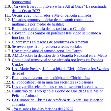
homosexual
¿Ya viste Everything Everywhere All at Once? La nominada
de los Oscar 2023
Oscars 2023: nominados a Mejor película animada
Usuarios promueven dejar de consumir contenido de
multimedia por medio de hashtag
Bloqueos y violencia de los taxistas en Cancún
Giovanni Dos Santos en polémica tras video saludando a
funcionario
Ciberestafas en reseñas de productos en Amazon
Se revela que Trump volverá a redes sociales
Hoy cumple años el famoso actor Jim Carrey
AMLO sobre la decisión de la Guardia Nacional en el Metro
Comunidad transexual se ve afectada por leyes en Estados
Unidos
Lisa Marie Presley, la única hija de Elvis, fallece a los 54 años
de edad
Bloqueos en la zona arqueológica de Chichén Itza
El Popocatépetl en la mira tras recientes explosiones
Los cigarrillos electrónicos y sus consecuencias en la salud
Guillermo del Toro ganó el Globo de Oro 2023 a la Mejor
Película Animada
La Cumbre de Líderes de América del Norte: Joe Biden se
adelanta
¿Ya te sabes los días feriados del 2023?