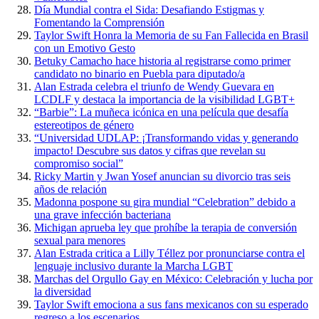
Día Mundial contra el Sida: Desafiando Estigmas y
Fomentando la Comprensión
Taylor Swift Honra la Memoria de su Fan Fallecida en Brasil
con un Emotivo Gesto
Betuky Camacho hace historia al registrarse como primer
candidato no binario en Puebla para diputado/a
Alan Estrada celebra el triunfo de Wendy Guevara en
LCDLF y destaca la importancia de la visibilidad LGBT+
“Barbie”: La muñeca icónica en una película que desafía
estereotipos de género
“Universidad UDLAP: ¡Transformando vidas y generando
impacto! Descubre sus datos y cifras que revelan su
compromiso social”
Ricky Martin y Jwan Yosef anuncian su divorcio tras seis
años de relación
Madonna pospone su gira mundial “Celebration” debido a
una grave infección bacteriana
Michigan aprueba ley que prohíbe la terapia de conversión
sexual para menores
Alan Estrada critica a Lilly Téllez por pronunciarse contra el
lenguaje inclusivo durante la Marcha LGBT
Marchas del Orgullo Gay en México: Celebración y lucha por
la diversidad
Taylor Swift emociona a sus fans mexicanos con su esperado
regreso a los escenarios