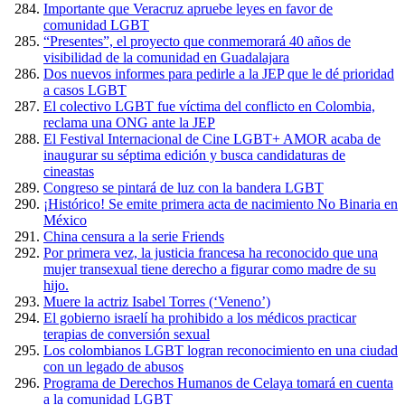
Importante que Veracruz apruebe leyes en favor de
comunidad LGBT
“Presentes”, el proyecto que conmemorará 40 años de
visibilidad de la comunidad en Guadalajara
Dos nuevos informes para pedirle a la JEP que le dé prioridad
a casos LGBT
El colectivo LGBT fue víctima del conflicto en Colombia,
reclama una ONG ante la JEP
El Festival Internacional de Cine LGBT+ AMOR acaba de
inaugurar su séptima edición y busca candidaturas de
cineastas
Congreso se pintará de luz con la bandera LGBT
¡Histórico! Se emite primera acta de nacimiento No Binaria en
México
China censura a la serie Friends
Por primera vez, la justicia francesa ha reconocido que una
mujer transexual tiene derecho a figurar como madre de su
hijo.
Muere la actriz Isabel Torres (‘Veneno’)
El gobierno israelí ha prohibido a los médicos practicar
terapias de conversión sexual
Los colombianos LGBT logran reconocimiento en una ciudad
con un legado de abusos
Programa de Derechos Humanos de Celaya tomará en cuenta
a la comunidad LGBT