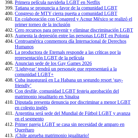
Primera película navideña LGBT en Netflix
Tatiana se pronuncia a favor de la comunidad LGBT
Congreso de MTY cierra puerta a comunidad LGBT
En colaboración con Conapred y Acnur México se realizó el
primer torneo de la inclusión
Cero recursos para prevenir y eliminar discriminación LGBT
Aumenta la depresión entre las personas LGBT en Polonia
Centroamérica conmemora día Internacional de Derechos
Humanos
La productora de Eternals responde a las críticas por la
representación LGBT de la película
Anuncian sede de los Gay Games 2026
‘Lightyear’ tendrá un personaje que representará a la
comunidad LGBT+
Cuba inaugurará en La Habana un segundo resort ‘gay-
friendly’
Con desfile, comunidad LGBT festeja aprobación del
matrimonio igualitario en Sinaloa
Diputada presenta denuncia por discriminar a menor LGBT
en colegio inglés
Argentina será sede del Mundial de Fútbol LGBT y avanza
en el segmento
Primer pareja LGBT se casa sin necesidad de amparo en
Querétaro
¡Chile aprueba matrimonio igualitario!