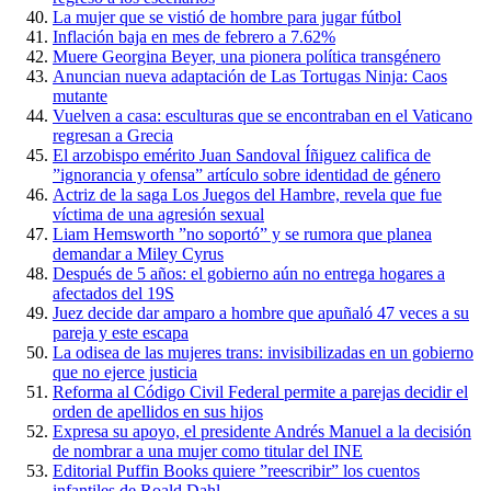
La mujer que se vistió de hombre para jugar fútbol
Inflación baja en mes de febrero a 7.62%
Muere Georgina Beyer, una pionera política transgénero
Anuncian nueva adaptación de Las Tortugas Ninja: Caos
mutante
Vuelven a casa: esculturas que se encontraban en el Vaticano
regresan a Grecia
El arzobispo emérito Juan Sandoval Íñiguez califica de
”ignorancia y ofensa” artículo sobre identidad de género
Actriz de la saga Los Juegos del Hambre, revela que fue
víctima de una agresión sexual
Liam Hemsworth ”no soportó” y se rumora que planea
demandar a Miley Cyrus
Después de 5 años: el gobierno aún no entrega hogares a
afectados del 19S
Juez decide dar amparo a hombre que apuñaló 47 veces a su
pareja y este escapa
La odisea de las mujeres trans: invisibilizadas en un gobierno
que no ejerce justicia
Reforma al Código Civil Federal permite a parejas decidir el
orden de apellidos en sus hijos
Expresa su apoyo, el presidente Andrés Manuel a la decisión
de nombrar a una mujer como titular del INE
Editorial Puffin Books quiere ”reescribir” los cuentos
infantiles de Roald Dahl