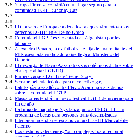
‘Grupo Firme se convirtió en un lugar seguro para la
comunidad LGBT’: Jhonny Caz
El Consejo de Europa condena los ‘ataques virulentos a los
derechos LGBT’ en el Reino Unido
Comunidad LGBT es violentada en Afganistán por los
talibanes
Alexandra Benado, la ex futbolista e hija de una militante del
MIR asesinada en dictadura que llega al Ministerio del
Deporte
El descargo de Flavio Azzaro tras sus polémicos dichos sobre
el ataque al bar LGBTIQ+
Primera carpeta LGTB de ‘Secret Story’
Scream: película icónica para el colectivo gay
Lali Espósito estalló contra Flavio Azarro por sus dichos
sobre la comunidad LGTB
Maspalomas tendrá un nuevo festival LGTB de invierno para
fin de año
La firma de maquillaje Nyx lanza junto a FELGTBI+ un
programa de becas para personas trans desempleadas
Intentaron incendiar el espacio cultural LGTB Maricafé de
Palermo
Los destinos valencianos, “sin complejos” para recibir al
segmento LGBT