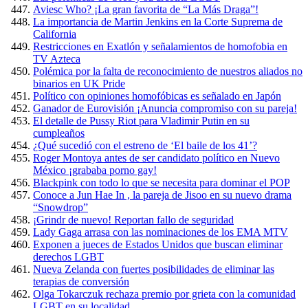
Aviesc Who? ¡La gran favorita de “La Más Draga”!
La importancia de Martin Jenkins en la Corte Suprema de
California
Restricciones en Exatlón y señalamientos de homofobia en
TV Azteca
Polémica por la falta de reconocimiento de nuestros aliados no
binarios en UK Pride
Político con opiniones homofóbicas es señalado en Japón
Ganador de Eurovisión ¡Anuncia compromiso con su pareja!
El detalle de Pussy Riot para Vladimir Putin en su
cumpleaños
¿Qué sucedió con el estreno de ‘El baile de los 41’?
Roger Montoya antes de ser candidato político en Nuevo
México ¡grababa porno gay!
Blackpink con todo lo que se necesita para dominar el POP
Conoce a Jun Hae In , la pareja de Jisoo en su nuevo drama
“Snowdrop”
¡Grindr de nuevo! Reportan fallo de seguridad
Lady Gaga arrasa con las nominaciones de los EMA MTV
Exponen a jueces de Estados Unidos que buscan eliminar
derechos LGBT
Nueva Zelanda con fuertes posibilidades de eliminar las
terapias de conversión
Olga Tokarczuk rechaza premio por grieta con la comunidad
LGBT en su localidad