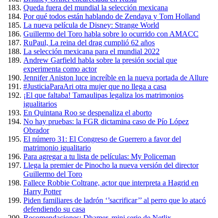
Queda fuera del mundial la selección mexicana
Por qué todos están hablando de Zendaya y Tom Holland
La nueva película de Disney: Strange World
Guillermo del Toro habla sobre lo ocurrido con AMACC
RuPaul, La reina del drag cumplió 62 años
La selección mexicana para el mundial 2022
Andrew Garfield habla sobre la presión social que
experimenta como actor
Jennifer Aniston luce increíble en la nueva portada de Allure
#JusticiaParaAri otra mujer que no llega a casa
¡El que faltaba! Tamaulipas legaliza los matrimonios
igualitarios
En Quintana Roo se despenaliza el aborto
No hay pruebas: la FGR dictamina caso de Pío López
Obrador
El número 31: El Congreso de Guerrero a favor del
matrimonio igualitario
Para agregar a tu lista de películas: My Policeman
Llega la premier de Pinocho la nueva versión del director
Guillermo del Toro
Fallece Robbie Coltrane, actor que interpreta a Hagrid en
Harry Potter
Piden familiares de ladrón ‘’sacrificar’’ al perro que lo atacó
defendiendo su casa
Recomendaciones: Dhamer, mini serie de Netlix