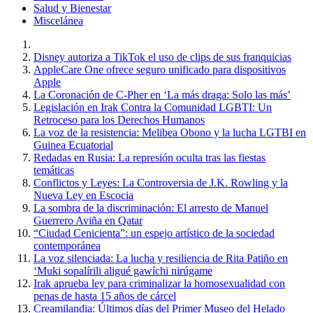
Salud y Bienestar
Miscelánea
Disney autoriza a TikTok el uso de clips de sus franquicias
AppleCare One ofrece seguro unificado para dispositivos
Apple
La Coronación de C-Pher en ‘La más draga: Solo las más’
Legislación en Irak Contra la Comunidad LGBTI: Un
Retroceso para los Derechos Humanos
La voz de la resistencia: Melibea Obono y la lucha LGTBI en
Guinea Ecuatorial
Redadas en Rusia: La represión oculta tras las fiestas
temáticas
Conflictos y Leyes: La Controversia de J.K. Rowling y la
Nueva Ley en Escocia
La sombra de la discriminación: El arresto de Manuel
Guerrero Aviña en Qatar
“Ciudad Cenicienta”: un espejo artístico de la sociedad
contemporánea
La voz silenciada: La lucha y resiliencia de Rita Patiño en
‘Muki sopalírili aligué gawíchi nirúgame
Irak aprueba ley para criminalizar la homosexualidad con
penas de hasta 15 años de cárcel
Creamilandia: Últimos días del Primer Museo del Helado