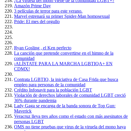
¿La viruela del mono viene de la comunidad LGBT+?
Amazón Prime Day
3 películas de terror para este verano.
Marvel estrenará su primer Spider-Man homosexual
Pride: El mes del orgullo
Ryan Gosling , el Ken perfecto
La canción que pretende convertirse en el himno de la
comunidad
¡ALÍSTATE PARA LA MARCHA LGBTIQA+ EN
CDMX!
Contrata LGBTIQ, la iniciativa de Casa Frida que busca
empleo para personas de la comunidad
Crédito Infonavit para la población LGBT
Violación de derechos laborales de comunidad LGBT creció
36% durante pandemia
Lady Gaga se encarga de la banda sonora de Top Gun:
Maverick
Veracruz lleva tres años como el estado con más asesinatos de
personas LGBT
OMS no tiene pruebas que virus de la viruela del mono haya