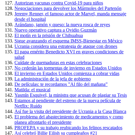
Autorizan vacunas contra Covid-19 para niños
Negociaciones para devolver los Mármoles del Partenón
Jeremy Renner, el famoso actor de Marvel, manda mensaje
desde el hospital
Arándano, jamón y queso: la nueva rosca de reyes
Nuevo operativo captura a Ovidio Guzmán
El motín en la prisión de Chihuahua
Sigue avanzando el esquema IMSS-Bienestar en México
Ucrania considera una estrategia de ataque con drones
El papa emérito Benedicto XVI en graves condiciones de
salud
Cuídate de quemaduras en estas celebraciones
No cederán las tormentas de invierno en Estados Unidos
El invierno en Estados Unidos comienza a cobrar vidas
La administración de la jefa de gobierno
De películas: te recordamos ”Al filo del mañana”
Matilda: el musical
Yasmín Esquivel, la ministra que acusan de plagiar su Tesis
Estamos al pendiente del estreno de la nueva película de
Netflix: Ruido
Así fue la visita del presidente de Ucrania a la Casa Blanca
El problema del abastecimiento de medicamentos y como
planea afrontarlo el presidente
PROFEPA y su trabajo reubicando los felinos rescatados
Así celebró Billie Eilish su cumpleaños #21