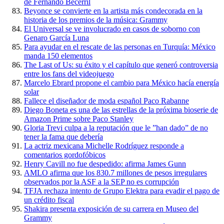
de Fernando Becerril
Beyonce se convierte en la artista más condecorada en la
historia de los premios de la música: Grammy
El Universal se ve involucrado en casos de soborno con
Genaro García Luna
Para ayudar en el rescate de las personas en Turquía: México
manda 150 elementos
The Last of Us: su éxito y el capítulo que generó controversia
entre los fans del videojuego
Marcelo Ebrard propone el cambio para México hacía energía
solar
Fallece el diseñador de moda español Paco Rabanne
Diego Boneta es una de las estrellas de la próxima bioserie de
Amazon Prime sobre Paco Stanley
Gloria Trevi culpa a la reputación que le ”han dado” de no
tener la fama que debería
La actriz mexicana Michelle Rodríguez responde a
comentarios gordofóbicos
Henry Cavill no fue despedido: afirma James Gunn
AMLO afirma que los 830.7 millones de pesos irregulares
observados por la ASF a la SEP no es corrupción
TFJA rechaza intento de Grupo Elektra para evadir el pago de
un crédito fiscal
Shakira presenta exposición de su carrera en Museo del
Grammy