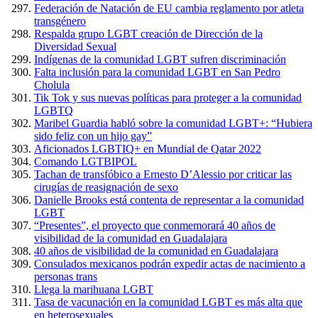
Federación de Natación de EU cambia reglamento por atleta
transgénero
Respalda grupo LGBT creación de Dirección de la
Diversidad Sexual
Indígenas de la comunidad LGBT sufren discriminación
Falta inclusión para la comunidad LGBT en San Pedro
Cholula
Tik Tok y sus nuevas políticas para proteger a la comunidad
LGBTQ
Maribel Guardia habló sobre la comunidad LGBT+: “Hubiera
sido feliz con un hijo gay”
Aficionados LGBTIQ+ en Mundial de Qatar 2022
Comando LGTBIPOL
Tachan de transfóbico a Ernesto D’Alessio por criticar las
cirugías de reasignación de sexo
Danielle Brooks está contenta de representar a la comunidad
LGBT
“Presentes”, el proyecto que conmemorará 40 años de
visibilidad de la comunidad en Guadalajara
40 años de visibilidad de la comunidad en Guadalajara
Consulados mexicanos podrán expedir actas de nacimiento a
personas trans
Llega la marihuana LGBT
Tasa de vacunación en la comunidad LGBT es más alta que
en heterosexuales