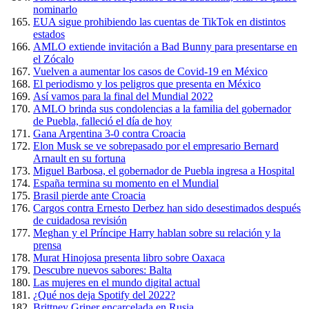
nominarlo
EUA sigue prohibiendo las cuentas de TikTok en distintos
estados
AMLO extiende invitación a Bad Bunny para presentarse en
el Zócalo
Vuelven a aumentar los casos de Covid-19 en México
El periodismo y los peligros que presenta en México
Así vamos para la final del Mundial 2022
AMLO brinda sus condolencias a la familia del gobernador
de Puebla, falleció el día de hoy
Gana Argentina 3-0 contra Croacia
Elon Musk se ve sobrepasado por el empresario Bernard
Arnault en su fortuna
Miguel Barbosa, el gobernador de Puebla ingresa a Hospital
España termina su momento en el Mundial
Brasil pierde ante Croacia
Cargos contra Ernesto Derbez han sido desestimados después
de cuidadosa revisión
Meghan y el Príncipe Harry hablan sobre su relación y la
prensa
Murat Hinojosa presenta libro sobre Oaxaca
Descubre nuevos sabores: Balta
Las mujeres en el mundo digital actual
¿Qué nos deja Spotify del 2022?
Brittney Griner encarcelada en Rusia