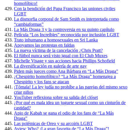
homofóbico!
Con la bendición del Papa Francisco las uniones civiles
LGBT
La dismorfia corporal de Sam Smith es interpretada como
“cambiaformas”
La Más Draga 3 y la controversia en su quinto capítulo
Película “Los Increíbles” reconocida por inclusión LGBT
Trato inhumano a homosexuales en Sri Lanka
Apoyamos las protestas en faldas
La nueva víctima de la cancelación ¿Chris Pratt?
El fútbol nunca será visto igual con El Club Muxes
Michelle Visage y sus acciones hacia Phillips Schofield
La diversificación en galería de arte gay
Piden más jueces como Ana Bárbara en “La Más Draga”
¿Chespirito homofóbico? “La Más Draga” homenajea a
Chespirito y los fans se atacan
¡Tómala! La ley judía no prohíbe a las parejas del mismo sexo
criar niños
YouTuber reflexiona sobre su salida del clóset
¿Por qué es mala idea un juguete sexual como un cinturón de
castidad?
Apio de Kabah se gana el odio de los fans de “La Más
Draga”
Las polémicas de Oreo y su arcoiris LGBT
Aviesc Who? ¡La gran favorita de “La Más Draga”!