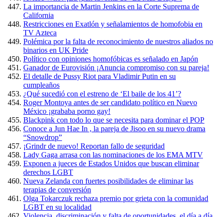
La importancia de Martin Jenkins en la Corte Suprema de
California
Restricciones en Exatlón y señalamientos de homofobia en
TV Azteca
Polémica por la falta de reconocimiento de nuestros aliados no
binarios en UK Pride
Político con opiniones homofóbicas es señalado en Japón
Ganador de Eurovisión ¡Anuncia compromiso con su pareja!
El detalle de Pussy Riot para Vladimir Putin en su
cumpleaños
¿Qué sucedió con el estreno de ‘El baile de los 41’?
Roger Montoya antes de ser candidato político en Nuevo
México ¡grababa porno gay!
Blackpink con todo lo que se necesita para dominar el POP
Conoce a Jun Hae In , la pareja de Jisoo en su nuevo drama
“Snowdrop”
¡Grindr de nuevo! Reportan fallo de seguridad
Lady Gaga arrasa con las nominaciones de los EMA MTV
Exponen a jueces de Estados Unidos que buscan eliminar
derechos LGBT
Nueva Zelanda con fuertes posibilidades de eliminar las
terapias de conversión
Olga Tokarczuk rechaza premio por grieta con la comunidad
LGBT en su localidad
Violencia, discriminación y falta de oportunidades, el día a día