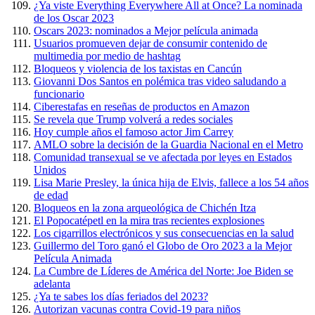
¿Ya viste Everything Everywhere All at Once? La nominada
de los Oscar 2023
Oscars 2023: nominados a Mejor película animada
Usuarios promueven dejar de consumir contenido de
multimedia por medio de hashtag
Bloqueos y violencia de los taxistas en Cancún
Giovanni Dos Santos en polémica tras video saludando a
funcionario
Ciberestafas en reseñas de productos en Amazon
Se revela que Trump volverá a redes sociales
Hoy cumple años el famoso actor Jim Carrey
AMLO sobre la decisión de la Guardia Nacional en el Metro
Comunidad transexual se ve afectada por leyes en Estados
Unidos
Lisa Marie Presley, la única hija de Elvis, fallece a los 54 años
de edad
Bloqueos en la zona arqueológica de Chichén Itza
El Popocatépetl en la mira tras recientes explosiones
Los cigarrillos electrónicos y sus consecuencias en la salud
Guillermo del Toro ganó el Globo de Oro 2023 a la Mejor
Película Animada
La Cumbre de Líderes de América del Norte: Joe Biden se
adelanta
¿Ya te sabes los días feriados del 2023?
Autorizan vacunas contra Covid-19 para niños