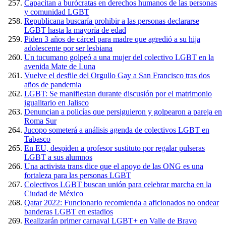
Capacitan a burócratas en derechos humanos de las personas
y comunidad LGBT
Republicana buscaría prohibir a las personas declararse
LGBT hasta la mayoría de edad
Piden 3 años de cárcel para madre que agredió a su hija
adolescente por ser lesbiana
Un tucumano golpeó a una mujer del colectivo LGBT en la
avenida Mate de Luna
Vuelve el desfile del Orgullo Gay a San Francisco tras dos
años de pandemia
LGBT: Se manifiestan durante discusión por el matrimonio
igualitario en Jalisco
Denuncian a policías que persiguieron y golpearon a pareja en
Roma Sur
Jucopo someterá a análisis agenda de colectivos LGBT en
Tabasco
En EU, despiden a profesor sustituto por regalar pulseras
LGBT a sus alumnos
Una activista trans dice que el apoyo de las ONG es una
fortaleza para las personas LGBT
Colectivos LGBT buscan unión para celebrar marcha en la
Ciudad de México
Qatar 2022: Funcionario recomienda a aficionados no ondear
banderas LGBT en estadios
Realizarán primer carnaval LGBT+ en Valle de Bravo