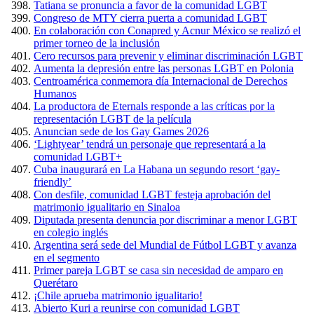
Tatiana se pronuncia a favor de la comunidad LGBT
Congreso de MTY cierra puerta a comunidad LGBT
En colaboración con Conapred y Acnur México se realizó el
primer torneo de la inclusión
Cero recursos para prevenir y eliminar discriminación LGBT
Aumenta la depresión entre las personas LGBT en Polonia
Centroamérica conmemora día Internacional de Derechos
Humanos
La productora de Eternals responde a las críticas por la
representación LGBT de la película
Anuncian sede de los Gay Games 2026
‘Lightyear’ tendrá un personaje que representará a la
comunidad LGBT+
Cuba inaugurará en La Habana un segundo resort ‘gay-
friendly’
Con desfile, comunidad LGBT festeja aprobación del
matrimonio igualitario en Sinaloa
Diputada presenta denuncia por discriminar a menor LGBT
en colegio inglés
Argentina será sede del Mundial de Fútbol LGBT y avanza
en el segmento
Primer pareja LGBT se casa sin necesidad de amparo en
Querétaro
¡Chile aprueba matrimonio igualitario!
Abierto Kuri a reunirse con comunidad LGBT