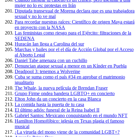
mujer no lo es: protestas en Irán
Diputada transexual de Morena declara que es una trabajadora
sexual y no lo ve mal
Para recordar nuestras raíces: Científico de origen Maya estará
en proyecto con la NASA
Las feministas como riesgo para el Ejército: filtraciones de la
SEDENA
Huracán Ian llega a Carolina del sur
Marchas y bailes por el el día de Acción Global por el Acceso
al Aborto Legal
Daniel Tabe amenaza con un cuchillo
Denuncian ataque sexual a menor en un Kínder en Puebla
Deadpool 3: tenemos a Wolverine
Cuba se suma como el país #34 en aprobar el matrimonio
igualitario
The Whale, la nueva película de Brendan Fraser
Grupo Firme ondea bandera LGBTQ+ en concierto
Elton John da un concierto en la casa Blanca
La comida hasta la puerta de tu casa
El último adiós: funeral de la Reina Isabel II
Gabriel Santos: Mexicano conquistando en el mundo NFT
Hamilton Homofóbico: iglesia en Texas plagia el famoso
musical
¿La viruela del mono viene de la comunidad LGBT+?