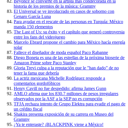
Beyonce se convierte en la artista más condecorada en la
historia de los premios de la música: Grammy
El Universal se ve involucrado en casos de soborno con
Genaro García Luna
Para ayudar en el rescate de las personas en Turquía: México
manda 150 elementos
The Last of Us: su éxito y el capítulo que generó controversia
entre los fans del videojuego
Marcelo Ebrard propone el cambio para México hacía energía
solar
Fallece el diseñador de moda español Paco Rabanne
Diego Boneta es una de las estrellas de la próxima bioserie de
Amazon Prime sobre Paco Stanley
Gloria Trevi culpa a la reputación que le ”han dado” de no
tener la fama que debería
La actriz mexicana Michelle Rodríguez responde a
comentarios gordofóbicos
Henry Cavill no fue despedido: afirma James Gunn
AMLO afirma que los 830.7 millones de pesos irregulares
observados por la ASF a la SEP no es corrupción
TFJA rechaza intento de Grupo Elektra para evadir el pago de
un crédito fiscal
Shakira presenta exposición de su carrera en Museo del
Grammy
¿Ya te enteraste? ¡BLACKPINK viene a México!