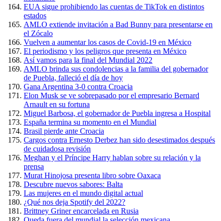
EUA sigue prohibiendo las cuentas de TikTok en distintos
estados
AMLO extiende invitación a Bad Bunny para presentarse en
el Zócalo
Vuelven a aumentar los casos de Covid-19 en México
El periodismo y los peligros que presenta en México
Así vamos para la final del Mundial 2022
AMLO brinda sus condolencias a la familia del gobernador
de Puebla, falleció el día de hoy
Gana Argentina 3-0 contra Croacia
Elon Musk se ve sobrepasado por el empresario Bernard
Arnault en su fortuna
Miguel Barbosa, el gobernador de Puebla ingresa a Hospital
España termina su momento en el Mundial
Brasil pierde ante Croacia
Cargos contra Ernesto Derbez han sido desestimados después
de cuidadosa revisión
Meghan y el Príncipe Harry hablan sobre su relación y la
prensa
Murat Hinojosa presenta libro sobre Oaxaca
Descubre nuevos sabores: Balta
Las mujeres en el mundo digital actual
¿Qué nos deja Spotify del 2022?
Brittney Griner encarcelada en Rusia
Queda fuera del mundial la selección mexicana