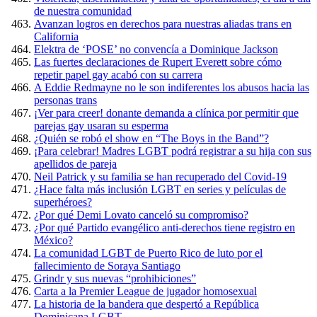
de nuestra comunidad
Avanzan logros en derechos para nuestras aliadas trans en
California
Elektra de ‘POSE’ no convencía a Dominique Jackson
Las fuertes declaraciones de Rupert Everett sobre cómo
repetir papel gay acabó con su carrera
A Eddie Redmayne no le son indiferentes los abusos hacia las
personas trans
¡Ver para creer! donante demanda a clínica por permitir que
parejas gay usaran su esperma
¿Quién se robó el show en “The Boys in the Band”?
¡Para celebrar! Madres LGBT podrá registrar a su hija con sus
apellidos de pareja
Neil Patrick y su familia se han recuperado del Covid-19
¿Hace falta más inclusión LGBT en series y películas de
superhéroes?
¿Por qué Demi Lovato canceló su compromiso?
¿Por qué Partido evangélico anti-derechos tiene registro en
México?
La comunidad LGBT de Puerto Rico de luto por el
fallecimiento de Soraya Santiago
Grindr y sus nuevas “prohibiciones”
Carta a la Premier League de jugador homosexual
La historia de la bandera que despertó a República
Dominicana LGBT