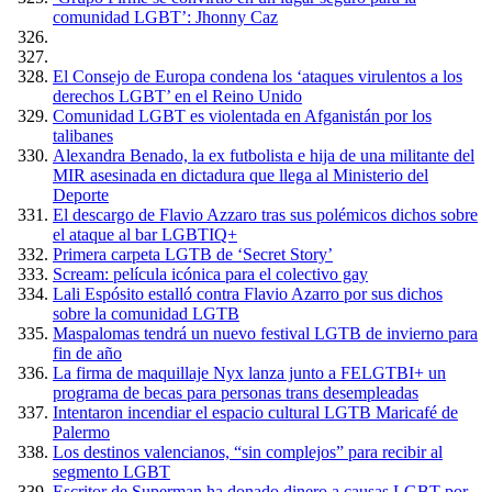
comunidad LGBT’: Jhonny Caz
El Consejo de Europa condena los ‘ataques virulentos a los
derechos LGBT’ en el Reino Unido
Comunidad LGBT es violentada en Afganistán por los
talibanes
Alexandra Benado, la ex futbolista e hija de una militante del
MIR asesinada en dictadura que llega al Ministerio del
Deporte
El descargo de Flavio Azzaro tras sus polémicos dichos sobre
el ataque al bar LGBTIQ+
Primera carpeta LGTB de ‘Secret Story’
Scream: película icónica para el colectivo gay
Lali Espósito estalló contra Flavio Azarro por sus dichos
sobre la comunidad LGTB
Maspalomas tendrá un nuevo festival LGTB de invierno para
fin de año
La firma de maquillaje Nyx lanza junto a FELGTBI+ un
programa de becas para personas trans desempleadas
Intentaron incendiar el espacio cultural LGTB Maricafé de
Palermo
Los destinos valencianos, “sin complejos” para recibir al
segmento LGBT
Escritor de Superman ha donado dinero a causas LGBT por