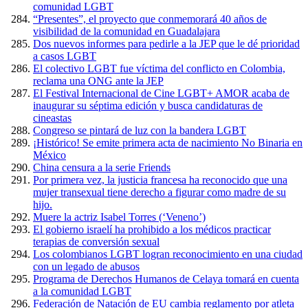
comunidad LGBT
“Presentes”, el proyecto que conmemorará 40 años de
visibilidad de la comunidad en Guadalajara
Dos nuevos informes para pedirle a la JEP que le dé prioridad
a casos LGBT
El colectivo LGBT fue víctima del conflicto en Colombia,
reclama una ONG ante la JEP
El Festival Internacional de Cine LGBT+ AMOR acaba de
inaugurar su séptima edición y busca candidaturas de
cineastas
Congreso se pintará de luz con la bandera LGBT
¡Histórico! Se emite primera acta de nacimiento No Binaria en
México
China censura a la serie Friends
Por primera vez, la justicia francesa ha reconocido que una
mujer transexual tiene derecho a figurar como madre de su
hijo.
Muere la actriz Isabel Torres (‘Veneno’)
El gobierno israelí ha prohibido a los médicos practicar
terapias de conversión sexual
Los colombianos LGBT logran reconocimiento en una ciudad
con un legado de abusos
Programa de Derechos Humanos de Celaya tomará en cuenta
a la comunidad LGBT
Federación de Natación de EU cambia reglamento por atleta