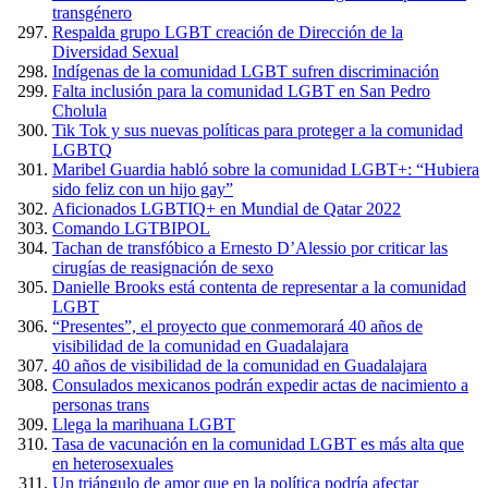
transgénero
Respalda grupo LGBT creación de Dirección de la
Diversidad Sexual
Indígenas de la comunidad LGBT sufren discriminación
Falta inclusión para la comunidad LGBT en San Pedro
Cholula
Tik Tok y sus nuevas políticas para proteger a la comunidad
LGBTQ
Maribel Guardia habló sobre la comunidad LGBT+: “Hubiera
sido feliz con un hijo gay”
Aficionados LGBTIQ+ en Mundial de Qatar 2022
Comando LGTBIPOL
Tachan de transfóbico a Ernesto D’Alessio por criticar las
cirugías de reasignación de sexo
Danielle Brooks está contenta de representar a la comunidad
LGBT
“Presentes”, el proyecto que conmemorará 40 años de
visibilidad de la comunidad en Guadalajara
40 años de visibilidad de la comunidad en Guadalajara
Consulados mexicanos podrán expedir actas de nacimiento a
personas trans
Llega la marihuana LGBT
Tasa de vacunación en la comunidad LGBT es más alta que
en heterosexuales
Un triángulo de amor que en la política podría afectar