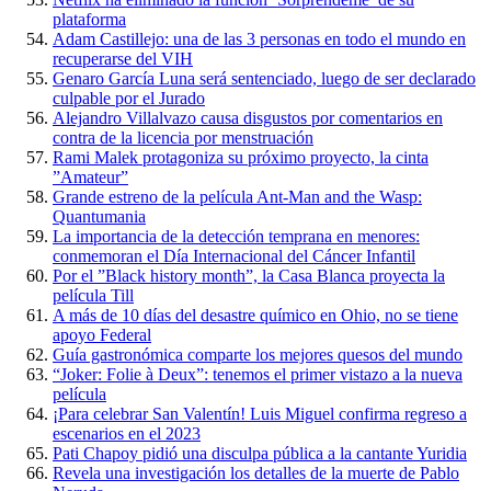
plataforma
Adam Castillejo: una de las 3 personas en todo el mundo en
recuperarse del VIH
Genaro García Luna será sentenciado, luego de ser declarado
culpable por el Jurado
Alejandro Villalvazo causa disgustos por comentarios en
contra de la licencia por menstruación
Rami Malek protagoniza su próximo proyecto, la cinta
”Amateur”
Grande estreno de la película Ant-Man and the Wasp:
Quantumania
La importancia de la detección temprana en menores:
conmemoran el Día Internacional del Cáncer Infantil
Por el ”Black history month”, la Casa Blanca proyecta la
película Till
A más de 10 días del desastre químico en Ohio, no se tiene
apoyo Federal
Guía gastronómica comparte los mejores quesos del mundo
“Joker: Folie à Deux”: tenemos el primer vistazo a la nueva
película
¡Para celebrar San Valentín! Luis Miguel confirma regreso a
escenarios en el 2023
Pati Chapoy pidió una disculpa pública a la cantante Yuridia
Revela una investigación los detalles de la muerte de Pablo