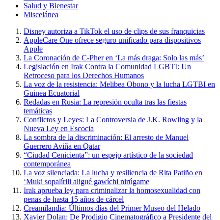
Salud y Bienestar
Miscelánea
Disney autoriza a TikTok el uso de clips de sus franquicias
AppleCare One ofrece seguro unificado para dispositivos
Apple
La Coronación de C-Pher en ‘La más draga: Solo las más’
Legislación en Irak Contra la Comunidad LGBTI: Un
Retroceso para los Derechos Humanos
La voz de la resistencia: Melibea Obono y la lucha LGTBI en
Guinea Ecuatorial
Redadas en Rusia: La represión oculta tras las fiestas
temáticas
Conflictos y Leyes: La Controversia de J.K. Rowling y la
Nueva Ley en Escocia
La sombra de la discriminación: El arresto de Manuel
Guerrero Aviña en Qatar
“Ciudad Cenicienta”: un espejo artístico de la sociedad
contemporánea
La voz silenciada: La lucha y resiliencia de Rita Patiño en
‘Muki sopalírili aligué gawíchi nirúgame
Irak aprueba ley para criminalizar la homosexualidad con
penas de hasta 15 años de cárcel
Creamilandia: Últimos días del Primer Museo del Helado
Xavier Dolan: De Prodigio Cinematográfico a Presidente del