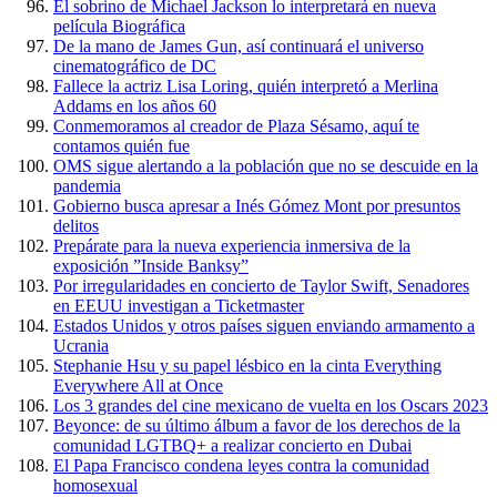
El sobrino de Michael Jackson lo interpretará en nueva
película Biográfica
De la mano de James Gun, así continuará el universo
cinematográfico de DC
Fallece la actriz Lisa Loring, quién interpretó a Merlina
Addams en los años 60
Conmemoramos al creador de Plaza Sésamo, aquí te
contamos quién fue
OMS sigue alertando a la población que no se descuide en la
pandemia
Gobierno busca apresar a Inés Gómez Mont por presuntos
delitos
Prepárate para la nueva experiencia inmersiva de la
exposición ”Inside Banksy”
Por irregularidades en concierto de Taylor Swift, Senadores
en EEUU investigan a Ticketmaster
Estados Unidos y otros países siguen enviando armamento a
Ucrania
Stephanie Hsu y su papel lésbico en la cinta Everything
Everywhere All at Once
Los 3 grandes del cine mexicano de vuelta en los Oscars 2023
Beyonce: de su último álbum a favor de los derechos de la
comunidad LGTBQ+ a realizar concierto en Dubai
El Papa Francisco condena leyes contra la comunidad
homosexual