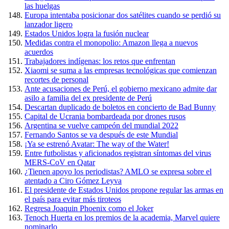
las huelgas
Europa intentaba posicionar dos satélites cuando se perdió su
lanzador ligero
Estados Unidos logra la fusión nuclear
Medidas contra el monopolio: Amazon llega a nuevos
acuerdos
Trabajadores indígenas: los retos que enfrentan
Xiaomi se suma a las empresas tecnológicas que comienzan
recortes de personal
Ante acusaciones de Perú, el gobierno mexicano admite dar
asilo a familia del ex presidente de Perú
Descartan duplicado de boletos en concierto de Bad Bunny
Capital de Ucrania bombardeada por drones rusos
Argentina se vuelve campeón del mundial 2022
Fernando Santos se va después de este Mundial
¡Ya se estrenó Avatar: The way of the Water!
Entre futbolistas y aficionados registran síntomas del virus
MERS-CoV en Qatar
¿Tienen apoyo los periodistas? AMLO se expresa sobre el
atentado a Ciro Gómez Leyva
El presidente de Estados Unidos propone regular las armas en
el país para evitar más tiroteos
Regresa Joaquin Phoenix como el Joker
Tenoch Huerta en los premios de la academia, Marvel quiere
nominarlo