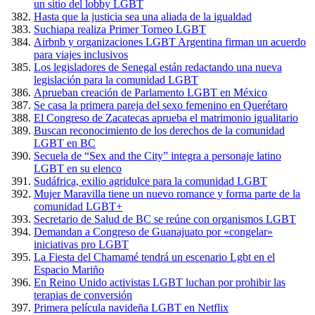
un sitio del lobby LGBT
Hasta que la justicia sea una aliada de la igualdad
Suchiapa realiza Primer Torneo LGBT
Airbnb y organizaciones LGBT Argentina firman un acuerdo
para viajes inclusivos
Los legisladores de Senegal están redactando una nueva
legislación para la comunidad LGBT
Aprueban creación de Parlamento LGBT en México
Se casa la primera pareja del sexo femenino en Querétaro
El Congreso de Zacatecas aprueba el matrimonio igualitario
Buscan reconocimiento de los derechos de la comunidad
LGBT en BC
Secuela de “Sex and the City” integra a personaje latino
LGBT en su elenco
Sudáfrica, exilio agridulce para la comunidad LGBT
Mujer Maravilla tiene un nuevo romance y forma parte de la
comunidad LGBT+
Secretario de Salud de BC se reúne con organismos LGBT
Demandan a Congreso de Guanajuato por «congelar»
iniciativas pro LGBT
La Fiesta del Chamamé tendrá un escenario Lgbt en el
Espacio Mariño
En Reino Unido activistas LGBT luchan por prohibir las
terapias de conversión
Primera película navideña LGBT en Netflix