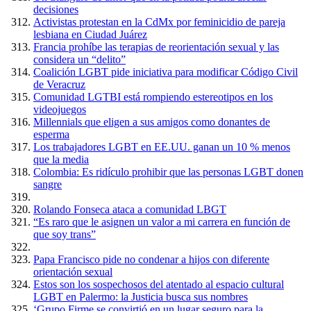
decisiones
Activistas protestan en la CdMx por feminicidio de pareja
lesbiana en Ciudad Juárez
Francia prohíbe las terapias de reorientación sexual y las
considera un “delito”
Coalición LGBT pide iniciativa para modificar Código Civil
de Veracruz
Comunidad LGTBI está rompiendo estereotipos en los
videojuegos
Millennials que eligen a sus amigos como donantes de
esperma
Los trabajadores LGBT en EE.UU. ganan un 10 % menos
que la media
Colombia: Es ridículo prohibir que las personas LGBT donen
sangre
Rolando Fonseca ataca a comunidad LBGT
“Es raro que le asignen un valor a mi carrera en función de
que soy trans”
Papa Francisco pide no condenar a hijos con diferente
orientación sexual
Estos son los sospechosos del atentado al espacio cultural
LGBT en Palermo: la Justicia busca sus nombres
‘Grupo Firme se convirtió en un lugar seguro para la