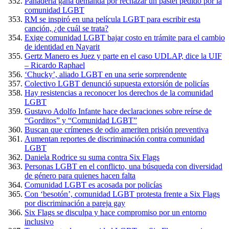
Panadería gana demanda por rechazar un pastel pedido por la
comunidad LGBT
RM se inspiró en una película LGBT para escribir esta
canción, ¿de cuál se trata?
Exige comunidad LGBT bajar costo en trámite para el cambio
de identidad en Nayarit
Gertz Manero es Juez y parte en el caso UDLAP, dice la UIF
– Ricardo Raphael
‘Chucky’, aliado LGBT en una serie sorprendente
Colectivo LGBT denunció supuesta extorsión de policías
Hay resistencias a reconocer los derechos de la comunidad
LGBT
Gustavo Adolfo Infante hace declaraciones sobre reírse de
“Gorditos” y “Comunidad LGBT”
Buscan que crímenes de odio ameriten prisión preventiva
Aumentan reportes de discriminación contra comunidad
LGBT
Daniela Rodrice su suma contra Six Flags
Personas LGBT en el conflicto, una búsqueda con diversidad
de género para quienes hacen falta
Comunidad LGBT es acosada por policías
Con ‘besotón’, comunidad LGBT protesta frente a Six Flags
por discriminación a pareja gay
Six Flags se disculpa y hace compromiso por un entorno
inclusivo