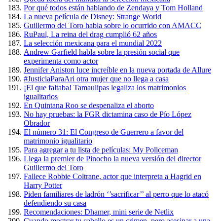
Por qué todos están hablando de Zendaya y Tom Holland
La nueva película de Disney: Strange World
Guillermo del Toro habla sobre lo ocurrido con AMACC
RuPaul, La reina del drag cumplió 62 años
La selección mexicana para el mundial 2022
Andrew Garfield habla sobre la presión social que
experimenta como actor
Jennifer Aniston luce increíble en la nueva portada de Allure
#JusticiaParaAri otra mujer que no llega a casa
¡El que faltaba! Tamaulipas legaliza los matrimonios
igualitarios
En Quintana Roo se despenaliza el aborto
No hay pruebas: la FGR dictamina caso de Pío López
Obrador
El número 31: El Congreso de Guerrero a favor del
matrimonio igualitario
Para agregar a tu lista de películas: My Policeman
Llega la premier de Pinocho la nueva versión del director
Guillermo del Toro
Fallece Robbie Coltrane, actor que interpreta a Hagrid en
Harry Potter
Piden familiares de ladrón ‘’sacrificar’’ al perro que lo atacó
defendiendo su casa
Recomendaciones: Dhamer, mini serie de Netlix
Cuando mostrar tu cabello es un crimen, pero asesinar a una