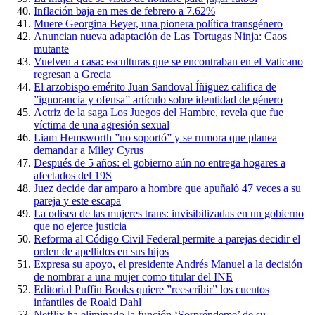
Inflación baja en mes de febrero a 7.62%
Muere Georgina Beyer, una pionera política transgénero
Anuncian nueva adaptación de Las Tortugas Ninja: Caos
mutante
Vuelven a casa: esculturas que se encontraban en el Vaticano
regresan a Grecia
El arzobispo emérito Juan Sandoval Íñiguez califica de
”ignorancia y ofensa” artículo sobre identidad de género
Actriz de la saga Los Juegos del Hambre, revela que fue
víctima de una agresión sexual
Liam Hemsworth ”no soportó” y se rumora que planea
demandar a Miley Cyrus
Después de 5 años: el gobierno aún no entrega hogares a
afectados del 19S
Juez decide dar amparo a hombre que apuñaló 47 veces a su
pareja y este escapa
La odisea de las mujeres trans: invisibilizadas en un gobierno
que no ejerce justicia
Reforma al Código Civil Federal permite a parejas decidir el
orden de apellidos en sus hijos
Expresa su apoyo, el presidente Andrés Manuel a la decisión
de nombrar a una mujer como titular del INE
Editorial Puffin Books quiere ”reescribir” los cuentos
infantiles de Roald Dahl
Netflix ha eliminado la función ‘Sorpréndeme’ de su