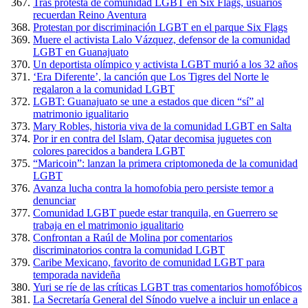
Tras protesta de comunidad LGBT en Six Flags, usuarios
recuerdan Reino Aventura
Protestan por discriminación LGBT en el parque Six Flags
Muere el activista Lalo Vázquez, defensor de la comunidad
LGBT en Guanajuato
Un deportista olímpico y activista LGBT murió a los 32 años
‘Era Diferente’, la canción que Los Tigres del Norte le
regalaron a la comunidad LGBT
LGBT: Guanajuato se une a estados que dicen “sí” al
matrimonio igualitario
Mary Robles, historia viva de la comunidad LGBT en Salta
Por ir en contra del Islam, Qatar decomisa juguetes con
colores parecidos a bandera LGBT
“Maricoin”: lanzan la primera criptomoneda de la comunidad
LGBT
Avanza lucha contra la homofobia pero persiste temor a
denunciar
Comunidad LGBT puede estar tranquila, en Guerrero se
trabaja en el matrimonio igualitario
Confrontan a Raúl de Molina por comentarios
discriminatorios contra la comunidad LGBT
Caribe Mexicano, favorito de comunidad LGBT para
temporada navideña
Yuri se ríe de las críticas LGBT tras comentarios homofóbicos
La Secretaría General del Sínodo vuelve a incluir un enlace a