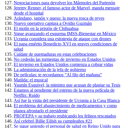
Negociaciones para devolver los Mármoles del Partenón
Jeremy Renner, el famoso actor de Marvel, manda mensaje
desde el hospital
Arándano, jamón y queso: la nueva rosca de reyes
Nuevo operativo captura a Ovidio Guzmán
El motín en la prisión de Chihuahua
Sigue avanzando el esquema IMSS-Bienestar en México
Ucrania considera una estrategia de ataque con drones
El papa emérito Benedicto XVI en graves condiciones de
salud
Cuídate de quemaduras en estas celebraciones
No cederán las tormentas de invierno en Estados Unidos
El invierno en Estados Unidos comienza a cobrar vidas
La administración de la jefa de gobierno
De películas: te recordamos ”Al filo del mañana”
Matilda: el musical
Yasmín Esquivel, la ministra que acusan de plagiar su Tesis
Estamos al pendiente del estreno de la nueva película de
Netflix: Ruido
Así fue la visita del presidente de Ucrania a la Casa Blanca
El problema del abastecimiento de medicamentos y como
planea afrontarlo el presidente
PROFEPA y su trabajo reubicando los felinos rescatados
Así celebró Billie Eilish su cumpleaños #21
Se sigue uniendo el personal de salud en Reino Unido para