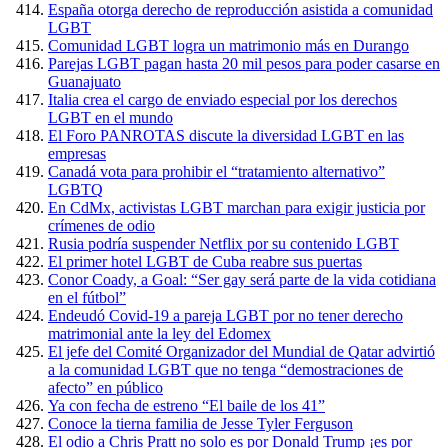
España otorga derecho de reproducción asistida a comunidad
LGBT
Comunidad LGBT logra un matrimonio más en Durango
Parejas LGBT pagan hasta 20 mil pesos para poder casarse en
Guanajuato
Italia crea el cargo de enviado especial por los derechos
LGBT en el mundo
El Foro PANROTAS discute la diversidad LGBT en las
empresas
Canadá vota para prohibir el “tratamiento alternativo”
LGBTQ
En CdMx, activistas LGBT marchan para exigir justicia por
crímenes de odio
Rusia podría suspender Netflix por su contenido LGBT
El primer hotel LGBT de Cuba reabre sus puertas
Conor Coady, a Goal: “Ser gay será parte de la vida cotidiana
en el fútbol”
Endeudó Covid-19 a pareja LGBT por no tener derecho
matrimonial ante la ley del Edomex
El jefe del Comité Organizador del Mundial de Qatar advirtió
a la comunidad LGBT que no tenga “demostraciones de
afecto” en público
Ya con fecha de estreno “El baile de los 41”
Conoce la tierna familia de Jesse Tyler Ferguson
El odio a Chris Pratt no solo es por Donald Trump ¡es por