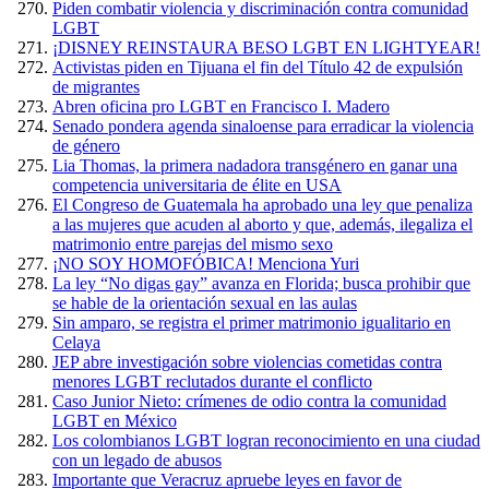
Piden combatir violencia y discriminación contra comunidad
LGBT
¡DISNEY REINSTAURA BESO LGBT EN LIGHTYEAR!
Activistas piden en Tijuana el fin del Título 42 de expulsión
de migrantes
Abren oficina pro LGBT en Francisco I. Madero
Senado pondera agenda sinaloense para erradicar la violencia
de género
Lia Thomas, la primera nadadora transgénero en ganar una
competencia universitaria de élite en USA
El Congreso de Guatemala ha aprobado una ley que penaliza
a las mujeres que acuden al aborto y que, además, ilegaliza el
matrimonio entre parejas del mismo sexo
¡NO SOY HOMOFÓBICA! Menciona Yuri
La ley “No digas gay” avanza en Florida; busca prohibir que
se hable de la orientación sexual en las aulas
Sin amparo, se registra el primer matrimonio igualitario en
Celaya
JEP abre investigación sobre violencias cometidas contra
menores LGBT reclutados durante el conflicto
Caso Junior Nieto: crímenes de odio contra la comunidad
LGBT en México
Los colombianos LGBT logran reconocimiento en una ciudad
con un legado de abusos
Importante que Veracruz apruebe leyes en favor de