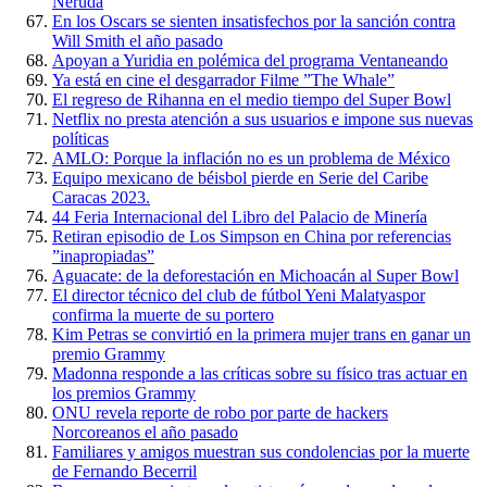
Neruda
En los Oscars se sienten insatisfechos por la sanción contra
Will Smith el año pasado
Apoyan a Yuridia en polémica del programa Ventaneando
Ya está en cine el desgarrador Filme ”The Whale”
El regreso de Rihanna en el medio tiempo del Super Bowl
Netflix no presta atención a sus usuarios e impone sus nuevas
políticas
AMLO: Porque la inflación no es un problema de México
Equipo mexicano de béisbol pierde en Serie del Caribe
Caracas 2023.
44 Feria Internacional del Libro del Palacio de Minería
Retiran episodio de Los Simpson en China por referencias
”inapropiadas”
Aguacate: de la deforestación en Michoacán al Super Bowl
El director técnico del club de fútbol Yeni Malatyaspor
confirma la muerte de su portero
Kim Petras se convirtió en la primera mujer trans en ganar un
premio Grammy
Madonna responde a las críticas sobre su físico tras actuar en
los premios Grammy
ONU revela reporte de robo por parte de hackers
Norcoreanos el año pasado
Familiares y amigos muestran sus condolencias por la muerte
de Fernando Becerril