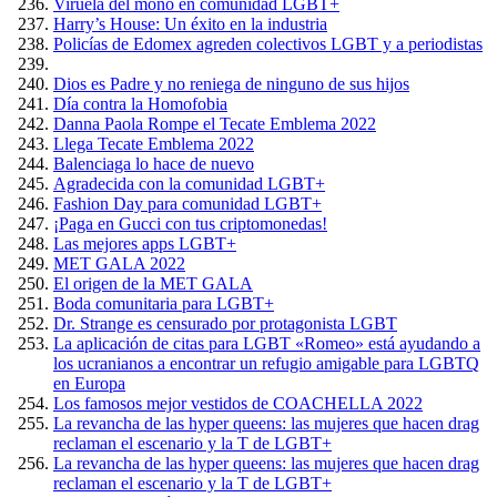
Viruela del mono en comunidad LGBT+
Harry’s House: Un éxito en la industria
Policías de Edomex agreden colectivos LGBT y a periodistas
Dios es Padre y no reniega de ninguno de sus hijos
Día contra la Homofobia
Danna Paola Rompe el Tecate Emblema 2022
Llega Tecate Emblema 2022
Balenciaga lo hace de nuevo
Agradecida con la comunidad LGBT+
Fashion Day para comunidad LGBT+
¡Paga en Gucci con tus criptomonedas!
Las mejores apps LGBT+
MET GALA 2022
El origen de la MET GALA
Boda comunitaria para LGBT+
Dr. Strange es censurado por protagonista LGBT
La aplicación de citas para LGBT «Romeo» está ayudando a
los ucranianos a encontrar un refugio amigable para LGBTQ
en Europa
Los famosos mejor vestidos de COACHELLA 2022
La revancha de las hyper queens: las mujeres que hacen drag
reclaman el escenario y la T de LGBT+
La revancha de las hyper queens: las mujeres que hacen drag
reclaman el escenario y la T de LGBT+