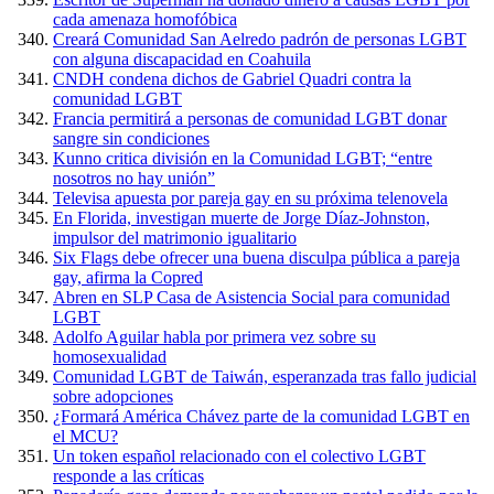
cada amenaza homofóbica
Creará Comunidad San Aelredo padrón de personas LGBT
con alguna discapacidad en Coahuila
CNDH condena dichos de Gabriel Quadri contra la
comunidad LGBT
Francia permitirá a personas de comunidad LGBT donar
sangre sin condiciones
Kunno critica división en la Comunidad LGBT; “entre
nosotros no hay unión”
Televisa apuesta por pareja gay en su próxima telenovela
En Florida, investigan muerte de Jorge Díaz-Johnston,
impulsor del matrimonio igualitario
Six Flags debe ofrecer una buena disculpa pública a pareja
gay, afirma la Copred
Abren en SLP Casa de Asistencia Social para comunidad
LGBT
Adolfo Aguilar habla por primera vez sobre su
homosexualidad
Comunidad LGBT de Taiwán, esperanzada tras fallo judicial
sobre adopciones
¿Formará América Chávez parte de la comunidad LGBT en
el MCU?
Un token español relacionado con el colectivo LGBT
responde a las críticas