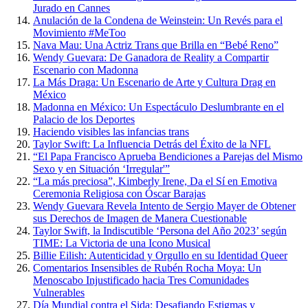
Jurado en Cannes
Anulación de la Condena de Weinstein: Un Revés para el
Movimiento #MeToo
Nava Mau: Una Actriz Trans que Brilla en “Bebé Reno”
Wendy Guevara: De Ganadora de Reality a Compartir
Escenario con Madonna
La Más Draga: Un Escenario de Arte y Cultura Drag en
México
Madonna en México: Un Espectáculo Deslumbrante en el
Palacio de los Deportes
Haciendo visibles las infancias trans
Taylor Swift: La Influencia Detrás del Éxito de la NFL
“El Papa Francisco Aprueba Bendiciones a Parejas del Mismo
Sexo y en Situación ‘Irregular'”
“La más preciosa”, Kimberly Irene, Da el Sí en Emotiva
Ceremonia Religiosa con Óscar Barajas
Wendy Guevara Revela Intento de Sergio Mayer de Obtener
sus Derechos de Imagen de Manera Cuestionable
Taylor Swift, la Indiscutible ‘Persona del Año 2023’ según
TIME: La Victoria de una Icono Musical
Billie Eilish: Autenticidad y Orgullo en su Identidad Queer
Comentarios Insensibles de Rubén Rocha Moya: Un
Menoscabo Injustificado hacia Tres Comunidades
Vulnerables
Día Mundial contra el Sida: Desafiando Estigmas y