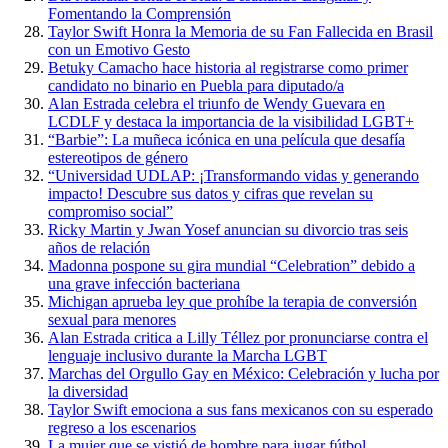
Fomentando la Comprensión
Taylor Swift Honra la Memoria de su Fan Fallecida en Brasil
con un Emotivo Gesto
Betuky Camacho hace historia al registrarse como primer
candidato no binario en Puebla para diputado/a
Alan Estrada celebra el triunfo de Wendy Guevara en
LCDLF y destaca la importancia de la visibilidad LGBT+
“Barbie”: La muñeca icónica en una película que desafía
estereotipos de género
“Universidad UDLAP: ¡Transformando vidas y generando
impacto! Descubre sus datos y cifras que revelan su
compromiso social”
Ricky Martin y Jwan Yosef anuncian su divorcio tras seis
años de relación
Madonna pospone su gira mundial “Celebration” debido a
una grave infección bacteriana
Michigan aprueba ley que prohíbe la terapia de conversión
sexual para menores
Alan Estrada critica a Lilly Téllez por pronunciarse contra el
lenguaje inclusivo durante la Marcha LGBT
Marchas del Orgullo Gay en México: Celebración y lucha por
la diversidad
Taylor Swift emociona a sus fans mexicanos con su esperado
regreso a los escenarios
La mujer que se vistió de hombre para jugar fútbol