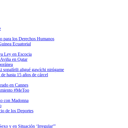
e
so para los Derechos Humanos
Guinea Ecuatorial
va Ley en Escocia
 Aviña en Qatar
poránea
i sopalírili aligué gawíchi nirúgame
 de hasta 15 años de cárcel
urado en Cannes
vimiento #MeToo
rio con Madonna
o
io de los Deportes
xo y en Situación ‘Irregular'”