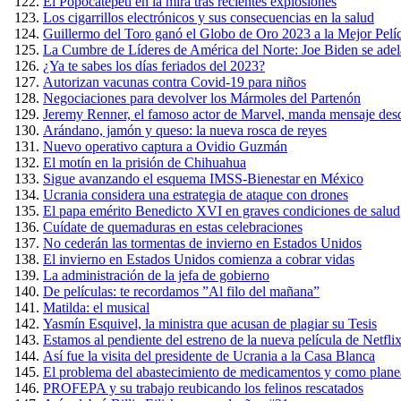
El Popocatépetl en la mira tras recientes explosiones
Los cigarrillos electrónicos y sus consecuencias en la salud
Guillermo del Toro ganó el Globo de Oro 2023 a la Mejor Pel
La Cumbre de Líderes de América del Norte: Joe Biden se adel
¿Ya te sabes los días feriados del 2023?
Autorizan vacunas contra Covid-19 para niños
Negociaciones para devolver los Mármoles del Partenón
Jeremy Renner, el famoso actor de Marvel, manda mensaje desd
Arándano, jamón y queso: la nueva rosca de reyes
Nuevo operativo captura a Ovidio Guzmán
El motín en la prisión de Chihuahua
Sigue avanzando el esquema IMSS-Bienestar en México
Ucrania considera una estrategia de ataque con drones
El papa emérito Benedicto XVI en graves condiciones de salud
Cuídate de quemaduras en estas celebraciones
No cederán las tormentas de invierno en Estados Unidos
El invierno en Estados Unidos comienza a cobrar vidas
La administración de la jefa de gobierno
De películas: te recordamos ”Al filo del mañana”
Matilda: el musical
Yasmín Esquivel, la ministra que acusan de plagiar su Tesis
Estamos al pendiente del estreno de la nueva película de Netfli
Así fue la visita del presidente de Ucrania a la Casa Blanca
El problema del abastecimiento de medicamentos y como planea 
PROFEPA y su trabajo reubicando los felinos rescatados