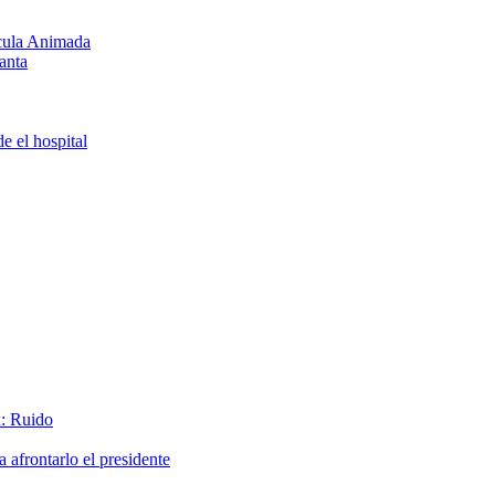
ícula Animada
anta
e el hospital
x: Ruido
afrontarlo el presidente