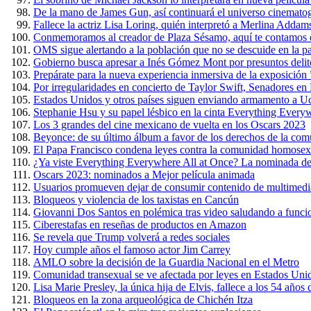
De la mano de James Gun, así continuará el universo cinemato
Fallece la actriz Lisa Loring, quién interpretó a Merlina Addam
Conmemoramos al creador de Plaza Sésamo, aquí te contamos 
OMS sigue alertando a la población que no se descuide en la 
Gobierno busca apresar a Inés Gómez Mont por presuntos delit
Prepárate para la nueva experiencia inmersiva de la exposición
Por irregularidades en concierto de Taylor Swift, Senadores e
Estados Unidos y otros países siguen enviando armamento a U
Stephanie Hsu y su papel lésbico en la cinta Everything Every
Los 3 grandes del cine mexicano de vuelta en los Oscars 2023
Beyonce: de su último álbum a favor de los derechos de la c
El Papa Francisco condena leyes contra la comunidad homosex
¿Ya viste Everything Everywhere All at Once? La nominada de
Oscars 2023: nominados a Mejor película animada
Usuarios promueven dejar de consumir contenido de multimedi
Bloqueos y violencia de los taxistas en Cancún
Giovanni Dos Santos en polémica tras video saludando a funci
Ciberestafas en reseñas de productos en Amazon
Se revela que Trump volverá a redes sociales
Hoy cumple años el famoso actor Jim Carrey
AMLO sobre la decisión de la Guardia Nacional en el Metro
Comunidad transexual se ve afectada por leyes en Estados Uni
Lisa Marie Presley, la única hija de Elvis, fallece a los 54 años
Bloqueos en la zona arqueológica de Chichén Itza