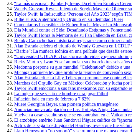
“La más preciosa”, Kimberly Irene, Da el Sí en Emotiva Cerem
Wendy Guevara Revela Intento de Sergio Mayer de Obtener s
Taylor Swift, la Indiscutible ‘Persona del Año 2023’ según TI
Billie Eilish: Autenticidad y Orgullo en su Identidad Queer
Comentarios Insensibles de Rubén Rocha Moya: Un Menoscabo 
Día Mundial contra el Sida: Desafiando Estigmas y Fomentan
Taylor Swift Honra la Memoria de su Fan Fallecida en Brasil 
Betuky Camacho hace historia al registrarse como primer candi
Alan Estrada celebra el triunfo de Wendy Guevara en LCDLF y
“Barbie”: La muñeca icónica en una película que desafía estere
“Universidad UDLAP: ¡Transformando vidas y generando impact
Ricky Martin y Jwan Yosef anuncian su divorcio tras seis años 
Madonna pospone su gira mundial “Celebration” debido a una g
Michigan aprueba ley que prohíbe la terapia de conversión sex
Alan Estrada critica a Lilly Téllez por pronunciarse contra el
Marchas del Orgullo Gay en México: Celebración y lucha por l
Taylor Swift emociona a sus fans mexicanos con su esperado re
La mujer que se vistió de hombre para jugar fútbol
Inflación baja en mes de febrero a 7.62%
Muere Georgina Beyer, una pionera política transgénero
Anuncian nueva adaptación de Las Tortugas Ninja: Caos muta
Vuelven a casa: esculturas que se encontraban en el Vaticano r
El arzobispo emérito Juan Sandoval Íñiguez califica de ”ignoran
Actriz de la saga Los Juegos del Hambre, revela que fue víctim
Liam Hemsworth ”no soportó” y se rumora que planea demand