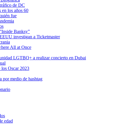
gráfico de DC
s en los años 60
quién fue
pandemia
os
 ”Inside Banksy”
n EEUU investigan a Ticketmaster
crania
where All at Once
omunidad LGTBQ+ a realizar concierto en Dubai
ual
 los Oscar 2023
a por medio de hashtag
onario
dos
 de edad