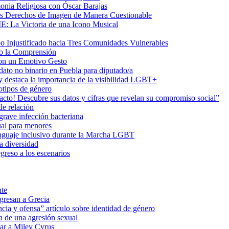
onia Religiosa con Óscar Barajas
us Derechos de Imagen de Manera Cuestionable
ME: La Victoria de una Icono Musical
Injustificado hacia Tres Comunidades Vulnerables
do la Comprensión
con un Emotivo Gesto
dato no binario en Puebla para diputado/a
 destaca la importancia de la visibilidad LGBT+
otipos de género
o! Descubre sus datos y cifras que revelan su compromiso social”
de relación
rave infección bacteriana
ual para menores
 lenguaje inclusivo durante la Marcha LGBT
a diversidad
greso a los escenarios
nte
egresan a Grecia
cia y ofensa” artículo sobre identidad de género
a de una agresión sexual
ar a Miley Cyrus