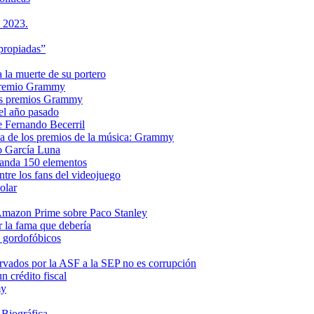
s 2023.
propiadas”
a la muerte de su portero
n premio Grammy
 los premios Grammy
el año pasado
e Fernando Becerril
ria de los premios de la música: Grammy
o García Luna
manda 150 elementos
ntre los fans del videojuego
olar
e Amazon Prime sobre Paco Stanley
r la fama que debería
s gordofóbicos
rvados por la ASF a la SEP no es corrupción
 crédito fiscal
my
 Biográfica