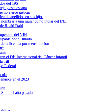
ados del 19S
eja y este escapa
e no ejerce justicia
en de apellidos en sus hijos
e nombrar a una mujer como titular del INE
s de Roald Dahl
a
cuperarse del VIH
lpable por el Jurado
 de la licencia por menstruación
ur”
ania
n el Día Internacional del Cáncer Infantil
a Till
yo Federal
ícula
cenarios en el 2023
ruda
ll Smith el año pasado
líticas