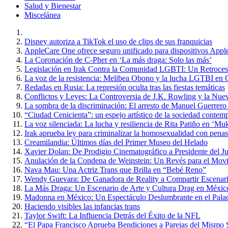
Salud y Bienestar
Miscelánea
Disney autoriza a TikTok el uso de clips de sus franquicias
AppleCare One ofrece seguro unificado para dispositivos Appl
La Coronación de C-Pher en ‘La más draga: Solo las más’
Legislación en Irak Contra la Comunidad LGBTI: Un Retroce
La voz de la resistencia: Melibea Obono y la lucha LGTBI en 
Redadas en Rusia: La represión oculta tras las fiestas temáticas
Conflictos y Leyes: La Controversia de J.K. Rowling y la Nue
La sombra de la discriminación: El arresto de Manuel Guerrero
“Ciudad Cenicienta”: un espejo artístico de la sociedad contem
La voz silenciada: La lucha y resiliencia de Rita Patiño en ‘Muk
Irak aprueba ley para criminalizar la homosexualidad con penas
Creamilandia: Últimos días del Primer Museo del Helado
Xavier Dolan: De Prodigio Cinematográfico a Presidente del J
Anulación de la Condena de Weinstein: Un Revés para el Mo
Nava Mau: Una Actriz Trans que Brilla en “Bebé Reno”
Wendy Guevara: De Ganadora de Reality a Compartir Escena
La Más Draga: Un Escenario de Arte y Cultura Drag en Méxic
Madonna en México: Un Espectáculo Deslumbrante en el Palac
Haciendo visibles las infancias trans
Taylor Swift: La Influencia Detrás del Éxito de la NFL
“El Papa Francisco Aprueba Bendiciones a Parejas del Mismo Se