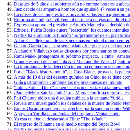
Después de 5 años: el gobierno aún no entrega hogares a afect
Juez decide dar amparo a hombre que apuñaló 47 veces a su par
La odisea de las mujeres trans: invisibilizadas en un gobierno qu
Reforma al Código Civil Federal permite a parejas decidir el ord
Expresa su apoyo, el presidente Andrés Manuel a la decisión d
Editorial Puffin Books quiere ”reescribir” los cuentos infantile
Netflix ha eliminado la función ‘Sorpréndeme’ de su plataform
Adam Castillejo: una de las 3 personas en todo el mundo en re
Genaro García Luna será sentenciado, luego de ser declarado cu
Alejandro Villalvazo causa disgustos por comentarios en contra
Rami Malek protagoniza su próximo proyecto, la cinta ”Amate
Grande estreno de la película Ant-Man and the Wasp: Quantum
La importancia de la detección temprana en menores: conmemora
Por el ”Black history month”, la Casa Blanca proyecta la películ
A más de 10 días del desastre químico en Ohio, no se tiene apo
Guía gastronómica comparte los mejores quesos del mundo
“Joker: Folie à Deux”: tenemos el primer vistazo a la nueva pel
¡Para celebrar San Valentín! Luis Miguel confirma regreso a es
Pati Chapoy pidió una disculpa pública a la cantante Yuridia
Revela una investigación los detalles de la muerte de Pablo Ne
En los Oscars se sienten insatisfechos por la sanción contra Wi
Apoyan a Yuridia en polémica del programa Ventaneando
Ya está en cine el desgarrador Filme ”The Whale”
El regreso de Rihanna en el medio tiempo del Super Bowl
Netflix no presta atención a sus usuarios e impone sus nuevas po