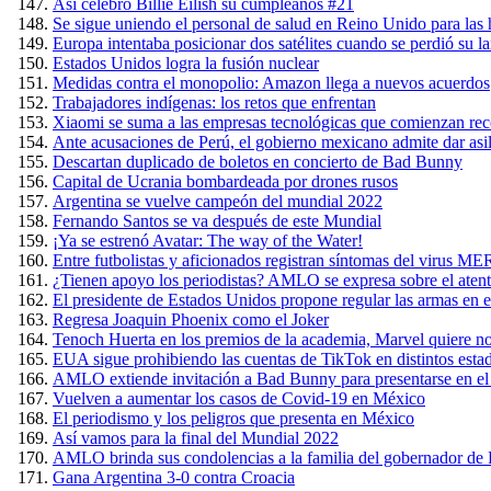
Así celebró Billie Eilish su cumpleaños #21
Se sigue uniendo el personal de salud en Reino Unido para las 
Europa intentaba posicionar dos satélites cuando se perdió su l
Estados Unidos logra la fusión nuclear
Medidas contra el monopolio: Amazon llega a nuevos acuerdos
Trabajadores indígenas: los retos que enfrentan
Xiaomi se suma a las empresas tecnológicas que comienzan rec
Ante acusaciones de Perú, el gobierno mexicano admite dar asil
Descartan duplicado de boletos en concierto de Bad Bunny
Capital de Ucrania bombardeada por drones rusos
Argentina se vuelve campeón del mundial 2022
Fernando Santos se va después de este Mundial
¡Ya se estrenó Avatar: The way of the Water!
Entre futbolistas y aficionados registran síntomas del virus 
¿Tienen apoyo los periodistas? AMLO se expresa sobre el ate
El presidente de Estados Unidos propone regular las armas en el
Regresa Joaquin Phoenix como el Joker
Tenoch Huerta en los premios de la academia, Marvel quiere n
EUA sigue prohibiendo las cuentas de TikTok en distintos esta
AMLO extiende invitación a Bad Bunny para presentarse en el
Vuelven a aumentar los casos de Covid-19 en México
El periodismo y los peligros que presenta en México
Así vamos para la final del Mundial 2022
AMLO brinda sus condolencias a la familia del gobernador de Pu
Gana Argentina 3-0 contra Croacia