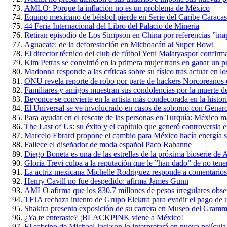
AMLO: Porque la inflación no es un problema de México
Equipo mexicano de béisbol pierde en Serie del Caribe Caraca
44 Feria Internacional del Libro del Palacio de Minería
Retiran episodio de Los Simpson en China por referencias ”ina
Aguacate: de la deforestación en Michoacán al Super Bowl
El director técnico del club de fútbol Yeni Malatyaspor confirm
Kim Petras se convirtió en la primera mujer trans en ganar u
Madonna responde a las críticas sobre su físico tras actuar en
ONU revela reporte de robo por parte de hackers Norcoreanos 
Familiares y amigos muestran sus condolencias por la muerte d
Beyonce se convierte en la artista más condecorada en la histo
El Universal se ve involucrado en casos de soborno con Genar
Para ayudar en el rescate de las personas en Turquía: México 
The Last of Us: su éxito y el capítulo que generó controversia e
Marcelo Ebrard propone el cambio para México hacía energía s
Fallece el diseñador de moda español Paco Rabanne
Diego Boneta es una de las estrellas de la próxima bioserie d
Gloria Trevi culpa a la reputación que le ”han dado” de no tene
La actriz mexicana Michelle Rodríguez responde a comentario
Henry Cavill no fue despedido: afirma James Gunn
AMLO afirma que los 830.7 millones de pesos irregulares obse
TFJA rechaza intento de Grupo Elektra para evadir el pago de un
Shakira presenta exposición de su carrera en Museo del Gram
¿Ya te enteraste? ¡BLACKPINK viene a México!
El sobrino de Michael Jackson lo interpretará en nueva película