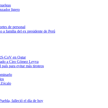
huelgas
anzador ligero
ortes de personal
o a familia del ex presidente de Perú
MERS-CoV en Qatar
ntado a Ciro Gómez Leyva
 país para evitar más tiroteos
ominarlo
dos
 Zócalo
ebla, falleció el día de hoy