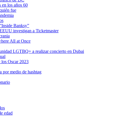
s en los años 60
quién fue
pandemia
os
 ”Inside Banksy”
n EEUU investigan a Ticketmaster
crania
where All at Once
omunidad LGTBQ+ a realizar concierto en Dubai
ual
 los Oscar 2023
a por medio de hashtag
onario
dos
 de edad