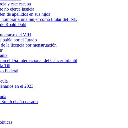
eja y este escapa
e no ejerce justicia
en de apellidos en sus hijos
e nombrar a una mujer como titular del INE
s de Roald Dahl
a
cuperarse del VIH
lpable por el Jurado
 de la licencia por menstruación
ur”
ania
n el Día Internacional del Cáncer Infantil
a Till
yo Federal
ícula
cenarios en el 2023
ruda
ll Smith el año pasado
líticas