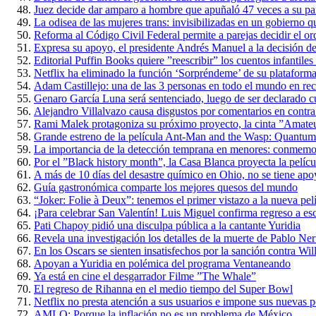
Juez decide dar amparo a hombre que apuñaló 47 veces a su par
La odisea de las mujeres trans: invisibilizadas en un gobierno qu
Reforma al Código Civil Federal permite a parejas decidir el ord
Expresa su apoyo, el presidente Andrés Manuel a la decisión d
Editorial Puffin Books quiere ”reescribir” los cuentos infantile
Netflix ha eliminado la función ‘Sorpréndeme’ de su plataform
Adam Castillejo: una de las 3 personas en todo el mundo en re
Genaro García Luna será sentenciado, luego de ser declarado cu
Alejandro Villalvazo causa disgustos por comentarios en contra
Rami Malek protagoniza su próximo proyecto, la cinta ”Amate
Grande estreno de la película Ant-Man and the Wasp: Quantum
La importancia de la detección temprana en menores: conmemora
Por el ”Black history month”, la Casa Blanca proyecta la películ
A más de 10 días del desastre químico en Ohio, no se tiene apo
Guía gastronómica comparte los mejores quesos del mundo
“Joker: Folie à Deux”: tenemos el primer vistazo a la nueva pel
¡Para celebrar San Valentín! Luis Miguel confirma regreso a es
Pati Chapoy pidió una disculpa pública a la cantante Yuridia
Revela una investigación los detalles de la muerte de Pablo Ne
En los Oscars se sienten insatisfechos por la sanción contra Wi
Apoyan a Yuridia en polémica del programa Ventaneando
Ya está en cine el desgarrador Filme ”The Whale”
El regreso de Rihanna en el medio tiempo del Super Bowl
Netflix no presta atención a sus usuarios e impone sus nuevas po
AMLO: Porque la inflación no es un problema de México