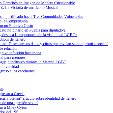
us Derechos de Imagen de Manera Cuestionable
ME: La Victoria de una Icono Musical
Injustificado hacia Tres Comunidades Vulnerables
do la Comprensión
con un Emotivo Gesto
dato no binario en Puebla para diputado/a
 destaca la importancia de la visibilidad LGBT+
otipos de género
o! Descubre sus datos y cifras que revelan su compromiso social”
de relación
rave infección bacteriana
ual para menores
 lenguaje inclusivo durante la Marcha LGBT
a diversidad
greso a los escenarios
nte
egresan a Grecia
cia y ofensa” artículo sobre identidad de género
a de una agresión sexual
ar a Miley Cyrus
ados del 19S