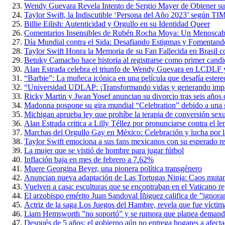
Wendy Guevara Revela Intento de Sergio Mayer de Obtener s
Taylor Swift, la Indiscutible ‘Persona del Año 2023’ según TI
Billie Eilish: Autenticidad y Orgullo en su Identidad Queer
Comentarios Insensibles de Rubén Rocha Moya: Un Menoscabo 
Día Mundial contra el Sida: Desafiando Estigmas y Fomentan
Taylor Swift Honra la Memoria de su Fan Fallecida en Brasil 
Betuky Camacho hace historia al registrarse como primer candi
Alan Estrada celebra el triunfo de Wendy Guevara en LCDLF y
“Barbie”: La muñeca icónica en una película que desafía estere
“Universidad UDLAP: ¡Transformando vidas y generando impact
Ricky Martin y Jwan Yosef anuncian su divorcio tras seis años 
Madonna pospone su gira mundial “Celebration” debido a una g
Michigan aprueba ley que prohíbe la terapia de conversión sex
Alan Estrada critica a Lilly Téllez por pronunciarse contra el
Marchas del Orgullo Gay en México: Celebración y lucha por l
Taylor Swift emociona a sus fans mexicanos con su esperado re
La mujer que se vistió de hombre para jugar fútbol
Inflación baja en mes de febrero a 7.62%
Muere Georgina Beyer, una pionera política transgénero
Anuncian nueva adaptación de Las Tortugas Ninja: Caos muta
Vuelven a casa: esculturas que se encontraban en el Vaticano r
El arzobispo emérito Juan Sandoval Íñiguez califica de ”ignoran
Actriz de la saga Los Juegos del Hambre, revela que fue víctim
Liam Hemsworth ”no soportó” y se rumora que planea demand
Después de 5 años: el gobierno aún no entrega hogares a afect