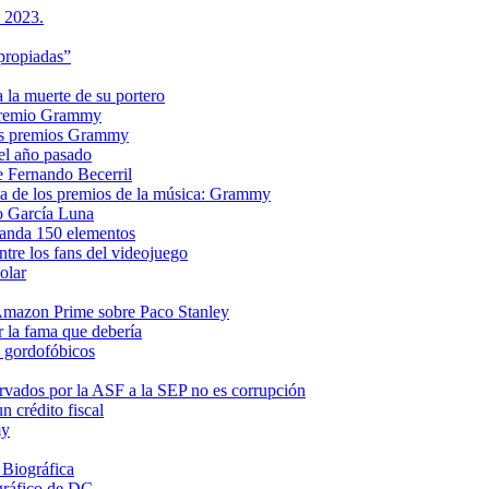
s 2023.
propiadas”
a la muerte de su portero
n premio Grammy
 los premios Grammy
el año pasado
e Fernando Becerril
ria de los premios de la música: Grammy
o García Luna
manda 150 elementos
ntre los fans del videojuego
olar
e Amazon Prime sobre Paco Stanley
r la fama que debería
s gordofóbicos
rvados por la ASF a la SEP no es corrupción
 crédito fiscal
my
 Biográfica
gráfico de DC