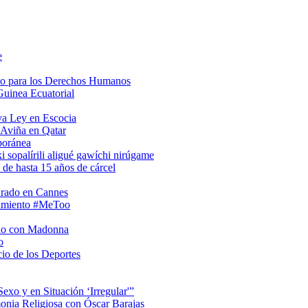
e
so para los Derechos Humanos
Guinea Ecuatorial
va Ley en Escocia
 Aviña en Qatar
poránea
i sopalírili aligué gawíchi nirúgame
 de hasta 15 años de cárcel
urado en Cannes
vimiento #MeToo
rio con Madonna
o
io de los Deportes
xo y en Situación ‘Irregular'”
onia Religiosa con Óscar Barajas