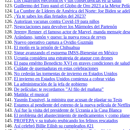
Los cigarrillos electrónicos y sus consecuencias en la salud
Guillermo del Toro ganó el Globo de Oro 2023 a la Mejor Pel
La Cumbre de Líderes de América del Norte: Joe Biden se adel
¿Ya te sabes los días feriados del 2023?
Autorizan vacunas contra Covid-19 para niños
Negociaciones para devolver los Mármoles del Partenón
Jeremy Renner, el famoso actor de Marvel, manda mensaje desd
Arándano, jamón y queso: la nueva rosca de reyes
Nuevo operativo captura a Ovidio Guzmán
El motín en la prisión de Chihuahua
Sigue avanzando el esquema IMSS-Bienestar en México
Ucrania considera una estrategia de ataque con drones
El papa emérito Benedicto XVI en graves condiciones de salud
Cuídate de quemaduras en estas celebraciones
No cederán las tormentas de invierno en Estados Unidos
El invierno en Estados Unidos comienza a cobrar vidas
La administración de la jefa de gobierno
De películas: te recordamos ”Al filo del mañana”
Matilda: el musical
Yasmín Esquivel, la ministra que acusan de plagiar su Tesis
Estamos al pendiente del estreno de la nueva película de Netfli
Así fue la visita del presidente de Ucrania a la Casa Blanca
El problema del abastecimiento de medicamentos y como planea 
PROFEPA y su trabajo reubicando los felinos rescatados
Así celebró Billie Eilish su cumpleaños #21