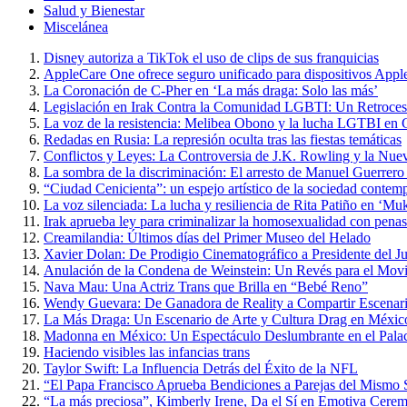
Salud y Bienestar
Miscelánea
Disney autoriza a TikTok el uso de clips de sus franquicias
AppleCare One ofrece seguro unificado para dispositivos Appl
La Coronación de C-Pher en ‘La más draga: Solo las más’
Legislación en Irak Contra la Comunidad LGBTI: Un Retroce
La voz de la resistencia: Melibea Obono y la lucha LGTBI en 
Redadas en Rusia: La represión oculta tras las fiestas temáticas
Conflictos y Leyes: La Controversia de J.K. Rowling y la Nue
La sombra de la discriminación: El arresto de Manuel Guerrero
“Ciudad Cenicienta”: un espejo artístico de la sociedad contem
La voz silenciada: La lucha y resiliencia de Rita Patiño en ‘Muk
Irak aprueba ley para criminalizar la homosexualidad con penas
Creamilandia: Últimos días del Primer Museo del Helado
Xavier Dolan: De Prodigio Cinematográfico a Presidente del J
Anulación de la Condena de Weinstein: Un Revés para el Mo
Nava Mau: Una Actriz Trans que Brilla en “Bebé Reno”
Wendy Guevara: De Ganadora de Reality a Compartir Escena
La Más Draga: Un Escenario de Arte y Cultura Drag en Méxic
Madonna en México: Un Espectáculo Deslumbrante en el Palac
Haciendo visibles las infancias trans
Taylor Swift: La Influencia Detrás del Éxito de la NFL
“El Papa Francisco Aprueba Bendiciones a Parejas del Mismo Se
“La más preciosa”, Kimberly Irene, Da el Sí en Emotiva Cerem