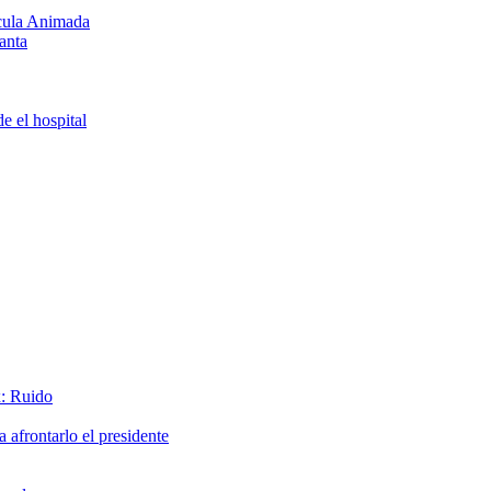
ícula Animada
anta
e el hospital
x: Ruido
afrontarlo el presidente