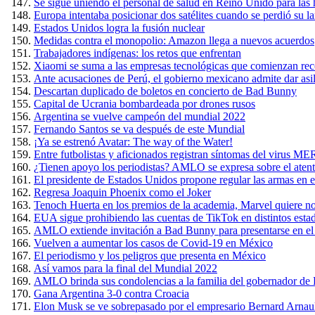
Se sigue uniendo el personal de salud en Reino Unido para las 
Europa intentaba posicionar dos satélites cuando se perdió su l
Estados Unidos logra la fusión nuclear
Medidas contra el monopolio: Amazon llega a nuevos acuerdos
Trabajadores indígenas: los retos que enfrentan
Xiaomi se suma a las empresas tecnológicas que comienzan rec
Ante acusaciones de Perú, el gobierno mexicano admite dar asil
Descartan duplicado de boletos en concierto de Bad Bunny
Capital de Ucrania bombardeada por drones rusos
Argentina se vuelve campeón del mundial 2022
Fernando Santos se va después de este Mundial
¡Ya se estrenó Avatar: The way of the Water!
Entre futbolistas y aficionados registran síntomas del virus 
¿Tienen apoyo los periodistas? AMLO se expresa sobre el ate
El presidente de Estados Unidos propone regular las armas en el
Regresa Joaquin Phoenix como el Joker
Tenoch Huerta en los premios de la academia, Marvel quiere n
EUA sigue prohibiendo las cuentas de TikTok en distintos esta
AMLO extiende invitación a Bad Bunny para presentarse en el
Vuelven a aumentar los casos de Covid-19 en México
El periodismo y los peligros que presenta en México
Así vamos para la final del Mundial 2022
AMLO brinda sus condolencias a la familia del gobernador de Pu
Gana Argentina 3-0 contra Croacia
Elon Musk se ve sobrepasado por el empresario Bernard Arnaul