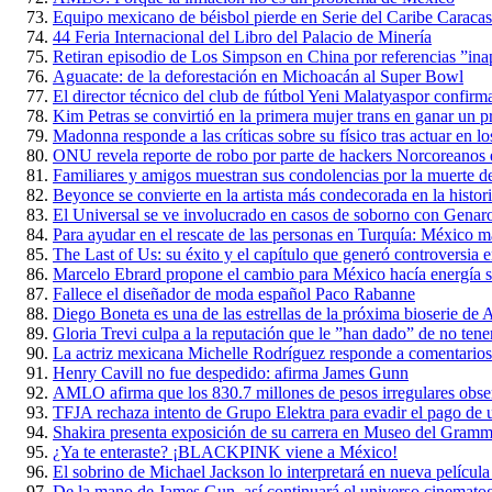
Equipo mexicano de béisbol pierde en Serie del Caribe Caraca
44 Feria Internacional del Libro del Palacio de Minería
Retiran episodio de Los Simpson en China por referencias ”ina
Aguacate: de la deforestación en Michoacán al Super Bowl
El director técnico del club de fútbol Yeni Malatyaspor confirm
Kim Petras se convirtió en la primera mujer trans en ganar u
Madonna responde a las críticas sobre su físico tras actuar en
ONU revela reporte de robo por parte de hackers Norcoreanos 
Familiares y amigos muestran sus condolencias por la muerte d
Beyonce se convierte en la artista más condecorada en la histo
El Universal se ve involucrado en casos de soborno con Genar
Para ayudar en el rescate de las personas en Turquía: México 
The Last of Us: su éxito y el capítulo que generó controversia e
Marcelo Ebrard propone el cambio para México hacía energía s
Fallece el diseñador de moda español Paco Rabanne
Diego Boneta es una de las estrellas de la próxima bioserie d
Gloria Trevi culpa a la reputación que le ”han dado” de no tene
La actriz mexicana Michelle Rodríguez responde a comentario
Henry Cavill no fue despedido: afirma James Gunn
AMLO afirma que los 830.7 millones de pesos irregulares obse
TFJA rechaza intento de Grupo Elektra para evadir el pago de un
Shakira presenta exposición de su carrera en Museo del Gram
¿Ya te enteraste? ¡BLACKPINK viene a México!
El sobrino de Michael Jackson lo interpretará en nueva película
De la mano de James Gun, así continuará el universo cinemato