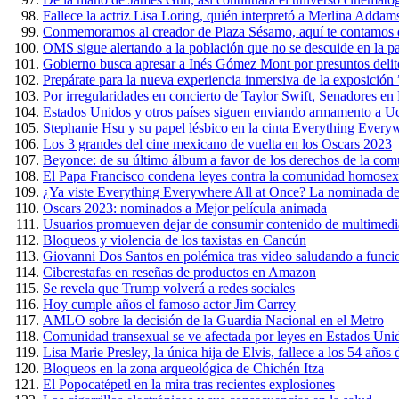
Fallece la actriz Lisa Loring, quién interpretó a Merlina Addam
Conmemoramos al creador de Plaza Sésamo, aquí te contamos 
OMS sigue alertando a la población que no se descuide en la 
Gobierno busca apresar a Inés Gómez Mont por presuntos delit
Prepárate para la nueva experiencia inmersiva de la exposición
Por irregularidades en concierto de Taylor Swift, Senadores e
Estados Unidos y otros países siguen enviando armamento a U
Stephanie Hsu y su papel lésbico en la cinta Everything Every
Los 3 grandes del cine mexicano de vuelta en los Oscars 2023
Beyonce: de su último álbum a favor de los derechos de la c
El Papa Francisco condena leyes contra la comunidad homosex
¿Ya viste Everything Everywhere All at Once? La nominada de
Oscars 2023: nominados a Mejor película animada
Usuarios promueven dejar de consumir contenido de multimedi
Bloqueos y violencia de los taxistas en Cancún
Giovanni Dos Santos en polémica tras video saludando a funci
Ciberestafas en reseñas de productos en Amazon
Se revela que Trump volverá a redes sociales
Hoy cumple años el famoso actor Jim Carrey
AMLO sobre la decisión de la Guardia Nacional en el Metro
Comunidad transexual se ve afectada por leyes en Estados Uni
Lisa Marie Presley, la única hija de Elvis, fallece a los 54 años
Bloqueos en la zona arqueológica de Chichén Itza
El Popocatépetl en la mira tras recientes explosiones