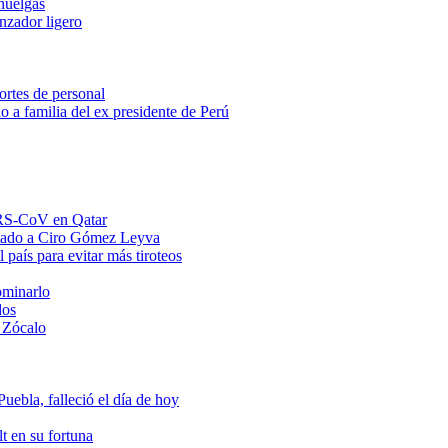
huelgas
anzador ligero
ortes de personal
o a familia del ex presidente de Perú
MERS-CoV en Qatar
ntado a Ciro Gómez Leyva
 país para evitar más tiroteos
ominarlo
dos
 Zócalo
ebla, falleció el día de hoy
t en su fortuna