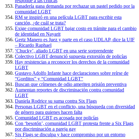
responde a las críticas
Panadería gana demanda por rechazar un pastel pedido por la
comunidad LGBT
RM se inspiró en una película LGBT para escribir esta
canción, ¿de cuál se trata?
Exige comunidad LGBT bajar costo en trámite para el cambio
de identidad en Nayarit
Gertz Manero es Juez y parte en el caso UDLAP, dice la UIF
– Ricardo Raphael
‘Chucky’, aliado LGBT en una serie sorprendente
Colectivo LGBT denunció supuesta extorsión de policías
Hay resistencias a reconocer los derechos de la comunidad
LGBT
Gustavo Adolfo Infante hace declaraciones sobre reírse de
“Gorditos” y “Comunidad LGBT”
Buscan que crímenes de odio ameriten prisión preventiva
Aumentan reportes de discriminación contra comunidad
LGBT
Daniela Rodrice su suma contra Six Flags
Personas LGBT en el conflicto, una búsqueda con diversidad
de género para quienes hacen falta
Comunidad LGBT es acosada por policías
Con ‘besotón’, comunidad LGBT protesta frente a Six Flags
por discriminación a pareja gay
Six Flags se disculpa y hace compromiso por un entorno