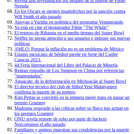
Revela una investigación los detalles de la muerte de Pablo
Neruda
En los Oscars se sienten insatisfechos por la sanción contra
Will Smith el año pasado
Apoyan a Yuridia en polémica del programa Ventaneando
Ya está en cine el desgarrador Filme ”The Whale”
El regreso de Rihanna en el medio tiempo del Super Bowl
Netflix no presta atención a sus usuarios e impone sus nuevas
políticas
AMLO: Porque la inflación no es un problema de México
Equipo mexicano de béisbol pierde en Serie del Caribe
Caracas 2023.
44 Feria Internacional del Libro del Palacio de Minería
Retiran episodio de Los Simpson en China por referencias
”inapropiadas”
Aguacate: de la deforestación en Michoacán al Super Bowl
El director técnico del club de fútbol Yeni Malatyaspor
confirma la muerte de su portero
Kim Petras se convirtió en la primera mujer trans en ganar un
premio Grammy
Madonna responde a las críticas sobre su físico tras actuar en
los premios Grammy
ONU revela reporte de robo por parte de hackers
Norcoreanos el año pasado
Familiares y amigos muestran sus condolencias por la muerte