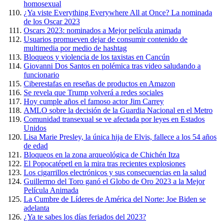
homosexual
¿Ya viste Everything Everywhere All at Once? La nominada
de los Oscar 2023
Oscars 2023: nominados a Mejor película animada
Usuarios promueven dejar de consumir contenido de
multimedia por medio de hashtag
Bloqueos y violencia de los taxistas en Cancún
Giovanni Dos Santos en polémica tras video saludando a
funcionario
Ciberestafas en reseñas de productos en Amazon
Se revela que Trump volverá a redes sociales
Hoy cumple años el famoso actor Jim Carrey
AMLO sobre la decisión de la Guardia Nacional en el Metro
Comunidad transexual se ve afectada por leyes en Estados
Unidos
Lisa Marie Presley, la única hija de Elvis, fallece a los 54 años
de edad
Bloqueos en la zona arqueológica de Chichén Itza
El Popocatépetl en la mira tras recientes explosiones
Los cigarrillos electrónicos y sus consecuencias en la salud
Guillermo del Toro ganó el Globo de Oro 2023 a la Mejor
Película Animada
La Cumbre de Líderes de América del Norte: Joe Biden se
adelanta
¿Ya te sabes los días feriados del 2023?