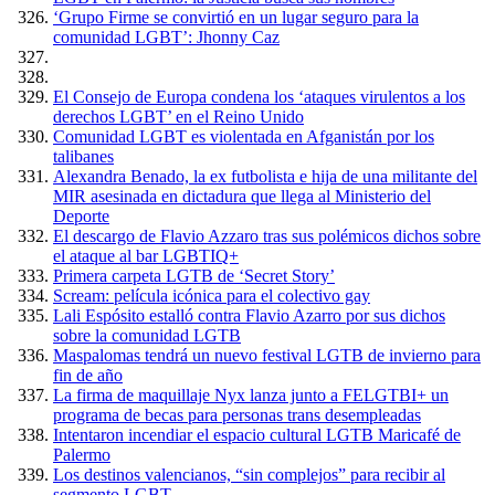
‘Grupo Firme se convirtió en un lugar seguro para la
comunidad LGBT’: Jhonny Caz
El Consejo de Europa condena los ‘ataques virulentos a los
derechos LGBT’ en el Reino Unido
Comunidad LGBT es violentada en Afganistán por los
talibanes
Alexandra Benado, la ex futbolista e hija de una militante del
MIR asesinada en dictadura que llega al Ministerio del
Deporte
El descargo de Flavio Azzaro tras sus polémicos dichos sobre
el ataque al bar LGBTIQ+
Primera carpeta LGTB de ‘Secret Story’
Scream: película icónica para el colectivo gay
Lali Espósito estalló contra Flavio Azarro por sus dichos
sobre la comunidad LGTB
Maspalomas tendrá un nuevo festival LGTB de invierno para
fin de año
La firma de maquillaje Nyx lanza junto a FELGTBI+ un
programa de becas para personas trans desempleadas
Intentaron incendiar el espacio cultural LGTB Maricafé de
Palermo
Los destinos valencianos, “sin complejos” para recibir al
segmento LGBT