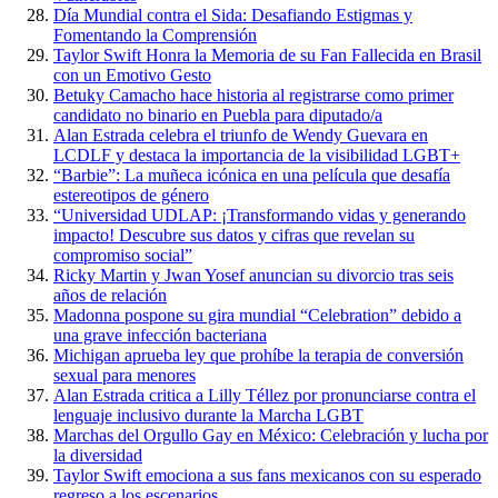
Día Mundial contra el Sida: Desafiando Estigmas y
Fomentando la Comprensión
Taylor Swift Honra la Memoria de su Fan Fallecida en Brasil
con un Emotivo Gesto
Betuky Camacho hace historia al registrarse como primer
candidato no binario en Puebla para diputado/a
Alan Estrada celebra el triunfo de Wendy Guevara en
LCDLF y destaca la importancia de la visibilidad LGBT+
“Barbie”: La muñeca icónica en una película que desafía
estereotipos de género
“Universidad UDLAP: ¡Transformando vidas y generando
impacto! Descubre sus datos y cifras que revelan su
compromiso social”
Ricky Martin y Jwan Yosef anuncian su divorcio tras seis
años de relación
Madonna pospone su gira mundial “Celebration” debido a
una grave infección bacteriana
Michigan aprueba ley que prohíbe la terapia de conversión
sexual para menores
Alan Estrada critica a Lilly Téllez por pronunciarse contra el
lenguaje inclusivo durante la Marcha LGBT
Marchas del Orgullo Gay en México: Celebración y lucha por
la diversidad
Taylor Swift emociona a sus fans mexicanos con su esperado
regreso a los escenarios