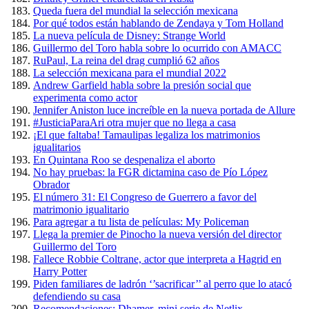
Queda fuera del mundial la selección mexicana
Por qué todos están hablando de Zendaya y Tom Holland
La nueva película de Disney: Strange World
Guillermo del Toro habla sobre lo ocurrido con AMACC
RuPaul, La reina del drag cumplió 62 años
La selección mexicana para el mundial 2022
Andrew Garfield habla sobre la presión social que
experimenta como actor
Jennifer Aniston luce increíble en la nueva portada de Allure
#JusticiaParaAri otra mujer que no llega a casa
¡El que faltaba! Tamaulipas legaliza los matrimonios
igualitarios
En Quintana Roo se despenaliza el aborto
No hay pruebas: la FGR dictamina caso de Pío López
Obrador
El número 31: El Congreso de Guerrero a favor del
matrimonio igualitario
Para agregar a tu lista de películas: My Policeman
Llega la premier de Pinocho la nueva versión del director
Guillermo del Toro
Fallece Robbie Coltrane, actor que interpreta a Hagrid en
Harry Potter
Piden familiares de ladrón ‘’sacrificar’’ al perro que lo atacó
defendiendo su casa
Recomendaciones: Dhamer, mini serie de Netlix