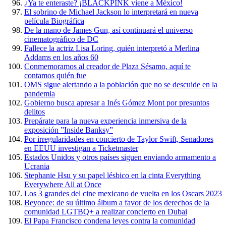
¿Ya te enteraste? ¡BLACKPINK viene a México!
El sobrino de Michael Jackson lo interpretará en nueva
película Biográfica
De la mano de James Gun, así continuará el universo
cinematográfico de DC
Fallece la actriz Lisa Loring, quién interpretó a Merlina
Addams en los años 60
Conmemoramos al creador de Plaza Sésamo, aquí te
contamos quién fue
OMS sigue alertando a la población que no se descuide en la
pandemia
Gobierno busca apresar a Inés Gómez Mont por presuntos
delitos
Prepárate para la nueva experiencia inmersiva de la
exposición ”Inside Banksy”
Por irregularidades en concierto de Taylor Swift, Senadores
en EEUU investigan a Ticketmaster
Estados Unidos y otros países siguen enviando armamento a
Ucrania
Stephanie Hsu y su papel lésbico en la cinta Everything
Everywhere All at Once
Los 3 grandes del cine mexicano de vuelta en los Oscars 2023
Beyonce: de su último álbum a favor de los derechos de la
comunidad LGTBQ+ a realizar concierto en Dubai
El Papa Francisco condena leyes contra la comunidad