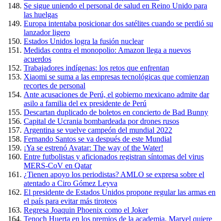
Se sigue uniendo el personal de salud en Reino Unido para
las huelgas
Europa intentaba posicionar dos satélites cuando se perdió su
lanzador ligero
Estados Unidos logra la fusión nuclear
Medidas contra el monopolio: Amazon llega a nuevos
acuerdos
Trabajadores indígenas: los retos que enfrentan
Xiaomi se suma a las empresas tecnológicas que comienzan
recortes de personal
Ante acusaciones de Perú, el gobierno mexicano admite dar
asilo a familia del ex presidente de Perú
Descartan duplicado de boletos en concierto de Bad Bunny
Capital de Ucrania bombardeada por drones rusos
Argentina se vuelve campeón del mundial 2022
Fernando Santos se va después de este Mundial
¡Ya se estrenó Avatar: The way of the Water!
Entre futbolistas y aficionados registran síntomas del virus
MERS-CoV en Qatar
¿Tienen apoyo los periodistas? AMLO se expresa sobre el
atentado a Ciro Gómez Leyva
El presidente de Estados Unidos propone regular las armas en
el país para evitar más tiroteos
Regresa Joaquin Phoenix como el Joker
Tenoch Huerta en los premios de la academia, Marvel quiere