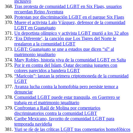
inclusivo
Tras protesta de comunidad LGBT en Six Flags, usuarios
recuerdan Reino Aventura
Protestan por discriminación LGBT en el parque Six Flags
Muere el activista Lalo Vázquez, defensor de la comunidad
LGBT en Guanajuato
Un deportista olímpico y activista LGBT murió a los 32 años
‘Era Diferente’, la canción que Los Tigres del Norte le
regalaron a la comunidad LGBT
LGBT: Guanajuato se une a estados que dicen “sí” al
matrimonio igualitario
Mary Robles, historia viva de la comunidad LGBT en Salta
Por ir en contra del Islam, Qatar decomisa juguetes con
colores parecidos a bandera LGBT
“Maricoin”: lanzan la primera criptomoneda de la comunidad
LGBT
Avanza lucha contra la homofobia pero persiste temor a
denunciar
Comunidad LGBT puede estar tranquila, en Guerrero se
trabaja en el matrimonio igualitario
Confrontan a Raúl de Molina por comentarios
discriminatorios contra la comunidad LGBT
Caribe Mexicano, favorito de comunidad LGBT para
temporada navideña
Yuri se ríe de las críticas LGBT tras comentarios homofóbicos