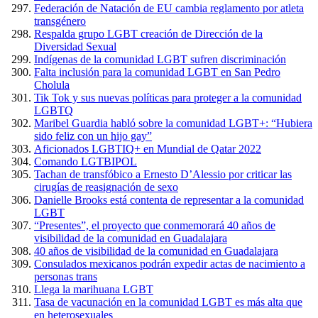
Federación de Natación de EU cambia reglamento por atleta
transgénero
Respalda grupo LGBT creación de Dirección de la
Diversidad Sexual
Indígenas de la comunidad LGBT sufren discriminación
Falta inclusión para la comunidad LGBT en San Pedro
Cholula
Tik Tok y sus nuevas políticas para proteger a la comunidad
LGBTQ
Maribel Guardia habló sobre la comunidad LGBT+: “Hubiera
sido feliz con un hijo gay”
Aficionados LGBTIQ+ en Mundial de Qatar 2022
Comando LGTBIPOL
Tachan de transfóbico a Ernesto D’Alessio por criticar las
cirugías de reasignación de sexo
Danielle Brooks está contenta de representar a la comunidad
LGBT
“Presentes”, el proyecto que conmemorará 40 años de
visibilidad de la comunidad en Guadalajara
40 años de visibilidad de la comunidad en Guadalajara
Consulados mexicanos podrán expedir actas de nacimiento a
personas trans
Llega la marihuana LGBT
Tasa de vacunación en la comunidad LGBT es más alta que
en heterosexuales