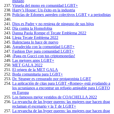
mutado
Viruela del mono en comunidad LGBT+
Harry’s House: Un éxito en la industria
Policías de Edomex agreden colectivos LGBT y a periodistas
Dios es Padre y no reniega de ninguno de sus hijos
Día contra la Homofobia
Danna Paola Rompe el Tecate Emblema 2022
Llega Tecate Emblema 2022
Balenciaga lo hace de nuevo
Agradecida con la comunidad LGBT+
Fashion Day para comunidad LGBT+
¡Paga en Gucci con tus criptomonedas!
Las mejores apps LGBT+
MET GALA 2022
El origen de la MET GALA
Boda comunitaria para LGBT+
Dr. Strange es censurado por protagonista LGBT
La aplicación de citas para LGBT «Romeo» está ayudando a
los ucranianos a encontrar un refugio amigable para LGBTQ
en Europa
Los famosos mejor vestidos de COACHELLA 2022
La revancha de las hyper queens: las mujeres que hacen drag
reclaman el escenario y la T de LGBT+
La revancha de las hyper queens: las mujeres que hacen drag