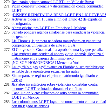
Realizarán primer carnaval LGBT+ en Valle de Bravo
Piden combatir violencia y discriminación contra comunidad
LGBT
¡DISNEY REINSTAURA BESO LGBT EN LIGHTYEAR!
Activistas piden en Tijuana el fin del Título 42 de expulsión
de migrantes
Abren oficina pro LGBT en Francisco I. Madero
Senado pondera agenda sinaloense para erradicar la violencia
de género
Lia Thomas, la primera nadadora transgénero en ganar una
competencia universitaria de élite en USA
El Congreso de Guatemala ha aprobado una ley que penaliza
a las mujeres que acuden al aborto y que, además, ilegaliza el
matrimonio entre parejas del mismo sexo
¡NO SOY HOMOFÓBICA! Menciona Yuri
La ley “No digas gay” avanza en Florida; busca prohibir que
se hable de la orientación sexual en las aulas
Sin amparo, se registra el primer matrimonio igualitario en
Celaya
JEP abre investigación sobre violencias cometidas contra
menores LGBT reclutados durante el conflicto
Caso Junior Nieto: crímenes de odio contra la comunidad
LGBT en México
Los colombianos LGBT logran reconocimiento en una ciudad
con un legado de abusos