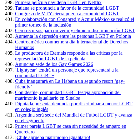
Primera película navideña LGBT en Netflix
Tatiana se pronuncia a favor de la comunidad LGBT
Congreso de MTY cierra puerta a comunidad LGBT
En colaboración con Conapred y Acnur México se realizó el
primer torneo de la inclusión
Cero recursos para prevenir y eliminar discriminación LGBT
Aumenta la depresión entre las personas LGBT en Polonia
Centroamérica conmemora día Internacional de Derechos
Humanos
La productora de Eternals responde a las críticas por la
representación LGBT de la película
Anuncian sede de los Gay Games 2026
‘Lightyear’ tendrá un personaje que representará a la
comunidad LGBT+
Cuba inaugurará en La Habana un segundo resort ‘gay-
friendly’
Con desfile, comunidad LGBT festeja aprobación del
matrimonio igualitario en Sinaloa
Diputada presenta denuncia por discriminar a menor LGBT
en colegio inglés
Argentina será sede del Mundial de Fútbol LGBT y avanza
en el segmento
Primer pareja LGBT se casa sin necesidad de amparo en
Querétaro
¡Chile aprueba matrimonio igualitario!