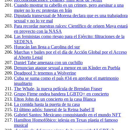
Cuando mostrar tu cabello es un crimen, pero asesinar a una
mujer no lo es: protestas en Irán
Diputada transexual de Morena declara que es una trabajadora
sexual y no lo ve mal
Para recordar nuestras raíces: Científico de origen Maya estará
en proyecto con la NASA
Las feministas como riesgo para el Ejército: filtraciones de la
SEDENA
Huracán Ian llega a Carolina del sur
Marchas y bailes por el el día de Acción Global por el Acceso
al Aborto Legal
Daniel Tabe amenaza con un cuchillo
Denuncian ataque sexual a menor en un Kínder en Puebla
Deadpool 3: tenemos a Wolverine
Cuba se suma como el país #34 en aprobar el matrimonio
igualitario
The Whale, la nueva película de Brendan Fraser
Grupo Firme ondea bandera LGBTQ+ en concierto
Elton John da un concierto en la casa Blanca
La comida hasta la puerta de tu casa
El último adiós: funeral de la Reina Isabel II
Gabriel Santos: Mexicano conquistando en el mundo NFT
Hamilton Homofóbico: iglesia en Texas plagia el famoso
musical