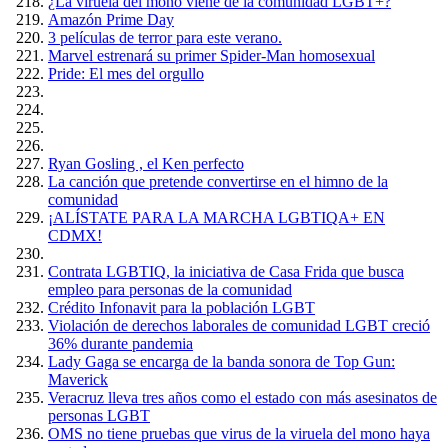
¿La viruela del mono viene de la comunidad LGBT+?
Amazón Prime Day
3 películas de terror para este verano.
Marvel estrenará su primer Spider-Man homosexual
Pride: El mes del orgullo
Ryan Gosling , el Ken perfecto
La canción que pretende convertirse en el himno de la
comunidad
¡ALÍSTATE PARA LA MARCHA LGBTIQA+ EN
CDMX!
Contrata LGBTIQ, la iniciativa de Casa Frida que busca
empleo para personas de la comunidad
Crédito Infonavit para la población LGBT
Violación de derechos laborales de comunidad LGBT creció
36% durante pandemia
Lady Gaga se encarga de la banda sonora de Top Gun:
Maverick
Veracruz lleva tres años como el estado con más asesinatos de
personas LGBT
OMS no tiene pruebas que virus de la viruela del mono haya