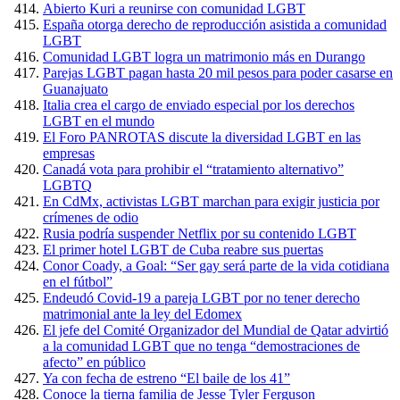
Abierto Kuri a reunirse con comunidad LGBT
España otorga derecho de reproducción asistida a comunidad
LGBT
Comunidad LGBT logra un matrimonio más en Durango
Parejas LGBT pagan hasta 20 mil pesos para poder casarse en
Guanajuato
Italia crea el cargo de enviado especial por los derechos
LGBT en el mundo
El Foro PANROTAS discute la diversidad LGBT en las
empresas
Canadá vota para prohibir el “tratamiento alternativo”
LGBTQ
En CdMx, activistas LGBT marchan para exigir justicia por
crímenes de odio
Rusia podría suspender Netflix por su contenido LGBT
El primer hotel LGBT de Cuba reabre sus puertas
Conor Coady, a Goal: “Ser gay será parte de la vida cotidiana
en el fútbol”
Endeudó Covid-19 a pareja LGBT por no tener derecho
matrimonial ante la ley del Edomex
El jefe del Comité Organizador del Mundial de Qatar advirtió
a la comunidad LGBT que no tenga “demostraciones de
afecto” en público
Ya con fecha de estreno “El baile de los 41”
Conoce la tierna familia de Jesse Tyler Ferguson