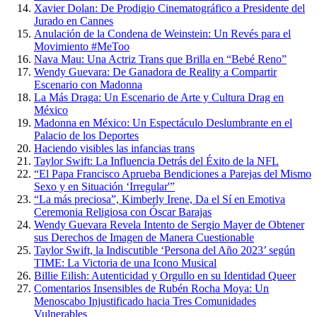
Xavier Dolan: De Prodigio Cinematográfico a Presidente del
Jurado en Cannes
Anulación de la Condena de Weinstein: Un Revés para el
Movimiento #MeToo
Nava Mau: Una Actriz Trans que Brilla en “Bebé Reno”
Wendy Guevara: De Ganadora de Reality a Compartir
Escenario con Madonna
La Más Draga: Un Escenario de Arte y Cultura Drag en
México
Madonna en México: Un Espectáculo Deslumbrante en el
Palacio de los Deportes
Haciendo visibles las infancias trans
Taylor Swift: La Influencia Detrás del Éxito de la NFL
“El Papa Francisco Aprueba Bendiciones a Parejas del Mismo
Sexo y en Situación ‘Irregular'”
“La más preciosa”, Kimberly Irene, Da el Sí en Emotiva
Ceremonia Religiosa con Óscar Barajas
Wendy Guevara Revela Intento de Sergio Mayer de Obtener
sus Derechos de Imagen de Manera Cuestionable
Taylor Swift, la Indiscutible ‘Persona del Año 2023’ según
TIME: La Victoria de una Icono Musical
Billie Eilish: Autenticidad y Orgullo en su Identidad Queer
Comentarios Insensibles de Rubén Rocha Moya: Un
Menoscabo Injustificado hacia Tres Comunidades
Vulnerables