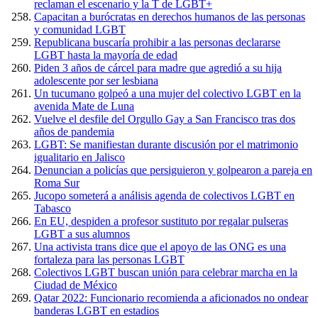
reclaman el escenario y la T de LGBT+
Capacitan a burócratas en derechos humanos de las personas
y comunidad LGBT
Republicana buscaría prohibir a las personas declararse
LGBT hasta la mayoría de edad
Piden 3 años de cárcel para madre que agredió a su hija
adolescente por ser lesbiana
Un tucumano golpeó a una mujer del colectivo LGBT en la
avenida Mate de Luna
Vuelve el desfile del Orgullo Gay a San Francisco tras dos
años de pandemia
LGBT: Se manifiestan durante discusión por el matrimonio
igualitario en Jalisco
Denuncian a policías que persiguieron y golpearon a pareja en
Roma Sur
Jucopo someterá a análisis agenda de colectivos LGBT en
Tabasco
En EU, despiden a profesor sustituto por regalar pulseras
LGBT a sus alumnos
Una activista trans dice que el apoyo de las ONG es una
fortaleza para las personas LGBT
Colectivos LGBT buscan unión para celebrar marcha en la
Ciudad de México
Qatar 2022: Funcionario recomienda a aficionados no ondear
banderas LGBT en estadios