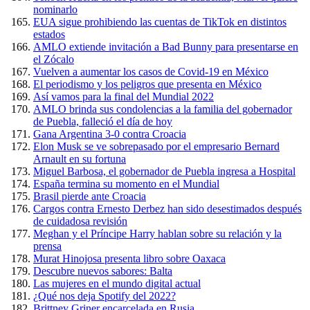
nominarlo
EUA sigue prohibiendo las cuentas de TikTok en distintos
estados
AMLO extiende invitación a Bad Bunny para presentarse en
el Zócalo
Vuelven a aumentar los casos de Covid-19 en México
El periodismo y los peligros que presenta en México
Así vamos para la final del Mundial 2022
AMLO brinda sus condolencias a la familia del gobernador
de Puebla, falleció el día de hoy
Gana Argentina 3-0 contra Croacia
Elon Musk se ve sobrepasado por el empresario Bernard
Arnault en su fortuna
Miguel Barbosa, el gobernador de Puebla ingresa a Hospital
España termina su momento en el Mundial
Brasil pierde ante Croacia
Cargos contra Ernesto Derbez han sido desestimados después
de cuidadosa revisión
Meghan y el Príncipe Harry hablan sobre su relación y la
prensa
Murat Hinojosa presenta libro sobre Oaxaca
Descubre nuevos sabores: Balta
Las mujeres en el mundo digital actual
¿Qué nos deja Spotify del 2022?
Brittney Griner encarcelada en Rusia