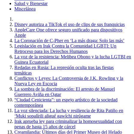
Salud y Bienestar
Miscelánea
Disney autoriza a TikTok el uso de clips de sus franquicias
AppleCare One ofrece seguro unificado para dispositivos
Apple
La Coronación de C-Pher en ‘La más draga: Solo las más’
Legislación en Irak Contra la Comunidad LGBTI: Un
Retroceso para los Derechos Humanos
La voz de la resistencia: Melibea Obono y la lucha LGTBI en
Guinea Ecuatorial
Redadas en Rusia: La represión oculta tras las fiestas
temáticas
Conflictos y Leyes: La Controversia de J.K. Rowling y la
Nueva Ley en Escocia
La sombra de la discriminación: El arresto de Manuel
Guerrero Aviña en Qatar
“Ciudad Cenicienta”: un espejo artístico de la sociedad
contemporánea
La voz silenciada: La lucha y resiliencia de Rita Patiño en
‘Muki sopalírili aligué gawíchi nirúgame
Irak aprueba ley para criminalizar la homosexualidad con
penas de hasta 15 años de cárcel
Creamilandia: Últimos días del Primer Museo del Helado