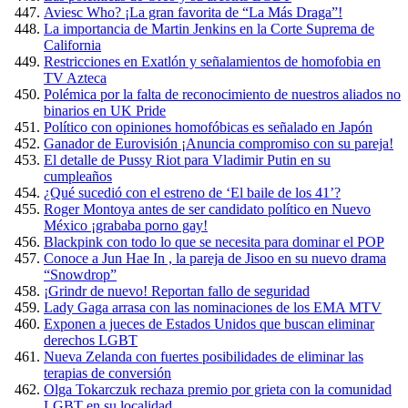
Aviesc Who? ¡La gran favorita de “La Más Draga”!
La importancia de Martin Jenkins en la Corte Suprema de
California
Restricciones en Exatlón y señalamientos de homofobia en
TV Azteca
Polémica por la falta de reconocimiento de nuestros aliados no
binarios en UK Pride
Político con opiniones homofóbicas es señalado en Japón
Ganador de Eurovisión ¡Anuncia compromiso con su pareja!
El detalle de Pussy Riot para Vladimir Putin en su
cumpleaños
¿Qué sucedió con el estreno de ‘El baile de los 41’?
Roger Montoya antes de ser candidato político en Nuevo
México ¡grababa porno gay!
Blackpink con todo lo que se necesita para dominar el POP
Conoce a Jun Hae In , la pareja de Jisoo en su nuevo drama
“Snowdrop”
¡Grindr de nuevo! Reportan fallo de seguridad
Lady Gaga arrasa con las nominaciones de los EMA MTV
Exponen a jueces de Estados Unidos que buscan eliminar
derechos LGBT
Nueva Zelanda con fuertes posibilidades de eliminar las
terapias de conversión
Olga Tokarczuk rechaza premio por grieta con la comunidad
LGBT en su localidad