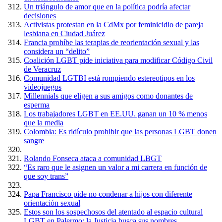
Un triángulo de amor que en la política podría afectar
decisiones
Activistas protestan en la CdMx por feminicidio de pareja
lesbiana en Ciudad Juárez
Francia prohíbe las terapias de reorientación sexual y las
considera un “delito”
Coalición LGBT pide iniciativa para modificar Código Civil
de Veracruz
Comunidad LGTBI está rompiendo estereotipos en los
videojuegos
Millennials que eligen a sus amigos como donantes de
esperma
Los trabajadores LGBT en EE.UU. ganan un 10 % menos
que la media
Colombia: Es ridículo prohibir que las personas LGBT donen
sangre
Rolando Fonseca ataca a comunidad LBGT
“Es raro que le asignen un valor a mi carrera en función de
que soy trans”
Papa Francisco pide no condenar a hijos con diferente
orientación sexual
Estos son los sospechosos del atentado al espacio cultural
LGBT en Palermo: la Justicia busca sus nombres