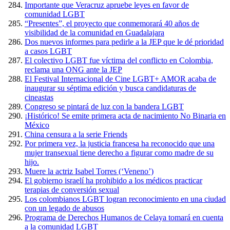
Importante que Veracruz apruebe leyes en favor de
comunidad LGBT
“Presentes”, el proyecto que conmemorará 40 años de
visibilidad de la comunidad en Guadalajara
Dos nuevos informes para pedirle a la JEP que le dé prioridad
a casos LGBT
El colectivo LGBT fue víctima del conflicto en Colombia,
reclama una ONG ante la JEP
El Festival Internacional de Cine LGBT+ AMOR acaba de
inaugurar su séptima edición y busca candidaturas de
cineastas
Congreso se pintará de luz con la bandera LGBT
¡Histórico! Se emite primera acta de nacimiento No Binaria en
México
China censura a la serie Friends
Por primera vez, la justicia francesa ha reconocido que una
mujer transexual tiene derecho a figurar como madre de su
hijo.
Muere la actriz Isabel Torres (‘Veneno’)
El gobierno israelí ha prohibido a los médicos practicar
terapias de conversión sexual
Los colombianos LGBT logran reconocimiento en una ciudad
con un legado de abusos
Programa de Derechos Humanos de Celaya tomará en cuenta
a la comunidad LGBT