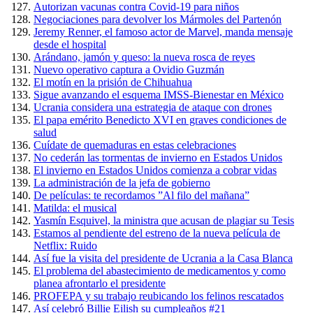
Autorizan vacunas contra Covid-19 para niños
Negociaciones para devolver los Mármoles del Partenón
Jeremy Renner, el famoso actor de Marvel, manda mensaje
desde el hospital
Arándano, jamón y queso: la nueva rosca de reyes
Nuevo operativo captura a Ovidio Guzmán
El motín en la prisión de Chihuahua
Sigue avanzando el esquema IMSS-Bienestar en México
Ucrania considera una estrategia de ataque con drones
El papa emérito Benedicto XVI en graves condiciones de
salud
Cuídate de quemaduras en estas celebraciones
No cederán las tormentas de invierno en Estados Unidos
El invierno en Estados Unidos comienza a cobrar vidas
La administración de la jefa de gobierno
De películas: te recordamos ”Al filo del mañana”
Matilda: el musical
Yasmín Esquivel, la ministra que acusan de plagiar su Tesis
Estamos al pendiente del estreno de la nueva película de
Netflix: Ruido
Así fue la visita del presidente de Ucrania a la Casa Blanca
El problema del abastecimiento de medicamentos y como
planea afrontarlo el presidente
PROFEPA y su trabajo reubicando los felinos rescatados
Así celebró Billie Eilish su cumpleaños #21