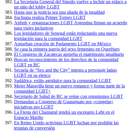
La Secretaría General del Sínodo vuelve a incluir un enlace a
un sitio del lobby LGBT
Hasta que la justicia sea una aliada de la igualdad
Suchiapa realiza Primer Torneo LGBT
Airbnb y organizaciones LGBT Argentina firman un acuerdo
para viajes inclusivos
Los legisladores de Senegal están redactando una nueva
legislación para la comunidad LGBT
Aprueban creación de Parlamento LGBT en México
Se casa la primera pareja del sexo femenino en Querétaro
El Congreso de Zacatecas aprueba el matrimonio igualitario
Buscan reconocimiento de los derechos de la comunidad
LGBT en BC
Secuela de “Sex and the City” integra a personaje latino
LGBT en su elenco
Sudáfrica, exilio agridulce para la comunidad LGBT
Mujer Maravilla tiene un nuevo romance y forma parte de la
comunidad LGBT+
Secretario de Salud de BC se reúne con organismos LGBT
Demandan a Congreso de Guanajuato por «congelar»
iniciativas pro LGBT
La Fiesta del Chamamé tendrá un escenario Lgbt en el
Espacio Mariño
En Reino Unido activistas LGBT luchan por prohibir las
terapias de conversión