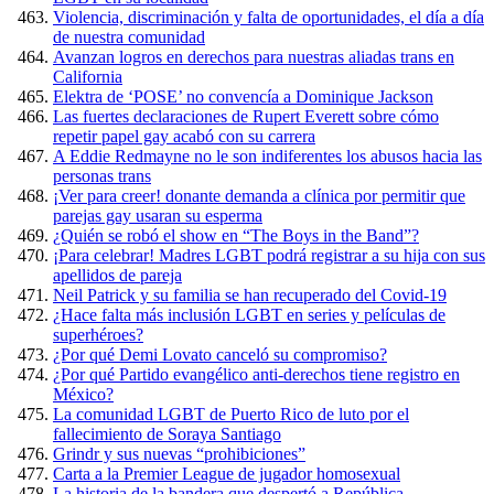
Violencia, discriminación y falta de oportunidades, el día a día
de nuestra comunidad
Avanzan logros en derechos para nuestras aliadas trans en
California
Elektra de ‘POSE’ no convencía a Dominique Jackson
Las fuertes declaraciones de Rupert Everett sobre cómo
repetir papel gay acabó con su carrera
A Eddie Redmayne no le son indiferentes los abusos hacia las
personas trans
¡Ver para creer! donante demanda a clínica por permitir que
parejas gay usaran su esperma
¿Quién se robó el show en “The Boys in the Band”?
¡Para celebrar! Madres LGBT podrá registrar a su hija con sus
apellidos de pareja
Neil Patrick y su familia se han recuperado del Covid-19
¿Hace falta más inclusión LGBT en series y películas de
superhéroes?
¿Por qué Demi Lovato canceló su compromiso?
¿Por qué Partido evangélico anti-derechos tiene registro en
México?
La comunidad LGBT de Puerto Rico de luto por el
fallecimiento de Soraya Santiago
Grindr y sus nuevas “prohibiciones”
Carta a la Premier League de jugador homosexual
La historia de la bandera que despertó a República