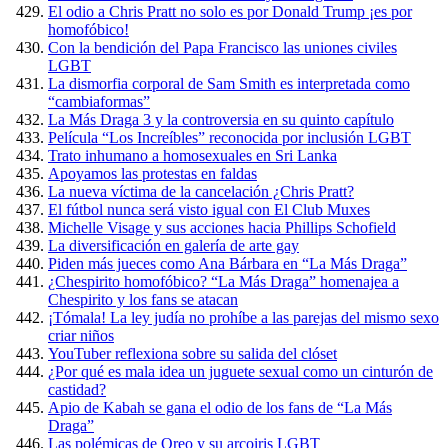
El odio a Chris Pratt no solo es por Donald Trump ¡es por
homofóbico!
Con la bendición del Papa Francisco las uniones civiles
LGBT
La dismorfia corporal de Sam Smith es interpretada como
“cambiaformas”
La Más Draga 3 y la controversia en su quinto capítulo
Película “Los Increíbles” reconocida por inclusión LGBT
Trato inhumano a homosexuales en Sri Lanka
Apoyamos las protestas en faldas
La nueva víctima de la cancelación ¿Chris Pratt?
El fútbol nunca será visto igual con El Club Muxes
Michelle Visage y sus acciones hacia Phillips Schofield
La diversificación en galería de arte gay
Piden más jueces como Ana Bárbara en “La Más Draga”
¿Chespirito homofóbico? “La Más Draga” homenajea a
Chespirito y los fans se atacan
¡Tómala! La ley judía no prohíbe a las parejas del mismo sexo
criar niños
YouTuber reflexiona sobre su salida del clóset
¿Por qué es mala idea un juguete sexual como un cinturón de
castidad?
Apio de Kabah se gana el odio de los fans de “La Más
Draga”
Las polémicas de Oreo y su arcoiris LGBT