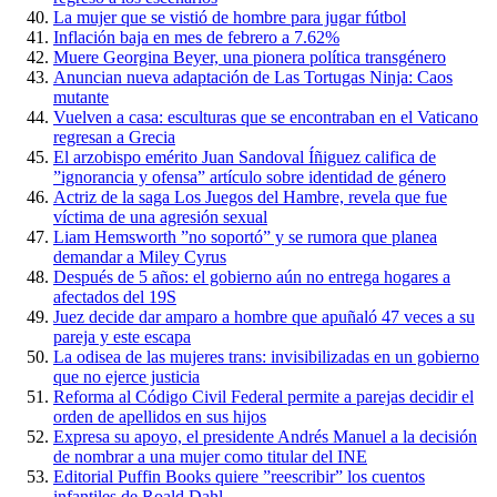
La mujer que se vistió de hombre para jugar fútbol
Inflación baja en mes de febrero a 7.62%
Muere Georgina Beyer, una pionera política transgénero
Anuncian nueva adaptación de Las Tortugas Ninja: Caos
mutante
Vuelven a casa: esculturas que se encontraban en el Vaticano
regresan a Grecia
El arzobispo emérito Juan Sandoval Íñiguez califica de
”ignorancia y ofensa” artículo sobre identidad de género
Actriz de la saga Los Juegos del Hambre, revela que fue
víctima de una agresión sexual
Liam Hemsworth ”no soportó” y se rumora que planea
demandar a Miley Cyrus
Después de 5 años: el gobierno aún no entrega hogares a
afectados del 19S
Juez decide dar amparo a hombre que apuñaló 47 veces a su
pareja y este escapa
La odisea de las mujeres trans: invisibilizadas en un gobierno
que no ejerce justicia
Reforma al Código Civil Federal permite a parejas decidir el
orden de apellidos en sus hijos
Expresa su apoyo, el presidente Andrés Manuel a la decisión
de nombrar a una mujer como titular del INE
Editorial Puffin Books quiere ”reescribir” los cuentos
infantiles de Roald Dahl