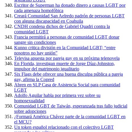
Escritor de Superman ha donado dinero a causas LGBT por
cada amenaza homofóbica
Creará Comunidad San Aelredo padrón de personas LGBT
con alguna discapacidad en Coahuila
CNDH condena dichos de Gabriel Quadri contra la
comunidad LGBT
Francia permitirá a personas de comunidad LGBT donar
sangre sin condiciones
Kunno critica división en la Comunidad LGBT; “entre
nosotros no hay unión”
Televisa apuesta por pareja gay en su próxima telenovela
En Florida, investigan muerte de Jorge Díaz-Johnston,
impulsor del matrimonio igualitario
Six Flags debe ofrecer una buena disculpa pública a pareja
gay, afirma la Copred
Abren en SLP Casa de Asistencia Social para comunidad
LGBT
Adolfo Aguilar habla por primera vez sobre su
homosexualidad
Comunidad LGBT de Taiwán, esperanzada tras fallo judicial
sobre adopciones
¿Formará América Chávez parte de la comunidad LGBT en
el MCU?
Un token español relacionado con el colectivo LGBT