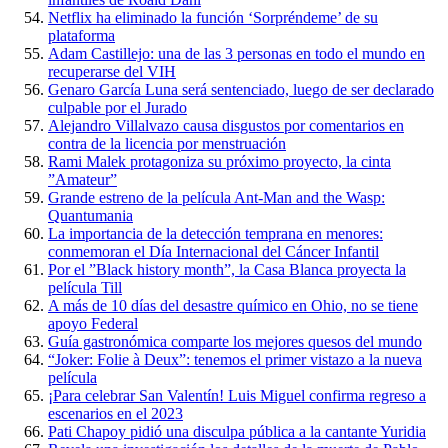
Netflix ha eliminado la función ‘Sorpréndeme’ de su
plataforma
Adam Castillejo: una de las 3 personas en todo el mundo en
recuperarse del VIH
Genaro García Luna será sentenciado, luego de ser declarado
culpable por el Jurado
Alejandro Villalvazo causa disgustos por comentarios en
contra de la licencia por menstruación
Rami Malek protagoniza su próximo proyecto, la cinta
”Amateur”
Grande estreno de la película Ant-Man and the Wasp:
Quantumania
La importancia de la detección temprana en menores:
conmemoran el Día Internacional del Cáncer Infantil
Por el ”Black history month”, la Casa Blanca proyecta la
película Till
A más de 10 días del desastre químico en Ohio, no se tiene
apoyo Federal
Guía gastronómica comparte los mejores quesos del mundo
“Joker: Folie à Deux”: tenemos el primer vistazo a la nueva
película
¡Para celebrar San Valentín! Luis Miguel confirma regreso a
escenarios en el 2023
Pati Chapoy pidió una disculpa pública a la cantante Yuridia