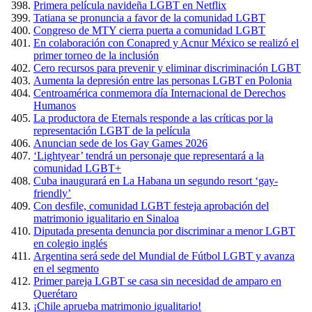
Primera película navideña LGBT en Netflix
Tatiana se pronuncia a favor de la comunidad LGBT
Congreso de MTY cierra puerta a comunidad LGBT
En colaboración con Conapred y Acnur México se realizó el
primer torneo de la inclusión
Cero recursos para prevenir y eliminar discriminación LGBT
Aumenta la depresión entre las personas LGBT en Polonia
Centroamérica conmemora día Internacional de Derechos
Humanos
La productora de Eternals responde a las críticas por la
representación LGBT de la película
Anuncian sede de los Gay Games 2026
‘Lightyear’ tendrá un personaje que representará a la
comunidad LGBT+
Cuba inaugurará en La Habana un segundo resort ‘gay-
friendly’
Con desfile, comunidad LGBT festeja aprobación del
matrimonio igualitario en Sinaloa
Diputada presenta denuncia por discriminar a menor LGBT
en colegio inglés
Argentina será sede del Mundial de Fútbol LGBT y avanza
en el segmento
Primer pareja LGBT se casa sin necesidad de amparo en
Querétaro
¡Chile aprueba matrimonio igualitario!