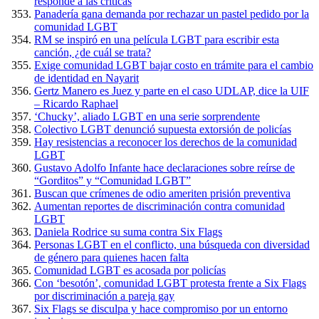
responde a las críticas
Panadería gana demanda por rechazar un pastel pedido por la
comunidad LGBT
RM se inspiró en una película LGBT para escribir esta
canción, ¿de cuál se trata?
Exige comunidad LGBT bajar costo en trámite para el cambio
de identidad en Nayarit
Gertz Manero es Juez y parte en el caso UDLAP, dice la UIF
– Ricardo Raphael
‘Chucky’, aliado LGBT en una serie sorprendente
Colectivo LGBT denunció supuesta extorsión de policías
Hay resistencias a reconocer los derechos de la comunidad
LGBT
Gustavo Adolfo Infante hace declaraciones sobre reírse de
“Gorditos” y “Comunidad LGBT”
Buscan que crímenes de odio ameriten prisión preventiva
Aumentan reportes de discriminación contra comunidad
LGBT
Daniela Rodrice su suma contra Six Flags
Personas LGBT en el conflicto, una búsqueda con diversidad
de género para quienes hacen falta
Comunidad LGBT es acosada por policías
Con ‘besotón’, comunidad LGBT protesta frente a Six Flags
por discriminación a pareja gay
Six Flags se disculpa y hace compromiso por un entorno