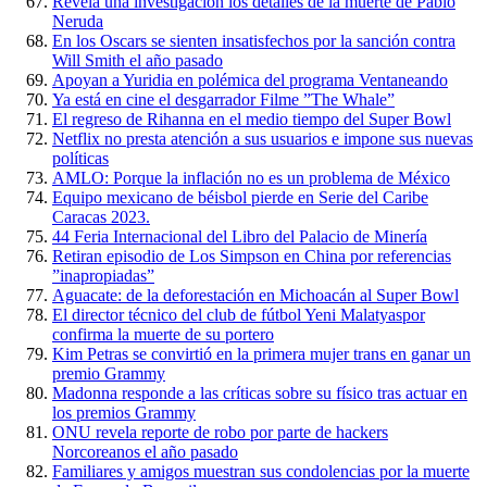
Revela una investigación los detalles de la muerte de Pablo
Neruda
En los Oscars se sienten insatisfechos por la sanción contra
Will Smith el año pasado
Apoyan a Yuridia en polémica del programa Ventaneando
Ya está en cine el desgarrador Filme ”The Whale”
El regreso de Rihanna en el medio tiempo del Super Bowl
Netflix no presta atención a sus usuarios e impone sus nuevas
políticas
AMLO: Porque la inflación no es un problema de México
Equipo mexicano de béisbol pierde en Serie del Caribe
Caracas 2023.
44 Feria Internacional del Libro del Palacio de Minería
Retiran episodio de Los Simpson en China por referencias
”inapropiadas”
Aguacate: de la deforestación en Michoacán al Super Bowl
El director técnico del club de fútbol Yeni Malatyaspor
confirma la muerte de su portero
Kim Petras se convirtió en la primera mujer trans en ganar un
premio Grammy
Madonna responde a las críticas sobre su físico tras actuar en
los premios Grammy
ONU revela reporte de robo por parte de hackers
Norcoreanos el año pasado
Familiares y amigos muestran sus condolencias por la muerte