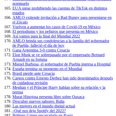
nominarlo
EUA sigue prohibiendo las cuentas de TikTok en distintos
estados
AMLO extiende invitación a Bad Bunny para presentarse en
el Zócalo
Vuelven a aumentar los casos de Covid-19 en México
El periodismo y los peligros que presenta en México
Así vamos para la final del Mundial 2022
AMLO brinda sus condolencias a la familia del gobernador
de Puebla, falleció el día de hoy
Gana Argentina 3-0 contra Croacia
Elon Musk se ve sobrepasado por el empresario Bernard
Arnault en su fortuna
Miguel Barbosa, el gobernador de Puebla ingresa a Hospital
España termina su momento en el Mundial
Brasil pierde ante Croacia
Cargos contra Ernesto Derbez han sido desestimados después
de cuidadosa revisión
Meghan y el Príncipe Harry hablan sobre su relación y la
prensa
Murat Hinojosa presenta libro sobre Oaxaca
Descubre nuevos sabores: Balta
Las mujeres en el mundo digital actual
¿Qué nos deja Spotify del 2022?
Brittney Griner encarcelada en Rusia