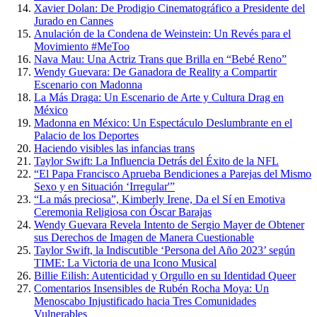
Xavier Dolan: De Prodigio Cinematográfico a Presidente del
Jurado en Cannes
Anulación de la Condena de Weinstein: Un Revés para el
Movimiento #MeToo
Nava Mau: Una Actriz Trans que Brilla en “Bebé Reno”
Wendy Guevara: De Ganadora de Reality a Compartir
Escenario con Madonna
La Más Draga: Un Escenario de Arte y Cultura Drag en
México
Madonna en México: Un Espectáculo Deslumbrante en el
Palacio de los Deportes
Haciendo visibles las infancias trans
Taylor Swift: La Influencia Detrás del Éxito de la NFL
“El Papa Francisco Aprueba Bendiciones a Parejas del Mismo
Sexo y en Situación ‘Irregular'”
“La más preciosa”, Kimberly Irene, Da el Sí en Emotiva
Ceremonia Religiosa con Óscar Barajas
Wendy Guevara Revela Intento de Sergio Mayer de Obtener
sus Derechos de Imagen de Manera Cuestionable
Taylor Swift, la Indiscutible ‘Persona del Año 2023’ según
TIME: La Victoria de una Icono Musical
Billie Eilish: Autenticidad y Orgullo en su Identidad Queer
Comentarios Insensibles de Rubén Rocha Moya: Un
Menoscabo Injustificado hacia Tres Comunidades
Vulnerables