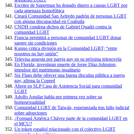
Escritor de Superman ha donado dinero a causas LGBT por
cada amenaza homofóbica
Creará Comunidad San Aelredo padrón de personas LGBT
con alguna discapacidad en Coahuila
CNDH condena dichos de Gabriel Quadri contra la
comunidad LGBT
Francia permitirá a personas de comunidad LGBT donar
sangre sin condiciones
Kunno critica división en la Comunidad LGBT; “entre
nosotros no hay unión”
Televisa apuesta por pareja gay en su próxima telenovela
En Florida, investigan muerte de Jorge Díaz-Johnston,
impulsor del matrimonio igualitario
Six Flags debe ofrecer una buena disculpa pública a pareja
gay, afirma la Copred
Abren en SLP Casa de Asistencia Social para comunidad
LGBT
Adolfo Aguilar habla por primera vez sobre su
homosexualidad
Comunidad LGBT de Taiwán, esperanzada tras fallo judicial
sobre adopciones
¿Formará América Chávez parte de la comunidad LGBT en
el MCU?
Un token español relacionado con el colectivo LGBT