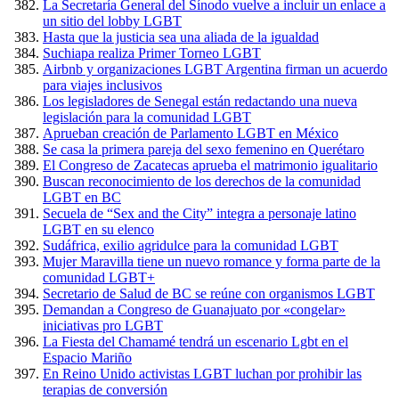
La Secretaría General del Sínodo vuelve a incluir un enlace a
un sitio del lobby LGBT
Hasta que la justicia sea una aliada de la igualdad
Suchiapa realiza Primer Torneo LGBT
Airbnb y organizaciones LGBT Argentina firman un acuerdo
para viajes inclusivos
Los legisladores de Senegal están redactando una nueva
legislación para la comunidad LGBT
Aprueban creación de Parlamento LGBT en México
Se casa la primera pareja del sexo femenino en Querétaro
El Congreso de Zacatecas aprueba el matrimonio igualitario
Buscan reconocimiento de los derechos de la comunidad
LGBT en BC
Secuela de “Sex and the City” integra a personaje latino
LGBT en su elenco
Sudáfrica, exilio agridulce para la comunidad LGBT
Mujer Maravilla tiene un nuevo romance y forma parte de la
comunidad LGBT+
Secretario de Salud de BC se reúne con organismos LGBT
Demandan a Congreso de Guanajuato por «congelar»
iniciativas pro LGBT
La Fiesta del Chamamé tendrá un escenario Lgbt en el
Espacio Mariño
En Reino Unido activistas LGBT luchan por prohibir las
terapias de conversión