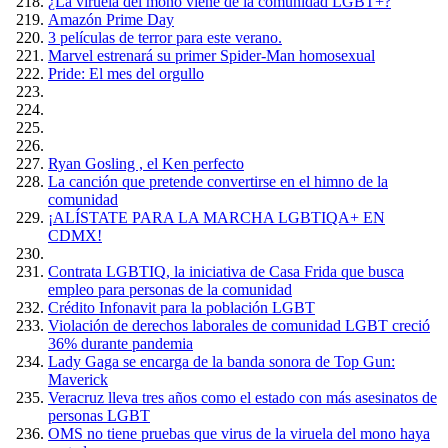
¿La viruela del mono viene de la comunidad LGBT+?
Amazón Prime Day
3 películas de terror para este verano.
Marvel estrenará su primer Spider-Man homosexual
Pride: El mes del orgullo
Ryan Gosling , el Ken perfecto
La canción que pretende convertirse en el himno de la
comunidad
¡ALÍSTATE PARA LA MARCHA LGBTIQA+ EN
CDMX!
Contrata LGBTIQ, la iniciativa de Casa Frida que busca
empleo para personas de la comunidad
Crédito Infonavit para la población LGBT
Violación de derechos laborales de comunidad LGBT creció
36% durante pandemia
Lady Gaga se encarga de la banda sonora de Top Gun:
Maverick
Veracruz lleva tres años como el estado con más asesinatos de
personas LGBT
OMS no tiene pruebas que virus de la viruela del mono haya