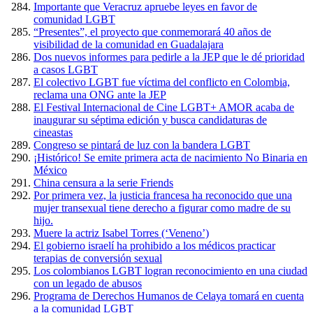
Importante que Veracruz apruebe leyes en favor de
comunidad LGBT
“Presentes”, el proyecto que conmemorará 40 años de
visibilidad de la comunidad en Guadalajara
Dos nuevos informes para pedirle a la JEP que le dé prioridad
a casos LGBT
El colectivo LGBT fue víctima del conflicto en Colombia,
reclama una ONG ante la JEP
El Festival Internacional de Cine LGBT+ AMOR acaba de
inaugurar su séptima edición y busca candidaturas de
cineastas
Congreso se pintará de luz con la bandera LGBT
¡Histórico! Se emite primera acta de nacimiento No Binaria en
México
China censura a la serie Friends
Por primera vez, la justicia francesa ha reconocido que una
mujer transexual tiene derecho a figurar como madre de su
hijo.
Muere la actriz Isabel Torres (‘Veneno’)
El gobierno israelí ha prohibido a los médicos practicar
terapias de conversión sexual
Los colombianos LGBT logran reconocimiento en una ciudad
con un legado de abusos
Programa de Derechos Humanos de Celaya tomará en cuenta
a la comunidad LGBT