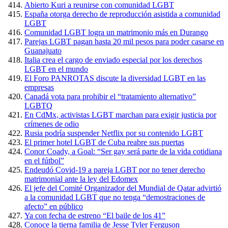
Abierto Kuri a reunirse con comunidad LGBT
España otorga derecho de reproducción asistida a comunidad
LGBT
Comunidad LGBT logra un matrimonio más en Durango
Parejas LGBT pagan hasta 20 mil pesos para poder casarse en
Guanajuato
Italia crea el cargo de enviado especial por los derechos
LGBT en el mundo
El Foro PANROTAS discute la diversidad LGBT en las
empresas
Canadá vota para prohibir el “tratamiento alternativo”
LGBTQ
En CdMx, activistas LGBT marchan para exigir justicia por
crímenes de odio
Rusia podría suspender Netflix por su contenido LGBT
El primer hotel LGBT de Cuba reabre sus puertas
Conor Coady, a Goal: “Ser gay será parte de la vida cotidiana
en el fútbol”
Endeudó Covid-19 a pareja LGBT por no tener derecho
matrimonial ante la ley del Edomex
El jefe del Comité Organizador del Mundial de Qatar advirtió
a la comunidad LGBT que no tenga “demostraciones de
afecto” en público
Ya con fecha de estreno “El baile de los 41”
Conoce la tierna familia de Jesse Tyler Ferguson