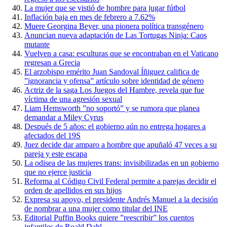
La mujer que se vistió de hombre para jugar fútbol
Inflación baja en mes de febrero a 7.62%
Muere Georgina Beyer, una pionera política transgénero
Anuncian nueva adaptación de Las Tortugas Ninja: Caos
mutante
Vuelven a casa: esculturas que se encontraban en el Vaticano
regresan a Grecia
El arzobispo emérito Juan Sandoval Íñiguez califica de
”ignorancia y ofensa” artículo sobre identidad de género
Actriz de la saga Los Juegos del Hambre, revela que fue
víctima de una agresión sexual
Liam Hemsworth ”no soportó” y se rumora que planea
demandar a Miley Cyrus
Después de 5 años: el gobierno aún no entrega hogares a
afectados del 19S
Juez decide dar amparo a hombre que apuñaló 47 veces a su
pareja y este escapa
La odisea de las mujeres trans: invisibilizadas en un gobierno
que no ejerce justicia
Reforma al Código Civil Federal permite a parejas decidir el
orden de apellidos en sus hijos
Expresa su apoyo, el presidente Andrés Manuel a la decisión
de nombrar a una mujer como titular del INE
Editorial Puffin Books quiere ”reescribir” los cuentos
infantiles de Roald Dahl