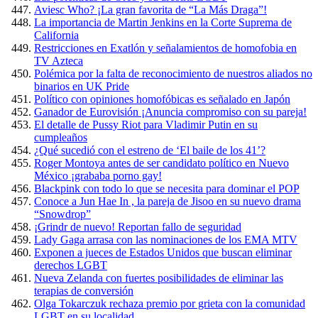
Aviesc Who? ¡La gran favorita de “La Más Draga”!
La importancia de Martin Jenkins en la Corte Suprema de
California
Restricciones en Exatlón y señalamientos de homofobia en
TV Azteca
Polémica por la falta de reconocimiento de nuestros aliados no
binarios en UK Pride
Político con opiniones homofóbicas es señalado en Japón
Ganador de Eurovisión ¡Anuncia compromiso con su pareja!
El detalle de Pussy Riot para Vladimir Putin en su
cumpleaños
¿Qué sucedió con el estreno de ‘El baile de los 41’?
Roger Montoya antes de ser candidato político en Nuevo
México ¡grababa porno gay!
Blackpink con todo lo que se necesita para dominar el POP
Conoce a Jun Hae In , la pareja de Jisoo en su nuevo drama
“Snowdrop”
¡Grindr de nuevo! Reportan fallo de seguridad
Lady Gaga arrasa con las nominaciones de los EMA MTV
Exponen a jueces de Estados Unidos que buscan eliminar
derechos LGBT
Nueva Zelanda con fuertes posibilidades de eliminar las
terapias de conversión
Olga Tokarczuk rechaza premio por grieta con la comunidad
LGBT en su localidad