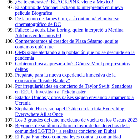
¿Ya te enteraste? ¡BLACKPINK viene a México!
El sobrino de Michael Jackson lo interpretará en nueva
película Biográfica
De la mano de James Gun, así continuará el universo
cinematográfico de DC
Fallece la actriz Lisa Loring, quién interpretó a Merlina
Addams en los años 60
Conmemoramos al creador de Plaza Sésamo, aquí te
contamos quién fue
OMS sigue alertando a la población que no se descuide en la
pandemia
Gobierno busca apresar a Inés Gómez Mont por presuntos
delitos
Prepárate para la nueva experiencia inmersiva de la
exposición ”Inside Banksy”
Por irregularidades en concierto de Taylor Swift, Senadores
en EEUU investigan a Ticketmaster
Estados Unidos y otros países siguen enviando armamento a
Ucrania
Stephanie Hsu y su papel lésbico en la cinta Everything
Everywhere All at Once
Los 3 grandes del cine mexicano de vuelta en los Oscars 2023
Beyonce: de su último álbum a favor de los derechos de la
comunidad LGTBQ+ a realizar concierto en Dubai
El Papa Francisco condena leyes contra la comunidad