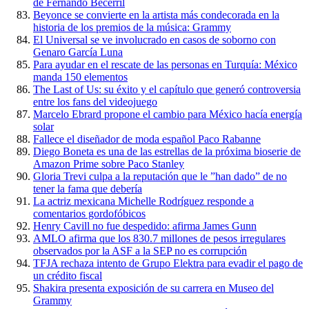
de Fernando Becerril
Beyonce se convierte en la artista más condecorada en la
historia de los premios de la música: Grammy
El Universal se ve involucrado en casos de soborno con
Genaro García Luna
Para ayudar en el rescate de las personas en Turquía: México
manda 150 elementos
The Last of Us: su éxito y el capítulo que generó controversia
entre los fans del videojuego
Marcelo Ebrard propone el cambio para México hacía energía
solar
Fallece el diseñador de moda español Paco Rabanne
Diego Boneta es una de las estrellas de la próxima bioserie de
Amazon Prime sobre Paco Stanley
Gloria Trevi culpa a la reputación que le ”han dado” de no
tener la fama que debería
La actriz mexicana Michelle Rodríguez responde a
comentarios gordofóbicos
Henry Cavill no fue despedido: afirma James Gunn
AMLO afirma que los 830.7 millones de pesos irregulares
observados por la ASF a la SEP no es corrupción
TFJA rechaza intento de Grupo Elektra para evadir el pago de
un crédito fiscal
Shakira presenta exposición de su carrera en Museo del
Grammy