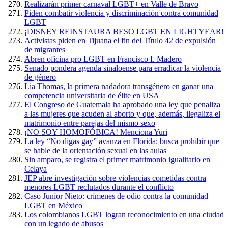
Realizarán primer carnaval LGBT+ en Valle de Bravo
Piden combatir violencia y discriminación contra comunidad
LGBT
¡DISNEY REINSTAURA BESO LGBT EN LIGHTYEAR!
Activistas piden en Tijuana el fin del Título 42 de expulsión
de migrantes
Abren oficina pro LGBT en Francisco I. Madero
Senado pondera agenda sinaloense para erradicar la violencia
de género
Lia Thomas, la primera nadadora transgénero en ganar una
competencia universitaria de élite en USA
El Congreso de Guatemala ha aprobado una ley que penaliza
a las mujeres que acuden al aborto y que, además, ilegaliza el
matrimonio entre parejas del mismo sexo
¡NO SOY HOMOFÓBICA! Menciona Yuri
La ley “No digas gay” avanza en Florida; busca prohibir que
se hable de la orientación sexual en las aulas
Sin amparo, se registra el primer matrimonio igualitario en
Celaya
JEP abre investigación sobre violencias cometidas contra
menores LGBT reclutados durante el conflicto
Caso Junior Nieto: crímenes de odio contra la comunidad
LGBT en México
Los colombianos LGBT logran reconocimiento en una ciudad
con un legado de abusos