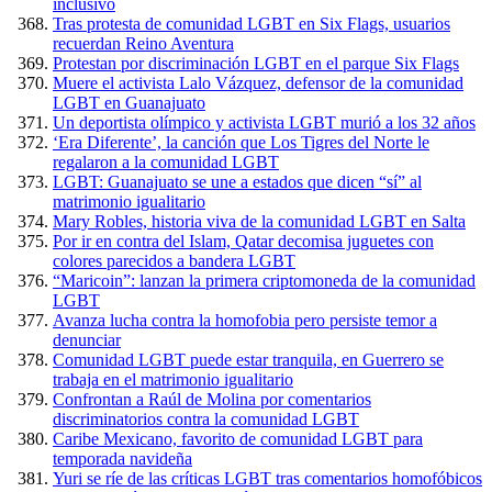
inclusivo
Tras protesta de comunidad LGBT en Six Flags, usuarios
recuerdan Reino Aventura
Protestan por discriminación LGBT en el parque Six Flags
Muere el activista Lalo Vázquez, defensor de la comunidad
LGBT en Guanajuato
Un deportista olímpico y activista LGBT murió a los 32 años
‘Era Diferente’, la canción que Los Tigres del Norte le
regalaron a la comunidad LGBT
LGBT: Guanajuato se une a estados que dicen “sí” al
matrimonio igualitario
Mary Robles, historia viva de la comunidad LGBT en Salta
Por ir en contra del Islam, Qatar decomisa juguetes con
colores parecidos a bandera LGBT
“Maricoin”: lanzan la primera criptomoneda de la comunidad
LGBT
Avanza lucha contra la homofobia pero persiste temor a
denunciar
Comunidad LGBT puede estar tranquila, en Guerrero se
trabaja en el matrimonio igualitario
Confrontan a Raúl de Molina por comentarios
discriminatorios contra la comunidad LGBT
Caribe Mexicano, favorito de comunidad LGBT para
temporada navideña
Yuri se ríe de las críticas LGBT tras comentarios homofóbicos