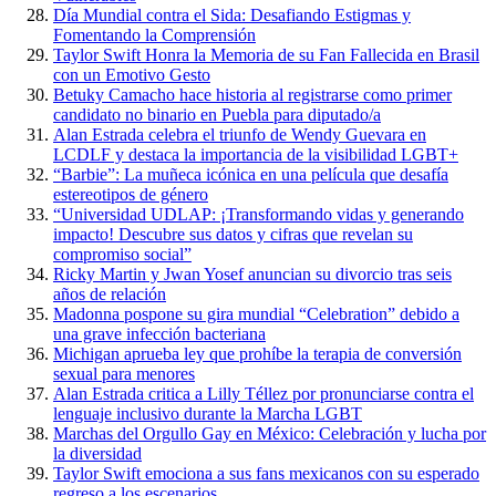
Día Mundial contra el Sida: Desafiando Estigmas y
Fomentando la Comprensión
Taylor Swift Honra la Memoria de su Fan Fallecida en Brasil
con un Emotivo Gesto
Betuky Camacho hace historia al registrarse como primer
candidato no binario en Puebla para diputado/a
Alan Estrada celebra el triunfo de Wendy Guevara en
LCDLF y destaca la importancia de la visibilidad LGBT+
“Barbie”: La muñeca icónica en una película que desafía
estereotipos de género
“Universidad UDLAP: ¡Transformando vidas y generando
impacto! Descubre sus datos y cifras que revelan su
compromiso social”
Ricky Martin y Jwan Yosef anuncian su divorcio tras seis
años de relación
Madonna pospone su gira mundial “Celebration” debido a
una grave infección bacteriana
Michigan aprueba ley que prohíbe la terapia de conversión
sexual para menores
Alan Estrada critica a Lilly Téllez por pronunciarse contra el
lenguaje inclusivo durante la Marcha LGBT
Marchas del Orgullo Gay en México: Celebración y lucha por
la diversidad
Taylor Swift emociona a sus fans mexicanos con su esperado
regreso a los escenarios