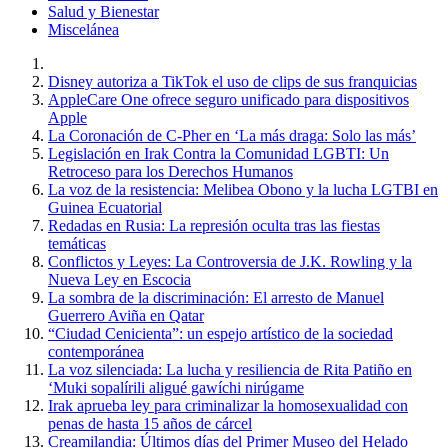
Salud y Bienestar
Miscelánea
Disney autoriza a TikTok el uso de clips de sus franquicias
AppleCare One ofrece seguro unificado para dispositivos
Apple
La Coronación de C-Pher en ‘La más draga: Solo las más’
Legislación en Irak Contra la Comunidad LGBTI: Un
Retroceso para los Derechos Humanos
La voz de la resistencia: Melibea Obono y la lucha LGTBI en
Guinea Ecuatorial
Redadas en Rusia: La represión oculta tras las fiestas
temáticas
Conflictos y Leyes: La Controversia de J.K. Rowling y la
Nueva Ley en Escocia
La sombra de la discriminación: El arresto de Manuel
Guerrero Aviña en Qatar
“Ciudad Cenicienta”: un espejo artístico de la sociedad
contemporánea
La voz silenciada: La lucha y resiliencia de Rita Patiño en
‘Muki sopalírili aligué gawíchi nirúgame
Irak aprueba ley para criminalizar la homosexualidad con
penas de hasta 15 años de cárcel
Creamilandia: Últimos días del Primer Museo del Helado