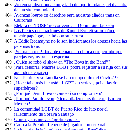
Violencia, discriminación y falta de oportunidades, el día a día
de nuestra comunidad
Avanzan logros en derechos para nuestras aliadas trans en
California
Elektra de ‘POSE’ no convencía a Dominique Jackson
Las fuertes declaraciones de Rupert Everett sobre cómo
repetir papel gay acabó con su carrera
A Eddie Redmayne no le son indiferentes los abusos hacia las
personas trans
¡Ver para creer! donante demanda a clínica por permitir que
parejas gay usaran su esperma
¿Quién se robó el show en “The Boys in the Band”?
¡Para celebrar! Madres LGBT podrá registrar a su hija con sus
apellidos de pareja
Neil Patrick y su familia se han recuperado del Covid-19
¿Hace falta más inclusión LGBT en series y películas de
superhéroes?
¿Por qué Demi Lovato canceló su compromiso?
¿Por qué Partido evangélico anti-derechos tiene registro en
México?
La comunidad LGBT de Puerto Rico de luto por el
fallecimiento de Soraya Santiago
Grindr y sus nuevas “prohibiciones”
Carta a la Premier League de jugador homosexual
La historia de la bandera que despertó a República