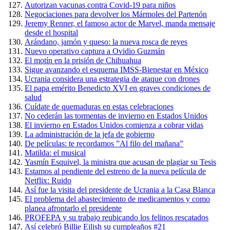
Autorizan vacunas contra Covid-19 para niños
Negociaciones para devolver los Mármoles del Partenón
Jeremy Renner, el famoso actor de Marvel, manda mensaje
desde el hospital
Arándano, jamón y queso: la nueva rosca de reyes
Nuevo operativo captura a Ovidio Guzmán
El motín en la prisión de Chihuahua
Sigue avanzando el esquema IMSS-Bienestar en México
Ucrania considera una estrategia de ataque con drones
El papa emérito Benedicto XVI en graves condiciones de
salud
Cuídate de quemaduras en estas celebraciones
No cederán las tormentas de invierno en Estados Unidos
El invierno en Estados Unidos comienza a cobrar vidas
La administración de la jefa de gobierno
De películas: te recordamos ”Al filo del mañana”
Matilda: el musical
Yasmín Esquivel, la ministra que acusan de plagiar su Tesis
Estamos al pendiente del estreno de la nueva película de
Netflix: Ruido
Así fue la visita del presidente de Ucrania a la Casa Blanca
El problema del abastecimiento de medicamentos y como
planea afrontarlo el presidente
PROFEPA y su trabajo reubicando los felinos rescatados
Así celebró Billie Eilish su cumpleaños #21