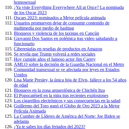
homosexual
¿Ya viste Everything Everywhere All at Once? La nominada
de los Oscar 2023
Oscars 2023: nominados a Mejor película animada
Usuarios promueven dejar de consumir contenido de
multimedia por medio de hashtag
Bloqueos y violencia de los taxistas en Cancún
Giovanni Dos Santos en polémica tras video saludando a
funcionario
Ciberestafas en reseñas de productos en Amazon
Se revela que Trump volverá a redes sociales
Hoy cumple años el famoso actor Jim Carrey
AMLO sobre la decisión de la Guardia Nacional en el Metro
Comunidad transexual se ve afectada por leyes en Estados
Unidos
Lisa Marie Presley, la única hija de Elvis, fallece a los 54 años
de edad
Bloqueos en la zona arqueológica de Chichén Itza
El Popocatépetl en la mira tras recientes explosiones
Los cigarrillos electrónicos y sus consecuencias en la salud
Guillermo del Toro ganó el Globo de Oro 2023 a la Mejor
Película Animada
La Cumbre de Líderes de América del Norte: Joe Biden se
adelanta
¿Ya te sabes los días feriados del 2023?