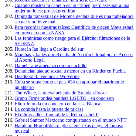
Cuando mostrar tu cabello es un crimen, pero asesinar a una
mujer no lo es: protestas en Irán
Diputada transexual de Morena declara que es una trabajadora
sexual y no lo ve mal
Para recordar nuestras raíces: Científico de origen Maya estará
en proyecto con la NASA
Las feministas como riesgo para el Ejército: filtraciones de la
SEDENA
Huracán Ian llega a Carolina del sur
Marchas y bailes por el el día de Acción Global por el Acceso
al Aborto Legal
Daniel Tabe amenaza con un cuchillo
Denuncian ataque sexual a menor en un Kínder en Puebla
Deadpool 3: tenemos a Wolverine
Cuba se suma como el país #34 en aprobar el matrimonio
igualitario
The Whale, la nueva película de Brendan Fraser
Grupo Firme ondea bandera LGBTQ+ en concierto
Elton John da un concierto en la casa Blanca
La comida hasta la puerta de tu casa
El último adiós: funeral de la Reina Isabel II
Gabriel Santos: Mexicano conquistando en el mundo NFT
Hamilton Homofóbico: iglesia en Texas plagia el famoso
musical