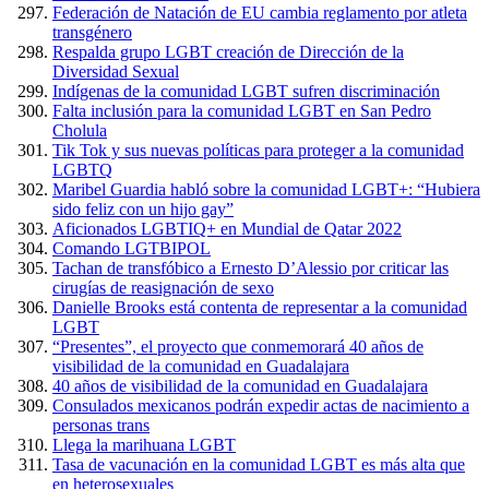
Federación de Natación de EU cambia reglamento por atleta
transgénero
Respalda grupo LGBT creación de Dirección de la
Diversidad Sexual
Indígenas de la comunidad LGBT sufren discriminación
Falta inclusión para la comunidad LGBT en San Pedro
Cholula
Tik Tok y sus nuevas políticas para proteger a la comunidad
LGBTQ
Maribel Guardia habló sobre la comunidad LGBT+: “Hubiera
sido feliz con un hijo gay”
Aficionados LGBTIQ+ en Mundial de Qatar 2022
Comando LGTBIPOL
Tachan de transfóbico a Ernesto D’Alessio por criticar las
cirugías de reasignación de sexo
Danielle Brooks está contenta de representar a la comunidad
LGBT
“Presentes”, el proyecto que conmemorará 40 años de
visibilidad de la comunidad en Guadalajara
40 años de visibilidad de la comunidad en Guadalajara
Consulados mexicanos podrán expedir actas de nacimiento a
personas trans
Llega la marihuana LGBT
Tasa de vacunación en la comunidad LGBT es más alta que
en heterosexuales