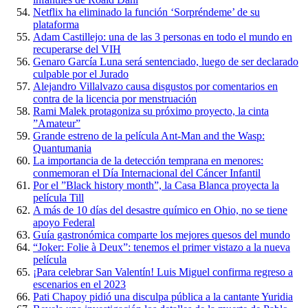
Netflix ha eliminado la función ‘Sorpréndeme’ de su
plataforma
Adam Castillejo: una de las 3 personas en todo el mundo en
recuperarse del VIH
Genaro García Luna será sentenciado, luego de ser declarado
culpable por el Jurado
Alejandro Villalvazo causa disgustos por comentarios en
contra de la licencia por menstruación
Rami Malek protagoniza su próximo proyecto, la cinta
”Amateur”
Grande estreno de la película Ant-Man and the Wasp:
Quantumania
La importancia de la detección temprana en menores:
conmemoran el Día Internacional del Cáncer Infantil
Por el ”Black history month”, la Casa Blanca proyecta la
película Till
A más de 10 días del desastre químico en Ohio, no se tiene
apoyo Federal
Guía gastronómica comparte los mejores quesos del mundo
“Joker: Folie à Deux”: tenemos el primer vistazo a la nueva
película
¡Para celebrar San Valentín! Luis Miguel confirma regreso a
escenarios en el 2023
Pati Chapoy pidió una disculpa pública a la cantante Yuridia