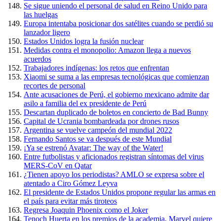
Se sigue uniendo el personal de salud en Reino Unido para
las huelgas
Europa intentaba posicionar dos satélites cuando se perdió su
lanzador ligero
Estados Unidos logra la fusión nuclear
Medidas contra el monopolio: Amazon llega a nuevos
acuerdos
Trabajadores indígenas: los retos que enfrentan
Xiaomi se suma a las empresas tecnológicas que comienzan
recortes de personal
Ante acusaciones de Perú, el gobierno mexicano admite dar
asilo a familia del ex presidente de Perú
Descartan duplicado de boletos en concierto de Bad Bunny
Capital de Ucrania bombardeada por drones rusos
Argentina se vuelve campeón del mundial 2022
Fernando Santos se va después de este Mundial
¡Ya se estrenó Avatar: The way of the Water!
Entre futbolistas y aficionados registran síntomas del virus
MERS-CoV en Qatar
¿Tienen apoyo los periodistas? AMLO se expresa sobre el
atentado a Ciro Gómez Leyva
El presidente de Estados Unidos propone regular las armas en
el país para evitar más tiroteos
Regresa Joaquin Phoenix como el Joker
Tenoch Huerta en los premios de la academia, Marvel quiere