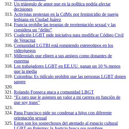
Un triángulo de amor que en la política podría afectar
decisiones
Activistas protestan en la CdMx por feminicidio de pareja
lesbiana en Ciudad Juárez
Francia prohíbe las terapias de reorientación sexual y las
considera un “delito”
Coalición LGBT pide iniciativa para modificar Código Civil
de Veracruz
Comunidad LGTBI está rompiendo estereotipos en los
videojuegos
Millennials que eligen a sus amigos como donantes de
esperma
Los trabajadores LGBT en EE.UU. ganan un 10 % menos
que la media
Colombia: Es ridículo prohibir que las personas LGBT donen
sangre
Rolando Fonseca ataca a comunidad LBGT
“Es raro que le asignen un valor a mi carrera en función de
que soy trans”
Papa Francisco pide no condenar a hijos con diferente
orientación sexual
Estos son los sospechosos del atentado al espacio cultural
LGBT en Palermo: la Justicia busca sus nombres