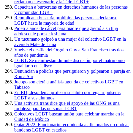
reclaman el escenario y la T de LGBT+
Capacitan a burócratas en derechos humanos de las personas
y comunidad LGBT
Republicana buscaría prohibir a las personas declararse
LGBT hasta la mayoría de edad
Piden 3 años de cárcel para madre que agredió a su hija
adolescente por ser lesbiana
Un tucumano golpeó a una mujer del colectivo LGBT en la
avenida Mate de Luna
Vuelve el desfile del Orgullo Gay a San Francisco tras dos
años de pandemia
LGBT: Se manifiestan durante discusión por el matrimonio
igualitario en Jalisco
Denuncian a policías que persiguieron y golpearon a pareja en
Roma Sur
Jucopo someterá a análisis agenda de colectivos LGBT en
Tabasco
En EU, despiden a profesor sustituto por regalar pulseras
LGBT a sus alumnos
Una activista trans dice que el apoyo de las ONG es una
fortaleza para las personas LGBT
Colectivos LGBT buscan unión para celebrar marcha en la
Ciudad de México
Qatar 2022: Funcionario recomienda a aficionados no ondear
banderas LGBT en estadios