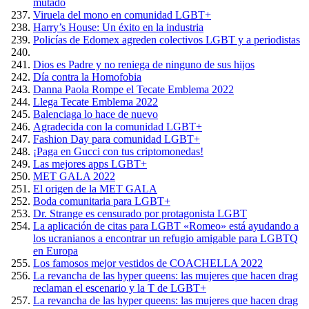
mutado
Viruela del mono en comunidad LGBT+
Harry’s House: Un éxito en la industria
Policías de Edomex agreden colectivos LGBT y a periodistas
Dios es Padre y no reniega de ninguno de sus hijos
Día contra la Homofobia
Danna Paola Rompe el Tecate Emblema 2022
Llega Tecate Emblema 2022
Balenciaga lo hace de nuevo
Agradecida con la comunidad LGBT+
Fashion Day para comunidad LGBT+
¡Paga en Gucci con tus criptomonedas!
Las mejores apps LGBT+
MET GALA 2022
El origen de la MET GALA
Boda comunitaria para LGBT+
Dr. Strange es censurado por protagonista LGBT
La aplicación de citas para LGBT «Romeo» está ayudando a
los ucranianos a encontrar un refugio amigable para LGBTQ
en Europa
Los famosos mejor vestidos de COACHELLA 2022
La revancha de las hyper queens: las mujeres que hacen drag
reclaman el escenario y la T de LGBT+
La revancha de las hyper queens: las mujeres que hacen drag