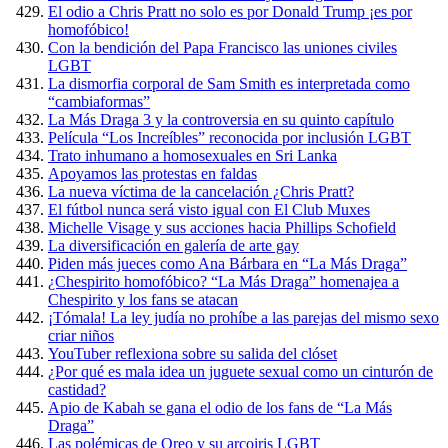
El odio a Chris Pratt no solo es por Donald Trump ¡es por
homofóbico!
Con la bendición del Papa Francisco las uniones civiles
LGBT
La dismorfia corporal de Sam Smith es interpretada como
“cambiaformas”
La Más Draga 3 y la controversia en su quinto capítulo
Película “Los Increíbles” reconocida por inclusión LGBT
Trato inhumano a homosexuales en Sri Lanka
Apoyamos las protestas en faldas
La nueva víctima de la cancelación ¿Chris Pratt?
El fútbol nunca será visto igual con El Club Muxes
Michelle Visage y sus acciones hacia Phillips Schofield
La diversificación en galería de arte gay
Piden más jueces como Ana Bárbara en “La Más Draga”
¿Chespirito homofóbico? “La Más Draga” homenajea a
Chespirito y los fans se atacan
¡Tómala! La ley judía no prohíbe a las parejas del mismo sexo
criar niños
YouTuber reflexiona sobre su salida del clóset
¿Por qué es mala idea un juguete sexual como un cinturón de
castidad?
Apio de Kabah se gana el odio de los fans de “La Más
Draga”
Las polémicas de Oreo y su arcoiris LGBT