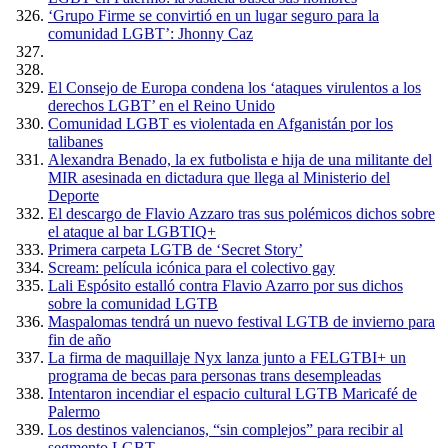
‘Grupo Firme se convirtió en un lugar seguro para la
comunidad LGBT’: Jhonny Caz
El Consejo de Europa condena los ‘ataques virulentos a los
derechos LGBT’ en el Reino Unido
Comunidad LGBT es violentada en Afganistán por los
talibanes
Alexandra Benado, la ex futbolista e hija de una militante del
MIR asesinada en dictadura que llega al Ministerio del
Deporte
El descargo de Flavio Azzaro tras sus polémicos dichos sobre
el ataque al bar LGBTIQ+
Primera carpeta LGTB de ‘Secret Story’
Scream: película icónica para el colectivo gay
Lali Espósito estalló contra Flavio Azarro por sus dichos
sobre la comunidad LGTB
Maspalomas tendrá un nuevo festival LGTB de invierno para
fin de año
La firma de maquillaje Nyx lanza junto a FELGTBI+ un
programa de becas para personas trans desempleadas
Intentaron incendiar el espacio cultural LGTB Maricafé de
Palermo
Los destinos valencianos, “sin complejos” para recibir al
segmento LGBT