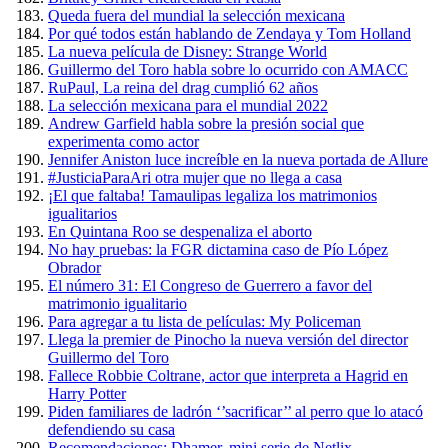
Queda fuera del mundial la selección mexicana
Por qué todos están hablando de Zendaya y Tom Holland
La nueva película de Disney: Strange World
Guillermo del Toro habla sobre lo ocurrido con AMACC
RuPaul, La reina del drag cumplió 62 años
La selección mexicana para el mundial 2022
Andrew Garfield habla sobre la presión social que
experimenta como actor
Jennifer Aniston luce increíble en la nueva portada de Allure
#JusticiaParaAri otra mujer que no llega a casa
¡El que faltaba! Tamaulipas legaliza los matrimonios
igualitarios
En Quintana Roo se despenaliza el aborto
No hay pruebas: la FGR dictamina caso de Pío López
Obrador
El número 31: El Congreso de Guerrero a favor del
matrimonio igualitario
Para agregar a tu lista de películas: My Policeman
Llega la premier de Pinocho la nueva versión del director
Guillermo del Toro
Fallece Robbie Coltrane, actor que interpreta a Hagrid en
Harry Potter
Piden familiares de ladrón ‘’sacrificar’’ al perro que lo atacó
defendiendo su casa
Recomendaciones: Dhamer, mini serie de Netlix