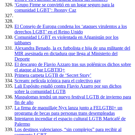
‘Grupo Firme se convirtió en un lugar seguro para la
comunidad LGBT’: Jhonny Caz
El Consejo de Europa condena los ‘ataques virulentos a los
derechos LGBT’ en el Reino Unido
Comunidad LGBT es violentada en Afganistán por los
talibanes
Alexandra Benado, la ex futbolista e hija de una militante del
MIR asesinada en dictadura que llega al Ministerio del
Deporte
El descargo de Flavio Azzaro tras sus polémicos dichos sobre
el ataque al bar LGBTIQ+
Primera carpeta LGTB de ‘Secret Story’
Scream: película icónica para el colectivo gay
Lali Espósito estalló contra Flavio Azarro por sus dichos
sobre la comunidad LGTB
Maspalomas tendrá un nuevo festival LGTB de invierno para
fin de año
La firma de maquillaje Nyx lanza junto a FELGTBI+ un
programa de becas para personas trans desempleadas
Intentaron incendiar el espacio cultural LGTB Maricafé de
Palermo
Los destinos valencianos, “sin complejos” para recibir al
segmento LGBT