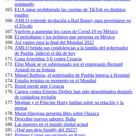
nominarlo
EUA sigue prohibiendo las cuentas de TikTok en distintos
estados
AMLO extiende invitación a Bad Bunny para presentarse en
el Zócalo
Vuelven a aumentar los casos de Covid-19 en México
El periodismo y los peligros que presenta en México
Así vamos para la final del Mundial 2022
AMLO brinda sus condolencias a la familia del gobernador
de Puebla, falleció el día de hoy
Gana Argentina 3-0 contra Croacia
Elon Musk se ve sobrepasado por el empresario Bernard
Arnault en su fortuna
Miguel Barbosa, el gobernador de Puebla ingresa a Hospital
España termina su momento en el Mundial
Brasil pierde ante Croacia
Cargos contra Ernesto Derbez han sido desestimados después
de cuidadosa revisión
Meghan y el Príncipe Harry hablan sobre su relación y la
prensa
Murat Hinojosa presenta libro sobre Oaxaca
Descubre nuevos sabores: Balta
Las mujeres en el mundo digital actual
¿Qué nos deja Spotify del 2022?
Brittney Griner encarcelada en Rusia