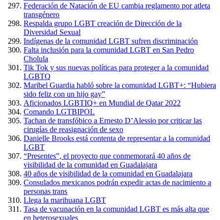
Federación de Natación de EU cambia reglamento por atleta
transgénero
Respalda grupo LGBT creación de Dirección de la
Diversidad Sexual
Indígenas de la comunidad LGBT sufren discriminación
Falta inclusión para la comunidad LGBT en San Pedro
Cholula
Tik Tok y sus nuevas políticas para proteger a la comunidad
LGBTQ
Maribel Guardia habló sobre la comunidad LGBT+: “Hubiera
sido feliz con un hijo gay”
Aficionados LGBTIQ+ en Mundial de Qatar 2022
Comando LGTBIPOL
Tachan de transfóbico a Ernesto D’Alessio por criticar las
cirugías de reasignación de sexo
Danielle Brooks está contenta de representar a la comunidad
LGBT
“Presentes”, el proyecto que conmemorará 40 años de
visibilidad de la comunidad en Guadalajara
40 años de visibilidad de la comunidad en Guadalajara
Consulados mexicanos podrán expedir actas de nacimiento a
personas trans
Llega la marihuana LGBT
Tasa de vacunación en la comunidad LGBT es más alta que
en heterosexuales