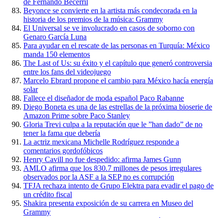
de Fernando Becerril
Beyonce se convierte en la artista más condecorada en la
historia de los premios de la música: Grammy
El Universal se ve involucrado en casos de soborno con
Genaro García Luna
Para ayudar en el rescate de las personas en Turquía: México
manda 150 elementos
The Last of Us: su éxito y el capítulo que generó controversia
entre los fans del videojuego
Marcelo Ebrard propone el cambio para México hacía energía
solar
Fallece el diseñador de moda español Paco Rabanne
Diego Boneta es una de las estrellas de la próxima bioserie de
Amazon Prime sobre Paco Stanley
Gloria Trevi culpa a la reputación que le ”han dado” de no
tener la fama que debería
La actriz mexicana Michelle Rodríguez responde a
comentarios gordofóbicos
Henry Cavill no fue despedido: afirma James Gunn
AMLO afirma que los 830.7 millones de pesos irregulares
observados por la ASF a la SEP no es corrupción
TFJA rechaza intento de Grupo Elektra para evadir el pago de
un crédito fiscal
Shakira presenta exposición de su carrera en Museo del
Grammy