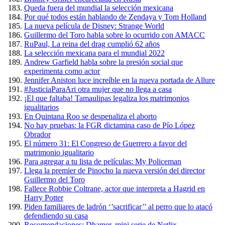
Queda fuera del mundial la selección mexicana
Por qué todos están hablando de Zendaya y Tom Holland
La nueva película de Disney: Strange World
Guillermo del Toro habla sobre lo ocurrido con AMACC
RuPaul, La reina del drag cumplió 62 años
La selección mexicana para el mundial 2022
Andrew Garfield habla sobre la presión social que
experimenta como actor
Jennifer Aniston luce increíble en la nueva portada de Allure
#JusticiaParaAri otra mujer que no llega a casa
¡El que faltaba! Tamaulipas legaliza los matrimonios
igualitarios
En Quintana Roo se despenaliza el aborto
No hay pruebas: la FGR dictamina caso de Pío López
Obrador
El número 31: El Congreso de Guerrero a favor del
matrimonio igualitario
Para agregar a tu lista de películas: My Policeman
Llega la premier de Pinocho la nueva versión del director
Guillermo del Toro
Fallece Robbie Coltrane, actor que interpreta a Hagrid en
Harry Potter
Piden familiares de ladrón ‘’sacrificar’’ al perro que lo atacó
defendiendo su casa
Recomendaciones: Dhamer, mini serie de Netlix