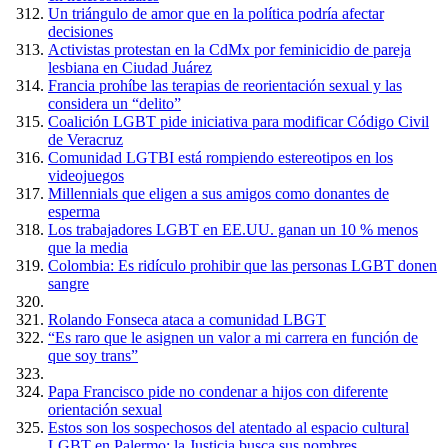
Un triángulo de amor que en la política podría afectar
decisiones
Activistas protestan en la CdMx por feminicidio de pareja
lesbiana en Ciudad Juárez
Francia prohíbe las terapias de reorientación sexual y las
considera un “delito”
Coalición LGBT pide iniciativa para modificar Código Civil
de Veracruz
Comunidad LGTBI está rompiendo estereotipos en los
videojuegos
Millennials que eligen a sus amigos como donantes de
esperma
Los trabajadores LGBT en EE.UU. ganan un 10 % menos
que la media
Colombia: Es ridículo prohibir que las personas LGBT donen
sangre
Rolando Fonseca ataca a comunidad LBGT
“Es raro que le asignen un valor a mi carrera en función de
que soy trans”
Papa Francisco pide no condenar a hijos con diferente
orientación sexual
Estos son los sospechosos del atentado al espacio cultural
LGBT en Palermo: la Justicia busca sus nombres