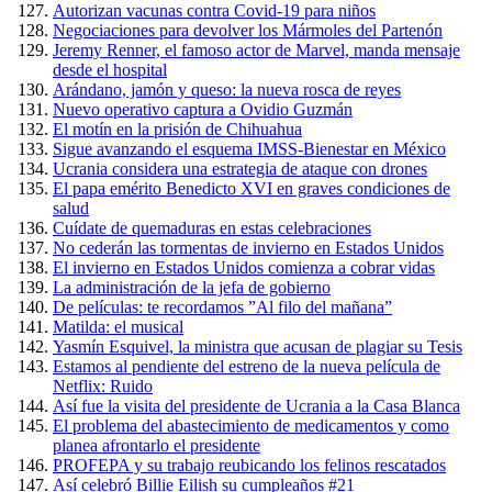
Autorizan vacunas contra Covid-19 para niños
Negociaciones para devolver los Mármoles del Partenón
Jeremy Renner, el famoso actor de Marvel, manda mensaje
desde el hospital
Arándano, jamón y queso: la nueva rosca de reyes
Nuevo operativo captura a Ovidio Guzmán
El motín en la prisión de Chihuahua
Sigue avanzando el esquema IMSS-Bienestar en México
Ucrania considera una estrategia de ataque con drones
El papa emérito Benedicto XVI en graves condiciones de
salud
Cuídate de quemaduras en estas celebraciones
No cederán las tormentas de invierno en Estados Unidos
El invierno en Estados Unidos comienza a cobrar vidas
La administración de la jefa de gobierno
De películas: te recordamos ”Al filo del mañana”
Matilda: el musical
Yasmín Esquivel, la ministra que acusan de plagiar su Tesis
Estamos al pendiente del estreno de la nueva película de
Netflix: Ruido
Así fue la visita del presidente de Ucrania a la Casa Blanca
El problema del abastecimiento de medicamentos y como
planea afrontarlo el presidente
PROFEPA y su trabajo reubicando los felinos rescatados
Así celebró Billie Eilish su cumpleaños #21