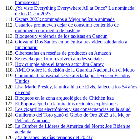
homosexual
¿Ya viste Everything Everywhere All at Once? La nominada
de los Oscar 2023
Oscars 2023: nominados a Mejor película animada
Usuarios promueven dejar de consumir contenido de
multimedia por medio de hashtag
Bloqueos y violencia de los taxistas en Cancún
Giovanni Dos Santos en polémica tras video saludando a
funcionario
Ciberestafas en reseñas de productos en Amazon
Se revela que Trump volverá a redes sociales
Hoy cumple años el famoso actor Jim Carrey
AMLO sobre la decisión de la Guardia Nacional en el Metro
Comunidad transexual se ve afectada por leyes en Estados
Unidos
Lisa Marie Presley, la única hija de Elvis, fallece a los 54 años
de edad
Bloqueos en la zona arqueológica de Chichén Itza
El Popocatépetl en la mira tras recientes explosiones
Los cigarrillos electrónicos y sus consecuencias en la salud
Guillermo del Toro ganó el Globo de Oro 2023 a la Mejor
Película Animada
La Cumbre de Líderes de América del Norte: Joe Biden se
adelanta
¿Ya te sabes los días feriados del 2023?