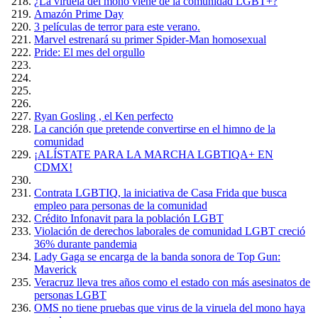
¿La viruela del mono viene de la comunidad LGBT+?
Amazón Prime Day
3 películas de terror para este verano.
Marvel estrenará su primer Spider-Man homosexual
Pride: El mes del orgullo
Ryan Gosling , el Ken perfecto
La canción que pretende convertirse en el himno de la
comunidad
¡ALÍSTATE PARA LA MARCHA LGBTIQA+ EN
CDMX!
Contrata LGBTIQ, la iniciativa de Casa Frida que busca
empleo para personas de la comunidad
Crédito Infonavit para la población LGBT
Violación de derechos laborales de comunidad LGBT creció
36% durante pandemia
Lady Gaga se encarga de la banda sonora de Top Gun:
Maverick
Veracruz lleva tres años como el estado con más asesinatos de
personas LGBT
OMS no tiene pruebas que virus de la viruela del mono haya