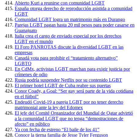
Abierto Kuri a reunirse con comunidad LGBT
España otorga derecho de reproducción asistida a comunidad
LGBT
Comunidad LGBT logra un matrimonio más en Durango
Parejas LGBT pagan hasta 20 mil pesos para poder casarse en
Guanajuato
Italia crea el cargo de enviado especial por los derechos
LGBT en el mundo
El Foro PANROTAS discute la diversidad LGBT en las
empresas
Canadá vota para prohibir el “tratamiento alternativo”
LGBTQ
En CdMx, activistas LGBT marchan para exigir justicia por
crímenes de odio
Rusia podría suspender Netflix por su contenido LGBT
El primer hotel LGBT de Cuba reabre sus puertas
Conor Coady, a Goal: “Ser gay será parte de la vida cotidiana
en el fútbol”
Endeudó Covid-19 a pareja LGBT por no tener derecho
matrimonial ante la ley del Edomex
El jefe del Comité Organizador del Mundial de Qatar advirtió
a la comunidad LGBT que no tenga “demostraciones de
afecto” en público
Ya con fecha de estreno “El baile de los 41”
Conoce la tierna familia de Jesse Tyler Ferguson