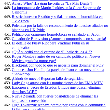
Aviesc Who? ¡La gran favorita de “La Más Draga”!
La importancia de Martin Jenkins en la Corte Suprema de
California
Restricciones en Exatlón y señalamientos de homofobia en
TV Azteca
Polémica por la falta de reconocimiento de nuestros aliados no
binarios en UK Pride
Político con opiniones homofóbicas es señalado en Japón
Ganador de Eurovisión ¡Anuncia compromiso con su pareja!
El detalle de Pussy Riot para Vladimir Putin en su
cumpleaños
¿Qué sucedió con el estreno de ‘El baile de los 41’?
Roger Montoya antes de ser candidato político en Nuevo
México ¡grababa porno gay!
Blackpink con todo lo que se necesita para dominar el POP
Conoce a Jun Hae In , la pareja de Jisoo en su nuevo drama
“Snowdrop”
¡Grindr de nuevo! Reportan fallo de seguridad
Lady Gaga arrasa con las nominaciones de los EMA MTV
Exponen a jueces de Estados Unidos que buscan eliminar
derechos LGBT
Nueva Zelanda con fuertes posibilidades de eliminar las
terapias de conversión
Olga Tokarczuk rechaza premio por grieta con la comunidad
LGBT en su localidad