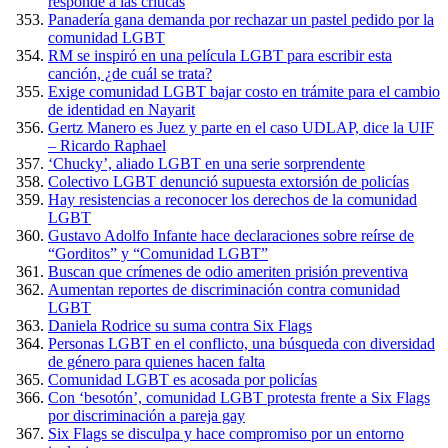
responde a las críticas
Panadería gana demanda por rechazar un pastel pedido por la
comunidad LGBT
RM se inspiró en una película LGBT para escribir esta
canción, ¿de cuál se trata?
Exige comunidad LGBT bajar costo en trámite para el cambio
de identidad en Nayarit
Gertz Manero es Juez y parte en el caso UDLAP, dice la UIF
– Ricardo Raphael
‘Chucky’, aliado LGBT en una serie sorprendente
Colectivo LGBT denunció supuesta extorsión de policías
Hay resistencias a reconocer los derechos de la comunidad
LGBT
Gustavo Adolfo Infante hace declaraciones sobre reírse de
“Gorditos” y “Comunidad LGBT”
Buscan que crímenes de odio ameriten prisión preventiva
Aumentan reportes de discriminación contra comunidad
LGBT
Daniela Rodrice su suma contra Six Flags
Personas LGBT en el conflicto, una búsqueda con diversidad
de género para quienes hacen falta
Comunidad LGBT es acosada por policías
Con ‘besotón’, comunidad LGBT protesta frente a Six Flags
por discriminación a pareja gay
Six Flags se disculpa y hace compromiso por un entorno