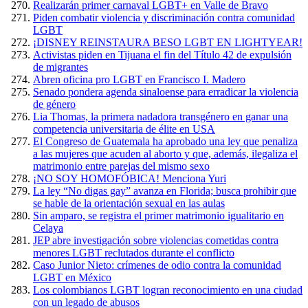
Realizarán primer carnaval LGBT+ en Valle de Bravo
Piden combatir violencia y discriminación contra comunidad
LGBT
¡DISNEY REINSTAURA BESO LGBT EN LIGHTYEAR!
Activistas piden en Tijuana el fin del Título 42 de expulsión
de migrantes
Abren oficina pro LGBT en Francisco I. Madero
Senado pondera agenda sinaloense para erradicar la violencia
de género
Lia Thomas, la primera nadadora transgénero en ganar una
competencia universitaria de élite en USA
El Congreso de Guatemala ha aprobado una ley que penaliza
a las mujeres que acuden al aborto y que, además, ilegaliza el
matrimonio entre parejas del mismo sexo
¡NO SOY HOMOFÓBICA! Menciona Yuri
La ley “No digas gay” avanza en Florida; busca prohibir que
se hable de la orientación sexual en las aulas
Sin amparo, se registra el primer matrimonio igualitario en
Celaya
JEP abre investigación sobre violencias cometidas contra
menores LGBT reclutados durante el conflicto
Caso Junior Nieto: crímenes de odio contra la comunidad
LGBT en México
Los colombianos LGBT logran reconocimiento en una ciudad
con un legado de abusos