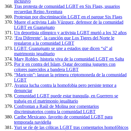
inclusivo
Tras protesta de comunidad LGBT en Six Flags, usuarios
recuerdan Reino Aventura
Protestan por discriminación LGBT en el parque Six Flags
Muere el activista Lalo Vázquez, defensor de la comunidad
LGBT en Guanajuato
Un deportista olímpico y activista LGBT murió a los 32 años
‘Era Diferente’, la canción que Los Tigres del Norte le
regalaron a la comunidad LGBT
LGBT: Guanajuato se une a estados que dicen “sí” al
matrimonio igualitario
Mary Robles, historia viva de la comunidad LGBT en Salta
Por ir en contra del Islam, Qatar decomisa juguetes con
colores parecidos a bandera LGBT
“Maricoin”: lanzan la primera criptomoneda de la comunidad
LGBT
Avanza lucha contra la homofobia pero persiste temor a
denunciar
Comunidad LGBT puede estar tranquila, en Guerrero se
trabaja en el matrimonio igualitario
Confrontan a Raúl de Molina por comentarios
discriminatorios contra la comunidad LGBT
Caribe Mexicano, favorito de comunidad LGBT para
temporada navideña
Yuri se ríe de las críticas LGBT tras comentarios homofóbicos