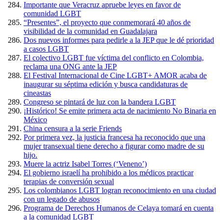
Importante que Veracruz apruebe leyes en favor de
comunidad LGBT
“Presentes”, el proyecto que conmemorará 40 años de
visibilidad de la comunidad en Guadalajara
Dos nuevos informes para pedirle a la JEP que le dé prioridad
a casos LGBT
El colectivo LGBT fue víctima del conflicto en Colombia,
reclama una ONG ante la JEP
El Festival Internacional de Cine LGBT+ AMOR acaba de
inaugurar su séptima edición y busca candidaturas de
cineastas
Congreso se pintará de luz con la bandera LGBT
¡Histórico! Se emite primera acta de nacimiento No Binaria en
México
China censura a la serie Friends
Por primera vez, la justicia francesa ha reconocido que una
mujer transexual tiene derecho a figurar como madre de su
hijo.
Muere la actriz Isabel Torres (‘Veneno’)
El gobierno israelí ha prohibido a los médicos practicar
terapias de conversión sexual
Los colombianos LGBT logran reconocimiento en una ciudad
con un legado de abusos
Programa de Derechos Humanos de Celaya tomará en cuenta
a la comunidad LGBT