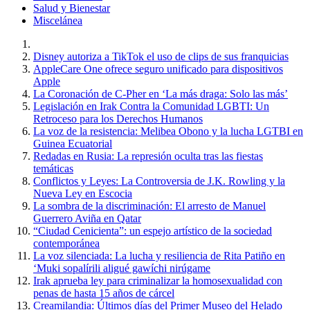
Salud y Bienestar
Miscelánea
Disney autoriza a TikTok el uso de clips de sus franquicias
AppleCare One ofrece seguro unificado para dispositivos
Apple
La Coronación de C-Pher en ‘La más draga: Solo las más’
Legislación en Irak Contra la Comunidad LGBTI: Un
Retroceso para los Derechos Humanos
La voz de la resistencia: Melibea Obono y la lucha LGTBI en
Guinea Ecuatorial
Redadas en Rusia: La represión oculta tras las fiestas
temáticas
Conflictos y Leyes: La Controversia de J.K. Rowling y la
Nueva Ley en Escocia
La sombra de la discriminación: El arresto de Manuel
Guerrero Aviña en Qatar
“Ciudad Cenicienta”: un espejo artístico de la sociedad
contemporánea
La voz silenciada: La lucha y resiliencia de Rita Patiño en
‘Muki sopalírili aligué gawíchi nirúgame
Irak aprueba ley para criminalizar la homosexualidad con
penas de hasta 15 años de cárcel
Creamilandia: Últimos días del Primer Museo del Helado