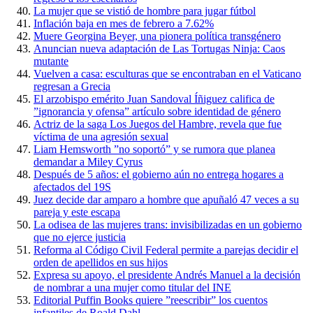
La mujer que se vistió de hombre para jugar fútbol
Inflación baja en mes de febrero a 7.62%
Muere Georgina Beyer, una pionera política transgénero
Anuncian nueva adaptación de Las Tortugas Ninja: Caos
mutante
Vuelven a casa: esculturas que se encontraban en el Vaticano
regresan a Grecia
El arzobispo emérito Juan Sandoval Íñiguez califica de
”ignorancia y ofensa” artículo sobre identidad de género
Actriz de la saga Los Juegos del Hambre, revela que fue
víctima de una agresión sexual
Liam Hemsworth ”no soportó” y se rumora que planea
demandar a Miley Cyrus
Después de 5 años: el gobierno aún no entrega hogares a
afectados del 19S
Juez decide dar amparo a hombre que apuñaló 47 veces a su
pareja y este escapa
La odisea de las mujeres trans: invisibilizadas en un gobierno
que no ejerce justicia
Reforma al Código Civil Federal permite a parejas decidir el
orden de apellidos en sus hijos
Expresa su apoyo, el presidente Andrés Manuel a la decisión
de nombrar a una mujer como titular del INE
Editorial Puffin Books quiere ”reescribir” los cuentos
infantiles de Roald Dahl