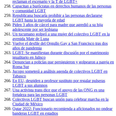
reclaman el escenario y la T de LGBT+
Capacitan a burócratas en derechos humanos de las personas
y comunidad LGBT
Republicana buscaría prohibir a las personas declararse
LGBT hasta la mayoría de edad
Piden 3 años de cárcel para madre que agredió a su hija
adolescente por ser lesbiana
Un tucumano golpeó a una mujer del colectivo LGBT en la
avenida Mate de Luna
Vuelve el desfile del Orgullo Gay a San Francisco tras dos
años de pandemia
LGBT: Se manifiestan durante discusión por el matrimonio
igualitario en Jalisco
Denuncian a policías que persiguieron y golpearon a pareja en
Roma Sur
Jucopo someterá a análisis agenda de colectivos LGBT en
Tabasco
En EU, despiden a profesor sustituto por regalar pulseras
LGBT a sus alumnos
Una activista trans dice que el apoyo de las ONG es una
fortaleza para las personas LGBT
Colectivos LGBT buscan unión para celebrar marcha en la
Ciudad de México
Qatar 2022: Funcionario recomienda a aficionados no ondear
banderas LGBT en estadios