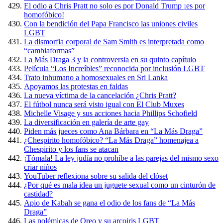
El odio a Chris Pratt no solo es por Donald Trump ¡es por
homofóbico!
Con la bendición del Papa Francisco las uniones civiles
LGBT
La dismorfia corporal de Sam Smith es interpretada como
“cambiaformas”
La Más Draga 3 y la controversia en su quinto capítulo
Película “Los Increíbles” reconocida por inclusión LGBT
Trato inhumano a homosexuales en Sri Lanka
Apoyamos las protestas en faldas
La nueva víctima de la cancelación ¿Chris Pratt?
El fútbol nunca será visto igual con El Club Muxes
Michelle Visage y sus acciones hacia Phillips Schofield
La diversificación en galería de arte gay
Piden más jueces como Ana Bárbara en “La Más Draga”
¿Chespirito homofóbico? “La Más Draga” homenajea a
Chespirito y los fans se atacan
¡Tómala! La ley judía no prohíbe a las parejas del mismo sexo
criar niños
YouTuber reflexiona sobre su salida del clóset
¿Por qué es mala idea un juguete sexual como un cinturón de
castidad?
Apio de Kabah se gana el odio de los fans de “La Más
Draga”
Las polémicas de Oreo y su arcoiris LGBT