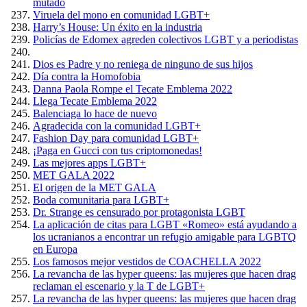
mutado
Viruela del mono en comunidad LGBT+
Harry’s House: Un éxito en la industria
Policías de Edomex agreden colectivos LGBT y a periodistas
Dios es Padre y no reniega de ninguno de sus hijos
Día contra la Homofobia
Danna Paola Rompe el Tecate Emblema 2022
Llega Tecate Emblema 2022
Balenciaga lo hace de nuevo
Agradecida con la comunidad LGBT+
Fashion Day para comunidad LGBT+
¡Paga en Gucci con tus criptomonedas!
Las mejores apps LGBT+
MET GALA 2022
El origen de la MET GALA
Boda comunitaria para LGBT+
Dr. Strange es censurado por protagonista LGBT
La aplicación de citas para LGBT «Romeo» está ayudando a
los ucranianos a encontrar un refugio amigable para LGBTQ
en Europa
Los famosos mejor vestidos de COACHELLA 2022
La revancha de las hyper queens: las mujeres que hacen drag
reclaman el escenario y la T de LGBT+
La revancha de las hyper queens: las mujeres que hacen drag