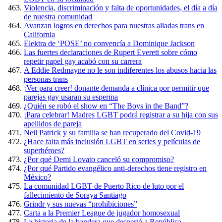
Violencia, discriminación y falta de oportunidades, el día a día
de nuestra comunidad
Avanzan logros en derechos para nuestras aliadas trans en
California
Elektra de ‘POSE’ no convencía a Dominique Jackson
Las fuertes declaraciones de Rupert Everett sobre cómo
repetir papel gay acabó con su carrera
A Eddie Redmayne no le son indiferentes los abusos hacia las
personas trans
¡Ver para creer! donante demanda a clínica por permitir que
parejas gay usaran su esperma
¿Quién se robó el show en “The Boys in the Band”?
¡Para celebrar! Madres LGBT podrá registrar a su hija con sus
apellidos de pareja
Neil Patrick y su familia se han recuperado del Covid-19
¿Hace falta más inclusión LGBT en series y películas de
superhéroes?
¿Por qué Demi Lovato canceló su compromiso?
¿Por qué Partido evangélico anti-derechos tiene registro en
México?
La comunidad LGBT de Puerto Rico de luto por el
fallecimiento de Soraya Santiago
Grindr y sus nuevas “prohibiciones”
Carta a la Premier League de jugador homosexual
La historia de la bandera que despertó a República