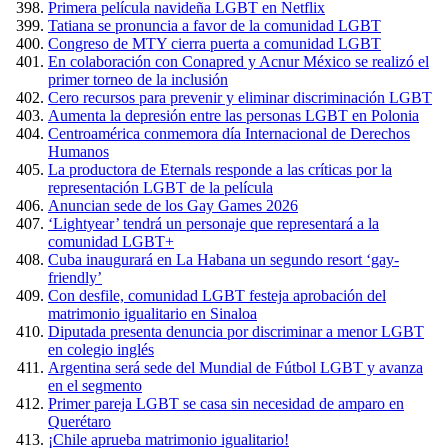
Primera película navideña LGBT en Netflix
Tatiana se pronuncia a favor de la comunidad LGBT
Congreso de MTY cierra puerta a comunidad LGBT
En colaboración con Conapred y Acnur México se realizó el
primer torneo de la inclusión
Cero recursos para prevenir y eliminar discriminación LGBT
Aumenta la depresión entre las personas LGBT en Polonia
Centroamérica conmemora día Internacional de Derechos
Humanos
La productora de Eternals responde a las críticas por la
representación LGBT de la película
Anuncian sede de los Gay Games 2026
‘Lightyear’ tendrá un personaje que representará a la
comunidad LGBT+
Cuba inaugurará en La Habana un segundo resort ‘gay-
friendly’
Con desfile, comunidad LGBT festeja aprobación del
matrimonio igualitario en Sinaloa
Diputada presenta denuncia por discriminar a menor LGBT
en colegio inglés
Argentina será sede del Mundial de Fútbol LGBT y avanza
en el segmento
Primer pareja LGBT se casa sin necesidad de amparo en
Querétaro
¡Chile aprueba matrimonio igualitario!