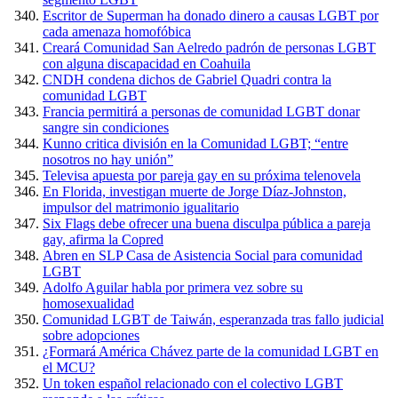
Escritor de Superman ha donado dinero a causas LGBT por
cada amenaza homofóbica
Creará Comunidad San Aelredo padrón de personas LGBT
con alguna discapacidad en Coahuila
CNDH condena dichos de Gabriel Quadri contra la
comunidad LGBT
Francia permitirá a personas de comunidad LGBT donar
sangre sin condiciones
Kunno critica división en la Comunidad LGBT; “entre
nosotros no hay unión”
Televisa apuesta por pareja gay en su próxima telenovela
En Florida, investigan muerte de Jorge Díaz-Johnston,
impulsor del matrimonio igualitario
Six Flags debe ofrecer una buena disculpa pública a pareja
gay, afirma la Copred
Abren en SLP Casa de Asistencia Social para comunidad
LGBT
Adolfo Aguilar habla por primera vez sobre su
homosexualidad
Comunidad LGBT de Taiwán, esperanzada tras fallo judicial
sobre adopciones
¿Formará América Chávez parte de la comunidad LGBT en
el MCU?
Un token español relacionado con el colectivo LGBT