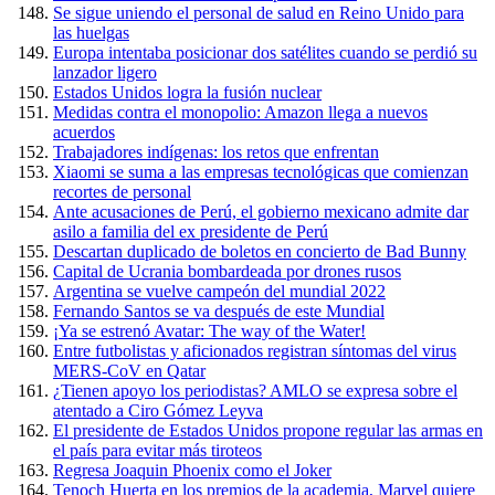
Se sigue uniendo el personal de salud en Reino Unido para
las huelgas
Europa intentaba posicionar dos satélites cuando se perdió su
lanzador ligero
Estados Unidos logra la fusión nuclear
Medidas contra el monopolio: Amazon llega a nuevos
acuerdos
Trabajadores indígenas: los retos que enfrentan
Xiaomi se suma a las empresas tecnológicas que comienzan
recortes de personal
Ante acusaciones de Perú, el gobierno mexicano admite dar
asilo a familia del ex presidente de Perú
Descartan duplicado de boletos en concierto de Bad Bunny
Capital de Ucrania bombardeada por drones rusos
Argentina se vuelve campeón del mundial 2022
Fernando Santos se va después de este Mundial
¡Ya se estrenó Avatar: The way of the Water!
Entre futbolistas y aficionados registran síntomas del virus
MERS-CoV en Qatar
¿Tienen apoyo los periodistas? AMLO se expresa sobre el
atentado a Ciro Gómez Leyva
El presidente de Estados Unidos propone regular las armas en
el país para evitar más tiroteos
Regresa Joaquin Phoenix como el Joker
Tenoch Huerta en los premios de la academia, Marvel quiere