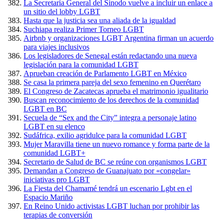
La Secretaría General del Sínodo vuelve a incluir un enlace a
un sitio del lobby LGBT
Hasta que la justicia sea una aliada de la igualdad
Suchiapa realiza Primer Torneo LGBT
Airbnb y organizaciones LGBT Argentina firman un acuerdo
para viajes inclusivos
Los legisladores de Senegal están redactando una nueva
legislación para la comunidad LGBT
Aprueban creación de Parlamento LGBT en México
Se casa la primera pareja del sexo femenino en Querétaro
El Congreso de Zacatecas aprueba el matrimonio igualitario
Buscan reconocimiento de los derechos de la comunidad
LGBT en BC
Secuela de “Sex and the City” integra a personaje latino
LGBT en su elenco
Sudáfrica, exilio agridulce para la comunidad LGBT
Mujer Maravilla tiene un nuevo romance y forma parte de la
comunidad LGBT+
Secretario de Salud de BC se reúne con organismos LGBT
Demandan a Congreso de Guanajuato por «congelar»
iniciativas pro LGBT
La Fiesta del Chamamé tendrá un escenario Lgbt en el
Espacio Mariño
En Reino Unido activistas LGBT luchan por prohibir las
terapias de conversión