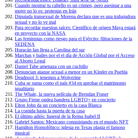
Cuando mostrar tu cabello es un crimen, pero asesinar a una
mujer no lo es: protestas en Irán
Diputada transexual de Morena declara que es una trabajadora
sexual y no lo ve mal
Para recordar nuestras raíces: Científico de origen Maya estará
en proyecto con la NASA
Las feministas como riesgo para el Ejército: filtraciones de la
SEDENA
Huracán Ian llega a Carolina del sur
Marchas y bailes por el el día de Acción Global por el Acceso
al Aborto Legal
Daniel Tabe amenaza con un cuchillo
Denuncian ataque sexual a menor en un Kínder en Puebla
Deadpool 3: tenemos a Wolverine
Cuba se suma como el país #34 en aprobar el matrimonio
igualitario
The Whale, la nueva película de Brendan Fraser
Grupo Firme ondea bandera LGBTQ+ en concierto
Elton John da un concierto en la casa Blanca
La comida hasta la puerta de tu casa
El último adiós: funeral de la Reina Isabel II
Gabriel Santos: Mexicano conquistando en el mundo NFT
Hamilton Homofóbico: iglesia en Texas plagia el famoso
musical