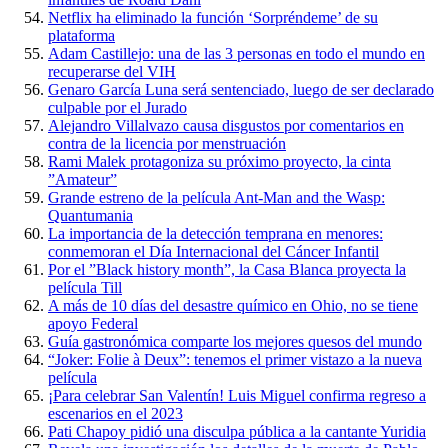
Netflix ha eliminado la función ‘Sorpréndeme’ de su
plataforma
Adam Castillejo: una de las 3 personas en todo el mundo en
recuperarse del VIH
Genaro García Luna será sentenciado, luego de ser declarado
culpable por el Jurado
Alejandro Villalvazo causa disgustos por comentarios en
contra de la licencia por menstruación
Rami Malek protagoniza su próximo proyecto, la cinta
”Amateur”
Grande estreno de la película Ant-Man and the Wasp:
Quantumania
La importancia de la detección temprana en menores:
conmemoran el Día Internacional del Cáncer Infantil
Por el ”Black history month”, la Casa Blanca proyecta la
película Till
A más de 10 días del desastre químico en Ohio, no se tiene
apoyo Federal
Guía gastronómica comparte los mejores quesos del mundo
“Joker: Folie à Deux”: tenemos el primer vistazo a la nueva
película
¡Para celebrar San Valentín! Luis Miguel confirma regreso a
escenarios en el 2023
Pati Chapoy pidió una disculpa pública a la cantante Yuridia