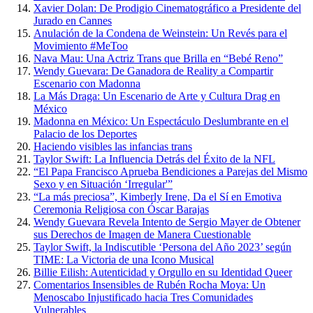
Xavier Dolan: De Prodigio Cinematográfico a Presidente del
Jurado en Cannes
Anulación de la Condena de Weinstein: Un Revés para el
Movimiento #MeToo
Nava Mau: Una Actriz Trans que Brilla en “Bebé Reno”
Wendy Guevara: De Ganadora de Reality a Compartir
Escenario con Madonna
La Más Draga: Un Escenario de Arte y Cultura Drag en
México
Madonna en México: Un Espectáculo Deslumbrante en el
Palacio de los Deportes
Haciendo visibles las infancias trans
Taylor Swift: La Influencia Detrás del Éxito de la NFL
“El Papa Francisco Aprueba Bendiciones a Parejas del Mismo
Sexo y en Situación ‘Irregular'”
“La más preciosa”, Kimberly Irene, Da el Sí en Emotiva
Ceremonia Religiosa con Óscar Barajas
Wendy Guevara Revela Intento de Sergio Mayer de Obtener
sus Derechos de Imagen de Manera Cuestionable
Taylor Swift, la Indiscutible ‘Persona del Año 2023’ según
TIME: La Victoria de una Icono Musical
Billie Eilish: Autenticidad y Orgullo en su Identidad Queer
Comentarios Insensibles de Rubén Rocha Moya: Un
Menoscabo Injustificado hacia Tres Comunidades
Vulnerables