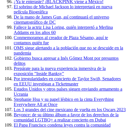
¿Ya te enteraste? ¡BLACKPINK viene a México!
El sobrino de Michael Jackson lo interpretará en nueva
película Biográfica
De la mano de James Gun, así continuará el universo
cinematográfico de DC
Fallece la actriz Lisa Loring, quién interpretó a Merlina
Addams en los años 60
Conmemoramos al creador de Plaza Sésamo, aquí te
contamos quién fue
OMS sigue alertando a la población que no se descuide en la
pandemia
Gobierno busca apresar a Inés Gómez Mont por presuntos
delitos
Prepárate para la nueva experiencia inmersiva de la
exposición ”Inside Banksy”
Por irregularidades en concierto de Taylor Swift, Senadores
en EEUU investigan a Ticketmaster
Estados Unidos y otros países siguen enviando armamento a
Ucrania
Stephanie Hsu y su papel lésbico en la cinta Everything
Everywhere All at Once
Los 3 grandes del cine mexicano de vuelta en los Oscars 2023
Beyonce: de su último álbum a favor de los derechos de la
comunidad LGTBQ+ a realizar concierto en Dubai
El Papa Francisco condena leyes contra la comunidad