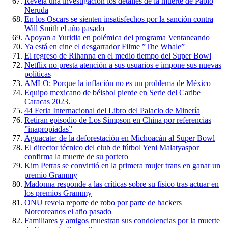
Revela una investigación los detalles de la muerte de Pablo
Neruda
En los Oscars se sienten insatisfechos por la sanción contra
Will Smith el año pasado
Apoyan a Yuridia en polémica del programa Ventaneando
Ya está en cine el desgarrador Filme ”The Whale”
El regreso de Rihanna en el medio tiempo del Super Bowl
Netflix no presta atención a sus usuarios e impone sus nuevas
políticas
AMLO: Porque la inflación no es un problema de México
Equipo mexicano de béisbol pierde en Serie del Caribe
Caracas 2023.
44 Feria Internacional del Libro del Palacio de Minería
Retiran episodio de Los Simpson en China por referencias
”inapropiadas”
Aguacate: de la deforestación en Michoacán al Super Bowl
El director técnico del club de fútbol Yeni Malatyaspor
confirma la muerte de su portero
Kim Petras se convirtió en la primera mujer trans en ganar un
premio Grammy
Madonna responde a las críticas sobre su físico tras actuar en
los premios Grammy
ONU revela reporte de robo por parte de hackers
Norcoreanos el año pasado
Familiares y amigos muestran sus condolencias por la muerte