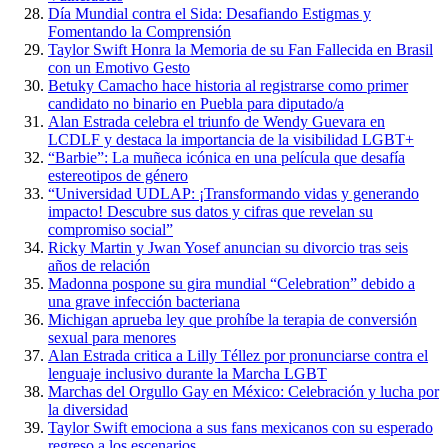
Día Mundial contra el Sida: Desafiando Estigmas y
Fomentando la Comprensión
Taylor Swift Honra la Memoria de su Fan Fallecida en Brasil
con un Emotivo Gesto
Betuky Camacho hace historia al registrarse como primer
candidato no binario en Puebla para diputado/a
Alan Estrada celebra el triunfo de Wendy Guevara en
LCDLF y destaca la importancia de la visibilidad LGBT+
“Barbie”: La muñeca icónica en una película que desafía
estereotipos de género
“Universidad UDLAP: ¡Transformando vidas y generando
impacto! Descubre sus datos y cifras que revelan su
compromiso social”
Ricky Martin y Jwan Yosef anuncian su divorcio tras seis
años de relación
Madonna pospone su gira mundial “Celebration” debido a
una grave infección bacteriana
Michigan aprueba ley que prohíbe la terapia de conversión
sexual para menores
Alan Estrada critica a Lilly Téllez por pronunciarse contra el
lenguaje inclusivo durante la Marcha LGBT
Marchas del Orgullo Gay en México: Celebración y lucha por
la diversidad
Taylor Swift emociona a sus fans mexicanos con su esperado
regreso a los escenarios