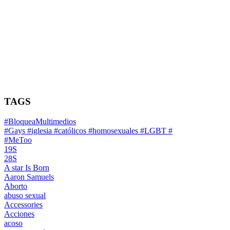
TAGS
#BloqueaMultimedios
#Gays #iglesia #católicos #homosexuales #LGBT #
#MeToo
19S
28S
A star Is Born
Aaron Samuels
Aborto
abuso sexual
Accessories
Acciones
acoso