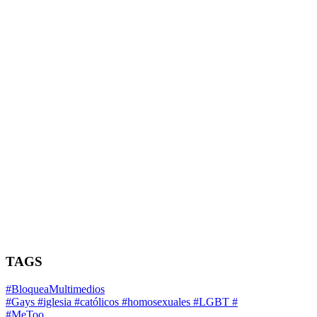
TAGS
#BloqueaMultimedios
#Gays #iglesia #católicos #homosexuales #LGBT #
#MeToo