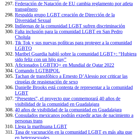
Federación de Natación de EU cambia reglamento por atleta
transgénero
Respalda grupo LGBT creación de Dirección de la
Diversidad Sexual
Indígenas de la comunidad LGBT sufren discriminación
Falta inclusión para la comunidad LGBT en San Pedro
Cholula
Tik Tok y sus nuevas políticas para proteger a la comunidad
LGBTQ
Maribel Guardia habló sobre la comunidad LGBT+: “Hubiera
sido feliz con un hijo gay”
Aficionados LGBTIQ+ en Mundial de Qatar 2022
Comando LGTBIPOL
Tachan de transfóbico a Ernesto D’Alessio por criticar las
cirugías de reasignación de sexo
Danielle Brooks está contenta de representar a la comunidad
LGBT
“Presentes”, el proyecto que conmemorará 40 años de
visibilidad de la comunidad en Guadalajara
40 años de visibilidad de la comunidad en Guadalajara
Consulados mexicanos podrán expedir actas de nacimiento a
personas trans
Llega la marihuana LGBT
Tasa de vacunación en la comunidad LGBT es más alta que
en heterosexuales