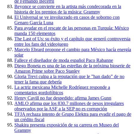
de Fernando Becerril
Beyonce se convierte en la artista más condecorada en la
historia de los premios de la música: Grammy
El Universal se ve involucrado en casos de soborno con
Genaro García Luna
Para ayudar en el rescate de las personas en Turquía: México
manda 150 elementos
The Last of Us: su éxito y el capítulo que generó controversia
entre los fans del videojuego
Marcelo Ebrard propone el cambio para México hacía energía
solar
Fallece el diseñador de moda español Paco Rabanne
Diego Boneta es una de las estrellas de la próxima bioserie de
Amazon Prime sobre Paco Stanley
Gloria Trevi culpa a la reputación que le ”han dado” de no
tener la fama que debería
La actriz mexicana Michelle Rodríguez responde a
comentarios gordofóbicos
Henry Cavill no fue despedido: afirma James Gunn
AMLO afirma que los 830.7 millones de pesos irregulares
observados por la ASF a la SEP no es corrupción
TFJA rechaza intento de Grupo Elektra para evadir el pago de
un crédito fiscal
Shakira presenta exposición de su carrera en Museo del
Grammy