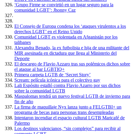
‘Grupo Firme se convirtió en un lugar seguro para la
comunidad LGBT’: Jhonny Caz
El Consejo de Europa condena los ‘ataques virulentos a los
derechos LGBT’ en el Reino Unido
Comunidad LGBT es violentada en Afganistán por los
talibanes
Alexandra Benado, la ex futbolista e hija de una militante del
MIR asesinada en dictadura que llega al Ministerio del
Deporte
El descargo de Flavio Azzaro tras sus polémicos dichos sobre
el ataque al bar LGBTIQ+
Primera carpeta LGTB de ‘Secret Story’
Scream: película icónica para el colectivo gay
Lali Espósito estalló contra Flavio Azarro por sus dichos
sobre la comunidad LGTB
Maspalomas tendrá un nuevo festival LGTB de invierno para
fin de año
La firma de maquillaje Nyx lanza junto a FELGTBI+ un
programa de becas para personas trans desempleadas
Intentaron incendiar el espacio cultural LGTB Maricafé de
Palermo
Los destinos valencianos, “sin complejos” para recibir al
segmento LGBT