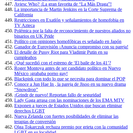
Aviesc Who? ¡La gran favorita de “La Más Draga”!
La importancia de Martin Jenkins en la Corte Suprema de
California
Restricciones en Exatlón y señalamientos de homofobia en
TV Azteca
Polémica por la falta de reconocimiento de nuestros aliados no
binarios en UK Pride
Político con opiniones homofóbicas es señalado en Japón
Ganador de Eurovisión ¡Anuncia compromiso con su pareja!
El detalle de Pussy Riot para Vladimir Putin en su
cumpleaños
¿Qué sucedió con el estreno de ‘El baile de los 41’?
Roger Montoya antes de ser candidato político en Nuevo
México ¡grababa porno gay!
Blackpink con todo lo que se necesita para dominar el POP
Conoce a Jun Hae In , la pareja de Jisoo en su nuevo drama
“Snowdrop”
¡Grindr de nuevo! Reportan fallo de seguridad
Lady Gaga arrasa con las nominaciones de los EMA MTV
Exponen a jueces de Estados Unidos que buscan eliminar
derechos LGBT
Nueva Zelanda con fuertes posibilidades de eliminar las
terapias de conversión
Olga Tokarczuk rechaza premio por grieta con la comunidad
LGBT en su localidad