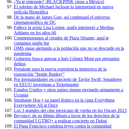
¿Ya te enteraste? ¡BLACKPINK viene a México!
El sobrino de Michael Jackson lo interpretará en nueva
película Biográfica
De la mano de James Gun, así continuará el universo
cinematográfico de DC
Fallece la actriz Lisa Loring, quién interpretó a Merlina
Addams en los años 60
Conmemoramos al creador de Plaza Sésamo, aquí te
contamos quién fue
OMS sigue alertando a la población que no se descuide en la
pandemia
Gobierno busca apresar a Inés Gómez Mont por presuntos
delitos
Prepárate para la nueva experiencia inmersiva de la
exposición ”Inside Banksy”
Por irregularidades en concierto de Taylor Swift, Senadores
en EEUU investigan a Ticketmaster
Estados Unidos y otros países siguen enviando armamento a
Ucrania
Stephanie Hsu y su papel lésbico en la cinta Everything
Everywhere All at Once
Los 3 grandes del cine mexicano de vuelta en los Oscars 2023
Beyonce: de su último álbum a favor de los derechos de la
comunidad LGTBQ+ a realizar concierto en Dubai
El Papa Francisco condena leyes contra la comunidad