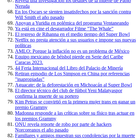
Revela una investigación los detalles de la muerte de Pablo
Neruda
En los Oscars se sienten insatisfechos por la sanción contra
Will Smith el año pasado
Apoyan a Yuridia en polémica del programa Ventaneando
Ya está en cine el desgarrador Filme ”The Whale”
El regreso de Rihanna en el medio tiempo del Super Bowl
Netflix no presta atención a sus usuarios e impone sus nuevas
políticas
AMLO: Porque la inflación no es un problema de México
Equipo mexicano de béisbol pierde en Serie del Caribe
Caracas 2023.
44 Feria Internacional del Libro del Palacio de Minería
Retiran episodio de Los Simpson en China por referencias
”inapropiadas”
Aguacate: de la deforestación en Michoacán al Super Bowl
El director técnico del club de fútbol Yeni Malatyaspor
confirma la muerte de su portero
Kim Petras se convirtió en la primera mujer trans en ganar un
premio Grammy
Madonna responde a las críticas sobre su físico tras actuar en
los premios Grammy
ONU revela reporte de robo por parte de hackers
Norcoreanos el año pasado
Familiares y amigos muestran sus condolencias por la muerte