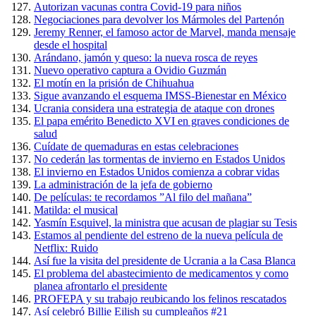
Autorizan vacunas contra Covid-19 para niños
Negociaciones para devolver los Mármoles del Partenón
Jeremy Renner, el famoso actor de Marvel, manda mensaje
desde el hospital
Arándano, jamón y queso: la nueva rosca de reyes
Nuevo operativo captura a Ovidio Guzmán
El motín en la prisión de Chihuahua
Sigue avanzando el esquema IMSS-Bienestar en México
Ucrania considera una estrategia de ataque con drones
El papa emérito Benedicto XVI en graves condiciones de
salud
Cuídate de quemaduras en estas celebraciones
No cederán las tormentas de invierno en Estados Unidos
El invierno en Estados Unidos comienza a cobrar vidas
La administración de la jefa de gobierno
De películas: te recordamos ”Al filo del mañana”
Matilda: el musical
Yasmín Esquivel, la ministra que acusan de plagiar su Tesis
Estamos al pendiente del estreno de la nueva película de
Netflix: Ruido
Así fue la visita del presidente de Ucrania a la Casa Blanca
El problema del abastecimiento de medicamentos y como
planea afrontarlo el presidente
PROFEPA y su trabajo reubicando los felinos rescatados
Así celebró Billie Eilish su cumpleaños #21