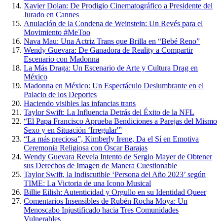
Xavier Dolan: De Prodigio Cinematográfico a Presidente del
Jurado en Cannes
Anulación de la Condena de Weinstein: Un Revés para el
Movimiento #MeToo
Nava Mau: Una Actriz Trans que Brilla en “Bebé Reno”
Wendy Guevara: De Ganadora de Reality a Compartir
Escenario con Madonna
La Más Draga: Un Escenario de Arte y Cultura Drag en
México
Madonna en México: Un Espectáculo Deslumbrante en el
Palacio de los Deportes
Haciendo visibles las infancias trans
Taylor Swift: La Influencia Detrás del Éxito de la NFL
“El Papa Francisco Aprueba Bendiciones a Parejas del Mismo
Sexo y en Situación ‘Irregular'”
“La más preciosa”, Kimberly Irene, Da el Sí en Emotiva
Ceremonia Religiosa con Óscar Barajas
Wendy Guevara Revela Intento de Sergio Mayer de Obtener
sus Derechos de Imagen de Manera Cuestionable
Taylor Swift, la Indiscutible ‘Persona del Año 2023’ según
TIME: La Victoria de una Icono Musical
Billie Eilish: Autenticidad y Orgullo en su Identidad Queer
Comentarios Insensibles de Rubén Rocha Moya: Un
Menoscabo Injustificado hacia Tres Comunidades
Vulnerables