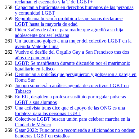
reclaman el escenario y la T de LGBT+
Capacitan a burócratas en derechos humanos de las personas
y comunidad LGBT
Republicana buscaría prohibir a las personas declararse
LGBT hasta la mayoría de edad
Piden 3 años de cárcel para madre que agredió a su hija
adolescente por ser lesbiana
Un tucumano golpeó a una mujer del colectivo LGBT en la
avenida Mate de Luna
Vuelve el desfile del Orgullo Gay a San Francisco tras dos
años de pandemia
LGBT: Se manifiestan durante discusión por el matrimonio
igualitario en Jalisco
Denuncian a policías que persiguieron y golpearon a pareja en
Roma Sur
Jucopo someterá a análisis agenda de colectivos LGBT en
Tabasco
En EU, despiden a profesor sustituto por regalar pulseras
LGBT a sus alumnos
Una activista trans dice que el apoyo de las ONG es una
fortaleza para las personas LGBT
Colectivos LGBT buscan unión para celebrar marcha en la
Ciudad de México
Qatar 2022: Funcionario recomienda a aficionados no ondear
banderas LGBT en estadios