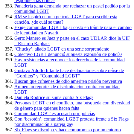
responde a las críticas
Panadería gana demanda por rechazar un pastel pedido por la
comunidad LGBT
RM se inspiró en una película LGBT para escribir esta
canción, ¿de cuál se trata?
Exige comunidad LGBT bajar costo en trámite para el cambio
de identidad en Nayarit
Gertz Manero es Juez y parte en el caso UDLAP, dice la UIF
– Ricardo Raphael
‘Chucky’, aliado LGBT en una serie sorprendente
Colectivo LGBT denunció supuesta extorsión de policías
Hay resistencias a reconocer los derechos de la comunidad
LGBT
Gustavo Adolfo Infante hace declaraciones sobre reírse de
“Gorditos” y “Comunidad LGBT”
Buscan que crímenes de odio ameriten prisión preventiva
Aumentan reportes de discriminación contra comunidad
LGBT
Daniela Rodrice su suma contra Six Flags
Personas LGBT en el conflicto, una búsqueda con diversidad
de género para quienes hacen falta
Comunidad LGBT es acosada por policías
Con ‘besotón’, comunidad LGBT protesta frente a Six Flags
por discriminación a pareja gay
Six Flags se disculpa y hace compromiso por un entorno