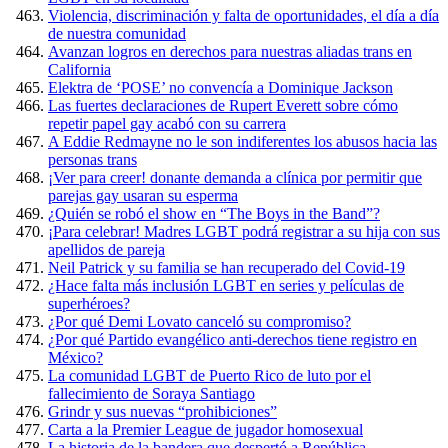
Violencia, discriminación y falta de oportunidades, el día a día
de nuestra comunidad
Avanzan logros en derechos para nuestras aliadas trans en
California
Elektra de ‘POSE’ no convencía a Dominique Jackson
Las fuertes declaraciones de Rupert Everett sobre cómo
repetir papel gay acabó con su carrera
A Eddie Redmayne no le son indiferentes los abusos hacia las
personas trans
¡Ver para creer! donante demanda a clínica por permitir que
parejas gay usaran su esperma
¿Quién se robó el show en “The Boys in the Band”?
¡Para celebrar! Madres LGBT podrá registrar a su hija con sus
apellidos de pareja
Neil Patrick y su familia se han recuperado del Covid-19
¿Hace falta más inclusión LGBT en series y películas de
superhéroes?
¿Por qué Demi Lovato canceló su compromiso?
¿Por qué Partido evangélico anti-derechos tiene registro en
México?
La comunidad LGBT de Puerto Rico de luto por el
fallecimiento de Soraya Santiago
Grindr y sus nuevas “prohibiciones”
Carta a la Premier League de jugador homosexual
La historia de la bandera que despertó a República