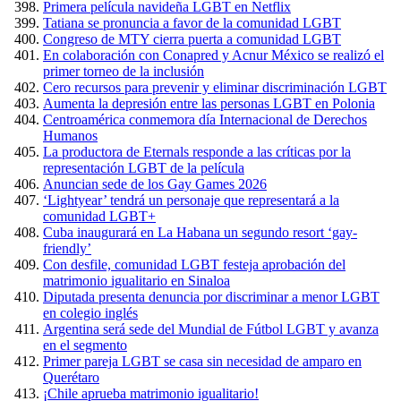
Primera película navideña LGBT en Netflix
Tatiana se pronuncia a favor de la comunidad LGBT
Congreso de MTY cierra puerta a comunidad LGBT
En colaboración con Conapred y Acnur México se realizó el
primer torneo de la inclusión
Cero recursos para prevenir y eliminar discriminación LGBT
Aumenta la depresión entre las personas LGBT en Polonia
Centroamérica conmemora día Internacional de Derechos
Humanos
La productora de Eternals responde a las críticas por la
representación LGBT de la película
Anuncian sede de los Gay Games 2026
‘Lightyear’ tendrá un personaje que representará a la
comunidad LGBT+
Cuba inaugurará en La Habana un segundo resort ‘gay-
friendly’
Con desfile, comunidad LGBT festeja aprobación del
matrimonio igualitario en Sinaloa
Diputada presenta denuncia por discriminar a menor LGBT
en colegio inglés
Argentina será sede del Mundial de Fútbol LGBT y avanza
en el segmento
Primer pareja LGBT se casa sin necesidad de amparo en
Querétaro
¡Chile aprueba matrimonio igualitario!