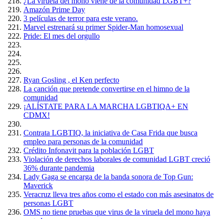
¿La viruela del mono viene de la comunidad LGBT+?
Amazón Prime Day
3 películas de terror para este verano.
Marvel estrenará su primer Spider-Man homosexual
Pride: El mes del orgullo
Ryan Gosling , el Ken perfecto
La canción que pretende convertirse en el himno de la
comunidad
¡ALÍSTATE PARA LA MARCHA LGBTIQA+ EN
CDMX!
Contrata LGBTIQ, la iniciativa de Casa Frida que busca
empleo para personas de la comunidad
Crédito Infonavit para la población LGBT
Violación de derechos laborales de comunidad LGBT creció
36% durante pandemia
Lady Gaga se encarga de la banda sonora de Top Gun:
Maverick
Veracruz lleva tres años como el estado con más asesinatos de
personas LGBT
OMS no tiene pruebas que virus de la viruela del mono haya