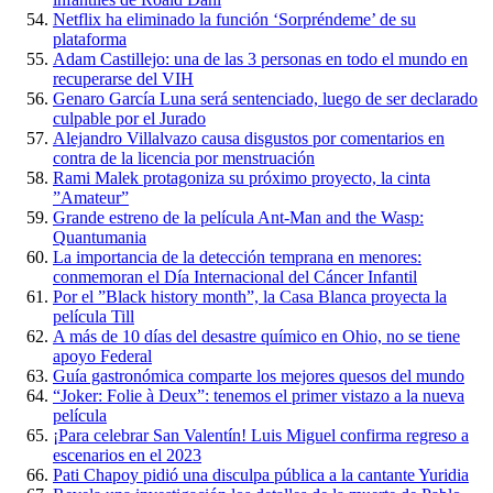
Netflix ha eliminado la función ‘Sorpréndeme’ de su
plataforma
Adam Castillejo: una de las 3 personas en todo el mundo en
recuperarse del VIH
Genaro García Luna será sentenciado, luego de ser declarado
culpable por el Jurado
Alejandro Villalvazo causa disgustos por comentarios en
contra de la licencia por menstruación
Rami Malek protagoniza su próximo proyecto, la cinta
”Amateur”
Grande estreno de la película Ant-Man and the Wasp:
Quantumania
La importancia de la detección temprana en menores:
conmemoran el Día Internacional del Cáncer Infantil
Por el ”Black history month”, la Casa Blanca proyecta la
película Till
A más de 10 días del desastre químico en Ohio, no se tiene
apoyo Federal
Guía gastronómica comparte los mejores quesos del mundo
“Joker: Folie à Deux”: tenemos el primer vistazo a la nueva
película
¡Para celebrar San Valentín! Luis Miguel confirma regreso a
escenarios en el 2023
Pati Chapoy pidió una disculpa pública a la cantante Yuridia