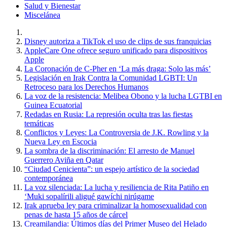
Salud y Bienestar
Miscelánea
Disney autoriza a TikTok el uso de clips de sus franquicias
AppleCare One ofrece seguro unificado para dispositivos
Apple
La Coronación de C-Pher en ‘La más draga: Solo las más’
Legislación en Irak Contra la Comunidad LGBTI: Un
Retroceso para los Derechos Humanos
La voz de la resistencia: Melibea Obono y la lucha LGTBI en
Guinea Ecuatorial
Redadas en Rusia: La represión oculta tras las fiestas
temáticas
Conflictos y Leyes: La Controversia de J.K. Rowling y la
Nueva Ley en Escocia
La sombra de la discriminación: El arresto de Manuel
Guerrero Aviña en Qatar
“Ciudad Cenicienta”: un espejo artístico de la sociedad
contemporánea
La voz silenciada: La lucha y resiliencia de Rita Patiño en
‘Muki sopalírili aligué gawíchi nirúgame
Irak aprueba ley para criminalizar la homosexualidad con
penas de hasta 15 años de cárcel
Creamilandia: Últimos días del Primer Museo del Helado