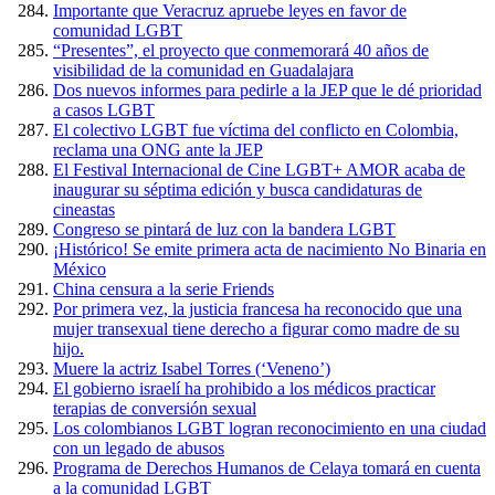
Importante que Veracruz apruebe leyes en favor de
comunidad LGBT
“Presentes”, el proyecto que conmemorará 40 años de
visibilidad de la comunidad en Guadalajara
Dos nuevos informes para pedirle a la JEP que le dé prioridad
a casos LGBT
El colectivo LGBT fue víctima del conflicto en Colombia,
reclama una ONG ante la JEP
El Festival Internacional de Cine LGBT+ AMOR acaba de
inaugurar su séptima edición y busca candidaturas de
cineastas
Congreso se pintará de luz con la bandera LGBT
¡Histórico! Se emite primera acta de nacimiento No Binaria en
México
China censura a la serie Friends
Por primera vez, la justicia francesa ha reconocido que una
mujer transexual tiene derecho a figurar como madre de su
hijo.
Muere la actriz Isabel Torres (‘Veneno’)
El gobierno israelí ha prohibido a los médicos practicar
terapias de conversión sexual
Los colombianos LGBT logran reconocimiento en una ciudad
con un legado de abusos
Programa de Derechos Humanos de Celaya tomará en cuenta
a la comunidad LGBT