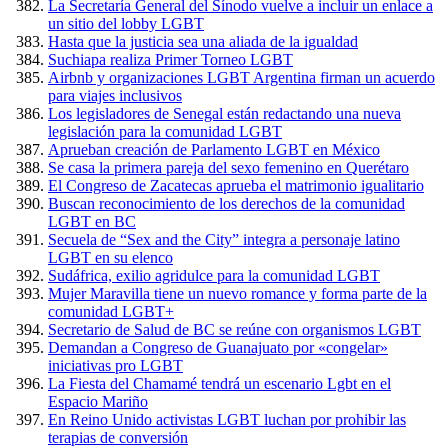
La Secretaría General del Sínodo vuelve a incluir un enlace a
un sitio del lobby LGBT
Hasta que la justicia sea una aliada de la igualdad
Suchiapa realiza Primer Torneo LGBT
Airbnb y organizaciones LGBT Argentina firman un acuerdo
para viajes inclusivos
Los legisladores de Senegal están redactando una nueva
legislación para la comunidad LGBT
Aprueban creación de Parlamento LGBT en México
Se casa la primera pareja del sexo femenino en Querétaro
El Congreso de Zacatecas aprueba el matrimonio igualitario
Buscan reconocimiento de los derechos de la comunidad
LGBT en BC
Secuela de “Sex and the City” integra a personaje latino
LGBT en su elenco
Sudáfrica, exilio agridulce para la comunidad LGBT
Mujer Maravilla tiene un nuevo romance y forma parte de la
comunidad LGBT+
Secretario de Salud de BC se reúne con organismos LGBT
Demandan a Congreso de Guanajuato por «congelar»
iniciativas pro LGBT
La Fiesta del Chamamé tendrá un escenario Lgbt en el
Espacio Mariño
En Reino Unido activistas LGBT luchan por prohibir las
terapias de conversión