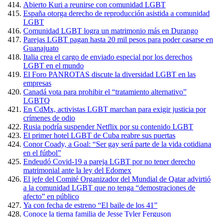
Abierto Kuri a reunirse con comunidad LGBT
España otorga derecho de reproducción asistida a comunidad
LGBT
Comunidad LGBT logra un matrimonio más en Durango
Parejas LGBT pagan hasta 20 mil pesos para poder casarse en
Guanajuato
Italia crea el cargo de enviado especial por los derechos
LGBT en el mundo
El Foro PANROTAS discute la diversidad LGBT en las
empresas
Canadá vota para prohibir el “tratamiento alternativo”
LGBTQ
En CdMx, activistas LGBT marchan para exigir justicia por
crímenes de odio
Rusia podría suspender Netflix por su contenido LGBT
El primer hotel LGBT de Cuba reabre sus puertas
Conor Coady, a Goal: “Ser gay será parte de la vida cotidiana
en el fútbol”
Endeudó Covid-19 a pareja LGBT por no tener derecho
matrimonial ante la ley del Edomex
El jefe del Comité Organizador del Mundial de Qatar advirtió
a la comunidad LGBT que no tenga “demostraciones de
afecto” en público
Ya con fecha de estreno “El baile de los 41”
Conoce la tierna familia de Jesse Tyler Ferguson