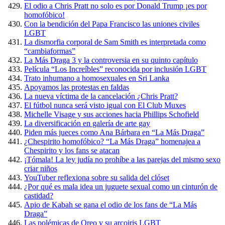
El odio a Chris Pratt no solo es por Donald Trump ¡es por
homofóbico!
Con la bendición del Papa Francisco las uniones civiles
LGBT
La dismorfia corporal de Sam Smith es interpretada como
“cambiaformas”
La Más Draga 3 y la controversia en su quinto capítulo
Película “Los Increíbles” reconocida por inclusión LGBT
Trato inhumano a homosexuales en Sri Lanka
Apoyamos las protestas en faldas
La nueva víctima de la cancelación ¿Chris Pratt?
El fútbol nunca será visto igual con El Club Muxes
Michelle Visage y sus acciones hacia Phillips Schofield
La diversificación en galería de arte gay
Piden más jueces como Ana Bárbara en “La Más Draga”
¿Chespirito homofóbico? “La Más Draga” homenajea a
Chespirito y los fans se atacan
¡Tómala! La ley judía no prohíbe a las parejas del mismo sexo
criar niños
YouTuber reflexiona sobre su salida del clóset
¿Por qué es mala idea un juguete sexual como un cinturón de
castidad?
Apio de Kabah se gana el odio de los fans de “La Más
Draga”
Las polémicas de Oreo y su arcoiris LGBT