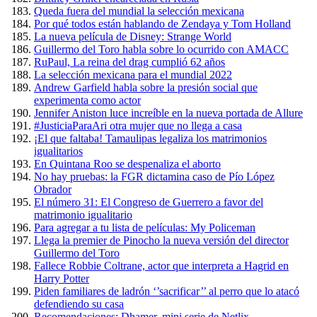
Queda fuera del mundial la selección mexicana
Por qué todos están hablando de Zendaya y Tom Holland
La nueva película de Disney: Strange World
Guillermo del Toro habla sobre lo ocurrido con AMACC
RuPaul, La reina del drag cumplió 62 años
La selección mexicana para el mundial 2022
Andrew Garfield habla sobre la presión social que
experimenta como actor
Jennifer Aniston luce increíble en la nueva portada de Allure
#JusticiaParaAri otra mujer que no llega a casa
¡El que faltaba! Tamaulipas legaliza los matrimonios
igualitarios
En Quintana Roo se despenaliza el aborto
No hay pruebas: la FGR dictamina caso de Pío López
Obrador
El número 31: El Congreso de Guerrero a favor del
matrimonio igualitario
Para agregar a tu lista de películas: My Policeman
Llega la premier de Pinocho la nueva versión del director
Guillermo del Toro
Fallece Robbie Coltrane, actor que interpreta a Hagrid en
Harry Potter
Piden familiares de ladrón ‘’sacrificar’’ al perro que lo atacó
defendiendo su casa
Recomendaciones: Dhamer, mini serie de Netlix