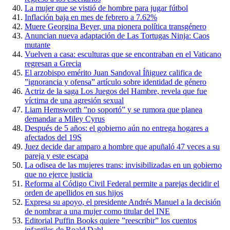
La mujer que se vistió de hombre para jugar fútbol
Inflación baja en mes de febrero a 7.62%
Muere Georgina Beyer, una pionera política transgénero
Anuncian nueva adaptación de Las Tortugas Ninja: Caos
mutante
Vuelven a casa: esculturas que se encontraban en el Vaticano
regresan a Grecia
El arzobispo emérito Juan Sandoval Íñiguez califica de
”ignorancia y ofensa” artículo sobre identidad de género
Actriz de la saga Los Juegos del Hambre, revela que fue
víctima de una agresión sexual
Liam Hemsworth ”no soportó” y se rumora que planea
demandar a Miley Cyrus
Después de 5 años: el gobierno aún no entrega hogares a
afectados del 19S
Juez decide dar amparo a hombre que apuñaló 47 veces a su
pareja y este escapa
La odisea de las mujeres trans: invisibilizadas en un gobierno
que no ejerce justicia
Reforma al Código Civil Federal permite a parejas decidir el
orden de apellidos en sus hijos
Expresa su apoyo, el presidente Andrés Manuel a la decisión
de nombrar a una mujer como titular del INE
Editorial Puffin Books quiere ”reescribir” los cuentos
infantiles de Roald Dahl