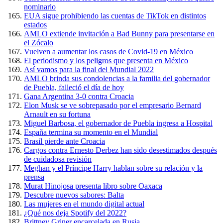
nominarlo
EUA sigue prohibiendo las cuentas de TikTok en distintos
estados
AMLO extiende invitación a Bad Bunny para presentarse en
el Zócalo
Vuelven a aumentar los casos de Covid-19 en México
El periodismo y los peligros que presenta en México
Así vamos para la final del Mundial 2022
AMLO brinda sus condolencias a la familia del gobernador
de Puebla, falleció el día de hoy
Gana Argentina 3-0 contra Croacia
Elon Musk se ve sobrepasado por el empresario Bernard
Arnault en su fortuna
Miguel Barbosa, el gobernador de Puebla ingresa a Hospital
España termina su momento en el Mundial
Brasil pierde ante Croacia
Cargos contra Ernesto Derbez han sido desestimados después
de cuidadosa revisión
Meghan y el Príncipe Harry hablan sobre su relación y la
prensa
Murat Hinojosa presenta libro sobre Oaxaca
Descubre nuevos sabores: Balta
Las mujeres en el mundo digital actual
¿Qué nos deja Spotify del 2022?
Brittney Griner encarcelada en Rusia