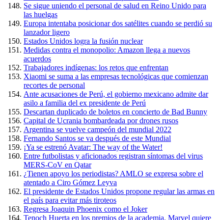
Se sigue uniendo el personal de salud en Reino Unido para
las huelgas
Europa intentaba posicionar dos satélites cuando se perdió su
lanzador ligero
Estados Unidos logra la fusión nuclear
Medidas contra el monopolio: Amazon llega a nuevos
acuerdos
Trabajadores indígenas: los retos que enfrentan
Xiaomi se suma a las empresas tecnológicas que comienzan
recortes de personal
Ante acusaciones de Perú, el gobierno mexicano admite dar
asilo a familia del ex presidente de Perú
Descartan duplicado de boletos en concierto de Bad Bunny
Capital de Ucrania bombardeada por drones rusos
Argentina se vuelve campeón del mundial 2022
Fernando Santos se va después de este Mundial
¡Ya se estrenó Avatar: The way of the Water!
Entre futbolistas y aficionados registran síntomas del virus
MERS-CoV en Qatar
¿Tienen apoyo los periodistas? AMLO se expresa sobre el
atentado a Ciro Gómez Leyva
El presidente de Estados Unidos propone regular las armas en
el país para evitar más tiroteos
Regresa Joaquin Phoenix como el Joker
Tenoch Huerta en los premios de la academia, Marvel quiere