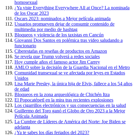
homosexual
¿Ya viste Everything Everywhere All at Once? La nominada
de los Oscar 2023
Oscars 2023: nominados a Mejor película animada
Usuarios promueven dejar de consumir contenido de
multimedia por medio de hashtag
Bloqueos y violencia de los taxistas en Cancún
Giovanni Dos Santos en polémica tras video saludando a
funcionario
Ciberestafas en reseñas de productos en Amazon
Se revela que Trump volverá a redes sociales
Hoy cumple años el famoso actor Jim Carrey
AMLO sobre la decisión de la Guardia Nacional en el Metro
Comunidad transexual se ve afectada por leyes en Estados
Unidos
Lisa Marie Presley, la única hija de Elvis, fallece a los 54 años
de edad
Bloqueos en la zona arqueológica de Chichén Itza
El Popocatépetl en la mira tras recientes explosiones
Los cigarrillos electrónicos y sus consecuencias en la salud
Guillermo del Toro ganó el Globo de Oro 2023 a la Mejor
Película Animada
La Cumbre de Líderes de América del Norte: Joe Biden se
adelanta
¿Ya te sabes los días feriados del 2023?