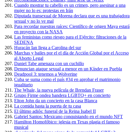
Cuando mostrar tu cabello es un crimen, pero asesinar a una
mujer no lo es: protestas en Irán
Diputada transexual de Morena declara que es una trabajadora
sexual y no lo ve mal
Para recordar nuestras raíces: Científico de origen Maya estará
en proyecto con la NASA
Las feministas como riesgo para el Ejército: filtraciones de la
SEDENA
Huracán Ian llega a Carolina del sur
Marchas y bailes por el el día de Acción Global por el Acceso
al Aborto Legal
Daniel Tabe amenaza con un cuchillo
Denuncian ataque sexual a menor en un Kínder en Puebla
Deadpool 3: tenemos a Wolverine
Cuba se suma como el país #34 en aprobar el matrimonio
igualitario
The Whale, la nueva película de Brendan Fraser
Grupo Firme ondea bandera LGBTQ+ en concierto
Elton John da un concierto en la casa Blanca
La comida hasta la puerta de tu casa
El último adiós: funeral de la Reina Isabel II
Gabriel Santos: Mexicano conquistando en el mundo NFT
Hamilton Homofóbico: iglesia en Texas plagia el famoso
musical