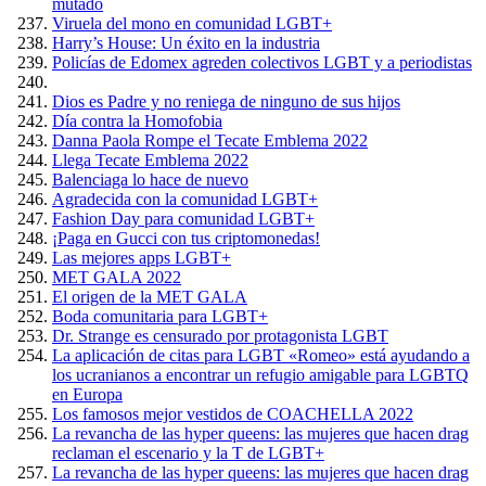
mutado
Viruela del mono en comunidad LGBT+
Harry’s House: Un éxito en la industria
Policías de Edomex agreden colectivos LGBT y a periodistas
Dios es Padre y no reniega de ninguno de sus hijos
Día contra la Homofobia
Danna Paola Rompe el Tecate Emblema 2022
Llega Tecate Emblema 2022
Balenciaga lo hace de nuevo
Agradecida con la comunidad LGBT+
Fashion Day para comunidad LGBT+
¡Paga en Gucci con tus criptomonedas!
Las mejores apps LGBT+
MET GALA 2022
El origen de la MET GALA
Boda comunitaria para LGBT+
Dr. Strange es censurado por protagonista LGBT
La aplicación de citas para LGBT «Romeo» está ayudando a
los ucranianos a encontrar un refugio amigable para LGBTQ
en Europa
Los famosos mejor vestidos de COACHELLA 2022
La revancha de las hyper queens: las mujeres que hacen drag
reclaman el escenario y la T de LGBT+
La revancha de las hyper queens: las mujeres que hacen drag