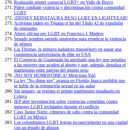
Realizarán primer carnaval LGBT+ en Valle de Bravo
Piden combatir violencia y discriminación contra comunidad
LGBT
¡DISNEY REINSTAURA BESO LGBT EN LIGHTYEAR!
Activistas piden en Tijuana el fin del Título 42 de expulsión
de migrantes
Abren oficina pro LGBT en Francisco I. Madero
Senado pondera agenda sinaloense para erradicar la violencia
de género
Lia Thomas, la primera nadadora transgénero en ganar una
competencia universitaria de élite en USA
El Congreso de Guatemala ha aprobado una ley que penaliza
a las mujeres que acuden al aborto y que, además, ilegaliza el
matrimonio entre parejas del mismo sexo
¡NO SOY HOMOFÓBICA! Menciona Yuri
La ley “No digas gay” avanza en Florida; busca prohibir que
se hable de la orientación sexual en las aulas
Sin amparo, se registra el primer matrimonio igualitario en
Celaya
JEP abre investigación sobre violencias cometidas contra
menores LGBT reclutados durante el conflicto
Caso Junior Nieto: crímenes de odio contra la comunidad
LGBT en México
Los colombianos LGBT logran reconocimiento en una ciudad
con un legado de abusos