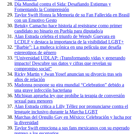
Día Mundial contra el Sida: Desafiando Estigmas y
Fomentando la Comprensión
Taylor Swift Honra la Memoria de su Fan Fallecida en Brasil
con un Emotivo Gesto
Betuky Camacho hace historia al registrarse como primer
candidato no binario en Puebla para diputado/a
Alan Estrada celebra el triunfo de Wendy Guevara en
LCDLF y destaca la importancia de la visibilidad LGBT+
“Barbie”: La muñeca icónica en una película que desafía
estereotipos de género
“Universidad UDLAP: ¡Transformando vidas y generando
impacto! Descubre sus datos y cifras que revelan su
compromiso social”
Ricky Martin y Jwan Yosef anuncian su divorcio tras seis
años de relación
Madonna pospone su gira mundial “Celebration” debido a
una grave infección bacteriana
Michigan aprueba ley que prohíbe la terapia de conversión
sexual para menores
Alan Estrada critica a Lilly Téllez por pronunciarse contra el
lenguaje inclusivo durante la Marcha LGBT
Marchas del Orgullo Gay en México: Celebración y lucha por
la diversidad
Taylor Swift emociona a sus fans mexicanos con su esperado
regreso a los escenarios