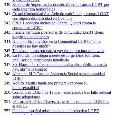
Escritor de Superman ha donado dinero a causas LGBT por
cada amenaza homofóbica
Creará Comunidad San Aelredo padrón de personas LGBT
con alguna discapacidad en Coahuila
CNDH condena dichos de Gabriel Quadri contra la
comunidad LGBT
Francia permitirá a personas de comunidad LGBT donar
sangre sin condiciones
Kunno critica división en la Comunidad LGBT; “entre
nosotros no hay unión”
Televisa apuesta por pareja gay en su próxima telenovela
En Florida, investigan muerte de Jorge Díaz-Johnston,
impulsor del matrimonio igualitario
Six Flags debe ofrecer una buena disculpa pública a pareja
gay, afirma la Copred
Abren en SLP Casa de Asistencia Social para comunidad
LGBT
Adolfo Aguilar habla por primera vez sobre su
homosexualidad
Comunidad LGBT de Taiwán, esperanzada tras fallo judicial
sobre adopciones
¿Formará América Chávez parte de la comunidad LGBT en
el MCU?
Un token español relacionado con el colectivo LGBT