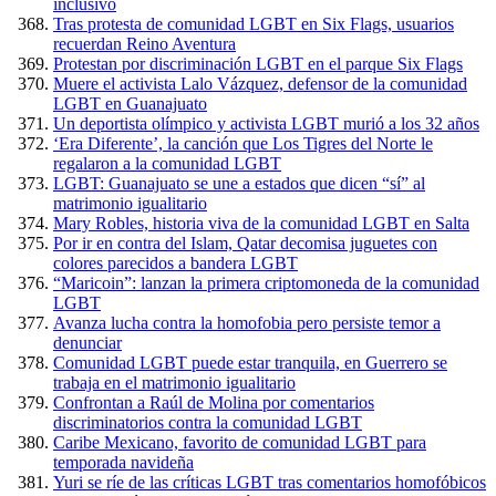
inclusivo
Tras protesta de comunidad LGBT en Six Flags, usuarios
recuerdan Reino Aventura
Protestan por discriminación LGBT en el parque Six Flags
Muere el activista Lalo Vázquez, defensor de la comunidad
LGBT en Guanajuato
Un deportista olímpico y activista LGBT murió a los 32 años
‘Era Diferente’, la canción que Los Tigres del Norte le
regalaron a la comunidad LGBT
LGBT: Guanajuato se une a estados que dicen “sí” al
matrimonio igualitario
Mary Robles, historia viva de la comunidad LGBT en Salta
Por ir en contra del Islam, Qatar decomisa juguetes con
colores parecidos a bandera LGBT
“Maricoin”: lanzan la primera criptomoneda de la comunidad
LGBT
Avanza lucha contra la homofobia pero persiste temor a
denunciar
Comunidad LGBT puede estar tranquila, en Guerrero se
trabaja en el matrimonio igualitario
Confrontan a Raúl de Molina por comentarios
discriminatorios contra la comunidad LGBT
Caribe Mexicano, favorito de comunidad LGBT para
temporada navideña
Yuri se ríe de las críticas LGBT tras comentarios homofóbicos