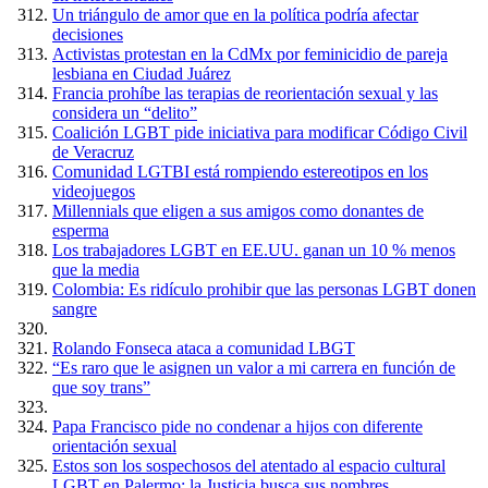
Un triángulo de amor que en la política podría afectar
decisiones
Activistas protestan en la CdMx por feminicidio de pareja
lesbiana en Ciudad Juárez
Francia prohíbe las terapias de reorientación sexual y las
considera un “delito”
Coalición LGBT pide iniciativa para modificar Código Civil
de Veracruz
Comunidad LGTBI está rompiendo estereotipos en los
videojuegos
Millennials que eligen a sus amigos como donantes de
esperma
Los trabajadores LGBT en EE.UU. ganan un 10 % menos
que la media
Colombia: Es ridículo prohibir que las personas LGBT donen
sangre
Rolando Fonseca ataca a comunidad LBGT
“Es raro que le asignen un valor a mi carrera en función de
que soy trans”
Papa Francisco pide no condenar a hijos con diferente
orientación sexual
Estos son los sospechosos del atentado al espacio cultural
LGBT en Palermo: la Justicia busca sus nombres