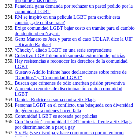
responde a las críticas
Panadería gana demanda por rechazar un pastel pedido por la
comunidad LGBT
RM se inspiró en una película LGBT para escribir esta
canción, ¿de cuál se trata?
Exige comunidad LGBT bajar costo en trámite para el cambio
de identidad en Nayarit
Gertz Manero es Juez y parte en el caso UDLAP, dice la UIF
– Ricardo Raphael
‘Chucky’, aliado LGBT en una serie sorprendente
Colectivo LGBT denunció supuesta extorsión de policías
Hay resistencias a reconocer los derechos de la comunidad
LGBT
Gustavo Adolfo Infante hace declaraciones sobre reírse de
“Gorditos” y “Comunidad LGBT”
Buscan que crímenes de odio ameriten prisión preventiva
Aumentan reportes de discriminación contra comunidad
LGBT
Daniela Rodrice su suma contra Six Flags
Personas LGBT en el conflicto, una búsqueda con diversidad
de género para quienes hacen falta
Comunidad LGBT es acosada por policías
Con ‘besotón’, comunidad LGBT protesta frente a Six Flags
por discriminación a pareja gay
Six Flags se disculpa y hace compromiso por un entorno