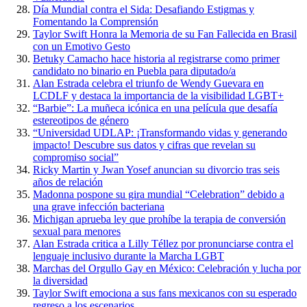
Día Mundial contra el Sida: Desafiando Estigmas y
Fomentando la Comprensión
Taylor Swift Honra la Memoria de su Fan Fallecida en Brasil
con un Emotivo Gesto
Betuky Camacho hace historia al registrarse como primer
candidato no binario en Puebla para diputado/a
Alan Estrada celebra el triunfo de Wendy Guevara en
LCDLF y destaca la importancia de la visibilidad LGBT+
“Barbie”: La muñeca icónica en una película que desafía
estereotipos de género
“Universidad UDLAP: ¡Transformando vidas y generando
impacto! Descubre sus datos y cifras que revelan su
compromiso social”
Ricky Martin y Jwan Yosef anuncian su divorcio tras seis
años de relación
Madonna pospone su gira mundial “Celebration” debido a
una grave infección bacteriana
Michigan aprueba ley que prohíbe la terapia de conversión
sexual para menores
Alan Estrada critica a Lilly Téllez por pronunciarse contra el
lenguaje inclusivo durante la Marcha LGBT
Marchas del Orgullo Gay en México: Celebración y lucha por
la diversidad
Taylor Swift emociona a sus fans mexicanos con su esperado
regreso a los escenarios