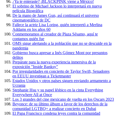
¿Ya te enteraste? ¡BLACKPINK viene a México!
El sobrino de Michael Jackson lo interpretará en nueva
película Biográfica
De la mano de James Gun, así continuará el universo
cinematográfico de DC
Fallece la actriz Lisa Loring, quién interpretó a Merlina
Addams en los años 60
Conmemoramos al creador de Plaza Sésamo, aquí te
contamos quién fue
OMS sigue alertando a la población que no se descuide en la
pandemia
Gobierno busca apresar a Inés Gómez Mont por presuntos
delitos
Prepárate para la nueva experiencia inmersiva de la
exposición ”Inside Banksy”
Por irregularidades en concierto de Taylor Swift, Senadores
en EEUU investigan a Ticketmaster
Estados Unidos y otros países siguen enviando armamento a
Ucrania
Stephanie Hsu y su papel lésbico en la cinta Everything
Everywhere All at Once
Los 3 grandes del cine mexicano de vuelta en los Oscars 2023
Beyonce: de su último álbum a favor de los derechos de la
comunidad LGTBQ+ a realizar concierto en Dubai
El Papa Francisco condena leyes contra la comunidad