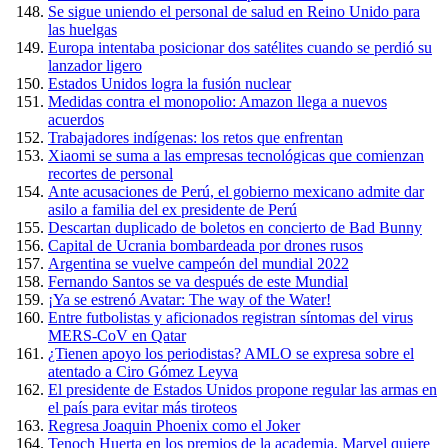
Se sigue uniendo el personal de salud en Reino Unido para
las huelgas
Europa intentaba posicionar dos satélites cuando se perdió su
lanzador ligero
Estados Unidos logra la fusión nuclear
Medidas contra el monopolio: Amazon llega a nuevos
acuerdos
Trabajadores indígenas: los retos que enfrentan
Xiaomi se suma a las empresas tecnológicas que comienzan
recortes de personal
Ante acusaciones de Perú, el gobierno mexicano admite dar
asilo a familia del ex presidente de Perú
Descartan duplicado de boletos en concierto de Bad Bunny
Capital de Ucrania bombardeada por drones rusos
Argentina se vuelve campeón del mundial 2022
Fernando Santos se va después de este Mundial
¡Ya se estrenó Avatar: The way of the Water!
Entre futbolistas y aficionados registran síntomas del virus
MERS-CoV en Qatar
¿Tienen apoyo los periodistas? AMLO se expresa sobre el
atentado a Ciro Gómez Leyva
El presidente de Estados Unidos propone regular las armas en
el país para evitar más tiroteos
Regresa Joaquin Phoenix como el Joker
Tenoch Huerta en los premios de la academia, Marvel quiere