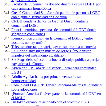
Escritor de Superman ha donado dinero a causas LGBT por
cada amenaza homofóbica
Creará Comunidad San Aelredo padrón de personas LGBT
con alguna discapacidad en Coahuila
CNDH condena dichos de Gabriel Quadri contra la
comunidad LGBT
Francia permitirá a personas de comunidad LGBT donar
sangre sin condiciones
Kunno critica división en la Comunidad LGBT; “entre
nosotros no hay unión”
Televisa apuesta por pareja gay en su próxima telenovela
En Florida, investigan muerte de Jorge Díaz-Johnston,
impulsor del matrimonio igualitario
Six Flags debe ofrecer una buena disculpa pública a pareja
gay, afirma la Copred
Abren en SLP Casa de Asistencia Social para comunidad
LGBT
Adolfo Aguilar habla por primera vez sobre su
homosexualidad
Comunidad LGBT de Taiwán, esperanzada tras fallo judicial
sobre adopciones
¿Formará América Chávez parte de la comunidad LGBT en
el MCU?
Un token español relacionado con el colectivo LGBT