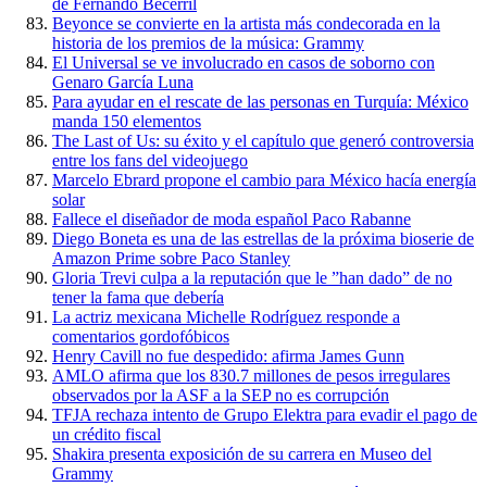
de Fernando Becerril
Beyonce se convierte en la artista más condecorada en la
historia de los premios de la música: Grammy
El Universal se ve involucrado en casos de soborno con
Genaro García Luna
Para ayudar en el rescate de las personas en Turquía: México
manda 150 elementos
The Last of Us: su éxito y el capítulo que generó controversia
entre los fans del videojuego
Marcelo Ebrard propone el cambio para México hacía energía
solar
Fallece el diseñador de moda español Paco Rabanne
Diego Boneta es una de las estrellas de la próxima bioserie de
Amazon Prime sobre Paco Stanley
Gloria Trevi culpa a la reputación que le ”han dado” de no
tener la fama que debería
La actriz mexicana Michelle Rodríguez responde a
comentarios gordofóbicos
Henry Cavill no fue despedido: afirma James Gunn
AMLO afirma que los 830.7 millones de pesos irregulares
observados por la ASF a la SEP no es corrupción
TFJA rechaza intento de Grupo Elektra para evadir el pago de
un crédito fiscal
Shakira presenta exposición de su carrera en Museo del
Grammy