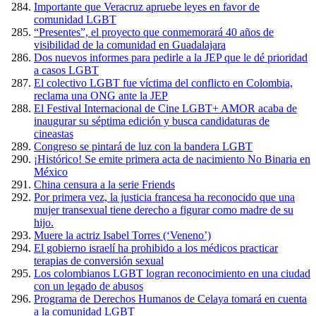
Importante que Veracruz apruebe leyes en favor de
comunidad LGBT
“Presentes”, el proyecto que conmemorará 40 años de
visibilidad de la comunidad en Guadalajara
Dos nuevos informes para pedirle a la JEP que le dé prioridad
a casos LGBT
El colectivo LGBT fue víctima del conflicto en Colombia,
reclama una ONG ante la JEP
El Festival Internacional de Cine LGBT+ AMOR acaba de
inaugurar su séptima edición y busca candidaturas de
cineastas
Congreso se pintará de luz con la bandera LGBT
¡Histórico! Se emite primera acta de nacimiento No Binaria en
México
China censura a la serie Friends
Por primera vez, la justicia francesa ha reconocido que una
mujer transexual tiene derecho a figurar como madre de su
hijo.
Muere la actriz Isabel Torres (‘Veneno’)
El gobierno israelí ha prohibido a los médicos practicar
terapias de conversión sexual
Los colombianos LGBT logran reconocimiento en una ciudad
con un legado de abusos
Programa de Derechos Humanos de Celaya tomará en cuenta
a la comunidad LGBT