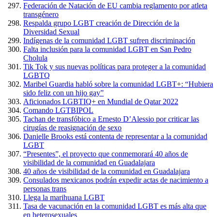
Federación de Natación de EU cambia reglamento por atleta
transgénero
Respalda grupo LGBT creación de Dirección de la
Diversidad Sexual
Indígenas de la comunidad LGBT sufren discriminación
Falta inclusión para la comunidad LGBT en San Pedro
Cholula
Tik Tok y sus nuevas políticas para proteger a la comunidad
LGBTQ
Maribel Guardia habló sobre la comunidad LGBT+: “Hubiera
sido feliz con un hijo gay”
Aficionados LGBTIQ+ en Mundial de Qatar 2022
Comando LGTBIPOL
Tachan de transfóbico a Ernesto D’Alessio por criticar las
cirugías de reasignación de sexo
Danielle Brooks está contenta de representar a la comunidad
LGBT
“Presentes”, el proyecto que conmemorará 40 años de
visibilidad de la comunidad en Guadalajara
40 años de visibilidad de la comunidad en Guadalajara
Consulados mexicanos podrán expedir actas de nacimiento a
personas trans
Llega la marihuana LGBT
Tasa de vacunación en la comunidad LGBT es más alta que
en heterosexuales