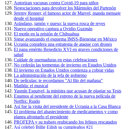
Autorizan vacunas contra Covid-19 para niños
Negociaciones para devolver los Mármoles del Partenón
Jeremy Renner, el famoso actor de Marvel, manda mensaje
desde el hospital
Arándano, jamón y queso: la nueva rosca de reyes
Nuevo operativo captura a Ovidio Guzmán
El motín en la prisión de Chihuahua
Sigue avanzando el esquema IMSS-Bienestar en México
Ucrania considera una estrategia de ataque con drones
El papa emérito Benedicto XVI en graves condiciones de
salud
Cuídate de quemaduras en estas celebraciones
No cederán las tormentas de invierno en Estados Unidos
El invierno en Estados Unidos comienza a cobrar vidas
La administración de la jefa de gobierno
De películas: te recordamos ”Al filo del mañana”
Matilda: el musical
Yasmín Esquivel, la ministra que acusan de plagiar su Tesis
Estamos al pendiente del estreno de la nueva película de
Netflix: Ruido
Así fue la visita del presidente de Ucrania a la Casa Blanca
El problema del abastecimiento de medicamentos y como
planea afrontarlo el presidente
PROFEPA y su trabajo reubicando los felinos rescatados
Así celebró Billie Eilish su cumpleaños #21