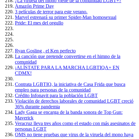
¿La viruela del mono viene de la comunidad LGBT+?
Amazón Prime Day
3 películas de terror para este verano.
Marvel estrenará su primer Spider-Man homosexual
Pride: El mes del orgullo
Ryan Gosling , el Ken perfecto
La canción que pretende convertirse en el himno de la
comunidad
¡ALÍSTATE PARA LA MARCHA LGBTIQA+ EN
CDMX!
Contrata LGBTIQ, la iniciativa de Casa Frida que busca
empleo para personas de la comunidad
Crédito Infonavit para la población LGBT
Violación de derechos laborales de comunidad LGBT creció
36% durante pandemia
Lady Gaga se encarga de la banda sonora de Top Gun:
Maverick
Veracruz lleva tres años como el estado con más asesinatos de
personas LGBT
OMS no tiene pruebas que virus de la viruela del mono haya