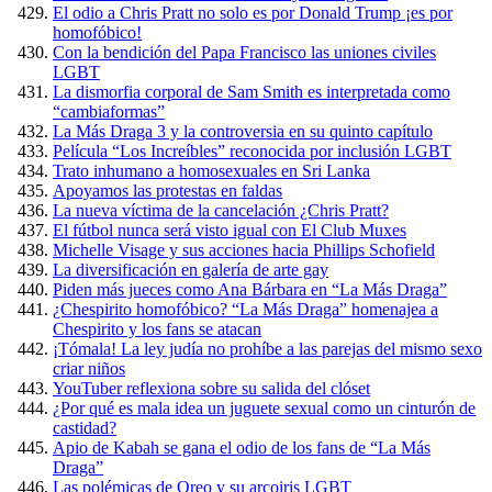
El odio a Chris Pratt no solo es por Donald Trump ¡es por
homofóbico!
Con la bendición del Papa Francisco las uniones civiles
LGBT
La dismorfia corporal de Sam Smith es interpretada como
“cambiaformas”
La Más Draga 3 y la controversia en su quinto capítulo
Película “Los Increíbles” reconocida por inclusión LGBT
Trato inhumano a homosexuales en Sri Lanka
Apoyamos las protestas en faldas
La nueva víctima de la cancelación ¿Chris Pratt?
El fútbol nunca será visto igual con El Club Muxes
Michelle Visage y sus acciones hacia Phillips Schofield
La diversificación en galería de arte gay
Piden más jueces como Ana Bárbara en “La Más Draga”
¿Chespirito homofóbico? “La Más Draga” homenajea a
Chespirito y los fans se atacan
¡Tómala! La ley judía no prohíbe a las parejas del mismo sexo
criar niños
YouTuber reflexiona sobre su salida del clóset
¿Por qué es mala idea un juguete sexual como un cinturón de
castidad?
Apio de Kabah se gana el odio de los fans de “La Más
Draga”
Las polémicas de Oreo y su arcoiris LGBT