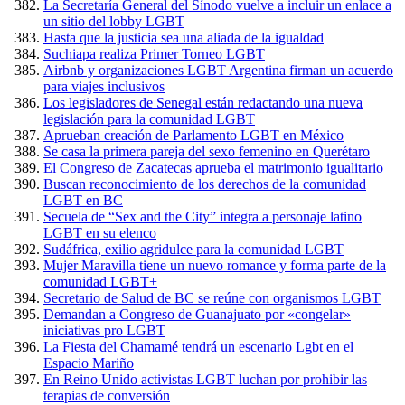
La Secretaría General del Sínodo vuelve a incluir un enlace a
un sitio del lobby LGBT
Hasta que la justicia sea una aliada de la igualdad
Suchiapa realiza Primer Torneo LGBT
Airbnb y organizaciones LGBT Argentina firman un acuerdo
para viajes inclusivos
Los legisladores de Senegal están redactando una nueva
legislación para la comunidad LGBT
Aprueban creación de Parlamento LGBT en México
Se casa la primera pareja del sexo femenino en Querétaro
El Congreso de Zacatecas aprueba el matrimonio igualitario
Buscan reconocimiento de los derechos de la comunidad
LGBT en BC
Secuela de “Sex and the City” integra a personaje latino
LGBT en su elenco
Sudáfrica, exilio agridulce para la comunidad LGBT
Mujer Maravilla tiene un nuevo romance y forma parte de la
comunidad LGBT+
Secretario de Salud de BC se reúne con organismos LGBT
Demandan a Congreso de Guanajuato por «congelar»
iniciativas pro LGBT
La Fiesta del Chamamé tendrá un escenario Lgbt en el
Espacio Mariño
En Reino Unido activistas LGBT luchan por prohibir las
terapias de conversión