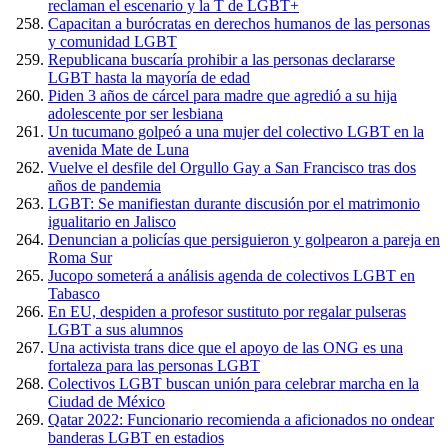
reclaman el escenario y la T de LGBT+
Capacitan a burócratas en derechos humanos de las personas
y comunidad LGBT
Republicana buscaría prohibir a las personas declararse
LGBT hasta la mayoría de edad
Piden 3 años de cárcel para madre que agredió a su hija
adolescente por ser lesbiana
Un tucumano golpeó a una mujer del colectivo LGBT en la
avenida Mate de Luna
Vuelve el desfile del Orgullo Gay a San Francisco tras dos
años de pandemia
LGBT: Se manifiestan durante discusión por el matrimonio
igualitario en Jalisco
Denuncian a policías que persiguieron y golpearon a pareja en
Roma Sur
Jucopo someterá a análisis agenda de colectivos LGBT en
Tabasco
En EU, despiden a profesor sustituto por regalar pulseras
LGBT a sus alumnos
Una activista trans dice que el apoyo de las ONG es una
fortaleza para las personas LGBT
Colectivos LGBT buscan unión para celebrar marcha en la
Ciudad de México
Qatar 2022: Funcionario recomienda a aficionados no ondear
banderas LGBT en estadios