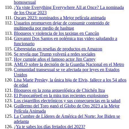
homosexual
¿Ya viste Everything Everywhere All at Once? La nominada
de los Oscar 2023
Oscars 2023: nominados a Mejor película animada
Usuarios promueven dejar de consumir contenido de
multimedia por medio de hashtag
Bloqueos y violencia de los taxistas en Cancún
Giovanni Dos Santos en polémica tras video saludando a
funcionario
Ciberestafas en reseñas de productos en Amazon
Se revela que Trump volverá a redes sociales
Hoy cumple años el famoso actor Jim Carrey
AMLO sobre la decisión de la Guardia Nacional en el Metro
Comunidad transexual se ve afectada por leyes en Estados
Unidos
Lisa Marie Presley, la única hija de Elvis, fallece a los 54 años
de edad
Bloqueos en la zona arqueológica de Chichén Itza
El Popocatépetl en la mira tras recientes explosiones
Los cigarrillos electrónicos y sus consecuencias en la salud
Guillermo del Toro ganó el Globo de Oro 2023 a la Mejor
Película Animada
La Cumbre de Líderes de América del Norte: Joe Biden se
adelanta
¿Ya te sabes los días feriados del 2023?