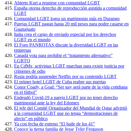
Abierto Kuri a reunirse con comunidad LGBT
España otorga derecho de reproducción asistida a comunidad
LGBT
Comunidad LGBT logra un matrimonio más en Durango
Parejas LGBT pagan hasta 20 mil pesos para poder casarse en
Guanajuato
Italia crea el cargo de enviado especial por los derechos
LGBT en el mundo
El Foro PANROTAS discute la diversidad LGBT en las
empresas
Canadá vota para prohibir el “tratamiento alternativo”
LGBTQ
En CdMx, activistas LGBT marchan para exigir justicia por
crímenes de odio
Rusia podría suspender Netflix por su contenido LGBT
El primer hotel LGBT de Cuba reabre sus puertas
Conor Coady, a Goal: “Ser gay será parte de la vida cotidiana
en el fútbol”
Endeudó Covid-19 a pareja LGBT por no tener derecho
matrimonial ante la ley del Edomex
El jefe del Comité Organizador del Mundial de Qatar advirtió
a la comunidad LGBT que no tenga “demostraciones de
afecto” en público
Ya con fecha de estreno “El baile de los 41”
Conoce la tierna familia de Jesse Tyler Ferguson