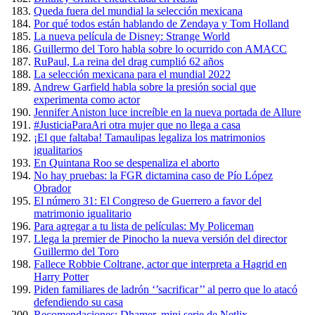
Queda fuera del mundial la selección mexicana
Por qué todos están hablando de Zendaya y Tom Holland
La nueva película de Disney: Strange World
Guillermo del Toro habla sobre lo ocurrido con AMACC
RuPaul, La reina del drag cumplió 62 años
La selección mexicana para el mundial 2022
Andrew Garfield habla sobre la presión social que
experimenta como actor
Jennifer Aniston luce increíble en la nueva portada de Allure
#JusticiaParaAri otra mujer que no llega a casa
¡El que faltaba! Tamaulipas legaliza los matrimonios
igualitarios
En Quintana Roo se despenaliza el aborto
No hay pruebas: la FGR dictamina caso de Pío López
Obrador
El número 31: El Congreso de Guerrero a favor del
matrimonio igualitario
Para agregar a tu lista de películas: My Policeman
Llega la premier de Pinocho la nueva versión del director
Guillermo del Toro
Fallece Robbie Coltrane, actor que interpreta a Hagrid en
Harry Potter
Piden familiares de ladrón ‘’sacrificar’’ al perro que lo atacó
defendiendo su casa
Recomendaciones: Dhamer, mini serie de Netlix