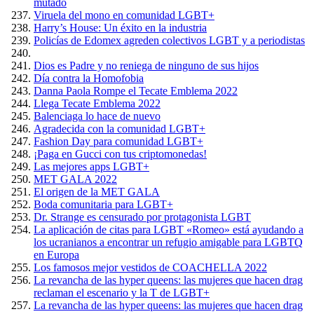
mutado
Viruela del mono en comunidad LGBT+
Harry’s House: Un éxito en la industria
Policías de Edomex agreden colectivos LGBT y a periodistas
Dios es Padre y no reniega de ninguno de sus hijos
Día contra la Homofobia
Danna Paola Rompe el Tecate Emblema 2022
Llega Tecate Emblema 2022
Balenciaga lo hace de nuevo
Agradecida con la comunidad LGBT+
Fashion Day para comunidad LGBT+
¡Paga en Gucci con tus criptomonedas!
Las mejores apps LGBT+
MET GALA 2022
El origen de la MET GALA
Boda comunitaria para LGBT+
Dr. Strange es censurado por protagonista LGBT
La aplicación de citas para LGBT «Romeo» está ayudando a
los ucranianos a encontrar un refugio amigable para LGBTQ
en Europa
Los famosos mejor vestidos de COACHELLA 2022
La revancha de las hyper queens: las mujeres que hacen drag
reclaman el escenario y la T de LGBT+
La revancha de las hyper queens: las mujeres que hacen drag