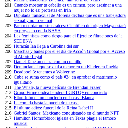
Cuando mostrar tu cabello es un crimen, pero asesinar a una
mujer no lo es: protestas en Irán
Diputada transexual de Morena declara que es una trabajadora
sexual y no lo ve mal
Para recordar nuestras raíces: Científico de origen Maya estará
en proyecto con la NASA
Las feministas como riesgo para el Ejército: filtraciones de la
SEDENA
Huracán Ian llega a Carolina del sur
Marchas y bailes por el el día de Acción Global por el Acceso
al Aborto Legal
Daniel Tabe amenaza con un cuchillo
Denuncian ataque sexual a menor en un Kínder en Puebla
Deadpool 3: tenemos a Wolverine
Cuba se suma como el país #34 en aprobar el matrimonio
igualitario
The Whale, la nueva película de Brendan Fraser
Grupo Firme ondea bandera LGBTQ+ en concierto
Elton John da un concierto en la casa Blanca
La comida hasta la puerta de tu casa
El último adiós: funeral de la Reina Isabel II
Gabriel Santos: Mexicano conquistando en el mundo NFT
Hamilton Homofóbico: iglesia en Texas plagia el famoso
musical