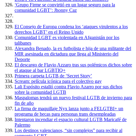
‘Grupo Firme se convirtió en un lugar seguro para la
comunidad LGBT’: Jhonny Caz
El Consejo de Europa condena los ‘ataques virulentos a los
derechos LGBT’ en el Reino Unido
Comunidad LGBT es violentada en Afganistán por los
talibanes
Alexandra Benado, la ex futbolista e hija de una militante del
MIR asesinada en dictadura que llega al Ministerio del
Deporte
El descargo de Flavio Azzaro tras sus polémicos dichos sobre
el ataque al bar LGBTIQ+
Primera carpeta LGTB de ‘Secret Story’
Scream: película icónica para el colectivo gay
Lali Espósito estalló contra Flavio Azarro por sus dichos
sobre la comunidad LGTB
Maspalomas tendrá un nuevo festival LGTB de invierno para
fin de año
La firma de maquillaje Nyx lanza junto a FELGTBI+ un
programa de becas para personas trans desempleadas
Intentaron incendiar el espacio cultural LGTB Maricafé de
Palermo
Los destinos valencianos, “sin complejos” para recibir al
segmento LGBT