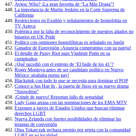
Aviesc Who? ¡La gran favorita de “La Más Draga”!
La importancia de Martin Jenkins en la Corte Suprema de
California
Restricciones en Exatlón y señalamientos de homofobia en
TV Azteca
Polémica por la falta de reconocimiento de nuestros aliados no
binarios en UK Pride
Político con opiniones homofóbicas es señalado en Japón
Ganador de Eurovisión ¡Anuncia compromiso con su pareja!
El detalle de Pussy Riot para Vladimir Putin en su
cumpleaños
¿Qué sucedió con el estreno de ‘El baile de los 41’?
Roger Montoya antes de ser candidato político en Nuevo
México ¡grababa porno gay!
Blackpink con todo lo que se necesita para dominar el POP
Conoce a Jun Hae In , la pareja de Jisoo en su nuevo drama
“Snowdrop”
¡Grindr de nuevo! Reportan fallo de seguridad
Lady Gaga arrasa con las nominaciones de los EMA MTV
Exponen a jueces de Estados Unidos que buscan eliminar
derechos LGBT
Nueva Zelanda con fuertes posibilidades de eliminar las
terapias de conversión
Olga Tokarczuk rechaza premio por grieta con la comunidad
LGBT en su localidad