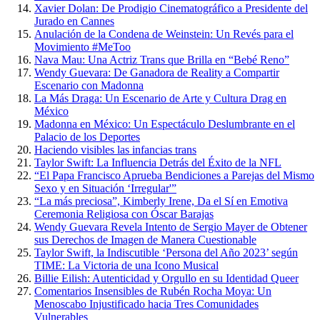
Xavier Dolan: De Prodigio Cinematográfico a Presidente del
Jurado en Cannes
Anulación de la Condena de Weinstein: Un Revés para el
Movimiento #MeToo
Nava Mau: Una Actriz Trans que Brilla en “Bebé Reno”
Wendy Guevara: De Ganadora de Reality a Compartir
Escenario con Madonna
La Más Draga: Un Escenario de Arte y Cultura Drag en
México
Madonna en México: Un Espectáculo Deslumbrante en el
Palacio de los Deportes
Haciendo visibles las infancias trans
Taylor Swift: La Influencia Detrás del Éxito de la NFL
“El Papa Francisco Aprueba Bendiciones a Parejas del Mismo
Sexo y en Situación ‘Irregular'”
“La más preciosa”, Kimberly Irene, Da el Sí en Emotiva
Ceremonia Religiosa con Óscar Barajas
Wendy Guevara Revela Intento de Sergio Mayer de Obtener
sus Derechos de Imagen de Manera Cuestionable
Taylor Swift, la Indiscutible ‘Persona del Año 2023’ según
TIME: La Victoria de una Icono Musical
Billie Eilish: Autenticidad y Orgullo en su Identidad Queer
Comentarios Insensibles de Rubén Rocha Moya: Un
Menoscabo Injustificado hacia Tres Comunidades
Vulnerables