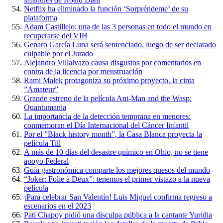
Netflix ha eliminado la función ‘Sorpréndeme’ de su
plataforma
Adam Castillejo: una de las 3 personas en todo el mundo en
recuperarse del VIH
Genaro García Luna será sentenciado, luego de ser declarado
culpable por el Jurado
Alejandro Villalvazo causa disgustos por comentarios en
contra de la licencia por menstruación
Rami Malek protagoniza su próximo proyecto, la cinta
”Amateur”
Grande estreno de la película Ant-Man and the Wasp:
Quantumania
La importancia de la detección temprana en menores:
conmemoran el Día Internacional del Cáncer Infantil
Por el ”Black history month”, la Casa Blanca proyecta la
película Till
A más de 10 días del desastre químico en Ohio, no se tiene
apoyo Federal
Guía gastronómica comparte los mejores quesos del mundo
“Joker: Folie à Deux”: tenemos el primer vistazo a la nueva
película
¡Para celebrar San Valentín! Luis Miguel confirma regreso a
escenarios en el 2023
Pati Chapoy pidió una disculpa pública a la cantante Yuridia