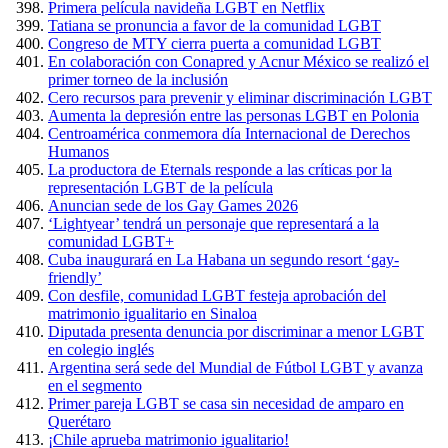
Primera película navideña LGBT en Netflix
Tatiana se pronuncia a favor de la comunidad LGBT
Congreso de MTY cierra puerta a comunidad LGBT
En colaboración con Conapred y Acnur México se realizó el
primer torneo de la inclusión
Cero recursos para prevenir y eliminar discriminación LGBT
Aumenta la depresión entre las personas LGBT en Polonia
Centroamérica conmemora día Internacional de Derechos
Humanos
La productora de Eternals responde a las críticas por la
representación LGBT de la película
Anuncian sede de los Gay Games 2026
‘Lightyear’ tendrá un personaje que representará a la
comunidad LGBT+
Cuba inaugurará en La Habana un segundo resort ‘gay-
friendly’
Con desfile, comunidad LGBT festeja aprobación del
matrimonio igualitario en Sinaloa
Diputada presenta denuncia por discriminar a menor LGBT
en colegio inglés
Argentina será sede del Mundial de Fútbol LGBT y avanza
en el segmento
Primer pareja LGBT se casa sin necesidad de amparo en
Querétaro
¡Chile aprueba matrimonio igualitario!