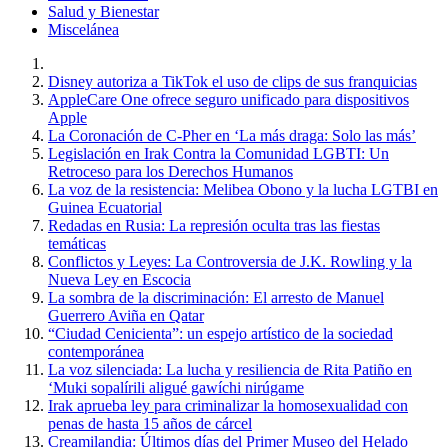
Salud y Bienestar
Miscelánea
Disney autoriza a TikTok el uso de clips de sus franquicias
AppleCare One ofrece seguro unificado para dispositivos
Apple
La Coronación de C-Pher en ‘La más draga: Solo las más’
Legislación en Irak Contra la Comunidad LGBTI: Un
Retroceso para los Derechos Humanos
La voz de la resistencia: Melibea Obono y la lucha LGTBI en
Guinea Ecuatorial
Redadas en Rusia: La represión oculta tras las fiestas
temáticas
Conflictos y Leyes: La Controversia de J.K. Rowling y la
Nueva Ley en Escocia
La sombra de la discriminación: El arresto de Manuel
Guerrero Aviña en Qatar
“Ciudad Cenicienta”: un espejo artístico de la sociedad
contemporánea
La voz silenciada: La lucha y resiliencia de Rita Patiño en
‘Muki sopalírili aligué gawíchi nirúgame
Irak aprueba ley para criminalizar la homosexualidad con
penas de hasta 15 años de cárcel
Creamilandia: Últimos días del Primer Museo del Helado