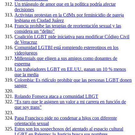
Un triángulo de amor que en la política podría afectar
decisiones
Activistas protestan en la CdMx por feminicidio de pareja
lesbiana en Ciudad Juárez
Francia prohíbe las terapias de reorientación sexual y las
considera un “delito”
Coalición LGBT pide iniciativa para modificar Código Civil
de Veracruz
Comunidad LGTBI está rompiendo estereotipos en los
videojuegos
Millennials que eligen a sus amigos como donantes de
esperma
Los trabajadores LGBT en EE.UU. ganan un 10 % menos
que la media
Colombia: Es ridículo prohibir que las personas LGBT donen
sangre
Rolando Fonseca ataca a comunidad LBGT
“Es raro que le asignen un valor a mi carrera en función de
que soy trans”
Papa Francisco pide no condenar a hijos con diferente
orientación sexual
Estos son los sospechosos del atentado al espacio cultural
LGBT en Palermo: la Justicia busca sus nombres