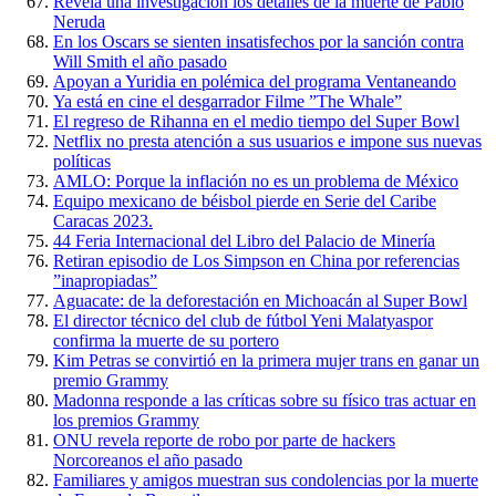
Revela una investigación los detalles de la muerte de Pablo
Neruda
En los Oscars se sienten insatisfechos por la sanción contra
Will Smith el año pasado
Apoyan a Yuridia en polémica del programa Ventaneando
Ya está en cine el desgarrador Filme ”The Whale”
El regreso de Rihanna en el medio tiempo del Super Bowl
Netflix no presta atención a sus usuarios e impone sus nuevas
políticas
AMLO: Porque la inflación no es un problema de México
Equipo mexicano de béisbol pierde en Serie del Caribe
Caracas 2023.
44 Feria Internacional del Libro del Palacio de Minería
Retiran episodio de Los Simpson en China por referencias
”inapropiadas”
Aguacate: de la deforestación en Michoacán al Super Bowl
El director técnico del club de fútbol Yeni Malatyaspor
confirma la muerte de su portero
Kim Petras se convirtió en la primera mujer trans en ganar un
premio Grammy
Madonna responde a las críticas sobre su físico tras actuar en
los premios Grammy
ONU revela reporte de robo por parte de hackers
Norcoreanos el año pasado
Familiares y amigos muestran sus condolencias por la muerte