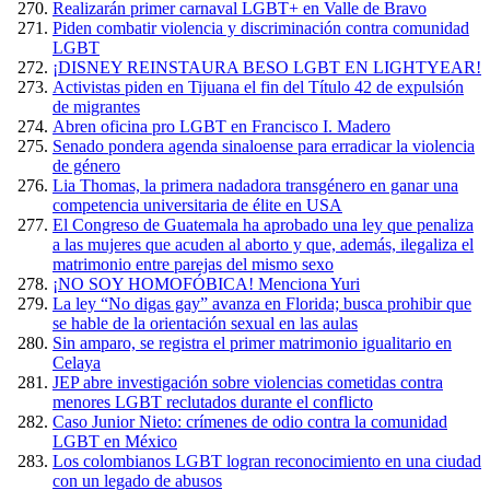
Realizarán primer carnaval LGBT+ en Valle de Bravo
Piden combatir violencia y discriminación contra comunidad
LGBT
¡DISNEY REINSTAURA BESO LGBT EN LIGHTYEAR!
Activistas piden en Tijuana el fin del Título 42 de expulsión
de migrantes
Abren oficina pro LGBT en Francisco I. Madero
Senado pondera agenda sinaloense para erradicar la violencia
de género
Lia Thomas, la primera nadadora transgénero en ganar una
competencia universitaria de élite en USA
El Congreso de Guatemala ha aprobado una ley que penaliza
a las mujeres que acuden al aborto y que, además, ilegaliza el
matrimonio entre parejas del mismo sexo
¡NO SOY HOMOFÓBICA! Menciona Yuri
La ley “No digas gay” avanza en Florida; busca prohibir que
se hable de la orientación sexual en las aulas
Sin amparo, se registra el primer matrimonio igualitario en
Celaya
JEP abre investigación sobre violencias cometidas contra
menores LGBT reclutados durante el conflicto
Caso Junior Nieto: crímenes de odio contra la comunidad
LGBT en México
Los colombianos LGBT logran reconocimiento en una ciudad
con un legado de abusos