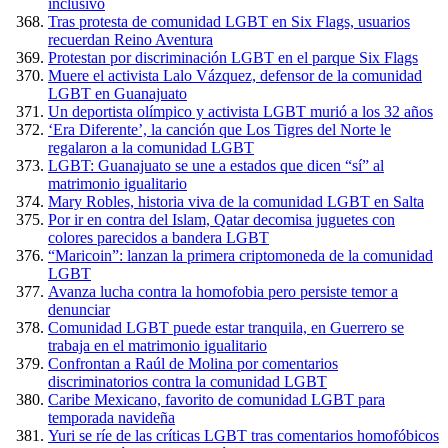
inclusivo
Tras protesta de comunidad LGBT en Six Flags, usuarios
recuerdan Reino Aventura
Protestan por discriminación LGBT en el parque Six Flags
Muere el activista Lalo Vázquez, defensor de la comunidad
LGBT en Guanajuato
Un deportista olímpico y activista LGBT murió a los 32 años
‘Era Diferente’, la canción que Los Tigres del Norte le
regalaron a la comunidad LGBT
LGBT: Guanajuato se une a estados que dicen “sí” al
matrimonio igualitario
Mary Robles, historia viva de la comunidad LGBT en Salta
Por ir en contra del Islam, Qatar decomisa juguetes con
colores parecidos a bandera LGBT
“Maricoin”: lanzan la primera criptomoneda de la comunidad
LGBT
Avanza lucha contra la homofobia pero persiste temor a
denunciar
Comunidad LGBT puede estar tranquila, en Guerrero se
trabaja en el matrimonio igualitario
Confrontan a Raúl de Molina por comentarios
discriminatorios contra la comunidad LGBT
Caribe Mexicano, favorito de comunidad LGBT para
temporada navideña
Yuri se ríe de las críticas LGBT tras comentarios homofóbicos