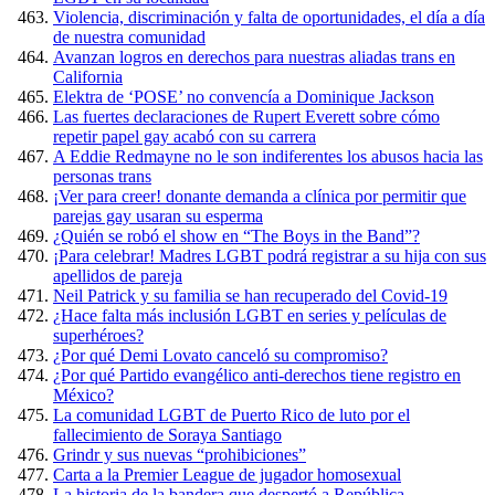
Violencia, discriminación y falta de oportunidades, el día a día
de nuestra comunidad
Avanzan logros en derechos para nuestras aliadas trans en
California
Elektra de ‘POSE’ no convencía a Dominique Jackson
Las fuertes declaraciones de Rupert Everett sobre cómo
repetir papel gay acabó con su carrera
A Eddie Redmayne no le son indiferentes los abusos hacia las
personas trans
¡Ver para creer! donante demanda a clínica por permitir que
parejas gay usaran su esperma
¿Quién se robó el show en “The Boys in the Band”?
¡Para celebrar! Madres LGBT podrá registrar a su hija con sus
apellidos de pareja
Neil Patrick y su familia se han recuperado del Covid-19
¿Hace falta más inclusión LGBT en series y películas de
superhéroes?
¿Por qué Demi Lovato canceló su compromiso?
¿Por qué Partido evangélico anti-derechos tiene registro en
México?
La comunidad LGBT de Puerto Rico de luto por el
fallecimiento de Soraya Santiago
Grindr y sus nuevas “prohibiciones”
Carta a la Premier League de jugador homosexual
La historia de la bandera que despertó a República