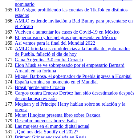
nominarlo
EUA sigue prohibiendo las cuentas de TikTok en distintos
estados
AMLO extiende invitación a Bad Bunny para presentarse en
el Zócalo
Vuelven a aumentar los casos de Covid-19 en México
El periodismo y los peligros que presenta en México
Así vamos para la final del Mundial 2022
AMLO brinda sus condolencias a la familia del gobernador
de Puebla, falleció el día de hoy
Gana Argentina 3-0 contra Croacia
Elon Musk se ve sobrepasado por el empresario Bernard
Arnault en su fortuna
Miguel Barbosa, el gobernador de Puebla ingresa a Hospital
España termina su momento en el Mundial
Brasil pierde ante Croacia
Cargos contra Ernesto Derbez han sido desestimados después
de cuidadosa revisión
Meghan y el Príncipe Harry hablan sobre su relación y la
prensa
Murat Hinojosa presenta libro sobre Oaxaca
Descubre nuevos sabores: Balta
Las mujeres en el mundo digital actual
¿Qué nos deja Spotify del 2022?
Brittney Griner encarcelada en Rusia