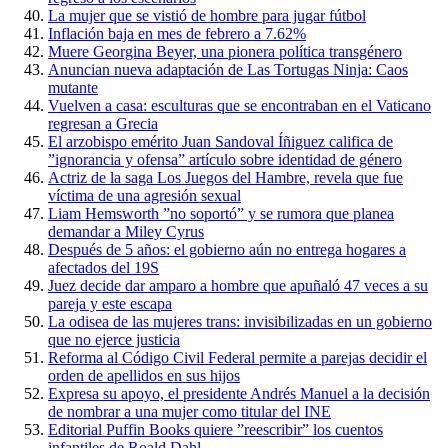
La mujer que se vistió de hombre para jugar fútbol
Inflación baja en mes de febrero a 7.62%
Muere Georgina Beyer, una pionera política transgénero
Anuncian nueva adaptación de Las Tortugas Ninja: Caos
mutante
Vuelven a casa: esculturas que se encontraban en el Vaticano
regresan a Grecia
El arzobispo emérito Juan Sandoval Íñiguez califica de
”ignorancia y ofensa” artículo sobre identidad de género
Actriz de la saga Los Juegos del Hambre, revela que fue
víctima de una agresión sexual
Liam Hemsworth ”no soportó” y se rumora que planea
demandar a Miley Cyrus
Después de 5 años: el gobierno aún no entrega hogares a
afectados del 19S
Juez decide dar amparo a hombre que apuñaló 47 veces a su
pareja y este escapa
La odisea de las mujeres trans: invisibilizadas en un gobierno
que no ejerce justicia
Reforma al Código Civil Federal permite a parejas decidir el
orden de apellidos en sus hijos
Expresa su apoyo, el presidente Andrés Manuel a la decisión
de nombrar a una mujer como titular del INE
Editorial Puffin Books quiere ”reescribir” los cuentos
infantiles de Roald Dahl