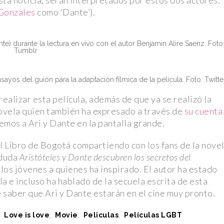
ta noticia; serán interpretados por estos dos actores:
Gonzales
como ‘Dante’).
te) durante la lectura en vivo con el autor Benjamin Alire Saenz. Foto
Tumblr
os del guión para la adaptación fílmica de la película. Foto: Twitte
alizar esta película, además de que ya se realizó la
a novela quien también ha expresado a través de
su cuenta
emos a Ari y Dante en la pantalla grande.
l Libro de Bogotá compartiendo con los fans de la nove
 duda
Aristóteles y Dante descubren los secretos del
 los jóvenes a quienes ha inspirado. El autor ha estado
la e incluso ha hablado de la secuela escrita de esta
 saber que Ari y Dante estarán en el cine muy pronto.
,
Love is love
,
Movie
,
Peliculas
,
Películas LGBT