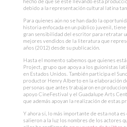
hecho de que se esté llevando esta producció
debido a la representación cultural latina ta
Para quienes aún no se han dado la oportunid
historia enfocada en un público juvenil, tien
gran sensibilidad del escritor para retratar 
mejores vendidos de la literatura que repres
años (2012) desde su publicación.
Hasta el momento sabemos que quienes están
Project, grupo que apoya a los guionistas lati
en Estados Unidos. También participa el Sun
productor Henry Alberto en la elaboración d
personas que antes trabajaron en produccio
apoyo CineFestival y el Guadalupe Arts Cente
que además apoyan la realización de estas p
Y ahora sí, lo más importante de esta nota 
salieron a la luz los nombres de los actores q