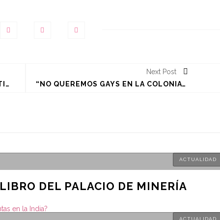
Next Post
SELENA GOMEZ ASEGURA QUE JUSTIN BIEBER ES PARTE DEL PASADO
“NO QUEREMOS GAYS EN LA COLONIA”; VECINOS PRENDEN FUEGO A REFUGIO DE MIGRANTES LGBT EN TIJUANA
ACTUALIDAD
 LIBRO DEL PALACIO DE MINERÍA
ACTUALIDAD