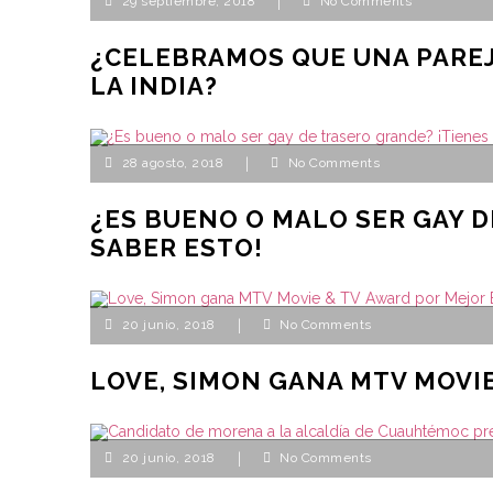
29 septiembre, 2018
|
No Comments
¿CELEBRAMOS QUE UNA PAREJ
LA INDIA?
28 agosto, 2018
|
No Comments
¿ES BUENO O MALO SER GAY D
SABER ESTO!
20 junio, 2018
|
No Comments
LOVE, SIMON GANA MTV MOVI
20 junio, 2018
|
No Comments