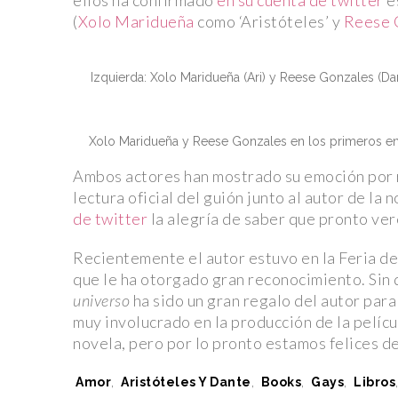
ellos ha confirmado
en su cuenta de twitter
es
(
Xolo Maridueña
como ‘Aristóteles’ y
Reese 
Izquierda: Xolo Maridueña (Ari) y Reese Gonzales (Dan
Xolo Maridueña y Reese Gonzales en los primeros ensay
Ambos actores han mostrado su emoción por re
lectura oficial del guión junto al autor de l
de twitter
la alegría de saber que pronto ver
Recientemente el autor estuvo en la Feria de
que le ha otorgado gran reconocimiento. Sin
universo
ha sido un gran regalo del autor para
muy involucrado en la producción de la pelícu
novela, pero por lo pronto estamos felices de
Tags:
Amor
,
Aristóteles Y Dante
,
Books
,
Gays
,
Libros