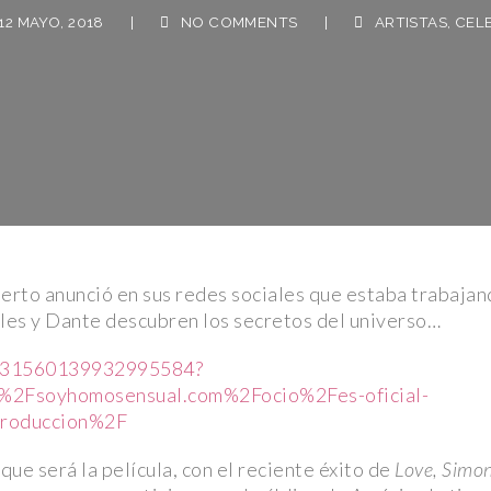
 MAYO, 2018
|
NO COMMENTS
|
ARTISTAS
,
CELEBS
erto anunció en sus redes sociales que estaba trabaja
teles y Dante descubren los secretos del universo…
s/831560139932995584?
%2Fsoyhomosensual.com%2Focio%2Fes-oficial-
-produccion%2F
ue será la película, con el reciente éxito de
Love, Simo