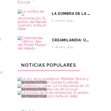
L
A SOMBRA DE LA DISCRIMINACIÓN: EL ARRESTO DE MANUEL GUERRERO AVIÑA EN QATAR
3 mayo, 2024
:
C
REAMILANDIA: ÚLTIMOS DÍAS DEL PRIMER MUSEO DEL HELADO
r
28 abril, 2024
LA VOZ DE LA
RESISTENCIA: MELIBEA
CONFLICTOS Y LEYES: LA
LA SOMBRA DE LA
OBONO Y LA LUCHA LGTBI
NOTICIAS POPULARES
CONTROVERSIA DE J.K.
DISCRIMINACIÓN: EL
EN GUINEA ECUATORIAL
ROWLING Y LA NUEVA LEY
la
ARRESTO DE MANUEL
EN ESCOCIA
GUERRERO AVIÑA EN
6 mayo, 2024
QATAR
ACTUALIDAD
3 mayo, 2024
ACTUALIDAD
3 mayo, 2024
ACTUALIDAD