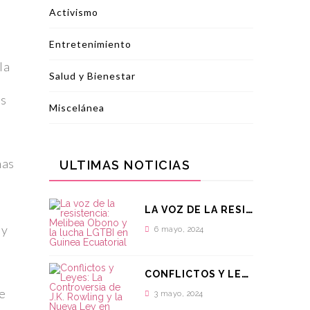
Activismo
Entretenimiento
la
Salud y Bienestar
is
Miscelánea
nas
ULTIMAS NOTICIAS
L
A VOZ DE LA RESISTENCIA: MELIBEA OBONO Y LA LUCHA LGTBI EN GUINEA ECUATORIAL
 y
6 mayo, 2024
C
ONFLICTOS Y LEYES: LA CONTROVERSIA DE J.K. ROWLING Y LA NUEVA LEY EN ESCOCIA
de
3 mayo, 2024