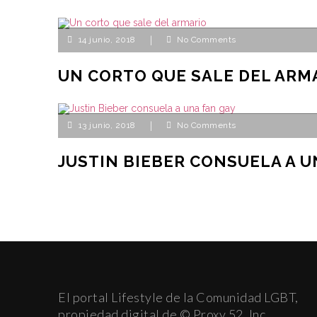
14 junio, 2018
|
No Comments
UN CORTO QUE SALE DEL ARM
13 junio, 2018
|
No Comments
JUSTIN BIEBER CONSUELA A U
El portal Lifestyle de la Comunidad LGBT,
propiedad digital de © Proxy 52, Inc.