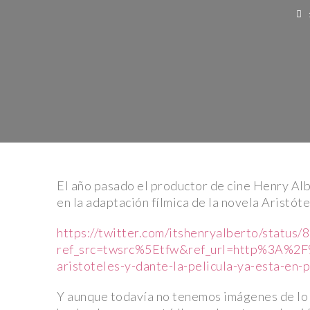
12
El año pasado el productor de cine Henry Alb
en la adaptación fílmica de la novela Aristó
https://twitter.com/itshenryalberto/statu
ref_src=twsrc%5Etfw&ref_url=http%3A%2F
aristoteles-y-dante-la-pelicula-ya-esta-en
Y aunque todavía no tenemos imágenes de lo q