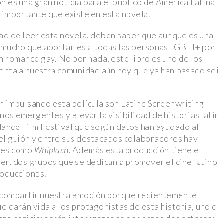
n es una gran noticia para el público de América Latina
n importante que existe en esta novela.
ad de leer esta novela, deben saber que aunque es una
e mucho que aportarles a todas las personas LGBTI+ por 
un romance gay. No por nada, este libro es uno de los
enta a nuestra comunidad aún hoy que ya han pasado se
 impulsando esta película son Latino Screenwriting
nos emergentes y elevar la visibilidad de historias lati
dance Film Festival que según datos han ayudado al
el guión y entre sus destacados colaboradores hay
nes como
Whiplash.
Además esta producción tiene el
r, dos grupos que se dedican a promover el cine latino
roducciones.
es compartir nuestra emoción porque recientemente
ue darán vida a los protagonistas de esta historia, uno 