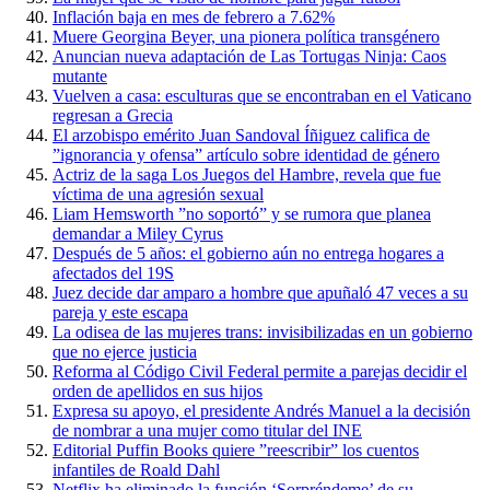
Inflación baja en mes de febrero a 7.62%
Muere Georgina Beyer, una pionera política transgénero
Anuncian nueva adaptación de Las Tortugas Ninja: Caos
mutante
Vuelven a casa: esculturas que se encontraban en el Vaticano
regresan a Grecia
El arzobispo emérito Juan Sandoval Íñiguez califica de
”ignorancia y ofensa” artículo sobre identidad de género
Actriz de la saga Los Juegos del Hambre, revela que fue
víctima de una agresión sexual
Liam Hemsworth ”no soportó” y se rumora que planea
demandar a Miley Cyrus
Después de 5 años: el gobierno aún no entrega hogares a
afectados del 19S
Juez decide dar amparo a hombre que apuñaló 47 veces a su
pareja y este escapa
La odisea de las mujeres trans: invisibilizadas en un gobierno
que no ejerce justicia
Reforma al Código Civil Federal permite a parejas decidir el
orden de apellidos en sus hijos
Expresa su apoyo, el presidente Andrés Manuel a la decisión
de nombrar a una mujer como titular del INE
Editorial Puffin Books quiere ”reescribir” los cuentos
infantiles de Roald Dahl
Netflix ha eliminado la función ‘Sorpréndeme’ de su