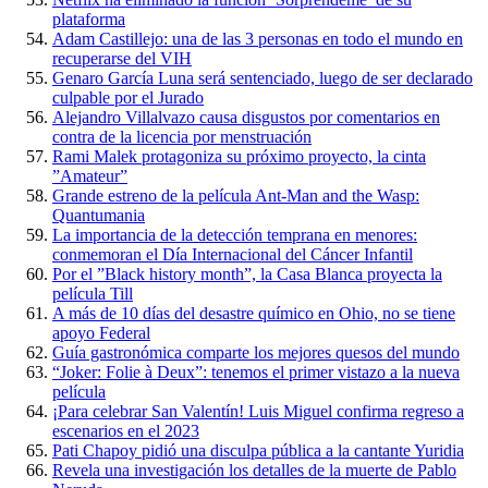
plataforma
Adam Castillejo: una de las 3 personas en todo el mundo en
recuperarse del VIH
Genaro García Luna será sentenciado, luego de ser declarado
culpable por el Jurado
Alejandro Villalvazo causa disgustos por comentarios en
contra de la licencia por menstruación
Rami Malek protagoniza su próximo proyecto, la cinta
”Amateur”
Grande estreno de la película Ant-Man and the Wasp:
Quantumania
La importancia de la detección temprana en menores:
conmemoran el Día Internacional del Cáncer Infantil
Por el ”Black history month”, la Casa Blanca proyecta la
película Till
A más de 10 días del desastre químico en Ohio, no se tiene
apoyo Federal
Guía gastronómica comparte los mejores quesos del mundo
“Joker: Folie à Deux”: tenemos el primer vistazo a la nueva
película
¡Para celebrar San Valentín! Luis Miguel confirma regreso a
escenarios en el 2023
Pati Chapoy pidió una disculpa pública a la cantante Yuridia
Revela una investigación los detalles de la muerte de Pablo