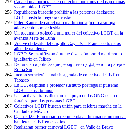
Capacitan a burócratas en derechos humanos de las personas
y comunidad LGBT
Republicana buscaría prohibir a las personas declararse
LGBT hasta la mayoría de edad
Piden 3 años de cárcel para madre que agredió a su hija
adolescente por ser lesbiana
Un tucumano golpeó a una mujer del colectivo LGBT en la
avenida Mate de Luna
Vuelve el desfile del Orgullo Gay a San Francisco tras dos
años de pandemia
LGBT: Se manifiestan durante discusión por el matrimonio
igualitario en Jalisco
Denuncian a policías que persiguieron y golpearon a pareja en
Roma Sur
Jucopo someterá a análisis agenda de colectivos LGBT en
Tabasco
En EU, despiden a profesor sustituto por regalar pulseras
LGBT a sus alumnos
Una activista trans dice que el apoyo de las ONG es una
fortaleza para las personas LGBT
Colectivos LGBT buscan unión para celebrar marcha en la
Ciudad de México
Qatar 2022: Funcionario recomienda a aficionados no ondear
banderas LGBT en estadios
Realizarán primer carnaval LGBT+ en Valle de Bravo