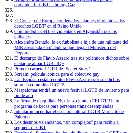
comunidad LGBT’: Jhonny Caz
El Consejo de Europa condena los ‘ataques virulentos a los
derechos LGBT’ en el Reino Unido
Comunidad LGBT es violentada en Afganistán por los
talibanes
Alexandra Benado, la ex futbolista e hija de una militante del
MIR asesinada en dictadura que llega al Ministerio del
Deporte
El descargo de Flavio Azzaro tras sus polémicos dichos sobre
el ataque al bar LGBTIQ+
Primera carpeta LGTB de ‘Secret Story’
Scream: película icónica para el colectivo gay
Lali Espósito estalló contra Flavio Azarro por sus dichos
sobre la comunidad LGTB
Maspalomas tendrá un nuevo festival LGTB de invierno para
fin de año
La firma de maquillaje Nyx lanza junto a FELGTBI+ un
programa de becas para personas trans desempleadas
Intentaron incendiar el espacio cultural LGTB Maricafé de
Palermo
Los destinos valencianos, “sin complejos” para recibir al
segmento LGBT
Escritor de Superman ha donado dinero a causas LGBT por