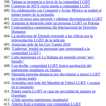
Tatiana se pronuncia a favor de la comunidad LGBT
Congreso de MTY cierra puerta a comunidad LGBT
En colaboración con Conapred y Acnur México se realizó el
primer torneo de la inclusión
Cero recursos para prevenir y eliminar discriminación LGBT
Aumenta la depresión entre las personas LGBT en Polonia
Centroamérica conmemora día Internacional de Derechos
Humanos
La productora de Eternals responde a las críticas por la
representación LGBT de la película
Anuncian sede de los Gay Games 2026
‘Lightyear’ tendrá un personaje que representará a la
comunidad LGBT+
Cuba inaugurará en La Habana un segundo resort ‘gay-
friendly’
Con desfile, comunidad LGBT festeja aprobación del
matrimonio igualitario en Sinaloa
Diputada presenta denuncia por discriminar a menor LGBT
en colegio inglés
Argentina será sede del Mundial de Fútbol LGBT y avanza
en el segmento
Primer pareja LGBT se casa sin necesidad de amparo en
Querétaro
¡Chile aprueba matrimonio igualitario!
Abierto Kuri a reunirse con comunidad LGBT