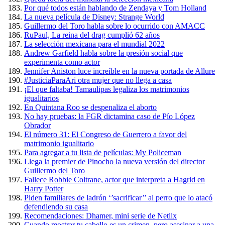
Por qué todos están hablando de Zendaya y Tom Holland
La nueva película de Disney: Strange World
Guillermo del Toro habla sobre lo ocurrido con AMACC
RuPaul, La reina del drag cumplió 62 años
La selección mexicana para el mundial 2022
Andrew Garfield habla sobre la presión social que
experimenta como actor
Jennifer Aniston luce increíble en la nueva portada de Allure
#JusticiaParaAri otra mujer que no llega a casa
¡El que faltaba! Tamaulipas legaliza los matrimonios
igualitarios
En Quintana Roo se despenaliza el aborto
No hay pruebas: la FGR dictamina caso de Pío López
Obrador
El número 31: El Congreso de Guerrero a favor del
matrimonio igualitario
Para agregar a tu lista de películas: My Policeman
Llega la premier de Pinocho la nueva versión del director
Guillermo del Toro
Fallece Robbie Coltrane, actor que interpreta a Hagrid en
Harry Potter
Piden familiares de ladrón ‘’sacrificar’’ al perro que lo atacó
defendiendo su casa
Recomendaciones: Dhamer, mini serie de Netlix
Cuando mostrar tu cabello es un crimen, pero asesinar a una