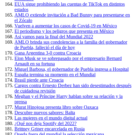
EUA sigue prohibiendo las cuentas de TikTok en distintos
estados
AMLO extiende invitación a Bad Bunny para presentarse en
el Zócalo
Vuelven a aumentar los casos de Covid-19 en México
El periodismo y los peligros que presenta en México
Así vamos para la final del Mundial 2022
AMLO brinda sus condolencias a la familia del gobernador
de Puebla, falleció el día de hoy
Gana Argentina 3-0 contra Croacia
Elon Musk se ve sobrepasado por el empresario Bernard
Arnault en su fortuna
Miguel Barbosa, el gobernador de Puebla ingresa a Hospital
España termina su momento en el Mundial
Brasil pierde ante Croacia
Cargos contra Ernesto Derbez han sido desestimados después
de cuidadosa revisión
Meghan y el Príncipe Harry hablan sobre su relación y la
prensa
Murat Hinojosa presenta libro sobre Oaxaca
Descubre nuevos sabores: Balta
Las mujeres en el mundo digital actual
¿Qué nos deja Spotify del 2022?
Brittney Griner encarcelada en Rusia
Queda fuera del mundial la selección mexicana