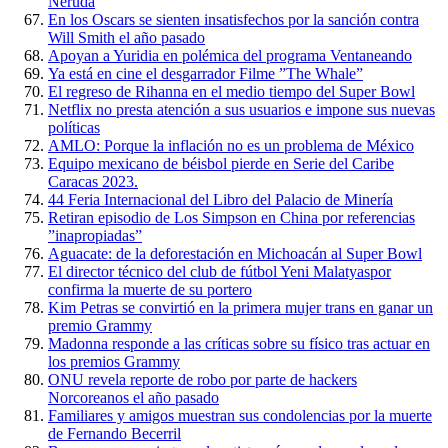
Neruda
En los Oscars se sienten insatisfechos por la sanción contra
Will Smith el año pasado
Apoyan a Yuridia en polémica del programa Ventaneando
Ya está en cine el desgarrador Filme ”The Whale”
El regreso de Rihanna en el medio tiempo del Super Bowl
Netflix no presta atención a sus usuarios e impone sus nuevas
políticas
AMLO: Porque la inflación no es un problema de México
Equipo mexicano de béisbol pierde en Serie del Caribe
Caracas 2023.
44 Feria Internacional del Libro del Palacio de Minería
Retiran episodio de Los Simpson en China por referencias
”inapropiadas”
Aguacate: de la deforestación en Michoacán al Super Bowl
El director técnico del club de fútbol Yeni Malatyaspor
confirma la muerte de su portero
Kim Petras se convirtió en la primera mujer trans en ganar un
premio Grammy
Madonna responde a las críticas sobre su físico tras actuar en
los premios Grammy
ONU revela reporte de robo por parte de hackers
Norcoreanos el año pasado
Familiares y amigos muestran sus condolencias por la muerte
de Fernando Becerril