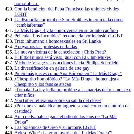
homofóbico!
Con la bendición del Papa Francisco las uniones civiles
LGBT
La dismorfia corporal de Sam Smith es interpretada como
“cambiaformas”
La Más Draga 3 y la controversia en su quinto capítulo
Película “Los Increíbles” reconocida por inclusión LGBT
Trato inhumano a homosexuales en Sri Lanka
Apoyamos las protestas en faldas
La nueva víctima de la cancelación ¿Chris Pratt?
El fútbol nunca será visto igual con El Club Muxes
Michelle Visage y sus acciones hacia Phillips Schofield
La diversificación en galería de arte gay
Piden más jueces como Ana Bárbara en “La Más Draga”
¿Chespirito homofóbico? “La Más Draga” homenajea a
Chespirito y los fans se atacan
¡Tómala! La ley judía no prohíbe a las parejas del mismo sexo
criar niños
YouTuber reflexiona sobre su salida del clóset
¿Por qué es mala idea un juguete sexual como un cinturón de
castidad?
Apio de Kabah se gana el odio de los fans de “La Más
Draga”
Las polémicas de Oreo y su arcoiris LGBT
Aviesc Who? ¡La gran favorita de “La Más Draga”!