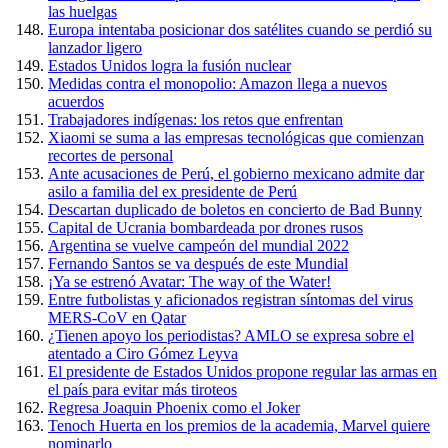
las huelgas
Europa intentaba posicionar dos satélites cuando se perdió su
lanzador ligero
Estados Unidos logra la fusión nuclear
Medidas contra el monopolio: Amazon llega a nuevos
acuerdos
Trabajadores indígenas: los retos que enfrentan
Xiaomi se suma a las empresas tecnológicas que comienzan
recortes de personal
Ante acusaciones de Perú, el gobierno mexicano admite dar
asilo a familia del ex presidente de Perú
Descartan duplicado de boletos en concierto de Bad Bunny
Capital de Ucrania bombardeada por drones rusos
Argentina se vuelve campeón del mundial 2022
Fernando Santos se va después de este Mundial
¡Ya se estrenó Avatar: The way of the Water!
Entre futbolistas y aficionados registran síntomas del virus
MERS-CoV en Qatar
¿Tienen apoyo los periodistas? AMLO se expresa sobre el
atentado a Ciro Gómez Leyva
El presidente de Estados Unidos propone regular las armas en
el país para evitar más tiroteos
Regresa Joaquin Phoenix como el Joker
Tenoch Huerta en los premios de la academia, Marvel quiere
nominarlo