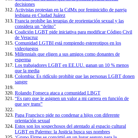
decisiones
Activistas protestan en la CdMx por feminicidio de pareja
lesbiana en Ciudad Juárez
Francia prohíbe las terapias de reorientación sexual y las
considera un “delito”
Coalición LGBT pide iniciativa para modificar Código Civil
de Veracruz
Comunidad LGTBI está rompiendo estereotipos en los
videojuegos
Millennials que eligen a sus amigos como donantes de
esperma
Los trabajadores LGBT en EE.UU. ganan un 10 % menos
que la media
Colombia: Es ridículo prohibir que las personas LGBT donen
sangre
Rolando Fonseca ataca a comunidad LBGT
“Es raro que le asignen un valor a mi carrera en función de
que soy trans”
Papa Francisco pide no condenar a hijos con diferente
orientación sexual
Estos son los sospechosos del atentado al espacio cultural
LGBT en Palermo: la Justicia busca sus nombres
‘Grupo Firme se convirtió en un lugar seguro para la