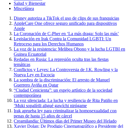
Salud y Bienestar
Miscelánea
Disney autoriza a TikTok el uso de clips de sus franquicias
AppleCare One ofrece seguro unificado para dispositivos
Apple
La Coronación de C-Pher en ‘La más draga: Solo las más’
Legislación en Irak Contra la Comunidad LGBTI: Un
Retroceso para los Derechos Humanos
La voz de la resistencia: Melibea Obono y la lucha LGTBI en
Guinea Ecuatorial
Redadas en Rusia: La represión oculta tras las fiestas
temáticas
Conflictos y Leyes: La Controversia de J.K. Rowling y la
Nueva Ley en Escocia
La sombra de la discriminación: El arresto de Manuel
Guerrero Aviña en Qatar
“Ciudad Cenicienta”: un espejo artístico de la sociedad
contemporánea
La voz silenciada: La lucha y resiliencia de Rita Patiño en
‘Muki sopalírili aligué gawíchi nirúgame
Irak aprueba ley para criminalizar la homosexualidad con
penas de hasta 15 años de cárcel
Creamilandia: Últimos días del Primer Museo del Helado
Xavier Dolan: De Prodigio Cinematográfico a Presidente del