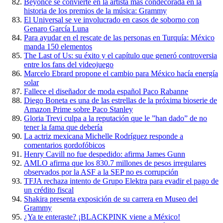
Beyonce se convierte en la artista más condecorada en la
historia de los premios de la música: Grammy
El Universal se ve involucrado en casos de soborno con
Genaro García Luna
Para ayudar en el rescate de las personas en Turquía: México
manda 150 elementos
The Last of Us: su éxito y el capítulo que generó controversia
entre los fans del videojuego
Marcelo Ebrard propone el cambio para México hacía energía
solar
Fallece el diseñador de moda español Paco Rabanne
Diego Boneta es una de las estrellas de la próxima bioserie de
Amazon Prime sobre Paco Stanley
Gloria Trevi culpa a la reputación que le ”han dado” de no
tener la fama que debería
La actriz mexicana Michelle Rodríguez responde a
comentarios gordofóbicos
Henry Cavill no fue despedido: afirma James Gunn
AMLO afirma que los 830.7 millones de pesos irregulares
observados por la ASF a la SEP no es corrupción
TFJA rechaza intento de Grupo Elektra para evadir el pago de
un crédito fiscal
Shakira presenta exposición de su carrera en Museo del
Grammy
¿Ya te enteraste? ¡BLACKPINK viene a México!