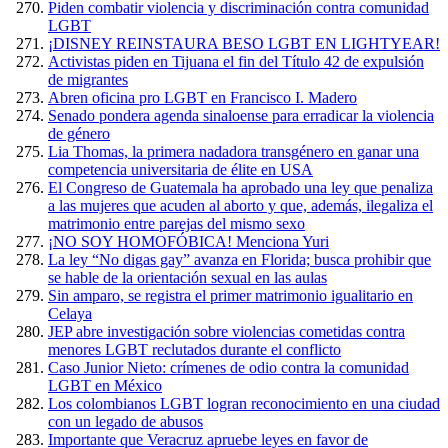
Piden combatir violencia y discriminación contra comunidad
LGBT
¡DISNEY REINSTAURA BESO LGBT EN LIGHTYEAR!
Activistas piden en Tijuana el fin del Título 42 de expulsión
de migrantes
Abren oficina pro LGBT en Francisco I. Madero
Senado pondera agenda sinaloense para erradicar la violencia
de género
Lia Thomas, la primera nadadora transgénero en ganar una
competencia universitaria de élite en USA
El Congreso de Guatemala ha aprobado una ley que penaliza
a las mujeres que acuden al aborto y que, además, ilegaliza el
matrimonio entre parejas del mismo sexo
¡NO SOY HOMOFÓBICA! Menciona Yuri
La ley “No digas gay” avanza en Florida; busca prohibir que
se hable de la orientación sexual en las aulas
Sin amparo, se registra el primer matrimonio igualitario en
Celaya
JEP abre investigación sobre violencias cometidas contra
menores LGBT reclutados durante el conflicto
Caso Junior Nieto: crímenes de odio contra la comunidad
LGBT en México
Los colombianos LGBT logran reconocimiento en una ciudad
con un legado de abusos
Importante que Veracruz apruebe leyes en favor de