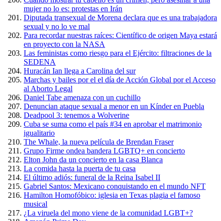
mujer no lo es: protestas en Irán
Diputada transexual de Morena declara que es una trabajadora
sexual y no lo ve mal
Para recordar nuestras raíces: Científico de origen Maya estará
en proyecto con la NASA
Las feministas como riesgo para el Ejército: filtraciones de la
SEDENA
Huracán Ian llega a Carolina del sur
Marchas y bailes por el el día de Acción Global por el Acceso
al Aborto Legal
Daniel Tabe amenaza con un cuchillo
Denuncian ataque sexual a menor en un Kínder en Puebla
Deadpool 3: tenemos a Wolverine
Cuba se suma como el país #34 en aprobar el matrimonio
igualitario
The Whale, la nueva película de Brendan Fraser
Grupo Firme ondea bandera LGBTQ+ en concierto
Elton John da un concierto en la casa Blanca
La comida hasta la puerta de tu casa
El último adiós: funeral de la Reina Isabel II
Gabriel Santos: Mexicano conquistando en el mundo NFT
Hamilton Homofóbico: iglesia en Texas plagia el famoso
musical
¿La viruela del mono viene de la comunidad LGBT+?