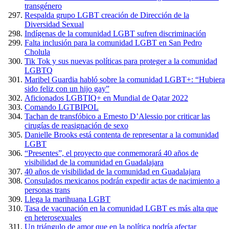
transgénero
Respalda grupo LGBT creación de Dirección de la
Diversidad Sexual
Indígenas de la comunidad LGBT sufren discriminación
Falta inclusión para la comunidad LGBT en San Pedro
Cholula
Tik Tok y sus nuevas políticas para proteger a la comunidad
LGBTQ
Maribel Guardia habló sobre la comunidad LGBT+: “Hubiera
sido feliz con un hijo gay”
Aficionados LGBTIQ+ en Mundial de Qatar 2022
Comando LGTBIPOL
Tachan de transfóbico a Ernesto D’Alessio por criticar las
cirugías de reasignación de sexo
Danielle Brooks está contenta de representar a la comunidad
LGBT
“Presentes”, el proyecto que conmemorará 40 años de
visibilidad de la comunidad en Guadalajara
40 años de visibilidad de la comunidad en Guadalajara
Consulados mexicanos podrán expedir actas de nacimiento a
personas trans
Llega la marihuana LGBT
Tasa de vacunación en la comunidad LGBT es más alta que
en heterosexuales
Un triángulo de amor que en la política podría afectar