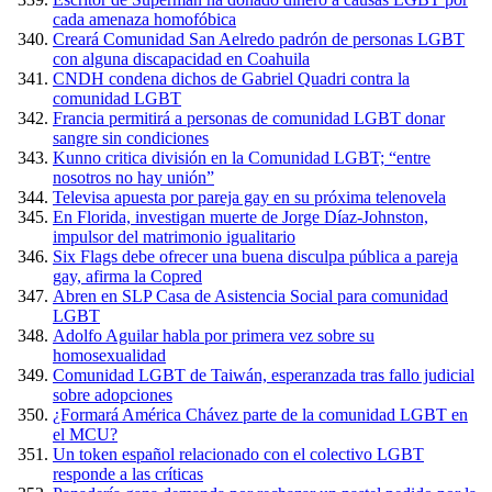
cada amenaza homofóbica
Creará Comunidad San Aelredo padrón de personas LGBT
con alguna discapacidad en Coahuila
CNDH condena dichos de Gabriel Quadri contra la
comunidad LGBT
Francia permitirá a personas de comunidad LGBT donar
sangre sin condiciones
Kunno critica división en la Comunidad LGBT; “entre
nosotros no hay unión”
Televisa apuesta por pareja gay en su próxima telenovela
En Florida, investigan muerte de Jorge Díaz-Johnston,
impulsor del matrimonio igualitario
Six Flags debe ofrecer una buena disculpa pública a pareja
gay, afirma la Copred
Abren en SLP Casa de Asistencia Social para comunidad
LGBT
Adolfo Aguilar habla por primera vez sobre su
homosexualidad
Comunidad LGBT de Taiwán, esperanzada tras fallo judicial
sobre adopciones
¿Formará América Chávez parte de la comunidad LGBT en
el MCU?
Un token español relacionado con el colectivo LGBT
responde a las críticas