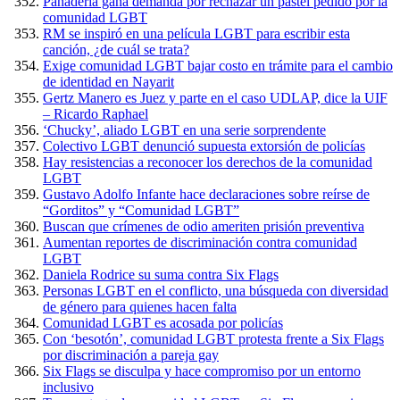
Panadería gana demanda por rechazar un pastel pedido por la
comunidad LGBT
RM se inspiró en una película LGBT para escribir esta
canción, ¿de cuál se trata?
Exige comunidad LGBT bajar costo en trámite para el cambio
de identidad en Nayarit
Gertz Manero es Juez y parte en el caso UDLAP, dice la UIF
– Ricardo Raphael
‘Chucky’, aliado LGBT en una serie sorprendente
Colectivo LGBT denunció supuesta extorsión de policías
Hay resistencias a reconocer los derechos de la comunidad
LGBT
Gustavo Adolfo Infante hace declaraciones sobre reírse de
“Gorditos” y “Comunidad LGBT”
Buscan que crímenes de odio ameriten prisión preventiva
Aumentan reportes de discriminación contra comunidad
LGBT
Daniela Rodrice su suma contra Six Flags
Personas LGBT en el conflicto, una búsqueda con diversidad
de género para quienes hacen falta
Comunidad LGBT es acosada por policías
Con ‘besotón’, comunidad LGBT protesta frente a Six Flags
por discriminación a pareja gay
Six Flags se disculpa y hace compromiso por un entorno
inclusivo