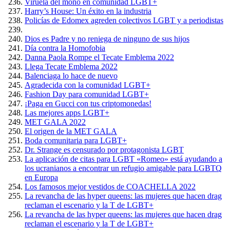
Viruela del mono en comunidad LGBT+
Harry’s House: Un éxito en la industria
Policías de Edomex agreden colectivos LGBT y a periodistas
Dios es Padre y no reniega de ninguno de sus hijos
Día contra la Homofobia
Danna Paola Rompe el Tecate Emblema 2022
Llega Tecate Emblema 2022
Balenciaga lo hace de nuevo
Agradecida con la comunidad LGBT+
Fashion Day para comunidad LGBT+
¡Paga en Gucci con tus criptomonedas!
Las mejores apps LGBT+
MET GALA 2022
El origen de la MET GALA
Boda comunitaria para LGBT+
Dr. Strange es censurado por protagonista LGBT
La aplicación de citas para LGBT «Romeo» está ayudando a
los ucranianos a encontrar un refugio amigable para LGBTQ
en Europa
Los famosos mejor vestidos de COACHELLA 2022
La revancha de las hyper queens: las mujeres que hacen drag
reclaman el escenario y la T de LGBT+
La revancha de las hyper queens: las mujeres que hacen drag
reclaman el escenario y la T de LGBT+