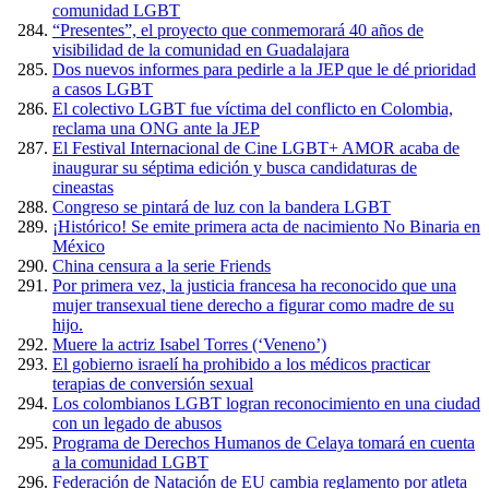
comunidad LGBT
“Presentes”, el proyecto que conmemorará 40 años de
visibilidad de la comunidad en Guadalajara
Dos nuevos informes para pedirle a la JEP que le dé prioridad
a casos LGBT
El colectivo LGBT fue víctima del conflicto en Colombia,
reclama una ONG ante la JEP
El Festival Internacional de Cine LGBT+ AMOR acaba de
inaugurar su séptima edición y busca candidaturas de
cineastas
Congreso se pintará de luz con la bandera LGBT
¡Histórico! Se emite primera acta de nacimiento No Binaria en
México
China censura a la serie Friends
Por primera vez, la justicia francesa ha reconocido que una
mujer transexual tiene derecho a figurar como madre de su
hijo.
Muere la actriz Isabel Torres (‘Veneno’)
El gobierno israelí ha prohibido a los médicos practicar
terapias de conversión sexual
Los colombianos LGBT logran reconocimiento en una ciudad
con un legado de abusos
Programa de Derechos Humanos de Celaya tomará en cuenta
a la comunidad LGBT
Federación de Natación de EU cambia reglamento por atleta