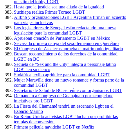
un sitio del lobby LGBT
Hasta que la justicia sea una aliada de la igualdad
Suchiapa realiza Primer Torneo LGBT
Airbnb y organizaciones LGBT Argentina firman un acuerdo
para viajes inclusivos
Los legisladores de Senegal están redactando una nueva
legislación para la comunidad LGBT
Aprueban creación de Parlamento LGBT en México
Se casa la primera pareja del sexo femenino en Querétaro
El Congreso de Zacatecas aprueba el matrimonio igualitario
Buscan reconocimiento de los derechos de la comunidad
LGBT en BC
Secuela de “Sex and the City” integra a personaje latino
LGBT en su elenco
Sudáfrica, exilio agridulce para la comunidad LGBT
Mujer Maravilla tiene un nuevo romance y forma parte de la
comunidad LGBT+
Secretario de Salud de BC se reúne con organismos LGBT
Demandan a Congreso de Guanajuato por «congelar»
iniciativas pro LGBT
La Fiesta del Chamamé tendrá un escenario Lgbt en el
Espacio Mariño
En Reino Unido activistas LGBT luchan por prohibir las
terapias de conversión
Primera película navideña LGBT en Netflix