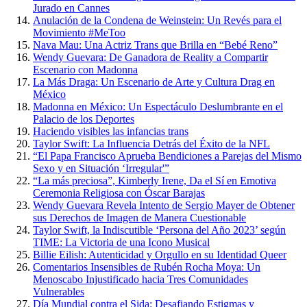
Jurado en Cannes
Anulación de la Condena de Weinstein: Un Revés para el
Movimiento #MeToo
Nava Mau: Una Actriz Trans que Brilla en “Bebé Reno”
Wendy Guevara: De Ganadora de Reality a Compartir
Escenario con Madonna
La Más Draga: Un Escenario de Arte y Cultura Drag en
México
Madonna en México: Un Espectáculo Deslumbrante en el
Palacio de los Deportes
Haciendo visibles las infancias trans
Taylor Swift: La Influencia Detrás del Éxito de la NFL
“El Papa Francisco Aprueba Bendiciones a Parejas del Mismo
Sexo y en Situación ‘Irregular'”
“La más preciosa”, Kimberly Irene, Da el Sí en Emotiva
Ceremonia Religiosa con Óscar Barajas
Wendy Guevara Revela Intento de Sergio Mayer de Obtener
sus Derechos de Imagen de Manera Cuestionable
Taylor Swift, la Indiscutible ‘Persona del Año 2023’ según
TIME: La Victoria de una Icono Musical
Billie Eilish: Autenticidad y Orgullo en su Identidad Queer
Comentarios Insensibles de Rubén Rocha Moya: Un
Menoscabo Injustificado hacia Tres Comunidades
Vulnerables
Día Mundial contra el Sida: Desafiando Estigmas y