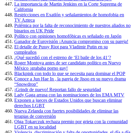
La importancia de Martin Jenkins en la Corte Suprema de
California
Restricciones en Exatlón y señalamientos de homofobia en
TV Azteca
Polémica por la falta de reconocimiento de nuestros aliados no
binarios en UK Pride
Político con opiniones homofóbicas es señalado en Japón
Ganador de Eurovisión ¡Anuncia compromiso con su pareja!
El detalle de Pussy Riot para Vladimir Putin en su
cumpleaños
¿Qué sucedió con el estreno de ‘El baile de los 41’?
Roger Montoya antes de ser candidato político en Nuevo
México ¡grababa porno gay!
Blackpink con todo lo que se necesita para dominar el POP
Conoce a Jun Hae In , la pareja de Jisoo en su nuevo drama
“Snowdrop”
¡Grindr de nuevo! Reportan fallo de seguridad
Lady Gaga arrasa con las nominaciones de los EMA MTV
Exponen a jueces de Estados Unidos que buscan eliminar
derechos LGBT
Nueva Zelanda con fuertes posibilidades de eliminar las
terapias de conversión
Olga Tokarczuk rechaza premio por grieta con la comunidad
LGBT en su localidad
Violencia, discriminación y falta de oportunidades, el día a día