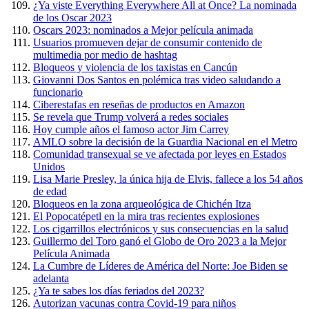
¿Ya viste Everything Everywhere All at Once? La nominada
de los Oscar 2023
Oscars 2023: nominados a Mejor película animada
Usuarios promueven dejar de consumir contenido de
multimedia por medio de hashtag
Bloqueos y violencia de los taxistas en Cancún
Giovanni Dos Santos en polémica tras video saludando a
funcionario
Ciberestafas en reseñas de productos en Amazon
Se revela que Trump volverá a redes sociales
Hoy cumple años el famoso actor Jim Carrey
AMLO sobre la decisión de la Guardia Nacional en el Metro
Comunidad transexual se ve afectada por leyes en Estados
Unidos
Lisa Marie Presley, la única hija de Elvis, fallece a los 54 años
de edad
Bloqueos en la zona arqueológica de Chichén Itza
El Popocatépetl en la mira tras recientes explosiones
Los cigarrillos electrónicos y sus consecuencias en la salud
Guillermo del Toro ganó el Globo de Oro 2023 a la Mejor
Película Animada
La Cumbre de Líderes de América del Norte: Joe Biden se
adelanta
¿Ya te sabes los días feriados del 2023?
Autorizan vacunas contra Covid-19 para niños