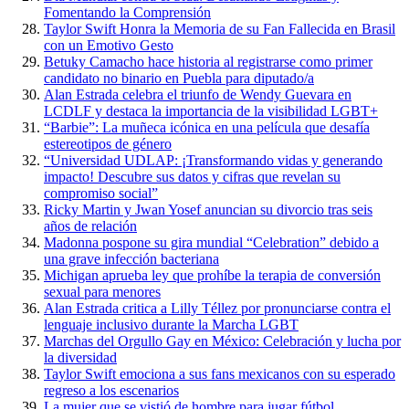
Fomentando la Comprensión
Taylor Swift Honra la Memoria de su Fan Fallecida en Brasil
con un Emotivo Gesto
Betuky Camacho hace historia al registrarse como primer
candidato no binario en Puebla para diputado/a
Alan Estrada celebra el triunfo de Wendy Guevara en
LCDLF y destaca la importancia de la visibilidad LGBT+
“Barbie”: La muñeca icónica en una película que desafía
estereotipos de género
“Universidad UDLAP: ¡Transformando vidas y generando
impacto! Descubre sus datos y cifras que revelan su
compromiso social”
Ricky Martin y Jwan Yosef anuncian su divorcio tras seis
años de relación
Madonna pospone su gira mundial “Celebration” debido a
una grave infección bacteriana
Michigan aprueba ley que prohíbe la terapia de conversión
sexual para menores
Alan Estrada critica a Lilly Téllez por pronunciarse contra el
lenguaje inclusivo durante la Marcha LGBT
Marchas del Orgullo Gay en México: Celebración y lucha por
la diversidad
Taylor Swift emociona a sus fans mexicanos con su esperado
regreso a los escenarios
La mujer que se vistió de hombre para jugar fútbol