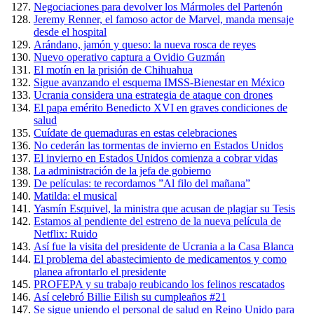
Negociaciones para devolver los Mármoles del Partenón
Jeremy Renner, el famoso actor de Marvel, manda mensaje
desde el hospital
Arándano, jamón y queso: la nueva rosca de reyes
Nuevo operativo captura a Ovidio Guzmán
El motín en la prisión de Chihuahua
Sigue avanzando el esquema IMSS-Bienestar en México
Ucrania considera una estrategia de ataque con drones
El papa emérito Benedicto XVI en graves condiciones de
salud
Cuídate de quemaduras en estas celebraciones
No cederán las tormentas de invierno en Estados Unidos
El invierno en Estados Unidos comienza a cobrar vidas
La administración de la jefa de gobierno
De películas: te recordamos ”Al filo del mañana”
Matilda: el musical
Yasmín Esquivel, la ministra que acusan de plagiar su Tesis
Estamos al pendiente del estreno de la nueva película de
Netflix: Ruido
Así fue la visita del presidente de Ucrania a la Casa Blanca
El problema del abastecimiento de medicamentos y como
planea afrontarlo el presidente
PROFEPA y su trabajo reubicando los felinos rescatados
Así celebró Billie Eilish su cumpleaños #21
Se sigue uniendo el personal de salud en Reino Unido para