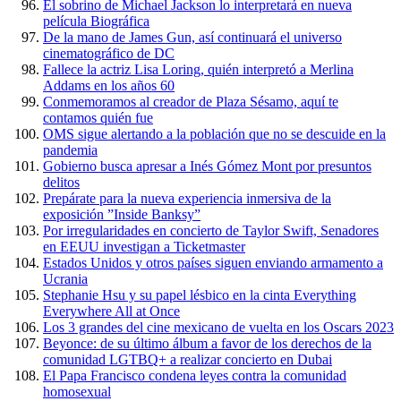
El sobrino de Michael Jackson lo interpretará en nueva
película Biográfica
De la mano de James Gun, así continuará el universo
cinematográfico de DC
Fallece la actriz Lisa Loring, quién interpretó a Merlina
Addams en los años 60
Conmemoramos al creador de Plaza Sésamo, aquí te
contamos quién fue
OMS sigue alertando a la población que no se descuide en la
pandemia
Gobierno busca apresar a Inés Gómez Mont por presuntos
delitos
Prepárate para la nueva experiencia inmersiva de la
exposición ”Inside Banksy”
Por irregularidades en concierto de Taylor Swift, Senadores
en EEUU investigan a Ticketmaster
Estados Unidos y otros países siguen enviando armamento a
Ucrania
Stephanie Hsu y su papel lésbico en la cinta Everything
Everywhere All at Once
Los 3 grandes del cine mexicano de vuelta en los Oscars 2023
Beyonce: de su último álbum a favor de los derechos de la
comunidad LGTBQ+ a realizar concierto en Dubai
El Papa Francisco condena leyes contra la comunidad
homosexual