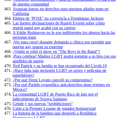
de nuestra comunidad
Avanzan logros en derechos para nuestras aliadas trans en
California
Elektra de ‘POSE’ no convencía a Dominique Jackson
Las fuertes declaraciones de Rupert Everett sobre cómo
repetir papel gay acabó con su carrera
A Eddie Redmayne no le son indiferentes los abusos hacia las
personas trans
¡Ver para creer! donante demanda a clínica por permitir que
parejas gay usaran su esperma
¿Quién se robó el show en “The Boys in the Band”?
¡Para celebrar! Madres LGBT podrá registrar a su hija con sus
apellidos de pareja
Neil Patrick y su familia se han recuperado del Covid-19
¿Hace falta más inclusión LGBT en series y películas de
superhéroes?
¿Por qué Demi Lovato canceló su compromiso?
¿Por qué Partido evangélico anti-derechos tiene registro en
México?
La comunidad LGBT de Puerto Rico de luto por el
fallecimiento de Soraya Santiago
Grindr y sus nuevas “prohibiciones”
Carta a la Premier League de jugador homosexual
La historia de la bandera que despertó a República
Dominicana LGBT