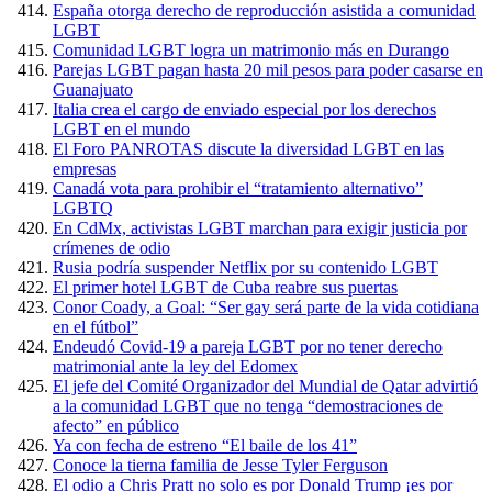
España otorga derecho de reproducción asistida a comunidad
LGBT
Comunidad LGBT logra un matrimonio más en Durango
Parejas LGBT pagan hasta 20 mil pesos para poder casarse en
Guanajuato
Italia crea el cargo de enviado especial por los derechos
LGBT en el mundo
El Foro PANROTAS discute la diversidad LGBT en las
empresas
Canadá vota para prohibir el “tratamiento alternativo”
LGBTQ
En CdMx, activistas LGBT marchan para exigir justicia por
crímenes de odio
Rusia podría suspender Netflix por su contenido LGBT
El primer hotel LGBT de Cuba reabre sus puertas
Conor Coady, a Goal: “Ser gay será parte de la vida cotidiana
en el fútbol”
Endeudó Covid-19 a pareja LGBT por no tener derecho
matrimonial ante la ley del Edomex
El jefe del Comité Organizador del Mundial de Qatar advirtió
a la comunidad LGBT que no tenga “demostraciones de
afecto” en público
Ya con fecha de estreno “El baile de los 41”
Conoce la tierna familia de Jesse Tyler Ferguson
El odio a Chris Pratt no solo es por Donald Trump ¡es por