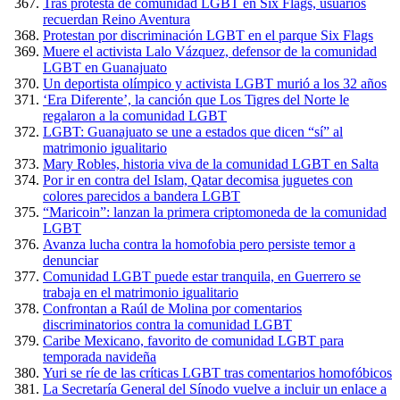
Tras protesta de comunidad LGBT en Six Flags, usuarios
recuerdan Reino Aventura
Protestan por discriminación LGBT en el parque Six Flags
Muere el activista Lalo Vázquez, defensor de la comunidad
LGBT en Guanajuato
Un deportista olímpico y activista LGBT murió a los 32 años
‘Era Diferente’, la canción que Los Tigres del Norte le
regalaron a la comunidad LGBT
LGBT: Guanajuato se une a estados que dicen “sí” al
matrimonio igualitario
Mary Robles, historia viva de la comunidad LGBT en Salta
Por ir en contra del Islam, Qatar decomisa juguetes con
colores parecidos a bandera LGBT
“Maricoin”: lanzan la primera criptomoneda de la comunidad
LGBT
Avanza lucha contra la homofobia pero persiste temor a
denunciar
Comunidad LGBT puede estar tranquila, en Guerrero se
trabaja en el matrimonio igualitario
Confrontan a Raúl de Molina por comentarios
discriminatorios contra la comunidad LGBT
Caribe Mexicano, favorito de comunidad LGBT para
temporada navideña
Yuri se ríe de las críticas LGBT tras comentarios homofóbicos
La Secretaría General del Sínodo vuelve a incluir un enlace a