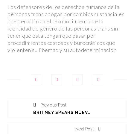
Los defensores de los derechos humanos de la
personas trans abogan por cambios sustanciales
que permitirían el reconocimiento de la
identidad de género de las personas trans sin
tener que ésta tengan que pasar por
procedimientos costosos y burocráticos que
violenten su libertad y su autodeterminación.
CTUALIDAD
ACTUALIDAD
Previous Post
BRITNEY SPEARS NUEVAMENTE EN SUS LAURELES Y ENSEÑANDO DE MÁS
Next Post