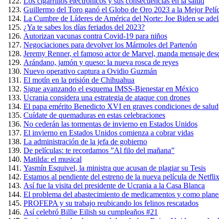
Los cigarrillos electrónicos y sus consecuencias en la salud
Guillermo del Toro ganó el Globo de Oro 2023 a la Mejor Pel
La Cumbre de Líderes de América del Norte: Joe Biden se adel
¿Ya te sabes los días feriados del 2023?
Autorizan vacunas contra Covid-19 para niños
Negociaciones para devolver los Mármoles del Partenón
Jeremy Renner, el famoso actor de Marvel, manda mensaje desd
Arándano, jamón y queso: la nueva rosca de reyes
Nuevo operativo captura a Ovidio Guzmán
El motín en la prisión de Chihuahua
Sigue avanzando el esquema IMSS-Bienestar en México
Ucrania considera una estrategia de ataque con drones
El papa emérito Benedicto XVI en graves condiciones de salud
Cuídate de quemaduras en estas celebraciones
No cederán las tormentas de invierno en Estados Unidos
El invierno en Estados Unidos comienza a cobrar vidas
La administración de la jefa de gobierno
De películas: te recordamos ”Al filo del mañana”
Matilda: el musical
Yasmín Esquivel, la ministra que acusan de plagiar su Tesis
Estamos al pendiente del estreno de la nueva película de Netfli
Así fue la visita del presidente de Ucrania a la Casa Blanca
El problema del abastecimiento de medicamentos y como planea 
PROFEPA y su trabajo reubicando los felinos rescatados
Así celebró Billie Eilish su cumpleaños #21