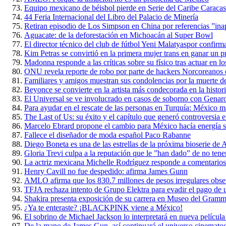
Equipo mexicano de béisbol pierde en Serie del Caribe Caraca
44 Feria Internacional del Libro del Palacio de Minería
Retiran episodio de Los Simpson en China por referencias ”ina
Aguacate: de la deforestación en Michoacán al Super Bowl
El director técnico del club de fútbol Yeni Malatyaspor confirm
Kim Petras se convirtió en la primera mujer trans en ganar u
Madonna responde a las críticas sobre su físico tras actuar en
ONU revela reporte de robo por parte de hackers Norcoreanos 
Familiares y amigos muestran sus condolencias por la muerte d
Beyonce se convierte en la artista más condecorada en la histo
El Universal se ve involucrado en casos de soborno con Genar
Para ayudar en el rescate de las personas en Turquía: México 
The Last of Us: su éxito y el capítulo que generó controversia e
Marcelo Ebrard propone el cambio para México hacía energía s
Fallece el diseñador de moda español Paco Rabanne
Diego Boneta es una de las estrellas de la próxima bioserie d
Gloria Trevi culpa a la reputación que le ”han dado” de no tene
La actriz mexicana Michelle Rodríguez responde a comentario
Henry Cavill no fue despedido: afirma James Gunn
AMLO afirma que los 830.7 millones de pesos irregulares obse
TFJA rechaza intento de Grupo Elektra para evadir el pago de un
Shakira presenta exposición de su carrera en Museo del Gram
¿Ya te enteraste? ¡BLACKPINK viene a México!
El sobrino de Michael Jackson lo interpretará en nueva película
De la mano de James Gun, así continuará el universo cinemato