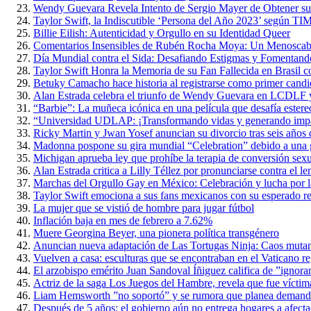
Wendy Guevara Revela Intento de Sergio Mayer de Obtener s
Taylor Swift, la Indiscutible ‘Persona del Año 2023’ según TI
Billie Eilish: Autenticidad y Orgullo en su Identidad Queer
Comentarios Insensibles de Rubén Rocha Moya: Un Menoscabo 
Día Mundial contra el Sida: Desafiando Estigmas y Fomentan
Taylor Swift Honra la Memoria de su Fan Fallecida en Brasil 
Betuky Camacho hace historia al registrarse como primer candi
Alan Estrada celebra el triunfo de Wendy Guevara en LCDLF y
“Barbie”: La muñeca icónica en una película que desafía estere
“Universidad UDLAP: ¡Transformando vidas y generando impact
Ricky Martin y Jwan Yosef anuncian su divorcio tras seis años 
Madonna pospone su gira mundial “Celebration” debido a una g
Michigan aprueba ley que prohíbe la terapia de conversión sex
Alan Estrada critica a Lilly Téllez por pronunciarse contra el
Marchas del Orgullo Gay en México: Celebración y lucha por l
Taylor Swift emociona a sus fans mexicanos con su esperado re
La mujer que se vistió de hombre para jugar fútbol
Inflación baja en mes de febrero a 7.62%
Muere Georgina Beyer, una pionera política transgénero
Anuncian nueva adaptación de Las Tortugas Ninja: Caos muta
Vuelven a casa: esculturas que se encontraban en el Vaticano r
El arzobispo emérito Juan Sandoval Íñiguez califica de ”ignoran
Actriz de la saga Los Juegos del Hambre, revela que fue víctim
Liam Hemsworth ”no soportó” y se rumora que planea demand
Después de 5 años: el gobierno aún no entrega hogares a afect