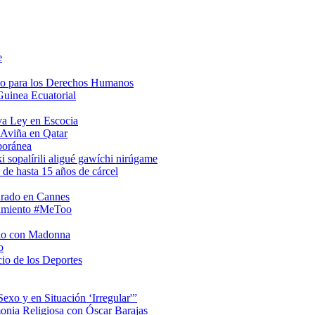
e
so para los Derechos Humanos
Guinea Ecuatorial
va Ley en Escocia
 Aviña en Qatar
poránea
i sopalírili aligué gawíchi nirúgame
 de hasta 15 años de cárcel
urado en Cannes
vimiento #MeToo
rio con Madonna
o
io de los Deportes
xo y en Situación ‘Irregular'”
onia Religiosa con Óscar Barajas