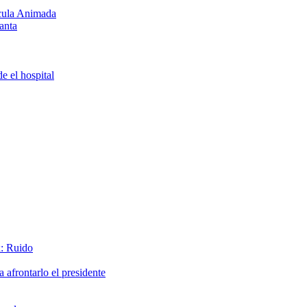
ícula Animada
anta
e el hospital
x: Ruido
afrontarlo el presidente