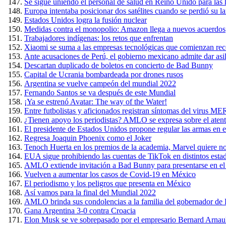
Se sigue uniendo el personal de salud en Reino Unido para las 
Europa intentaba posicionar dos satélites cuando se perdió su l
Estados Unidos logra la fusión nuclear
Medidas contra el monopolio: Amazon llega a nuevos acuerdos
Trabajadores indígenas: los retos que enfrentan
Xiaomi se suma a las empresas tecnológicas que comienzan rec
Ante acusaciones de Perú, el gobierno mexicano admite dar asil
Descartan duplicado de boletos en concierto de Bad Bunny
Capital de Ucrania bombardeada por drones rusos
Argentina se vuelve campeón del mundial 2022
Fernando Santos se va después de este Mundial
¡Ya se estrenó Avatar: The way of the Water!
Entre futbolistas y aficionados registran síntomas del virus 
¿Tienen apoyo los periodistas? AMLO se expresa sobre el ate
El presidente de Estados Unidos propone regular las armas en el
Regresa Joaquin Phoenix como el Joker
Tenoch Huerta en los premios de la academia, Marvel quiere n
EUA sigue prohibiendo las cuentas de TikTok en distintos esta
AMLO extiende invitación a Bad Bunny para presentarse en el
Vuelven a aumentar los casos de Covid-19 en México
El periodismo y los peligros que presenta en México
Así vamos para la final del Mundial 2022
AMLO brinda sus condolencias a la familia del gobernador de Pu
Gana Argentina 3-0 contra Croacia
Elon Musk se ve sobrepasado por el empresario Bernard Arnaul