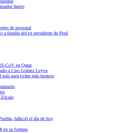
huelgas
anzador ligero
ortes de personal
o a familia del ex presidente de Perú
MERS-CoV en Qatar
ntado a Ciro Gómez Leyva
 país para evitar más tiroteos
ominarlo
dos
 Zócalo
ebla, falleció el día de hoy
t en su fortuna