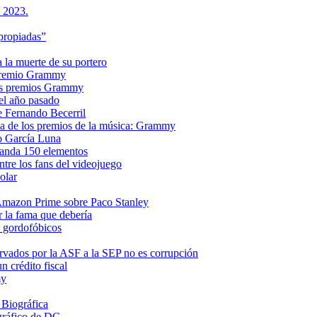
s 2023.
propiadas”
a la muerte de su portero
n premio Grammy
 los premios Grammy
el año pasado
e Fernando Becerril
ria de los premios de la música: Grammy
o García Luna
manda 150 elementos
ntre los fans del videojuego
olar
e Amazon Prime sobre Paco Stanley
r la fama que debería
s gordofóbicos
rvados por la ASF a la SEP no es corrupción
 crédito fiscal
my
 Biográfica
gráfico de DC