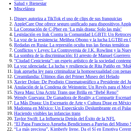
Salud y Bienestar
Miscelánea
Disney autoriza a TikTok el uso de clips de sus franquicias
AppleCare One ofrece seguro unificado para dispositivos Appl
La Coronación de C-Pher en ‘La más draga: Solo las más’
Legislación en Irak Contra la Comunidad LGBTI: Un Retroce
La voz de la resistencia: Melibea Obono y la lucha LGTBI en 
Redadas en Rusia: La represión oculta tras las fiestas temáticas
Conflictos y Leyes: La Controversia de J.K. Rowling y la Nue
La sombra de la discriminación: El arresto de Manuel Guerrero
“Ciudad Cenicienta”: un espejo artístico de la sociedad contem
La voz silenciada: La lucha y resiliencia de Rita Patiño en ‘Muk
Irak aprueba ley para criminalizar la homosexualidad con penas
Creamilandia: Últimos días del Primer Museo del Helado
Xavier Dolan: De Prodigio Cinematográfico a Presidente del J
Anulación de la Condena de Weinstein: Un Revés para el Mo
Nava Mau: Una Actriz Trans que Brilla en “Bebé Reno”
Wendy Guevara: De Ganadora de Reality a Compartir Escena
La Más Draga: Un Escenario de Arte y Cultura Drag en Méxic
Madonna en México: Un Espectáculo Deslumbrante en el Palac
Haciendo visibles las infancias trans
Taylor Swift: La Influencia Detrás del Éxito de la NFL
“El Papa Francisco Aprueba Bendiciones a Parejas del Mismo Se
“La más preciosa”, Kimberly Irene, Da el Sí en Emotiva Cerem