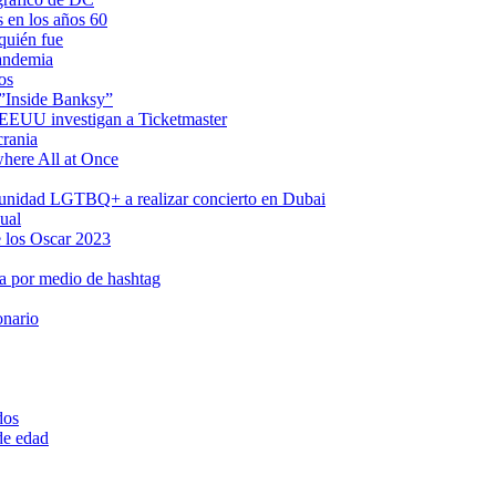
s en los años 60
quién fue
pandemia
os
 ”Inside Banksy”
n EEUU investigan a Ticketmaster
crania
where All at Once
omunidad LGTBQ+ a realizar concierto en Dubai
ual
 los Oscar 2023
a por medio de hashtag
onario
dos
 de edad