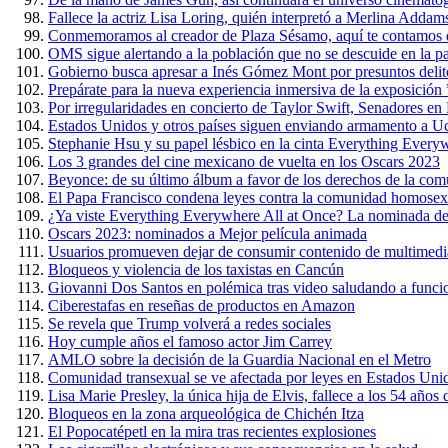
Fallece la actriz Lisa Loring, quién interpretó a Merlina Addam
Conmemoramos al creador de Plaza Sésamo, aquí te contamos 
OMS sigue alertando a la población que no se descuide en la 
Gobierno busca apresar a Inés Gómez Mont por presuntos delit
Prepárate para la nueva experiencia inmersiva de la exposición
Por irregularidades en concierto de Taylor Swift, Senadores e
Estados Unidos y otros países siguen enviando armamento a U
Stephanie Hsu y su papel lésbico en la cinta Everything Every
Los 3 grandes del cine mexicano de vuelta en los Oscars 2023
Beyonce: de su último álbum a favor de los derechos de la c
El Papa Francisco condena leyes contra la comunidad homosex
¿Ya viste Everything Everywhere All at Once? La nominada de
Oscars 2023: nominados a Mejor película animada
Usuarios promueven dejar de consumir contenido de multimedi
Bloqueos y violencia de los taxistas en Cancún
Giovanni Dos Santos en polémica tras video saludando a funci
Ciberestafas en reseñas de productos en Amazon
Se revela que Trump volverá a redes sociales
Hoy cumple años el famoso actor Jim Carrey
AMLO sobre la decisión de la Guardia Nacional en el Metro
Comunidad transexual se ve afectada por leyes en Estados Uni
Lisa Marie Presley, la única hija de Elvis, fallece a los 54 años
Bloqueos en la zona arqueológica de Chichén Itza
El Popocatépetl en la mira tras recientes explosiones