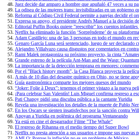
Juez decide dar amparo a hombre que apuñaló 47 veces a su par
La odisea de las mujeres trans: invisibilizadas en un gobierno qu
Reforma al Código Civil Federal permite a parejas decidir el ord
Expresa su apoyo, el presidente Andrés Manuel a la decisión d
Editorial Puffin Books quiere ”reescribir” los cuentos infantile
Netflix ha eliminado la función ‘Sorpréndeme’ de su plataform
Adam Castillejo: una de las 3 personas en todo el mundo en re
Genaro García Luna será sentenciado, luego de ser declarado cu
Alejandro Villalvazo causa disgustos por comentarios en contra
Rami Malek protagoniza su próximo proyecto, la cinta ”Amate
Grande estreno de la película Ant-Man and the Wasp: Quantum
La importancia de la detección temprana en menores: conmemora
Por el ”Black history month”, la Casa Blanca proyecta la películ
A más de 10 días del desastre químico en Ohio, no se tiene apo
Guía gastronómica comparte los mejores quesos del mundo
“Joker: Folie à Deux”: tenemos el primer vistazo a la nueva pel
¡Para celebrar San Valentín! Luis Miguel confirma regreso a es
Pati Chapoy pidió una disculpa pública a la cantante Yuridia
Revela una investigación los detalles de la muerte de Pablo Ne
En los Oscars se sienten insatisfechos por la sanción contra Wi
Apoyan a Yuridia en polémica del programa Ventaneando
Ya está en cine el desgarrador Filme ”The Whale”
El regreso de Rihanna en el medio tiempo del Super Bowl
Netflix no presta atención a sus usuarios e impone sus nuevas po
AMLO: Porque la inflación no es un problema de México