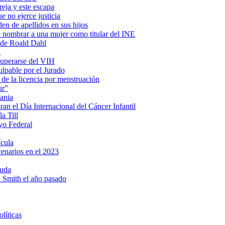
eja y este escapa
e no ejerce justicia
en de apellidos en sus hijos
e nombrar a una mujer como titular del INE
s de Roald Dahl
a
cuperarse del VIH
lpable por el Jurado
 de la licencia por menstruación
ur”
ania
n el Día Internacional del Cáncer Infantil
a Till
yo Federal
ícula
cenarios en el 2023
ruda
ll Smith el año pasado
líticas