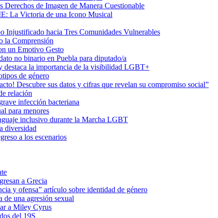
us Derechos de Imagen de Manera Cuestionable
ME: La Victoria de una Icono Musical
Injustificado hacia Tres Comunidades Vulnerables
do la Comprensión
con un Emotivo Gesto
dato no binario en Puebla para diputado/a
 destaca la importancia de la visibilidad LGBT+
otipos de género
o! Descubre sus datos y cifras que revelan su compromiso social”
de relación
rave infección bacteriana
ual para menores
 lenguaje inclusivo durante la Marcha LGBT
a diversidad
greso a los escenarios
nte
egresan a Grecia
cia y ofensa” artículo sobre identidad de género
a de una agresión sexual
ar a Miley Cyrus
ados del 19S