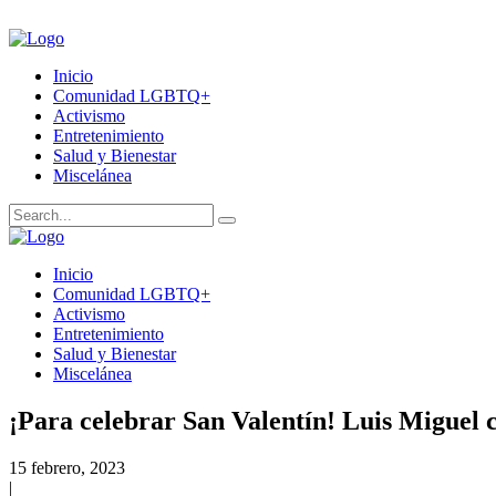
Inicio
Comunidad LGBTQ+
Activismo
Entretenimiento
Salud y Bienestar
Miscelánea
Inicio
Comunidad LGBTQ+
Activismo
Entretenimiento
Salud y Bienestar
Miscelánea
¡Para celebrar San Valentín! Luis Miguel c
15 febrero, 2023
|