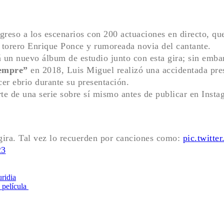
greso a los escenarios con 200 actuaciones en directo, q
torero Enrique Ponce y rumoreada novia del cantante.
un nuevo álbum de estudio junto con esta gira; sin embarg
empre”
en 2018, Luis Miguel realizó una accidentada pre
ecer ebrio durante su presentación.
te de una serie sobre sí mismo antes de publicar en Insta
ira. Tal vez lo recuerden por canciones como:
pic.twitt
23
uridia
 película