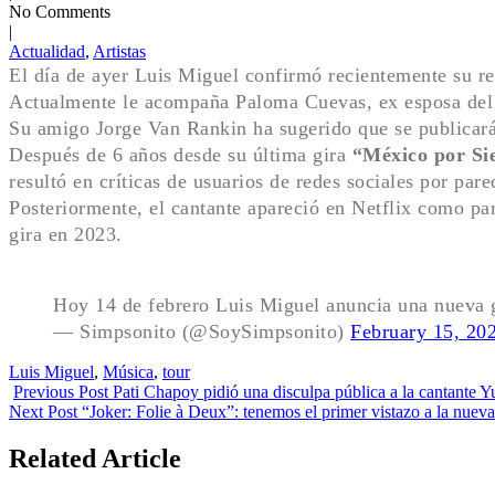
No Comments
|
Actualidad
,
Artistas
El día de ayer Luis Miguel confirmó recientemente su re
Actualmente le acompaña Paloma Cuevas, ex esposa del 
Su amigo Jorge Van Rankin ha sugerido que se publicará 
Después de 6 años desde su última gira
“México por Si
resultó en críticas de usuarios de redes sociales por par
Posteriormente, el cantante apareció en Netflix como par
gira en 2023.
Hoy 14 de febrero Luis Miguel anuncia una nueva g
— Simpsonito (@SoySimpsonito)
February 15, 20
Tags:
Luis Miguel
,
Música
,
tour
Previous Post
Pati Chapoy pidió una disculpa pública a la cantante Y
Next Post
“Joker: Folie à Deux”: tenemos el primer vistazo a la nueva
Related Article