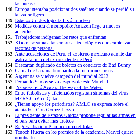
las huelgas
Europa intentaba posicionar dos satélites cuando se perdió su
lanzador ligero
Estados Unidos logra la fusión nuclear
Medidas contra el monopolio: Amazon llega a nuevos
acuerdos
Trabajadores indígenas: los retos que enfrentan
Xiaomi se suma a las empresas tecnológicas que comienzan
recortes de personal
Ante acusaciones de Perú, el gobierno mexicano admite dar
asilo a familia del ex presidente de Perú
Descartan duplicado de boletos en concierto de Bad Bunny
Capital de Ucrania bombardeada por drones rusos
Argentina se vuelve campeón del mundial 2022
Fernando Santos se va después de este Mundial
¡Ya se estrenó Avatar: The way of the Water!
Entre futbolistas y aficionados registran síntomas del virus
MERS-CoV en Qatar
¿Tienen apoyo los periodistas? AMLO se expresa sobre el
atentado a Ciro Gómez Leyva
El presidente de Estados Unidos propone regular las armas en
el país para evitar más tiroteos
Regresa Joaquin Phoenix como el Joker
Tenoch Huerta en los premios de la academia, Marvel quiere
nominarlo