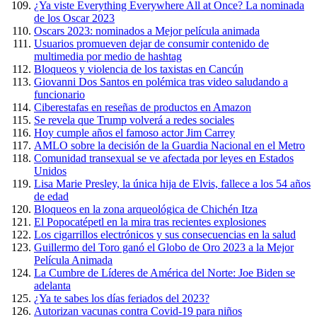
¿Ya viste Everything Everywhere All at Once? La nominada
de los Oscar 2023
Oscars 2023: nominados a Mejor película animada
Usuarios promueven dejar de consumir contenido de
multimedia por medio de hashtag
Bloqueos y violencia de los taxistas en Cancún
Giovanni Dos Santos en polémica tras video saludando a
funcionario
Ciberestafas en reseñas de productos en Amazon
Se revela que Trump volverá a redes sociales
Hoy cumple años el famoso actor Jim Carrey
AMLO sobre la decisión de la Guardia Nacional en el Metro
Comunidad transexual se ve afectada por leyes en Estados
Unidos
Lisa Marie Presley, la única hija de Elvis, fallece a los 54 años
de edad
Bloqueos en la zona arqueológica de Chichén Itza
El Popocatépetl en la mira tras recientes explosiones
Los cigarrillos electrónicos y sus consecuencias en la salud
Guillermo del Toro ganó el Globo de Oro 2023 a la Mejor
Película Animada
La Cumbre de Líderes de América del Norte: Joe Biden se
adelanta
¿Ya te sabes los días feriados del 2023?
Autorizan vacunas contra Covid-19 para niños