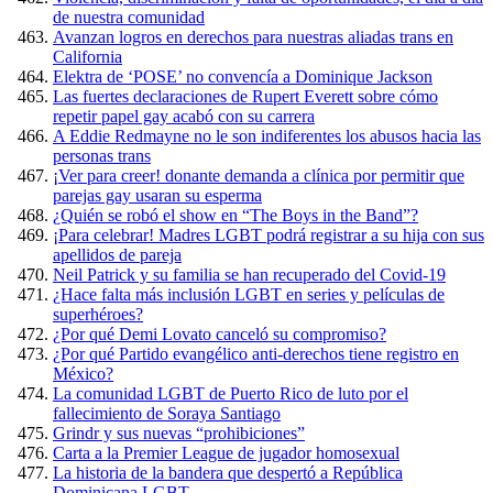
de nuestra comunidad
Avanzan logros en derechos para nuestras aliadas trans en
California
Elektra de ‘POSE’ no convencía a Dominique Jackson
Las fuertes declaraciones de Rupert Everett sobre cómo
repetir papel gay acabó con su carrera
A Eddie Redmayne no le son indiferentes los abusos hacia las
personas trans
¡Ver para creer! donante demanda a clínica por permitir que
parejas gay usaran su esperma
¿Quién se robó el show en “The Boys in the Band”?
¡Para celebrar! Madres LGBT podrá registrar a su hija con sus
apellidos de pareja
Neil Patrick y su familia se han recuperado del Covid-19
¿Hace falta más inclusión LGBT en series y películas de
superhéroes?
¿Por qué Demi Lovato canceló su compromiso?
¿Por qué Partido evangélico anti-derechos tiene registro en
México?
La comunidad LGBT de Puerto Rico de luto por el
fallecimiento de Soraya Santiago
Grindr y sus nuevas “prohibiciones”
Carta a la Premier League de jugador homosexual
La historia de la bandera que despertó a República
Dominicana LGBT