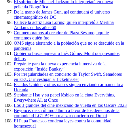
El sobrino de Michael Jackson lo interpretará en nueva
película Biográfica
De la mano de James Gun, así continuará el universo
cinematográfico de DC
Fallece la actriz Lisa Loring, quién interpretó a Merlina
Addams en los años 60
Conmemoramos al creador de Plaza Sésamo, aquí te
contamos quién fue
OMS sigue alertando a la población que no se descuide en la
pandemia
Gobierno busca apresar a Inés Gómez Mont por presuntos
delitos
Prepárate para la nueva experiencia inmersiva de la
exposición ”Inside Banksy”
Por irregularidades en concierto de Taylor Swift, Senadores
en EEUU investigan a Ticketmaster
Estados Unidos y otros países siguen enviando armamento a
Ucrania
Stephanie Hsu y su papel lésbico en la cinta Everything
Everywhere All at Once
Los 3 grandes del cine mexicano de vuelta en los Oscars 2023
Beyonce: de su último álbum a favor de los derechos de la
comunidad LGTBQ+ a realizar concierto en Dubai
El Papa Francisco condena leyes contra la comunidad
homosexual