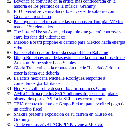
Beyonce se convierte en la artista más condecorada en la
historia de los premios de la música: Grammy
El Universal se ve involucrado en casos de soborno con
Genaro García Luna
Para ayudar en el rescate de las personas en Turquía: México
manda 150 elementos
The Last of Us: su éxito y el capítulo que generó controversia
entre los fans del videojuego
Marcelo Ebrard propone el cambio para México hacía energía
solar
Fallece el diseñador de moda español Paco Rabanne
Diego Boneta es una de las estrellas de la próxima bioserie de
Amazon Prime sobre Paco Stanley
Gloria Trevi culpa a la reputación que le ”han dado” de no
tener la fama que debería
La actriz mexicana Michelle Rodríguez responde a
comentarios gordofóbicos
Henry Cavill no fue despedido: afirma James Gunn
AMLO afirma que los 830.7 millones de pesos irregulares
observados por la ASF a la SEP no es corrupción
TFJA rechaza intento de Grupo Elektra para evadir el pago de
un crédito fiscal
Shakira presenta exposición de su carrera en Museo del
Grammy
¿Ya te enteraste? ¡BLACKPINK viene a México!