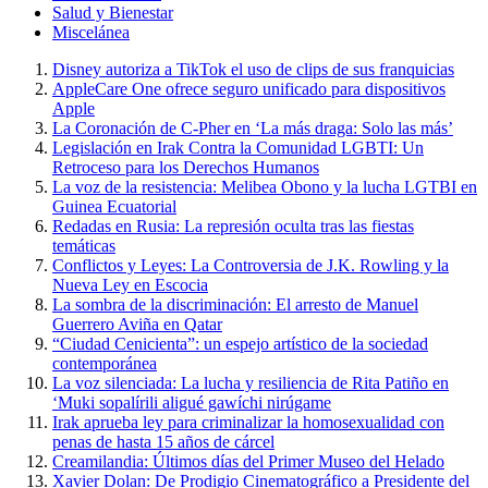
Salud y Bienestar
Miscelánea
Disney autoriza a TikTok el uso de clips de sus franquicias
AppleCare One ofrece seguro unificado para dispositivos
Apple
La Coronación de C-Pher en ‘La más draga: Solo las más’
Legislación en Irak Contra la Comunidad LGBTI: Un
Retroceso para los Derechos Humanos
La voz de la resistencia: Melibea Obono y la lucha LGTBI en
Guinea Ecuatorial
Redadas en Rusia: La represión oculta tras las fiestas
temáticas
Conflictos y Leyes: La Controversia de J.K. Rowling y la
Nueva Ley en Escocia
La sombra de la discriminación: El arresto de Manuel
Guerrero Aviña en Qatar
“Ciudad Cenicienta”: un espejo artístico de la sociedad
contemporánea
La voz silenciada: La lucha y resiliencia de Rita Patiño en
‘Muki sopalírili aligué gawíchi nirúgame
Irak aprueba ley para criminalizar la homosexualidad con
penas de hasta 15 años de cárcel
Creamilandia: Últimos días del Primer Museo del Helado
Xavier Dolan: De Prodigio Cinematográfico a Presidente del