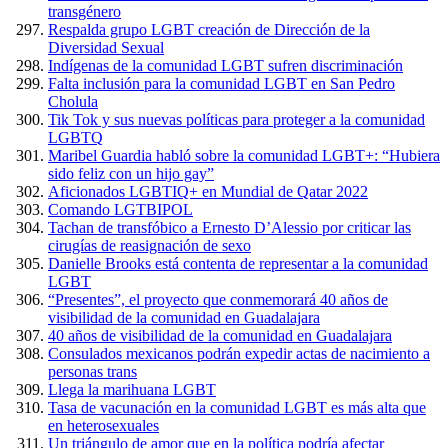
transgénero
Respalda grupo LGBT creación de Dirección de la
Diversidad Sexual
Indígenas de la comunidad LGBT sufren discriminación
Falta inclusión para la comunidad LGBT en San Pedro
Cholula
Tik Tok y sus nuevas políticas para proteger a la comunidad
LGBTQ
Maribel Guardia habló sobre la comunidad LGBT+: “Hubiera
sido feliz con un hijo gay”
Aficionados LGBTIQ+ en Mundial de Qatar 2022
Comando LGTBIPOL
Tachan de transfóbico a Ernesto D’Alessio por criticar las
cirugías de reasignación de sexo
Danielle Brooks está contenta de representar a la comunidad
LGBT
“Presentes”, el proyecto que conmemorará 40 años de
visibilidad de la comunidad en Guadalajara
40 años de visibilidad de la comunidad en Guadalajara
Consulados mexicanos podrán expedir actas de nacimiento a
personas trans
Llega la marihuana LGBT
Tasa de vacunación en la comunidad LGBT es más alta que
en heterosexuales
Un triángulo de amor que en la política podría afectar