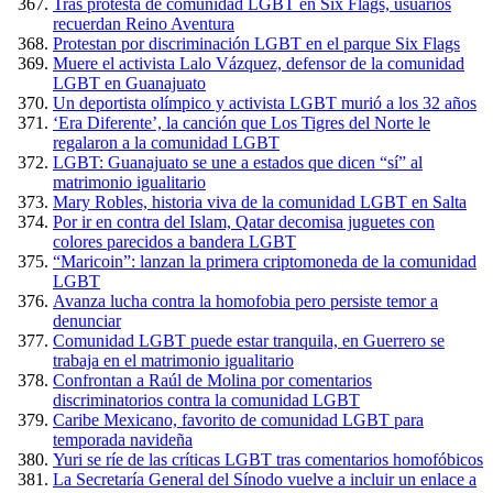
Tras protesta de comunidad LGBT en Six Flags, usuarios
recuerdan Reino Aventura
Protestan por discriminación LGBT en el parque Six Flags
Muere el activista Lalo Vázquez, defensor de la comunidad
LGBT en Guanajuato
Un deportista olímpico y activista LGBT murió a los 32 años
‘Era Diferente’, la canción que Los Tigres del Norte le
regalaron a la comunidad LGBT
LGBT: Guanajuato se une a estados que dicen “sí” al
matrimonio igualitario
Mary Robles, historia viva de la comunidad LGBT en Salta
Por ir en contra del Islam, Qatar decomisa juguetes con
colores parecidos a bandera LGBT
“Maricoin”: lanzan la primera criptomoneda de la comunidad
LGBT
Avanza lucha contra la homofobia pero persiste temor a
denunciar
Comunidad LGBT puede estar tranquila, en Guerrero se
trabaja en el matrimonio igualitario
Confrontan a Raúl de Molina por comentarios
discriminatorios contra la comunidad LGBT
Caribe Mexicano, favorito de comunidad LGBT para
temporada navideña
Yuri se ríe de las críticas LGBT tras comentarios homofóbicos
La Secretaría General del Sínodo vuelve a incluir un enlace a