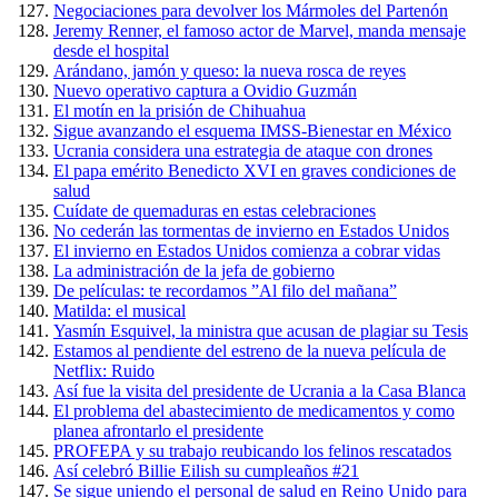
Negociaciones para devolver los Mármoles del Partenón
Jeremy Renner, el famoso actor de Marvel, manda mensaje
desde el hospital
Arándano, jamón y queso: la nueva rosca de reyes
Nuevo operativo captura a Ovidio Guzmán
El motín en la prisión de Chihuahua
Sigue avanzando el esquema IMSS-Bienestar en México
Ucrania considera una estrategia de ataque con drones
El papa emérito Benedicto XVI en graves condiciones de
salud
Cuídate de quemaduras en estas celebraciones
No cederán las tormentas de invierno en Estados Unidos
El invierno en Estados Unidos comienza a cobrar vidas
La administración de la jefa de gobierno
De películas: te recordamos ”Al filo del mañana”
Matilda: el musical
Yasmín Esquivel, la ministra que acusan de plagiar su Tesis
Estamos al pendiente del estreno de la nueva película de
Netflix: Ruido
Así fue la visita del presidente de Ucrania a la Casa Blanca
El problema del abastecimiento de medicamentos y como
planea afrontarlo el presidente
PROFEPA y su trabajo reubicando los felinos rescatados
Así celebró Billie Eilish su cumpleaños #21
Se sigue uniendo el personal de salud en Reino Unido para