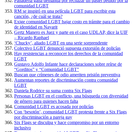
Panadería gana demanda por rechazar un pastel pedido por la
comunidad LGBT
RM se inspiró en una película LGBT para escribir esta
canción, ¿de cuál se trata?
Exige comunidad LGBT bajar costo en trámite para el cambio
de identidad en Nayarit
Gertz Manero es Juez y parte en el caso UDLAP, dice la UIF
– Ricardo Raphael
‘Chucky’, aliado LGBT en una serie sorprendente
Colectivo LGBT denunció supuesta extorsión de policías
Hay resistencias a reconocer los derechos de la comunidad
LGBT
Gustavo Adolfo Infante hace declaraciones sobre reírse de
“Gorditos” y “Comunidad LGBT”
Buscan que crímenes de odio ameriten prisión preventiva
Aumentan reportes de discriminación contra comunidad
LGBT
Daniela Rodrice su suma contra Six Flags
Personas LGBT en el conflicto, una búsqueda con diversidad
de género para quienes hacen falta
Comunidad LGBT es acosada por policías
Con ‘besotón’, comunidad LGBT protesta frente a Six Flags
por discriminación a pareja gay
Six Flags se disculpa y hace compromiso por un entorno
inclusivo