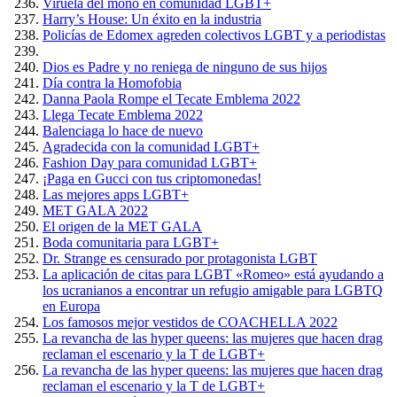
Viruela del mono en comunidad LGBT+
Harry’s House: Un éxito en la industria
Policías de Edomex agreden colectivos LGBT y a periodistas
Dios es Padre y no reniega de ninguno de sus hijos
Día contra la Homofobia
Danna Paola Rompe el Tecate Emblema 2022
Llega Tecate Emblema 2022
Balenciaga lo hace de nuevo
Agradecida con la comunidad LGBT+
Fashion Day para comunidad LGBT+
¡Paga en Gucci con tus criptomonedas!
Las mejores apps LGBT+
MET GALA 2022
El origen de la MET GALA
Boda comunitaria para LGBT+
Dr. Strange es censurado por protagonista LGBT
La aplicación de citas para LGBT «Romeo» está ayudando a
los ucranianos a encontrar un refugio amigable para LGBTQ
en Europa
Los famosos mejor vestidos de COACHELLA 2022
La revancha de las hyper queens: las mujeres que hacen drag
reclaman el escenario y la T de LGBT+
La revancha de las hyper queens: las mujeres que hacen drag
reclaman el escenario y la T de LGBT+