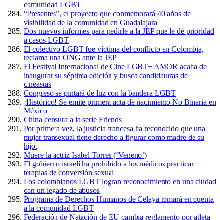
comunidad LGBT
“Presentes”, el proyecto que conmemorará 40 años de
visibilidad de la comunidad en Guadalajara
Dos nuevos informes para pedirle a la JEP que le dé prioridad
a casos LGBT
El colectivo LGBT fue víctima del conflicto en Colombia,
reclama una ONG ante la JEP
El Festival Internacional de Cine LGBT+ AMOR acaba de
inaugurar su séptima edición y busca candidaturas de
cineastas
Congreso se pintará de luz con la bandera LGBT
¡Histórico! Se emite primera acta de nacimiento No Binaria en
México
China censura a la serie Friends
Por primera vez, la justicia francesa ha reconocido que una
mujer transexual tiene derecho a figurar como madre de su
hijo.
Muere la actriz Isabel Torres (‘Veneno’)
El gobierno israelí ha prohibido a los médicos practicar
terapias de conversión sexual
Los colombianos LGBT logran reconocimiento en una ciudad
con un legado de abusos
Programa de Derechos Humanos de Celaya tomará en cuenta
a la comunidad LGBT
Federación de Natación de EU cambia reglamento por atleta