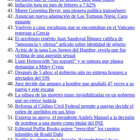
Inflación baja en mes de febrero a 7.62%
Muere Georgina Beyer, una pionera política transgénero
Anuncian nueva adaptación de Las Tortugas Ninja: Caos
mutante
Vuelven a casa: esculturas que se encontraban en el Vaticano
regresan a Grecia
El arzobispo emérito Juan Sandoval Íñiguez califica de
”ignorancia y ofensa” artículo sobre identidad de género
Actriz de la saga Los Juegos del Hambre, revela que fue
víctima de una agresión sexual
Liam Hemsworth ”no soportó” y se rumora que planea
demandar a Miley Cyrus
Después de 5 años: el gobierno aún no entrega hogares a
afectados del 19S
Juez decide dar amparo a hombre que apuñaló 47 veces a su
pareja y este escapa
La odisea de las mujeres trans: invisibilizadas en un gobierno
que no ejerce justicia
Reforma al Código Civil Federal permite a parejas decidir el
orden de apellidos en sus hijos
Expresa su apoyo, el presidente Andrés Manuel a la decisión
de nombrar a una mujer como titular del INE
Editorial Puffin Books quiere ”reescribir” los cuentos
infantiles de Roald Dahl
Netflix ha eliminado la función ‘Sorpréndeme’ de su