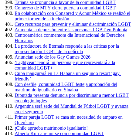
Tatiana se pronuncia a favor de la comunidad LGBT
Congreso de MTY cierra puerta a comunidad LGBT
En colaboración con Conapred y Acnur México se realizó el
primer torneo de la inclusión
Cero recursos para prevenir y eliminar discriminación LGBT
Aumenta la depresión entre las personas LGBT en Polonia
Centroamérica conmemora día Internacional de Derechos
Humanos
La productora de Eternals responde a las críticas por la
representación LGBT de la película
Anuncian sede de los Gay Games 2026
‘Lightyear’ tendrá un personaje que representará a la
comunidad LGBT+
Cuba inaugurará en La Habana un segundo resort ‘gay-
friendly’
Con desfile, comunidad LGBT festeja aprobación del
matrimonio igualitario en Sinaloa
Diputada presenta denuncia por discriminar a menor LGBT
en colegio inglés
Argentina será sede del Mundial de Fútbol LGBT y avanza
en el segmento
Primer pareja LGBT se casa sin necesidad de amparo en
Querétaro
¡Chile aprueba matrimonio igualitario!
Abierto Kuri a reunirse con comunidad LGBT