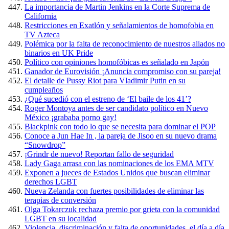
La importancia de Martin Jenkins en la Corte Suprema de
California
Restricciones en Exatlón y señalamientos de homofobia en
TV Azteca
Polémica por la falta de reconocimiento de nuestros aliados no
binarios en UK Pride
Político con opiniones homofóbicas es señalado en Japón
Ganador de Eurovisión ¡Anuncia compromiso con su pareja!
El detalle de Pussy Riot para Vladimir Putin en su
cumpleaños
¿Qué sucedió con el estreno de ‘El baile de los 41’?
Roger Montoya antes de ser candidato político en Nuevo
México ¡grababa porno gay!
Blackpink con todo lo que se necesita para dominar el POP
Conoce a Jun Hae In , la pareja de Jisoo en su nuevo drama
“Snowdrop”
¡Grindr de nuevo! Reportan fallo de seguridad
Lady Gaga arrasa con las nominaciones de los EMA MTV
Exponen a jueces de Estados Unidos que buscan eliminar
derechos LGBT
Nueva Zelanda con fuertes posibilidades de eliminar las
terapias de conversión
Olga Tokarczuk rechaza premio por grieta con la comunidad
LGBT en su localidad
Violencia, discriminación y falta de oportunidades, el día a día