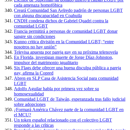
cada amenaza homofóbica
Creará Comunidad San Aelredo padrón de personas LGBT
con alguna discapacidad en Coahuila
CNDH condena dichos de Gabriel Quadri contra la
comunidad LGBT
Francia permitirá a personas de comunidad LGBT donar
sangre sin condiciones
Kunno critica división en la Comunidad LGBT; “entre
nosotros no hay unión”
Televisa apuesta por pareja gay en su próxima telenovela
En Florida, investigan muerte de Jorge Díaz-Johnston,
impulsor del matrimonio igualitario
Six Flags debe ofrecer una buena disculpa pública a pareja
gay, afirma la Copred
Abren en SLP Casa de Asistencia Social para comunidad
LGBT
Adolfo Aguilar habla por primera vez sobre su
homosexualidad
Comunidad LGBT de Taiwán, esperanzada tras fallo judicial
sobre adopciones
¿Formará América Chávez parte de la comunidad LGBT en
el MCU?
Un token español relacionado con el colectivo LGBT
responde a las críticas