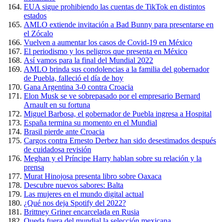
EUA sigue prohibiendo las cuentas de TikTok en distintos
estados
AMLO extiende invitación a Bad Bunny para presentarse en
el Zócalo
Vuelven a aumentar los casos de Covid-19 en México
El periodismo y los peligros que presenta en México
Así vamos para la final del Mundial 2022
AMLO brinda sus condolencias a la familia del gobernador
de Puebla, falleció el día de hoy
Gana Argentina 3-0 contra Croacia
Elon Musk se ve sobrepasado por el empresario Bernard
Arnault en su fortuna
Miguel Barbosa, el gobernador de Puebla ingresa a Hospital
España termina su momento en el Mundial
Brasil pierde ante Croacia
Cargos contra Ernesto Derbez han sido desestimados después
de cuidadosa revisión
Meghan y el Príncipe Harry hablan sobre su relación y la
prensa
Murat Hinojosa presenta libro sobre Oaxaca
Descubre nuevos sabores: Balta
Las mujeres en el mundo digital actual
¿Qué nos deja Spotify del 2022?
Brittney Griner encarcelada en Rusia
Queda fuera del mundial la selección mexicana