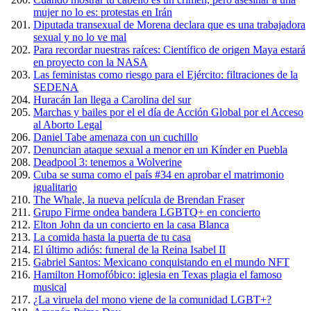
mujer no lo es: protestas en Irán
Diputada transexual de Morena declara que es una trabajadora
sexual y no lo ve mal
Para recordar nuestras raíces: Científico de origen Maya estará
en proyecto con la NASA
Las feministas como riesgo para el Ejército: filtraciones de la
SEDENA
Huracán Ian llega a Carolina del sur
Marchas y bailes por el el día de Acción Global por el Acceso
al Aborto Legal
Daniel Tabe amenaza con un cuchillo
Denuncian ataque sexual a menor en un Kínder en Puebla
Deadpool 3: tenemos a Wolverine
Cuba se suma como el país #34 en aprobar el matrimonio
igualitario
The Whale, la nueva película de Brendan Fraser
Grupo Firme ondea bandera LGBTQ+ en concierto
Elton John da un concierto en la casa Blanca
La comida hasta la puerta de tu casa
El último adiós: funeral de la Reina Isabel II
Gabriel Santos: Mexicano conquistando en el mundo NFT
Hamilton Homofóbico: iglesia en Texas plagia el famoso
musical
¿La viruela del mono viene de la comunidad LGBT+?