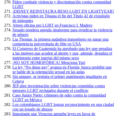
Piden combatir violencia y discriminación contra comunidad
LGBT
¡DISNEY REINSTAURA BESO LGBT EN LIGHTYEAR!
Activistas piden en Tijuana el fin del Título 42 de expulsión
de migrantes
Abren oficina pro LGBT en Francisco I. Madero
Senado pondera agenda sinaloense para erradicar la violencia
de género
Lia Thomas, la primera nadadora transgénero en ganar una
competencia universitaria de élite en USA
El Congreso de Guatemala ha aprobado una ley que penaliza
a las mujeres que acuden al aborto y que, además, ilegaliza el
matrimonio entre parejas del mismo sexo
¡NO SOY HOMOFÓBICA! Menciona Yuri
La ley “No digas gay” avanza en Florida; busca prohibir que
se hable de la orientación sexual en las aulas
Sin amparo, se registra el primer matrimonio igualitario en
Celaya
JEP abre investigación sobre violencias cometidas contra
menores LGBT reclutados durante el conflicto
Caso Junior Nieto: crímenes de odio contra la comunidad
LGBT en México
Los colombianos LGBT logran reconocimiento en una ciudad
con un legado de abusos
Importante que Veracruz apruebe leyes en favor de