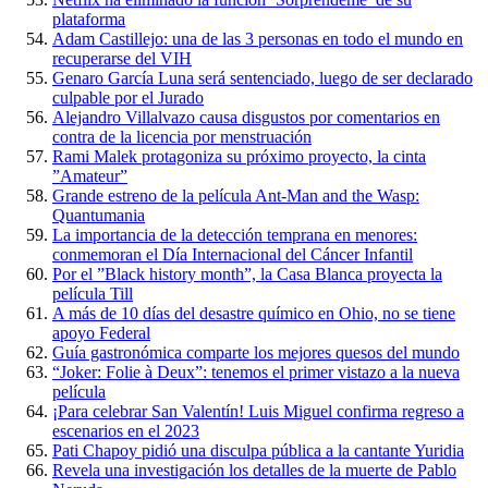
plataforma
Adam Castillejo: una de las 3 personas en todo el mundo en
recuperarse del VIH
Genaro García Luna será sentenciado, luego de ser declarado
culpable por el Jurado
Alejandro Villalvazo causa disgustos por comentarios en
contra de la licencia por menstruación
Rami Malek protagoniza su próximo proyecto, la cinta
”Amateur”
Grande estreno de la película Ant-Man and the Wasp:
Quantumania
La importancia de la detección temprana en menores:
conmemoran el Día Internacional del Cáncer Infantil
Por el ”Black history month”, la Casa Blanca proyecta la
película Till
A más de 10 días del desastre químico en Ohio, no se tiene
apoyo Federal
Guía gastronómica comparte los mejores quesos del mundo
“Joker: Folie à Deux”: tenemos el primer vistazo a la nueva
película
¡Para celebrar San Valentín! Luis Miguel confirma regreso a
escenarios en el 2023
Pati Chapoy pidió una disculpa pública a la cantante Yuridia
Revela una investigación los detalles de la muerte de Pablo