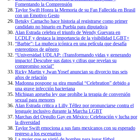
Fomentando la Comprensión
Taylor Swift Honra la Memoria de su Fan Fallecida en Brasil
con un Emotivo Gesto
Betuky Camacho hace historia al registrarse como primer
candidato no binario en Puebla para diputado/a
Alan Estrada celebra el triunfo de Wendy Guevara en
LCDLF y destaca la importancia de la visibilidad LGBT+
“Barbie”: La muñeca icónica en una película que desafía
estereotipos de género
“Universidad UDLAP: ¡Transformando vidas y generando
impacto! Descubre sus datos y cifras que revelan su
compromiso social”
Ricky Martin y Jwan Yosef anuncian su divorcio tras seis
años de relación
Madonna pospone su gira mundial “Celebration” debido a
una grave infección bacteriana
Michigan aprueba ley que prohíbe la terapia de conversión
sexual para menores
Alan Estrada critica a Lilly Téllez por pronunciarse contra el
lenguaje inclusivo durante la Marcha LGBT
Marchas del Orgullo Gay en México: Celebración y lucha por
la diversidad
Taylor Swift emociona a sus fans mexicanos con su esperado
regreso a los escenarios
La mujer que se vistió de hombre para jugar fútbol