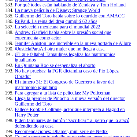
Por qué todos están hablando de Zendaya y Tom Holland
La nueva película de Disney: Strange World
Guillermo del Toro habla sobre lo ocurrido con AMACC
RuPaul, La reina del drag cumplió 62 años
La selección mexicana para el mundial 2022
Andrew Garfield habla sobre la presión social que
experimenta como actor
Jennifer Aniston luce increíble en la nueva portada de Allure
#JusticiaParaAri otra mujer que no llega a casa
¡El que faltaba! Tamaulipas legaliza los matrimonios
igualitarios
En Quintana Roo se despenaliza el aborto
No hay pruebas: la FGR dictamina caso de Pío López
Obrador
El número 31: El Congreso de Guerrero a favor del
matrimonio igualitario
Para agregar a tu lista de películas: My Policeman
Llega la premier de Pinocho la nueva versión del director
Guillermo del Toro
Fallece Robbie Coltrane, actor que interpreta a Hagrid en
Harry Potter
Piden familiares de ladrón ‘’sacrificar’’ al perro que lo atacó
defendiendo su casa
Recomendaciones: Dhamer, mini serie de Netlix
Cuando mostrar tu cabello es un crimen, pero asesinar a una