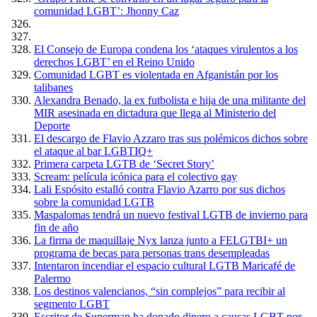
comunidad LGBT’: Jhonny Caz
El Consejo de Europa condena los ‘ataques virulentos a los
derechos LGBT’ en el Reino Unido
Comunidad LGBT es violentada en Afganistán por los
talibanes
Alexandra Benado, la ex futbolista e hija de una militante del
MIR asesinada en dictadura que llega al Ministerio del
Deporte
El descargo de Flavio Azzaro tras sus polémicos dichos sobre
el ataque al bar LGBTIQ+
Primera carpeta LGTB de ‘Secret Story’
Scream: película icónica para el colectivo gay
Lali Espósito estalló contra Flavio Azarro por sus dichos
sobre la comunidad LGTB
Maspalomas tendrá un nuevo festival LGTB de invierno para
fin de año
La firma de maquillaje Nyx lanza junto a FELGTBI+ un
programa de becas para personas trans desempleadas
Intentaron incendiar el espacio cultural LGTB Maricafé de
Palermo
Los destinos valencianos, “sin complejos” para recibir al
segmento LGBT
Escritor de Superman ha donado dinero a causas LGBT por