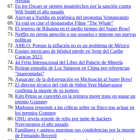
Neruda
En los Oscars se sienten insatisfechos por la sanción contra
Will Smith el año pasado
Apoyan a Yuridia en polémica del programa Ventaneando
Ya está en cine el desgarrador Filme ”The Whale”
El regreso de Rihanna en el medio tiempo del Super Bowl
Netflix no presta atención a sus usuarios e impone sus nuevas
políticas
AMLO: Porque la inflación no es un problema de México
Equipo mexicano de béisbol pierde en Serie del Caribe
Caracas 2023.
44 Feria Internacional del Libro del Palacio de Minería
Retiran episodio de Los Simpson en China por referencias
”inapropiadas”
Aguacate: de la deforestación en Michoacán al Super Bowl
El director técnico del club de fútbol Yeni Malatyaspor
confirma la muerte de su portero
Kim Petras se convirtió en la primera mujer trans en ganar un
premio Grammy
Madonna responde a las críticas sobre su físico tras actuar en
los premios Grammy
ONU revela reporte de robo por parte de hackers
Norcoreanos el año pasado
Familiares y amigos muestran sus condolencias por la muerte
de Fernando Becerril