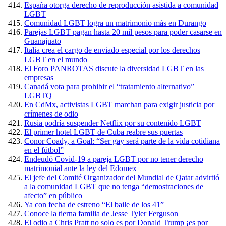
España otorga derecho de reproducción asistida a comunidad
LGBT
Comunidad LGBT logra un matrimonio más en Durango
Parejas LGBT pagan hasta 20 mil pesos para poder casarse en
Guanajuato
Italia crea el cargo de enviado especial por los derechos
LGBT en el mundo
El Foro PANROTAS discute la diversidad LGBT en las
empresas
Canadá vota para prohibir el “tratamiento alternativo”
LGBTQ
En CdMx, activistas LGBT marchan para exigir justicia por
crímenes de odio
Rusia podría suspender Netflix por su contenido LGBT
El primer hotel LGBT de Cuba reabre sus puertas
Conor Coady, a Goal: “Ser gay será parte de la vida cotidiana
en el fútbol”
Endeudó Covid-19 a pareja LGBT por no tener derecho
matrimonial ante la ley del Edomex
El jefe del Comité Organizador del Mundial de Qatar advirtió
a la comunidad LGBT que no tenga “demostraciones de
afecto” en público
Ya con fecha de estreno “El baile de los 41”
Conoce la tierna familia de Jesse Tyler Ferguson
El odio a Chris Pratt no solo es por Donald Trump ¡es por