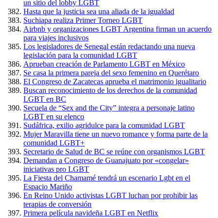
un sitio del lobby LGBT
Hasta que la justicia sea una aliada de la igualdad
Suchiapa realiza Primer Torneo LGBT
Airbnb y organizaciones LGBT Argentina firman un acuerdo
para viajes inclusivos
Los legisladores de Senegal están redactando una nueva
legislación para la comunidad LGBT
Aprueban creación de Parlamento LGBT en México
Se casa la primera pareja del sexo femenino en Querétaro
El Congreso de Zacatecas aprueba el matrimonio igualitario
Buscan reconocimiento de los derechos de la comunidad
LGBT en BC
Secuela de “Sex and the City” integra a personaje latino
LGBT en su elenco
Sudáfrica, exilio agridulce para la comunidad LGBT
Mujer Maravilla tiene un nuevo romance y forma parte de la
comunidad LGBT+
Secretario de Salud de BC se reúne con organismos LGBT
Demandan a Congreso de Guanajuato por «congelar»
iniciativas pro LGBT
La Fiesta del Chamamé tendrá un escenario Lgbt en el
Espacio Mariño
En Reino Unido activistas LGBT luchan por prohibir las
terapias de conversión
Primera película navideña LGBT en Netflix