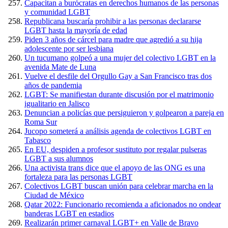
Capacitan a burócratas en derechos humanos de las personas
y comunidad LGBT
Republicana buscaría prohibir a las personas declararse
LGBT hasta la mayoría de edad
Piden 3 años de cárcel para madre que agredió a su hija
adolescente por ser lesbiana
Un tucumano golpeó a una mujer del colectivo LGBT en la
avenida Mate de Luna
Vuelve el desfile del Orgullo Gay a San Francisco tras dos
años de pandemia
LGBT: Se manifiestan durante discusión por el matrimonio
igualitario en Jalisco
Denuncian a policías que persiguieron y golpearon a pareja en
Roma Sur
Jucopo someterá a análisis agenda de colectivos LGBT en
Tabasco
En EU, despiden a profesor sustituto por regalar pulseras
LGBT a sus alumnos
Una activista trans dice que el apoyo de las ONG es una
fortaleza para las personas LGBT
Colectivos LGBT buscan unión para celebrar marcha en la
Ciudad de México
Qatar 2022: Funcionario recomienda a aficionados no ondear
banderas LGBT en estadios
Realizarán primer carnaval LGBT+ en Valle de Bravo