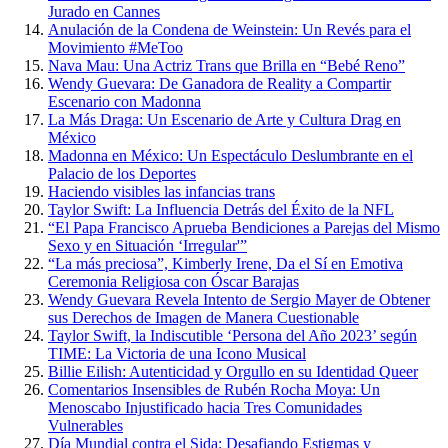
Jurado en Cannes
Anulación de la Condena de Weinstein: Un Revés para el
Movimiento #MeToo
Nava Mau: Una Actriz Trans que Brilla en “Bebé Reno”
Wendy Guevara: De Ganadora de Reality a Compartir
Escenario con Madonna
La Más Draga: Un Escenario de Arte y Cultura Drag en
México
Madonna en México: Un Espectáculo Deslumbrante en el
Palacio de los Deportes
Haciendo visibles las infancias trans
Taylor Swift: La Influencia Detrás del Éxito de la NFL
“El Papa Francisco Aprueba Bendiciones a Parejas del Mismo
Sexo y en Situación ‘Irregular'”
“La más preciosa”, Kimberly Irene, Da el Sí en Emotiva
Ceremonia Religiosa con Óscar Barajas
Wendy Guevara Revela Intento de Sergio Mayer de Obtener
sus Derechos de Imagen de Manera Cuestionable
Taylor Swift, la Indiscutible ‘Persona del Año 2023’ según
TIME: La Victoria de una Icono Musical
Billie Eilish: Autenticidad y Orgullo en su Identidad Queer
Comentarios Insensibles de Rubén Rocha Moya: Un
Menoscabo Injustificado hacia Tres Comunidades
Vulnerables
Día Mundial contra el Sida: Desafiando Estigmas y