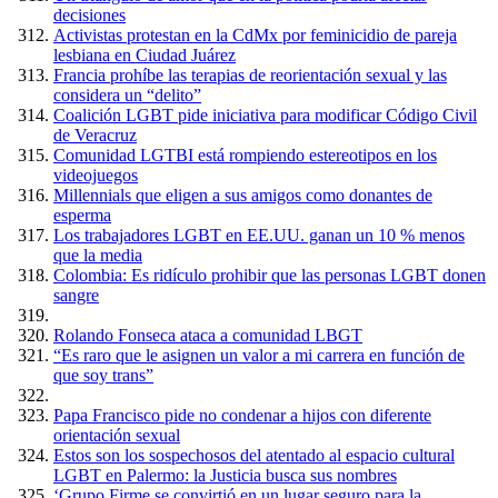
decisiones
Activistas protestan en la CdMx por feminicidio de pareja
lesbiana en Ciudad Juárez
Francia prohíbe las terapias de reorientación sexual y las
considera un “delito”
Coalición LGBT pide iniciativa para modificar Código Civil
de Veracruz
Comunidad LGTBI está rompiendo estereotipos en los
videojuegos
Millennials que eligen a sus amigos como donantes de
esperma
Los trabajadores LGBT en EE.UU. ganan un 10 % menos
que la media
Colombia: Es ridículo prohibir que las personas LGBT donen
sangre
Rolando Fonseca ataca a comunidad LBGT
“Es raro que le asignen un valor a mi carrera en función de
que soy trans”
Papa Francisco pide no condenar a hijos con diferente
orientación sexual
Estos son los sospechosos del atentado al espacio cultural
LGBT en Palermo: la Justicia busca sus nombres
‘Grupo Firme se convirtió en un lugar seguro para la