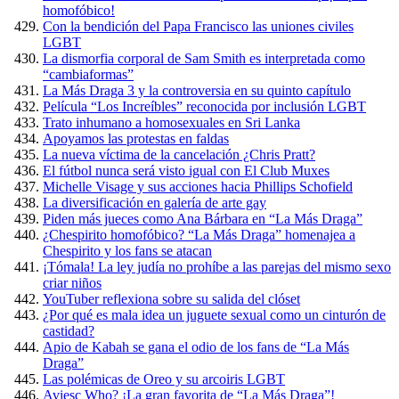
homofóbico!
Con la bendición del Papa Francisco las uniones civiles
LGBT
La dismorfia corporal de Sam Smith es interpretada como
“cambiaformas”
La Más Draga 3 y la controversia en su quinto capítulo
Película “Los Increíbles” reconocida por inclusión LGBT
Trato inhumano a homosexuales en Sri Lanka
Apoyamos las protestas en faldas
La nueva víctima de la cancelación ¿Chris Pratt?
El fútbol nunca será visto igual con El Club Muxes
Michelle Visage y sus acciones hacia Phillips Schofield
La diversificación en galería de arte gay
Piden más jueces como Ana Bárbara en “La Más Draga”
¿Chespirito homofóbico? “La Más Draga” homenajea a
Chespirito y los fans se atacan
¡Tómala! La ley judía no prohíbe a las parejas del mismo sexo
criar niños
YouTuber reflexiona sobre su salida del clóset
¿Por qué es mala idea un juguete sexual como un cinturón de
castidad?
Apio de Kabah se gana el odio de los fans de “La Más
Draga”
Las polémicas de Oreo y su arcoiris LGBT
Aviesc Who? ¡La gran favorita de “La Más Draga”!