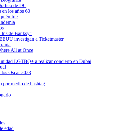
gráfico de DC
s en los años 60
quién fue
pandemia
os
 ”Inside Banksy”
n EEUU investigan a Ticketmaster
crania
where All at Once
omunidad LGTBQ+ a realizar concierto en Dubai
ual
 los Oscar 2023
a por medio de hashtag
onario
dos
 de edad