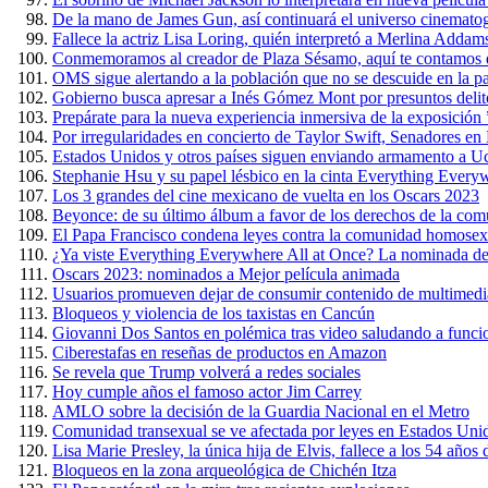
De la mano de James Gun, así continuará el universo cinemato
Fallece la actriz Lisa Loring, quién interpretó a Merlina Addam
Conmemoramos al creador de Plaza Sésamo, aquí te contamos 
OMS sigue alertando a la población que no se descuide en la 
Gobierno busca apresar a Inés Gómez Mont por presuntos delit
Prepárate para la nueva experiencia inmersiva de la exposición
Por irregularidades en concierto de Taylor Swift, Senadores e
Estados Unidos y otros países siguen enviando armamento a U
Stephanie Hsu y su papel lésbico en la cinta Everything Every
Los 3 grandes del cine mexicano de vuelta en los Oscars 2023
Beyonce: de su último álbum a favor de los derechos de la c
El Papa Francisco condena leyes contra la comunidad homosex
¿Ya viste Everything Everywhere All at Once? La nominada de
Oscars 2023: nominados a Mejor película animada
Usuarios promueven dejar de consumir contenido de multimedi
Bloqueos y violencia de los taxistas en Cancún
Giovanni Dos Santos en polémica tras video saludando a funci
Ciberestafas en reseñas de productos en Amazon
Se revela que Trump volverá a redes sociales
Hoy cumple años el famoso actor Jim Carrey
AMLO sobre la decisión de la Guardia Nacional en el Metro
Comunidad transexual se ve afectada por leyes en Estados Uni
Lisa Marie Presley, la única hija de Elvis, fallece a los 54 años
Bloqueos en la zona arqueológica de Chichén Itza