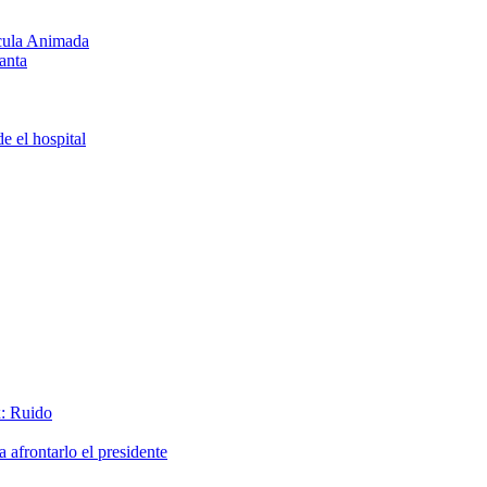
ícula Animada
anta
e el hospital
x: Ruido
afrontarlo el presidente