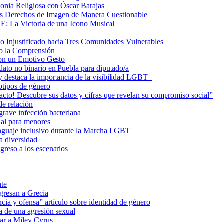
onia Religiosa con Óscar Barajas
us Derechos de Imagen de Manera Cuestionable
ME: La Victoria de una Icono Musical
Injustificado hacia Tres Comunidades Vulnerables
do la Comprensión
con un Emotivo Gesto
dato no binario en Puebla para diputado/a
 destaca la importancia de la visibilidad LGBT+
otipos de género
o! Descubre sus datos y cifras que revelan su compromiso social”
de relación
rave infección bacteriana
ual para menores
 lenguaje inclusivo durante la Marcha LGBT
a diversidad
greso a los escenarios
nte
egresan a Grecia
cia y ofensa” artículo sobre identidad de género
a de una agresión sexual
ar a Miley Cyrus