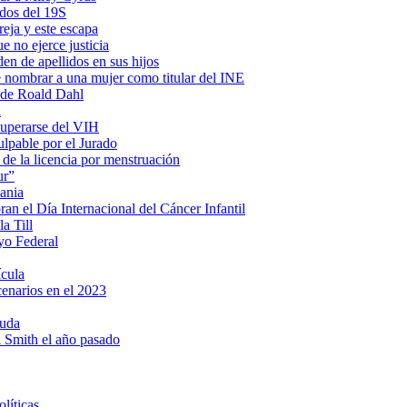
ados del 19S
eja y este escapa
e no ejerce justicia
en de apellidos en sus hijos
e nombrar a una mujer como titular del INE
s de Roald Dahl
a
cuperarse del VIH
lpable por el Jurado
 de la licencia por menstruación
ur”
ania
n el Día Internacional del Cáncer Infantil
a Till
yo Federal
ícula
cenarios en el 2023
ruda
ll Smith el año pasado
líticas