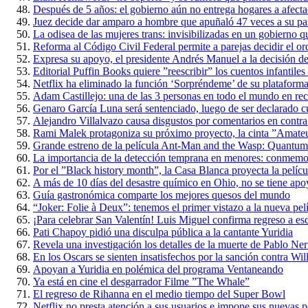
Después de 5 años: el gobierno aún no entrega hogares a afect
Juez decide dar amparo a hombre que apuñaló 47 veces a su par
La odisea de las mujeres trans: invisibilizadas en un gobierno qu
Reforma al Código Civil Federal permite a parejas decidir el ord
Expresa su apoyo, el presidente Andrés Manuel a la decisión d
Editorial Puffin Books quiere ”reescribir” los cuentos infantile
Netflix ha eliminado la función ‘Sorpréndeme’ de su plataform
Adam Castillejo: una de las 3 personas en todo el mundo en re
Genaro García Luna será sentenciado, luego de ser declarado cu
Alejandro Villalvazo causa disgustos por comentarios en contra
Rami Malek protagoniza su próximo proyecto, la cinta ”Amate
Grande estreno de la película Ant-Man and the Wasp: Quantum
La importancia de la detección temprana en menores: conmemora
Por el ”Black history month”, la Casa Blanca proyecta la películ
A más de 10 días del desastre químico en Ohio, no se tiene apo
Guía gastronómica comparte los mejores quesos del mundo
“Joker: Folie à Deux”: tenemos el primer vistazo a la nueva pel
¡Para celebrar San Valentín! Luis Miguel confirma regreso a es
Pati Chapoy pidió una disculpa pública a la cantante Yuridia
Revela una investigación los detalles de la muerte de Pablo Ne
En los Oscars se sienten insatisfechos por la sanción contra Wi
Apoyan a Yuridia en polémica del programa Ventaneando
Ya está en cine el desgarrador Filme ”The Whale”
El regreso de Rihanna en el medio tiempo del Super Bowl
Netflix no presta atención a sus usuarios e impone sus nuevas po