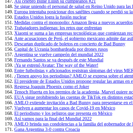
Así celebró Billie Eilish su cumpleaños #21
Se sigue uniendo el personal de salud en Reino Unido para las 
Europa intentaba posicionar dos satélites cuando se perdió su l
Estados Unidos logra la fusión nuclear
Medidas contra el monopolio: Amazon llega a nuevos acuerdos
Trabajadores indígenas: los retos que enfrentan
Xiaomi se suma a las empresas tecnológicas que comienzan rec
Ante acusaciones de Perú, el gobierno mexicano admite dar asil
Descartan duplicado de boletos en concierto de Bad Bunny
Capital de Ucrania bombardeada por drones rusos
Argentina se vuelve campeón del mundial 2022
Fernando Santos se va después de este Mundial
¡Ya se estrenó Avatar: The way of the Water!
Entre futbolistas y aficionados registran síntomas del virus 
¿Tienen apoyo los periodistas? AMLO se expresa sobre el ate
El presidente de Estados Unidos propone regular las armas en el
Regresa Joaquin Phoenix como el Joker
Tenoch Huerta en los premios de la academia, Marvel quiere n
EUA sigue prohibiendo las cuentas de TikTok en distintos esta
AMLO extiende invitación a Bad Bunny para presentarse en el
Vuelven a aumentar los casos de Covid-19 en México
El periodismo y los peligros que presenta en México
Así vamos para la final del Mundial 2022
AMLO brinda sus condolencias a la familia del gobernador de Pu
Gana Argentina 3-0 contra Croacia