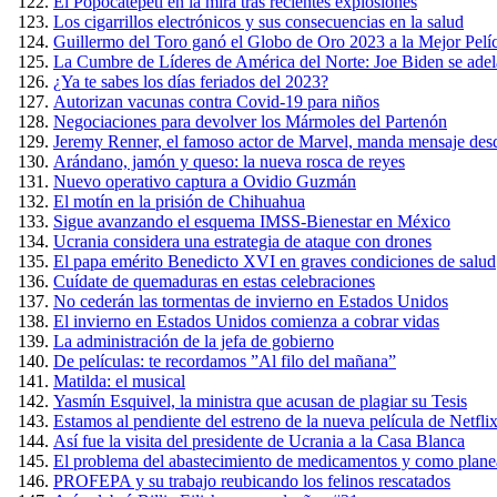
El Popocatépetl en la mira tras recientes explosiones
Los cigarrillos electrónicos y sus consecuencias en la salud
Guillermo del Toro ganó el Globo de Oro 2023 a la Mejor Pel
La Cumbre de Líderes de América del Norte: Joe Biden se adel
¿Ya te sabes los días feriados del 2023?
Autorizan vacunas contra Covid-19 para niños
Negociaciones para devolver los Mármoles del Partenón
Jeremy Renner, el famoso actor de Marvel, manda mensaje desd
Arándano, jamón y queso: la nueva rosca de reyes
Nuevo operativo captura a Ovidio Guzmán
El motín en la prisión de Chihuahua
Sigue avanzando el esquema IMSS-Bienestar en México
Ucrania considera una estrategia de ataque con drones
El papa emérito Benedicto XVI en graves condiciones de salud
Cuídate de quemaduras en estas celebraciones
No cederán las tormentas de invierno en Estados Unidos
El invierno en Estados Unidos comienza a cobrar vidas
La administración de la jefa de gobierno
De películas: te recordamos ”Al filo del mañana”
Matilda: el musical
Yasmín Esquivel, la ministra que acusan de plagiar su Tesis
Estamos al pendiente del estreno de la nueva película de Netfli
Así fue la visita del presidente de Ucrania a la Casa Blanca
El problema del abastecimiento de medicamentos y como planea 
PROFEPA y su trabajo reubicando los felinos rescatados