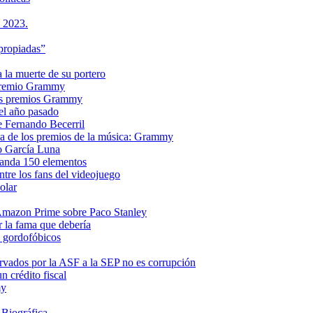
s 2023.
propiadas”
a la muerte de su portero
n premio Grammy
 los premios Grammy
el año pasado
e Fernando Becerril
ria de los premios de la música: Grammy
o García Luna
manda 150 elementos
ntre los fans del videojuego
olar
e Amazon Prime sobre Paco Stanley
r la fama que debería
s gordofóbicos
rvados por la ASF a la SEP no es corrupción
 crédito fiscal
my
 Biográfica