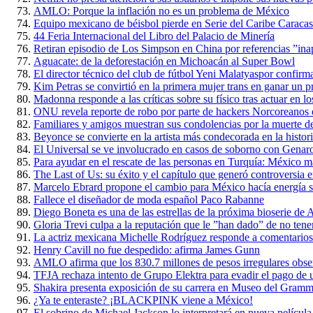
AMLO: Porque la inflación no es un problema de México
Equipo mexicano de béisbol pierde en Serie del Caribe Caraca
44 Feria Internacional del Libro del Palacio de Minería
Retiran episodio de Los Simpson en China por referencias ”ina
Aguacate: de la deforestación en Michoacán al Super Bowl
El director técnico del club de fútbol Yeni Malatyaspor confirm
Kim Petras se convirtió en la primera mujer trans en ganar u
Madonna responde a las críticas sobre su físico tras actuar en
ONU revela reporte de robo por parte de hackers Norcoreanos 
Familiares y amigos muestran sus condolencias por la muerte d
Beyonce se convierte en la artista más condecorada en la histo
El Universal se ve involucrado en casos de soborno con Genar
Para ayudar en el rescate de las personas en Turquía: México 
The Last of Us: su éxito y el capítulo que generó controversia e
Marcelo Ebrard propone el cambio para México hacía energía s
Fallece el diseñador de moda español Paco Rabanne
Diego Boneta es una de las estrellas de la próxima bioserie d
Gloria Trevi culpa a la reputación que le ”han dado” de no tene
La actriz mexicana Michelle Rodríguez responde a comentario
Henry Cavill no fue despedido: afirma James Gunn
AMLO afirma que los 830.7 millones de pesos irregulares obse
TFJA rechaza intento de Grupo Elektra para evadir el pago de un
Shakira presenta exposición de su carrera en Museo del Gram
¿Ya te enteraste? ¡BLACKPINK viene a México!
El sobrino de Michael Jackson lo interpretará en nueva película