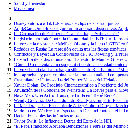
Salud y Bienestar
Miscelánea
Disney autoriza a TikTok el uso de clips de sus franquicias
AppleCare One ofrece seguro unificado para dispositivos Appl
La Coronación de C-Pher en ‘La más draga: Solo las más’
Legislación en Irak Contra la Comunidad LGBTI: Un Retroce
La voz de la resistencia: Melibea Obono y la lucha LGTBI en 
Redadas en Rusia: La represión oculta tras las fiestas temáticas
Conflictos y Leyes: La Controversia de J.K. Rowling y la Nue
La sombra de la discriminación: El arresto de Manuel Guerrero
“Ciudad Cenicienta”: un espejo artístico de la sociedad contem
La voz silenciada: La lucha y resiliencia de Rita Patiño en ‘Muk
Irak aprueba ley para criminalizar la homosexualidad con penas
Creamilandia: Últimos días del Primer Museo del Helado
Xavier Dolan: De Prodigio Cinematográfico a Presidente del J
Anulación de la Condena de Weinstein: Un Revés para el Mo
Nava Mau: Una Actriz Trans que Brilla en “Bebé Reno”
Wendy Guevara: De Ganadora de Reality a Compartir Escena
La Más Draga: Un Escenario de Arte y Cultura Drag en Méxic
Madonna en México: Un Espectáculo Deslumbrante en el Palac
Haciendo visibles las infancias trans
Taylor Swift: La Influencia Detrás del Éxito de la NFL
“El Papa Francisco Aprueba Bendiciones a Parejas del Mismo Se