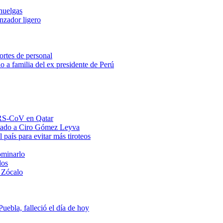
huelgas
anzador ligero
ortes de personal
o a familia del ex presidente de Perú
MERS-CoV en Qatar
ntado a Ciro Gómez Leyva
 país para evitar más tiroteos
ominarlo
dos
 Zócalo
ebla, falleció el día de hoy