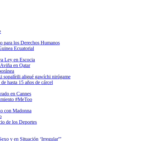
e
so para los Derechos Humanos
Guinea Ecuatorial
va Ley en Escocia
 Aviña en Qatar
poránea
i sopalírili aligué gawíchi nirúgame
 de hasta 15 años de cárcel
urado en Cannes
vimiento #MeToo
rio con Madonna
o
io de los Deportes
xo y en Situación ‘Irregular'”