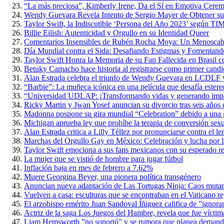
“La más preciosa”, Kimberly Irene, Da el Sí en Emotiva Cerem
Wendy Guevara Revela Intento de Sergio Mayer de Obtener s
Taylor Swift, la Indiscutible ‘Persona del Año 2023’ según TI
Billie Eilish: Autenticidad y Orgullo en su Identidad Queer
Comentarios Insensibles de Rubén Rocha Moya: Un Menoscabo 
Día Mundial contra el Sida: Desafiando Estigmas y Fomentan
Taylor Swift Honra la Memoria de su Fan Fallecida en Brasil 
Betuky Camacho hace historia al registrarse como primer candi
Alan Estrada celebra el triunfo de Wendy Guevara en LCDLF y
“Barbie”: La muñeca icónica en una película que desafía estere
“Universidad UDLAP: ¡Transformando vidas y generando impact
Ricky Martin y Jwan Yosef anuncian su divorcio tras seis años 
Madonna pospone su gira mundial “Celebration” debido a una g
Michigan aprueba ley que prohíbe la terapia de conversión sex
Alan Estrada critica a Lilly Téllez por pronunciarse contra el
Marchas del Orgullo Gay en México: Celebración y lucha por l
Taylor Swift emociona a sus fans mexicanos con su esperado re
La mujer que se vistió de hombre para jugar fútbol
Inflación baja en mes de febrero a 7.62%
Muere Georgina Beyer, una pionera política transgénero
Anuncian nueva adaptación de Las Tortugas Ninja: Caos muta
Vuelven a casa: esculturas que se encontraban en el Vaticano r
El arzobispo emérito Juan Sandoval Íñiguez califica de ”ignoran
Actriz de la saga Los Juegos del Hambre, revela que fue víctim
Liam Hemsworth ”no soportó” y se rumora que planea demand