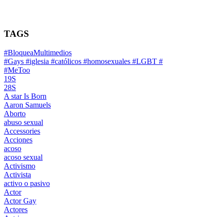
TAGS
#BloqueaMultimedios
#Gays #iglesia #católicos #homosexuales #LGBT #
#MeToo
19S
28S
A star Is Born
Aaron Samuels
Aborto
abuso sexual
Accessories
Acciones
acoso
acoso sexual
Activismo
Activista
activo o pasivo
Actor
Actor Gay
Actores