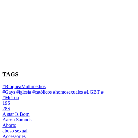
TAGS
#BloqueaMultimedios
#Gays #iglesia #católicos #homosexuales #LGBT #
#MeToo
19S
28S
A star Is Born
Aaron Samuels
Aborto
abuso sexual
Accessories