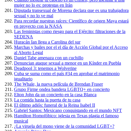
mujer no lo es: protestas en Irán
Diputada transexual de Morena declara que es una trabajadora
sexual y no lo ve mal
Para recordar nuestras raíces: Científico de origen Maya estará
en proyecto con la NASA
Las feministas como riesgo para el Ejército: filtraciones de la
SEDENA
Huracán Ian llega a Carolina del sur
Marchas y bailes por el el día de Acción Global por el Acceso
al Aborto Legal
Daniel Tabe amenaza con un cuchillo
Denuncian ataque sexual a menor en un Kínder en Puebla
Deadpool 3: tenemos a Wolverine
Cuba se suma como el país #34 en aprobar el matrimonio
igualitario
The Whale, la nueva película de Brendan Fraser
Grupo Firme ondea bandera LGBTQ+ en concierto
Elton John da un concierto en la casa Blanca
La comida hasta la puerta de tu casa
El último adiós: funeral de la Reina Isabel II
Gabriel Santos: Mexicano conquistando en el mundo NFT
Hamilton Homofóbico: iglesia en Texas plagia el famoso
musical
¿La viruela del mono viene de la comunidad LGBT+?