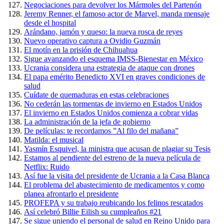
Negociaciones para devolver los Mármoles del Partenón
Jeremy Renner, el famoso actor de Marvel, manda mensaje
desde el hospital
Arándano, jamón y queso: la nueva rosca de reyes
Nuevo operativo captura a Ovidio Guzmán
El motín en la prisión de Chihuahua
Sigue avanzando el esquema IMSS-Bienestar en México
Ucrania considera una estrategia de ataque con drones
El papa emérito Benedicto XVI en graves condiciones de
salud
Cuídate de quemaduras en estas celebraciones
No cederán las tormentas de invierno en Estados Unidos
El invierno en Estados Unidos comienza a cobrar vidas
La administración de la jefa de gobierno
De películas: te recordamos ”Al filo del mañana”
Matilda: el musical
Yasmín Esquivel, la ministra que acusan de plagiar su Tesis
Estamos al pendiente del estreno de la nueva película de
Netflix: Ruido
Así fue la visita del presidente de Ucrania a la Casa Blanca
El problema del abastecimiento de medicamentos y como
planea afrontarlo el presidente
PROFEPA y su trabajo reubicando los felinos rescatados
Así celebró Billie Eilish su cumpleaños #21
Se sigue uniendo el personal de salud en Reino Unido para