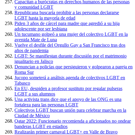
Capacitan a burócratas en derechos humanos de las personas
y comunidad LGBT
Republicana buscaría prohibir a las personas declararse
LGBT hasta la mayoría de edad
Piden 3 años de cárcel para madre que agredió a su hija
adolescente por ser lesbiana
Un tucumano golpeó a una mujer del colectivo LGBT en la
avenida Mate de Luna
Vuelve el desfile del Orgullo Gay a San Francisco tras dos
años de pandemia
LGBT: Se manifiestan durante discusión por el matrimonio
igualitario en Jalisco
Denuncian a policías que persiguieron y golpearon a pareja en
Roma Sur
Jucopo someterá a análisis agenda de colectivos LGBT en
Tabasco
En EU, despiden a profesor sustituto por regalar pulseras
LGBT a sus alumnos
Una activista trans dice que el apoyo de las ONG es una
fortaleza para las personas LGBT
Colectivos LGBT buscan unión para celebrar marcha en la
Ciudad de México
Qatar 2022: Funcionario recomienda a aficionados no ondear
banderas LGBT en estadios
Realizarán primer carnaval LGBT+ en Valle de Bravo