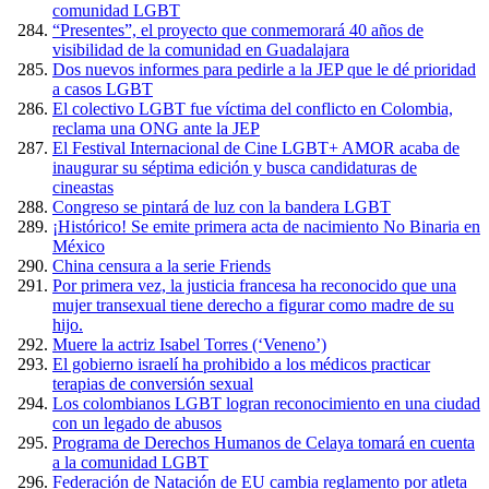
comunidad LGBT
“Presentes”, el proyecto que conmemorará 40 años de
visibilidad de la comunidad en Guadalajara
Dos nuevos informes para pedirle a la JEP que le dé prioridad
a casos LGBT
El colectivo LGBT fue víctima del conflicto en Colombia,
reclama una ONG ante la JEP
El Festival Internacional de Cine LGBT+ AMOR acaba de
inaugurar su séptima edición y busca candidaturas de
cineastas
Congreso se pintará de luz con la bandera LGBT
¡Histórico! Se emite primera acta de nacimiento No Binaria en
México
China censura a la serie Friends
Por primera vez, la justicia francesa ha reconocido que una
mujer transexual tiene derecho a figurar como madre de su
hijo.
Muere la actriz Isabel Torres (‘Veneno’)
El gobierno israelí ha prohibido a los médicos practicar
terapias de conversión sexual
Los colombianos LGBT logran reconocimiento en una ciudad
con un legado de abusos
Programa de Derechos Humanos de Celaya tomará en cuenta
a la comunidad LGBT
Federación de Natación de EU cambia reglamento por atleta