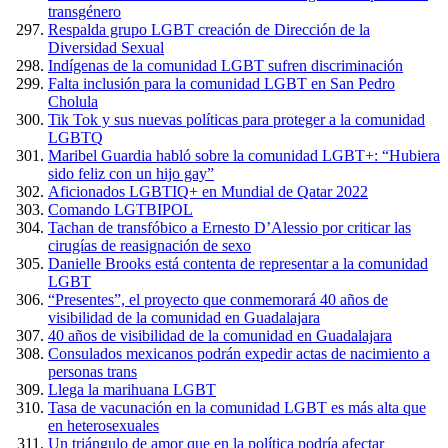
transgénero
Respalda grupo LGBT creación de Dirección de la
Diversidad Sexual
Indígenas de la comunidad LGBT sufren discriminación
Falta inclusión para la comunidad LGBT en San Pedro
Cholula
Tik Tok y sus nuevas políticas para proteger a la comunidad
LGBTQ
Maribel Guardia habló sobre la comunidad LGBT+: “Hubiera
sido feliz con un hijo gay”
Aficionados LGBTIQ+ en Mundial de Qatar 2022
Comando LGTBIPOL
Tachan de transfóbico a Ernesto D’Alessio por criticar las
cirugías de reasignación de sexo
Danielle Brooks está contenta de representar a la comunidad
LGBT
“Presentes”, el proyecto que conmemorará 40 años de
visibilidad de la comunidad en Guadalajara
40 años de visibilidad de la comunidad en Guadalajara
Consulados mexicanos podrán expedir actas de nacimiento a
personas trans
Llega la marihuana LGBT
Tasa de vacunación en la comunidad LGBT es más alta que
en heterosexuales
Un triángulo de amor que en la política podría afectar