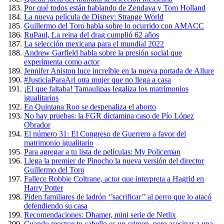
Por qué todos están hablando de Zendaya y Tom Holland
La nueva película de Disney: Strange World
Guillermo del Toro habla sobre lo ocurrido con AMACC
RuPaul, La reina del drag cumplió 62 años
La selección mexicana para el mundial 2022
Andrew Garfield habla sobre la presión social que
experimenta como actor
Jennifer Aniston luce increíble en la nueva portada de Allure
#JusticiaParaAri otra mujer que no llega a casa
¡El que faltaba! Tamaulipas legaliza los matrimonios
igualitarios
En Quintana Roo se despenaliza el aborto
No hay pruebas: la FGR dictamina caso de Pío López
Obrador
El número 31: El Congreso de Guerrero a favor del
matrimonio igualitario
Para agregar a tu lista de películas: My Policeman
Llega la premier de Pinocho la nueva versión del director
Guillermo del Toro
Fallece Robbie Coltrane, actor que interpreta a Hagrid en
Harry Potter
Piden familiares de ladrón ‘’sacrificar’’ al perro que lo atacó
defendiendo su casa
Recomendaciones: Dhamer, mini serie de Netlix
Cuando mostrar tu cabello es un crimen, pero asesinar a una