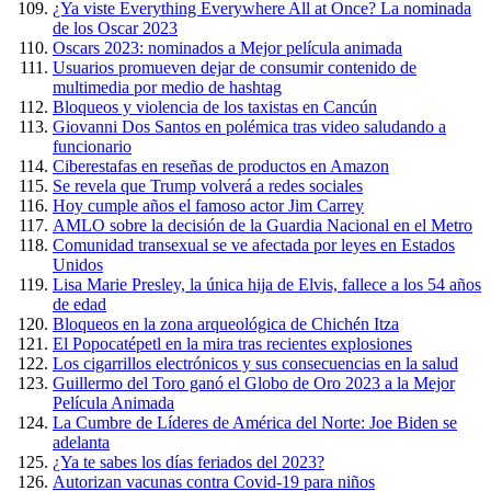
¿Ya viste Everything Everywhere All at Once? La nominada
de los Oscar 2023
Oscars 2023: nominados a Mejor película animada
Usuarios promueven dejar de consumir contenido de
multimedia por medio de hashtag
Bloqueos y violencia de los taxistas en Cancún
Giovanni Dos Santos en polémica tras video saludando a
funcionario
Ciberestafas en reseñas de productos en Amazon
Se revela que Trump volverá a redes sociales
Hoy cumple años el famoso actor Jim Carrey
AMLO sobre la decisión de la Guardia Nacional en el Metro
Comunidad transexual se ve afectada por leyes en Estados
Unidos
Lisa Marie Presley, la única hija de Elvis, fallece a los 54 años
de edad
Bloqueos en la zona arqueológica de Chichén Itza
El Popocatépetl en la mira tras recientes explosiones
Los cigarrillos electrónicos y sus consecuencias en la salud
Guillermo del Toro ganó el Globo de Oro 2023 a la Mejor
Película Animada
La Cumbre de Líderes de América del Norte: Joe Biden se
adelanta
¿Ya te sabes los días feriados del 2023?
Autorizan vacunas contra Covid-19 para niños