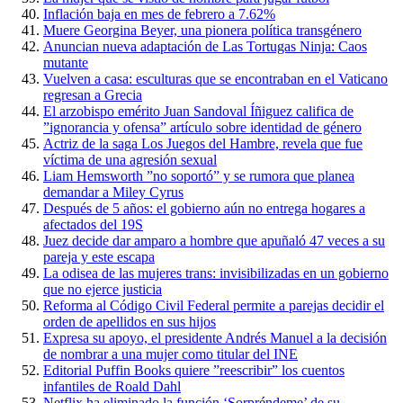
Inflación baja en mes de febrero a 7.62%
Muere Georgina Beyer, una pionera política transgénero
Anuncian nueva adaptación de Las Tortugas Ninja: Caos
mutante
Vuelven a casa: esculturas que se encontraban en el Vaticano
regresan a Grecia
El arzobispo emérito Juan Sandoval Íñiguez califica de
”ignorancia y ofensa” artículo sobre identidad de género
Actriz de la saga Los Juegos del Hambre, revela que fue
víctima de una agresión sexual
Liam Hemsworth ”no soportó” y se rumora que planea
demandar a Miley Cyrus
Después de 5 años: el gobierno aún no entrega hogares a
afectados del 19S
Juez decide dar amparo a hombre que apuñaló 47 veces a su
pareja y este escapa
La odisea de las mujeres trans: invisibilizadas en un gobierno
que no ejerce justicia
Reforma al Código Civil Federal permite a parejas decidir el
orden de apellidos en sus hijos
Expresa su apoyo, el presidente Andrés Manuel a la decisión
de nombrar a una mujer como titular del INE
Editorial Puffin Books quiere ”reescribir” los cuentos
infantiles de Roald Dahl
Netflix ha eliminado la función ‘Sorpréndeme’ de su