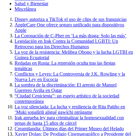
Salud y Bienestar
Miscelánea
Disney autoriza a TikTok el uso de clips de sus franquicias
AppleCare One ofrece seguro unificado para dispositivos
Apple
La Coronación de C-Pher en ‘La más draga: Solo las más’
Legislación en Irak Contra la Comunidad LGBTI: Un
Retroceso para los Derechos Humanos
La voz de la resistencia: Melibea Obono y la lucha LGTBI en
Guinea Ecuatorial
Redadas en Rusia: La represión oculta tras las fiestas
temáticas
Conflictos y Leyes: La Controversia de J.K. Rowling y la
Nueva Ley en Escocia
La sombra de la discriminación: El arresto de Manuel
Guerrero Aviña en Qatar
“Ciudad Cenicienta”: un espejo artístico de la sociedad
contemporánea
La voz silenciada: La lucha y resiliencia de Rita Patiño en
‘Muki sopalírili aligué gawíchi nirúgame
Irak aprueba ley para criminalizar la homosexualidad con
penas de hasta 15 años de cárcel
Creamilandia: Últimos días del Primer Museo del Helado
Xavier Dolan: De Prodigio Cinematográfico a Presidente del