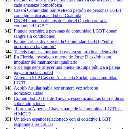
cada amenaza homofóbica
Creará Comunidad San Aelredo padrón de personas LGBT
con alguna discapacidad en Coahuila
CNDH condena dichos de Gabriel Quadri contra la
comunidad LGBT
Francia permitirá a personas de comunidad LGBT donar
sangre sin condiciones
Kunno critica división en la Comunidad LGBT; “entre
nosotros no hay unión”
Televisa apuesta por pareja gay en su próxima telenovela
En Florida, investigan muerte de Jorge Díaz-Johnston,
impulsor del matrimonio igualitario
Six Flags debe ofrecer una buena disculpa pública a pareja
gay, afirma la Copred
Abren en SLP Casa de Asistencia Social para comunidad
LGBT
Adolfo Aguilar habla por primera vez sobre su
homosexualidad
Comunidad LGBT de Taiwán, esperanzada tras fallo judicial
sobre adopciones
¿Formará América Chávez parte de la comunidad LGBT en
el MCU?
Un token español relacionado con el colectivo LGBT
responde a las críticas