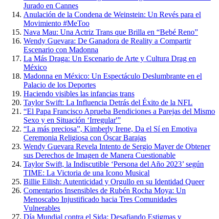
Jurado en Cannes
Anulación de la Condena de Weinstein: Un Revés para el
Movimiento #MeToo
Nava Mau: Una Actriz Trans que Brilla en “Bebé Reno”
Wendy Guevara: De Ganadora de Reality a Compartir
Escenario con Madonna
La Más Draga: Un Escenario de Arte y Cultura Drag en
México
Madonna en México: Un Espectáculo Deslumbrante en el
Palacio de los Deportes
Haciendo visibles las infancias trans
Taylor Swift: La Influencia Detrás del Éxito de la NFL
“El Papa Francisco Aprueba Bendiciones a Parejas del Mismo
Sexo y en Situación ‘Irregular'”
“La más preciosa”, Kimberly Irene, Da el Sí en Emotiva
Ceremonia Religiosa con Óscar Barajas
Wendy Guevara Revela Intento de Sergio Mayer de Obtener
sus Derechos de Imagen de Manera Cuestionable
Taylor Swift, la Indiscutible ‘Persona del Año 2023’ según
TIME: La Victoria de una Icono Musical
Billie Eilish: Autenticidad y Orgullo en su Identidad Queer
Comentarios Insensibles de Rubén Rocha Moya: Un
Menoscabo Injustificado hacia Tres Comunidades
Vulnerables
Día Mundial contra el Sida: Desafiando Estigmas y