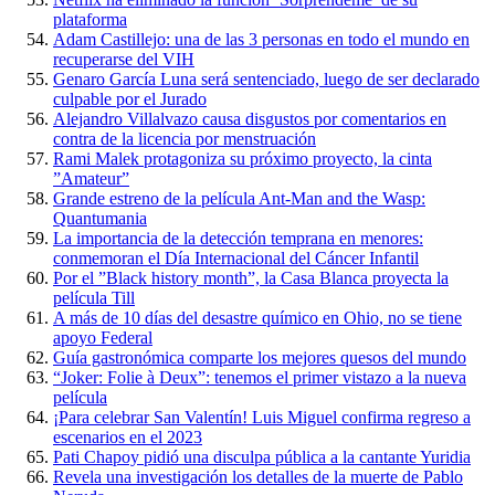
plataforma
Adam Castillejo: una de las 3 personas en todo el mundo en
recuperarse del VIH
Genaro García Luna será sentenciado, luego de ser declarado
culpable por el Jurado
Alejandro Villalvazo causa disgustos por comentarios en
contra de la licencia por menstruación
Rami Malek protagoniza su próximo proyecto, la cinta
”Amateur”
Grande estreno de la película Ant-Man and the Wasp:
Quantumania
La importancia de la detección temprana en menores:
conmemoran el Día Internacional del Cáncer Infantil
Por el ”Black history month”, la Casa Blanca proyecta la
película Till
A más de 10 días del desastre químico en Ohio, no se tiene
apoyo Federal
Guía gastronómica comparte los mejores quesos del mundo
“Joker: Folie à Deux”: tenemos el primer vistazo a la nueva
película
¡Para celebrar San Valentín! Luis Miguel confirma regreso a
escenarios en el 2023
Pati Chapoy pidió una disculpa pública a la cantante Yuridia
Revela una investigación los detalles de la muerte de Pablo