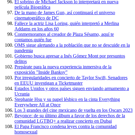
El sobrino de Michael Jackson lo interpretará en nueva
película Biográfica
De la mano de James Gun, así continuará el universo
cinematográfico de DC
Fallece la actriz Lisa Loring, quién interpretó a Merlina
Addams en los años 60
Conmemoramos al creador de Plaza Sésamo, aquí te
contamos quién fue
OMS sigue alertando a la población que no se descuide en la
pandemia
Gobierno busca apresar a Inés Gómez Mont por presuntos
delitos
Prepárate para la nueva experiencia inmersiva de la
exposición ”Inside Banksy”
Por irregularidades en concierto de Taylor Swift, Senadores
en EEUU investigan a Ticketmaster
Estados Unidos y otros países siguen enviando armamento a
Ucrania
Stephanie Hsu y su papel lésbico en la cinta Everything
Everywhere All at Once
Los 3 grandes del cine mexicano de vuelta en los Oscars 2023
Beyonce: de su último álbum a favor de los derechos de la
comunidad LGTBQ+ a realizar concierto en Dubai
El Papa Francisco condena leyes contra la comunidad
homosexual