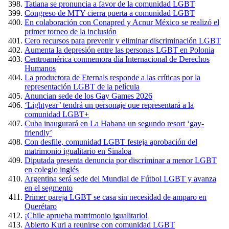
Tatiana se pronuncia a favor de la comunidad LGBT
Congreso de MTY cierra puerta a comunidad LGBT
En colaboración con Conapred y Acnur México se realizó el
primer torneo de la inclusión
Cero recursos para prevenir y eliminar discriminación LGBT
Aumenta la depresión entre las personas LGBT en Polonia
Centroamérica conmemora día Internacional de Derechos
Humanos
La productora de Eternals responde a las críticas por la
representación LGBT de la película
Anuncian sede de los Gay Games 2026
‘Lightyear’ tendrá un personaje que representará a la
comunidad LGBT+
Cuba inaugurará en La Habana un segundo resort ‘gay-
friendly’
Con desfile, comunidad LGBT festeja aprobación del
matrimonio igualitario en Sinaloa
Diputada presenta denuncia por discriminar a menor LGBT
en colegio inglés
Argentina será sede del Mundial de Fútbol LGBT y avanza
en el segmento
Primer pareja LGBT se casa sin necesidad de amparo en
Querétaro
¡Chile aprueba matrimonio igualitario!
Abierto Kuri a reunirse con comunidad LGBT