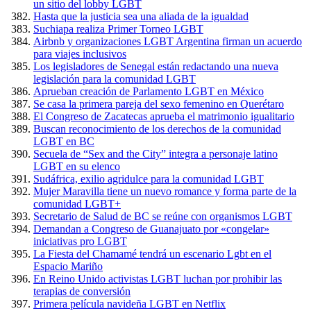
un sitio del lobby LGBT
Hasta que la justicia sea una aliada de la igualdad
Suchiapa realiza Primer Torneo LGBT
Airbnb y organizaciones LGBT Argentina firman un acuerdo
para viajes inclusivos
Los legisladores de Senegal están redactando una nueva
legislación para la comunidad LGBT
Aprueban creación de Parlamento LGBT en México
Se casa la primera pareja del sexo femenino en Querétaro
El Congreso de Zacatecas aprueba el matrimonio igualitario
Buscan reconocimiento de los derechos de la comunidad
LGBT en BC
Secuela de “Sex and the City” integra a personaje latino
LGBT en su elenco
Sudáfrica, exilio agridulce para la comunidad LGBT
Mujer Maravilla tiene un nuevo romance y forma parte de la
comunidad LGBT+
Secretario de Salud de BC se reúne con organismos LGBT
Demandan a Congreso de Guanajuato por «congelar»
iniciativas pro LGBT
La Fiesta del Chamamé tendrá un escenario Lgbt en el
Espacio Mariño
En Reino Unido activistas LGBT luchan por prohibir las
terapias de conversión
Primera película navideña LGBT en Netflix