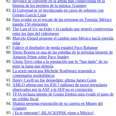
Beyonce se convierte en la artista más condecorada en la
historia de los premios de la música: Grammy
El Universal se ve involucrado en casos de soborno con
Genaro García Luna
Para ayudar en el rescate de las personas en Turquía: México
manda 150 elementos
The Last of Us: su éxito y el capítulo que generó controversia
entre los fans del videojuego
Marcelo Ebrard propone el cambio para México hacía energía
solar
Fallece el diseñador de moda español Paco Rabanne
Diego Boneta es una de las estrellas de la próxima bioserie de
Amazon Prime sobre Paco Stanley
Gloria Trevi culpa a la reputación que le ”han dado” de no
tener la fama que debería
La actriz mexicana Michelle Rodríguez responde a
comentarios gordofóbicos
Henry Cavill no fue despedido: afirma James Gunn
AMLO afirma que los 830.7 millones de pesos irregulares
observados por la ASF a la SEP no es corrupción
TFJA rechaza intento de Grupo Elektra para evadir el pago de
un crédito fiscal
Shakira presenta exposición de su carrera en Museo del
Grammy
¿Ya te enteraste? ¡BLACKPINK viene a México!