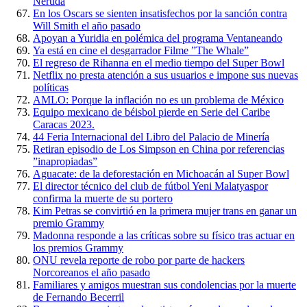
Neruda
En los Oscars se sienten insatisfechos por la sanción contra
Will Smith el año pasado
Apoyan a Yuridia en polémica del programa Ventaneando
Ya está en cine el desgarrador Filme ”The Whale”
El regreso de Rihanna en el medio tiempo del Super Bowl
Netflix no presta atención a sus usuarios e impone sus nuevas
políticas
AMLO: Porque la inflación no es un problema de México
Equipo mexicano de béisbol pierde en Serie del Caribe
Caracas 2023.
44 Feria Internacional del Libro del Palacio de Minería
Retiran episodio de Los Simpson en China por referencias
”inapropiadas”
Aguacate: de la deforestación en Michoacán al Super Bowl
El director técnico del club de fútbol Yeni Malatyaspor
confirma la muerte de su portero
Kim Petras se convirtió en la primera mujer trans en ganar un
premio Grammy
Madonna responde a las críticas sobre su físico tras actuar en
los premios Grammy
ONU revela reporte de robo por parte de hackers
Norcoreanos el año pasado
Familiares y amigos muestran sus condolencias por la muerte
de Fernando Becerril