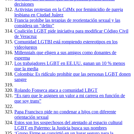
decisiones
Activistas protestan en la CdMx por feminicidio de pareja
lesbiana en Ciudad Juárez
Francia prohíbe las terapias de reorientación sexual y las
considera un “delito”
Coalición LGBT pide iniciativa para modificar Código Civil
de Veracruz
Comunidad LGTBI está rompiendo estereotipos en los
videojuegos
Millennials que eligen a sus amigos como donantes de
esperma
Los trabajadores LGBT en EE.UU. ganan un 10 % menos
que la media
Colombia: Es ridículo prohibir que las personas LGBT donen
sangre
Rolando Fonseca ataca a comunidad LBGT
“Es raro que le asignen un valor a mi carrera en función de
que soy trans”
Papa Francisco pide no condenar a hijos con diferente
orientación sexual
Estos son los sospechosos del atentado al espacio cultural
LGBT en Palermo: la Justicia busca sus nombres
‘Grupo Firme se convirtió en un lugar seguro para la