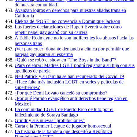
de nuestra comunidad
Avanzan logros en derechos para nuestras aliadas trans en
California
Elektra de ‘POSE’ no convencía a Dominique Jackson
Las fuertes declaraciones de Rupert Everett sobre cómo
repetir papel gay acabó con su carrera
A Eddie Redmayne no le son indiferentes los abusos hacia las
personas trans
¡Ver para creer! donante demanda a clínica por permitir que
parejas gay usaran su esperma
¿Quién se robó el show en “The Boys in the Band”?
¡Para celebrar! Madres LGBT podrá registrar a su hija con sus
apellidos de pareja
Neil Patrick y su familia se han recuperado del Covid-19
¿Hace falta más inclusión LGBT en series y películas de
superhéroes?
¿Por qué Demi Lovato canceló su compromiso?
¿Por qué Partido evangélico anti-derechos tiene registro en
México?
La comunidad LGBT de Puerto Rico de luto por el
fallecimiento de Soraya Santiago
Grindr y sus nuevas “prohibiciones”
Carta a la Premier League de jugador homosexual
La historia de la bandera que despertó a República
Dominicana LGBT