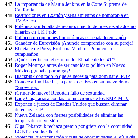
La importancia de Martin Jenkins en la Corte Suprema de
California
Restricciones en Exatlón y señalamientos de homofobia en
TV Azteca
Polémica por la falta de reconocimiento de nuestros aliados no
binarios en UK Pride
Político con opiniones homofóbicas es señalado en Japón
Ganador de Eurovisión ¡Anuncia compromiso con su pareja!
El detalle de Pussy Riot para Vladimir Putin en su
cumpleaños
¿Qué sucedió con el estreno de ‘El baile de los 41’?
Roger Montoya antes de ser candidato político en Nuevo
México ¡grababa porno gay!
Blackpink con todo lo que se necesita para dominar el POP
Conoce a Jun Hae In , la pareja de Jisoo en su nuevo drama
“Snowdrop”
¡Grindr de nuevo! Reportan fallo de seguridad
Lady Gaga arrasa con las nominaciones de los EMA MTV
Exponen a jueces de Estados Unidos que buscan eliminar
derechos LGBT
Nueva Zelanda con fuertes posibilidades de eliminar las
terapias de conversión
Olga Tokarczuk rechaza premio por grieta con la comunidad
LGBT en su localidad
Violencia, discriminación y falta de oportunidades, el día a día