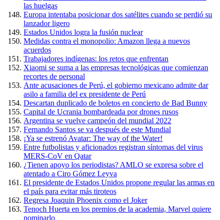
las huelgas
Europa intentaba posicionar dos satélites cuando se perdió su
lanzador ligero
Estados Unidos logra la fusión nuclear
Medidas contra el monopolio: Amazon llega a nuevos
acuerdos
Trabajadores indígenas: los retos que enfrentan
Xiaomi se suma a las empresas tecnológicas que comienzan
recortes de personal
Ante acusaciones de Perú, el gobierno mexicano admite dar
asilo a familia del ex presidente de Perú
Descartan duplicado de boletos en concierto de Bad Bunny
Capital de Ucrania bombardeada por drones rusos
Argentina se vuelve campeón del mundial 2022
Fernando Santos se va después de este Mundial
¡Ya se estrenó Avatar: The way of the Water!
Entre futbolistas y aficionados registran síntomas del virus
MERS-CoV en Qatar
¿Tienen apoyo los periodistas? AMLO se expresa sobre el
atentado a Ciro Gómez Leyva
El presidente de Estados Unidos propone regular las armas en
el país para evitar más tiroteos
Regresa Joaquin Phoenix como el Joker
Tenoch Huerta en los premios de la academia, Marvel quiere
nominarlo