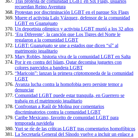
Tras protesta de comunidad LGBT en Six Flags, usuarios
recuerdan Reino Aventura
Protestan por discriminación LGBT en el parque Six Flags
Muere el activista Lalo Vázquez, defensor de la comunidad
LGBT en Guanajuato
Un deportista olímpico y activista LGBT murió a los 32 años
‘Era Diferente’, la canción que Los Tigres del Norte le
regalaron a la comunidad LGBT
LGBT: Guanajuato se une a estados que dicen “sí” al
matrimonio igualitario
Mary Robles, historia viva de la comunidad LGBT en Salta
Por ir en contra del Islam, Qatar decomisa juguetes con
colores parecidos a bandera LGBT
“Maricoin”: lanzan la primera criptomoneda de la comunidad
LGBT
Avanza lucha contra la homofobia pero persiste temor a
denunciar
Comunidad LGBT puede estar tranquila, en Guerrero se
trabaja en el matrimonio igualitario
Confrontan a Raúl de Molina por comentarios
discriminatorios contra la comunidad LGBT
Caribe Mexicano, favorito de comunidad LGBT para
temporada navideña
Yuri se ríe de las críticas LGBT tras comentarios homofóbicos
La Secretaría General del Sínodo vuelve a incluir un enlace a