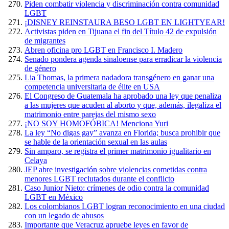
Piden combatir violencia y discriminación contra comunidad
LGBT
¡DISNEY REINSTAURA BESO LGBT EN LIGHTYEAR!
Activistas piden en Tijuana el fin del Título 42 de expulsión
de migrantes
Abren oficina pro LGBT en Francisco I. Madero
Senado pondera agenda sinaloense para erradicar la violencia
de género
Lia Thomas, la primera nadadora transgénero en ganar una
competencia universitaria de élite en USA
El Congreso de Guatemala ha aprobado una ley que penaliza
a las mujeres que acuden al aborto y que, además, ilegaliza el
matrimonio entre parejas del mismo sexo
¡NO SOY HOMOFÓBICA! Menciona Yuri
La ley “No digas gay” avanza en Florida; busca prohibir que
se hable de la orientación sexual en las aulas
Sin amparo, se registra el primer matrimonio igualitario en
Celaya
JEP abre investigación sobre violencias cometidas contra
menores LGBT reclutados durante el conflicto
Caso Junior Nieto: crímenes de odio contra la comunidad
LGBT en México
Los colombianos LGBT logran reconocimiento en una ciudad
con un legado de abusos
Importante que Veracruz apruebe leyes en favor de