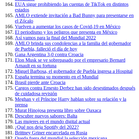
EUA sigue prohibiendo las cuentas de TikTok en distintos
estados
AMLO extiende invitación a Bad Bunny para presentarse en
el Zócalo
Vuelven a aumentar los casos de Covid-19 en México
El periodismo y los peligros que presenta en México
Así vamos para la final del Mundial 2022
AMLO brinda sus condolencias a la familia del gobernador
de Puebla, falleció el día de hoy
Gana Argentina 3-0 contra Croacia
Elon Musk se ve sobrepasado por el empresario Bernard
Arnault en su fortuna
Miguel Barbosa, el gobernador de Puebla ingresa a Hospital
España termina su momento en el Mundial
Brasil pierde ante Croacia
Cargos contra Ernesto Derbez han sido desestimados después
de cuidadosa revisión
Meghan y el Príncipe Harry hablan sobre su relación y la
prensa
Murat Hinojosa presenta libro sobre Oaxaca
Descubre nuevos sabores: Balta
Las mujeres en el mundo digital actual
¿Qué nos deja Spotify del 2022?
Brittney Griner encarcelada en Rusia
Queda fuera del mundial la selección mexicana