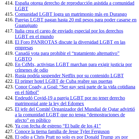
España otorga derecho de reproducción asistida a comunidad
LGBT
Comunidad LGBT logra un matrimonio más en Durango
Parejas LGBT pagan hasta 20 mil pesos para poder casarse en
Guanajuato
Italia crea el cargo de enviado especial por los derechos
LGBT en el mundo
El Foro PANROTAS discute la diversidad LGBT en las
empresas
Canadá vota para prohibir el “tratamiento alternativo”
LGBTQ
En CdMx, activistas LGBT marchan para exigir justicia por
crímenes de odio
Rusia podría suspender Netflix por su contenido LGBT
El primer hotel LGBT de Cuba reabre sus puertas
Conor Coady, a Goal: “Ser gay será parte de la vida cotidiana
en el fútbol”
Endeudó Covid-19 a pareja LGBT por no tener derecho
matrimonial ante la ley del Edomex
El jefe del Comité Organizador del Mundial de Qatar advirtió
a la comunidad LGBT que no tenga “demostraciones de
afecto” en público
Ya con fecha de estreno “El baile de los 41”
Conoce la tierna familia de Jesse Tyler Ferguson
El odio a Chris Pratt no solo es por Donald Trump ¡es por