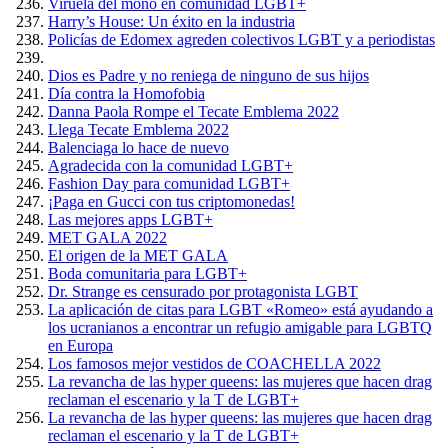
Viruela del mono en comunidad LGBT+
Harry’s House: Un éxito en la industria
Policías de Edomex agreden colectivos LGBT y a periodistas
Dios es Padre y no reniega de ninguno de sus hijos
Día contra la Homofobia
Danna Paola Rompe el Tecate Emblema 2022
Llega Tecate Emblema 2022
Balenciaga lo hace de nuevo
Agradecida con la comunidad LGBT+
Fashion Day para comunidad LGBT+
¡Paga en Gucci con tus criptomonedas!
Las mejores apps LGBT+
MET GALA 2022
El origen de la MET GALA
Boda comunitaria para LGBT+
Dr. Strange es censurado por protagonista LGBT
La aplicación de citas para LGBT «Romeo» está ayudando a
los ucranianos a encontrar un refugio amigable para LGBTQ
en Europa
Los famosos mejor vestidos de COACHELLA 2022
La revancha de las hyper queens: las mujeres que hacen drag
reclaman el escenario y la T de LGBT+
La revancha de las hyper queens: las mujeres que hacen drag
reclaman el escenario y la T de LGBT+