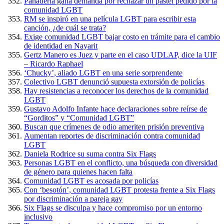
Panadería gana demanda por rechazar un pastel pedido por la
comunidad LGBT
RM se inspiró en una película LGBT para escribir esta
canción, ¿de cuál se trata?
Exige comunidad LGBT bajar costo en trámite para el cambio
de identidad en Nayarit
Gertz Manero es Juez y parte en el caso UDLAP, dice la UIF
– Ricardo Raphael
‘Chucky’, aliado LGBT en una serie sorprendente
Colectivo LGBT denunció supuesta extorsión de policías
Hay resistencias a reconocer los derechos de la comunidad
LGBT
Gustavo Adolfo Infante hace declaraciones sobre reírse de
“Gorditos” y “Comunidad LGBT”
Buscan que crímenes de odio ameriten prisión preventiva
Aumentan reportes de discriminación contra comunidad
LGBT
Daniela Rodrice su suma contra Six Flags
Personas LGBT en el conflicto, una búsqueda con diversidad
de género para quienes hacen falta
Comunidad LGBT es acosada por policías
Con ‘besotón’, comunidad LGBT protesta frente a Six Flags
por discriminación a pareja gay
Six Flags se disculpa y hace compromiso por un entorno
inclusivo