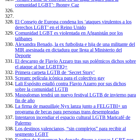
comunidad LGBT’: Jhonny Caz
El Consejo de Europa condena los ‘ataques virulentos a los
derechos LGBT’ en el Reino Unido
Comunidad LGBT es violentada en Afganistán por los
talibanes
Alexandra Benado, la ex futbolista e hija de una militante del
MIR asesinada en dictadura que llega al Ministerio del
Deporte
El descargo de Flavio Azzaro tras sus polémicos dichos sobre
el ataque al bar LGBTIQ+
Primera carpeta LGTB de ‘Secret Story’
Scream: película icónica para el colectivo gay
Lali Espósito estalló contra Flavio Azarro por sus dichos
sobre la comunidad LGTB
Maspalomas tendrá un nuevo festival LGTB de invierno para
fin de año
La firma de maquillaje Nyx lanza junto a FELGTBI+ un
programa de becas para personas trans desempleadas
Intentaron incendiar el espacio cultural LGTB Maricafé de
Palermo
Los destinos valencianos, “sin complejos” para recibir al
segmento LGBT
Escritor de Superman ha donado dinero a causas LGBT por