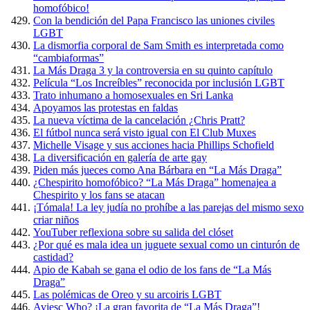
homofóbico!
Con la bendición del Papa Francisco las uniones civiles
LGBT
La dismorfia corporal de Sam Smith es interpretada como
“cambiaformas”
La Más Draga 3 y la controversia en su quinto capítulo
Película “Los Increíbles” reconocida por inclusión LGBT
Trato inhumano a homosexuales en Sri Lanka
Apoyamos las protestas en faldas
La nueva víctima de la cancelación ¿Chris Pratt?
El fútbol nunca será visto igual con El Club Muxes
Michelle Visage y sus acciones hacia Phillips Schofield
La diversificación en galería de arte gay
Piden más jueces como Ana Bárbara en “La Más Draga”
¿Chespirito homofóbico? “La Más Draga” homenajea a
Chespirito y los fans se atacan
¡Tómala! La ley judía no prohíbe a las parejas del mismo sexo
criar niños
YouTuber reflexiona sobre su salida del clóset
¿Por qué es mala idea un juguete sexual como un cinturón de
castidad?
Apio de Kabah se gana el odio de los fans de “La Más
Draga”
Las polémicas de Oreo y su arcoiris LGBT
Aviesc Who? ¡La gran favorita de “La Más Draga”!