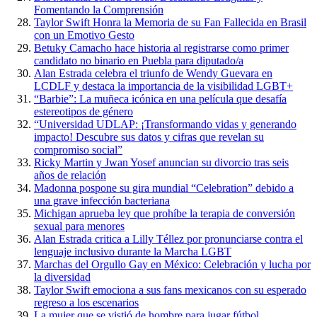
Fomentando la Comprensión
Taylor Swift Honra la Memoria de su Fan Fallecida en Brasil
con un Emotivo Gesto
Betuky Camacho hace historia al registrarse como primer
candidato no binario en Puebla para diputado/a
Alan Estrada celebra el triunfo de Wendy Guevara en
LCDLF y destaca la importancia de la visibilidad LGBT+
“Barbie”: La muñeca icónica en una película que desafía
estereotipos de género
“Universidad UDLAP: ¡Transformando vidas y generando
impacto! Descubre sus datos y cifras que revelan su
compromiso social”
Ricky Martin y Jwan Yosef anuncian su divorcio tras seis
años de relación
Madonna pospone su gira mundial “Celebration” debido a
una grave infección bacteriana
Michigan aprueba ley que prohíbe la terapia de conversión
sexual para menores
Alan Estrada critica a Lilly Téllez por pronunciarse contra el
lenguaje inclusivo durante la Marcha LGBT
Marchas del Orgullo Gay en México: Celebración y lucha por
la diversidad
Taylor Swift emociona a sus fans mexicanos con su esperado
regreso a los escenarios
La mujer que se vistió de hombre para jugar fútbol