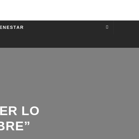
IENESTAR
ER LO
RE”