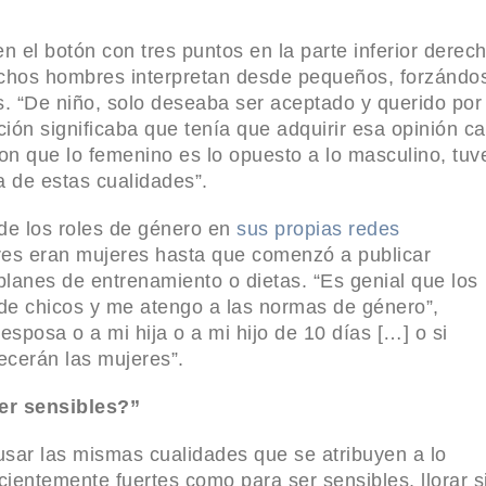
en el botón con tres puntos en la parte inferior derec
uchos hombres interpretan desde pequeños, forzándo
s. “De niño, solo deseaba ser aceptado y querido por
ción significaba que tenía que adquirir esa opinión ca
n que lo femenino es lo opuesto a lo masculino, tuv
a de estas cualidades”.
 de los roles de género en
sus propias redes
es eran mujeres hasta que comenzó a publicar
lanes de entrenamiento o dietas. “Es genial que los
e chicos y me atengo a las normas de género”,
esposa o a mi hija o a mi hijo de 10 días […] o si
ecerán las mujeres”.
ser sensibles?”
 usar las mismas cualidades que se atribuyen a lo
icientemente fuertes como para ser sensibles, llorar s