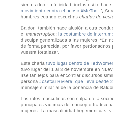
sientes dolor o felicidad, incluso si te ha
movimiento contra el acoso #MeToo
: “¿Ser
hombres cuando escuchas
charlas de vest
Baldoni también hace alusión a otra condu
el
manterruption
:
la costumbre de interrum
disculpa generalizada a las mujeres: “En 
de forma parecida, por favor perdonadnos 
vuestra fortaleza”.
Esta charla
tuvo lugar dentro de TedWome
tuvo lugar del 1 al 3 de noviembre en Nue
irse tan lejos para encontrar discursos sim
persona
Josetxu Riviere, que lleva desde 
mensaje similar al de la ponencia de Baldo
Los roles masculinos son culpa de la socie
principales víctimas del concepto tradicion
mujeres. La masculinidad hegemónica sirve