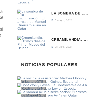
ha
L
A SOMBRA DE LA DISCRIMINACIÓN: EL ARRESTO DE MANUEL GUERRERO AVIÑA EN QATAR
se
3 mayo, 2024
si
e
C
REAMILANDIA: ÚLTIMOS DÍAS DEL PRIMER MUSEO DEL HELADO
28 abril, 2024
LA VOZ DE LA
RESISTENCIA: MELIBEA
OBONO Y LA LUCHA
CONFLICTOS Y LEYES: LA
LA SOMBRA DE LA
LGTBI EN GUINEA
NOTICIAS POPULARES
CONTROVERSIA DE J.K.
DISCRIMINACIÓN: EL
ECUATORIAL
ROWLING Y LA NUEVA
ARRESTO DE MANUEL
LEY EN ESCOCIA
GUERRERO AVIÑA EN
6 mayo, 2024
QATAR
ACTUALIDAD
3 mayo, 2024
ACTUALIDAD
3 mayo, 2024
ACTUALIDAD
i