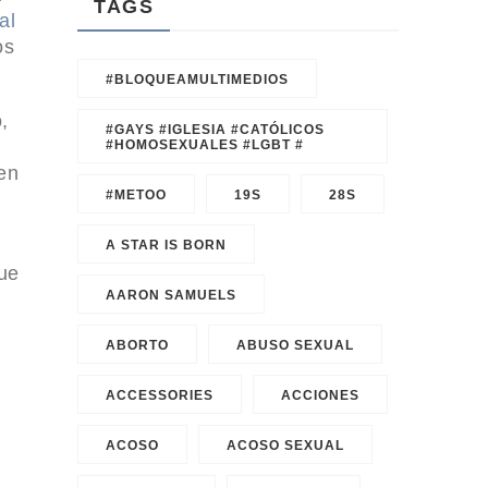
TAGS
al
os
#BLOQUEAMULTIMEDIOS
,
#GAYS #IGLESIA #CATÓLICOS
#HOMOSEXUALES #LGBT #
en
#METOO
19S
28S
A STAR IS BORN
que
AARON SAMUELS
ABORTO
ABUSO SEXUAL
n
ACCESSORIES
ACCIONES
ACOSO
ACOSO SEXUAL