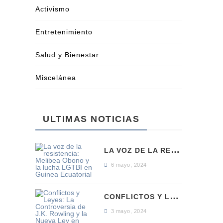
Activismo
Entretenimiento
Salud y Bienestar
Miscelánea
ULTIMAS NOTICIAS
L
A VOZ DE LA RESISTENCIA: MELIBEA OBONO Y LA LUCHA LGTBI EN GUINEA ECUATORIAL
6 mayo, 2024
C
ONFLICTOS Y LEYES: LA CONTROVERSIA DE J.K. ROWLING Y LA NUEVA LEY EN ESCOCIA
3 mayo, 2024