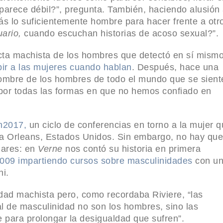
ce parece débil?”, pregunta. También, haciendo alusión
ás lo suficientemente hombre para hacer frente a otr
uario,
cuando escuchan historias de acoso sexual?”.
cta machista de los hombres que detectó en sí mismo
pir a las mujeres cuando hablan
. Después, hace una
nombre de los hombres de todo el mundo que se sient
por todas las formas en que no hemos confiado en
n2017,
un ciclo de conferencias en torno a la mujer 
va Orleans, Estados Unidos. Sin embargo, no hay que
ilares: en
Verne
nos contó su historia en primera
2009 impartiendo cursos sobre masculinidades
con u
ni.
dad machista pero, como recordaba Riviere, “las
al de masculinidad no son los hombres, sino las
 para prolongar la desigualdad que sufren”.