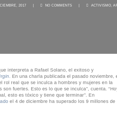
IEMBRE, 2017
|
NO COMMENTS
|
ACTIVISMO
,
ARTI
ue interpreta a Rafael Solano, el exitoso y
rgin
.
En una charla publicada el pasado noviembre, 
l rol real que se inculca a hombres y mujeres en la
s son fuertes. Esto es lo que se inculca”, cuenta. “Ho
l, esto es tóxico y tiene que terminar”. En
cado
el 4 de diciembre ha superado los 9 millones de