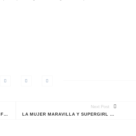
Next Post
MERYL STREEP ACUSÓ A DUSTIN HOFFMAN EN 1979 DE MANOSEARLA
LA MUJER MARAVILLA Y SUPERGIRL SE HAN COMPROMETIDO EN EL CÓMIC-CON