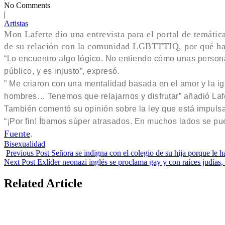
No Comments
|
Artistas
Mon Laferte dio una entrevista para el portal de temátic
de su relación con la comunidad LGBTTTIQ, por qué ha s
“Lo encuentro algo lógico. No entiendo cómo unas person
público, y es injusto”, expresó.
” Me criaron con una mentalidad basada en el amor y la ig
hombres… Tenemos que relajarnos y disfrutar” añadió Lafe
También comentó su opinión sobre la ley que está impulsan
“¡Por fin! Íbamos súper atrasados. En muchos lados se pue
Fuente
.
Tags:
Bisexualidad
Previous Post
Señora se indigna con el colegio de su hija porque le 
Next Post
Exlíder neonazi inglés se proclama gay y con raíces judía
Related Article