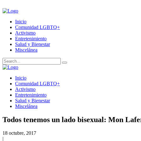
Inicio
Comunidad LGBTQ+
Activismo
Entretenimiento
Salud y Bienestar
Miscelánea
Inicio
Comunidad LGBTQ+
Activismo
Entretenimiento
Salud y Bienestar
Miscelánea
Todos tenemos un lado bisexual: Mon Lafe
18 octubre, 2017
|