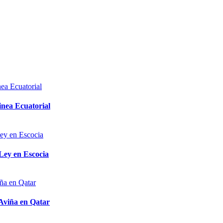
inea Ecuatorial
 Ley en Escocia
 Aviña en Qatar