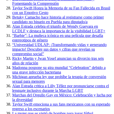
Fomentando la Comprensión
Taylor Swift Honra la Memoria de su Fan Fallecida en Brasil
con un Emotivo Gesto
Betuky Camacho hace historia al registrarse como primer
candidato no binario en Puebla para diputado/a
Alan Estrada celebra el triunfo de Wendy Guevara en
LCDLF y destaca la importancia de la visibilidad LGBT+
“Barbie”: La muñeca icónica en una película que desafía
estereotipos de género
“Universidad UDLAP: ¡Transformando vidas y generando
impacto! Descubre sus datos y cifras que revelan su
compromiso social”
Ricky Martin y Jwan Yosef anuncian su divorcio tras seis
años de relación
Madonna pospone su gira mundial “Celebration” debido a
una grave infección bacteriana
Michigan aprueba ley que prohíbe la terapia de conversión
sexual para menores
Alan Estrada critica a Lilly Téllez por pronunciarse contra el
lenguaje inclusivo durante la Marcha LGBT
Marchas del Orgullo Gay en México: Celebración y lucha por
la diversidad
Taylor Swift emociona a sus fans mexicanos con su esperado
regreso a los escenarios
La mujer que se vistió de hombre para jugar fútbol