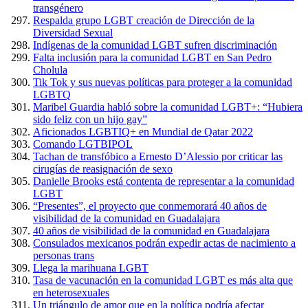
transgénero
Respalda grupo LGBT creación de Dirección de la
Diversidad Sexual
Indígenas de la comunidad LGBT sufren discriminación
Falta inclusión para la comunidad LGBT en San Pedro
Cholula
Tik Tok y sus nuevas políticas para proteger a la comunidad
LGBTQ
Maribel Guardia habló sobre la comunidad LGBT+: “Hubiera
sido feliz con un hijo gay”
Aficionados LGBTIQ+ en Mundial de Qatar 2022
Comando LGTBIPOL
Tachan de transfóbico a Ernesto D’Alessio por criticar las
cirugías de reasignación de sexo
Danielle Brooks está contenta de representar a la comunidad
LGBT
“Presentes”, el proyecto que conmemorará 40 años de
visibilidad de la comunidad en Guadalajara
40 años de visibilidad de la comunidad en Guadalajara
Consulados mexicanos podrán expedir actas de nacimiento a
personas trans
Llega la marihuana LGBT
Tasa de vacunación en la comunidad LGBT es más alta que
en heterosexuales
Un triángulo de amor que en la política podría afectar