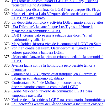
Tras protesta de comunidad LGBT en Six Flags, usuarios
recuerdan Reino Aventura
Protestan por discriminación LGBT en el parque Six Flags
Muere el activista Lalo Vázquez, defensor de la comunidad
LGBT en Guanajuato
Un deportista olímpico y activista LGBT murió a los 32 años
‘Era Diferente’, la canción que Los Tigres del Norte le
regalaron a la comunidad LGBT
LGBT: Guanajuato se une a estados que dicen “sí” al
matrimonio igualitario
Mary Robles, historia viva de la comunidad LGBT en Salta
Por ir en contra del Islam, Qatar decomisa juguetes con
colores parecidos a bandera LGBT
“Maricoin”: lanzan la primera criptomoneda de la comunidad
LGBT
Avanza lucha contra la homofobia pero persiste temor a
denunciar
Comunidad LGBT puede estar tranquila, en Guerrero se
trabaja en el matrimonio igualitario
Confrontan a Raúl de Molina por comentarios
discriminatorios contra la comunidad LGBT
Caribe Mexicano, favorito de comunidad LGBT para
temporada navideña
Yuri se ríe de las críticas LGBT tras comentarios homofóbicos
La Secretaría General del Sínodo vuelve a incluir un enlace a