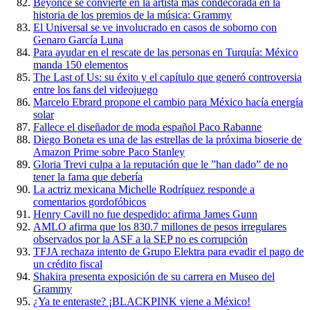
Beyonce se convierte en la artista más condecorada en la
historia de los premios de la música: Grammy
El Universal se ve involucrado en casos de soborno con
Genaro García Luna
Para ayudar en el rescate de las personas en Turquía: México
manda 150 elementos
The Last of Us: su éxito y el capítulo que generó controversia
entre los fans del videojuego
Marcelo Ebrard propone el cambio para México hacía energía
solar
Fallece el diseñador de moda español Paco Rabanne
Diego Boneta es una de las estrellas de la próxima bioserie de
Amazon Prime sobre Paco Stanley
Gloria Trevi culpa a la reputación que le ”han dado” de no
tener la fama que debería
La actriz mexicana Michelle Rodríguez responde a
comentarios gordofóbicos
Henry Cavill no fue despedido: afirma James Gunn
AMLO afirma que los 830.7 millones de pesos irregulares
observados por la ASF a la SEP no es corrupción
TFJA rechaza intento de Grupo Elektra para evadir el pago de
un crédito fiscal
Shakira presenta exposición de su carrera en Museo del
Grammy
¿Ya te enteraste? ¡BLACKPINK viene a México!