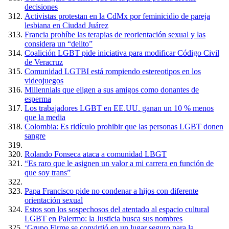
decisiones
Activistas protestan en la CdMx por feminicidio de pareja
lesbiana en Ciudad Juárez
Francia prohíbe las terapias de reorientación sexual y las
considera un “delito”
Coalición LGBT pide iniciativa para modificar Código Civil
de Veracruz
Comunidad LGTBI está rompiendo estereotipos en los
videojuegos
Millennials que eligen a sus amigos como donantes de
esperma
Los trabajadores LGBT en EE.UU. ganan un 10 % menos
que la media
Colombia: Es ridículo prohibir que las personas LGBT donen
sangre
Rolando Fonseca ataca a comunidad LBGT
“Es raro que le asignen un valor a mi carrera en función de
que soy trans”
Papa Francisco pide no condenar a hijos con diferente
orientación sexual
Estos son los sospechosos del atentado al espacio cultural
LGBT en Palermo: la Justicia busca sus nombres
‘Grupo Firme se convirtió en un lugar seguro para la