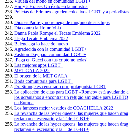
Viruela del mono en comunidad LGBT+
Harry’s House: Un éxito en la industria
Policías de Edomex agreden colectivos LGBT y a periodistas
Dios es Padre y no reniega de ninguno de sus hijos
Día contra la Homofobia
Danna Paola Rompe el Tecate Emblema 2022
Llega Tecate Emblema 2022
Balenciaga lo hace de nuevo
Agradecida con la comunidad LGBT+
Fashion Day para comunidad LGBT+
¡Paga en Gucci con tus criptomonedas!
Las mejores apps LGBT+
MET GALA 2022
El origen de la MET GALA
Boda comunitaria para LGBT+
Dr. Strange es censurado por protagonista LGBT
La aplicación de citas para LGBT «Romeo» está ayudando a
los ucranianos a encontrar un refugio amigable para LGBTQ
en Europa
Los famosos mejor vestidos de COACHELLA 2022
La revancha de las hyper queens: las mujeres que hacen drag
reclaman el escenario y la T de LGBT+
La revancha de las hyper queens: las mujeres que hacen drag
reclaman el escenario y la T de LGBT+