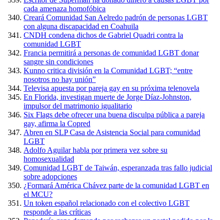
cada amenaza homofóbica
Creará Comunidad San Aelredo padrón de personas LGBT
con alguna discapacidad en Coahuila
CNDH condena dichos de Gabriel Quadri contra la
comunidad LGBT
Francia permitirá a personas de comunidad LGBT donar
sangre sin condiciones
Kunno critica división en la Comunidad LGBT; “entre
nosotros no hay unión”
Televisa apuesta por pareja gay en su próxima telenovela
En Florida, investigan muerte de Jorge Díaz-Johnston,
impulsor del matrimonio igualitario
Six Flags debe ofrecer una buena disculpa pública a pareja
gay, afirma la Copred
Abren en SLP Casa de Asistencia Social para comunidad
LGBT
Adolfo Aguilar habla por primera vez sobre su
homosexualidad
Comunidad LGBT de Taiwán, esperanzada tras fallo judicial
sobre adopciones
¿Formará América Chávez parte de la comunidad LGBT en
el MCU?
Un token español relacionado con el colectivo LGBT
responde a las críticas