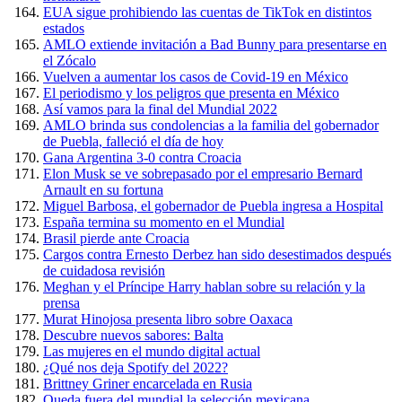
EUA sigue prohibiendo las cuentas de TikTok en distintos
estados
AMLO extiende invitación a Bad Bunny para presentarse en
el Zócalo
Vuelven a aumentar los casos de Covid-19 en México
El periodismo y los peligros que presenta en México
Así vamos para la final del Mundial 2022
AMLO brinda sus condolencias a la familia del gobernador
de Puebla, falleció el día de hoy
Gana Argentina 3-0 contra Croacia
Elon Musk se ve sobrepasado por el empresario Bernard
Arnault en su fortuna
Miguel Barbosa, el gobernador de Puebla ingresa a Hospital
España termina su momento en el Mundial
Brasil pierde ante Croacia
Cargos contra Ernesto Derbez han sido desestimados después
de cuidadosa revisión
Meghan y el Príncipe Harry hablan sobre su relación y la
prensa
Murat Hinojosa presenta libro sobre Oaxaca
Descubre nuevos sabores: Balta
Las mujeres en el mundo digital actual
¿Qué nos deja Spotify del 2022?
Brittney Griner encarcelada en Rusia
Queda fuera del mundial la selección mexicana