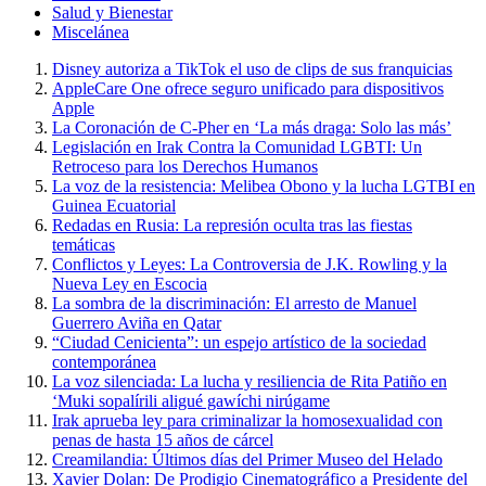
Salud y Bienestar
Miscelánea
Disney autoriza a TikTok el uso de clips de sus franquicias
AppleCare One ofrece seguro unificado para dispositivos
Apple
La Coronación de C-Pher en ‘La más draga: Solo las más’
Legislación en Irak Contra la Comunidad LGBTI: Un
Retroceso para los Derechos Humanos
La voz de la resistencia: Melibea Obono y la lucha LGTBI en
Guinea Ecuatorial
Redadas en Rusia: La represión oculta tras las fiestas
temáticas
Conflictos y Leyes: La Controversia de J.K. Rowling y la
Nueva Ley en Escocia
La sombra de la discriminación: El arresto de Manuel
Guerrero Aviña en Qatar
“Ciudad Cenicienta”: un espejo artístico de la sociedad
contemporánea
La voz silenciada: La lucha y resiliencia de Rita Patiño en
‘Muki sopalírili aligué gawíchi nirúgame
Irak aprueba ley para criminalizar la homosexualidad con
penas de hasta 15 años de cárcel
Creamilandia: Últimos días del Primer Museo del Helado
Xavier Dolan: De Prodigio Cinematográfico a Presidente del