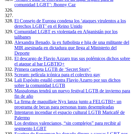
comunidad LGBT’: Jhonny Caz
El Consejo de Europa condena los ‘ataques virulentos a los
derechos LGBT’ en el Reino Unido
Comunidad LGBT es violentada en Afganistán por los
talibanes
Alexandra Benado, la ex futbolista e hija de una militante del
MIR asesinada en dictadura que llega al Ministerio del
Deporte
El descargo de Flavio Azzaro tras sus polémicos dichos sobre
el ataque al bar LGBTIQ+
Primera carpeta LGTB de ‘Secret Story’
Scream: película icónica para el colectivo gay
Lali Espósito estalló contra Flavio Azarro por sus dichos
sobre la comunidad LGTB
Maspalomas tendrá un nuevo festival LGTB de invierno para
fin de año
La firma de maquillaje Nyx lanza junto a FELGTBI+ un
programa de becas para personas trans desempleadas
Intentaron incendiar el espacio cultural LGTB Maricafé de
Palermo
Los destinos valencianos, “sin complejos” para recibir al
segmento LGBT
Escritor de Superman ha donado dinero a causas LGBT por