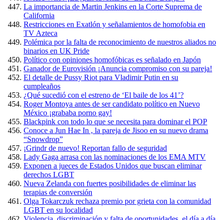
La importancia de Martin Jenkins en la Corte Suprema de
California
Restricciones en Exatlón y señalamientos de homofobia en
TV Azteca
Polémica por la falta de reconocimiento de nuestros aliados no
binarios en UK Pride
Político con opiniones homofóbicas es señalado en Japón
Ganador de Eurovisión ¡Anuncia compromiso con su pareja!
El detalle de Pussy Riot para Vladimir Putin en su
cumpleaños
¿Qué sucedió con el estreno de ‘El baile de los 41’?
Roger Montoya antes de ser candidato político en Nuevo
México ¡grababa porno gay!
Blackpink con todo lo que se necesita para dominar el POP
Conoce a Jun Hae In , la pareja de Jisoo en su nuevo drama
“Snowdrop”
¡Grindr de nuevo! Reportan fallo de seguridad
Lady Gaga arrasa con las nominaciones de los EMA MTV
Exponen a jueces de Estados Unidos que buscan eliminar
derechos LGBT
Nueva Zelanda con fuertes posibilidades de eliminar las
terapias de conversión
Olga Tokarczuk rechaza premio por grieta con la comunidad
LGBT en su localidad
Violencia, discriminación y falta de oportunidades, el día a día