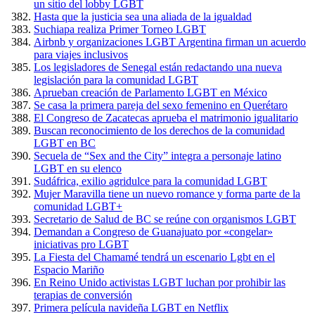
un sitio del lobby LGBT
Hasta que la justicia sea una aliada de la igualdad
Suchiapa realiza Primer Torneo LGBT
Airbnb y organizaciones LGBT Argentina firman un acuerdo
para viajes inclusivos
Los legisladores de Senegal están redactando una nueva
legislación para la comunidad LGBT
Aprueban creación de Parlamento LGBT en México
Se casa la primera pareja del sexo femenino en Querétaro
El Congreso de Zacatecas aprueba el matrimonio igualitario
Buscan reconocimiento de los derechos de la comunidad
LGBT en BC
Secuela de “Sex and the City” integra a personaje latino
LGBT en su elenco
Sudáfrica, exilio agridulce para la comunidad LGBT
Mujer Maravilla tiene un nuevo romance y forma parte de la
comunidad LGBT+
Secretario de Salud de BC se reúne con organismos LGBT
Demandan a Congreso de Guanajuato por «congelar»
iniciativas pro LGBT
La Fiesta del Chamamé tendrá un escenario Lgbt en el
Espacio Mariño
En Reino Unido activistas LGBT luchan por prohibir las
terapias de conversión
Primera película navideña LGBT en Netflix