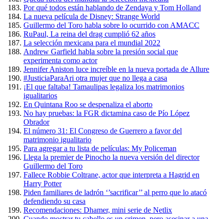
Por qué todos están hablando de Zendaya y Tom Holland
La nueva película de Disney: Strange World
Guillermo del Toro habla sobre lo ocurrido con AMACC
RuPaul, La reina del drag cumplió 62 años
La selección mexicana para el mundial 2022
Andrew Garfield habla sobre la presión social que
experimenta como actor
Jennifer Aniston luce increíble en la nueva portada de Allure
#JusticiaParaAri otra mujer que no llega a casa
¡El que faltaba! Tamaulipas legaliza los matrimonios
igualitarios
En Quintana Roo se despenaliza el aborto
No hay pruebas: la FGR dictamina caso de Pío López
Obrador
El número 31: El Congreso de Guerrero a favor del
matrimonio igualitario
Para agregar a tu lista de películas: My Policeman
Llega la premier de Pinocho la nueva versión del director
Guillermo del Toro
Fallece Robbie Coltrane, actor que interpreta a Hagrid en
Harry Potter
Piden familiares de ladrón ‘’sacrificar’’ al perro que lo atacó
defendiendo su casa
Recomendaciones: Dhamer, mini serie de Netlix
Cuando mostrar tu cabello es un crimen, pero asesinar a una