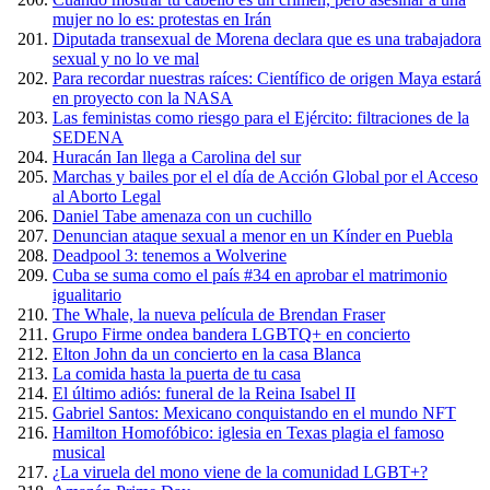
mujer no lo es: protestas en Irán
Diputada transexual de Morena declara que es una trabajadora
sexual y no lo ve mal
Para recordar nuestras raíces: Científico de origen Maya estará
en proyecto con la NASA
Las feministas como riesgo para el Ejército: filtraciones de la
SEDENA
Huracán Ian llega a Carolina del sur
Marchas y bailes por el el día de Acción Global por el Acceso
al Aborto Legal
Daniel Tabe amenaza con un cuchillo
Denuncian ataque sexual a menor en un Kínder en Puebla
Deadpool 3: tenemos a Wolverine
Cuba se suma como el país #34 en aprobar el matrimonio
igualitario
The Whale, la nueva película de Brendan Fraser
Grupo Firme ondea bandera LGBTQ+ en concierto
Elton John da un concierto en la casa Blanca
La comida hasta la puerta de tu casa
El último adiós: funeral de la Reina Isabel II
Gabriel Santos: Mexicano conquistando en el mundo NFT
Hamilton Homofóbico: iglesia en Texas plagia el famoso
musical
¿La viruela del mono viene de la comunidad LGBT+?