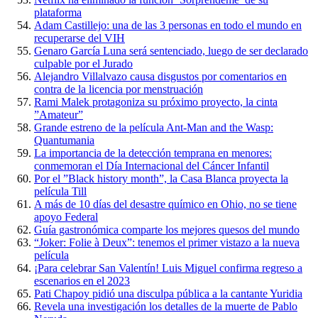
plataforma
Adam Castillejo: una de las 3 personas en todo el mundo en
recuperarse del VIH
Genaro García Luna será sentenciado, luego de ser declarado
culpable por el Jurado
Alejandro Villalvazo causa disgustos por comentarios en
contra de la licencia por menstruación
Rami Malek protagoniza su próximo proyecto, la cinta
”Amateur”
Grande estreno de la película Ant-Man and the Wasp:
Quantumania
La importancia de la detección temprana en menores:
conmemoran el Día Internacional del Cáncer Infantil
Por el ”Black history month”, la Casa Blanca proyecta la
película Till
A más de 10 días del desastre químico en Ohio, no se tiene
apoyo Federal
Guía gastronómica comparte los mejores quesos del mundo
“Joker: Folie à Deux”: tenemos el primer vistazo a la nueva
película
¡Para celebrar San Valentín! Luis Miguel confirma regreso a
escenarios en el 2023
Pati Chapoy pidió una disculpa pública a la cantante Yuridia
Revela una investigación los detalles de la muerte de Pablo