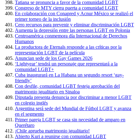
Tatiana se pronuncia a favor de la comunidad LGBT
Congreso de MTY cierra puerta a comunidad LGBT
En colaboración con Conapred y Acnur México se realizó el
primer torneo de la inclusión
Cero recursos para prevenir y eliminar discriminación LGBT
Aumenta la depresión entre las personas LGBT en Polonia
Centroamérica conmemora día Internacional de Derechos
Humanos
La productora de Eternals responde a las críticas por la
representación LGBT de la película
Anuncian sede de los Gay Games 2026
‘Lightyear’ tendrá un personaje que representará a la
comunidad LGBT+
Cuba inaugurará en La Habana un segundo resort ‘gay-
friendly’
Con desfile, comunidad LGBT festeja aprobación del
matrimonio igualitario en Sinaloa
Diputada presenta denuncia por discriminar a menor LGBT
en colegio inglés
Argentina será sede del Mundial de Fútbol LGBT y avanza
en el segmento
Primer pareja LGBT se casa sin necesidad de amparo en
Querétaro
¡Chile aprueba matrimonio igualitario!
Abierto Kuri a reunirse con comunidad LGBT