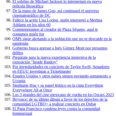
El sobrino de Michael Jackson lo interpretará en nueva
película Biográfica
De la mano de James Gun, así continuará el universo
cinematográfico de DC
Fallece la actriz Lisa Loring, quién interpretó a Merlina
Addams en los años 60
Conmemoramos al creador de Plaza Sésamo, aquí te
contamos quién fue
OMS sigue alertando a la población que no se descuide en la
pandemia
Gobierno busca apresar a Inés Gómez Mont por presuntos
delitos
Prepárate para la nueva experiencia inmersiva de la
exposición ”Inside Banksy”
Por irregularidades en concierto de Taylor Swift, Senadores
en EEUU investigan a Ticketmaster
Estados Unidos y otros países siguen enviando armamento a
Ucrania
Stephanie Hsu y su papel lésbico en la cinta Everything
Everywhere All at Once
Los 3 grandes del cine mexicano de vuelta en los Oscars 2023
Beyonce: de su último álbum a favor de los derechos de la
comunidad LGTBQ+ a realizar concierto en Dubai
El Papa Francisco condena leyes contra la comunidad
homosexual