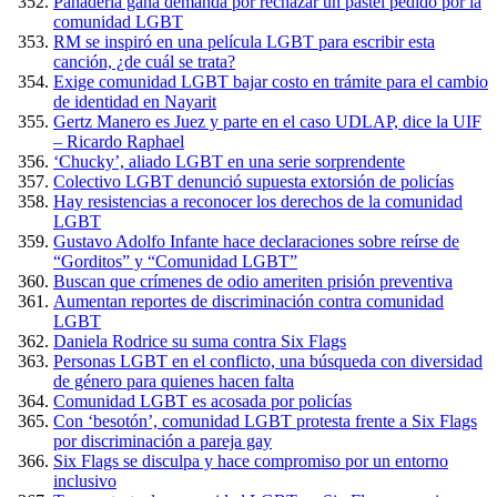
Panadería gana demanda por rechazar un pastel pedido por la
comunidad LGBT
RM se inspiró en una película LGBT para escribir esta
canción, ¿de cuál se trata?
Exige comunidad LGBT bajar costo en trámite para el cambio
de identidad en Nayarit
Gertz Manero es Juez y parte en el caso UDLAP, dice la UIF
– Ricardo Raphael
‘Chucky’, aliado LGBT en una serie sorprendente
Colectivo LGBT denunció supuesta extorsión de policías
Hay resistencias a reconocer los derechos de la comunidad
LGBT
Gustavo Adolfo Infante hace declaraciones sobre reírse de
“Gorditos” y “Comunidad LGBT”
Buscan que crímenes de odio ameriten prisión preventiva
Aumentan reportes de discriminación contra comunidad
LGBT
Daniela Rodrice su suma contra Six Flags
Personas LGBT en el conflicto, una búsqueda con diversidad
de género para quienes hacen falta
Comunidad LGBT es acosada por policías
Con ‘besotón’, comunidad LGBT protesta frente a Six Flags
por discriminación a pareja gay
Six Flags se disculpa y hace compromiso por un entorno
inclusivo