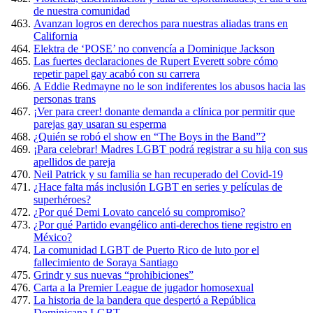
de nuestra comunidad
Avanzan logros en derechos para nuestras aliadas trans en
California
Elektra de ‘POSE’ no convencía a Dominique Jackson
Las fuertes declaraciones de Rupert Everett sobre cómo
repetir papel gay acabó con su carrera
A Eddie Redmayne no le son indiferentes los abusos hacia las
personas trans
¡Ver para creer! donante demanda a clínica por permitir que
parejas gay usaran su esperma
¿Quién se robó el show en “The Boys in the Band”?
¡Para celebrar! Madres LGBT podrá registrar a su hija con sus
apellidos de pareja
Neil Patrick y su familia se han recuperado del Covid-19
¿Hace falta más inclusión LGBT en series y películas de
superhéroes?
¿Por qué Demi Lovato canceló su compromiso?
¿Por qué Partido evangélico anti-derechos tiene registro en
México?
La comunidad LGBT de Puerto Rico de luto por el
fallecimiento de Soraya Santiago
Grindr y sus nuevas “prohibiciones”
Carta a la Premier League de jugador homosexual
La historia de la bandera que despertó a República
Dominicana LGBT