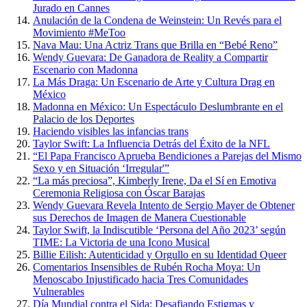
Jurado en Cannes
Anulación de la Condena de Weinstein: Un Revés para el
Movimiento #MeToo
Nava Mau: Una Actriz Trans que Brilla en “Bebé Reno”
Wendy Guevara: De Ganadora de Reality a Compartir
Escenario con Madonna
La Más Draga: Un Escenario de Arte y Cultura Drag en
México
Madonna en México: Un Espectáculo Deslumbrante en el
Palacio de los Deportes
Haciendo visibles las infancias trans
Taylor Swift: La Influencia Detrás del Éxito de la NFL
“El Papa Francisco Aprueba Bendiciones a Parejas del Mismo
Sexo y en Situación ‘Irregular'”
“La más preciosa”, Kimberly Irene, Da el Sí en Emotiva
Ceremonia Religiosa con Óscar Barajas
Wendy Guevara Revela Intento de Sergio Mayer de Obtener
sus Derechos de Imagen de Manera Cuestionable
Taylor Swift, la Indiscutible ‘Persona del Año 2023’ según
TIME: La Victoria de una Icono Musical
Billie Eilish: Autenticidad y Orgullo en su Identidad Queer
Comentarios Insensibles de Rubén Rocha Moya: Un
Menoscabo Injustificado hacia Tres Comunidades
Vulnerables
Día Mundial contra el Sida: Desafiando Estigmas y