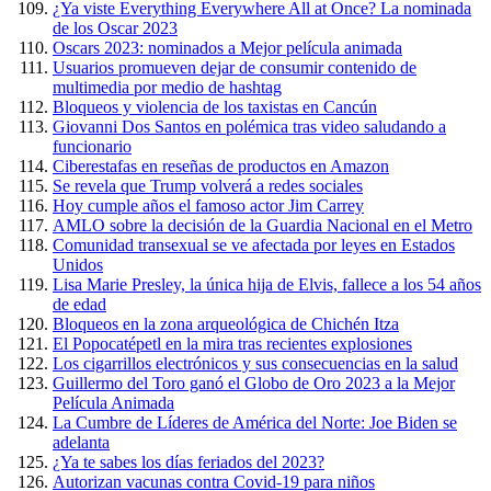
¿Ya viste Everything Everywhere All at Once? La nominada
de los Oscar 2023
Oscars 2023: nominados a Mejor película animada
Usuarios promueven dejar de consumir contenido de
multimedia por medio de hashtag
Bloqueos y violencia de los taxistas en Cancún
Giovanni Dos Santos en polémica tras video saludando a
funcionario
Ciberestafas en reseñas de productos en Amazon
Se revela que Trump volverá a redes sociales
Hoy cumple años el famoso actor Jim Carrey
AMLO sobre la decisión de la Guardia Nacional en el Metro
Comunidad transexual se ve afectada por leyes en Estados
Unidos
Lisa Marie Presley, la única hija de Elvis, fallece a los 54 años
de edad
Bloqueos en la zona arqueológica de Chichén Itza
El Popocatépetl en la mira tras recientes explosiones
Los cigarrillos electrónicos y sus consecuencias en la salud
Guillermo del Toro ganó el Globo de Oro 2023 a la Mejor
Película Animada
La Cumbre de Líderes de América del Norte: Joe Biden se
adelanta
¿Ya te sabes los días feriados del 2023?
Autorizan vacunas contra Covid-19 para niños