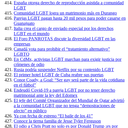
España otorga derecho de reproducción asistida a comunidad
LGBT
Comunidad LGBT logra un matrimonio más en Durango
Parejas LGBT pagan hasta 20 mil pesos para poder casarse en
Guanajuato
Italia crea el cargo de enviado especial por los derechos
LGBT en el mundo
El Foro PANROTAS discute la diversidad LGBT en las
empresas
Canadá vota para prohibir el “tratamiento alternativo”
LGBTQ
En CdMx, activistas LGBT marchan para exigir justicia por
crímenes de odio
Rusia podría suspender Netflix por su contenido LGBT
El primer hotel LGBT de Cuba reabre sus puertas
Conor Coady, a Goal: “Ser gay será parte de la vida cotidiana
en el fútbol”
Endeudó Covid-19 a pareja LGBT por no tener derecho
matrimonial ante la ley del Edomex
El jefe del Comité Organizador del Mundial de Qatar advirtió
a la comunidad LGBT que no tenga “demostraciones de
afecto” en público
Ya con fecha de estreno “El baile de los 41”
Conoce la tierna familia de Jesse Tyler Ferguson
El odio a Chris Pratt no solo es por Donald Trump ¡es por