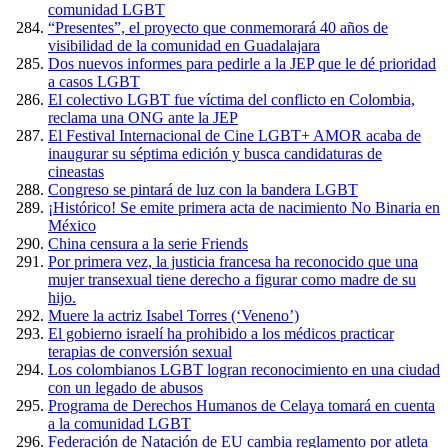
comunidad LGBT
“Presentes”, el proyecto que conmemorará 40 años de
visibilidad de la comunidad en Guadalajara
Dos nuevos informes para pedirle a la JEP que le dé prioridad
a casos LGBT
El colectivo LGBT fue víctima del conflicto en Colombia,
reclama una ONG ante la JEP
El Festival Internacional de Cine LGBT+ AMOR acaba de
inaugurar su séptima edición y busca candidaturas de
cineastas
Congreso se pintará de luz con la bandera LGBT
¡Histórico! Se emite primera acta de nacimiento No Binaria en
México
China censura a la serie Friends
Por primera vez, la justicia francesa ha reconocido que una
mujer transexual tiene derecho a figurar como madre de su
hijo.
Muere la actriz Isabel Torres (‘Veneno’)
El gobierno israelí ha prohibido a los médicos practicar
terapias de conversión sexual
Los colombianos LGBT logran reconocimiento en una ciudad
con un legado de abusos
Programa de Derechos Humanos de Celaya tomará en cuenta
a la comunidad LGBT
Federación de Natación de EU cambia reglamento por atleta