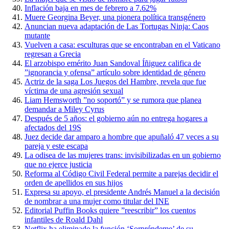
Inflación baja en mes de febrero a 7.62%
Muere Georgina Beyer, una pionera política transgénero
Anuncian nueva adaptación de Las Tortugas Ninja: Caos
mutante
Vuelven a casa: esculturas que se encontraban en el Vaticano
regresan a Grecia
El arzobispo emérito Juan Sandoval Íñiguez califica de
”ignorancia y ofensa” artículo sobre identidad de género
Actriz de la saga Los Juegos del Hambre, revela que fue
víctima de una agresión sexual
Liam Hemsworth ”no soportó” y se rumora que planea
demandar a Miley Cyrus
Después de 5 años: el gobierno aún no entrega hogares a
afectados del 19S
Juez decide dar amparo a hombre que apuñaló 47 veces a su
pareja y este escapa
La odisea de las mujeres trans: invisibilizadas en un gobierno
que no ejerce justicia
Reforma al Código Civil Federal permite a parejas decidir el
orden de apellidos en sus hijos
Expresa su apoyo, el presidente Andrés Manuel a la decisión
de nombrar a una mujer como titular del INE
Editorial Puffin Books quiere ”reescribir” los cuentos
infantiles de Roald Dahl
Netflix ha eliminado la función ‘Sorpréndeme’ de su