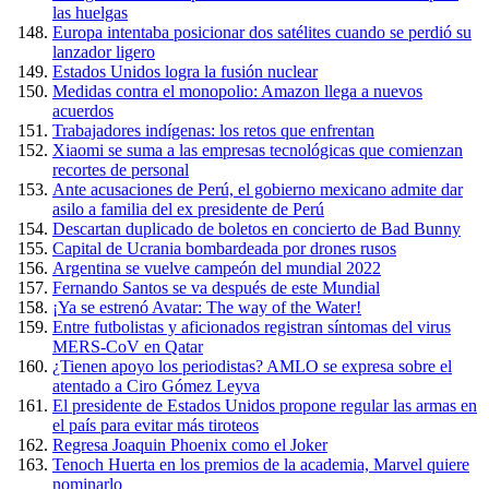
las huelgas
Europa intentaba posicionar dos satélites cuando se perdió su
lanzador ligero
Estados Unidos logra la fusión nuclear
Medidas contra el monopolio: Amazon llega a nuevos
acuerdos
Trabajadores indígenas: los retos que enfrentan
Xiaomi se suma a las empresas tecnológicas que comienzan
recortes de personal
Ante acusaciones de Perú, el gobierno mexicano admite dar
asilo a familia del ex presidente de Perú
Descartan duplicado de boletos en concierto de Bad Bunny
Capital de Ucrania bombardeada por drones rusos
Argentina se vuelve campeón del mundial 2022
Fernando Santos se va después de este Mundial
¡Ya se estrenó Avatar: The way of the Water!
Entre futbolistas y aficionados registran síntomas del virus
MERS-CoV en Qatar
¿Tienen apoyo los periodistas? AMLO se expresa sobre el
atentado a Ciro Gómez Leyva
El presidente de Estados Unidos propone regular las armas en
el país para evitar más tiroteos
Regresa Joaquin Phoenix como el Joker
Tenoch Huerta en los premios de la academia, Marvel quiere
nominarlo