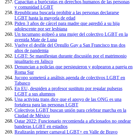
Capacitan a burócratas en derechos humanos de las personas
y comunidad LGBT
Republicana buscaría prohibir a las personas declararse
LGBT hasta la mayoría de edad
Piden 3 años de cárcel para madre que agredió a su hija
adolescente por ser lesbiana
Un tucumano golpeó a una mujer del colectivo LGBT en la
avenida Mate de Luna
Vuelve el desfile del Orgullo Gay a San Francisco tras dos
años de pandemia
LGBT: Se manifiestan durante discusión por el matrimonio
igualitario en Jalisco
Denuncian a policías que persiguieron y golpearon a pareja en
Roma Sur
Jucopo someterá a análisis agenda de colectivos LGBT en
Tabasco
En EU, despiden a profesor sustituto por regalar pulseras
LGBT a sus alumnos
Una activista trans dice que el apoyo de las ONG es una
fortaleza para las personas LGBT
Colectivos LGBT buscan unión para celebrar marcha en la
Ciudad de México
Qatar 2022: Funcionario recomienda a aficionados no ondear
banderas LGBT en estadios
Realizarán primer carnaval LGBT+ en Valle de Bravo