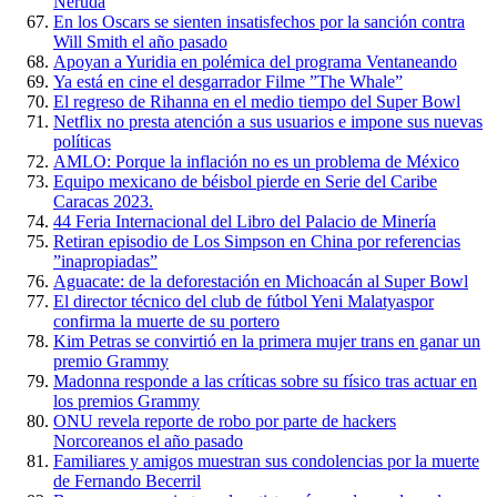
Neruda
En los Oscars se sienten insatisfechos por la sanción contra
Will Smith el año pasado
Apoyan a Yuridia en polémica del programa Ventaneando
Ya está en cine el desgarrador Filme ”The Whale”
El regreso de Rihanna en el medio tiempo del Super Bowl
Netflix no presta atención a sus usuarios e impone sus nuevas
políticas
AMLO: Porque la inflación no es un problema de México
Equipo mexicano de béisbol pierde en Serie del Caribe
Caracas 2023.
44 Feria Internacional del Libro del Palacio de Minería
Retiran episodio de Los Simpson en China por referencias
”inapropiadas”
Aguacate: de la deforestación en Michoacán al Super Bowl
El director técnico del club de fútbol Yeni Malatyaspor
confirma la muerte de su portero
Kim Petras se convirtió en la primera mujer trans en ganar un
premio Grammy
Madonna responde a las críticas sobre su físico tras actuar en
los premios Grammy
ONU revela reporte de robo por parte de hackers
Norcoreanos el año pasado
Familiares y amigos muestran sus condolencias por la muerte
de Fernando Becerril