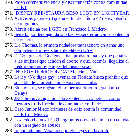
Piden combatir violencia y discriminación contra comunidad
LGBT
¡DISNEY REINSTAURA BESO LGBT EN LIGHTYEAR!
Activistas piden en Tijuana el fin del Título 42 de expulsión
de migrantes
Abren oficina pro LGBT en Francisco I. Madero
Senado pondera agenda sinaloense para erradicar la violencia
de género
Lia Thomas, la primera nadadora transgénero en ganar una
competencia universitaria de élite en USA
El Congreso de Guatemala ha aprobado una ley que penaliza
a las mujeres que acuden al aborto y que, además, ilegaliza el
matrimonio entre parejas del mismo sexo
¡NO SOY HOMOFÓBICA! Menciona Yuri
La ley “No digas gay” avanza en Florida; busca prohibir que
se hable de la orientación sexual en las aulas
Sin amparo, se registra el primer matrimonio igualitario en
Celaya
JEP abre investigación sobre violencias cometidas contra
menores LGBT reclutados durante el conflicto
Caso Junior Nieto: crímenes de odio contra la comunidad
LGBT en México
Los colombianos LGBT logran reconocimiento en una ciudad
con un legado de abusos
Importante que Veracruz apruebe leyes en favor de