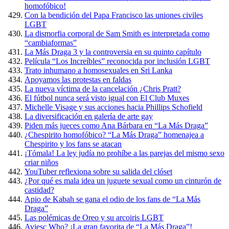
homofóbico!
Con la bendición del Papa Francisco las uniones civiles
LGBT
La dismorfia corporal de Sam Smith es interpretada como
“cambiaformas”
La Más Draga 3 y la controversia en su quinto capítulo
Película “Los Increíbles” reconocida por inclusión LGBT
Trato inhumano a homosexuales en Sri Lanka
Apoyamos las protestas en faldas
La nueva víctima de la cancelación ¿Chris Pratt?
El fútbol nunca será visto igual con El Club Muxes
Michelle Visage y sus acciones hacia Phillips Schofield
La diversificación en galería de arte gay
Piden más jueces como Ana Bárbara en “La Más Draga”
¿Chespirito homofóbico? “La Más Draga” homenajea a
Chespirito y los fans se atacan
¡Tómala! La ley judía no prohíbe a las parejas del mismo sexo
criar niños
YouTuber reflexiona sobre su salida del clóset
¿Por qué es mala idea un juguete sexual como un cinturón de
castidad?
Apio de Kabah se gana el odio de los fans de “La Más
Draga”
Las polémicas de Oreo y su arcoiris LGBT
Aviesc Who? ¡La gran favorita de “La Más Draga”!