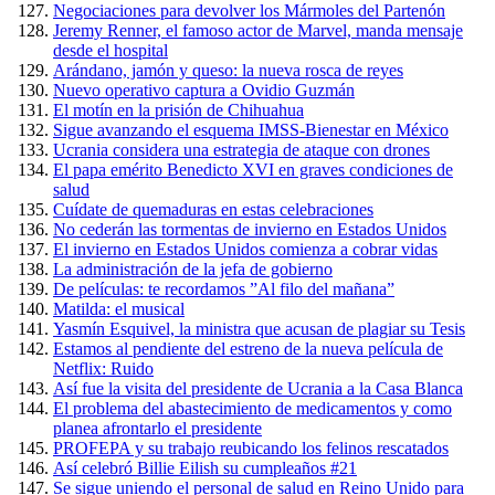
Negociaciones para devolver los Mármoles del Partenón
Jeremy Renner, el famoso actor de Marvel, manda mensaje
desde el hospital
Arándano, jamón y queso: la nueva rosca de reyes
Nuevo operativo captura a Ovidio Guzmán
El motín en la prisión de Chihuahua
Sigue avanzando el esquema IMSS-Bienestar en México
Ucrania considera una estrategia de ataque con drones
El papa emérito Benedicto XVI en graves condiciones de
salud
Cuídate de quemaduras en estas celebraciones
No cederán las tormentas de invierno en Estados Unidos
El invierno en Estados Unidos comienza a cobrar vidas
La administración de la jefa de gobierno
De películas: te recordamos ”Al filo del mañana”
Matilda: el musical
Yasmín Esquivel, la ministra que acusan de plagiar su Tesis
Estamos al pendiente del estreno de la nueva película de
Netflix: Ruido
Así fue la visita del presidente de Ucrania a la Casa Blanca
El problema del abastecimiento de medicamentos y como
planea afrontarlo el presidente
PROFEPA y su trabajo reubicando los felinos rescatados
Así celebró Billie Eilish su cumpleaños #21
Se sigue uniendo el personal de salud en Reino Unido para