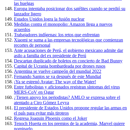
las huelgas
Europa intentaba posicionar dos satélites cuando se perdió su
lanzador ligero
Estados Unidos logra la fusión nuclear
Medidas contra el monopolio: Amazon llega a nuevos
acuerdos
Trabajadores indígenas: los retos que enfrentan
Xiaomi se suma a las empresas tecnológicas que comienzan
recortes de personal
Ante acusaciones de Perú, el gobierno mexicano admite dar
asilo a familia del ex presidente de Perú
Descartan duplicado de boletos en concierto de Bad Bunny
Capital de Ucrania bombardeada por drones rusos
Argentina se vuelve campeón del mundial 2022
Fernando Santos se va después de este Mundial
¡Ya se estrenó Avatar: The way of the Water!
Entre futbolistas y aficionados registran síntomas del virus
MERS-CoV en Qatar
¿Tienen apoyo los periodistas? AMLO se expresa sobre el
atentado a Ciro Gómez Leyva
El presidente de Estados Unidos propone regular las armas en
el país para evitar más tiroteos
Regresa Joaquin Phoenix como el Joker
Tenoch Huerta en los premios de la academia, Marvel quiere
nominarlo