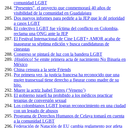
comunidad LGBT
“Presentes”, el proyecto que conmemorará 40 años de
visibilidad de la comunidad en Guadalajara
Dos nuevos informes para pedirle a la JEP que le dé prioridad
a casos LGBT
El colectivo LGBT fue víctima del conflicto en Colombia,
reclama una ONG ante la JEP
El Festival Internacional de Cine LGBT+ AMOR acaba de
inaugurar su séptima edición y busca candidaturas de
cineastas
Congreso se pintará de luz con la bandera LGBT
¡Histórico! Se emite primera acta de nacimiento No Binaria en
México
China censura a la serie Friends
Por primera vez, la justicia francesa ha reconocido que una
mujer transexual tiene derecho a figurar como madre de su
hijo.
Muere la actriz Isabel Torres (‘Veneno’)
El gobierno israelí ha prohibido a los médicos practicar
terapias de conversión sexual
Los colombianos LGBT logran reconocimiento en una ciudad
con un legado de abusos
Programa de Derechos Humanos de Celaya tomará en cuenta
a la comunidad LGBT
Federación de Natación de EU cambia reglamento por atleta