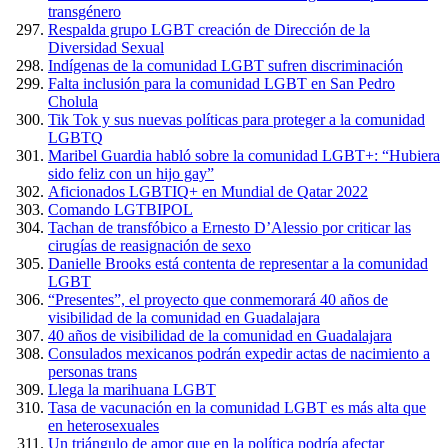
transgénero
Respalda grupo LGBT creación de Dirección de la
Diversidad Sexual
Indígenas de la comunidad LGBT sufren discriminación
Falta inclusión para la comunidad LGBT en San Pedro
Cholula
Tik Tok y sus nuevas políticas para proteger a la comunidad
LGBTQ
Maribel Guardia habló sobre la comunidad LGBT+: “Hubiera
sido feliz con un hijo gay”
Aficionados LGBTIQ+ en Mundial de Qatar 2022
Comando LGTBIPOL
Tachan de transfóbico a Ernesto D’Alessio por criticar las
cirugías de reasignación de sexo
Danielle Brooks está contenta de representar a la comunidad
LGBT
“Presentes”, el proyecto que conmemorará 40 años de
visibilidad de la comunidad en Guadalajara
40 años de visibilidad de la comunidad en Guadalajara
Consulados mexicanos podrán expedir actas de nacimiento a
personas trans
Llega la marihuana LGBT
Tasa de vacunación en la comunidad LGBT es más alta que
en heterosexuales
Un triángulo de amor que en la política podría afectar