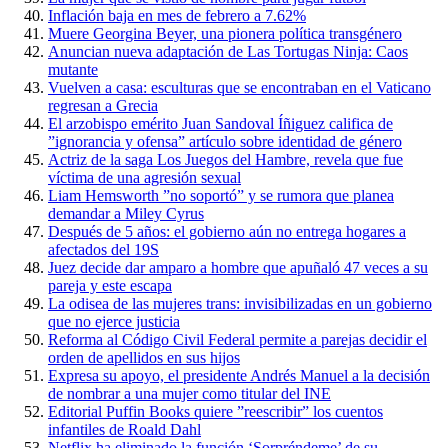
Inflación baja en mes de febrero a 7.62%
Muere Georgina Beyer, una pionera política transgénero
Anuncian nueva adaptación de Las Tortugas Ninja: Caos
mutante
Vuelven a casa: esculturas que se encontraban en el Vaticano
regresan a Grecia
El arzobispo emérito Juan Sandoval Íñiguez califica de
”ignorancia y ofensa” artículo sobre identidad de género
Actriz de la saga Los Juegos del Hambre, revela que fue
víctima de una agresión sexual
Liam Hemsworth ”no soportó” y se rumora que planea
demandar a Miley Cyrus
Después de 5 años: el gobierno aún no entrega hogares a
afectados del 19S
Juez decide dar amparo a hombre que apuñaló 47 veces a su
pareja y este escapa
La odisea de las mujeres trans: invisibilizadas en un gobierno
que no ejerce justicia
Reforma al Código Civil Federal permite a parejas decidir el
orden de apellidos en sus hijos
Expresa su apoyo, el presidente Andrés Manuel a la decisión
de nombrar a una mujer como titular del INE
Editorial Puffin Books quiere ”reescribir” los cuentos
infantiles de Roald Dahl
Netflix ha eliminado la función ‘Sorpréndeme’ de su