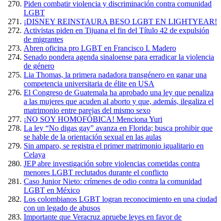
Piden combatir violencia y discriminación contra comunidad
LGBT
¡DISNEY REINSTAURA BESO LGBT EN LIGHTYEAR!
Activistas piden en Tijuana el fin del Título 42 de expulsión
de migrantes
Abren oficina pro LGBT en Francisco I. Madero
Senado pondera agenda sinaloense para erradicar la violencia
de género
Lia Thomas, la primera nadadora transgénero en ganar una
competencia universitaria de élite en USA
El Congreso de Guatemala ha aprobado una ley que penaliza
a las mujeres que acuden al aborto y que, además, ilegaliza el
matrimonio entre parejas del mismo sexo
¡NO SOY HOMOFÓBICA! Menciona Yuri
La ley “No digas gay” avanza en Florida; busca prohibir que
se hable de la orientación sexual en las aulas
Sin amparo, se registra el primer matrimonio igualitario en
Celaya
JEP abre investigación sobre violencias cometidas contra
menores LGBT reclutados durante el conflicto
Caso Junior Nieto: crímenes de odio contra la comunidad
LGBT en México
Los colombianos LGBT logran reconocimiento en una ciudad
con un legado de abusos
Importante que Veracruz apruebe leyes en favor de