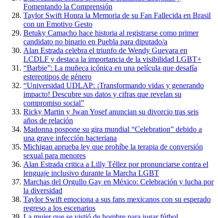
Fomentando la Comprensión
Taylor Swift Honra la Memoria de su Fan Fallecida en Brasil
con un Emotivo Gesto
Betuky Camacho hace historia al registrarse como primer
candidato no binario en Puebla para diputado/a
Alan Estrada celebra el triunfo de Wendy Guevara en
LCDLF y destaca la importancia de la visibilidad LGBT+
“Barbie”: La muñeca icónica en una película que desafía
estereotipos de género
“Universidad UDLAP: ¡Transformando vidas y generando
impacto! Descubre sus datos y cifras que revelan su
compromiso social”
Ricky Martin y Jwan Yosef anuncian su divorcio tras seis
años de relación
Madonna pospone su gira mundial “Celebration” debido a
una grave infección bacteriana
Michigan aprueba ley que prohíbe la terapia de conversión
sexual para menores
Alan Estrada critica a Lilly Téllez por pronunciarse contra el
lenguaje inclusivo durante la Marcha LGBT
Marchas del Orgullo Gay en México: Celebración y lucha por
la diversidad
Taylor Swift emociona a sus fans mexicanos con su esperado
regreso a los escenarios
La mujer que se vistió de hombre para jugar fútbol