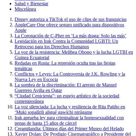
Salud y Bienestar
Miscelánea
Disney autoriza a TikTok el uso de clips de sus franquicias
AppleCare One ofrece seguro unificado para dispositivos
Apple
La Coronación de C-Pher en ‘La más draga: Solo las más’
Legislación en Irak Contra la Comunidad LGBTI: Un
Retroceso para los Derechos Humanos
La voz de la resistencia: Melibea Obono y la lucha LGTBI en
Guinea Ecuatorial
Redadas en Rusia: La represión oculta tras las fiestas
temáticas
Conflictos y Leyes: La Controversia de J.K. Rowling y la
Nueva Ley en Escocia
La sombra de la discriminación: El arresto de Manuel
Guerrero Aviña en Qatar
“Ciudad Cenicienta”: un espejo artístico de la sociedad
contemporánea
La voz silenciada: La lucha y resiliencia de Rita Patiño en
‘Muki sopalírili aligué gawíchi nirúgame
Irak aprueba ley para criminalizar la homosexualidad con
penas de hasta 15 años de cárcel
Creamilandia: Últimos días del Primer Museo del Helado
Xavier Dolan: De Prodigio Cinematográfico a Presidente del