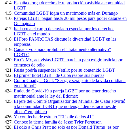
España otorga derecho de reproducción asistida a comunidad
LGBT
Comunidad LGBT logra un matrimonio más en Durango
Parejas LGBT pagan hasta 20 mil pesos para poder casarse en
Guanajuato
Italia crea el cargo de enviado especial por los derechos
LGBT en el mundo
El Foro PANROTAS discute la diversidad LGBT en las
empresas
Canadá vota para prohibir el “tratamiento alternativo”
LGBTQ
En CdMx, activistas LGBT marchan para exigir justicia por
crímenes de odio
Rusia podría suspender Netflix por su contenido LGBT
El primer hotel LGBT de Cuba reabre sus puertas
Conor Coady, a Goal: “Ser gay será parte de la vida cotidiana
en el fútbol”
Endeudó Covid-19 a pareja LGBT por no tener derecho
matrimonial ante la ley del Edomex
El jefe del Comité Organizador del Mundial de Qatar advirtió
a la comunidad LGBT que no tenga “demostraciones de
afecto” en público
Ya con fecha de estreno “El baile de los 41”
Conoce la tierna familia de Jesse Tyler Ferguson
El odio a Chris Pratt no solo es por Donald Trump ¡es por