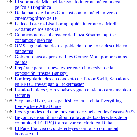
El sobrino de Michael Jackson lo interpretará en nueva
película Biográfica
De la mano de James Gun, así continuará el universo
cinematográfico de DC
Fallece la actriz Lisa Loring, quién interpretó a Merlina
Addams en los años 60
Conmemoramos al creador de Plaza Sésamo, aquí te
contamos quién fue
OMS sigue alertando a la población que no se descuide en la
pandemia
Gobierno busca apresar a Inés Gómez Mont por presuntos
delitos
Prepárate para la nueva experiencia inmersiva de la
exposición ”Inside Banksy”
Por irregularidades en concierto de Taylor Swift, Senadores
en EEUU investigan a Ticketmaster
Estados Unidos y otros países siguen enviando armamento a
Ucrania
Stephanie Hsu y su papel lésbico en la cinta Everything
Everywhere All at Once
Los 3 grandes del cine mexicano de vuelta en los Oscars 2023
Beyonce: de su último álbum a favor de los derechos de la
comunidad LGTBQ+ a realizar concierto en Dubai
El Papa Francisco condena leyes contra la comunidad
homosexual