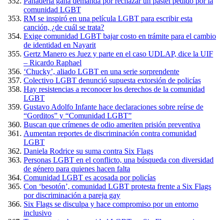
Panadería gana demanda por rechazar un pastel pedido por la
comunidad LGBT
RM se inspiró en una película LGBT para escribir esta
canción, ¿de cuál se trata?
Exige comunidad LGBT bajar costo en trámite para el cambio
de identidad en Nayarit
Gertz Manero es Juez y parte en el caso UDLAP, dice la UIF
– Ricardo Raphael
‘Chucky’, aliado LGBT en una serie sorprendente
Colectivo LGBT denunció supuesta extorsión de policías
Hay resistencias a reconocer los derechos de la comunidad
LGBT
Gustavo Adolfo Infante hace declaraciones sobre reírse de
“Gorditos” y “Comunidad LGBT”
Buscan que crímenes de odio ameriten prisión preventiva
Aumentan reportes de discriminación contra comunidad
LGBT
Daniela Rodrice su suma contra Six Flags
Personas LGBT en el conflicto, una búsqueda con diversidad
de género para quienes hacen falta
Comunidad LGBT es acosada por policías
Con ‘besotón’, comunidad LGBT protesta frente a Six Flags
por discriminación a pareja gay
Six Flags se disculpa y hace compromiso por un entorno
inclusivo