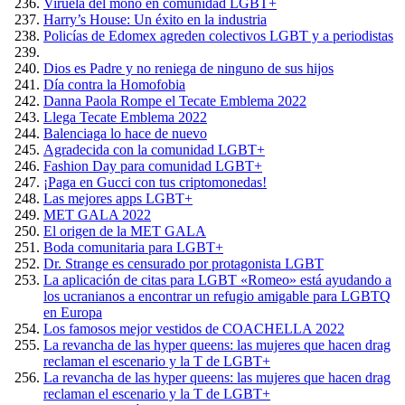
Viruela del mono en comunidad LGBT+
Harry’s House: Un éxito en la industria
Policías de Edomex agreden colectivos LGBT y a periodistas
Dios es Padre y no reniega de ninguno de sus hijos
Día contra la Homofobia
Danna Paola Rompe el Tecate Emblema 2022
Llega Tecate Emblema 2022
Balenciaga lo hace de nuevo
Agradecida con la comunidad LGBT+
Fashion Day para comunidad LGBT+
¡Paga en Gucci con tus criptomonedas!
Las mejores apps LGBT+
MET GALA 2022
El origen de la MET GALA
Boda comunitaria para LGBT+
Dr. Strange es censurado por protagonista LGBT
La aplicación de citas para LGBT «Romeo» está ayudando a
los ucranianos a encontrar un refugio amigable para LGBTQ
en Europa
Los famosos mejor vestidos de COACHELLA 2022
La revancha de las hyper queens: las mujeres que hacen drag
reclaman el escenario y la T de LGBT+
La revancha de las hyper queens: las mujeres que hacen drag
reclaman el escenario y la T de LGBT+