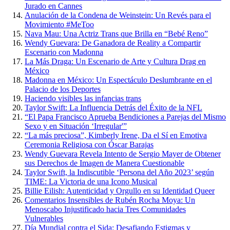
Jurado en Cannes
Anulación de la Condena de Weinstein: Un Revés para el
Movimiento #MeToo
Nava Mau: Una Actriz Trans que Brilla en “Bebé Reno”
Wendy Guevara: De Ganadora de Reality a Compartir
Escenario con Madonna
La Más Draga: Un Escenario de Arte y Cultura Drag en
México
Madonna en México: Un Espectáculo Deslumbrante en el
Palacio de los Deportes
Haciendo visibles las infancias trans
Taylor Swift: La Influencia Detrás del Éxito de la NFL
“El Papa Francisco Aprueba Bendiciones a Parejas del Mismo
Sexo y en Situación ‘Irregular'”
“La más preciosa”, Kimberly Irene, Da el Sí en Emotiva
Ceremonia Religiosa con Óscar Barajas
Wendy Guevara Revela Intento de Sergio Mayer de Obtener
sus Derechos de Imagen de Manera Cuestionable
Taylor Swift, la Indiscutible ‘Persona del Año 2023’ según
TIME: La Victoria de una Icono Musical
Billie Eilish: Autenticidad y Orgullo en su Identidad Queer
Comentarios Insensibles de Rubén Rocha Moya: Un
Menoscabo Injustificado hacia Tres Comunidades
Vulnerables
Día Mundial contra el Sida: Desafiando Estigmas y