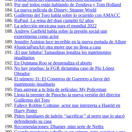
Por qué todos están hablando de Zendaya y Tom Holland
La nueva película de Disney: Strange World
Guillermo del Toro habla sobre lo ocurrido con AMACC
RuPaul, La reina del drag cumplió 62 años
La selección mexicana para el mundial 2022
Andrew Garfield habla sobre la presión social que
experimenta como actor
Jennifer Aniston luce increíble en la nueva portada de Allure
#JusticiaParaAri otra mujer que no llega a casa
¡El que faltaba! Tamaulipas legaliza los matrimonios
igualitarios
En Quintana Roo se despenaliza el aborto
No hay pruebas: la FGR dictamina caso de Pío López
Obrador
El número 31: El Congreso de Guerrero a favor del
matrimonio igualitario
Para agregar a tu lista de películas: My Policeman
Llega la premier de Pinocho la nueva versión del director
Guillermo del Toro
Fallece Robbie Coltrane, actor que interpreta a Hagrid en
Harry Potter
Piden familiares de ladrón ‘’sacrificar’’ al perro que lo atacó
defendiendo su casa
Recomendaciones: Dhamer, mini serie de Netlix
Cuando mostrar tu cabello es un crimen, pero asesinar a una