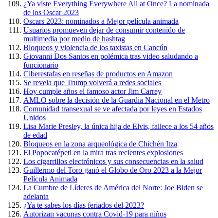
¿Ya viste Everything Everywhere All at Once? La nominada
de los Oscar 2023
Oscars 2023: nominados a Mejor película animada
Usuarios promueven dejar de consumir contenido de
multimedia por medio de hashtag
Bloqueos y violencia de los taxistas en Cancún
Giovanni Dos Santos en polémica tras video saludando a
funcionario
Ciberestafas en reseñas de productos en Amazon
Se revela que Trump volverá a redes sociales
Hoy cumple años el famoso actor Jim Carrey
AMLO sobre la decisión de la Guardia Nacional en el Metro
Comunidad transexual se ve afectada por leyes en Estados
Unidos
Lisa Marie Presley, la única hija de Elvis, fallece a los 54 años
de edad
Bloqueos en la zona arqueológica de Chichén Itza
El Popocatépetl en la mira tras recientes explosiones
Los cigarrillos electrónicos y sus consecuencias en la salud
Guillermo del Toro ganó el Globo de Oro 2023 a la Mejor
Película Animada
La Cumbre de Líderes de América del Norte: Joe Biden se
adelanta
¿Ya te sabes los días feriados del 2023?
Autorizan vacunas contra Covid-19 para niños