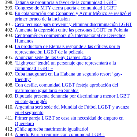
Tatiana se pronuncia a favor de la comunidad LGBT
Congreso de MTY cierra puerta a comunidad LGBT
En colaboración con Conapred y Acnur México se realizó el
primer torneo de la inclusión
Cero recursos para prevenir y eliminar discriminación LGBT
Aumenta la depresión entre las personas LGBT en Polonia
Centroamérica conmemora día Internacional de Derechos
Humanos
La productora de Eternals responde a las críticas por la
representación LGBT de la película
Anuncian sede de los Gay Games 2026
‘Lightyear’ tendrá un personaje que representará a la
comunidad LGBT+
Cuba inaugurará en La Habana un segundo resort ‘gay-
friendly’
Con desfile, comunidad LGBT festeja aprobación del
matrimonio igualitario en Sinaloa
Diputada presenta denuncia por discriminar a menor LGBT
en colegio inglés
Argentina será sede del Mundial de Fútbol LGBT y avanza
en el segmento
Primer pareja LGBT se casa sin necesidad de amparo en
Querétaro
¡Chile aprueba matrimonio igualitario!
Abierto Kuri a reunirse con comunidad LGBT