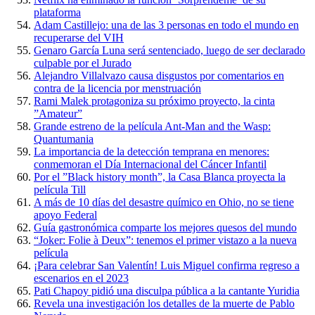
plataforma
Adam Castillejo: una de las 3 personas en todo el mundo en
recuperarse del VIH
Genaro García Luna será sentenciado, luego de ser declarado
culpable por el Jurado
Alejandro Villalvazo causa disgustos por comentarios en
contra de la licencia por menstruación
Rami Malek protagoniza su próximo proyecto, la cinta
”Amateur”
Grande estreno de la película Ant-Man and the Wasp:
Quantumania
La importancia de la detección temprana en menores:
conmemoran el Día Internacional del Cáncer Infantil
Por el ”Black history month”, la Casa Blanca proyecta la
película Till
A más de 10 días del desastre químico en Ohio, no se tiene
apoyo Federal
Guía gastronómica comparte los mejores quesos del mundo
“Joker: Folie à Deux”: tenemos el primer vistazo a la nueva
película
¡Para celebrar San Valentín! Luis Miguel confirma regreso a
escenarios en el 2023
Pati Chapoy pidió una disculpa pública a la cantante Yuridia
Revela una investigación los detalles de la muerte de Pablo