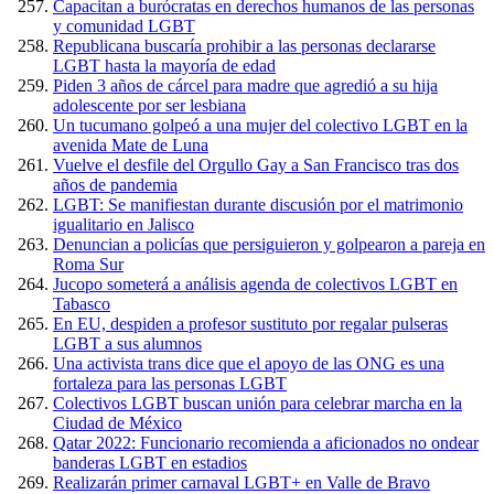
Capacitan a burócratas en derechos humanos de las personas
y comunidad LGBT
Republicana buscaría prohibir a las personas declararse
LGBT hasta la mayoría de edad
Piden 3 años de cárcel para madre que agredió a su hija
adolescente por ser lesbiana
Un tucumano golpeó a una mujer del colectivo LGBT en la
avenida Mate de Luna
Vuelve el desfile del Orgullo Gay a San Francisco tras dos
años de pandemia
LGBT: Se manifiestan durante discusión por el matrimonio
igualitario en Jalisco
Denuncian a policías que persiguieron y golpearon a pareja en
Roma Sur
Jucopo someterá a análisis agenda de colectivos LGBT en
Tabasco
En EU, despiden a profesor sustituto por regalar pulseras
LGBT a sus alumnos
Una activista trans dice que el apoyo de las ONG es una
fortaleza para las personas LGBT
Colectivos LGBT buscan unión para celebrar marcha en la
Ciudad de México
Qatar 2022: Funcionario recomienda a aficionados no ondear
banderas LGBT en estadios
Realizarán primer carnaval LGBT+ en Valle de Bravo