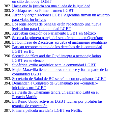
un sitio del lobby LGBT
Hasta que la justicia sea una aliada de la igualdad
Suchiapa realiza Primer Torneo LGBT
Airbnb y organizaciones LGBT Argentina firman un acuerdo
para viajes inclusivos
Los legisladores de Senegal están redactando una nueva
legislación para la comunidad LGBT
Aprueban creación de Parlamento LGBT en México
Se casa la primera pareja del sexo femenino en Querétaro
El Congreso de Zacatecas aprueba el matrimonio igualitario
Buscan reconocimiento de los derechos de la comunidad
LGBT en BC
Secuela de “Sex and the City” integra a personaje latino
LGBT en su elenco
Sudáfrica, exilio agridulce para la comunidad LGBT
Mujer Maravilla tiene un nuevo romance y forma parte de la
comunidad LGBT+
Secretario de Salud de BC se reúne con organismos LGBT
Demandan a Congreso de Guanajuato por «congelar»
iniciativas pro LGBT
La Fiesta del Chamamé tendrá un escenario Lgbt en el
Espacio Mariño
En Reino Unido activistas LGBT luchan por prohibir las
terapias de conversión
Primera película navideña LGBT en Netflix