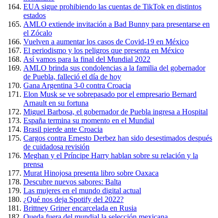
EUA sigue prohibiendo las cuentas de TikTok en distintos
estados
AMLO extiende invitación a Bad Bunny para presentarse en
el Zócalo
Vuelven a aumentar los casos de Covid-19 en México
El periodismo y los peligros que presenta en México
Así vamos para la final del Mundial 2022
AMLO brinda sus condolencias a la familia del gobernador
de Puebla, falleció el día de hoy
Gana Argentina 3-0 contra Croacia
Elon Musk se ve sobrepasado por el empresario Bernard
Arnault en su fortuna
Miguel Barbosa, el gobernador de Puebla ingresa a Hospital
España termina su momento en el Mundial
Brasil pierde ante Croacia
Cargos contra Ernesto Derbez han sido desestimados después
de cuidadosa revisión
Meghan y el Príncipe Harry hablan sobre su relación y la
prensa
Murat Hinojosa presenta libro sobre Oaxaca
Descubre nuevos sabores: Balta
Las mujeres en el mundo digital actual
¿Qué nos deja Spotify del 2022?
Brittney Griner encarcelada en Rusia
Queda fuera del mundial la selección mexicana