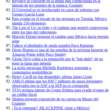
Beyonce se convierte en la artista más condecorada en la
historia de los premios de la música: Grammy
El Universal se ve involucrado en casos de soborno con
Genaro García Luna
Para ayudar en el rescate de las personas en Turquía: México
manda 150 elementos
The Last of Us: su éxito y el capítulo que generó controversia
entre los fans del videojuego
Marcelo Ebrard propone el cambio para México hacía energía
solar
Fallece el diseñador de moda español Paco Rabanne
Diego Boneta es una de las estrellas de la próxima bioserie de
Amazon Prime sobre Paco Stanley
Gloria Trevi culpa a la reputación que le ”han dado” de no
tener la fama que debería
La actriz mexicana Michelle Rodríguez responde a
comentarios gordofóbicos
Henry Cavill no fue despedido: afirma James Gunn
AMLO afirma que los 830.7 millones de pesos irregulares
observados por la ASF a la SEP no es corrupción
TFJA rechaza intento de Grupo Elektra para evadir el pago de
un crédito fiscal
Shakira presenta exposición de su carrera en Museo del
Grammy
¿Ya te enteraste? ¡BLACKPINK viene a México!