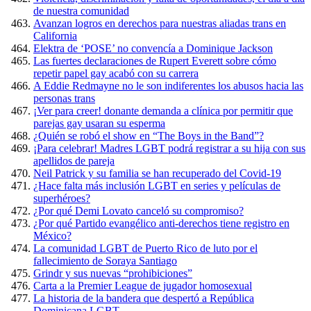
de nuestra comunidad
Avanzan logros en derechos para nuestras aliadas trans en
California
Elektra de ‘POSE’ no convencía a Dominique Jackson
Las fuertes declaraciones de Rupert Everett sobre cómo
repetir papel gay acabó con su carrera
A Eddie Redmayne no le son indiferentes los abusos hacia las
personas trans
¡Ver para creer! donante demanda a clínica por permitir que
parejas gay usaran su esperma
¿Quién se robó el show en “The Boys in the Band”?
¡Para celebrar! Madres LGBT podrá registrar a su hija con sus
apellidos de pareja
Neil Patrick y su familia se han recuperado del Covid-19
¿Hace falta más inclusión LGBT en series y películas de
superhéroes?
¿Por qué Demi Lovato canceló su compromiso?
¿Por qué Partido evangélico anti-derechos tiene registro en
México?
La comunidad LGBT de Puerto Rico de luto por el
fallecimiento de Soraya Santiago
Grindr y sus nuevas “prohibiciones”
Carta a la Premier League de jugador homosexual
La historia de la bandera que despertó a República
Dominicana LGBT