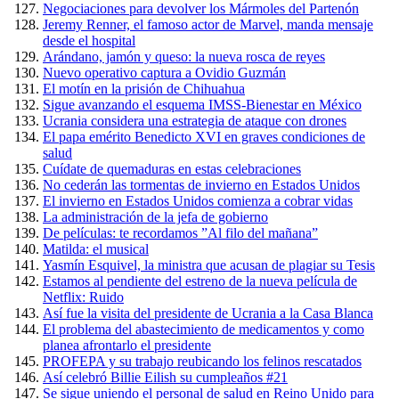
Negociaciones para devolver los Mármoles del Partenón
Jeremy Renner, el famoso actor de Marvel, manda mensaje
desde el hospital
Arándano, jamón y queso: la nueva rosca de reyes
Nuevo operativo captura a Ovidio Guzmán
El motín en la prisión de Chihuahua
Sigue avanzando el esquema IMSS-Bienestar en México
Ucrania considera una estrategia de ataque con drones
El papa emérito Benedicto XVI en graves condiciones de
salud
Cuídate de quemaduras en estas celebraciones
No cederán las tormentas de invierno en Estados Unidos
El invierno en Estados Unidos comienza a cobrar vidas
La administración de la jefa de gobierno
De películas: te recordamos ”Al filo del mañana”
Matilda: el musical
Yasmín Esquivel, la ministra que acusan de plagiar su Tesis
Estamos al pendiente del estreno de la nueva película de
Netflix: Ruido
Así fue la visita del presidente de Ucrania a la Casa Blanca
El problema del abastecimiento de medicamentos y como
planea afrontarlo el presidente
PROFEPA y su trabajo reubicando los felinos rescatados
Así celebró Billie Eilish su cumpleaños #21
Se sigue uniendo el personal de salud en Reino Unido para