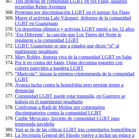
Tras protesta de comunidad LGBT en Six Flags, usuarios
recuerdan Reino Aventura
Protestan por discriminación LGBT en el parque Six Flags
Muere el activista Lalo Vázquez, defensor de la comunidad
LGBT en Guanajuato
Un deportista olímpico y activista LGBT murió a los 32 años
‘Era Diferente’, la canción que Los Tigres del Norte le
regalaron a la comunidad LGBT
LGBT: Guanajuato se une a estados que dicen “sí” al
matrimonio igualitario
Mary Robles, historia viva de la comunidad LGBT en Salta
Por ir en contra del Islam, Qatar decomisa juguetes con
colores parecidos a bandera LGBT
“Maricoin”: lanzan la primera criptomoneda de la comunidad
LGBT
Avanza lucha contra la homofobia pero persiste temor a
denunciar
Comunidad LGBT puede estar tranquila, en Guerrero se
trabaja en el matrimonio igualitario
Confrontan a Raúl de Molina por comentarios
discriminatorios contra la comunidad LGBT
Caribe Mexicano, favorito de comunidad LGBT para
temporada navideña
Yuri se ríe de las críticas LGBT tras comentarios homofóbicos
La Secretaría General del Sínodo vuelve a incluir un enlace a