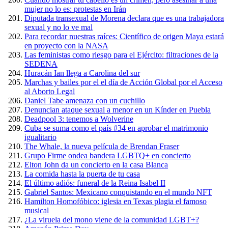
mujer no lo es: protestas en Irán
Diputada transexual de Morena declara que es una trabajadora
sexual y no lo ve mal
Para recordar nuestras raíces: Científico de origen Maya estará
en proyecto con la NASA
Las feministas como riesgo para el Ejército: filtraciones de la
SEDENA
Huracán Ian llega a Carolina del sur
Marchas y bailes por el el día de Acción Global por el Acceso
al Aborto Legal
Daniel Tabe amenaza con un cuchillo
Denuncian ataque sexual a menor en un Kínder en Puebla
Deadpool 3: tenemos a Wolverine
Cuba se suma como el país #34 en aprobar el matrimonio
igualitario
The Whale, la nueva película de Brendan Fraser
Grupo Firme ondea bandera LGBTQ+ en concierto
Elton John da un concierto en la casa Blanca
La comida hasta la puerta de tu casa
El último adiós: funeral de la Reina Isabel II
Gabriel Santos: Mexicano conquistando en el mundo NFT
Hamilton Homofóbico: iglesia en Texas plagia el famoso
musical
¿La viruela del mono viene de la comunidad LGBT+?