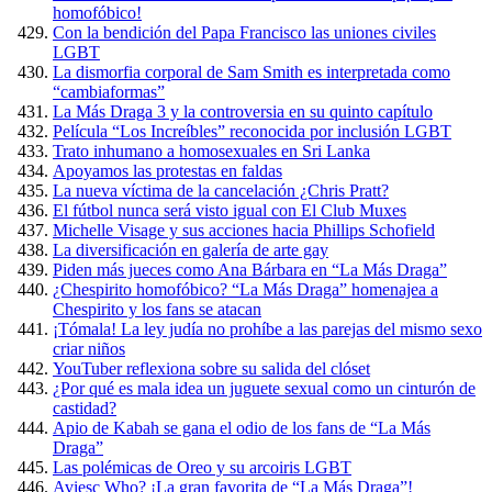
homofóbico!
Con la bendición del Papa Francisco las uniones civiles
LGBT
La dismorfia corporal de Sam Smith es interpretada como
“cambiaformas”
La Más Draga 3 y la controversia en su quinto capítulo
Película “Los Increíbles” reconocida por inclusión LGBT
Trato inhumano a homosexuales en Sri Lanka
Apoyamos las protestas en faldas
La nueva víctima de la cancelación ¿Chris Pratt?
El fútbol nunca será visto igual con El Club Muxes
Michelle Visage y sus acciones hacia Phillips Schofield
La diversificación en galería de arte gay
Piden más jueces como Ana Bárbara en “La Más Draga”
¿Chespirito homofóbico? “La Más Draga” homenajea a
Chespirito y los fans se atacan
¡Tómala! La ley judía no prohíbe a las parejas del mismo sexo
criar niños
YouTuber reflexiona sobre su salida del clóset
¿Por qué es mala idea un juguete sexual como un cinturón de
castidad?
Apio de Kabah se gana el odio de los fans de “La Más
Draga”
Las polémicas de Oreo y su arcoiris LGBT
Aviesc Who? ¡La gran favorita de “La Más Draga”!