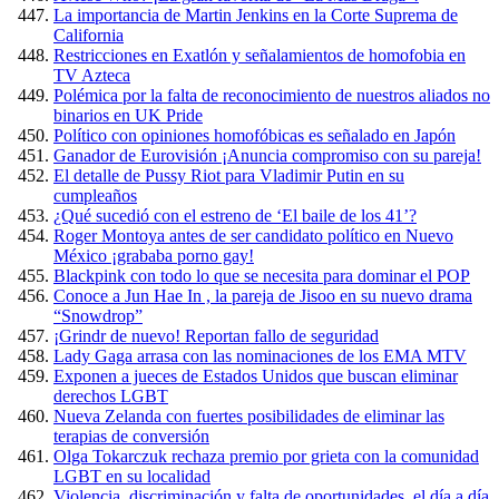
La importancia de Martin Jenkins en la Corte Suprema de
California
Restricciones en Exatlón y señalamientos de homofobia en
TV Azteca
Polémica por la falta de reconocimiento de nuestros aliados no
binarios en UK Pride
Político con opiniones homofóbicas es señalado en Japón
Ganador de Eurovisión ¡Anuncia compromiso con su pareja!
El detalle de Pussy Riot para Vladimir Putin en su
cumpleaños
¿Qué sucedió con el estreno de ‘El baile de los 41’?
Roger Montoya antes de ser candidato político en Nuevo
México ¡grababa porno gay!
Blackpink con todo lo que se necesita para dominar el POP
Conoce a Jun Hae In , la pareja de Jisoo en su nuevo drama
“Snowdrop”
¡Grindr de nuevo! Reportan fallo de seguridad
Lady Gaga arrasa con las nominaciones de los EMA MTV
Exponen a jueces de Estados Unidos que buscan eliminar
derechos LGBT
Nueva Zelanda con fuertes posibilidades de eliminar las
terapias de conversión
Olga Tokarczuk rechaza premio por grieta con la comunidad
LGBT en su localidad
Violencia, discriminación y falta de oportunidades, el día a día