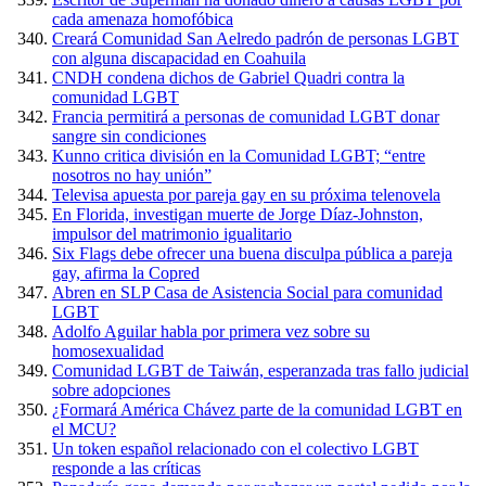
cada amenaza homofóbica
Creará Comunidad San Aelredo padrón de personas LGBT
con alguna discapacidad en Coahuila
CNDH condena dichos de Gabriel Quadri contra la
comunidad LGBT
Francia permitirá a personas de comunidad LGBT donar
sangre sin condiciones
Kunno critica división en la Comunidad LGBT; “entre
nosotros no hay unión”
Televisa apuesta por pareja gay en su próxima telenovela
En Florida, investigan muerte de Jorge Díaz-Johnston,
impulsor del matrimonio igualitario
Six Flags debe ofrecer una buena disculpa pública a pareja
gay, afirma la Copred
Abren en SLP Casa de Asistencia Social para comunidad
LGBT
Adolfo Aguilar habla por primera vez sobre su
homosexualidad
Comunidad LGBT de Taiwán, esperanzada tras fallo judicial
sobre adopciones
¿Formará América Chávez parte de la comunidad LGBT en
el MCU?
Un token español relacionado con el colectivo LGBT
responde a las críticas