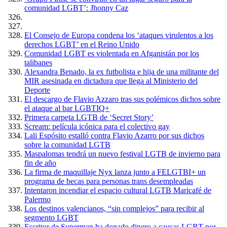
comunidad LGBT’: Jhonny Caz
El Consejo de Europa condena los ‘ataques virulentos a los
derechos LGBT’ en el Reino Unido
Comunidad LGBT es violentada en Afganistán por los
talibanes
Alexandra Benado, la ex futbolista e hija de una militante del
MIR asesinada en dictadura que llega al Ministerio del
Deporte
El descargo de Flavio Azzaro tras sus polémicos dichos sobre
el ataque al bar LGBTIQ+
Primera carpeta LGTB de ‘Secret Story’
Scream: película icónica para el colectivo gay
Lali Espósito estalló contra Flavio Azarro por sus dichos
sobre la comunidad LGTB
Maspalomas tendrá un nuevo festival LGTB de invierno para
fin de año
La firma de maquillaje Nyx lanza junto a FELGTBI+ un
programa de becas para personas trans desempleadas
Intentaron incendiar el espacio cultural LGTB Maricafé de
Palermo
Los destinos valencianos, “sin complejos” para recibir al
segmento LGBT
Escritor de Superman ha donado dinero a causas LGBT por