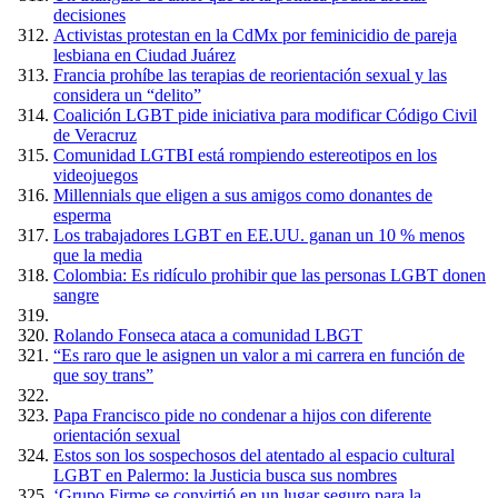
decisiones
Activistas protestan en la CdMx por feminicidio de pareja
lesbiana en Ciudad Juárez
Francia prohíbe las terapias de reorientación sexual y las
considera un “delito”
Coalición LGBT pide iniciativa para modificar Código Civil
de Veracruz
Comunidad LGTBI está rompiendo estereotipos en los
videojuegos
Millennials que eligen a sus amigos como donantes de
esperma
Los trabajadores LGBT en EE.UU. ganan un 10 % menos
que la media
Colombia: Es ridículo prohibir que las personas LGBT donen
sangre
Rolando Fonseca ataca a comunidad LBGT
“Es raro que le asignen un valor a mi carrera en función de
que soy trans”
Papa Francisco pide no condenar a hijos con diferente
orientación sexual
Estos son los sospechosos del atentado al espacio cultural
LGBT en Palermo: la Justicia busca sus nombres
‘Grupo Firme se convirtió en un lugar seguro para la