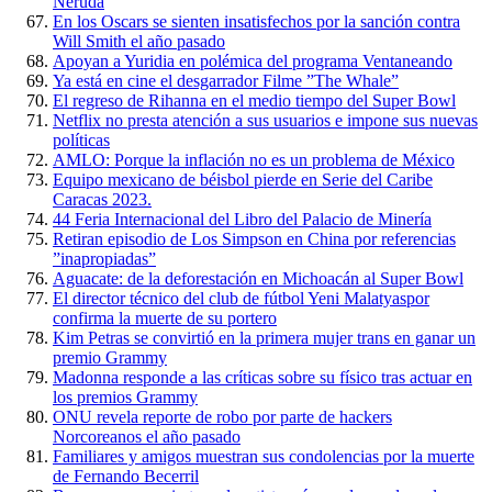
Neruda
En los Oscars se sienten insatisfechos por la sanción contra
Will Smith el año pasado
Apoyan a Yuridia en polémica del programa Ventaneando
Ya está en cine el desgarrador Filme ”The Whale”
El regreso de Rihanna en el medio tiempo del Super Bowl
Netflix no presta atención a sus usuarios e impone sus nuevas
políticas
AMLO: Porque la inflación no es un problema de México
Equipo mexicano de béisbol pierde en Serie del Caribe
Caracas 2023.
44 Feria Internacional del Libro del Palacio de Minería
Retiran episodio de Los Simpson en China por referencias
”inapropiadas”
Aguacate: de la deforestación en Michoacán al Super Bowl
El director técnico del club de fútbol Yeni Malatyaspor
confirma la muerte de su portero
Kim Petras se convirtió en la primera mujer trans en ganar un
premio Grammy
Madonna responde a las críticas sobre su físico tras actuar en
los premios Grammy
ONU revela reporte de robo por parte de hackers
Norcoreanos el año pasado
Familiares y amigos muestran sus condolencias por la muerte
de Fernando Becerril