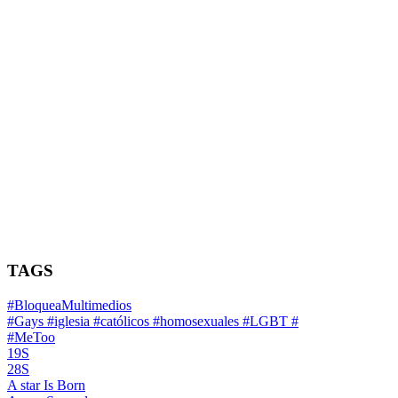
TAGS
#BloqueaMultimedios
#Gays #iglesia #católicos #homosexuales #LGBT #
#MeToo
19S
28S
A star Is Born