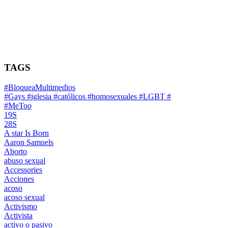
TAGS
#BloqueaMultimedios
#Gays #iglesia #católicos #homosexuales #LGBT #
#MeToo
19S
28S
A star Is Born
Aaron Samuels
Aborto
abuso sexual
Accessories
Acciones
acoso
acoso sexual
Activismo
Activista
activo o pasivo