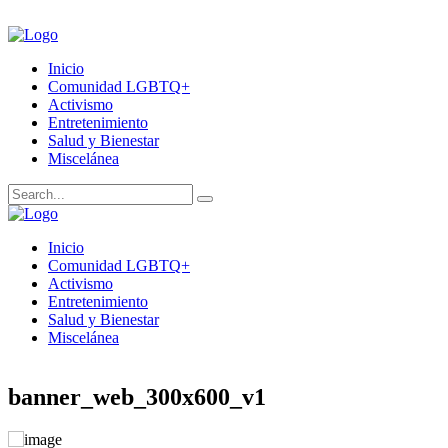
Inicio
Comunidad LGBTQ+
Activismo
Entretenimiento
Salud y Bienestar
Miscelánea
Inicio
Comunidad LGBTQ+
Activismo
Entretenimiento
Salud y Bienestar
Miscelánea
banner_web_300x600_v1