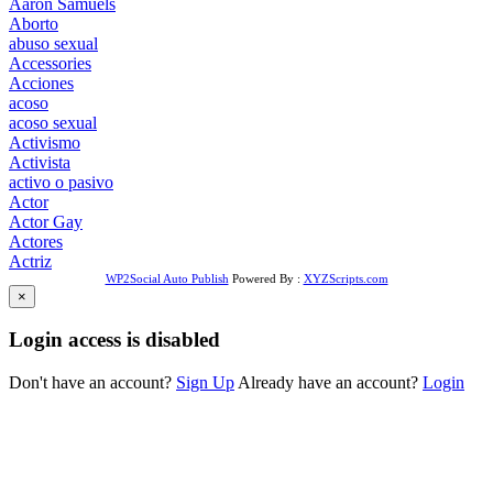
Aaron Samuels
Aborto
abuso sexual
Accessories
Acciones
acoso
acoso sexual
Activismo
Activista
activo o pasivo
Actor
Actor Gay
Actores
Actriz
WP2Social Auto Publish
Powered By :
XYZScripts.com
×
Login access is disabled
Don't have an account?
Sign Up
Already have an account?
Login