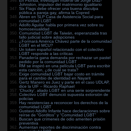
En Florida, investigan muerte de Jorge Díaz-
Johnston, impulsor del matrimonio igualitario
Six Flags debe ofrecer una buena disculpa
pública a pareja gay, afirma la Copred
Abren en SLP Casa de Asistencia Social para
comunidad LGBT
Adolfo Aguilar habla por primera vez sobre su
homosexualidad
Comunidad LGBT de Taiwán, esperanzada tras
fallo judicial sobre adopciones
¿Formará América Chávez parte de la comunidad
LGBT en el MCU?
Un token español relacionado con el colectivo
LGBT responde a las críticas
Panadería gana demanda por rechazar un pastel
pedido por la comunidad LGBT
RM se inspiró en una película LGBT para escribir
esta canción, ¿de cuál se trata?
Exige comunidad LGBT bajar costo en trámite
para el cambio de identidad en Nayarit
Gertz Manero es Juez y parte en el caso UDLAP,
dice la UIF – Ricardo Raphael
‘Chucky’, aliado LGBT en una serie sorprendente
Colectivo LGBT denunció supuesta extorsión de
policías
Hay resistencias a reconocer los derechos de la
comunidad LGBT
Gustavo Adolfo Infante hace declaraciones sobre
reírse de “Gorditos” y “Comunidad LGBT”
Buscan que crímenes de odio ameriten prisión
preventiva
Aumentan reportes de discriminación contra