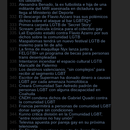
los talibanes
Alexandra Benado, la ex futbolista e hija de una
militante del MIR asesinada en dictadura que
llega al Ministerio del Deporte
El descargo de Flavio Azzaro tras sus polémicos
dichos sobre el ataque al bar LGBTIQ+
Primera carpeta LGTB de ‘Secret Story’
Scream: película icónica para el colectivo gay
Lali Espósito estalló contra Flavio Azarro por sus
dichos sobre la comunidad LGTB
Maspalomas tendrá un nuevo festival LGTB de
invierno para fin de año
La firma de maquillaje Nyx lanza junto a
FELGTBI+ un programa de becas para personas
trans desempleadas
Intentaron incendiar el espacio cultural LGTB
Maricafé de Palermo
Los destinos valencianos, “sin complejos” para
recibir al segmento LGBT
Escritor de Superman ha donado dinero a causas
LGBT por cada amenaza homofóbica
Creará Comunidad San Aelredo padrón de
personas LGBT con alguna discapacidad en
Coahuila
CNDH condena dichos de Gabriel Quadri contra
la comunidad LGBT
Francia permitirá a personas de comunidad LGBT
donar sangre sin condiciones
Kunno critica división en la Comunidad LGBT;
“entre nosotros no hay unión”
Televisa apuesta por pareja gay en su próxima
telenovela