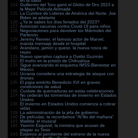
en la salud
Guillermo del Toro ganó el Globo de Oro 2023 a
la Mejor Película Animada
La Cumbre de Líderes de América del Norte: Joe
Biden se adelanta
¿Ya te sabes los días feriados del 2023?
Autorizan vacunas contra Covid-19 para niños
Negociaciones para devolver los Mármoles del
Partenón
Jeremy Renner, el famoso actor de Marvel,
manda mensaje desde el hospital
Arándano, jamón y queso: la nueva rosca de
reyes
Nuevo operativo captura a Ovidio Guzmán
El motín en la prisión de Chihuahua
Sigue avanzando el esquema IMSS-Bienestar en
México
Ucrania considera una estrategia de ataque con
drones
El papa emérito Benedicto XVI en graves
condiciones de salud
Cuídate de quemaduras en estas celebraciones
No cederán las tormentas de invierno en Estados
Unidos
El invierno en Estados Unidos comienza a cobrar
vidas
La administración de la jefa de gobierno
De películas: te recordamos ”Al filo del mañana”
Matilda: el musical
Yasmín Esquivel, la ministra que acusan de
plagiar su Tesis
Estamos al pendiente del estreno de la nueva