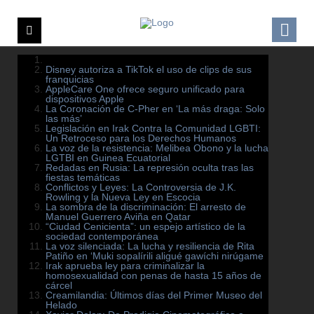
Disney autoriza a TikTok el uso de clips de sus
franquicias
AppleCare One ofrece seguro unificado para
dispositivos Apple
La Coronación de C-Pher en ‘La más draga: Solo
las más’
Legislación en Irak Contra la Comunidad LGBTI:
Un Retroceso para los Derechos Humanos
La voz de la resistencia: Melibea Obono y la lucha
LGTBI en Guinea Ecuatorial
Redadas en Rusia: La represión oculta tras las
fiestas temáticas
Conflictos y Leyes: La Controversia de J.K.
Rowling y la Nueva Ley en Escocia
La sombra de la discriminación: El arresto de
Manuel Guerrero Aviña en Qatar
“Ciudad Cenicienta”: un espejo artístico de la
sociedad contemporánea
La voz silenciada: La lucha y resiliencia de Rita
Patiño en ‘Muki sopalírili aligué gawíchi nirúgame
Irak aprueba ley para criminalizar la
homosexualidad con penas de hasta 15 años de
cárcel
Creamilandia: Últimos días del Primer Museo del
Helado