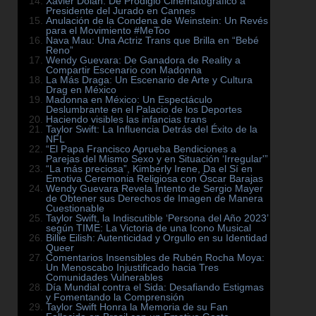
Xavier Dolan: De Prodigio Cinematográfico a
Presidente del Jurado en Cannes
Anulación de la Condena de Weinstein: Un Revés
para el Movimiento #MeToo
Nava Mau: Una Actriz Trans que Brilla en “Bebé
Reno”
Wendy Guevara: De Ganadora de Reality a
Compartir Escenario con Madonna
La Más Draga: Un Escenario de Arte y Cultura
Drag en México
Madonna en México: Un Espectáculo
Deslumbrante en el Palacio de los Deportes
Haciendo visibles las infancias trans
Taylor Swift: La Influencia Detrás del Éxito de la
NFL
“El Papa Francisco Aprueba Bendiciones a
Parejas del Mismo Sexo y en Situación ‘Irregular'”
“La más preciosa”, Kimberly Irene, Da el Sí en
Emotiva Ceremonia Religiosa con Óscar Barajas
Wendy Guevara Revela Intento de Sergio Mayer
de Obtener sus Derechos de Imagen de Manera
Cuestionable
Taylor Swift, la Indiscutible ‘Persona del Año 2023’
según TIME: La Victoria de una Icono Musical
Billie Eilish: Autenticidad y Orgullo en su Identidad
Queer
Comentarios Insensibles de Rubén Rocha Moya:
Un Menoscabo Injustificado hacia Tres
Comunidades Vulnerables
Día Mundial contra el Sida: Desafiando Estigmas
y Fomentando la Comprensión
Taylor Swift Honra la Memoria de su Fan