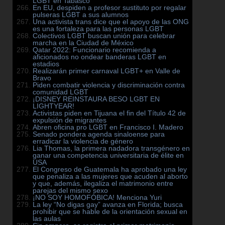
LGBT en Tabasco
En EU, despiden a profesor sustituto por regalar
pulseras LGBT a sus alumnos
Una activista trans dice que el apoyo de las ONG
es una fortaleza para las personas LGBT
Colectivos LGBT buscan unión para celebrar
marcha en la Ciudad de México
Qatar 2022: Funcionario recomienda a
aficionados no ondear banderas LGBT en
estadios
Realizarán primer carnaval LGBT+ en Valle de
Bravo
Piden combatir violencia y discriminación contra
comunidad LGBT
¡DISNEY REINSTAURA BESO LGBT EN
LIGHTYEAR!
Activistas piden en Tijuana el fin del Título 42 de
expulsión de migrantes
Abren oficina pro LGBT en Francisco I. Madero
Senado pondera agenda sinaloense para
erradicar la violencia de género
Lia Thomas, la primera nadadora transgénero en
ganar una competencia universitaria de élite en
USA
El Congreso de Guatemala ha aprobado una ley
que penaliza a las mujeres que acuden al aborto
y que, además, ilegaliza el matrimonio entre
parejas del mismo sexo
¡NO SOY HOMOFÓBICA! Menciona Yuri
La ley “No digas gay” avanza en Florida; busca
prohibir que se hable de la orientación sexual en
las aulas