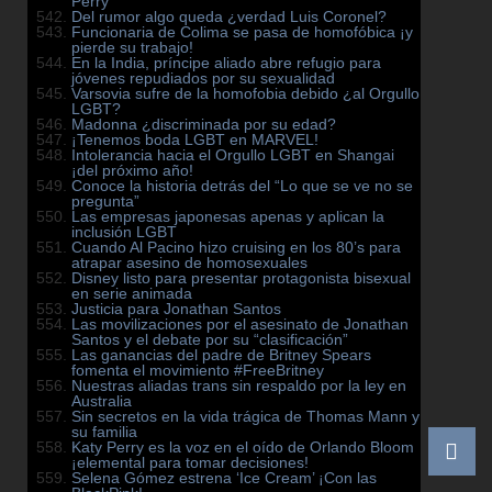
Perry
Del rumor algo queda ¿verdad Luis Coronel?
Funcionaria de Colima se pasa de homofóbica ¡y
pierde su trabajo!
En la India, príncipe aliado abre refugio para
jóvenes repudiados por su sexualidad
Varsovia sufre de la homofobia debido ¿al Orgullo
LGBT?
Madonna ¿discriminada por su edad?
¡Tenemos boda LGBT en MARVEL!
Intolerancia hacia el Orgullo LGBT en Shangai
¡del próximo año!
Conoce la historia detrás del “Lo que se ve no se
pregunta”
Las empresas japonesas apenas y aplican la
inclusión LGBT
Cuando Al Pacino hizo cruising en los 80’s para
atrapar asesino de homosexuales
Disney listo para presentar protagonista bisexual
en serie animada
Justicia para Jonathan Santos
Las movilizaciones por el asesinato de Jonathan
Santos y el debate por su “clasificación”
Las ganancias del padre de Britney Spears
fomenta el movimiento #FreeBritney
Nuestras aliadas trans sin respaldo por la ley en
Australia
Sin secretos en la vida trágica de Thomas Mann y
su familia
Katy Perry es la voz en el oído de Orlando Bloom
¡elemental para tomar decisiones!
Selena Gómez estrena ‘Ice Cream’ ¡Con las