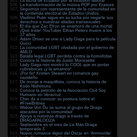
La lucha de Ecuador por la inclusión laboral
La transformación de la músca POP por Erasure
Seguimos con representante de la comunidad en
la contienda electoral de Estados Unidos
Vladimir Putin sigue en su lucha por negarle sus
derechos a nuestras aliadas transexuales
El día que Zac Efron se enamoró de una mortal
¡Qué triste! YouTuber Ethan Peters muere a los
17 años
Adam Driver se une a Lady Gaga para la película
Gucci
La comunidad LGBT olvidada por el gobierno de
AMLO
Batalla legal LGBT perdida contra la homofobia
Conoce la historia de Justin Morissette
Lady Gaga nos mostró lo COOL que es portar
cubrebocas ¡y la amamos!
¡Por fin! Kristen Stewart en romance gay
navideño
De monje a maquillista, conoce la historia de
Kodo Nishimura
Conoce la petición de la Asociación Civil Soy
Humano en Veracruz
Cher da a conocer su postura sobre el
#FreeBritney
Widow Von Du se suma al grupo de Drags
atacadas por la comunidad
Apoya a nuestras drags a través de
DRAGAPALOOZA
Septiembre es el mes de La Más Draga
temporada 3
Nuevo romance digno del Óscar en ‘Ammonite’