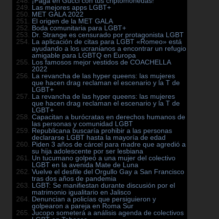
¡Paga en Gucci con tus criptomonedas!
Las mejores apps LGBT+
MET GALA 2022
El origen de la MET GALA
Boda comunitaria para LGBT+
Dr. Strange es censurado por protagonista LGBT
La aplicación de citas para LGBT «Romeo» está
ayudando a los ucranianos a encontrar un refugio
amigable para LGBTQ en Europa
Los famosos mejor vestidos de COACHELLA
2022
La revancha de las hyper queens: las mujeres
que hacen drag reclaman el escenario y la T de
LGBT+
La revancha de las hyper queens: las mujeres
que hacen drag reclaman el escenario y la T de
LGBT+
Capacitan a burócratas en derechos humanos de
las personas y comunidad LGBT
Republicana buscaría prohibir a las personas
declararse LGBT hasta la mayoría de edad
Piden 3 años de cárcel para madre que agredió a
su hija adolescente por ser lesbiana
Un tucumano golpeó a una mujer del colectivo
LGBT en la avenida Mate de Luna
Vuelve el desfile del Orgullo Gay a San Francisco
tras dos años de pandemia
LGBT: Se manifiestan durante discusión por el
matrimonio igualitario en Jalisco
Denuncian a policías que persiguieron y
golpearon a pareja en Roma Sur
Jucopo someterá a análisis agenda de colectivos