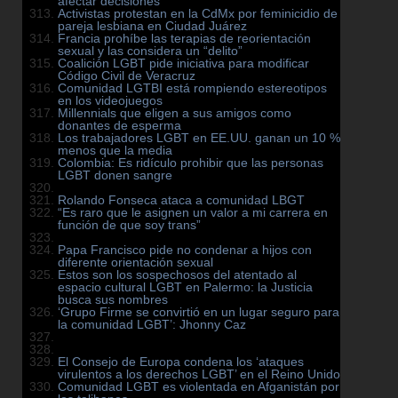
afectar decisiones
Activistas protestan en la CdMx por feminicidio de
pareja lesbiana en Ciudad Juárez
Francia prohíbe las terapias de reorientación
sexual y las considera un “delito”
Coalición LGBT pide iniciativa para modificar
Código Civil de Veracruz
Comunidad LGTBI está rompiendo estereotipos
en los videojuegos
Millennials que eligen a sus amigos como
donantes de esperma
Los trabajadores LGBT en EE.UU. ganan un 10 %
menos que la media
Colombia: Es ridículo prohibir que las personas
LGBT donen sangre
Rolando Fonseca ataca a comunidad LBGT
“Es raro que le asignen un valor a mi carrera en
función de que soy trans”
Papa Francisco pide no condenar a hijos con
diferente orientación sexual
Estos son los sospechosos del atentado al
espacio cultural LGBT en Palermo: la Justicia
busca sus nombres
‘Grupo Firme se convirtió en un lugar seguro para
la comunidad LGBT’: Jhonny Caz
El Consejo de Europa condena los ‘ataques
virulentos a los derechos LGBT’ en el Reino Unido
Comunidad LGBT es violentada en Afganistán por