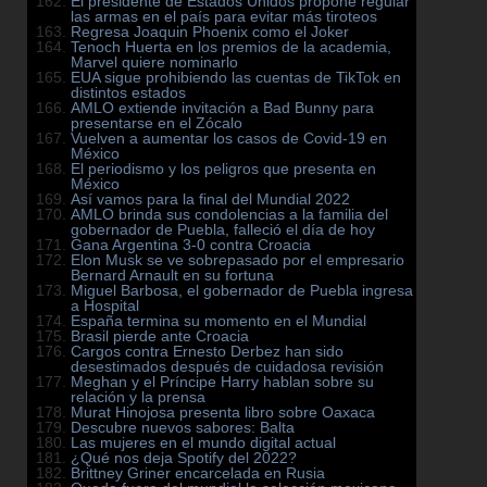
El presidente de Estados Unidos propone regular
las armas en el país para evitar más tiroteos
Regresa Joaquin Phoenix como el Joker
Tenoch Huerta en los premios de la academia,
Marvel quiere nominarlo
EUA sigue prohibiendo las cuentas de TikTok en
distintos estados
AMLO extiende invitación a Bad Bunny para
presentarse en el Zócalo
Vuelven a aumentar los casos de Covid-19 en
México
El periodismo y los peligros que presenta en
México
Así vamos para la final del Mundial 2022
AMLO brinda sus condolencias a la familia del
gobernador de Puebla, falleció el día de hoy
Gana Argentina 3-0 contra Croacia
Elon Musk se ve sobrepasado por el empresario
Bernard Arnault en su fortuna
Miguel Barbosa, el gobernador de Puebla ingresa
a Hospital
España termina su momento en el Mundial
Brasil pierde ante Croacia
Cargos contra Ernesto Derbez han sido
desestimados después de cuidadosa revisión
Meghan y el Príncipe Harry hablan sobre su
relación y la prensa
Murat Hinojosa presenta libro sobre Oaxaca
Descubre nuevos sabores: Balta
Las mujeres en el mundo digital actual
¿Qué nos deja Spotify del 2022?
Brittney Griner encarcelada en Rusia