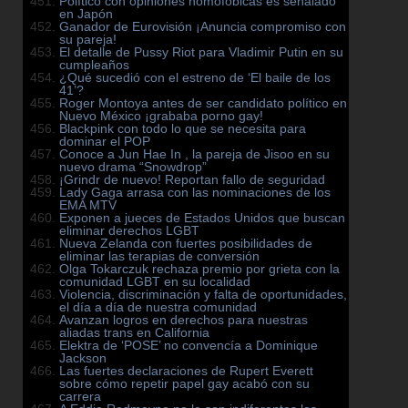
Político con opiniones homofóbicas es señalado
en Japón
Ganador de Eurovisión ¡Anuncia compromiso con
su pareja!
El detalle de Pussy Riot para Vladimir Putin en su
cumpleaños
¿Qué sucedió con el estreno de ‘El baile de los
41’?
Roger Montoya antes de ser candidato político en
Nuevo México ¡grababa porno gay!
Blackpink con todo lo que se necesita para
dominar el POP
Conoce a Jun Hae In , la pareja de Jisoo en su
nuevo drama “Snowdrop”
¡Grindr de nuevo! Reportan fallo de seguridad
Lady Gaga arrasa con las nominaciones de los
EMA MTV
Exponen a jueces de Estados Unidos que buscan
eliminar derechos LGBT
Nueva Zelanda con fuertes posibilidades de
eliminar las terapias de conversión
Olga Tokarczuk rechaza premio por grieta con la
comunidad LGBT en su localidad
Violencia, discriminación y falta de oportunidades,
el día a día de nuestra comunidad
Avanzan logros en derechos para nuestras
aliadas trans en California
Elektra de ‘POSE’ no convencía a Dominique
Jackson
Las fuertes declaraciones de Rupert Everett
sobre cómo repetir papel gay acabó con su
carrera