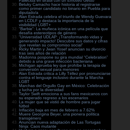
Fallecida en Brasil con un Emotivo Gesto
Betuky Camacho hace historia al registrarse
como primer candidato no binario en Puebla para
diputado/a
Alan Estrada celebra el triunfo de Wendy Guevara
en LCDLF y destaca la importancia de la
visibilidad LGBT+
“Barbie”: La muñeca icónica en una película que
desafía estereotipos de género
“Universidad UDLAP: ¡Transformando vidas y
generando impacto! Descubre sus datos y cifras
que revelan su compromiso social”
Ricky Martin y Jwan Yosef anuncian su divorcio
tras seis años de relación
Madonna pospone su gira mundial “Celebration”
debido a una grave infección bacteriana
Michigan aprueba ley que prohíbe la terapia de
conversión sexual para menores
Alan Estrada critica a Lilly Téllez por pronunciarse
contra el lenguaje inclusivo durante la Marcha
LGBT
Marchas del Orgullo Gay en México: Celebración
y lucha por la diversidad
Taylor Swift emociona a sus fans mexicanos con
su esperado regreso a los escenarios
La mujer que se vistió de hombre para jugar
fútbol
Inflación baja en mes de febrero a 7.62%
Muere Georgina Beyer, una pionera política
transgénero
Anuncian nueva adaptación de Las Tortugas
Ninja: Caos mutante