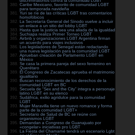
discriminatorios contra la comunidad LGBT
Caribe Mexicano, favorito de comunidad LGBT
para temporada navideña
Yuri se ríe de las críticas LGBT tras comentarios
homofóbicos
La Secretaría General del Sínodo vuelve a incluir
un enlace a un sitio del lobby LGBT
Hasta que la justicia sea una aliada de la igualdad
Suchiapa realiza Primer Torneo LGBT
Airbnb y organizaciones LGBT Argentina firman
un acuerdo para viajes inclusivos
Los legisladores de Senegal están redactando
una nueva legislación para la comunidad LGBT
Aprueban creación de Parlamento LGBT en
México
Se casa la primera pareja del sexo femenino en
Querétaro
El Congreso de Zacatecas aprueba el matrimonio
igualitario
Buscan reconocimiento de los derechos de la
comunidad LGBT en BC
Secuela de “Sex and the City” integra a personaje
latino LGBT en su elenco
Sudáfrica, exilio agridulce para la comunidad
LGBT
Mujer Maravilla tiene un nuevo romance y forma
parte de la comunidad LGBT+
Secretario de Salud de BC se reúne con
organismos LGBT
Demandan a Congreso de Guanajuato por
«congelar» iniciativas pro LGBT
La Fiesta del Chamamé tendrá un escenario Lgbt