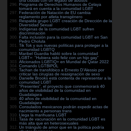
una ciudad con un legado de abusos
Programa de Derechos Humanos de Celaya
tomará en cuenta a la comunidad LGBT
Federación de Natación de EU cambia
reglamento por atleta transgénero
Respalda grupo LGBT creación de Dirección de la
Diversidad Sexual
Indígenas de la comunidad LGBT sufren
discriminación
Falta inclusión para la comunidad LGBT en San
Pedro Cholula
Tik Tok y sus nuevas políticas para proteger a la
comunidad LGBTQ
Maribel Guardia habló sobre la comunidad
LGBT+: “Hubiera sido feliz con un hijo gay”
Aficionados LGBTIQ+ en Mundial de Qatar 2022
Comando LGTBIPOL
Tachan de transfóbico a Ernesto D’Alessio por
criticar las cirugías de reasignación de sexo
Danielle Brooks está contenta de representar a la
comunidad LGBT
“Presentes”, el proyecto que conmemorará 40
años de visibilidad de la comunidad en
Guadalajara
40 años de visibilidad de la comunidad en
Guadalajara
Consulados mexicanos podrán expedir actas de
nacimiento a personas trans
Llega la marihuana LGBT
Tasa de vacunación en la comunidad LGBT es
más alta que en heterosexuales
Un triángulo de amor que en la política podría