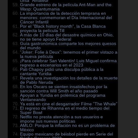
cinta ”Amateur”
Grande estreno de la película Ant-Man and the
Wasp: Quantumania
La importancia de la detección temprana en
menores: conmemoran el Día Internacional del
Cáncer Infantil
Por el ”Black history month”, la Casa Blanca
proyecta la película Till
A más de 10 días del desastre químico en Ohio,
no se tiene apoyo Federal
Guía gastronómica comparte los mejores quesos
del mundo
“Joker: Folie à Deux”: tenemos el primer vistazo a
la nueva película
¡Para celebrar San Valentín! Luis Miguel confirma
regreso a escenarios en el 2023
Pati Chapoy pidió una disculpa pública a la
cantante Yuridia
Revela una investigación los detalles de la muerte
de Pablo Neruda
En los Oscars se sienten insatisfechos por la
sanción contra Will Smith el año pasado
Apoyan a Yuridia en polémica del programa
Ventaneando
Ya está en cine el desgarrador Filme ”The Whale”
El regreso de Rihanna en el medio tiempo del
Super Bowl
Netflix no presta atención a sus usuarios e
impone sus nuevas políticas
AMLO: Porque la inflación no es un problema de
México
Equipo mexicano de béisbol pierde en Serie del