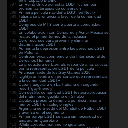
en el Espacio Mariño
En Reino Unido activistas LGBT luchan por
prohibir las terapias de conversión
Primera película navideña LGBT en Netflix
Tatiana se pronuncia a favor de la comunidad
LGBT
Congreso de MTY cierra puerta a comunidad
LGBT
En colaboración con Conapred y Acnur México se
realizó el primer torneo de la inclusión
Cero recursos para prevenir y eliminar
discriminación LGBT
Aumenta la depresión entre las personas LGBT
en Polonia
Centroamérica conmemora día Internacional de
Derechos Humanos
La productora de Eternals responde a las críticas
por la representación LGBT de la película
Anuncian sede de los Gay Games 2026
‘Lightyear’ tendrá un personaje que representará
a la comunidad LGBT+
Cuba inaugurará en La Habana un segundo
resort ‘gay-friendly’
Con desfile, comunidad LGBT festeja aprobación
del matrimonio igualitario en Sinaloa
Diputada presenta denuncia por discriminar a
menor LGBT en colegio inglés
Argentina será sede del Mundial de Fútbol LGBT
y avanza en el segmento
Primer pareja LGBT se casa sin necesidad de
amparo en Querétaro
¡Chile aprueba matrimonio igualitario!