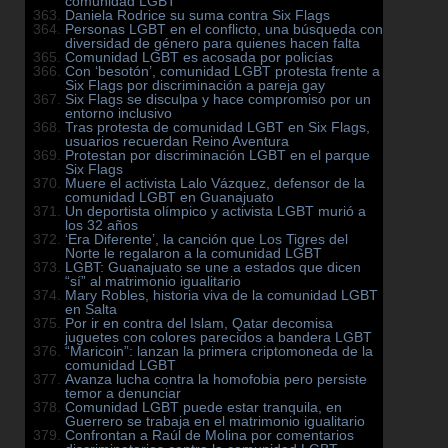
comunidad LGBT
Daniela Rodrice su suma contra Six Flags
Personas LGBT en el conflicto, una búsqueda con
diversidad de género para quienes hacen falta
Comunidad LGBT es acosada por policías
Con ‘besotón’, comunidad LGBT protesta frente a
Six Flags por discriminación a pareja gay
Six Flags se disculpa y hace compromiso por un
entorno inclusivo
Tras protesta de comunidad LGBT en Six Flags,
usuarios recuerdan Reino Aventura
Protestan por discriminación LGBT en el parque
Six Flags
Muere el activista Lalo Vázquez, defensor de la
comunidad LGBT en Guanajuato
Un deportista olímpico y activista LGBT murió a
los 32 años
‘Era Diferente’, la canción que Los Tigres del
Norte le regalaron a la comunidad LGBT
LGBT: Guanajuato se une a estados que dicen
“sí” al matrimonio igualitario
Mary Robles, historia viva de la comunidad LGBT
en Salta
Por ir en contra del Islam, Qatar decomisa
juguetes con colores parecidos a bandera LGBT
“Maricoin”: lanzan la primera criptomoneda de la
comunidad LGBT
Avanza lucha contra la homofobia pero persiste
temor a denunciar
Comunidad LGBT puede estar tranquila, en
Guerrero se trabaja en el matrimonio igualitario
Confrontan a Raúl de Molina por comentarios