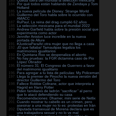
Queda fuera del mundial la selección mexicana
Por qué todos están hablando de Zendaya y Tom
Holland
La nueva película de Disney: Strange World
Guillermo del Toro habla sobre lo ocurrido con
AMACC
RuPaul, La reina del drag cumplió 62 años
La selección mexicana para el mundial 2022
Andrew Garfield habla sobre la presión social que
experimenta como actor
Jennifer Aniston luce increíble en la nueva
portada de Allure
#JusticiaParaAri otra mujer que no llega a casa
¡El que faltaba! Tamaulipas legaliza los
matrimonios igualitarios
En Quintana Roo se despenaliza el aborto
No hay pruebas: la FGR dictamina caso de Pío
López Obrador
El número 31: El Congreso de Guerrero a favor
del matrimonio igualitario
Para agregar a tu lista de películas: My Policeman
Llega la premier de Pinocho la nueva versión del
director Guillermo del Toro
Fallece Robbie Coltrane, actor que interpreta a
Hagrid en Harry Potter
Piden familiares de ladrón ‘’sacrificar’’ al perro
que lo atacó defendiendo su casa
Recomendaciones: Dhamer, mini serie de Netlix
Cuando mostrar tu cabello es un crimen, pero
asesinar a una mujer no lo es: protestas en Irán
Diputada transexual de Morena declara que es
una trabajadora sexual y no lo ve mal