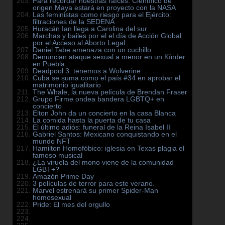
Para recordar nuestras raíces: Científico de
origen Maya estará en proyecto con la NASA
Las feministas como riesgo para el Ejército:
filtraciones de la SEDENA
Huracán Ian llega a Carolina del sur
Marchas y bailes por el el día de Acción Global
por el Acceso al Aborto Legal
Daniel Tabe amenaza con un cuchillo
Denuncian ataque sexual a menor en un Kínder
en Puebla
Deadpool 3: tenemos a Wolverine
Cuba se suma como el país #34 en aprobar el
matrimonio igualitario
The Whale, la nueva película de Brendan Fraser
Grupo Firme ondea bandera LGBTQ+ en
concierto
Elton John da un concierto en la casa Blanca
La comida hasta la puerta de tu casa
El último adiós: funeral de la Reina Isabel II
Gabriel Santos: Mexicano conquistando en el
mundo NFT
Hamilton Homofóbico: iglesia en Texas plagia el
famoso musical
¿La viruela del mono viene de la comunidad
LGBT+?
Amazón Prime Day
3 películas de terror para este verano.
Marvel estrenará su primer Spider-Man
homosexual
Pride: El mes del orgullo