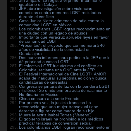
Sin amparo, se registra el primer matrimonio
igualitario en Celaya
JEP abre investigación sobre violencias
cometidas contra menores LGBT reclutados
durante el conflicto
Caso Junior Nieto: crímenes de odio contra la
comunidad LGBT en México
Los colombianos LGBT logran reconocimiento en
una ciudad con un legado de abusos
Importante que Veracruz apruebe leyes en favor
de comunidad LGBT
“Presentes”, el proyecto que conmemorará 40
años de visibilidad de la comunidad en
Guadalajara
Dos nuevos informes para pedirle a la JEP que le
dé prioridad a casos LGBT
El colectivo LGBT fue víctima del conflicto en
Colombia, reclama una ONG ante la JEP
El Festival Internacional de Cine LGBT+ AMOR
acaba de inaugurar su séptima edición y busca
candidaturas de cineastas
Congreso se pintará de luz con la bandera LGBT
¡Histórico! Se emite primera acta de nacimiento
No Binaria en México
China censura a la serie Friends
Por primera vez, la justicia francesa ha
reconocido que una mujer transexual tiene
derecho a figurar como madre de su hijo.
Muere la actriz Isabel Torres (‘Veneno’)
El gobierno israelí ha prohibido a los médicos
practicar terapias de conversión sexual
Los colombianos LGBT logran reconocimiento en