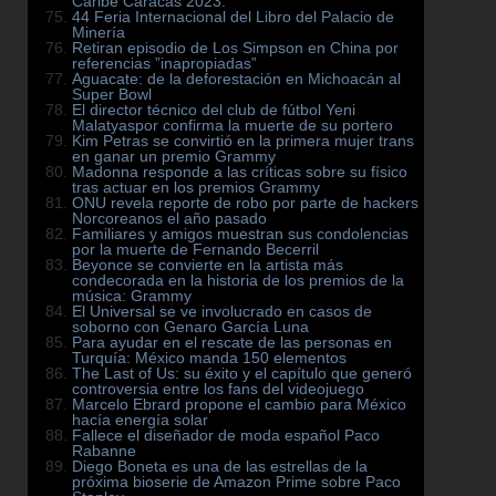
Caribe Caracas 2023.
44 Feria Internacional del Libro del Palacio de
Minería
Retiran episodio de Los Simpson en China por
referencias ”inapropiadas”
Aguacate: de la deforestación en Michoacán al
Super Bowl
El director técnico del club de fútbol Yeni
Malatyaspor confirma la muerte de su portero
Kim Petras se convirtió en la primera mujer trans
en ganar un premio Grammy
Madonna responde a las críticas sobre su físico
tras actuar en los premios Grammy
ONU revela reporte de robo por parte de hackers
Norcoreanos el año pasado
Familiares y amigos muestran sus condolencias
por la muerte de Fernando Becerril
Beyonce se convierte en la artista más
condecorada en la historia de los premios de la
música: Grammy
El Universal se ve involucrado en casos de
soborno con Genaro García Luna
Para ayudar en el rescate de las personas en
Turquía: México manda 150 elementos
The Last of Us: su éxito y el capítulo que generó
controversia entre los fans del videojuego
Marcelo Ebrard propone el cambio para México
hacía energía solar
Fallece el diseñador de moda español Paco
Rabanne
Diego Boneta es una de las estrellas de la
próxima bioserie de Amazon Prime sobre Paco