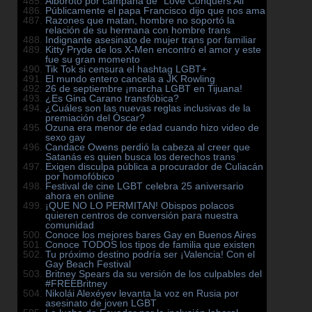
Alboroto por campaña de “Love Conquers All”
Públicamente el papa Francisco dijo que nos ama
Razones que matan, hombre no soportó la
relación de su hermana con hombre trans
Indignante asesinato de mujer trans por familiar
Kitty Pryde de los X-Men encontró el amor y este
fue su gran momento
Tik Tok si censura el hashtag LGBT+
El mundo entero cancela a JK Rowling
26 de septiembre ¡marcha LGBT en Tijuana!
¿Es Gina Carano transfóbica?
¿Cuáles son las nuevas reglas inclusivas de la
premiación del Óscar?
Ozuna era menor de edad cuando hizo video de
sexo gay
Candace Owens perdió la cabeza al creer que
Satanás es quien busca los derechos trans
Exigen disculpa pública a procurador de Culiacán
por homofóbico
Festival de cine LGBT celebra 25 aniversario
ahora en online
¡QUE NO LO PERMITAN! Obispos polacos
quieren centros de conversión para nuestra
comunidad
Conoce los mejores bares Gay en Buenos Aires
Conoce TODOS los tipos de familia que existen
Tu próximo destino podría ser ¡Valencia! Con el
Gay Beach Festival
Britney Spears da su versión de los culpables del
#FREEBritney
Nikolái Alexéyev levanta la voz en Rusia por
asesinato de joven LGBT