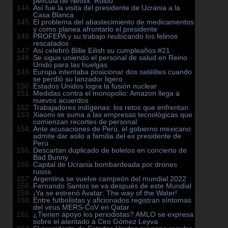
película de Netflix: Ruido
Así fue la visita del presidente de Ucrania a la
Casa Blanca
El problema del abastecimiento de medicamentos
y como planea afrontarlo el presidente
PROFEPA y su trabajo reubicando los felinos
rescatados
Así celebró Billie Eilish su cumpleaños #21
Se sigue uniendo el personal de salud en Reino
Unido para las huelgas
Europa intentaba posicionar dos satélites cuando
se perdió su lanzador ligero
Estados Unidos logra la fusión nuclear
Medidas contra el monopolio: Amazon llega a
nuevos acuerdos
Trabajadores indígenas: los retos que enfrentan
Xiaomi se suma a las empresas tecnológicas que
comienzan recortes de personal
Ante acusaciones de Perú, el gobierno mexicano
admite dar asilo a familia del ex presidente de
Perú
Descartan duplicado de boletos en concierto de
Bad Bunny
Capital de Ucrania bombardeada por drones
rusos
Argentina se vuelve campeón del mundial 2022
Fernando Santos se va después de este Mundial
¡Ya se estrenó Avatar: The way of the Water!
Entre futbolistas y aficionados registran síntomas
del virus MERS-CoV en Qatar
¿Tienen apoyo los periodistas? AMLO se expresa
sobre el atentado a Ciro Gómez Leyva