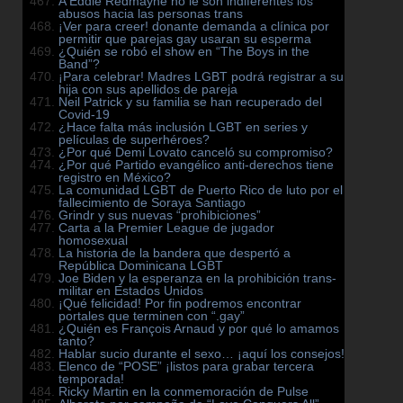
A Eddie Redmayne no le son indiferentes los
abusos hacia las personas trans
¡Ver para creer! donante demanda a clínica por
permitir que parejas gay usaran su esperma
¿Quién se robó el show en “The Boys in the
Band”?
¡Para celebrar! Madres LGBT podrá registrar a su
hija con sus apellidos de pareja
Neil Patrick y su familia se han recuperado del
Covid-19
¿Hace falta más inclusión LGBT en series y
películas de superhéroes?
¿Por qué Demi Lovato canceló su compromiso?
¿Por qué Partido evangélico anti-derechos tiene
registro en México?
La comunidad LGBT de Puerto Rico de luto por el
fallecimiento de Soraya Santiago
Grindr y sus nuevas “prohibiciones”
Carta a la Premier League de jugador
homosexual
La historia de la bandera que despertó a
República Dominicana LGBT
Joe Biden y la esperanza en la prohibición trans-
militar en Estados Unidos
¡Qué felicidad! Por fin podremos encontrar
portales que terminen con “.gay”
¿Quién es François Arnaud y por qué lo amamos
tanto?
Hablar sucio durante el sexo… ¡aquí los consejos!
Elenco de “POSE” ¡listos para grabar tercera
temporada!
Ricky Martin en la conmemoración de Pulse