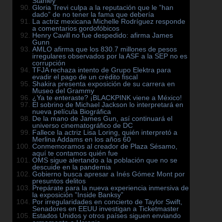
Stanley
Gloria Trevi culpa a la reputación que le ”han
dado” de no tener la fama que debería
La actriz mexicana Michelle Rodríguez responde
a comentarios gordofóbicos
Henry Cavill no fue despedido: afirma James
Gunn
AMLO afirma que los 830.7 millones de pesos
irregulares observados por la ASF a la SEP no es
corrupción
TFJA rechaza intento de Grupo Elektra para
evadir el pago de un crédito fiscal
Shakira presenta exposición de su carrera en
Museo del Grammy
¿Ya te enteraste? ¡BLACKPINK viene a México!
El sobrino de Michael Jackson lo interpretará en
nueva película Biográfica
De la mano de James Gun, así continuará el
universo cinematográfico de DC
Fallece la actriz Lisa Loring, quién interpretó a
Merlina Addams en los años 60
Conmemoramos al creador de Plaza Sésamo,
aquí te contamos quién fue
OMS sigue alertando a la población que no se
descuide en la pandemia
Gobierno busca apresar a Inés Gómez Mont por
presuntos delitos
Prepárate para la nueva experiencia inmersiva de
la exposición ”Inside Banksy”
Por irregularidades en concierto de Taylor Swift,
Senadores en EEUU investigan a Ticketmaster
Estados Unidos y otros países siguen enviando