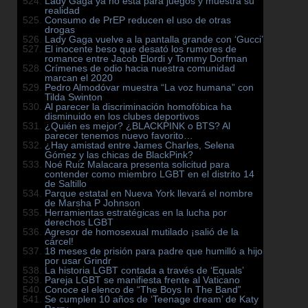
Lady Gaga ya no está para juegos y muestra su
realidad
Consumo de PrEP reducen el uso de otras
drogas
Lady Gaga vuelve a la pantalla grande con ‘Gucci’
El inocente beso que desató los rumores de
romance entre Jacob Elordi y Tommy Dorfman
Crímenes de odio hacia nuestra comunidad
marcan el 2020
Pedro Almodóvar muestra “La voz humana” con
Tilda Swinton
Al parecer la discriminación homofóbica ha
disminuido en los clubes deportivos
¿Quién es mejor? ¿BLACKPINK o BTS? Al
parecer tenemos nuevo favorito…
¿Hay amistad entre James Charles, Selena
Gómez y las chicas de BlackPink?
Noé Ruiz Malacara presenta solicitud para
contender como miembro LGBT en el distrito 14
de Saltillo
Parque estatal en Nueva York llevará el nombre
de Marsha P Johnson
Herramientas estratégicas en la lucha por
derechos LGBT
Agresor de homosexual mutilado ¡salió de la
cárcel!
18 meses de prisión para padre que humilló a hijo
por usar Grindr
La historia LGBT contada a través de ‘Equals’
Pareja LGBT se manifiesta frente al Vaticano
Conoce el elenco de “The Boys In The Band”
Se cumplen 10 años de ‘Teenage dream’ de Katy