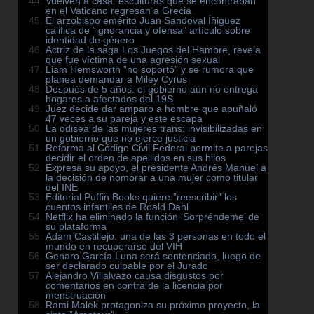
Vuelven a casa: esculturas que se encontraban
en el Vaticano regresan a Grecia
El arzobispo emérito Juan Sandoval Íñiguez
califica de ”ignorancia y ofensa” artículo sobre
identidad de género
Actriz de la saga Los Juegos del Hambre, revela
que fue víctima de una agresión sexual
Liam Hemsworth ”no soportó” y se rumora que
planea demandar a Miley Cyrus
Después de 5 años: el gobierno aún no entrega
hogares a afectados del 19S
Juez decide dar amparo a hombre que apuñaló
47 veces a su pareja y este escapa
La odisea de las mujeres trans: invisibilizadas en
un gobierno que no ejerce justicia
Reforma al Código Civil Federal permite a parejas
decidir el orden de apellidos en sus hijos
Expresa su apoyo, el presidente Andrés Manuel a
la decisión de nombrar a una mujer como titular
del INE
Editorial Puffin Books quiere ”reescribir” los
cuentos infantiles de Roald Dahl
Netflix ha eliminado la función ‘Sorpréndeme’ de
su plataforma
Adam Castillejo: una de las 3 personas en todo el
mundo en recuperarse del VIH
Genaro García Luna será sentenciado, luego de
ser declarado culpable por el Jurado
Alejandro Villalvazo causa disgustos por
comentarios en contra de la licencia por
menstruación
Rami Malek protagoniza su próximo proyecto, la