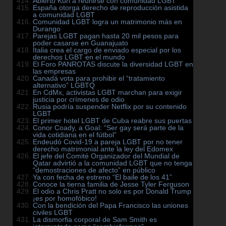
Abierto Kuri a reunirse con comunidad LGBT
España otorga derecho de reproducción asistida
a comunidad LGBT
Comunidad LGBT logra un matrimonio más en
Durango
Parejas LGBT pagan hasta 20 mil pesos para
poder casarse en Guanajuato
Italia crea el cargo de enviado especial por los
derechos LGBT en el mundo
El Foro PANROTAS discute la diversidad LGBT en
las empresas
Canadá vota para prohibir el “tratamiento
alternativo” LGBTQ
En CdMx, activistas LGBT marchan para exigir
justicia por crímenes de odio
Rusia podría suspender Netflix por su contenido
LGBT
El primer hotel LGBT de Cuba reabre sus puertas
Conor Coady, a Goal: “Ser gay será parte de la
vida cotidiana en el fútbol”
Endeudó Covid-19 a pareja LGBT por no tener
derecho matrimonial ante la ley del Edomex
El jefe del Comité Organizador del Mundial de
Qatar advirtió a la comunidad LGBT que no tenga
“demostraciones de afecto” en público
Ya con fecha de estreno “El baile de los 41”
Conoce la tierna familia de Jesse Tyler Ferguson
El odio a Chris Pratt no solo es por Donald Trump
¡es por homofóbico!
Con la bendición del Papa Francisco las uniones
civiles LGBT
La dismorfia corporal de Sam Smith es