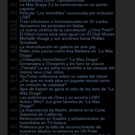
interpretada como “cambiaformas”
La Más Draga 3 y la controversia en su quinto
capítulo
Película “Los Increíbles” reconocida por inclusión
LGBT
Trato inhumano a homosexuales en Sri Lanka
Apoyamos las protestas en faldas
La nueva víctima de la cancelación ¿Chris Pratt?
El fútbol nunca será visto igual con El Club Muxes
Michelle Visage y sus acciones hacia Phillips
Schofield
La diversificación en galería de arte gay
Piden más jueces como Ana Bárbara en “La Más
Draga”
¿Chespirito homofóbico? “La Más Draga”
homenajea a Chespirito y los fans se atacan
¡Tómala! La ley judía no prohíbe a las parejas del
mismo sexo criar niños
YouTuber reflexiona sobre su salida del clóset
¿Por qué es mala idea un juguete sexual como
un cinturón de castidad?
Apio de Kabah se gana el odio de los fans de “La
Más Draga”
Las polémicas de Oreo y su arcoiris LGBT
Aviesc Who? ¡La gran favorita de “La Más
Draga”!
La importancia de Martin Jenkins en la Corte
Suprema de California
Restricciones en Exatlón y señalamientos de
homofobia en TV Azteca
Polémica por la falta de reconocimiento de
nuestros aliados no binarios en UK Pride