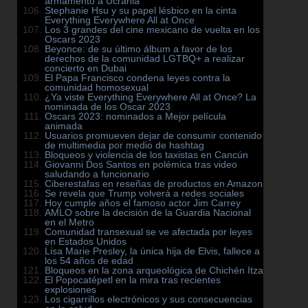
armamento a Ucrania
Stephanie Hsu y su papel lésbico en la cinta
Everything Everywhere All at Once
Los 3 grandes del cine mexicano de vuelta en los
Oscars 2023
Beyonce: de su último álbum a favor de los
derechos de la comunidad LGTBQ+ a realizar
concierto en Dubai
El Papa Francisco condena leyes contra la
comunidad homosexual
¿Ya viste Everything Everywhere All at Once? La
nominada de los Oscar 2023
Oscars 2023: nominados a Mejor película
animada
Usuarios promueven dejar de consumir contenido
de multimedia por medio de hashtag
Bloqueos y violencia de los taxistas en Cancún
Giovanni Dos Santos en polémica tras video
saludando a funcionario
Ciberestafas en reseñas de productos en Amazon
Se revela que Trump volverá a redes sociales
Hoy cumple años el famoso actor Jim Carrey
AMLO sobre la decisión de la Guardia Nacional
en el Metro
Comunidad transexual se ve afectada por leyes
en Estados Unidos
Lisa Marie Presley, la única hija de Elvis, fallece a
los 54 años de edad
Bloqueos en la zona arqueológica de Chichén Itza
El Popocatépetl en la mira tras recientes
explosiones
Los cigarrillos electrónicos y sus consecuencias